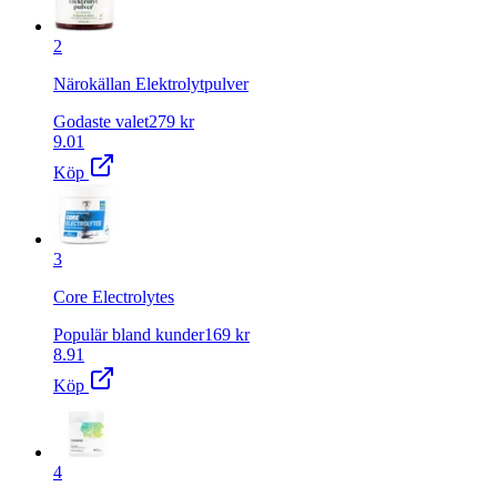
2
Närokällan Elektrolytpulver
Godaste valet
279
kr
9.01
Köp
3
Core Electrolytes
Populär bland kunder
169
kr
8.91
Köp
4