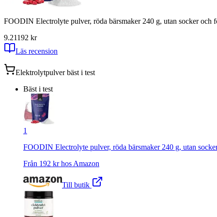
FOODIN Electrolyte pulver, röda bärsmaker 240 g, utan socker och fo
9.21
192
kr
Läs recension
Elektrolytpulver
bäst i test
Bäst i test
1
FOODIN Electrolyte pulver, röda bärsmaker 240 g, utan socker 
Från
192
kr hos
Amazon
Till butik