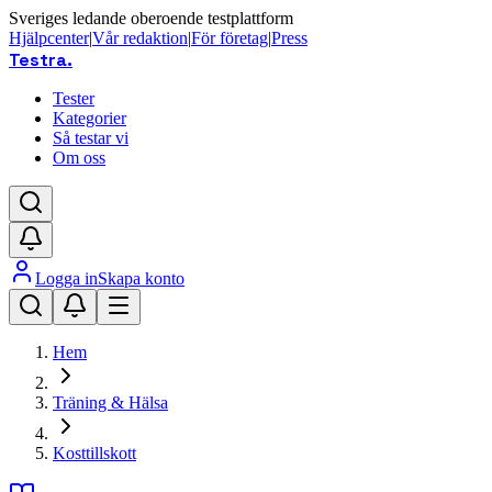
Sveriges ledande oberoende testplattform
Hjälpcenter
|
Vår redaktion
|
För företag
|
Press
Testra
.
Tester
Kategorier
Så testar vi
Om oss
Logga in
Skapa konto
Hem
Träning & Hälsa
Kosttillskott