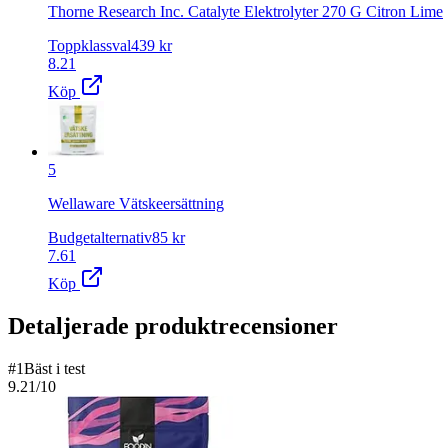
Thorne Research Inc. Catalyte Elektrolyter 270 G Citron Lime
Toppklassval
439
kr
8.21
Köp
5
Wellaware Vätskeersättning
Budgetalternativ
85
kr
7.61
Köp
Detaljerade produktrecensioner
#
1
Bäst i test
9.21
/10