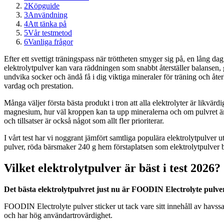
2
Köpguide
3
Användning
4
Att tänka på
5
Vår testmetod
6
Vanliga frågor
Efter ett svettigt träningspass när tröttheten smyger sig på, en lång dag
elektrolytpulver kan vara räddningen som snabbt återställer balansen, 
undvika socker och ändå få i dig viktiga mineraler för träning och åter
vardag och prestation.
Många väljer första bästa produkt i tron att alla elektrolyter är likvärd
magnesium, hur väl kroppen kan ta upp mineralerna och om pulvret är iso
och tillsatser är också något som allt fler prioriterar.
I vårt test har vi noggrant jämfört samtliga populära elektrolytpulv
pulver, röda bärsmaker 240 g hem förstaplatsen som elektrolytpulver bä
Vilket elektrolytpulver är bäst i test 2026?
Det bästa elektrolytpulvret just nu är FOODIN Electrolyte pulver. 
FOODIN Electrolyte pulver sticker ut tack vare sitt innehåll av havssa
och har hög användartrovärdighet.