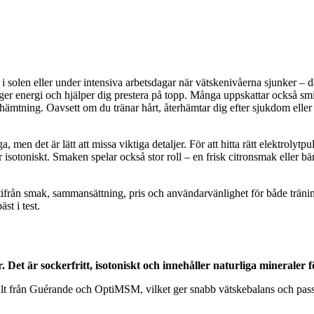
 i solen eller under intensiva arbetsdagar när vätskenivåerna sjunker – då 
ger energi och hjälper dig prestera på topp. Många uppskattar också smi
hämtning. Oavsett om du tränar hårt, återhämtar dig efter sjukdom eller b
iga, men det är lätt att missa viktiga detaljer. För att hitta rätt elektrol
toniskt. Smaken spelar också stor roll – en frisk citronsmak eller bärsma
er utifrån smak, sammansättning, pris och användarvänlighet för både t
st i test.
Det är sockerfritt, isotoniskt och innehåller naturliga mineraler f
lt från Guérande och OptiMSM, vilket ger snabb vätskebalans och passar 