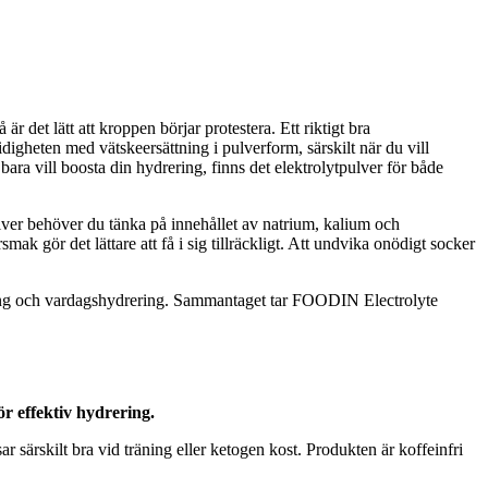
är det lätt att kroppen börjar protestera. Ett riktigt bra
digheten med vätskeersättning i pulverform, särskilt när du vill
ara vill boosta din hydrering, finns det elektrolytpulver för både
ytpulver behöver du tänka på innehållet av natrium, kalium och
k gör det lättare att få i sig tillräckligt. Att undvika onödigt socker
räning och vardagshydrering. Sammantaget tar FOODIN Electrolyte
ör effektiv hydrering.
särskilt bra vid träning eller ketogen kost. Produkten är koffeinfri