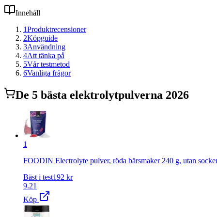
Innehåll
1
Produktrecensioner
2
Köpguide
3
Användning
4
Att tänka på
5
Vår testmetod
6
Vanliga frågor
De
5
bästa
elektrolytpulver
na 2026
1
FOODIN Electrolyte pulver, röda bärsmaker 240 g, utan socker 
Bäst i test
192
kr
9.21
Köp