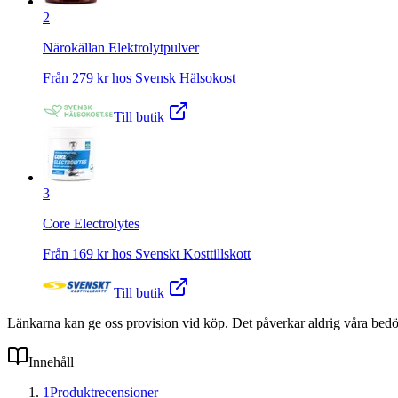
2
Närokällan Elektrolytpulver
Från
279
kr hos
Svensk Hälsokost
Till butik
3
Core Electrolytes
Från
169
kr hos
Svenskt Kosttillskott
Till butik
Länkarna kan ge oss provision vid köp. Det påverkar aldrig våra bed
Innehåll
1
Produktrecensioner