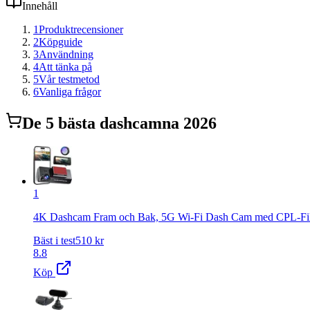
Innehåll
1
Produktrecensioner
2
Köpguide
3
Användning
4
Att tänka på
5
Vår testmetod
6
Vanliga frågor
De
5
bästa
dashcam
na 2026
1
4K Dashcam Fram och Bak, 5G Wi-Fi Dash Cam med CPL-Filte
Bäst i test
510
kr
8.8
Köp