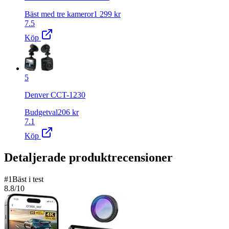
Bäst med tre kameror
1 299
kr
7.5
Köp
5
Denver CCT-1230
Budgetval
206
kr
7.1
Köp
Detaljerade produktrecensioner
#
1
Bäst i test
8.8
/10