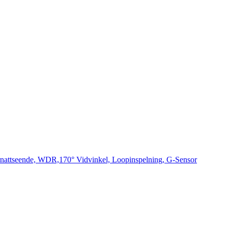
attseende, WDR,170° Vidvinkel, Loopinspelning, G-Sensor