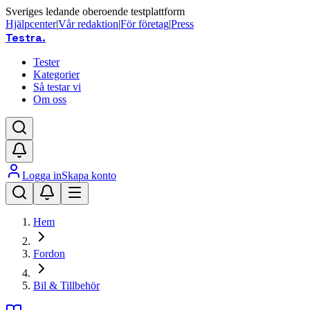
Sveriges ledande oberoende testplattform
Hjälpcenter
|
Vår redaktion
|
För företag
|
Press
Testra
.
Tester
Kategorier
Så testar vi
Om oss
Logga in
Skapa konto
Hem
Fordon
Bil & Tillbehör