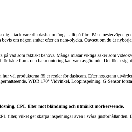
amför dig – tack vare din dashcam fångas allt på film. På semestervägen 
bevis om någon smiter efter en nära-olycka. Oavsett om du är nybörjare e
tänka på vad som faktiskt behövs. Många missar viktiga saker som videokval
d för både fram- och bakmontering kan vara avgörande. Det lönar sig at
er och hur väl produkterna följer regler för dashcam. Efter noggrann 
pernattseende, WDR,170° Vidvinkel, Loopinspelning, G-Sensor förstapl
sning, CPL-filter mot bländning och utmärkt mörkerseende.
ter, vilket ger skarpa inspelningar även i svåra ljusförhållanden.