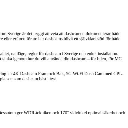
genom Sverige är det tryggt att veta att dashcamen dokumenterar både
ller erfaren förare har dashcams blivit ett självklart stöd för både
itet, nattläge, regler för dashcam i Sverige och enkel installation.
t tänka igenom hur du vill använda din dashcam – för bilen, för MC
utvärdering tar 4K Dashcam Fram och Bak, 5G Wi-Fi Dash Cam med CPL-
atsen som dashcam bäst i test.
 Dessutom ger WDR-tekniken och 170° vidvinkel optimal säkerhet och