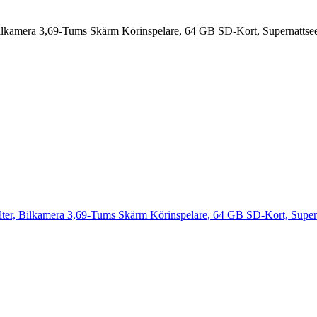
kamera 3,69-Tums Skärm Körinspelare, 64 GB SD-Kort, Supernattse
r, Bilkamera 3,69-Tums Skärm Körinspelare, 64 GB SD-Kort, Supern