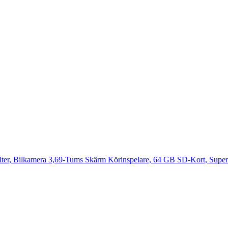
r, Bilkamera 3,69-Tums Skärm Körinspelare, 64 GB SD-Kort, Supern