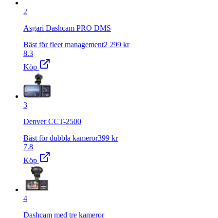
2
Asgari Dashcam PRO DMS
Bäst för fleet management
2 299
kr
8.3
Köp
3
Denver CCT-2500
Bäst för dubbla kameror
399
kr
7.8
Köp
4
Dashcam med tre kameror