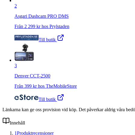
2
Asgari Dashcam PRO DMS
Från
2 299
kr hos
Prylstaden
Till butik
3
Denver CCT-2500
Från
399
kr hos
TheMobileStore
Till butik
Länkarna kan ge oss provision vid köp. Det påverkar aldrig våra bed
Innehåll
1
Produktrecensioner