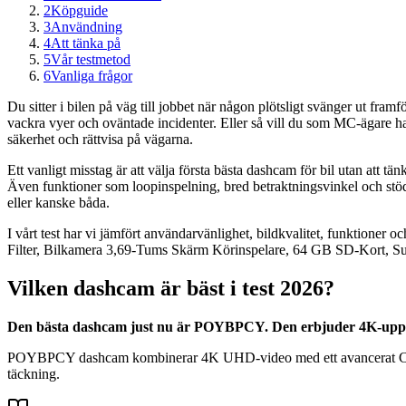
2
Köpguide
3
Användning
4
Att tänka på
5
Vår testmetod
6
Vanliga frågor
Du sitter i bilen på väg till jobbet när någon plötsligt svänger ut fr
vackra vyer och oväntade incidenter. Eller så vill du som MC-ägare ha 
säkerhet och rättvisa på vägarna.
Ett vanligt misstag är att välja första bästa dashcam för bil utan att 
Även funktioner som loopinspelning, bred betraktningsvinkel och stö
eller kanske båda.
I vårt test har vi jämfört användarvänlighet, bildkvalitet, funktion
Filter, Bilkamera 3,69-Tums Skärm Körinspelare, 64 GB SD-Kort, Su
Vilken dashcam är bäst i test 2026?
Den bästa dashcam just nu är POYBPCY. Den erbjuder 4K-upplö
POYBPCY dashcam kombinerar 4K UHD-video med ett avancerat CPL-fil
täckning.