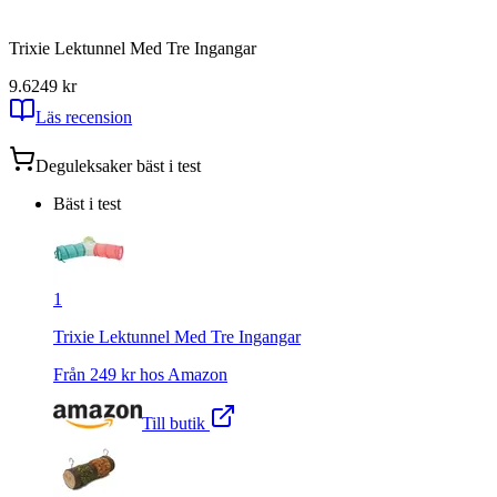
Trixie Lektunnel Med Tre Ingangar
9.6
249
kr
Läs recension
Deguleksaker
bäst i test
Bäst i test
1
Trixie Lektunnel Med Tre Ingangar
Från
249
kr hos
Amazon
Till butik