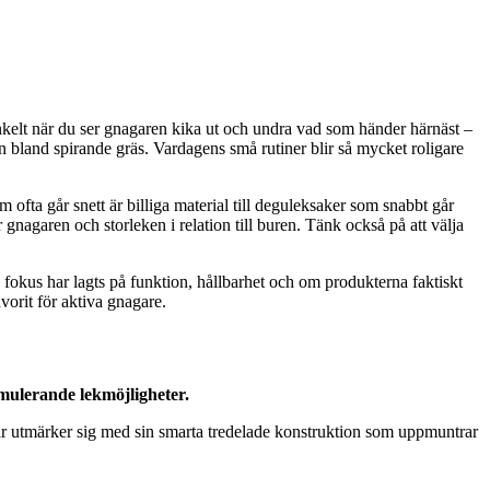
enkelt när du ser gnagaren kika ut och undra vad som händer härnäst –
en bland spirande gräs. Vardagens små rutiner blir så mycket roligare
 ofta går snett är billiga material till deguleksaker som snabbt går
 gnagaren och storleken i relation till buren. Tänk också på att välja
a fokus har lagts på funktion, hållbarhet och om produkterna faktiskt
vorit för aktiva gnagare.
imulerande lekmöjligheter.
ar utmärker sig med sin smarta tredelade konstruktion som uppmuntrar