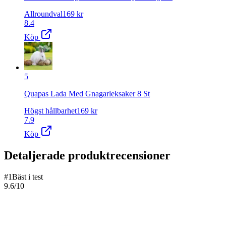
Allroundval
169
kr
8.4
Köp
5
Quapas Lada Med Gnagarleksaker 8 St
Högst hållbarhet
169
kr
7.9
Köp
Detaljerade produktrecensioner
#
1
Bäst i test
9.6
/10