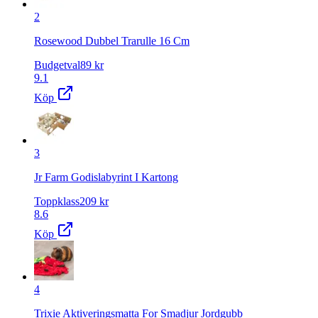
2
Rosewood Dubbel Trarulle 16 Cm
Budgetval
89
kr
9.1
Köp
3
Jr Farm Godislabyrint I Kartong
Toppklass
209
kr
8.6
Köp
4
Trixie Aktiveringsmatta For Smadjur Jordgubb