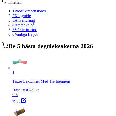
Innehåll
1
Produktrecensioner
2
Köpguide
3
Användning
4
Att tänka på
5
Vår testmetod
6
Vanliga frågor
De
5
bästa
deguleksaker
na 2026
1
Trixie Lektunnel Med Tre Ingangar
Bäst i test
249
kr
9.6
Köp