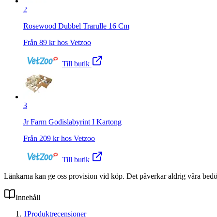
2
Rosewood Dubbel Trarulle 16 Cm
Från
89
kr hos
Vetzoo
Till butik
3
Jr Farm Godislabyrint I Kartong
Från
209
kr hos
Vetzoo
Till butik
Länkarna kan ge oss provision vid köp. Det påverkar aldrig våra bed
Innehåll
1
Produktrecensioner