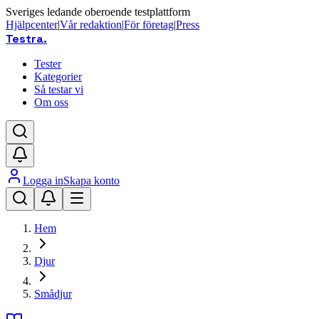
Sveriges ledande oberoende testplattform
Hjälpcenter
|
Vår redaktion
|
För företag
|
Press
Testra
.
Tester
Kategorier
Så testar vi
Om oss
Logga in
Skapa konto
Hem
Djur
Smådjur