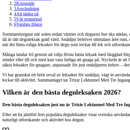
2
Köpguide
3
Användning
4
Att tänka på
5
Vår testmetod
6
Vanliga frågor
Sommarmorgnar när solen redan värmer och deguens bur ska städas, en r
då är rätt deguleksak guld värd. Smådjur behöver stimulans året runt, 
när det finns roliga leksaker för degu som lockar till lek och utforskand
Många landar fel genom att välja första bästa leksak med färgglad förpa
sönder eller till och med kan vara farliga att gnaga på. Nyckeln är att 
säkra leksaker för gnagare, anpassade för just smådjurens behov – det 
Vi har granskat ett brett urval av leksaker för smådjur, vägt in använ
lockar till aktivitet. Sammantaget tar Trixie Lektunnel Med Tre Inganga
Vilken är den bästa deguleksaken 2026?
Den bästa deguleksaken just nu är Trixie Lektunnel Med Tre Inga
Efter att ha jämfört fem populära deguleksaker visar svenska använda
naturligt utforskande och aktivitet hos degun.