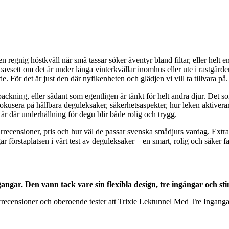
egnig höstkväll när små tassar söker äventyr bland filtar, eller helt 
oavsett om det är under långa vinterkvällar inomhus eller ute i rastgård
e. För det är just den där nyfikenheten och glädjen vi vill ta tillvara på.
ckning, eller sådant som egentligen är tänkt för helt andra djur. Det som
fokusera på hållbara deguleksaker, säkerhetsaspekter, hur leken aktiverar
är där underhållning för degu blir både rolig och trygg.
darrecensioner, pris och hur väl de passar svenska smådjurs vardag. Extr
r förstaplatsen i vårt test av deguleksaker – en smart, rolig och säker fa
ngar. Den vann tack vare sin flexibla design, tre ingångar och st
rrecensioner och oberoende tester att Trixie Lektunnel Med Tre Ingang