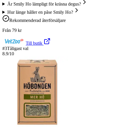
Är Smily Ho lämpligt för kräsna degus?
Hur länge håller en påse Smily Ho?
Rekommenderad återförsäljare
Från
79
kr
Till butik
#
3
Tåligast val
8.9
/10