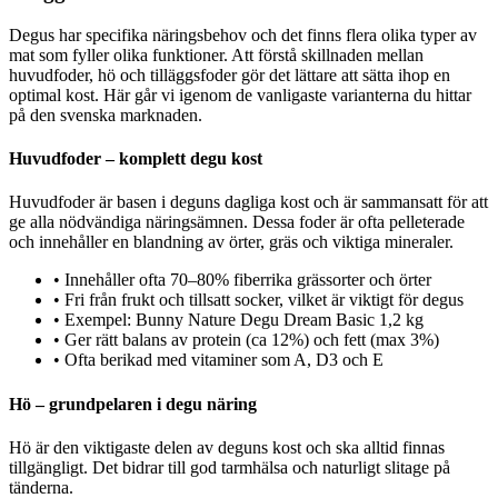
Degus har specifika näringsbehov och det finns flera olika typer av
mat som fyller olika funktioner. Att förstå skillnaden mellan
huvudfoder, hö och tilläggsfoder gör det lättare att sätta ihop en
optimal kost. Här går vi igenom de vanligaste varianterna du hittar
på den svenska marknaden.
Huvudfoder – komplett degu kost
Huvudfoder är basen i deguns dagliga kost och är sammansatt för att
ge alla nödvändiga näringsämnen. Dessa foder är ofta pelleterade
och innehåller en blandning av örter, gräs och viktiga mineraler.
•
Innehåller ofta 70–80% fiberrika grässorter och örter
•
Fri från frukt och tillsatt socker, vilket är viktigt för degus
•
Exempel: Bunny Nature Degu Dream Basic 1,2 kg
•
Ger rätt balans av protein (ca 12%) och fett (max 3%)
•
Ofta berikad med vitaminer som A, D3 och E
Hö – grundpelaren i degu näring
Hö är den viktigaste delen av deguns kost och ska alltid finnas
tillgängligt. Det bidrar till god tarmhälsa och naturligt slitage på
tänderna.