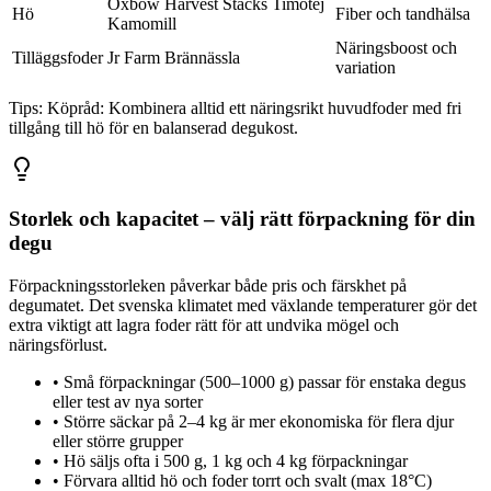
Oxbow Harvest Stacks Timotej
Hö
Fiber och tandhälsa
Kamomill
Näringsboost och
Tilläggsfoder
Jr Farm Brännässla
variation
Tips:
Köpråd: Kombinera alltid ett näringsrikt huvudfoder med fri
tillgång till hö för en balanserad degukost.
Storlek och kapacitet – välj rätt förpackning för din
degu
Förpackningsstorleken påverkar både pris och färskhet på
degumatet. Det svenska klimatet med växlande temperaturer gör det
extra viktigt att lagra foder rätt för att undvika mögel och
näringsförlust.
•
Små förpackningar (500–1000 g) passar för enstaka degus
eller test av nya sorter
•
Större säckar på 2–4 kg är mer ekonomiska för flera djur
eller större grupper
•
Hö säljs ofta i 500 g, 1 kg och 4 kg förpackningar
•
Förvara alltid hö och foder torrt och svalt (max 18°C)