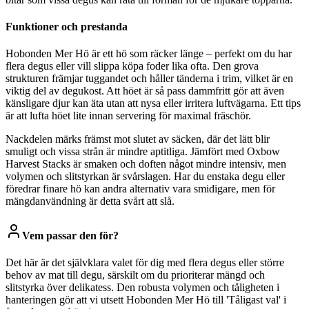
Funktioner och prestanda
Hobonden Mer Hö är ett hö som räcker länge – perfekt om du har
flera degus eller vill slippa köpa foder lika ofta. Den grova
strukturen främjar tuggandet och håller tänderna i trim, vilket är en
viktig del av degukost. Att höet är så pass dammfritt gör att även
känsligare djur kan äta utan att nysa eller irritera luftvägarna. Ett tips
är att lufta höet lite innan servering för maximal fräschör.
Nackdelen märks främst mot slutet av säcken, där det lätt blir
smuligt och vissa strån är mindre aptitliga. Jämfört med Oxbow
Harvest Stacks är smaken och doften något mindre intensiv, men
volymen och slitstyrkan är svårslagen. Har du enstaka degu eller
föredrar finare hö kan andra alternativ vara smidigare, men för
mängdanvändning är detta svårt att slå.
Vem passar den för?
Det här är det självklara valet för dig med flera degus eller större
behov av mat till degu, särskilt om du prioriterar mängd och
slitstyrka över delikatess. Den robusta volymen och tåligheten i
hanteringen gör att vi utsett Hobonden Mer Hö till 'Tåligast val' i