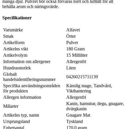
många djur. Pulvret bör också förvaras torrt och lufttätt för att
behålla arom och näringsvärde.
Specifikationer
Varumärke
Alfavet
Smak
Örter
Artikelform
Pulver
Artikelns vikt
180 Gram
Artikelvolym
15 Milliliter
Information om allergener
Allergenfri
Hundrasstorlek
Liten
Globalt
04260215711139
handelsidentifieringsnummer
Specifika användningsområden
Känslig mage, Tandvård,
för produkten
Vikthantering
Allergen information
Allergenfri
Kanin, hamstrar, degu, gnagare,
Målarter
dvärgkanin
Artikelns typ, namn
Gnagare Mat
Ursprungsland
Tyskland
Enhetsantal
170.0 gram