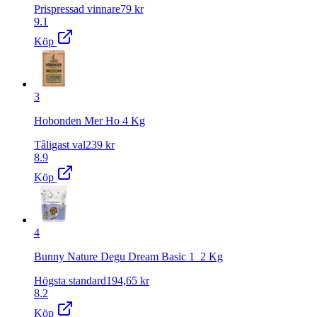
Prispressad vinnare
79
kr
9.1
Köp
3
Hobonden Mer Ho 4 Kg
Tåligast val
239
kr
8.9
Köp
4
Bunny Nature Degu Dream Basic 1_2 Kg
Högsta standard
194,65
kr
8.2
Köp