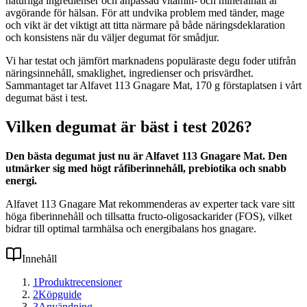
naturliga ingredienser och anpassad vitamin- och mineralhalt är
avgörande för hälsan. För att undvika problem med tänder, mage
och vikt är det viktigt att titta närmare på både näringsdeklaration
och konsistens när du väljer degumat för smådjur.
Vi har testat och jämfört marknadens populäraste degu foder utifrån
näringsinnehåll, smaklighet, ingredienser och prisvärdhet.
Sammantaget tar Alfavet 113 Gnagare Mat, 170 g förstaplatsen i vårt
degumat bäst i test.
Vilken degumat är bäst i test 2026?
Den bästa degumat just nu är Alfavet 113 Gnagare Mat. Den
utmärker sig med högt råfiberinnehåll, prebiotika och snabb
energi.
Alfavet 113 Gnagare Mat rekommenderas av experter tack vare sitt
höga fiberinnehåll och tillsatta fructo-oligosackarider (FOS), vilket
bidrar till optimal tarmhälsa och energibalans hos gnagare.
Innehåll
1
Produktrecensioner
2
Köpguide
3
Användning