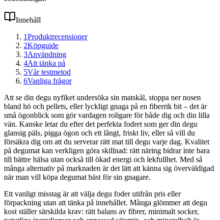
Innehåll
1
Produktrecensioner
2
Köpguide
3
Användning
4
Att tänka på
5
Vår testmetod
6
Vanliga frågor
Att se din degu nyfiket undersöka sin matskål, stoppa ner nosen
bland hö och pellets, eller lyckligt gnaga på en fiberrik bit – det är
små ögonblick som gör vardagen roligare för både dig och din lilla
vän. Kanske letar du efter det perfekta fodret som ger din degu
glansig päls, pigga ögon och ett långt, friskt liv, eller så vill du
försäkra dig om att du serverar rätt mat till degu varje dag. Kvalitet
på degumat kan verkligen göra skillnad: rätt näring bidrar inte bara
till bättre hälsa utan också till ökad energi och lekfullhet. Med så
många alternativ på marknaden är det lätt att känna sig överväldigad
när man vill köpa degumat bäst för sin gnagare.
Ett vanligt misstag är att välja degu foder utifrån pris eller
förpackning utan att tänka på innehållet. Många glömmer att degu
kost ställer särskilda krav: rätt balans av fibrer, minimalt socker,