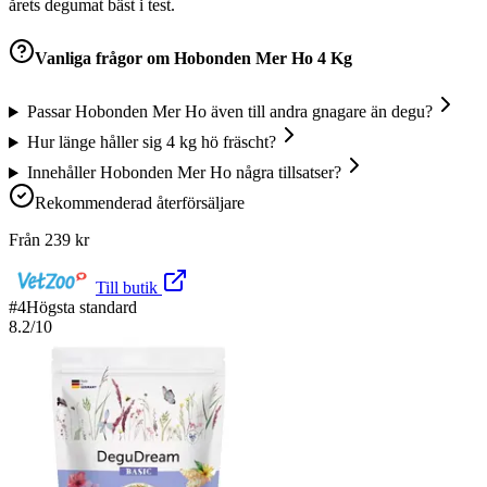
årets degumat bäst i test.
Vanliga frågor om
Hobonden Mer Ho 4 Kg
Passar Hobonden Mer Ho även till andra gnagare än degu?
Hur länge håller sig 4 kg hö fräscht?
Innehåller Hobonden Mer Ho några tillsatser?
Rekommenderad återförsäljare
Från
239
kr
Till butik
#
4
Högsta standard
8.2
/10