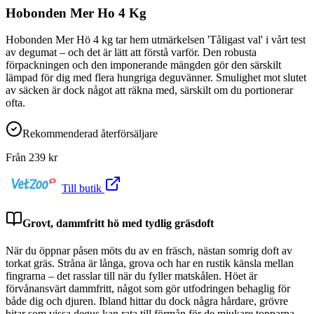
Hobonden Mer Ho 4 Kg
Hobonden Mer Hö 4 kg tar hem utmärkelsen 'Tåligast val' i vårt test
av degumat – och det är lätt att förstå varför. Den robusta
förpackningen och den imponerande mängden gör den särskilt
lämpad för dig med flera hungriga deguvänner. Smulighet mot slutet
av säcken är dock något att räkna med, särskilt om du portionerar
ofta.
Rekommenderad återförsäljare
Från
239
kr
Till butik
Grovt, dammfritt hö med tydlig gräsdoft
När du öppnar påsen möts du av en fräsch, nästan somrig doft av
torkat gräs. Stråna är långa, grova och har en rustik känsla mellan
fingrarna – det rasslar till när du fyller matskålen. Höet är
förvånansvärt dammfritt, något som gör utfodringen behaglig för
både dig och djuren. Ibland hittar du dock några hårdare, grövre
bitar som vissa degus kan rata till förmån för de mjukare topparna.