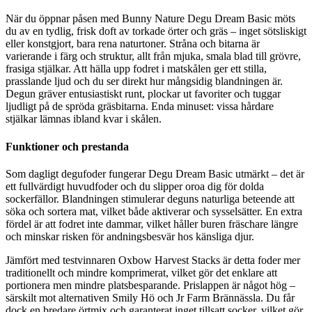
När du öppnar påsen med Bunny Nature Degu Dream Basic möts
du av en tydlig, frisk doft av torkade örter och gräs – inget sötsliskigt
eller konstgjort, bara rena naturtoner. Stråna och bitarna är
varierande i färg och struktur, allt från mjuka, smala blad till grövre,
frasiga stjälkar. Att hälla upp fodret i matskålen ger ett stilla,
prasslande ljud och du ser direkt hur mångsidig blandningen är.
Degun gräver entusiastiskt runt, plockar ut favoriter och tuggar
ljudligt på de spröda gräsbitarna. Enda minuset: vissa hårdare
stjälkar lämnas ibland kvar i skålen.
Funktioner och prestanda
Som dagligt degufoder fungerar Degu Dream Basic utmärkt – det är
ett fullvärdigt huvudfoder och du slipper oroa dig för dolda
sockerfällor. Blandningen stimulerar deguns naturliga beteende att
söka och sortera mat, vilket både aktiverar och sysselsätter. En extra
fördel är att fodret inte dammar, vilket håller buren fräschare längre
och minskar risken för andningsbesvär hos känsliga djur.
Jämfört med testvinnaren Oxbow Harvest Stacks är detta foder mer
traditionellt och mindre komprimerat, vilket gör det enklare att
portionera men mindre platsbesparande. Prislappen är något hög –
särskilt mot alternativen Smily Hö och Jr Farm Brännässla. Du får
dock en bredare örtmix och garanterat inget tillsatt socker, vilket gör