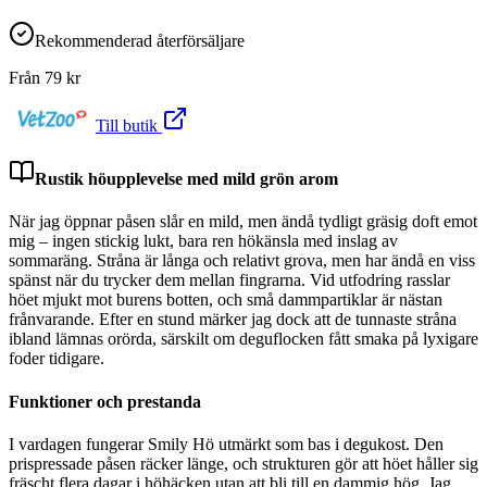
Rekommenderad återförsäljare
Från
79
kr
Till butik
Rustik höupplevelse med mild grön arom
När jag öppnar påsen slår en mild, men ändå tydligt gräsig doft emot
mig – ingen stickig lukt, bara ren hökänsla med inslag av
sommaräng. Stråna är långa och relativt grova, men har ändå en viss
spänst när du trycker dem mellan fingrarna. Vid utfodring rasslar
höet mjukt mot burens botten, och små dammpartiklar är nästan
frånvarande. Efter en stund märker jag dock att de tunnaste stråna
ibland lämnas orörda, särskilt om deguflocken fått smaka på lyxigare
foder tidigare.
Funktioner och prestanda
I vardagen fungerar Smily Hö utmärkt som bas i degukost. Den
prispressade påsen räcker länge, och strukturen gör att höet håller sig
fräscht flera dagar i höhäcken utan att bli till en dammig hög. Jag