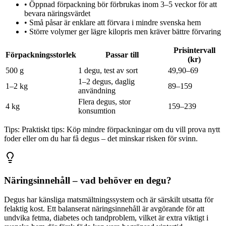
•
Öppnad förpackning bör förbrukas inom 3–5 veckor för att
bevara näringsvärdet
•
Små påsar är enklare att förvara i mindre svenska hem
•
Större volymer ger lägre kilopris men kräver bättre förvaring
Prisintervall
Förpackningsstorlek
Passar till
(kr)
500 g
1 degu, test av sort
49,90–69
1–2 degus, daglig
1–2 kg
89–159
användning
Flera degus, stor
4 kg
159–239
konsumtion
Tips:
Praktiskt tips: Köp mindre förpackningar om du vill prova nytt
foder eller om du har få degus – det minskar risken för svinn.
Näringsinnehåll – vad behöver en degu?
Degus har känsliga matsmältningssystem och är särskilt utsatta för
felaktig kost. Ett balanserat näringsinnehåll är avgörande för att
undvika fetma, diabetes och tandproblem, vilket är extra viktigt i