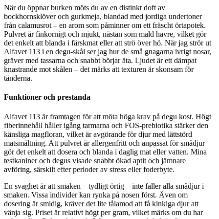
När du öppnar burken möts du av en distinkt doft av
bockhornsklöver och gurkmeja, blandad med jordiga undertoner
från calamusrot – en arom som påminner om ett fräscht örtapotek.
Pulvret är finkornigt och mjukt, nästan som mald havre, vilket gör
det enkelt att blanda i färskmat eller att strö över hö. När jag strör ut
Alfavet 113 i en degu-skål ser jag hur de små gnagarna ivrigt nosar,
gräver med tassarna och snabbt börjar äta. Ljudet är ett dämpat
knastrande mot skålen – det märks att texturen är skonsam för
tänderna.
Funktioner och prestanda
Alfavet 113 är framtagen för att möta höga krav på degu kost. Högt
fiberinnehåll håller igång tarmarna och FOS-prebiotika stärker den
känsliga magfloran, vilket är avgörande för djur med lättstörd
matsmältning. Att pulvret är allergenfritt och anpassat för smådjur
gör det enkelt att dosera och blanda i daglig mat eller vatten. Mina
testkaniner och degus visade snabbt ökad aptit och jämnare
avföring, särskilt efter perioder av stress eller foderbyte.
En svaghet är att smaken – tydligt örtig – inte faller alla smådjur i
smaken. Vissa individer kan rynka på nosen först. Även om
dosering är smidig, kräver det lite tålamod att få kinkiga djur att
vänja sig. Priset är relativt högt per gram, vilket märks om du har