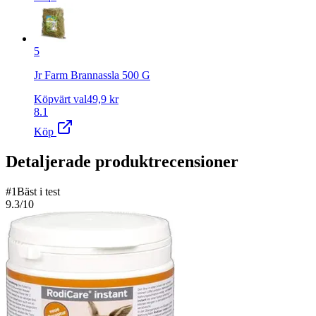
5
Jr Farm Brannassla 500 G
Köpvärt val
49,9
kr
8.1
Köp
Detaljerade produktrecensioner
#
1
Bäst i test
9.3
/10