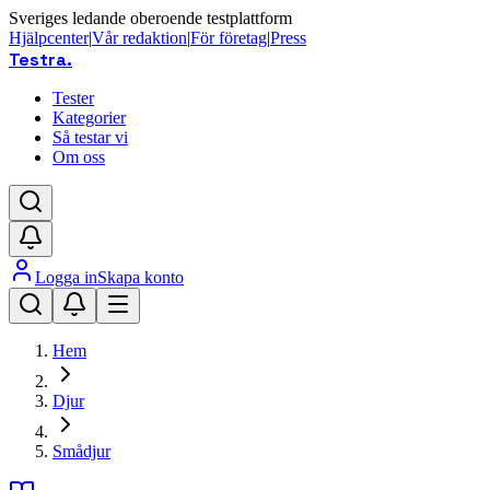
Sveriges ledande oberoende testplattform
Hjälpcenter
|
Vår redaktion
|
För företag
|
Press
Testra
.
Tester
Kategorier
Så testar vi
Om oss
Logga in
Skapa konto
Hem
Djur
Smådjur