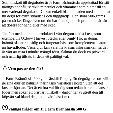
Som tillskott till degufoder är Jr Farm Brännässla uppskattad för sitt
näringsinnehåll, särskilt mineraler och vitaminer som bidrar till en
mer varierad degukost. Du kan enkelt blanda bladen med annan mat
till degu för extra stimulans och tuggglädje. Den stora 500-grams
påsen räcker länge även om du har flera djur, och produkten är lätt
att dosera för hand eller med sked.
Jämfört med andra topprodukter i vårt degumat bäst i test, som
exempelvis Oxbow Harvest Stacks eller Smily Hö, är denna
brännässla mer ensidig och fungerar bäst som komplement snarare
än huvudfoder. Vissa djur kan vara lite kräsna inför smaken, så det
är värt att testa i mindre mängd först. Saknar du dock en prisvärd
och naturlig tillsats är detta ett pålitligt val.
Vem passar den för?
Jr Farm Brännässla 500 g är särskilt lämplig för deguägare som vill
ge sina djur en naturlig, näringsrik variation i kosten utan att det
kostar skjortan. Det är ett bra val för dig som redan har ett balanserat
foder men söker ett prisvärt tillskott – därför har vi utsett den till
köpvärt val bland degumat i vårt bäst i test.
Vanliga frågor om
Jr Farm Brannassla 500 G