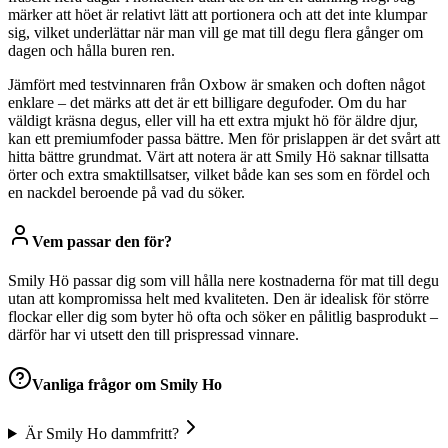
märker att höet är relativt lätt att portionera och att det inte klumpar
sig, vilket underlättar när man vill ge mat till degu flera gånger om
dagen och hålla buren ren.
Jämfört med testvinnaren från Oxbow är smaken och doften något
enklare – det märks att det är ett billigare degufoder. Om du har
väldigt kräsna degus, eller vill ha ett extra mjukt hö för äldre djur,
kan ett premiumfoder passa bättre. Men för prislappen är det svårt att
hitta bättre grundmat. Värt att notera är att Smily Hö saknar tillsatta
örter och extra smaktillsatser, vilket både kan ses som en fördel och
en nackdel beroende på vad du söker.
Vem passar den för?
Smily Hö passar dig som vill hålla nere kostnaderna för mat till degu
utan att kompromissa helt med kvaliteten. Den är idealisk för större
flockar eller dig som byter hö ofta och söker en pålitlig basprodukt –
därför har vi utsett den till prispressad vinnare.
Vanliga frågor om
Smily Ho
Är Smily Ho dammfritt?