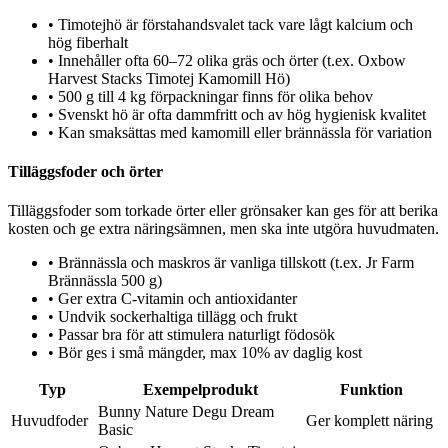
•
Timotejhö är förstahandsvalet tack vare lågt kalcium och
hög fiberhalt
•
Innehåller ofta 60–72 olika gräs och örter (t.ex. Oxbow
Harvest Stacks Timotej Kamomill Hö)
•
500 g till 4 kg förpackningar finns för olika behov
•
Svenskt hö är ofta dammfritt och av hög hygienisk kvalitet
•
Kan smaksättas med kamomill eller brännässla för variation
Tilläggsfoder och örter
Tilläggsfoder som torkade örter eller grönsaker kan ges för att berika
kosten och ge extra näringsämnen, men ska inte utgöra huvudmaten.
•
Brännässla och maskros är vanliga tillskott (t.ex. Jr Farm
Brännässla 500 g)
•
Ger extra C-vitamin och antioxidanter
•
Undvik sockerhaltiga tillägg och frukt
•
Passar bra för att stimulera naturligt födosök
•
Bör ges i små mängder, max 10% av daglig kost
Typ
Exempelprodukt
Funktion
Bunny Nature Degu Dream
Huvudfoder
Ger komplett näring
Basic