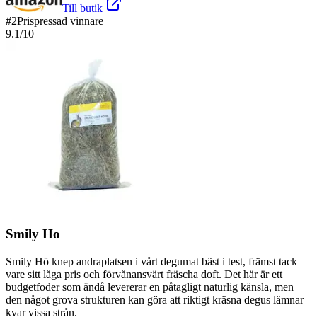
Till butik
#
2
Prispressad vinnare
9.1
/10
Smily Ho
Smily Hö knep andraplatsen i vårt degumat bäst i test, främst tack
vare sitt låga pris och förvånansvärt fräscha doft. Det här är ett
budgetfoder som ändå levererar en påtagligt naturlig känsla, men
den något grova strukturen kan göra att riktigt kräsna degus lämnar
kvar vissa strån.