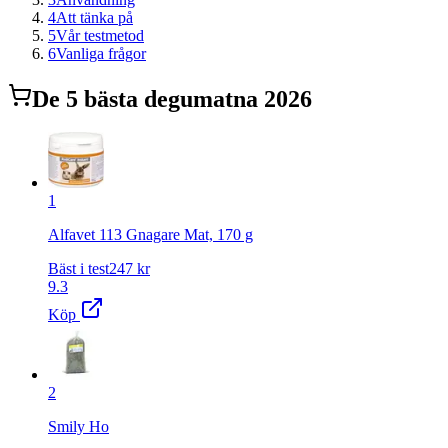
4
Att tänka på
5
Vår testmetod
6
Vanliga frågor
De
5
bästa
degumat
na 2026
1
Alfavet 113 Gnagare Mat, 170 g
Bäst i test
247
kr
9.3
Köp
2
Smily Ho