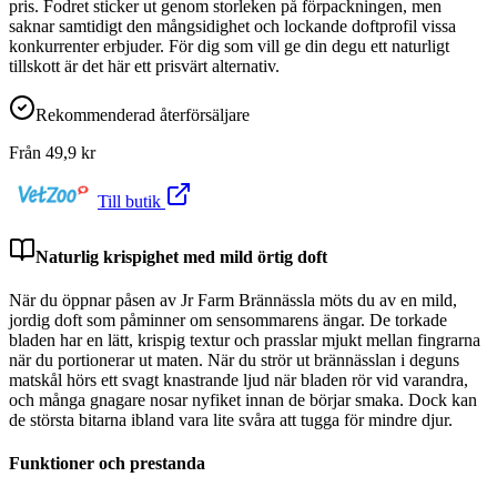
pris. Fodret sticker ut genom storleken på förpackningen, men
saknar samtidigt den mångsidighet och lockande doftprofil vissa
konkurrenter erbjuder. För dig som vill ge din degu ett naturligt
tillskott är det här ett prisvärt alternativ.
Rekommenderad återförsäljare
Från
49,9
kr
Till butik
Naturlig krispighet med mild örtig doft
När du öppnar påsen av Jr Farm Brännässla möts du av en mild,
jordig doft som påminner om sensommarens ängar. De torkade
bladen har en lätt, krispig textur och prasslar mjukt mellan fingrarna
när du portionerar ut maten. När du strör ut brännässlan i deguns
matskål hörs ett svagt knastrande ljud när bladen rör vid varandra,
och många gnagare nosar nyfiket innan de börjar smaka. Dock kan
de största bitarna ibland vara lite svåra att tugga för mindre djur.
Funktioner och prestanda