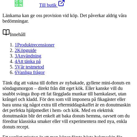
Till butik
Länkarna kan ge oss provision vid köp. Det påverkar aldrig våra
bedömningar.
Innehåll
1
Produktrecensioner
2
Köpguide
3
Användning
4
Att tänka på
5
Vår testmetod
6
Vanliga frågor
Tänk dig att vakna till doften av nybakade, gyllene mini-donuts en
söndagsmorgon – direkt från ditt eget kök. Eller kanske vill du
snabbt svänga ihop ett fat färgglada munkar till barnkalaset, utan
krångel och kladd. För den som vill imponera på fikagäster eller
bara unna sig något extra till eftermiddagskaffet är en donutmaskin
det perfekta hjälpmedlet i hem- och kök. Med en elektrisk
donutmaskin blir det enkelt att baka donuts hemma, oavsett om du
föredrar klassiska smaker eller vill experimentera med nya, enkla
donuts recept.