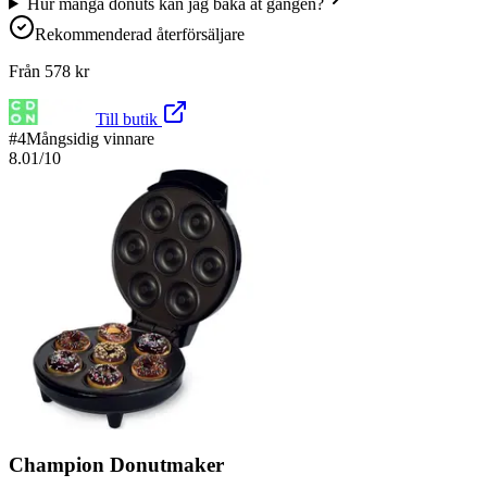
Hur många donuts kan jag baka åt gången?
Rekommenderad återförsäljare
Från
578
kr
Till butik
#
4
Mångsidig vinnare
8.01
/10
Champion Donutmaker