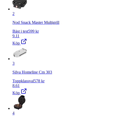
2
Nod Snack Master Multigrill
Bäst i test
599
kr
9.11
Köp
3
Silva Homeline Cm 303
Toppklassval
578
kr
8.61
Köp
4