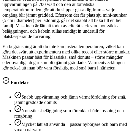
uppvärmningen på 700 watt och den automatiska
temperaturkontrollen gör att du slipper gissa dig fram – varje
omgång blir jämnt gräddad. Eftersom det får plats sju mini-munkar
(5 cm i diameter) per laddning, går det snabbt att baka till en hel
familj. Maskinen är lätt att torka av efteråt tack vare non-stick-
beläggningen, och kabeln rullas smidigt in undertill för
platsbesparande förvaring.
En begränsning är att du inte kan justera temperaturen, vilket kan
göra det svårt att experimentera med olika recept eller större munkar.
Maskinen passar bäst för klassiska, små donuts – större mängder
eller ovanliga degar kan bli ojämnt gräddade. Värmeutvecklingen
gör också att man bör vara försiktig med små barn i närheten.
Fördelar
Snabb uppvärmning och jämn värmefördelning för små,
jämnt gräddade donuts
Non-stick-beläggning som förenklar både lossning och
rengöring
Mycket lätt att använda – passar nybörjare och barn med
vuxen närvaro