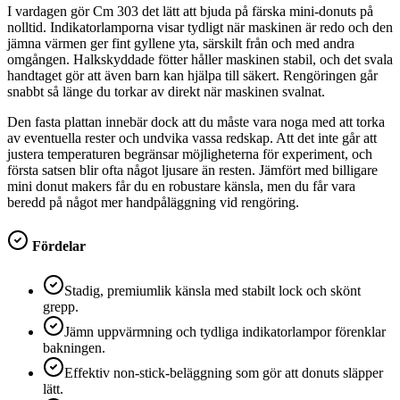
I vardagen gör Cm 303 det lätt att bjuda på färska mini-donuts på
nolltid. Indikatorlamporna visar tydligt när maskinen är redo och den
jämna värmen ger fint gyllene yta, särskilt från och med andra
omgången. Halkskyddade fötter håller maskinen stabil, och det svala
handtaget gör att även barn kan hjälpa till säkert. Rengöringen går
snabbt så länge du torkar av direkt när maskinen svalnat.
Den fasta plattan innebär dock att du måste vara noga med att torka
av eventuella rester och undvika vassa redskap. Att det inte går att
justera temperaturen begränsar möjligheterna för experiment, och
första satsen blir ofta något ljusare än resten. Jämfört med billigare
mini donut makers får du en robustare känsla, men du får vara
beredd på något mer handpåläggning vid rengöring.
Fördelar
Stadig, premiumlik känsla med stabilt lock och skönt
grepp.
Jämn uppvärmning och tydliga indikatorlampor förenklar
bakningen.
Effektiv non-stick-beläggning som gör att donuts släpper
lätt.