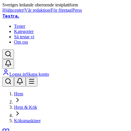
Sveriges ledande oberoende testplattform
Hjälpcenter
|
Vår redaktion
|
För företag
|
Press
Testra
.
Tester
Kategorier
Så testar vi
Om oss
Logga in
Skapa konto
Hem
Hem & Kök
Köksmaskiner