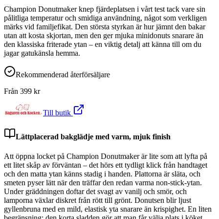
Champion Donutmaker knep fjärdeplatsen i vårt test tack vare sin
pålitliga temperatur och smidiga användning, något som verkligen
märks vid familjefikat. Den största styrkan är hur jämnt den bakar
utan att kosta skjortan, men den ger mjuka minidonuts snarare än
den klassiska friterade ytan – en viktig detalj att känna till om du
jagar gatukänsla hemma.
Rekommenderad återförsäljare
Från
399
kr
Till butik
Lättplacerad bakglädje med varm, mjuk finish
Att öppna locket på Champion Donutmaker är lite som att lyfta på
ett litet skåp av förväntan – det hörs ett tydligt klick från handtaget
och den matta ytan känns stadig i handen. Plattorna är släta, och
smeten pyser lätt när den träffar den redan varma non-stick-ytan.
Under gräddningen doftar det svagt av vanilj och smör, och
lamporna växlar diskret från rött till grönt. Donutsen blir ljust
gyllenbruna med en mild, elastisk yta snarare än krispighet. En liten
begränsning: den korta sladden gör att man får välja plats i köket