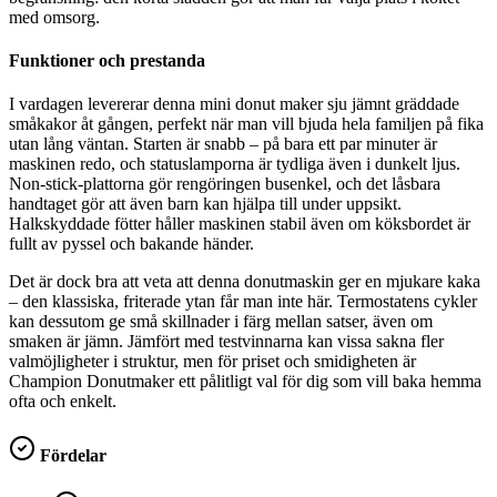
med omsorg.
Funktioner och prestanda
I vardagen levererar denna mini donut maker sju jämnt gräddade
småkakor åt gången, perfekt när man vill bjuda hela familjen på fika
utan lång väntan. Starten är snabb – på bara ett par minuter är
maskinen redo, och statuslamporna är tydliga även i dunkelt ljus.
Non-stick-plattorna gör rengöringen busenkel, och det låsbara
handtaget gör att även barn kan hjälpa till under uppsikt.
Halkskyddade fötter håller maskinen stabil även om köksbordet är
fullt av pyssel och bakande händer.
Det är dock bra att veta att denna donutmaskin ger en mjukare kaka
– den klassiska, friterade ytan får man inte här. Termostatens cykler
kan dessutom ge små skillnader i färg mellan satser, även om
smaken är jämn. Jämfört med testvinnarna kan vissa sakna fler
valmöjligheter i struktur, men för priset och smidigheten är
Champion Donutmaker ett pålitligt val för dig som vill baka hemma
ofta och enkelt.
Fördelar