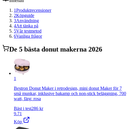
Innehåll
1
Produktrecensioner
2
Köpguide
3
Användning
4
Att tänka på
5
Vår testmetod
6
Vanliga frågor
De
5
bästa
donut maker
na 2026
1
Bestron Donut Maker i retrodesign, mini donut Maker för 7
små munkar, inklusive bakamp och non-stick beläggning, 700
watt, färg: rosa
Bäst i test
286
kr
9.71
Köp