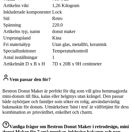
Artikelns vikt
1,26 Kilogram
Inkluderade komponenter
Lock
Stil
Retro
Spänning
220.0
Artikelns typ, namn
donut maker
Ursprungsland
Kina
Fri materialtyp
Utan glas, metallfri, keramisk
Specialfunktioner
Temperaturkontroll
Antal inställningar
1
Artikelmått D x B x H
7D x 20B x 9H centimeter
Vem passar den för?
Bestron Donut Maker är perfekt för dig som vill göra hemmagjorda
mini-donuts till fika, kalas eller helgmys utan krångel. Den passar
både nybörjare och familjer som söker en rolig, användarvänlig
bakmaskin för donuts. Utmärkelsen 'bäst i test' är välförtjänt för dess
kombination av prisvärdhet, enkelhet och charm.
Vanliga frågor om
Bestron Donut Maker i retrodesign, mini
donut Maker för 7 små munkar, inklusive bakamp och non-