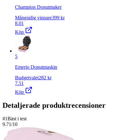
Champion Donutmaker
Mångsidig vinnare
399
kr
8.01
Köp
5
Emerio Donutmaskin
Budgetvalet
282
kr
7.51
Köp
Detaljerade produktrecensioner
#
1
Bäst i test
9.71
/10