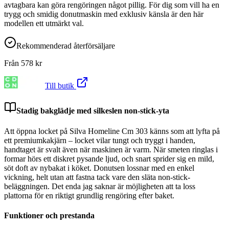
avtagbara kan göra rengöringen något pillig. För dig som vill ha en
trygg och smidig donutmaskin med exklusiv känsla är den här
modellen ett utmärkt val.
Rekommenderad återförsäljare
Från
578
kr
Till butik
Stadig bakglädje med silkeslen non-stick-yta
Att öppna locket på Silva Homeline Cm 303 känns som att lyfta på
ett premiumkakjärn – locket vilar tungt och tryggt i handen,
handtaget är svalt även när maskinen är varm. När smeten ringlas i
formar hörs ett diskret pysande ljud, och snart sprider sig en mild,
söt doft av nybakat i köket. Donutsen lossnar med en enkel
vickning, helt utan att fastna tack vare den släta non-stick-
beläggningen. Det enda jag saknar är möjligheten att ta loss
plattorna för en riktigt grundlig rengöring efter baket.
Funktioner och prestanda