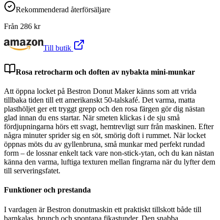
Rekommenderad återförsäljare
Från
286
kr
Till butik
Rosa retrocharm och doften av nybakta mini-munkar
Att öppna locket på Bestron Donut Maker känns som att vrida
tillbaka tiden till ett amerikanskt 50-talskafé. Det varma, matta
plasthöljet ger ett tryggt grepp och den rosa färgen gör dig nästan
glad innan du ens startar. När smeten klickas i de sju små
fördjupningarna hörs ett svagt, hemtrevligt surr från maskinen. Efter
några minuter sprider sig en söt, smörig doft i rummet. När locket
öppnas möts du av gyllenbruna, små munkar med perfekt rundad
form – de lossnar enkelt tack vare non-stick-ytan, och du kan nästan
känna den varma, luftiga texturen mellan fingrarna när du lyfter dem
till serveringsfatet.
Funktioner och prestanda
I vardagen är Bestron donutmaskin ett praktiskt tillskott både till
barnkalas, brunch och spontana fikastunder. Den snabba