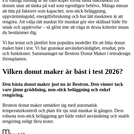
Ett vanligt misstag är att man köper första bästa bakmaskin för
donuts utan att tänka på vad som egentligen behövs. Många missar
att titta på faktorer som kapacitet, non-stick beläggning,
uppvärmningstid, energiförbrukning och hur lätt maskinen är att
rengöra. Att välja rätt maskin för munkar gör stor skillnad både för
smak och upplevelse – så glöm inte att väga in dessa kriterier innan
du bestämmer dig.
Vi har testat och jämfört fem populära modeller för att hitta donut
maker bäst i test. Vi har granskat användarvänlighet, resultat, pris
och funktioner. Sammantaget tar Bestron Donut Maker i retrodesign
förstaplatsen.
Vilken donut maker är bäst i test 2026?
Den bästa donut maker just nu är Bestron. Den vinner tack
vare jämn gräddning, non-stick beläggning och enkel
rengöring.
Bestron donut maker utmärker sig med automatisk
temperaturkontroll och plats för sju små munkar åt gången. Dess
robusta non-stick beläggning ger både enkel användning och snabb
rengöring enligt flera tester.