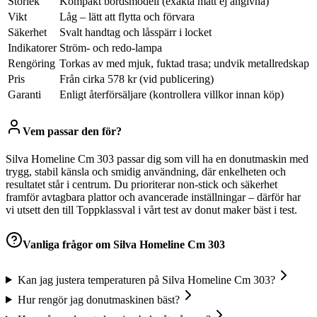
Storlek
Kompakt bordsmodell (exakta mått ej angivna)
Vikt
Låg – lätt att flytta och förvara
Säkerhet
Svalt handtag och låsspärr i locket
Indikatorer
Ström- och redo-lampa
Rengöring
Torkas av med mjuk, fuktad trasa; undvik metallredskap
Pris
Från cirka 578 kr (vid publicering)
Garanti
Enligt återförsäljare (kontrollera villkor innan köp)
Vem passar den för?
Silva Homeline Cm 303 passar dig som vill ha en donutmaskin med
trygg, stabil känsla och smidig användning, där enkelheten och
resultatet står i centrum. Du prioriterar non-stick och säkerhet
framför avtagbara plattor och avancerade inställningar – därför har
vi utsett den till Toppklassval i vårt test av donut maker bäst i test.
Vanliga frågor om
Silva Homeline Cm 303
Kan jag justera temperaturen på Silva Homeline Cm 303?
Hur rengör jag donutmaskinen bäst?