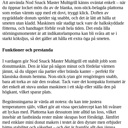
Att använda Nod Snack Master Multigrill känns oväntat enkelt – när
du öppnar locket möts du av de blanka, non-stick-belagda plattorna
som redan värmts upp med ett dovt, tryggt klick. Doften av
nygräddade donuts sprider sig snabbt, och det är lätt att hälla ut
smeten utan kladd. Maskinen står stadigt tack vare de halkskyddade
fötterna, och handtaget förblir svalt hela tiden. Det enda lilla
störningsmomentet är att indikatorlamporna kan bli svåra att se i
starkt köksljus, så det gäller att hålla ett extra öga på smeten.
Funktioner och prestanda
I vardagen gör Nod Snack Master Multigrill ett stabilt jobb som
donutmaskin. Den är klar på någon minut och fördelar värmen
jämnt, så du slipper råa partier eller brända kanter – perfekt för
klassiska donuts hemma. Non-stick-ytan gör rengöringen snabb,
bara att torka av när den svalnat. Tack vare det kompakta formatet är
det enkelt att stuva undan maskinen i ett skåp eller ställa den på
högkant, vilket sparar plats.
Begränsningarna är värda att notera: du kan inte justera
temperaturen själv, vilket gör att vissa specialrecept kan bli svårare
att lyckas med. Plattorna kan dessutom inte alltid tas loss, vilket
innebär att fastbrända rester måste skrapas bort försiktigt. Jämfört
med enklare mini donut makers i testet är den dyrare men erbjuder
bättre stabilitet och säkerhet – och det är framför allt den jämna