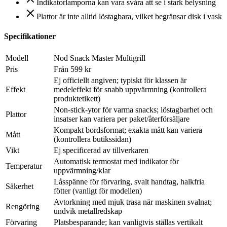
Indikatorlamporna kan vara svåra att se i stark belysning
Plattor är inte alltid löstagbara, vilket begränsar disk i vask
Specifikationer
Modell
Nod Snack Master Multigrill
Pris
Från 599 kr
Ej officiellt angiven; typiskt för klassen är
Effekt
medeleffekt för snabb uppvärmning (kontrollera
produktetikett)
Non-stick-ytor för varma snacks; löstagbarhet och
Plattor
insatser kan variera per paket/återförsäljare
Kompakt bordsformat; exakta mått kan variera
Mått
(kontrollera butikssidan)
Vikt
Ej specificerad av tillverkaren
Automatisk termostat med indikator för
Temperatur
uppvärmning/klar
Låsspänne för förvaring, svalt handtag, halkfria
Säkerhet
fötter (vanligt för modellen)
Avtorkning med mjuk trasa när maskinen svalnat;
Rengöring
undvik metallredskap
Förvaring
Platsbesparande; kan vanligtvis ställas vertikalt