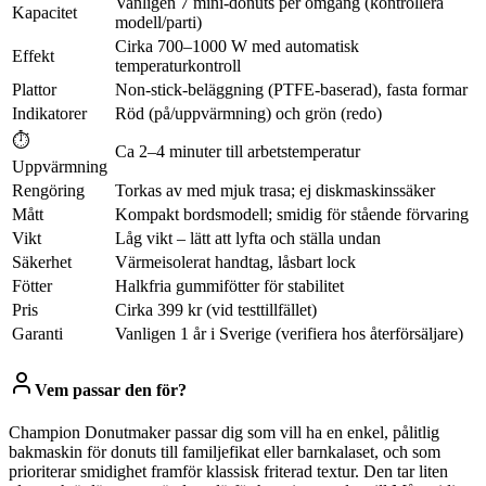
Vanligen 7 mini-donuts per omgång (kontrollera
Kapacitet
modell/parti)
Cirka 700–1000 W med automatisk
Effekt
temperaturkontroll
Plattor
Non-stick-beläggning (PTFE-baserad), fasta formar
Indikatorer
Röd (på/uppvärmning) och grön (redo)
⏱
Ca 2–4 minuter till arbetstemperatur
Uppvärmning
Rengöring
Torkas av med mjuk trasa; ej diskmaskinssäker
Mått
Kompakt bordsmodell; smidig för stående förvaring
Vikt
Låg vikt – lätt att lyfta och ställa undan
Säkerhet
Värmeisolerat handtag, låsbart lock
Fötter
Halkfria gummifötter för stabilitet
Pris
Cirka 399 kr (vid testtillfället)
Garanti
Vanligen 1 år i Sverige (verifiera hos återförsäljare)
Vem passar den för?
Champion Donutmaker passar dig som vill ha en enkel, pålitlig
bakmaskin för donuts till familjefikat eller barnkalaset, och som
prioriterar smidighet framför klassisk friterad textur. Den tar liten