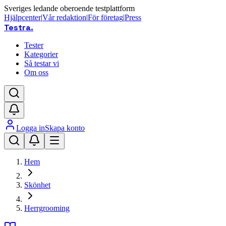
Sveriges ledande oberoende testplattform
Hjälpcenter
|
Vår redaktion
|
För företag
|
Press
Testra
.
Tester
Kategorier
Så testar vi
Om oss
Logga in
Skapa konto
Hem
Skönhet
Herrgrooming