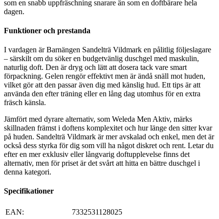
som en snabb uppfräschning snarare än som en doftbärare hela
dagen.
Funktioner och prestanda
I vardagen är Barnängen Sandelträ Vildmark en pålitlig följeslagare
– särskilt om du söker en budgetvänlig duschgel med maskulin,
naturlig doft. Den är dryg och lätt att dosera tack vare smart
förpackning. Gelen rengör effektivt men är ändå snäll mot huden,
vilket gör att den passar även dig med känslig hud. Ett tips är att
använda den efter träning eller en lång dag utomhus för en extra
fräsch känsla.
Jämfört med dyrare alternativ, som Weleda Men Aktiv, märks
skillnaden främst i doftens komplexitet och hur länge den sitter kvar
på huden. Sandelträ Vildmark är mer avskalad och enkel, men det är
också dess styrka för dig som vill ha något diskret och rent. Letar du
efter en mer exklusiv eller långvarig doftupplevelse finns det
alternativ, men för priset är det svårt att hitta en bättre duschgel i
denna kategori.
Specifikationer
EAN:
7332531128025