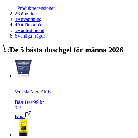
1
Produktrecensioner
2
Köpguide
3
Användning
4
Att tänka på
5
Vår testmetod
6
Vanliga frågor
De
5
bästa
duschgel för män
na 2026
1
Weleda Men Aktiv
Bäst i test
99
kr
9.2
Köp