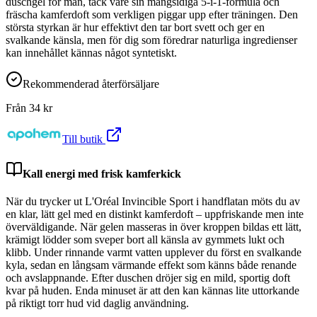
duschgel för män, tack vare sin mångsidiga 5-i-1-formula och
fräscha kamferdoft som verkligen piggar upp efter träningen. Den
största styrkan är hur effektivt den tar bort svett och ger en
svalkande känsla, men för dig som föredrar naturliga ingredienser
kan innehållet kännas något syntetiskt.
Rekommenderad återförsäljare
Från
34
kr
Till butik
Kall energi med frisk kamferkick
När du trycker ut L'Oréal Invincible Sport i handflatan möts du av
en klar, lätt gel med en distinkt kamferdoft – uppfriskande men inte
överväldigande. När gelen masseras in över kroppen bildas ett lätt,
krämigt lödder som sveper bort all känsla av gymmets lukt och
klibb. Under rinnande varmt vatten upplever du först en svalkande
kyla, sedan en långsam värmande effekt som känns både renande
och avslappnande. Efter duschen dröjer sig en mild, sportig doft
kvar på huden. Enda minuset är att den kan kännas lite uttorkande
på riktigt torr hud vid daglig användning.