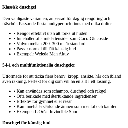
Klassisk duschgel
Den vanligaste varianten, anpassad för daglig rengöring och
fräschör. Passar de flesta hudtyper och finns med olika dofter.
•
Rengör effektivt utan att torka ut huden
•
Innehåller ofta milda tensider som Coco-Glucoside
•
Volym mellan 200–300 ml är standard
•
Passar normal till lätt känslig hud
•
Exempel: Weleda Men Aktiv
5-i-1 och multifunktionella duschgeler
Utformade för att täcka flera behov: kropp, ansikte, hår och ibland
även rakning. Perfekt för dig som vill ha en allt-i-ett-lösning.
•
Kan användas som schampo, duschgel och rakgel
•
Ofta berikade med återfuktande ingredienser
•
Effektiv för gymmet eller resan
•
Kan innehålla stärkande ämnen som mentol och kamfer
•
Exempel: L'Oréal Invincible Sport
Duschgel för känslig hud