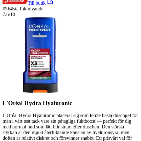
Till butik
#
5
Bästa fuktgivande
7.6
/10
L'Oréal Hydra Hyaluronic
L'Oréal Hydra Hyaluronic placerar sig som femte bästa duschgel för
män i vårt test tack vare sin påtagliga fuktboost — perfekt för dig
med normal hud som lätt blir stram efter duschen. Den största
styrkan är den mjukt återfuktande känslan av hyaluronsyra, men
doften är relativt diskret och försvinner snabbt. Ett prisvärt val för