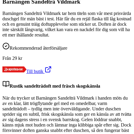
Barnängen Sandelträ Vildmark
Barnängen Sandelträ Vildmark tar hem titeln som vår mest prisvärda
duschgel för män bäst i test. Här får du en rejäl flaska till låg kostnad
och en genuint träig doftupplevelse som sticker ut. Doften är dock
inte särskilt långvarig, vilket kan vara en nackdel för dig som vill ha
ett mer ihållande resultat.
Rekommenderad återförsäljare
Från
29
kr
Till butik
Rustik sandelträdoft med fräsch skogskänsla
När du trycker ut Barnängen Sandelträ Vildmark i handen möts du
av en klar, lätt trögflytande gel med en omedelbar, varm
sandelträdoft – tydlig men inte överväldigande. Under duschen
sprider sig en subtil, frisk skogskänsla som ger en känsla av att tvätta
av sig dagens stress i en svensk barrskog. Gelen löddrar snabbt,
känns mjuk mot huden och lämnar inga klibbiga spår efter sig. Dock
försvinner doften ganska snabbt efter duschen, så den fungerar bäst