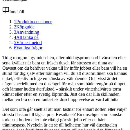
Innehåll
1
Produktrecensioner
2
Köpguide
3
Användning
4
Att tänka på
5
Vår testmetod
6
Vanliga frågor
Tidig morgon i gymduschen, eftermiddagspromenad i vårsolen eller
sena kvällar när bara en fräsch dusch får stressen att rinna av.
Oavsett om du behöver vakna till liv inför jobbet eller bara vill ha en
stund för dig själv efter träningen vill du att duschrutinen ska kännas
enkel, effektiv och ge en känsla av välmående. Och visst är det
något speciellt med en duschgel för män som både rengör på djupet
och lämnar huden återfuktad – särskilt under vinterhalvårets torra
klimat eller efter en svettig löprunda. Just den där lilla skillnaden
mellan en bra och en fantastisk duschupplevelse är värd att hitta.
Det som ofta går snett är att man fastnar för enbart doften eller väljer
största flaskan till lägsta pris. Resultatet? En duschgel som kanske
torkar ut huden eller inte riktigt gör sitt jobb efter ett hårt
träningspass. Nyckeln är att se till helheten: hur väl duschgelen