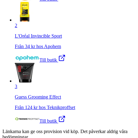
2
L'Oréal Invincible Sport
Från
34
kr hos
Apohem
Till butik
3
Guess Grooming Effect
Från
124
kr hos
Teknikproffset
Till butik
Länkarna kan ge oss provision vid köp. Det påverkar aldrig våra
bedömningar.