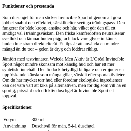
Funktioner och prestanda
Som duschgel för män sticker Invincible Sport ut genom att göra
jobbet snabbt och effektivt, särskilt efter svettiga träningspass. Den
fungerar för både kropp, ansikte och hår, vilket gör den till ett
smidigt val i träningsväskan. Den friska kamferdoften neutraliserar
svettlukt och lämnar huden pigg, och tack vare glycerin känns
huden inte stram direkt efteråt. Ett tips är att använda en mindre
mängd än du tror – gelen är dryg och löddrar rikligt.
Jämfört med testvinnaren Weleda Men Aktiv är L'Oréal Invincible
Sport något mindre skonsam mot känslig hud och har ett mer
syntetiskt innehåll. Den är dock betydligt billigare och erbjuder en
uppfriskande känsla som många gillar, särskilt efter sportaktiviteter.
Om du har mycket torr hud eller föredrar ekologiska ingredienser
kan det vara värt att kika på alternativen, men för dig som vill ha en
sportig, prisvärd och effektiv duschgel är Invincible Sport ett
toppval.
Specifikationer
Volym
300 ml
Användning
Duschtvål för män, 5-i-1 duschgel