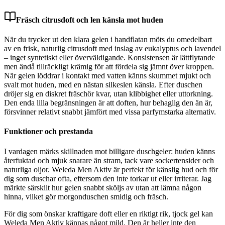
Fräsch citrusdoft och len känsla mot huden
När du trycker ut den klara gelen i handflatan möts du omedelbart
av en frisk, naturlig citrusdoft med inslag av eukalyptus och lavendel
– inget syntetiskt eller överväldigande. Konsistensen är lättflytande
men ändå tillräckligt krämig för att fördela sig jämnt över kroppen.
När gelen löddrar i kontakt med vatten känns skummet mjukt och
svalt mot huden, med en nästan silkeslen känsla. Efter duschen
dröjer sig en diskret fräschör kvar, utan klibbighet eller uttorkning.
Den enda lilla begränsningen är att doften, hur behaglig den än är,
försvinner relativt snabbt jämfört med vissa parfymstarka alternativ.
Funktioner och prestanda
I vardagen märks skillnaden mot billigare duschgeler: huden känns
återfuktad och mjuk snarare än stram, tack vare sockertensider och
naturliga oljor. Weleda Men Aktiv är perfekt för känslig hud och för
dig som duschar ofta, eftersom den inte torkar ut eller irriterar. Jag
märkte särskilt hur gelen snabbt sköljs av utan att lämna någon
hinna, vilket gör morgonduschen smidig och fräsch.
För dig som önskar kraftigare doft eller en riktigt rik, tjock gel kan
Weleda Men Aktiv kännas något mild. Den är heller inte den