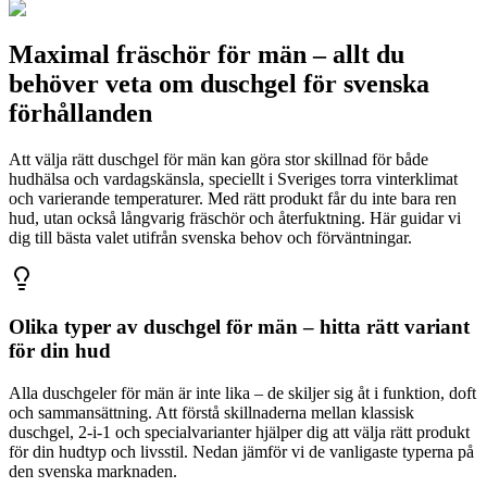
Maximal fräschör för män – allt du
behöver veta om duschgel för svenska
förhållanden
Att välja rätt duschgel för män kan göra stor skillnad för både
hudhälsa och vardagskänsla, speciellt i Sveriges torra vinterklimat
och varierande temperaturer. Med rätt produkt får du inte bara ren
hud, utan också långvarig fräschör och återfuktning. Här guidar vi
dig till bästa valet utifrån svenska behov och förväntningar.
Olika typer av duschgel för män – hitta rätt variant
för din hud
Alla duschgeler för män är inte lika – de skiljer sig åt i funktion, doft
och sammansättning. Att förstå skillnaderna mellan klassisk
duschgel, 2-i-1 och specialvarianter hjälper dig att välja rätt produkt
för din hudtyp och livsstil. Nedan jämför vi de vanligaste typerna på
den svenska marknaden.