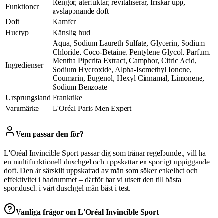
Rengör, återfuktar, revitaliserar, friskar upp,
Funktioner
avslappnande doft
Doft
Kamfer
Hudtyp
Känslig hud
Aqua, Sodium Laureth Sulfate, Glycerin, Sodium
Chloride, Coco-Betaine, Pentylene Glycol, Parfum,
Mentha Piperita Extract, Camphor, Citric Acid,
Ingredienser
Sodium Hydroxide, Alpha-Isomethyl Ionone,
Coumarin, Eugenol, Hexyl Cinnamal, Limonene,
Sodium Benzoate
Ursprungsland
Frankrike
Varumärke
L'Oréal Paris Men Expert
Vem passar den för?
L'Oréal Invincible Sport passar dig som tränar regelbundet, vill ha
en multifunktionell duschgel och uppskattar en sportigt uppiggande
doft. Den är särskilt uppskattad av män som söker enkelhet och
effektivitet i badrummet – därför har vi utsett den till bästa
sportdusch i vårt duschgel män bäst i test.
Vanliga frågor om
L'Oréal Invincible Sport