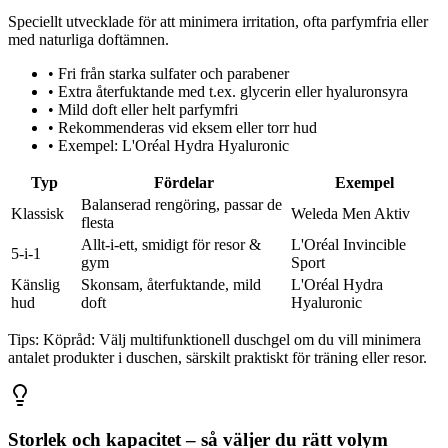
Speciellt utvecklade för att minimera irritation, ofta parfymfria eller
med naturliga doftämnen.
•
Fri från starka sulfater och parabener
•
Extra återfuktande med t.ex. glycerin eller hyaluronsyra
•
Mild doft eller helt parfymfri
•
Rekommenderas vid eksem eller torr hud
•
Exempel: L'Oréal Hydra Hyaluronic
Typ
Fördelar
Exempel
Balanserad rengöring, passar de
Klassisk
Weleda Men Aktiv
flesta
Allt-i-ett, smidigt för resor &
L'Oréal Invincible
5-i-1
gym
Sport
Känslig
Skonsam, återfuktande, mild
L'Oréal Hydra
hud
doft
Hyaluronic
Tips:
Köpråd: Välj multifunktionell duschgel om du vill minimera
antalet produkter i duschen, särskilt praktiskt för träning eller resor.
Storlek och kapacitet – så väljer du rätt volym