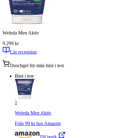
Weleda Men Aktiv
9.2
99
kr
Läs recension
Duschgel för män
bäst i test
Bäst i test
1
Weleda Men Aktiv
Från
99
kr hos
Amazon
Till butik