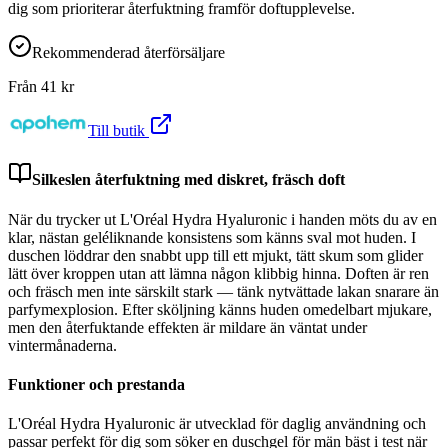
dig som prioriterar återfuktning framför doftupplevelse.
Rekommenderad återförsäljare
Från
41
kr
Till butik
Silkeslen återfuktning med diskret, fräsch doft
När du trycker ut L'Oréal Hydra Hyaluronic i handen möts du av en
klar, nästan geléliknande konsistens som känns sval mot huden. I
duschen löddrar den snabbt upp till ett mjukt, tätt skum som glider
lätt över kroppen utan att lämna någon klibbig hinna. Doften är ren
och fräsch men inte särskilt stark — tänk nytvättade lakan snarare än
parfymexplosion. Efter sköljning känns huden omedelbart mjukare,
men den återfuktande effekten är mildare än väntat under
vintermånaderna.
Funktioner och prestanda
L'Oréal Hydra Hyaluronic är utvecklad för daglig användning och
passar perfekt för dig som söker en duschgel för män bäst i test när