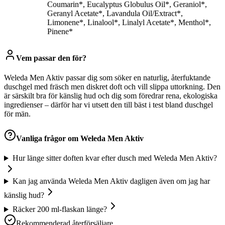
Coumarin*, Eucalyptus Globulus Oil*, Geraniol*,
Geranyl Acetate*, Lavandula Oil/Extract*,
Limonene*, Linalool*, Linalyl Acetate*, Menthol*,
Pinene*
Vem passar den för?
Weleda Men Aktiv passar dig som söker en naturlig, återfuktande
duschgel med fräsch men diskret doft och vill slippa uttorkning. Den
är särskilt bra för känslig hud och dig som föredrar rena, ekologiska
ingredienser – därför har vi utsett den till bäst i test bland duschgel
för män.
Vanliga frågor om
Weleda Men Aktiv
Hur länge sitter doften kvar efter dusch med Weleda Men Aktiv?
Kan jag använda Weleda Men Aktiv dagligen även om jag har
känslig hud?
Räcker 200 ml-flaskan länge?
Rekommenderad återförsäljare