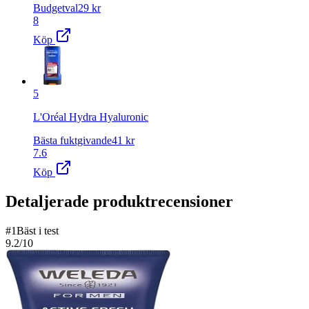
Budgetval
29
kr
8
Köp
5
L'Oréal Hydra Hyaluronic
Bästa fuktgivande
41
kr
7.6
Köp
Detaljerade produktrecensioner
#
1
Bäst i test
9.2
/10