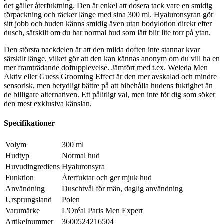
det gäller återfuktning. Den är enkel att dosera tack vare en smidig
förpackning och räcker länge med sina 300 ml. Hyaluronsyran gör
sitt jobb och huden känns smidig även utan bodylotion direkt efter
dusch, särskilt om du har normal hud som lätt blir lite torr på ytan.
Den största nackdelen är att den milda doften inte stannar kvar
särskilt länge, vilket gör att den kan kännas anonym om du vill ha en
mer framträdande doftupplevelse. Jämfört med t.ex. Weleda Men
Aktiv eller Guess Grooming Effect är den mer avskalad och mindre
sensorisk, men betydligt bättre på att bibehålla hudens fuktighet än
de billigare alternativen. Ett pålitligt val, men inte för dig som söker
den mest exklusiva känslan.
Specifikationer
Volym
300 ml
Hudtyp
Normal hud
Huvudingrediens
Hyaluronsyra
Funktion
Återfuktar och ger mjuk hud
Användning
Duschtvål för män, daglig användning
Ursprungsland
Polen
Varumärke
L'Oréal Paris Men Expert
Artikelnummer
3600524216504