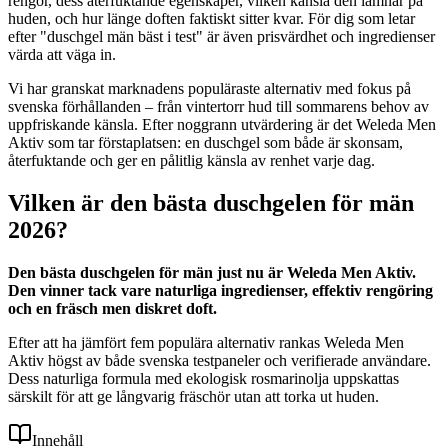
rengör, dess återfuktande egenskaper, vilken känsla den lämnar på
huden, och hur länge doften faktiskt sitter kvar. För dig som letar
efter "duschgel män bäst i test" är även prisvärdhet och ingredienser
värda att väga in.
Vi har granskat marknadens populäraste alternativ med fokus på
svenska förhållanden – från vintertorr hud till sommarens behov av
uppfriskande känsla. Efter noggrann utvärdering är det Weleda Men
Aktiv som tar förstaplatsen: en duschgel som både är skonsam,
återfuktande och ger en pålitlig känsla av renhet varje dag.
Vilken är den bästa duschgelen för män
2026?
Den bästa duschgelen för män just nu är Weleda Men Aktiv.
Den vinner tack vare naturliga ingredienser, effektiv rengöring
och en fräsch men diskret doft.
Efter att ha jämfört fem populära alternativ rankas Weleda Men
Aktiv högst av både svenska testpaneler och verifierade användare.
Dess naturliga formula med ekologisk rosmarinolja uppskattas
särskilt för att ge långvarig fräschör utan att torka ut huden.
Innehåll