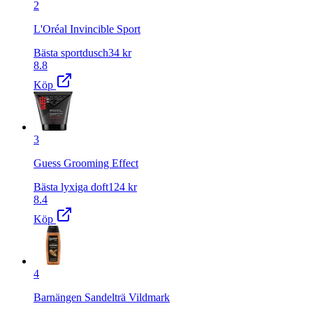
2
L'Oréal Invincible Sport
Bästa sportdusch
34
kr
8.8
Köp
3
Guess Grooming Effect
Bästa lyxiga doft
124
kr
8.4
Köp
4
Barnängen Sandelträ Vildmark