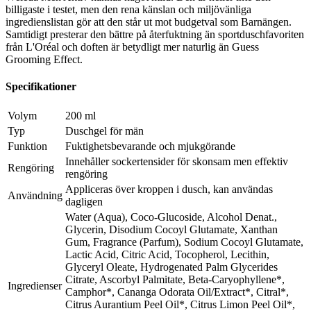
billigaste i testet, men den rena känslan och miljövänliga
ingredienslistan gör att den står ut mot budgetval som Barnängen.
Samtidigt presterar den bättre på återfuktning än sportduschfavoriten
från L'Oréal och doften är betydligt mer naturlig än Guess
Grooming Effect.
Specifikationer
Volym
200 ml
Typ
Duschgel för män
Funktion
Fuktighetsbevarande och mjukgörande
Innehåller sockertensider för skonsam men effektiv
Rengöring
rengöring
Appliceras över kroppen i dusch, kan användas
Användning
dagligen
Water (Aqua), Coco-Glucoside, Alcohol Denat.,
Glycerin, Disodium Cocoyl Glutamate, Xanthan
Gum, Fragrance (Parfum), Sodium Cocoyl Glutamate,
Lactic Acid, Citric Acid, Tocopherol, Lecithin,
Glyceryl Oleate, Hydrogenated Palm Glycerides
Citrate, Ascorbyl Palmitate, Beta-Caryophyllene*,
Ingredienser
Camphor*, Cananga Odorata Oil/Extract*, Citral*,
Citrus Aurantium Peel Oil*, Citrus Limon Peel Oil*,