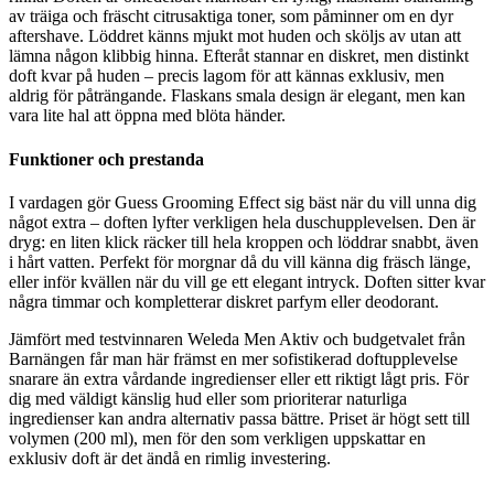
av träiga och fräscht citrusaktiga toner, som påminner om en dyr
aftershave. Löddret känns mjukt mot huden och sköljs av utan att
lämna någon klibbig hinna. Efteråt stannar en diskret, men distinkt
doft kvar på huden – precis lagom för att kännas exklusiv, men
aldrig för påträngande. Flaskans smala design är elegant, men kan
vara lite hal att öppna med blöta händer.
Funktioner och prestanda
I vardagen gör Guess Grooming Effect sig bäst när du vill unna dig
något extra – doften lyfter verkligen hela duschupplevelsen. Den är
dryg: en liten klick räcker till hela kroppen och löddrar snabbt, även
i hårt vatten. Perfekt för morgnar då du vill känna dig fräsch länge,
eller inför kvällen när du vill ge ett elegant intryck. Doften sitter kvar
några timmar och kompletterar diskret parfym eller deodorant.
Jämfört med testvinnaren Weleda Men Aktiv och budgetvalet från
Barnängen får man här främst en mer sofistikerad doftupplevelse
snarare än extra vårdande ingredienser eller ett riktigt lågt pris. För
dig med väldigt känslig hud eller som prioriterar naturliga
ingredienser kan andra alternativ passa bättre. Priset är högt sett till
volymen (200 ml), men för den som verkligen uppskattar en
exklusiv doft är det ändå en rimlig investering.