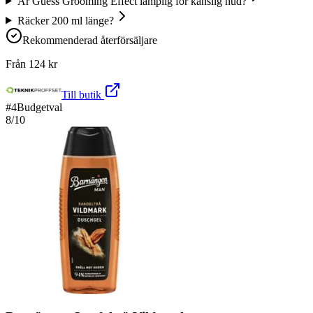
Är Guess Grooming Effect lämplig för känslig hud?
Räcker 200 ml länge?
Rekommenderad återförsäljare
Från
124
kr
Till butik
#
4
Budgetval
8
/10