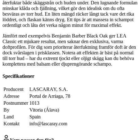
återfuktar både skäggstrån och huden under. Den lugnande formulan
minskar klåda och fjällning, vilket gör den idealisk om du ofta
besväras av torr hud. En liten mängd räcker långt tack vare det rika
löddret, och flaskan känns dryg. Ett tips är att massera in schampot
ordentligt och låta det verka någon minut för maximal effekt.
Jämfört med exempelvis Benjamin Barber Black Oak ger LEA
Classic ett mjukare resultat, men saknar den exklusiva, varma
doftprofilen. För dig som prioriterar återfuktning framför doft är den
dock svårslagen i prisklassen. Notera att effekten är bäst på normal
till torr hud – har du extremt tjockt eller oljigt skägg kan du behöva
komplettera med balsam eller djuprengörande schampo.
Specifikationer
Producent
LASCARAY, S.A.
Adresse
Portal de Arriaga, 78
Postnummer
1013
By
Vitoria (Álava)
Land
Spain
Kontakt
info@lascaray.com