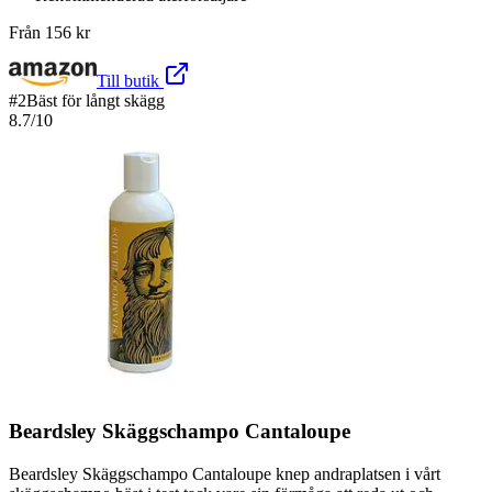
Från
156
kr
Till butik
#
2
Bäst för långt skägg
8.7
/10
Beardsley Skäggschampo Cantaloupe
Beardsley Skäggschampo Cantaloupe knep andraplatsen i vårt