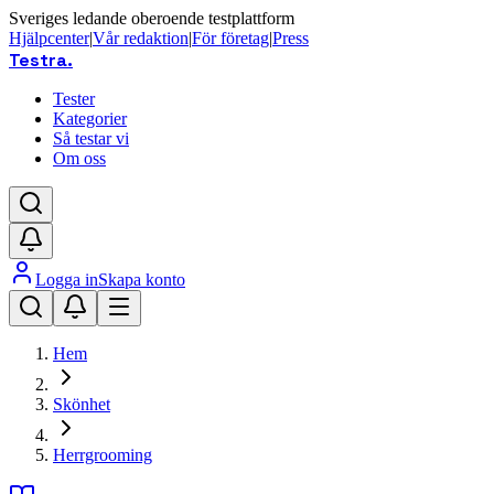
Sveriges ledande oberoende testplattform
Hjälpcenter
|
Vår redaktion
|
För företag
|
Press
Testra
.
Tester
Kategorier
Så testar vi
Om oss
Logga in
Skapa konto
Hem
Skönhet
Herrgrooming