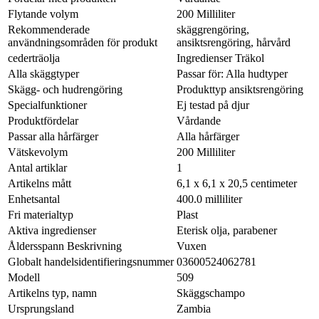
Flytande volym
200 Milliliter
Rekommenderade
skäggrengöring,
användningsområden för produkt
ansiktsrengöring, hårvård
cederträolja
Ingredienser Träkol
Alla skäggtyper
Passar för: Alla hudtyper
Skägg- och hudrengöring
Produkttyp ansiktsrengöring
Specialfunktioner
Ej testad på djur
Produktfördelar
Vårdande
Passar alla hårfärger
Alla hårfärger
Vätskevolym
200 Milliliter
Antal artiklar
1
Artikelns mått
6,1 x 6,1 x 20,5 centimeter
Enhetsantal
400.0 milliliter
Fri materialtyp
Plast
Aktiva ingredienser
Eterisk olja, parabener
Åldersspann Beskrivning
Vuxen
Globalt handelsidentifieringsnummer
03600524062781
Modell
509
Artikelns typ, namn
Skäggschampo
Ursprungsland
Zambia