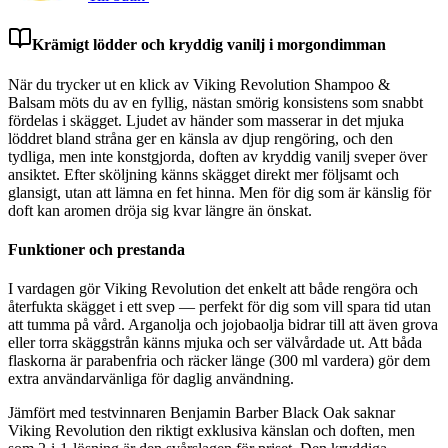
Krämigt lödder och kryddig vanilj i morgondimman
När du trycker ut en klick av Viking Revolution Shampoo &
Balsam möts du av en fyllig, nästan smörig konsistens som snabbt
fördelas i skägget. Ljudet av händer som masserar in det mjuka
löddret bland stråna ger en känsla av djup rengöring, och den
tydliga, men inte konstgjorda, doften av kryddig vanilj sveper över
ansiktet. Efter sköljning känns skägget direkt mer följsamt och
glansigt, utan att lämna en fet hinna. Men för dig som är känslig för
doft kan aromen dröja sig kvar längre än önskat.
Funktioner och prestanda
I vardagen gör Viking Revolution det enkelt att både rengöra och
återfukta skägget i ett svep — perfekt för dig som vill spara tid utan
att tumma på vård. Arganolja och jojobaolja bidrar till att även grova
eller torra skäggstrån känns mjuka och ser välvårdade ut. Att båda
flaskorna är parabenfria och räcker länge (300 ml vardera) gör dem
extra användarvänliga för daglig användning.
Jämfört med testvinnaren Benjamin Barber Black Oak saknar
Viking Revolution den riktigt exklusiva känslan och doften, men