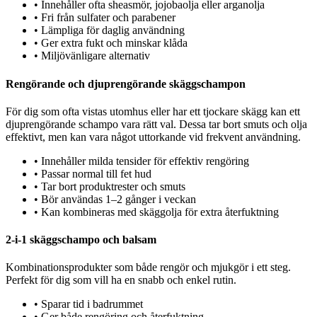
•
Innehåller ofta sheasmör, jojobaolja eller arganolja
•
Fri från sulfater och parabener
•
Lämpliga för daglig användning
•
Ger extra fukt och minskar klåda
•
Miljövänligare alternativ
Rengörande och djuprengörande skäggschampon
För dig som ofta vistas utomhus eller har ett tjockare skägg kan ett
djuprengörande schampo vara rätt val. Dessa tar bort smuts och olja
effektivt, men kan vara något uttorkande vid frekvent användning.
•
Innehåller milda tensider för effektiv rengöring
•
Passar normal till fet hud
•
Tar bort produktrester och smuts
•
Bör användas 1–2 gånger i veckan
•
Kan kombineras med skäggolja för extra återfuktning
2-i-1 skäggschampo och balsam
Kombinationsprodukter som både rengör och mjukgör i ett steg.
Perfekt för dig som vill ha en snabb och enkel rutin.
•
Sparar tid i badrummet
•
Ger både rengöring och återfuktning