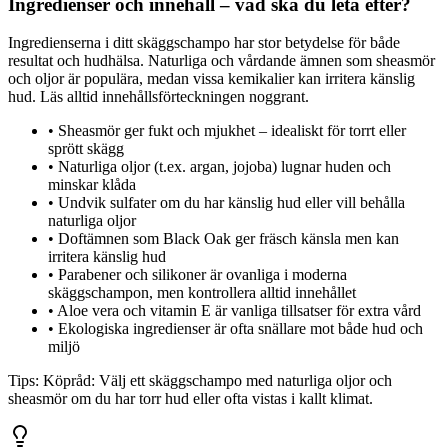
Ingredienser och innehåll – vad ska du leta efter?
Ingredienserna i ditt skäggschampo har stor betydelse för både
resultat och hudhälsa. Naturliga och vårdande ämnen som sheasmör
och oljor är populära, medan vissa kemikalier kan irritera känslig
hud. Läs alltid innehållsförteckningen noggrant.
•
Sheasmör ger fukt och mjukhet – idealiskt för torrt eller
sprött skägg
•
Naturliga oljor (t.ex. argan, jojoba) lugnar huden och
minskar klåda
•
Undvik sulfater om du har känslig hud eller vill behålla
naturliga oljor
•
Doftämnen som Black Oak ger fräsch känsla men kan
irritera känslig hud
•
Parabener och silikoner är ovanliga i moderna
skäggschampon, men kontrollera alltid innehållet
•
Aloe vera och vitamin E är vanliga tillsatser för extra vård
•
Ekologiska ingredienser är ofta snällare mot både hud och
miljö
Tips:
Köpråd: Välj ett skäggschampo med naturliga oljor och
sheasmör om du har torr hud eller ofta vistas i kallt klimat.