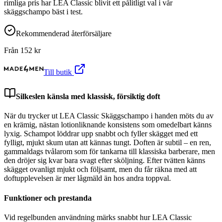
rimliga pris har LEA Classic blivit ett pålitligt val i vår
skäggschampo bäst i test.
Rekommenderad återförsäljare
Från
152
kr
Till butik
Silkeslen känsla med klassisk, försiktig doft
När du trycker ut LEA Classic Skäggschampo i handen möts du av
en krämig, nästan lotionliknande konsistens som omedelbart känns
lyxig. Schampot löddrar upp snabbt och fyller skägget med ett
fylligt, mjukt skum utan att kännas tungt. Doften är subtil – en ren,
gammaldags tvålarom som för tankarna till klassiska barberare, men
den dröjer sig kvar bara svagt efter sköljning. Efter tvätten känns
skägget ovanligt mjukt och följsamt, men du får räkna med att
doftupplevelsen är mer lågmäld än hos andra toppval.
Funktioner och prestanda
Vid regelbunden användning märks snabbt hur LEA Classic