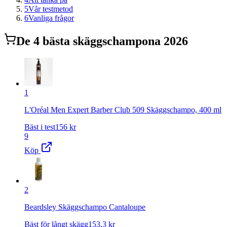
5
Vår testmetod
6
Vanliga frågor
De
4
bästa
skäggschampo
na 2026
1
L'Oréal Men Expert Barber Club 509 Skäggschampo, 400 ml
Bäst i test
156
kr
9
Köp
2
Beardsley Skäggschampo Cantaloupe
Bäst för långt skägg
153,3
kr