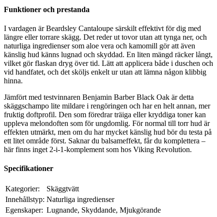
Funktioner och prestanda
I vardagen är Beardsley Cantaloupe särskilt effektivt för dig med
längre eller torrare skägg. Det reder ut tovor utan att tynga ner, och
naturliga ingredienser som aloe vera och kamomill gör att även
känslig hud känns lugnad och skyddad. En liten mängd räcker långt,
vilket gör flaskan dryg över tid. Lätt att applicera både i duschen och
vid handfatet, och det sköljs enkelt ur utan att lämna någon klibbig
hinna.
Jämfört med testvinnaren Benjamin Barber Black Oak är detta
skäggschampo lite mildare i rengöringen och har en helt annan, mer
fruktig doftprofil. Den som föredrar träiga eller kryddiga toner kan
uppleva melondoften som för ungdomlig. För normal till torr hud är
effekten utmärkt, men om du har mycket känslig hud bör du testa på
ett litet område först. Saknar du balsameffekt, får du komplettera –
här finns inget 2-i-1-komplement som hos Viking Revolution.
Specifikationer
Kategorier:
Skäggtvätt
Innehållstyp:
Naturliga ingredienser
Egenskaper:
Lugnande, Skyddande, Mjukgörande