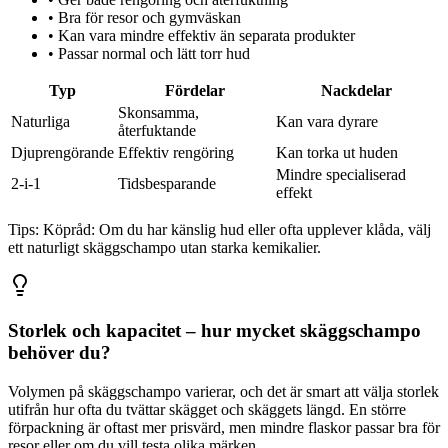
•
Bra för resor och gymväskan
•
Kan vara mindre effektiv än separata produkter
•
Passar normal och lätt torr hud
Typ
Fördelar
Nackdelar
Skonsamma,
Naturliga
Kan vara dyrare
återfuktande
Djuprengörande
Effektiv rengöring
Kan torka ut huden
Mindre specialiserad
2-i-1
Tidsbesparande
effekt
Tips:
Köpråd: Om du har känslig hud eller ofta upplever klåda, välj
ett naturligt skäggschampo utan starka kemikalier.
Storlek och kapacitet – hur mycket skäggschampo
behöver du?
Volymen på skäggschampo varierar, och det är smart att välja storlek
utifrån hur ofta du tvättar skägget och skäggets längd. En större
förpackning är oftast mer prisvärd, men mindre flaskor passar bra för
resor eller om du vill testa olika märken.