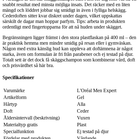
snabbt resultat med minsta möjliga insats. Det räcker med en liten
mängd och löddret jobbar sig smidigt in även i fylliga helskägg.
Cederdoften sitter kvar diskret under dagen, vilket uppskattas
särskilt de dagar man hoppar parfym. Tips: arbeta in produkten
ordentligt med fingertopparna för att nå huden under skägget.
Begränsningen ligger främst i den stora plastflaskan på 400 ml – den
är praktisk hemma men mindre smidig på resan eller i gymväskan.
Någon med extra känslig hud kan uppleva att doftämnena är något
starka, även om formulan är fri från parabener och ej testad på djur.
Totalt sett är det dock få skäggschampon som kombinerar vård, doft
och prisvärdhet så här bra.
Specifikationer
Varumärke
L'Oréal Men Expert
Artikelform
Gel
Hårtyp
Alla
Doft
Ceder
Åldersintervall (beskrivning)
Vuxen
Materialtyp gratis
Plast
Specialfunktion
Ej testad på djur
Fördelar med produkten
Vårdande