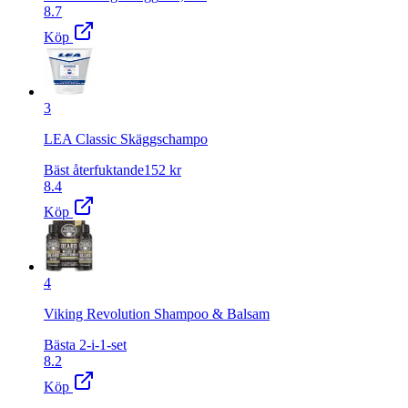
8.7
Köp
3
LEA Classic Skäggschampo
Bäst återfuktande
152
kr
8.4
Köp
4
Viking Revolution Shampoo & Balsam
Bästa 2-i-1-set
8.2
Köp