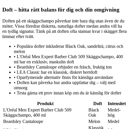
Doft – hitta rätt balans för dig och din omgivning
Doften på ett skäggschampo påverkar inte bara dig utan även de du
möter. Vissa föredrar diskreta, naturliga dofter medan andra vill ha
en tydlig signatur. Tänk på att doften ofta stannar kvar i skägget flera
timmar efter tvätt.
•
Populära dofter inkluderar Black Oak, sandelträ, citrus och
melon
•
L'Oréal Men Expert Barber Club 509 Skäggschampo, 400
ml har en exklusiv, maskulin doft
•
Beardsley Cantaloupe erbjuder en fräsch, fruktig ton
•
LEA Classic har en klassisk, diskret herrdoft
•
Oparfymerade alternativ finns för känsliga användare
•
Doften kan påverka hur andra uppfattar dig – välj med
omsorg
•
Testa gärna ett prov innan köp om du är känslig för dofter
Produkt
Doft
Intensitet
L'Oréal Men Expert Barber Club 509
Black
Medel-
Skäggschampo, 400 ml
Oak
hög
Beardsley Cantaloupe
Melon
Medel
Klassisk