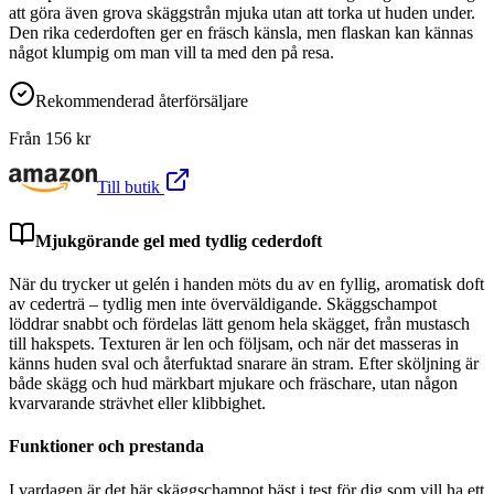
att göra även grova skäggstrån mjuka utan att torka ut huden under.
Den rika cederdoften ger en fräsch känsla, men flaskan kan kännas
något klumpig om man vill ta med den på resa.
Rekommenderad återförsäljare
Från
156
kr
Till butik
Mjukgörande gel med tydlig cederdoft
När du trycker ut gelén i handen möts du av en fyllig, aromatisk doft
av cederträ – tydlig men inte överväldigande. Skäggschampot
löddrar snabbt och fördelas lätt genom hela skägget, från mustasch
till hakspets. Texturen är len och följsam, och när det masseras in
känns huden sval och återfuktad snarare än stram. Efter sköljning är
både skägg och hud märkbart mjukare och fräschare, utan någon
kvarvarande strävhet eller klibbighet.
Funktioner och prestanda
I vardagen är det här skäggschampot bäst i test för dig som vill ha ett