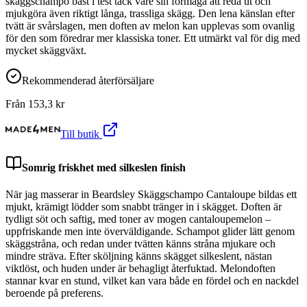
skäggschampo bäst i test tack vare sin förmåga att reda ut och
mjukgöra även riktigt långa, trassliga skägg. Den lena känslan efter
tvätt är svårslagen, men doften av melon kan upplevas som ovanlig
för den som föredrar mer klassiska toner. Ett utmärkt val för dig med
mycket skäggväxt.
Rekommenderad återförsäljare
Från
153,3
kr
Till butik
Somrig friskhet med silkeslen finish
När jag masserar in Beardsley Skäggschampo Cantaloupe bildas ett
mjukt, krämigt lödder som snabbt tränger in i skägget. Doften är
tydligt söt och saftig, med toner av mogen cantaloupemelon –
uppfriskande men inte överväldigande. Schampot glider lätt genom
skäggstråna, och redan under tvätten känns stråna mjukare och
mindre sträva. Efter sköljning känns skägget silkeslent, nästan
viktlöst, och huden under är behagligt återfuktad. Melondoften
stannar kvar en stund, vilket kan vara både en fördel och en nackdel
beroende på preferens.