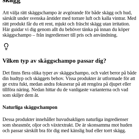
Att välja rätt skäggschampo är avgörande för både skägg och hud,
särskilt under svenska årstider med torrare luft och kalla vintrar. Med
rätt produkt får du ett rent, mjukt och fräscht skägg utan irritation.
Här guidar vi dig genom allt du behöver tänka på innan du köper
skäggschampo – från ingredienser till pris och användning.
Vilken typ av skäggschampo passar dig?
Det finns flera olika typer av skäggschampo, och valet beror på både
din hudtyp och skäggets behov. Vissa produkter är utformade för att
ge extra fukt, medan andra fokuserar på att rengöra på djupet eller
tillföra näring. Nedan hittar du de vanligaste varianterna och vad
som skiljer dem åt.
Naturliga skäggschampon
Dessa produkter innehåller huvudsakligen naturliga ingredienser
som sheasmör, oljor och växtextrakt. De är skonsamma mot huden
och passar särskilt bra för dig med känslig hud eller torrt skägg.