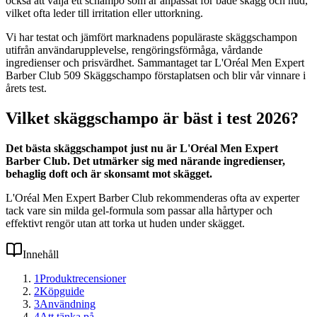
också att välja ett schampo som är anpassat för både skägg och hud,
vilket ofta leder till irritation eller uttorkning.
Vi har testat och jämfört marknadens populäraste skäggschampon
utifrån användarupplevelse, rengöringsförmåga, vårdande
ingredienser och prisvärdhet. Sammantaget tar L'Oréal Men Expert
Barber Club 509 Skäggschampo förstaplatsen och blir vår vinnare i
årets test.
Vilket skäggschampo är bäst i test 2026?
Det bästa skäggschampot just nu är L'Oréal Men Expert
Barber Club. Det utmärker sig med närande ingredienser,
behaglig doft och är skonsamt mot skägget.
L'Oréal Men Expert Barber Club rekommenderas ofta av experter
tack vare sin milda gel-formula som passar alla hårtyper och
effektivt rengör utan att torka ut huden under skägget.
Innehåll
1
Produktrecensioner
2
Köpguide
3
Användning
4
Att tänka på