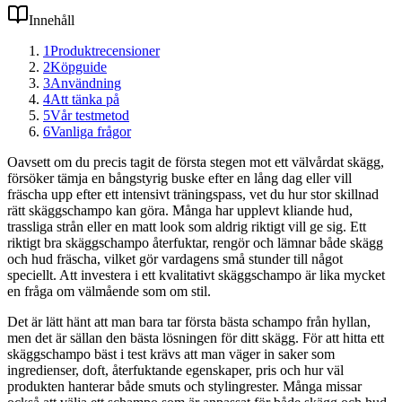
Innehåll
1
Produktrecensioner
2
Köpguide
3
Användning
4
Att tänka på
5
Vår testmetod
6
Vanliga frågor
Oavsett om du precis tagit de första stegen mot ett välvårdat skägg,
försöker tämja en bångstyrig buske efter en lång dag eller vill
fräscha upp efter ett intensivt träningspass, vet du hur stor skillnad
rätt skäggschampo kan göra. Många har upplevt kliande hud,
trassliga strån eller en matt look som aldrig riktigt vill ge sig. Ett
riktigt bra skäggschampo återfuktar, rengör och lämnar både skägg
och hud fräscha, vilket gör vardagens små stunder till något
speciellt. Att investera i ett kvalitativt skäggschampo är lika mycket
en fråga om välmående som om stil.
Det är lätt hänt att man bara tar första bästa schampo från hyllan,
men det är sällan den bästa lösningen för ditt skägg. För att hitta ett
skäggschampo bäst i test krävs att man väger in saker som
ingredienser, doft, återfuktande egenskaper, pris och hur väl
produkten hanterar både smuts och stylingrester. Många missar