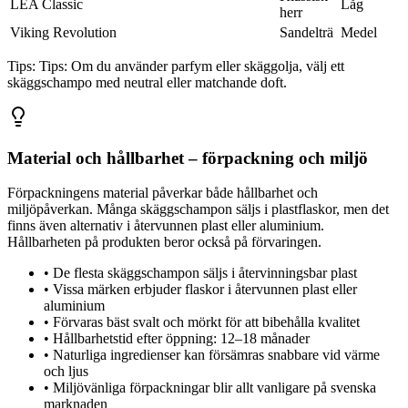
LEA Classic
Låg
herr
Viking Revolution
Sandelträ
Medel
Tips:
Tips: Om du använder parfym eller skäggolja, välj ett
skäggschampo med neutral eller matchande doft.
Material och hållbarhet – förpackning och miljö
Förpackningens material påverkar både hållbarhet och
miljöpåverkan. Många skäggschampon säljs i plastflaskor, men det
finns även alternativ i återvunnen plast eller aluminium.
Hållbarheten på produkten beror också på förvaringen.
•
De flesta skäggschampon säljs i återvinningsbar plast
•
Vissa märken erbjuder flaskor i återvunnen plast eller
aluminium
•
Förvaras bäst svalt och mörkt för att bibehålla kvalitet
•
Hållbarhetstid efter öppning: 12–18 månader
•
Naturliga ingredienser kan försämras snabbare vid värme
och ljus
•
Miljövänliga förpackningar blir allt vanligare på svenska
marknaden