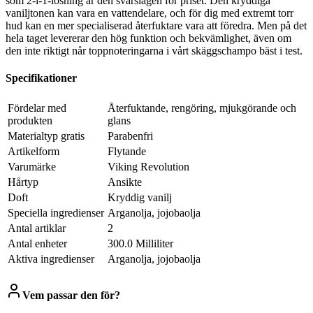
som 2-i-1-lösning är den svårslagen för priset. Den kryddiga
vaniljtonen kan vara en vattendelare, och för dig med extremt torr
hud kan en mer specialiserad återfuktare vara att föredra. Men på det
hela taget levererar den hög funktion och bekvämlighet, även om
den inte riktigt når toppnoteringarna i vårt skäggschampo bäst i test.
Specifikationer
Fördelar med
Återfuktande, rengöring, mjukgörande och
produkten
glans
Materialtyp gratis
Parabenfri
Artikelform
Flytande
Varumärke
Viking Revolution
Hårtyp
Ansikte
Doft
Kryddig vanilj
Speciella ingredienser
Arganolja, jojobaolja
Antal artiklar
2
Antal enheter
300.0 Milliliter
Aktiva ingredienser
Arganolja, jojobaolja
Vem passar den för?