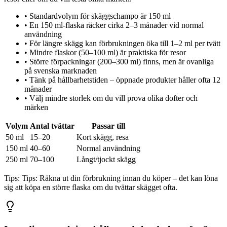
•
Standardvolym för skäggschampo är 150 ml
•
En 150 ml-flaska räcker cirka 2–3 månader vid normal
användning
•
För längre skägg kan förbrukningen öka till 1–2 ml per tvätt
•
Mindre flaskor (50–100 ml) är praktiska för resor
•
Större förpackningar (200–300 ml) finns, men är ovanliga
på svenska marknaden
•
Tänk på hållbarhetstiden – öppnade produkter håller ofta 12
månader
•
Välj mindre storlek om du vill prova olika dofter och
märken
Volym
Antal tvättar
Passar till
50 ml
15–20
Kort skägg, resa
150 ml
40–60
Normal användning
250 ml
70–100
Långt/tjockt skägg
Tips:
Tips: Räkna ut din förbrukning innan du köper – det kan löna
sig att köpa en större flaska om du tvättar skägget ofta.