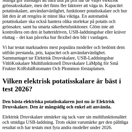
Många gör misstaget att bara titta på pris när de väljer elektrisk
grönsaksskalare, men det finns fler faktorer att väga in. Kapacitet
potatisskalare, användarvänlighet, funktioner potatisskalare och hur
lätt den är att rengöra är minst lika viktiga. En automatisk
potatisskalare ska också hantera olika storlekar på potatis och
grönsaker, samt ha smarta säkerhetsfunktioner. Glöm inte att
kontrollera om den är batteridriven, USB-laddningsbar eller kräver
eluttag – det kan påverka hur flexibel den blir i vardagen.
Vi har testat marknadens mest populära modeller och bedömt dem
utifrån prestanda, pris, kapacitet och användarvänlighet.
Sammantaget tar Elektrisk Druvskalare, USB-Laddningsbar
VitlöKsskalare Multifunktionell Druvskalare LäMplig för Små
Frukter KöRsbäRstomater Och Plommon förstaplatsen.
Vilken elektrisk potatisskalare är bäst i
test 2026?
Den bästa elektriska potatisskalaren just nu är Elektrisk
Druvskalare. Den är mångsidig och enkel att använda.
Elektrisk Druvskalare utmärker sig tack vare sin multifunktionalitet
och smidiga USB-laddning. Trots okänt varumärke ger den pålitliga
resultat och har testats mot fyra andra modeller under 2026.