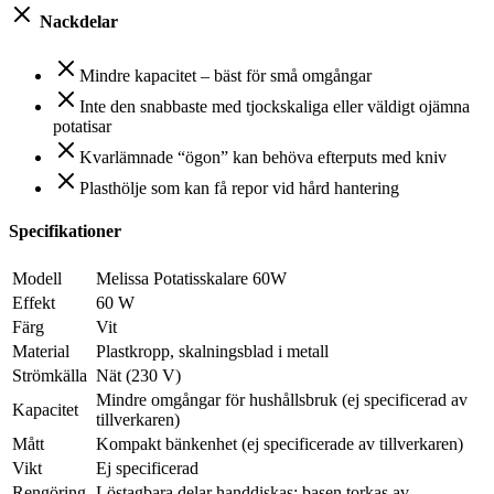
Nackdelar
Mindre kapacitet – bäst för små omgångar
Inte den snabbaste med tjockskaliga eller väldigt ojämna
potatisar
Kvarlämnade “ögon” kan behöva efterputs med kniv
Plasthölje som kan få repor vid hård hantering
Specifikationer
Modell
Melissa Potatisskalare 60W
Effekt
60 W
Färg
Vit
Material
Plastkropp, skalningsblad i metall
Strömkälla
Nät (230 V)
Mindre omgångar för hushållsbruk (ej specificerad av
Kapacitet
tillverkaren)
Mått
Kompakt bänkenhet (ej specificerade av tillverkaren)
Vikt
Ej specificerad
Rengöring
Löstagbara delar handdiskas; basen torkas av