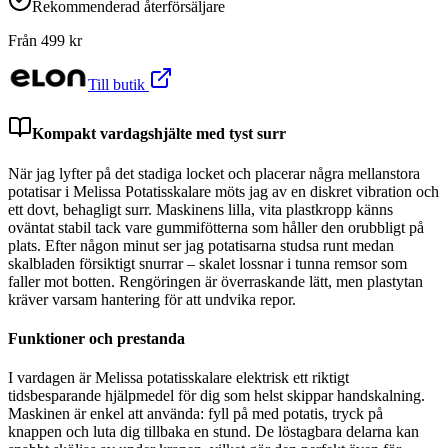
Rekommenderad återförsäljare
Från
499
kr
Till butik
Kompakt vardagshjälte med tyst surr
När jag lyfter på det stadiga locket och placerar några mellanstora
potatisar i Melissa Potatisskalare möts jag av en diskret vibration och
ett dovt, behagligt surr. Maskinens lilla, vita plastkropp känns
oväntat stabil tack vare gummifötterna som håller den orubbligt på
plats. Efter någon minut ser jag potatisarna studsa runt medan
skalbladen försiktigt snurrar – skalet lossnar i tunna remsor som
faller mot botten. Rengöringen är överraskande lätt, men plastytan
kräver varsam hantering för att undvika repor.
Funktioner och prestanda
I vardagen är Melissa potatisskalare elektrisk ett riktigt
tidsbesparande hjälpmedel för dig som helst skippar handskalning.
Maskinen är enkel att använda: fyll på med potatis, tryck på
knappen och luta dig tillbaka en stund. De löstagbara delarna kan