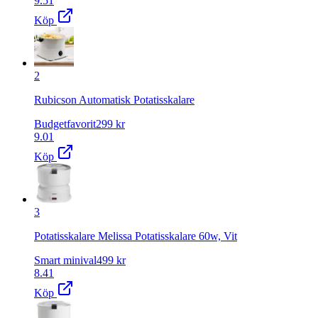
9.51
Köp
2
Rubicson Automatisk Potatisskalare
Budgetfavorit
299
kr
9.01
Köp
3
Potatisskalare Melissa Potatisskalare 60w, Vit
Smart minival
499
kr
8.41
Köp