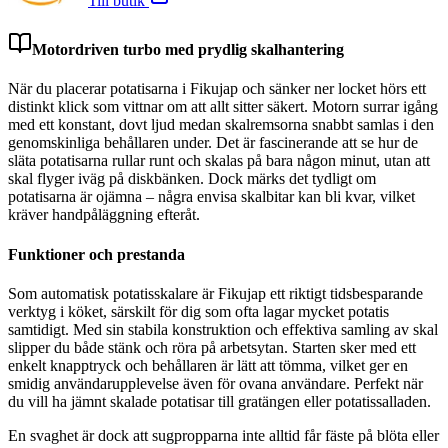
Till butik
Motordriven turbo med prydlig skalhantering
När du placerar potatisarna i Fikujap och sänker ner locket hörs ett
distinkt klick som vittnar om att allt sitter säkert. Motorn surrar igång
med ett konstant, dovt ljud medan skalremsorna snabbt samlas i den
genomskinliga behållaren under. Det är fascinerande att se hur de
släta potatisarna rullar runt och skalas på bara någon minut, utan att
skal flyger iväg på diskbänken. Dock märks det tydligt om
potatisarna är ojämna – några envisa skalbitar kan bli kvar, vilket
kräver handpåläggning efteråt.
Funktioner och prestanda
Som automatisk potatisskalare är Fikujap ett riktigt tidsbesparande
verktyg i köket, särskilt för dig som ofta lagar mycket potatis
samtidigt. Med sin stabila konstruktion och effektiva samling av skal
slipper du både stänk och röra på arbetsytan. Starten sker med ett
enkelt knapptryck och behållaren är lätt att tömma, vilket ger en
smidig användarupplevelse även för ovana användare. Perfekt när
du vill ha jämnt skalade potatisar till gratängen eller potatissalladen.
En svaghet är dock att sugpropparna inte alltid får fäste på blöta eller