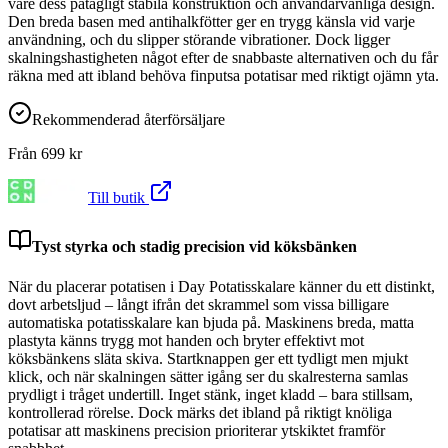
vare dess påtagligt stabila konstruktion och användarvänliga design.
Den breda basen med antihalkfötter ger en trygg känsla vid varje
användning, och du slipper störande vibrationer. Dock ligger
skalningshastigheten något efter de snabbaste alternativen och du får
räkna med att ibland behöva finputsa potatisar med riktigt ojämn yta.
Rekommenderad återförsäljare
Från
699
kr
Till butik
Tyst styrka och stadig precision vid köksbänken
När du placerar potatisen i Day Potatisskalare känner du ett distinkt,
dovt arbetsljud – långt ifrån det skrammel som vissa billigare
automatiska potatisskalare kan bjuda på. Maskinens breda, matta
plastyta känns trygg mot handen och bryter effektivt mot
köksbänkens släta skiva. Startknappen ger ett tydligt men mjukt
klick, och när skalningen sätter igång ser du skalresterna samlas
prydligt i tråget undertill. Inget stänk, inget kladd – bara stillsam,
kontrollerad rörelse. Dock märks det ibland på riktigt knöliga
potatisar att maskinens precision prioriterar ytskiktet framför