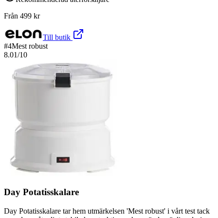
Från
499
kr
Till butik
#
4
Mest robust
8.01
/10
Day Potatisskalare
Day Potatisskalare tar hem utmärkelsen 'Mest robust' i vårt test tack