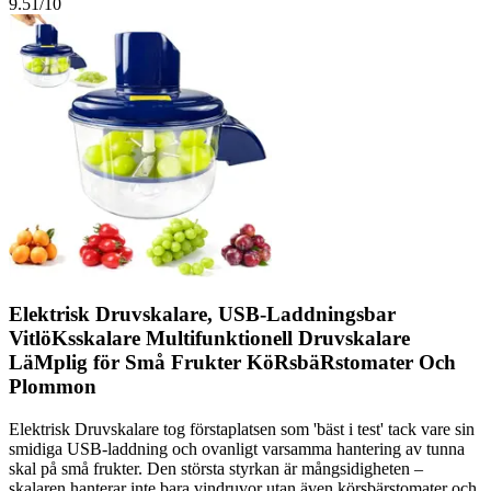
9.51
/10
Elektrisk Druvskalare, USB-Laddningsbar
VitlöKsskalare Multifunktionell Druvskalare
LäMplig för Små Frukter KöRsbäRstomater Och
Plommon
Elektrisk Druvskalare tog förstaplatsen som 'bäst i test' tack vare sin
smidiga USB-laddning och ovanligt varsamma hantering av tunna
skal på små frukter. Den största styrkan är mångsidigheten –
skalaren hanterar inte bara vindruvor utan även körsbärstomater och