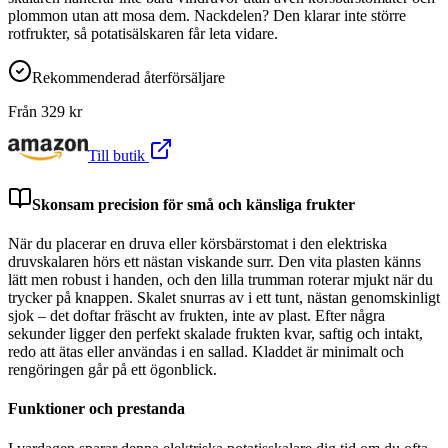
plommon utan att mosa dem. Nackdelen? Den klarar inte större
rotfrukter, så potatisälskaren får leta vidare.
Rekommenderad återförsäljare
Från
329
kr
Till butik
Skonsam precision för små och känsliga frukter
När du placerar en druva eller körsbärstomat i den elektriska
druvskalaren hörs ett nästan viskande surr. Den vita plasten känns
lätt men robust i handen, och den lilla trumman roterar mjukt när du
trycker på knappen. Skalet snurras av i ett tunt, nästan genomskinligt
sjok – det doftar fräscht av frukten, inte av plast. Efter några
sekunder ligger den perfekt skalade frukten kvar, saftig och intakt,
redo att ätas eller användas i en sallad. Kladdet är minimalt och
rengöringen går på ett ögonblick.
Funktioner och prestanda