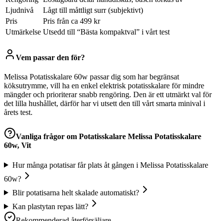
Ljudnivå
Lågt till måttligt surr (subjektivt)
Pris
Pris från ca 499 kr
Utmärkelse
Utsedd till “Bästa kompaktval” i vårt test
Vem passar den för?
Melissa Potatisskalare 60w passar dig som har begränsat
köksutrymme, vill ha en enkel elektrisk potatisskalare för mindre
mängder och prioriterar snabb rengöring. Den är ett utmärkt val för
det lilla hushållet, därför har vi utsett den till vårt smarta minival i
årets test.
Vanliga frågor om
Potatisskalare Melissa Potatisskalare
60w, Vit
Hur många potatisar får plats åt gången i Melissa Potatisskalare
60w?
Blir potatisarna helt skalade automatiskt?
Kan plastytan repas lätt?
Rekommenderad återförsäljare