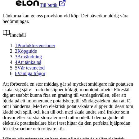
Till butik
Länkarna kan ge oss provision vid köp. Det påverkar aldrig våra
bedömningar.
Innehåll
1
Produktrecensioner
2
Köpguide
3
Användning
4
Att tänka på
5
Vår testmetod
6
Vanliga frågor
Att förbereda en stor middag går så mycket smidigare när potatisen
skalar sig själv – och du slipper tråkigt, monotont arbete. Föreställ
dig att snabbt kunna fixa en gratäng till vardagskvällen, eller att
bjuda på ett imponerande potatisberg till söndagssteken utan att få
ont i händerna. Med en elektrisk potatisskalare slipper du dessutom
kladd och spill, och kan till och med skala andra små frukter som
druvor eller körsbärstomater med rätt modell. I denna guide till
elektrisk potatisskalare bäst i test hittar du den perfekta hjälpredan
för ett smartare och roligare kök.