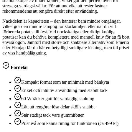
snabbt sköljas av under kranen, vilket gör den perfekt även för
stressiga vardagskvällar. För att undvika att rester fastnar
rekommenderas att rengöra direkt efter användning.
Nackdelen är kapaciteten – den hanterar bara mindre omgångar,
vilket gör den mindre lämplig för storfamiljen eller när du vill
förbereda potatis till fest. Vid tjockskaliga eller riktigt knöliga
potatisar kan du behöva komplettera med manuell kniv för att få bort
envisa ögon. Jämfört med större och snabbare alternativ som Emerio
eller Fikujap får du här en betydligt smidigare lösning, men till priset
av viss handpåläggning.
Fördelar
Kompakt format som tar minimalt med bänkyta
Enkel och intuitiv användning med stabilt lock
60 W räcker gott för vardaglig skalning
Lätt att rengöra: lösa delar sköljs snabbt
Står stadigt tack vare gummifötter
Prisnivå som känns rimlig för funktionen (ca 499 kr)