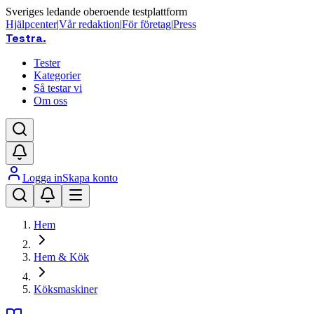
Sveriges ledande oberoende testplattform
Hjälpcenter
|
Vår redaktion
|
För företag
|
Press
Testra
.
Tester
Kategorier
Så testar vi
Om oss
Logga in
Skapa konto
Hem
Hem & Kök
Köksmaskiner