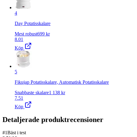
4
Day Potatisskalare
Mest robust
699
kr
8.01
Köp
5
Fikujap Potatisskalare, Automatisk Potatisskalare
Snabbaste skalare
1 138
kr
7.51
Köp
Detaljerade produktrecensioner
#
1
Bäst i test