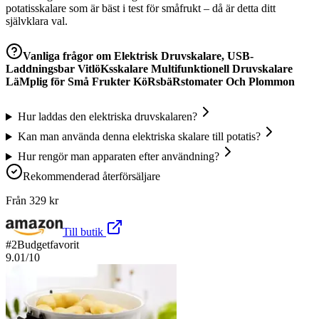
potatisskalare som är bäst i test för småfrukt – då är detta ditt
självklara val.
Vanliga frågor om
Elektrisk Druvskalare, USB-
Laddningsbar VitlöKsskalare Multifunktionell Druvskalare
LäMplig för Små Frukter KöRsbäRstomater Och Plommon
Hur laddas den elektriska druvskalaren?
Kan man använda denna elektriska skalare till potatis?
Hur rengör man apparaten efter användning?
Rekommenderad återförsäljare
Från
329
kr
Till butik
#
2
Budgetfavorit
9.01
/10