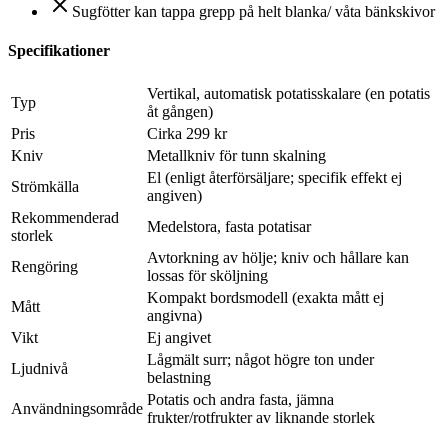
Sugfötter kan tappa grepp på helt blanka/ våta bänkskivor
Specifikationer
Vertikal, automatisk potatisskalare (en potatis
Typ
åt gången)
Pris
Cirka 299 kr
Kniv
Metallkniv för tunn skalning
El (enligt återförsäljare; specifik effekt ej
Strömkälla
angiven)
Rekommenderad
Medelstora, fasta potatisar
storlek
Avtorkning av hölje; kniv och hållare kan
Rengöring
lossas för sköljning
Kompakt bordsmodell (exakta mått ej
Mått
angivna)
Vikt
Ej angivet
Lågmält surr; något högre ton under
Ljudnivå
belastning
Potatis och andra fasta, jämna
Användningsområde
frukter/rotfrukter av liknande storlek