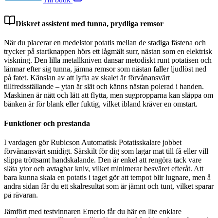
Diskret assistent med tunna, prydliga remsor
När du placerar en medelstor potatis mellan de stadiga fästena och
trycker på startknappen hörs ett lågmält surr, nästan som en elektrisk
viskning. Den lilla metallkniven dansar metodiskt runt potatisen och
lämnar efter sig tunna, jämna remsor som nästan faller ljudlöst ned
på fatet. Känslan av att lyfta av skalet är förvånansvärt
tillfredsställande – ytan är slät och känns nästan polerad i handen.
Maskinen är nätt och lätt att flytta, men sugpropparna kan släppa om
bänken är för blank eller fuktig, vilket ibland kräver en omstart.
Funktioner och prestanda
I vardagen gör Rubicson Automatisk Potatisskalare jobbet
förvånansvärt smidigt. Särskilt för dig som lagar mat till få eller vill
slippa tröttsamt handskalande. Den är enkel att rengöra tack vare
släta ytor och avtagbar kniv, vilket minimerar besväret efteråt. Att
bara kunna skala en potatis i taget gör att tempot blir lugnare, men å
andra sidan får du ett skalresultat som är jämnt och tunt, vilket sparar
på råvaran.
Jämfört med testvinnaren Emerio får du här en lite enklare