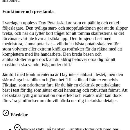
snabbhet.
Funktioner och prestanda
I vardagen upplevs Day Potatisskalare som en pålitlig och enkel
följeslagare. Den tydliga start- och stoppfunktionen gör att du slipper
tveka, och när du lyfter bort tråget för att tömma skalresterna är det
förvånansvärt lite kvar att städa upp. Den fungerar bäst med
medelstora, jämna potatisar – vill du ha bästa potatisskalaren för
stora volymer eller extremt knöliga rotfrukter får du räkna med att
komplettera med lite handarbete. Den breda basen och
antihalkfötterna gör dock att du aldrig behöver oroa dig för att
maskinen ska vandra iväg under drift.
Jämfört med konkurrenterna är Day inte snabbast i testet, men den
slår många i stabilitet och jämnhet. Till skillnad från exempelvis
Fikujap, som prioriterar fart, får du här en elektrisk potatisskalare
bäst i test för dig som sätter enkel hantering och robusthet främst. Att
det saknas tydlig information om effekt och exakta mått kan dock
försvåra jämförelser om du vill nörda ner dig i tekniska detaljer.
Fördelar
Mycket stabil på bänken – antihalkfötter och bred bas