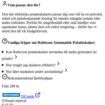
Vem passar den för?
Den här elektriska potatisskalaren passar dig som vill ha en prisvärd,
enkel och platsbesparande lösning för mindre mängder potatis eller
andra rotfrukter. Perfekt för singelhushåll eller små familjer som
uppskattar tunna, jämna skal och enkel rengöring – därför har vi
utsett den till vår budgetfavorit.
Vanliga frågor om
Rubicson Automatisk Potatisskalare
Kan Rubicson potatisskalare användas till andra grönsaker än
potatis?
Hur rengör jag skalaren effektivt?
Hur låter maskinen under användning?
Rekommenderad återförsäljare
Från
299
kr
Till butik
#
3
Smart minival
8.41
/10