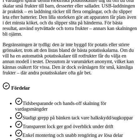
I vardagen sparar denna elektriska potatisskalare dig tid om du ofta
skalar små frukter till barn, desserter eller sallader. USB-laddningen
är praktisk – en laddning räcker till flera omgångar, och du slipper
leta efter batterier. Den lilla storleken gör att apparaten får plats även
i det minsta köket, och du slipper slita på händerna. För bästa
resultat, använd nytvättade och torra frukter – annars kan skalningen
bli ojämn.
Begränsningen är tydlig: den är inte byggd för potatis eller större
grönsaker, trots att den listas bland de bästa potatisskalarna. Om du
vill ha en automatisk potatisskalare till rotfrukter får du välja en
annan modell i testet. Dessutom är varumärket anonymt, vilket kan
kännas osäkert för vissa. Den är dock svårslagen för små, känsliga
frukter – där andra potatisskalare ofta går bet.
Fördelar
Tidsbesparande och hands‑off skalning för
vardagsmängder
Stadigt grepp på bänken tack vare halkskydd/sugkoppar
Transparent lock ger god överblick under drift
Enkel montering och snabb rengöring av lösa delar