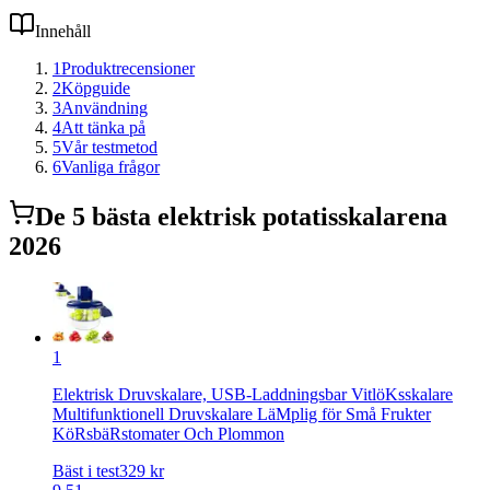
Innehåll
1
Produktrecensioner
2
Köpguide
3
Användning
4
Att tänka på
5
Vår testmetod
6
Vanliga frågor
De
5
bästa
elektrisk potatisskalare
na
2026
1
Elektrisk Druvskalare, USB-Laddningsbar VitlöKsskalare
Multifunktionell Druvskalare LäMplig för Små Frukter
KöRsbäRstomater Och Plommon
Bäst i test
329
kr