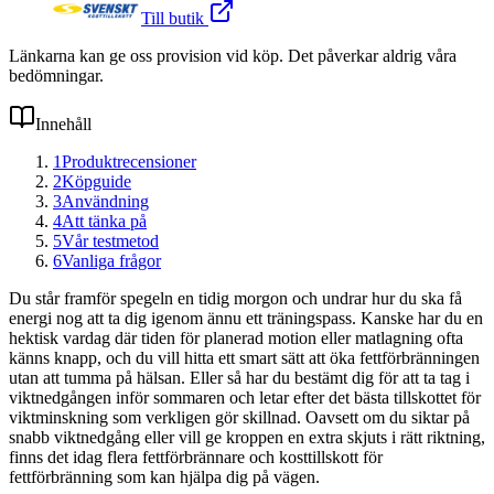
Till butik
Länkarna kan ge oss provision vid köp. Det påverkar aldrig våra
bedömningar.
Innehåll
1
Produktrecensioner
2
Köpguide
3
Användning
4
Att tänka på
5
Vår testmetod
6
Vanliga frågor
Du står framför spegeln en tidig morgon och undrar hur du ska få
energi nog att ta dig igenom ännu ett träningspass. Kanske har du en
hektisk vardag där tiden för planerad motion eller matlagning ofta
känns knapp, och du vill hitta ett smart sätt att öka fettförbränningen
utan att tumma på hälsan. Eller så har du bestämt dig för att ta tag i
viktnedgången inför sommaren och letar efter det bästa tillskottet för
viktminskning som verkligen gör skillnad. Oavsett om du siktar på
snabb viktnedgång eller vill ge kroppen en extra skjuts i rätt riktning,
finns det idag flera fettförbrännare och kosttillskott för
fettförbränning som kan hjälpa dig på vägen.