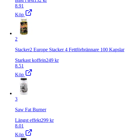
Bäst i test
132
kr
8.91
Köp
2
Stacker2 Europe Stacker 4 Fettförbrännare 100 Kapslar
Starkast koffein
249
kr
8.51
Köp
3
Saw Fat Burner
Längst effekt
299
kr
8.01
Köp