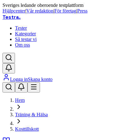
Sveriges ledande oberoende testplattform
Hjälpcenter
|
Vår redaktion
|
För företag
|
Press
Testra
.
Tester
Kategorier
Så testar vi
Om oss
Logga in
Skapa konto
Hem
Träning & Hälsa
Kosttillskott