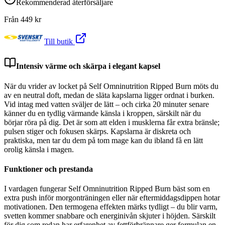
Rekommenderad återförsäljare
Från
449
kr
Till butik
Intensiv värme och skärpa i elegant kapsel
När du vrider av locket på Self Omninutrition Ripped Burn möts du
av en neutral doft, medan de släta kapslarna ligger ordnat i burken.
Vid intag med vatten sväljer de lätt – och cirka 20 minuter senare
känner du en tydlig värmande känsla i kroppen, särskilt när du
börjar röra på dig. Det är som att elden i musklerna får extra bränsle;
pulsen stiger och fokusen skärps. Kapslarna är diskreta och
praktiska, men tar du dem på tom mage kan du ibland få en lätt
orolig känsla i magen.
Funktioner och prestanda
I vardagen fungerar Self Omninutrition Ripped Burn bäst som en
extra push inför morgonträningen eller när eftermiddagsdippen hotar
motivationen. Den termogena effekten märks tydligt – du blir varm,
svetten kommer snabbare och energinivån skjuter i höjden. Särskilt
för dig som redan har erfarenhet av fettförbrännare ger formulan en