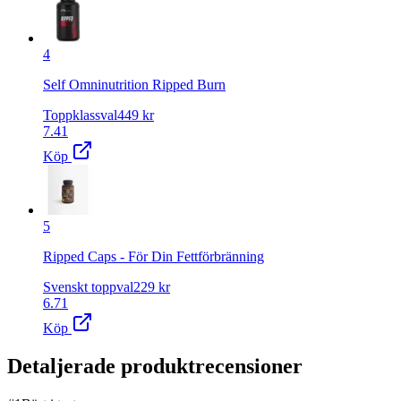
4
Self Omninutrition Ripped Burn
Toppklassval
449
kr
7.41
Köp
5
Ripped Caps ‐ För Din Fettförbränning
Svenskt toppval
229
kr
6.71
Köp
Detaljerade produktrecensioner