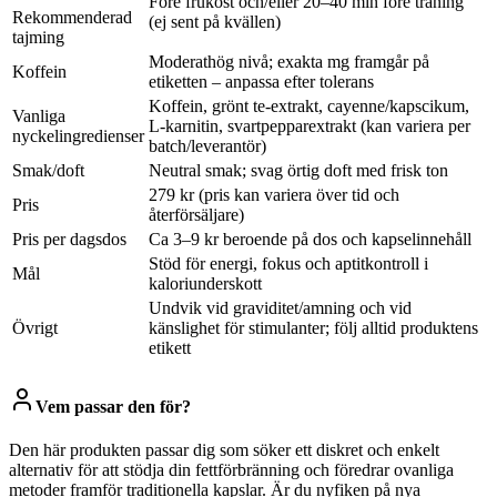
Före frukost och/eller 20–40 min före träning
Rekommenderad
(ej sent på kvällen)
tajming
Moderathög nivå; exakta mg framgår på
Koffein
etiketten – anpassa efter tolerans
Koffein, grönt te-extrakt, cayenne/kapscikum,
Vanliga
L-karnitin, svartpepparextrakt (kan variera per
nyckelingredienser
batch/leverantör)
Smak/doft
Neutral smak; svag örtig doft med frisk ton
279 kr (pris kan variera över tid och
Pris
återförsäljare)
Pris per dagsdos
Ca 3–9 kr beroende på dos och kapselinnehåll
Stöd för energi, fokus och aptitkontroll i
Mål
kaloriunderskott
Undvik vid graviditet/amning och vid
Övrigt
känslighet för stimulanter; följ alltid produktens
etikett
Vem passar den för?
Den här produkten passar dig som söker ett diskret och enkelt
alternativ för att stödja din fettförbränning och föredrar ovanliga
metoder framför traditionella kapslar. Är du nyfiken på nya