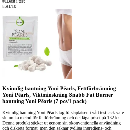
#
1
Bäst i test
8.91
/10
Kvinnlig bantning Yoni Pēarls, Fettförbränning
Yoni Pēarls, Viktminskning Snabb Fat Burner
bantning Yoni Pēarls (7 pcs/1 pack)
Kvinnlig bantning Yoni Pēarls tog förstaplatsen i vårt test tack vare
sin unika metod för fettförbränning och det låga priset på 132 kr.
Denna produkt sticker ut genom sin okonventionella användning
och diskreta format, men den saknar tydliga ingrediens- och