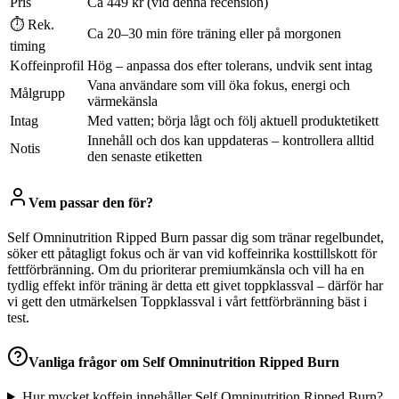
Pris
Ca 449 kr (vid denna recension)
⏱ Rek.
Ca 20–30 min före träning eller på morgonen
timing
Koffeinprofil
Hög – anpassa dos efter tolerans, undvik sent intag
Vana användare som vill öka fokus, energi och
Målgrupp
värmekänsla
Intag
Med vatten; börja lågt och följ aktuell produktetikett
Innehåll och dos kan uppdateras – kontrollera alltid
Notis
den senaste etiketten
Vem passar den för?
Self Omninutrition Ripped Burn passar dig som tränar regelbundet,
söker ett påtagligt fokus och är van vid koffeinrika kosttillskott för
fettförbränning. Om du prioriterar premiumkänsla och vill ha en
tydlig effekt inför träning är detta ett givet toppklassval – därför har
vi gett den utmärkelsen Toppklassval i vårt fettförbränning bäst i
test.
Vanliga frågor om
Self Omninutrition Ripped Burn
Hur mycket koffein innehåller Self Omninutrition Ripped Burn?