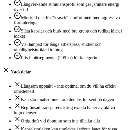
Långverkande stimulansprofil som ger jämnare energi
över tid
Minskad risk för “krasch” jämfört med mer aggressiva
formuleringar
Släta kapslar och burk med bra grepp och tydligt klick i
locket
Väl lämpad för långa arbetspass, studier och
uthållighetsinriktad träning
Pris i mittsegmentet (299 kr) för kategorin
Nackdelar
Långsam upptakt – inte optimal om du vill ha effekt
omedelbart
Kan störa nattsömnen om den tas för sent på dagen
Begränsad transparens kring exakta halter av aktiva
ingredienser
Örtig doft vid öppning som inte tilltalar alla
Kapselstorleken kan upplevas i största laget för vissa