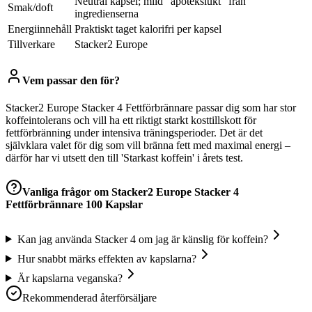
Neutral kapsel; mild “apotekslukt” från
Smak/doft
ingredienserna
Energiinnehåll
Praktiskt taget kalorifri per kapsel
Tillverkare
Stacker2 Europe
Vem passar den för?
Stacker2 Europe Stacker 4 Fettförbrännare passar dig som har stor
koffeintolerans och vill ha ett riktigt starkt kosttillskott för
fettförbränning under intensiva träningsperioder. Det är det
självklara valet för dig som vill bränna fett med maximal energi –
därför har vi utsett den till 'Starkast koffein' i årets test.
Vanliga frågor om
Stacker2 Europe Stacker 4
Fettförbrännare 100 Kapslar
Kan jag använda Stacker 4 om jag är känslig för koffein?
Hur snabbt märks effekten av kapslarna?
Är kapslarna veganska?
Rekommenderad återförsäljare