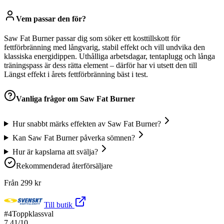
Vem passar den för?
Saw Fat Burner passar dig som söker ett kosttillskott för
fettförbränning med långvarig, stabil effekt och vill undvika den
klassiska energidippen. Uthålliga arbetsdagar, tentaplugg och långa
träningspass är dess rätta element – därför har vi utsett den till
Längst effekt i årets fettförbränning bäst i test.
Vanliga frågor om
Saw Fat Burner
Hur snabbt märks effekten av Saw Fat Burner?
Kan Saw Fat Burner påverka sömnen?
Hur är kapslarna att svälja?
Rekommenderad återförsäljare
Från
299
kr
Till butik
#
4
Toppklassval
7.41
/10