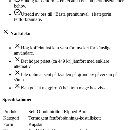
Smidig kapselform – enkel att ta och att periodisera efter
behov.
Utsedd av oss till “Bästa premiumval” i kategorin
fettförbrännare.
Nackdelar
Hög koffeinnivå kan vara för mycket för känsliga
användare.
Det högre priset (ca 449 kr) jämfört med enklare
alternativ.
Inte optimal sent på kvällen på grund av påverkan på
sömn.
Kan ge lätt magpirr på helt tom mage hos vissa.
Specifikationer
Produkt
Self Omninutrition Ripped Burn
Kategori
Termogent fettförbrännings-kosttillskott
Form
Kapslar