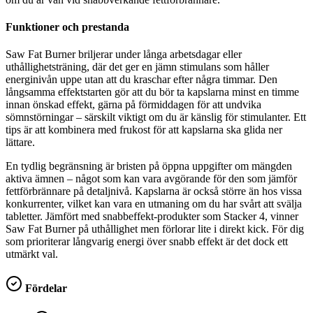
Funktioner och prestanda
Saw Fat Burner briljerar under långa arbetsdagar eller
uthållighetsträning, där det ger en jämn stimulans som håller
energinivån uppe utan att du kraschar efter några timmar. Den
långsamma effektstarten gör att du bör ta kapslarna minst en timme
innan önskad effekt, gärna på förmiddagen för att undvika
sömnstörningar – särskilt viktigt om du är känslig för stimulanter. Ett
tips är att kombinera med frukost för att kapslarna ska glida ner
lättare.
En tydlig begränsning är bristen på öppna uppgifter om mängden
aktiva ämnen – något som kan vara avgörande för den som jämför
fettförbrännare på detaljnivå. Kapslarna är också större än hos vissa
konkurrenter, vilket kan vara en utmaning om du har svårt att svälja
tabletter. Jämfört med snabbeffekt-produkter som Stacker 4, vinner
Saw Fat Burner på uthållighet men förlorar lite i direkt kick. För dig
som prioriterar långvarig energi över snabb effekt är det dock ett
utmärkt val.
Fördelar