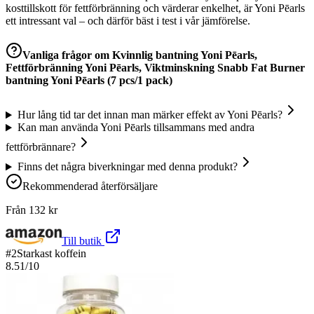
kosttillskott för fettförbränning och värderar enkelhet, är Yoni Pēarls
ett intressant val – och därför bäst i test i vår jämförelse.
Vanliga frågor om
Kvinnlig bantning Yoni Pēarls,
Fettförbränning Yoni Pēarls, Viktminskning Snabb Fat Burner
bantning Yoni Pēarls (7 pcs/1 pack)
Hur lång tid tar det innan man märker effekt av Yoni Pēarls?
Kan man använda Yoni Pēarls tillsammans med andra
fettförbrännare?
Finns det några biverkningar med denna produkt?
Rekommenderad återförsäljare
Från
132
kr
Till butik
#
2
Starkast koffein
8.51
/10