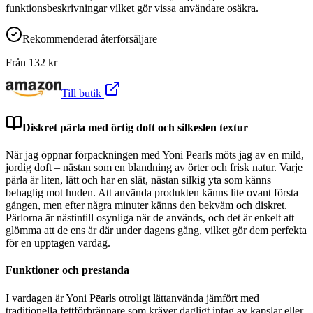
funktionsbeskrivningar vilket gör vissa användare osäkra.
Rekommenderad återförsäljare
Från
132
kr
Till butik
Diskret pärla med örtig doft och silkeslen textur
När jag öppnar förpackningen med Yoni Pēarls möts jag av en mild,
jordig doft – nästan som en blandning av örter och frisk natur. Varje
pärla är liten, lätt och har en slät, nästan silkig yta som känns
behaglig mot huden. Att använda produkten känns lite ovant första
gången, men efter några minuter känns den bekväm och diskret.
Pärlorna är nästintill osynliga när de används, och det är enkelt att
glömma att de ens är där under dagens gång, vilket gör dem perfekta
för en upptagen vardag.
Funktioner och prestanda
I vardagen är Yoni Pēarls otroligt lättanvända jämfört med
traditionella fettförbrännare som kräver dagligt intag av kapslar eller