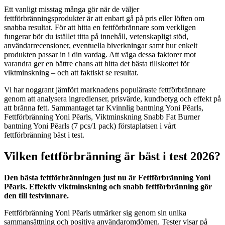
Ett vanligt misstag många gör när de väljer
fettförbränningsprodukter är att enbart gå på pris eller löften om
snabba resultat. För att hitta en fettförbrännare som verkligen
fungerar bör du istället titta på innehåll, vetenskapligt stöd,
användarrecensioner, eventuella biverkningar samt hur enkelt
produkten passar in i din vardag. Att väga dessa faktorer mot
varandra ger en bättre chans att hitta det bästa tillskottet för
viktminskning – och att faktiskt se resultat.
Vi har noggrant jämfört marknadens populäraste fettförbrännare
genom att analysera ingredienser, prisvärde, kundbetyg och effekt på
att bränna fett. Sammantaget tar Kvinnlig bantning Yoni Pēarls,
Fettförbränning Yoni Pēarls, Viktminskning Snabb Fat Burner
bantning Yoni Pēarls (7 pcs/1 pack) förstaplatsen i vårt
fettförbränning bäst i test.
Vilken fettförbränning är bäst i test 2026?
Den bästa fettförbränningen just nu är Fettförbränning Yoni
Pēarls. Effektiv viktminskning och snabb fettförbränning gör
den till testvinnare.
Fettförbränning Yoni Pēarls utmärker sig genom sin unika
sammansättning och positiva användaromdömen. Tester visar på