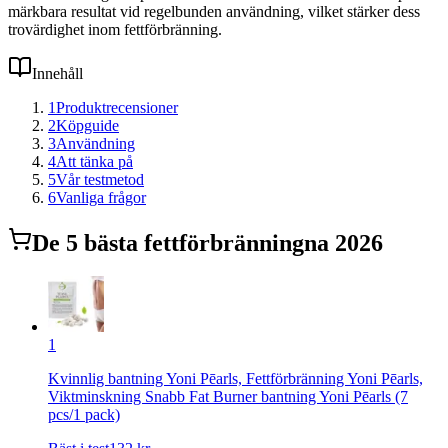
märkbara resultat vid regelbunden användning, vilket stärker dess
trovärdighet inom fettförbränning.
Innehåll
1
Produktrecensioner
2
Köpguide
3
Användning
4
Att tänka på
5
Vår testmetod
6
Vanliga frågor
De
5
bästa
fettförbränning
na 2026
1
Kvinnlig bantning Yoni Pēarls, Fettförbränning Yoni Pēarls,
Viktminskning Snabb Fat Burner bantning Yoni Pēarls (7
pcs/1 pack)