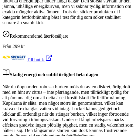
undvika energidippar under långa dagar. Den största styrkan är den
jämna, uthålliga energikurvan, men vi saknar tydlig information om
exakta mängder aktiva ämnen. Trots det sticker produkten ut i
kategorin fettförbränning bäst i test för dig som söker stabilitet
snarare än snabb kick.
Rekommenderad återförsäljare
Från
299
kr
Till butik
Stadig energi och subtil örtighet hela dagen
När du öppnar den robusta burken möts du av en diskret, örtig doft
med en hint av citrus – inte påträngande, men tillräckligt tydlig för
att påminna dig om att detta är ett kosttillskott för fettförbränning.
Kapslarna är släta, men något större än genomsnittet, vilket kan
kräva ett extra glas vatten vid intag. Locket känns gediget och
klickar till ordentligt när du stänger burken, vilket inger förtroende
vid förvaring i träningsväskan. Under ett långt arbetspass märks
effekten gradvis: ingen plötslig pigghet, men en stadig vakenhet som
håller i sig. Den långsamma starten kan dock kännas frustrerande
om du är van vid snabbverkande fettförbrännare.