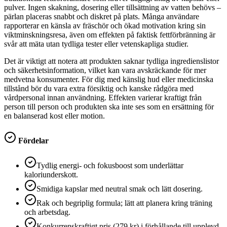
pulver. Ingen skakning, dosering eller tillsättning av vatten behövs –
pärlan placeras snabbt och diskret på plats. Många användare
rapporterar en känsla av fräschör och ökad motivation kring sin
viktminskningsresa, även om effekten på faktisk fettförbränning är
svår att mäta utan tydliga tester eller vetenskapliga studier.
Det är viktigt att notera att produkten saknar tydliga ingredienslistor
och säkerhetsinformation, vilket kan vara avskräckande för mer
medvetna konsumenter. För dig med känslig hud eller medicinska
tillstånd bör du vara extra försiktig och kanske rådgöra med
vårdpersonal innan användning. Effekten varierar kraftigt från
person till person och produkten ska inte ses som en ersättning för
en balanserad kost eller motion.
Fördelar
Tydlig energi- och fokusboost som underlättar
kaloriunderskott.
Smidiga kapslar med neutral smak och lätt dosering.
Rak och begriplig formula; lätt att planera kring träning
och arbetsdag.
Konkurrenskraftigt pris (279 kr) i förhållande till upplevd