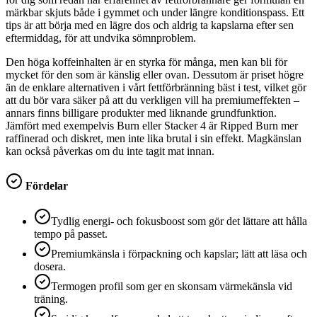
märkbar skjuts både i gymmet och under längre konditionspass. Ett
tips är att börja med en lägre dos och aldrig ta kapslarna efter sen
eftermiddag, för att undvika sömnproblem.
Den höga koffeinhalten är en styrka för många, men kan bli för
mycket för den som är känslig eller ovan. Dessutom är priset högre
än de enklare alternativen i vårt fettförbränning bäst i test, vilket gör
att du bör vara säker på att du verkligen vill ha premiumeffekten –
annars finns billigare produkter med liknande grundfunktion.
Jämfört med exempelvis Burn eller Stacker 4 är Ripped Burn mer
raffinerad och diskret, men inte lika brutal i sin effekt. Magkänslan
kan också påverkas om du inte tagit mat innan.
Fördelar
Tydlig energi- och fokusboost som gör det lättare att hålla
tempo på passet.
Premiumkänsla i förpackning och kapslar; lätt att läsa och
dosera.
Termogen profil som ger en skonsam värmekänsla vid
träning.