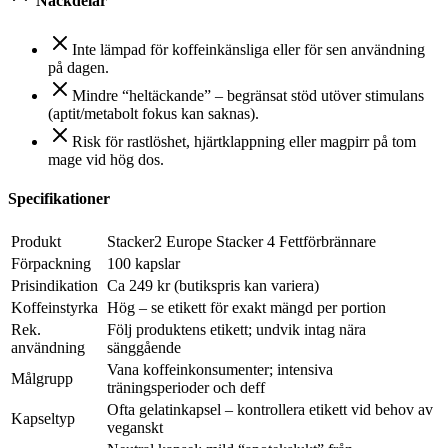
Nackdelar
Inte lämpad för koffeinkänsliga eller för sen användning
på dagen.
Mindre “heltäckande” – begränsat stöd utöver stimulans
(aptit/metabolt fokus kan saknas).
Risk för rastlöshet, hjärtklappning eller magpirr på tom
mage vid hög dos.
Specifikationer
Produkt
Stacker2 Europe Stacker 4 Fettförbrännare
Förpackning
100 kapslar
Prisindikation
Ca 249 kr (butikspris kan variera)
Koffeinstyrka
Hög – se etikett för exakt mängd per portion
Rek.
Följ produktens etikett; undvik intag nära
användning
sänggående
Vana koffeinkonsumenter; intensiva
Målgrupp
träningsperioder och deff
Ofta gelatinkapsel – kontrollera etikett vid behov av
Kapseltyp
veganskt