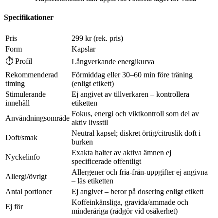
Specifikationer
Pris
299 kr (rek. pris)
Form
Kapslar
⏱ Profil
Långverkande energikurva
Rekommenderad
Förmiddag eller 30–60 min före träning
timing
(enligt etikett)
Stimulerande
Ej angivet av tillverkaren – kontrollera
innehåll
etiketten
Fokus, energi och viktkontroll som del av
Användningsområde
aktiv livsstil
Neutral kapsel; diskret örtig/citruslik doft i
Doft/smak
burken
Exakta halter av aktiva ämnen ej
Nyckelinfo
specificerade offentligt
Allergener och fria-från-uppgifter ej angivna
Allergi/övrigt
– läs etiketten
Antal portioner
Ej angivet – beror på dosering enligt etikett
Koffeinkänsliga, gravida/ammade och
Ej för
minderåriga (rådgör vid osäkerhet)