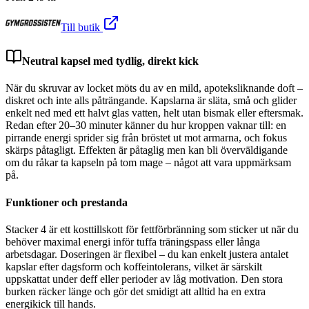
Till butik
Neutral kapsel med tydlig, direkt kick
När du skruvar av locket möts du av en mild, apoteksliknande doft –
diskret och inte alls påträngande. Kapslarna är släta, små och glider
enkelt ned med ett halvt glas vatten, helt utan bismak eller eftersmak.
Redan efter 20–30 minuter känner du hur kroppen vaknar till: en
pirrande energi sprider sig från bröstet ut mot armarna, och fokus
skärps påtagligt. Effekten är påtaglig men kan bli överväldigande
om du råkar ta kapseln på tom mage – något att vara uppmärksam
på.
Funktioner och prestanda
Stacker 4 är ett kosttillskott för fettförbränning som sticker ut när du
behöver maximal energi inför tuffa träningspass eller långa
arbetsdagar. Doseringen är flexibel – du kan enkelt justera antalet
kapslar efter dagsform och koffeintolerans, vilket är särskilt
uppskattat under deff eller perioder av låg motivation. Den stora
burken räcker länge och gör det smidigt att alltid ha en extra
energikick till hands.