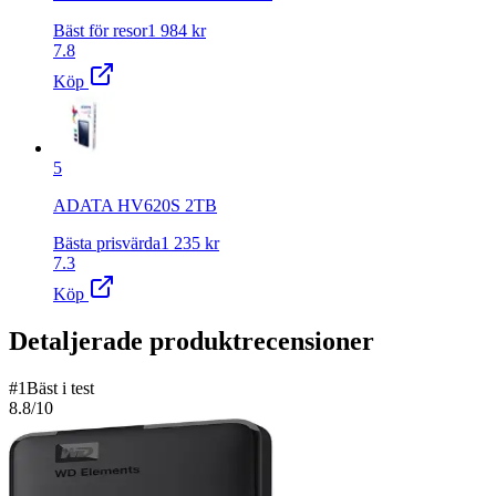
Bäst för resor
1 984
kr
7.8
Köp
5
ADATA HV620S 2TB
Bästa prisvärda
1 235
kr
7.3
Köp
Detaljerade produktrecensioner
#
1
Bäst i test
8.8
/10