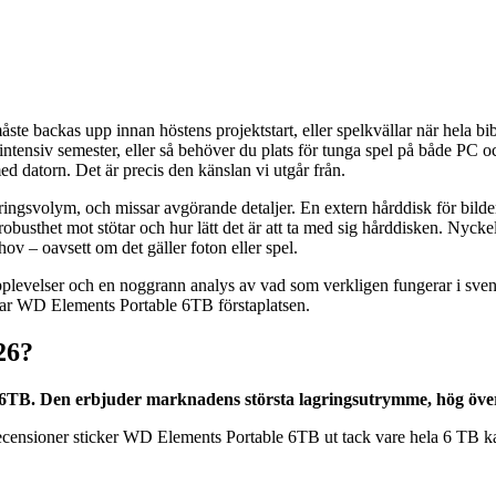
te backas upp innan höstens projektstart, eller spelkvällar när hela bi
n intensiv semester, eller så behöver du plats för tunga spel på både PC 
 datorn. Det är precis den känslan vi utgår från.
lagringsvolym, och missar avgörande detaljer. En extern hårddisk för bilder
busthet mot stötar och hur lätt det är att ta med sig hårddisken. Nyckeln 
hov – oavsett om det gäller foton eller spel.
velser och en noggrann analys av vad som verkligen fungerar i svenska
ar WD Elements Portable 6TB förstaplatsen.
26?
6TB. Den erbjuder marknadens största lagringsutrymme, hög överf
recensioner sticker WD Elements Portable 6TB ut tack vare hela 6 TB kap