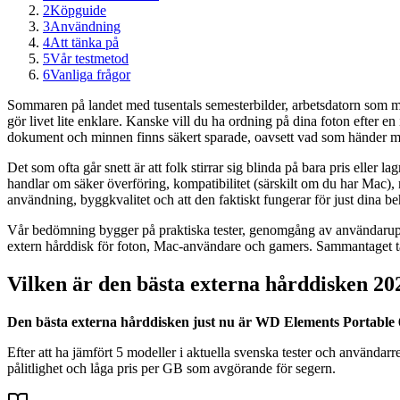
2
Köpguide
3
Användning
4
Att tänka på
5
Vår testmetod
6
Vanliga frågor
Sommaren på landet med tusentals semesterbilder, arbetsdatorn som mås
gör livet lite enklare. Kanske vill du ha ordning på dina foton efter e
dokument och minnen finns säkert sparade, oavsett vad som händer med
Det som ofta går snett är att folk stirrar sig blinda på bara pris eller 
handlar om säker överföring, kompatibilitet (särskilt om du har Mac), ro
användning, byggkvalitet och att den faktiskt fungerar för just dina be
Vår bedömning bygger på praktiska tester, genomgång av användarupple
extern hårddisk för foton, Mac-användare och gamers. Sammantaget t
Vilken är den bästa externa hårddisken 20
Den bästa externa hårddisken just nu är WD Elements Portable 
Efter att ha jämfört 5 modeller i aktuella svenska tester och användar
pålitlighet och låga pris per GB som avgörande för segern.