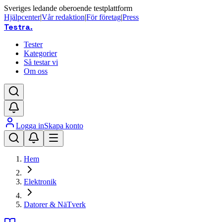
Sveriges ledande oberoende testplattform
Hjälpcenter
|
Vår redaktion
|
För företag
|
Press
Testra
.
Tester
Kategorier
Så testar vi
Om oss
Logga in
Skapa konto
Hem
Elektronik
Datorer & NäTverk