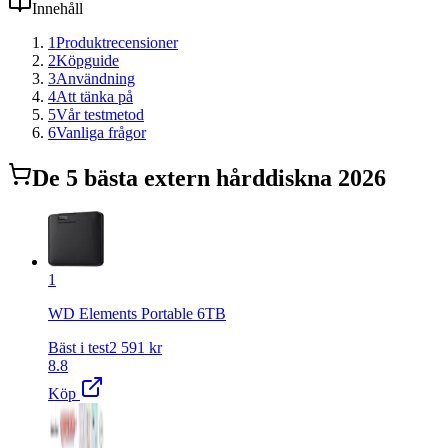
Innehåll
1
Produktrecensioner
2
Köpguide
3
Användning
4
Att tänka på
5
Vår testmetod
6
Vanliga frågor
De
5
bästa
extern hårddisk
na 2026
1
WD Elements Portable 6TB
Bäst i test
2 591
kr
8.8
Köp