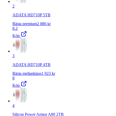
2
ADATA HD710P 5TB
Bästa premium
2 886
kr
8.2
Köp
3
ADATA HD710P 4TB
Bästa mellanklass
1 923
kr
8
Köp
4
Silicon Power Armor A80 2TB