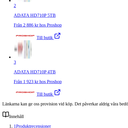
2
ADATA HD710P 5TB
Från
2 886
kr hos
Proshop
Till butik
3
ADATA HD710P 4TB
Från
1 923
kr hos
Proshop
Till butik
Länkarna kan ge oss provision vid köp. Det påverkar aldrig våra bed
Innehåll
1
Produktrecensioner