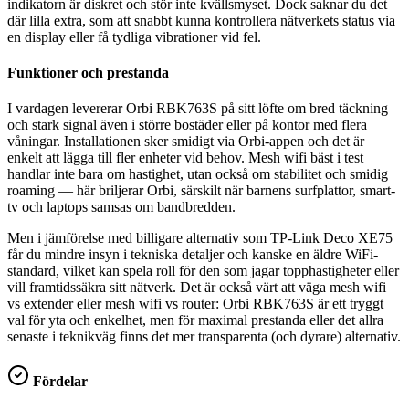
indikatorn är diskret och stör inte kvällsmyset. Dock saknar du det
där lilla extra, som att snabbt kunna kontrollera nätverkets status via
en display eller få tydliga vibrationer vid fel.
Funktioner och prestanda
I vardagen levererar Orbi RBK763S på sitt löfte om bred täckning
och stark signal även i större bostäder eller på kontor med flera
våningar. Installationen sker smidigt via Orbi-appen och det är
enkelt att lägga till fler enheter vid behov. Mesh wifi bäst i test
handlar inte bara om hastighet, utan också om stabilitet och smidig
roaming — här briljerar Orbi, särskilt när barnens surfplattor, smart-
tv och laptops samsas om bandbredden.
Men i jämförelse med billigare alternativ som TP-Link Deco XE75
får du mindre insyn i tekniska detaljer och kanske en äldre WiFi-
standard, vilket kan spela roll för den som jagar topphastigheter eller
vill framtidssäkra sitt nätverk. Det är också värt att väga mesh wifi
vs extender eller mesh wifi vs router: Orbi RBK763S är ett tryggt
val för yta och enkelhet, men för maximal prestanda eller det allra
senaste i teknikväg finns det mer transparenta (och dyrare) alternativ.
Fördelar