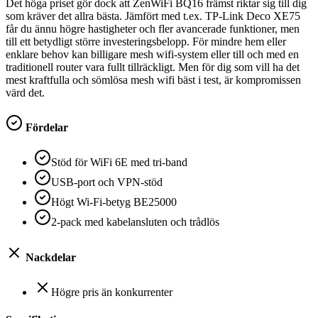
Det höga priset gör dock att ZenWiFi BQ16 främst riktar sig till dig
som kräver det allra bästa. Jämfört med t.ex. TP-Link Deco XE75
får du ännu högre hastigheter och fler avancerade funktioner, men
till ett betydligt större investeringsbelopp. För mindre hem eller
enklare behov kan billigare mesh wifi-system eller till och med en
traditionell router vara fullt tillräckligt. Men för dig som vill ha det
mest kraftfulla och sömlösa mesh wifi bäst i test, är kompromissen
värd det.
Fördelar
Stöd för WiFi 6E med tri-band
USB-port och VPN-stöd
Högt Wi-Fi-betyg BE25000
2-pack med kabelansluten och trådlös
Nackdelar
Högre pris än konkurrenter