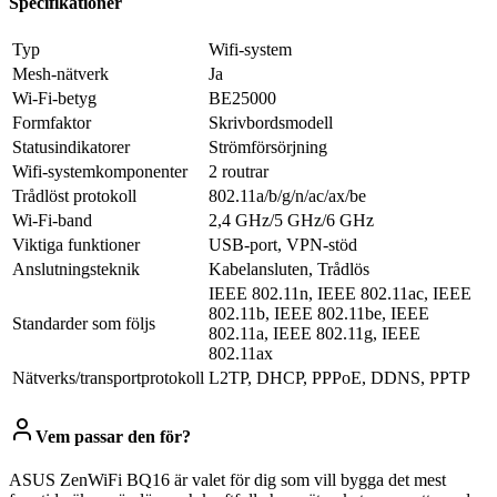
Specifikationer
Typ
Wifi-system
Mesh-nätverk
Ja
Wi-Fi-betyg
BE25000
Formfaktor
Skrivbordsmodell
Statusindikatorer
Strömförsörjning
Wifi-systemkomponenter
2 routrar
Trådlöst protokoll
802.11a/b/g/n/ac/ax/be
Wi-Fi-band
2,4 GHz/5 GHz/6 GHz
Viktiga funktioner
USB-port, VPN-stöd
Anslutningsteknik
Kabelansluten, Trådlös
IEEE 802.11n, IEEE 802.11ac, IEEE
802.11b, IEEE 802.11be, IEEE
Standarder som följs
802.11a, IEEE 802.11g, IEEE
802.11ax
Nätverks/transportprotokoll
L2TP, DHCP, PPPoE, DDNS, PPTP
Vem passar den för?
ASUS ZenWiFi BQ16 är valet för dig som vill bygga det mest