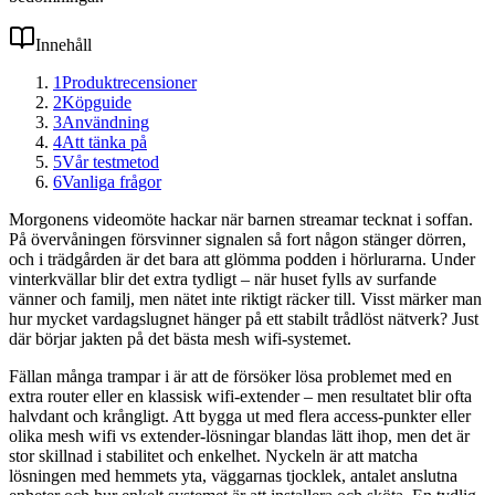
Innehåll
1
Produktrecensioner
2
Köpguide
3
Användning
4
Att tänka på
5
Vår testmetod
6
Vanliga frågor
Morgonens videomöte hackar när barnen streamar tecknat i soffan.
På övervåningen försvinner signalen så fort någon stänger dörren,
och i trädgården är det bara att glömma podden i hörlurarna. Under
vinterkvällar blir det extra tydligt – när huset fylls av surfande
vänner och familj, men nätet inte riktigt räcker till. Visst märker man
hur mycket vardagslugnet hänger på ett stabilt trådlöst nätverk? Just
där börjar jakten på det bästa mesh wifi-systemet.
Fällan många trampar i är att de försöker lösa problemet med en
extra router eller en klassisk wifi-extender – men resultatet blir ofta
halvdant och krångligt. Att bygga ut med flera access-punkter eller
olika mesh wifi vs extender-lösningar blandas lätt ihop, men det är
stor skillnad i stabilitet och enkelhet. Nyckeln är att matcha
lösningen med hemmets yta, väggarnas tjocklek, antalet anslutna