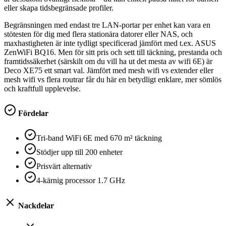
eller skapa tidsbegränsade profiler.
Begränsningen med endast tre LAN-portar per enhet kan vara en
stötesten för dig med flera stationära datorer eller NAS, och
maxhastigheten är inte tydligt specificerad jämfört med t.ex. ASUS
ZenWiFi BQ16. Men för sitt pris och sett till täckning, prestanda och
framtidssäkerhet (särskilt om du vill ha ut det mesta av wifi 6E) är
Deco XE75 ett smart val. Jämfört med mesh wifi vs extender eller
mesh wifi vs flera routrar får du här en betydligt enklare, mer sömlös
och kraftfull upplevelse.
Fördelar
Tri-band WiFi 6E med 670 m² täckning
Stödjer upp till 200 enheter
Prisvärt alternativ
4-kärnig processor 1.7 GHz
Nackdelar