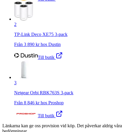
2
TP-Link Deco XE75 3-pack
Från
3 890
kr hos
Dustin
Till butik
3
Netgear Orbi RBK763S 3-pack
Från
8 846
kr hos
Proshop
Till butik
Länkarna kan ge oss provision vid köp. Det påverkar aldrig våra
bedömningar.