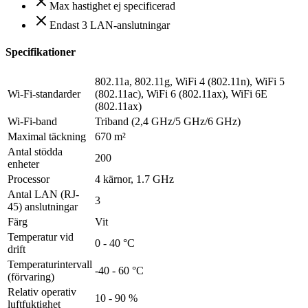
Max hastighet ej specificerad
Endast 3 LAN-anslutningar
Specifikationer
802.11a, 802.11g, WiFi 4 (802.11n), WiFi 5
Wi-Fi-standarder
(802.11ac), WiFi 6 (802.11ax), WiFi 6E
(802.11ax)
Wi-Fi-band
Triband (2,4 GHz/5 GHz/6 GHz)
Maximal täckning
670 m²
Antal stödda
200
enheter
Processor
4 kärnor, 1.7 GHz
Antal LAN (RJ-
3
45) anslutningar
Färg
Vit
Temperatur vid
0 - 40 °C
drift
Temperaturintervall
-40 - 60 °C
(förvaring)
Relativ operativ
10 - 90 %
luftfuktighet