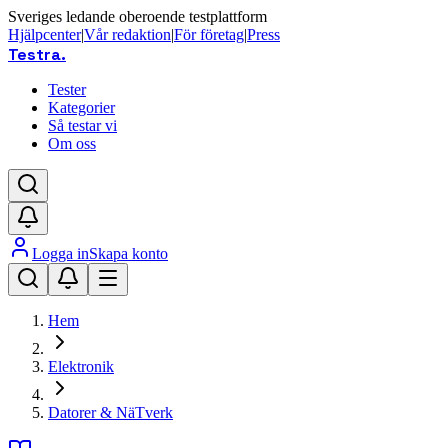
Sveriges ledande oberoende testplattform
Hjälpcenter
|
Vår redaktion
|
För företag
|
Press
Testra
.
Tester
Kategorier
Så testar vi
Om oss
Logga in
Skapa konto
Hem
Elektronik
Datorer & NäTverk