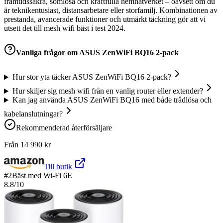
framtidssäkra, sömlösa och kraftfulla hemnätverket – oavsett om du
är teknikentusiast, distansarbetare eller storfamilj. Kombinationen av
prestanda, avancerade funktioner och utmärkt täckning gör att vi
utsett det till mesh wifi bäst i test 2024.
Vanliga frågor om
ASUS ZenWiFi BQ16 2-pack
Hur stor yta täcker ASUS ZenWiFi BQ16 2-pack?
Hur skiljer sig mesh wifi från en vanlig router eller extender?
Kan jag använda ASUS ZenWiFi BQ16 med både trådlösa och
kabelanslutningar?
Rekommenderad återförsäljare
Från
14 990
kr
Till butik
#
2
Bäst med Wi-Fi 6E
8.8
/10