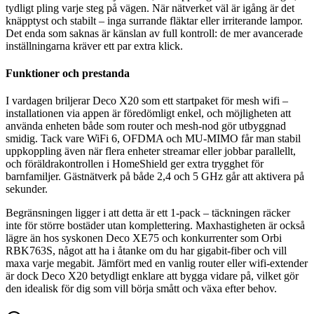
tydligt pling varje steg på vägen. När nätverket väl är igång är det
knäpptyst och stabilt – inga surrande fläktar eller irriterande lampor.
Det enda som saknas är känslan av full kontroll: de mer avancerade
inställningarna kräver ett par extra klick.
Funktioner och prestanda
I vardagen briljerar Deco X20 som ett startpaket för mesh wifi –
installationen via appen är föredömligt enkel, och möjligheten att
använda enheten både som router och mesh-nod gör utbyggnad
smidig. Tack vare WiFi 6, OFDMA och MU-MIMO får man stabil
uppkoppling även när flera enheter streamar eller jobbar parallellt,
och föräldrakontrollen i HomeShield ger extra trygghet för
barnfamiljer. Gästnätverk på både 2,4 och 5 GHz går att aktivera på
sekunder.
Begränsningen ligger i att detta är ett 1-pack – täckningen räcker
inte för större bostäder utan komplettering. Maxhastigheten är också
lägre än hos syskonen Deco XE75 och konkurrenter som Orbi
RBK763S, något att ha i åtanke om du har gigabit-fiber och vill
maxa varje megabit. Jämfört med en vanlig router eller wifi-extender
är dock Deco X20 betydligt enklare att bygga vidare på, vilket gör
den idealisk för dig som vill börja smått och växa efter behov.