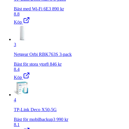
Bäst med Wi-Fi 6E
3 890
kr
8.8
Köp
3
Netgear Orbi RBK763S 3-pack
Bäst för stora ytor
8 846
kr
8.4
Köp
4
TP-Link Deco X50-5G
Bäst för mobilbackup
3 990
kr
8.1