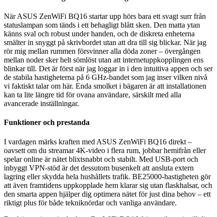
När ASUS ZenWiFi BQ16 startar upp hörs bara ett svagt surr från
statuslampan som tänds i ett behagligt blått sken. Den matta ytan
känns sval och robust under handen, och de diskreta enheterna
smälter in snyggt på skrivbordet utan att dra till sig blickar. När jag
rör mig mellan rummen försvinner alla döda zoner – övergången
mellan noder sker helt sömlöst utan att internetuppkopplingen ens
blinkar till. Det är först när jag loggar in i den intuitiva appen och ser
de stabila hastigheterna på 6 GHz-bandet som jag inser vilken nivå
vi faktiskt talar om här. Enda smolket i bägaren är att installationen
kan ta lite längre tid för ovana användare, särskilt med alla
avancerade inställningar.
Funktioner och prestanda
I vardagen märks kraften med ASUS ZenWiFi BQ16 direkt –
oavsett om du streamar 4K-video i flera rum, jobbar hemifrån eller
spelar online är nätet blixtsnabbt och stabilt. Med USB-port och
inbyggt VPN-stöd är det dessutom busenkelt att ansluta extern
lagring eller skydda hela hushållets trafik. BE25000-hastigheten gör
att även framtidens uppkopplade hem klarar sig utan flaskhalsar, och
den smarta appen hjälper dig optimera nätet för just dina behov – ett
riktigt plus för både tekniknördar och vanliga användare.