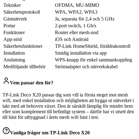
Tekniker
OFDMA, MU-MIMO
Säkerhetsprotokoll
WPA, WPA2, WPA3
Gästnätverk
Ja, separata för 2,4 och 5 GHz
Portar
2-port switch, 1 Gb/s
Funktioner
Router eller mesh-nod
App-stöd
iOS och Android
Säkerhetsfunktioner
TP-Link HomeShield, föräldrakontroll
Installation
Smidig installation via app
Anslutning
WPS-knapp för enkel sammankoppling
Medföljande tillbehör
Strömadapter och nätverkskabel
Vem passar den för?
TP-Link Deco X20 passar dig som vill ta första steget mot mesh
wifi, med enkel installation och möjligheten att bygga ut nätverket i
takt med att behoven växer. Den är särskilt lämplig för mindre hem
eller som komplement till befintligt system – därför har vi utsett den
till bäst för utbyggnad i årets mesh wifi bäst i test.
Vanliga frågor om
TP-Link Deco X20