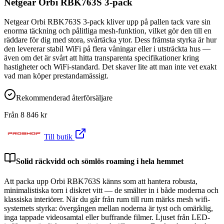
Netgear Orbi RBK763S 3-pack
Netgear Orbi RBK763S 3-pack kliver upp på pallen tack vare sin
enorma täckning och pålitliga mesh-funktion, vilket gör den till en
räddare för dig med stora, svårtäcka ytor. Dess främsta styrka är hur
den levererar stabil WiFi på flera våningar eller i utsträckta hus —
även om det är svårt att hitta transparenta specifikationer kring
hastigheter och WiFi-standard. Det skaver lite att man inte vet exakt
vad man köper prestandamässigt.
Rekommenderad återförsäljare
Från
8 846
kr
Till butik
Solid räckvidd och sömlös roaming i hela hemmet
Att packa upp Orbi RBK763S känns som att hantera robusta,
minimalistiska torn i diskret vitt — de smälter in i både moderna och
klassiska interiörer. När du går från rum till rum märks mesh wifi-
systemets styrka: övergången mellan noderna är tyst och omärklig,
inga tappade videosamtal eller buffrande filmer. Ljuset från LED-