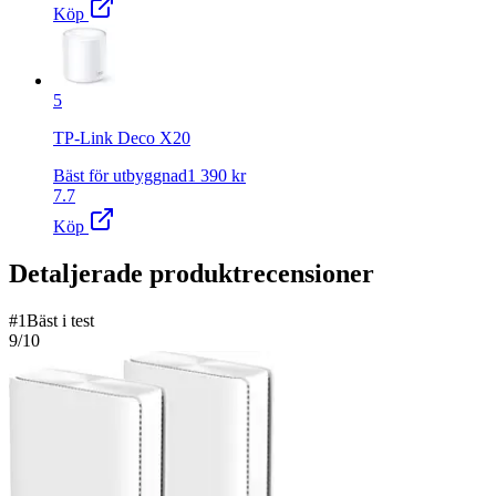
Köp
5
TP-Link Deco X20
Bäst för utbyggnad
1 390
kr
7.7
Köp
Detaljerade produktrecensioner
#
1
Bäst i test
9
/10