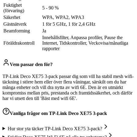
Fuktighet
5 - 90 %
(förvaring)
Säkerhet
WPA, WPA2, WPA3
Gästnätverk
1 för 5 GHz, 1 för 2,4 GHz
Beamforming
Ja
Innehållsfilter, Anpassa profiler, Pause the
Föräldrakontroll
Internet, Tidskontroller, Veckovisa/månatliga
rapporter
Vem passar den för?
TP-Link Deco XE75 3-pack passar dig som vill ha stabil mesh wifi-
täckning i större hem eller över flera våningar, särskilt om du har
många enheter och vill dra nytta av wifi 6E. Den är en utmärkt
kompromiss mellan pris, prestanda och framtidssäkerhet, och därför
har vi utsett den till 'Bäst med wifi 6E'.
Vanliga frågor om
TP-Link Deco XE75 3-pack
Hur stor yta täcker TP-Link Deco XE75 3-pack?