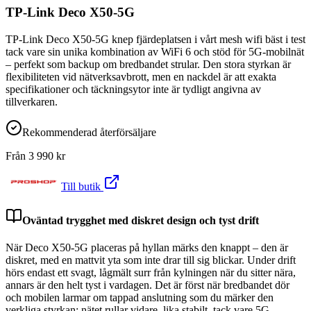
TP-Link Deco X50-5G
TP-Link Deco X50-5G knep fjärdeplatsen i vårt mesh wifi bäst i test
tack vare sin unika kombination av WiFi 6 och stöd för 5G-mobilnät
– perfekt som backup om bredbandet strular. Den stora styrkan är
flexibiliteten vid nätverksavbrott, men en nackdel är att exakta
specifikationer och täckningsytor inte är tydligt angivna av
tillverkaren.
Rekommenderad återförsäljare
Från
3 990
kr
Till butik
Oväntad trygghet med diskret design och tyst drift
När Deco X50-5G placeras på hyllan märks den knappt – den är
diskret, med en mattvit yta som inte drar till sig blickar. Under drift
hörs endast ett svagt, lågmält surr från kylningen när du sitter nära,
annars är den helt tyst i vardagen. Det är först när bredbandet dör
och mobilen larmar om tappad anslutning som du märker den
verkliga styrkan: nätet rullar vidare, lika stabilt, tack vare 5G-