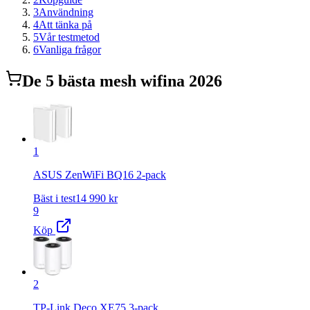
3
Användning
4
Att tänka på
5
Vår testmetod
6
Vanliga frågor
De
5
bästa
mesh wifi
na 2026
1
ASUS ZenWiFi BQ16 2-pack
Bäst i test
14 990
kr
9
Köp
2
TP-Link Deco XE75 3-pack