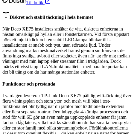
Till butik
Diskret och stabil täckning i hela hemmet
När Deco XE75 installeras smälter de vita, diskreta enheterna in
nästan omärkligt på hyllan eller i fönsterkarmen. Vid första uppstart
hörs ett mjukt klick och en subtil LED-lampa blinkar till –
installationen är snabb och tyst, utan störande ljud. Under
användning märks mesh-nätverket främst genom sin frånvaro: det
finns inga synliga avbrott eller segheter, även när jag rör mig mellan
våningar med min laptop eller streamar film i trädgården. Dock
märks ett visst tapp i LAN-funktionalitet – med bara tre portar kan
det bli trångt om du har många stationära enheter.
Funktioner och prestanda
I vardagen levererar TP-Link Deco XE75 pålitlig wifi-täckning över
flera våningsplan och stora ytor, och mesh wifi bäst i test-
funktionalitet blir tydlig när du jämför mot traditionella extenders
eller flera separata routrar. Den inbyggda 4-kärniga processorn och
stöd för wifi 6E gör att även många uppkopplade enheter får jämn
fart och låg latens, vilket märks särskilt om du har smarta hem-prylar
eller en stor familj med olika streamingbehov. Föräldrakontrollerna
är dessutom ovanligt flexibla – du kan enkelt pausa nätet för barnen