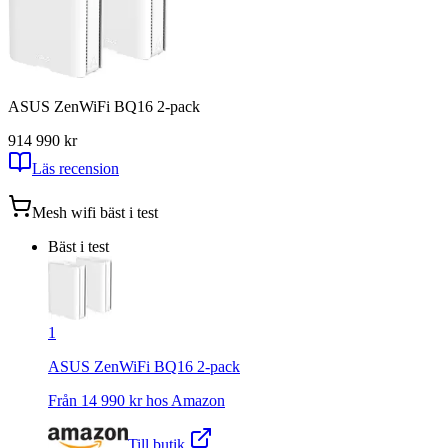
ASUS ZenWiFi BQ16 2-pack
9
14 990
kr
Läs recension
Mesh wifi
bäst i test
Bäst i test
1
ASUS ZenWiFi BQ16 2-pack
Från
14 990
kr hos
Amazon
Till butik