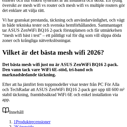
enheter och hur enkelt systemet är att installera och sköta. En tydlig
översikt av mesh wifi vs router och mesh wifi vs multiple routers gör
det enklare att välja rätt.
Vi har granskat prestanda, täckning och användarvänlighet, och vägt
in både tekniska tester och svenska hemförhållanden. Sammantaget
tar ASUS ZenWiFi BQ16 2-pack förstaplatsen och får utmärkelsen
“mesh wifi bäst i test” – ett pålitligt val för dig som vill slippa döda
zoner och krångliga nätverkslösningar.
Vilket är det bästa mesh wifi 2026?
Det bästa mesh wifi just nu är ASUS ZenWiFi BQ16 2-pack.
Den vann tack vare WiFi 6E-stöd, tri-band och
marknadsledande täckning.
Efter att ha jämfört fem toppmodeller visar tester från PC För Alla
och TechRadar att ASUS ZenWiFi BQ16 2-pack ger upp till 600 m²
stabil täckning, framtidssäkrad WiFi 6E och enkel installation via
app.
Innehåll
1
Produktrecensioner
2
Köpguide