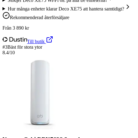
Stödjer Deco XE75 Wi-Fi 6E på alla tre enheterna?
Hur många enheter klarar Deco XE75 att hantera samtidigt?
Rekommenderad återförsäljare
Från
3 890
kr
Till butik
#
3
Bäst för stora ytor
8.4
/10