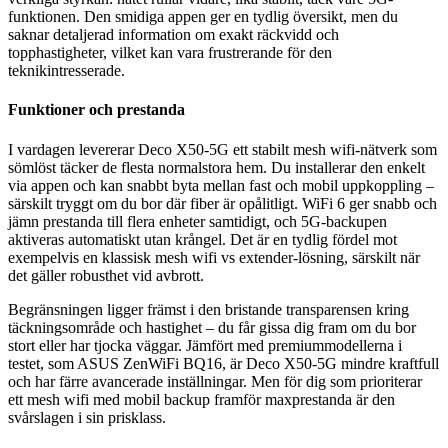
funktionen. Den smidiga appen ger en tydlig översikt, men du
saknar detaljerad information om exakt räckvidd och
topphastigheter, vilket kan vara frustrerande för den
teknikintresserade.
Funktioner och prestanda
I vardagen levererar Deco X50-5G ett stabilt mesh wifi-nätverk som
sömlöst täcker de flesta normalstora hem. Du installerar den enkelt
via appen och kan snabbt byta mellan fast och mobil uppkoppling –
särskilt tryggt om du bor där fiber är opålitligt. WiFi 6 ger snabb och
jämn prestanda till flera enheter samtidigt, och 5G-backupen
aktiveras automatiskt utan krångel. Det är en tydlig fördel mot
exempelvis en klassisk mesh wifi vs extender-lösning, särskilt när
det gäller robusthet vid avbrott.
Begränsningen ligger främst i den bristande transparensen kring
täckningsområde och hastighet – du får gissa dig fram om du bor
stort eller har tjocka väggar. Jämfört med premiummodellerna i
testet, som ASUS ZenWiFi BQ16, är Deco X50-5G mindre kraftfull
och har färre avancerade inställningar. Men för dig som prioriterar
ett mesh wifi med mobil backup framför maxprestanda är den
svårslagen i sin prisklass.