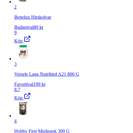
2
Benelux Hirskolvar
Budgetval
89
kr
9
Köp
3
Versele Laga Nutribird A21 800 G
Favoritval
199
kr
8.7
Köp
4
Hobby First Mjolmask 300 G