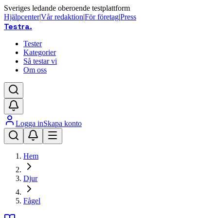
Sveriges ledande oberoende testplattform
Hjälpcenter
|
Vår redaktion
|
För företag
|
Press
Testra
.
Tester
Kategorier
Så testar vi
Om oss
Logga in
Skapa konto
Hem
Djur
Fågel