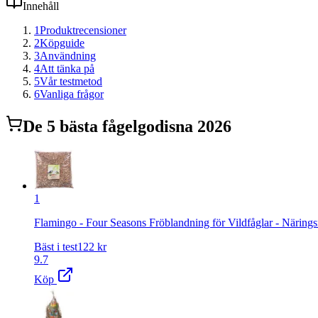
Innehåll
1
Produktrecensioner
2
Köpguide
3
Användning
4
Att tänka på
5
Vår testmetod
6
Vanliga frågor
De
5
bästa
fågelgodis
na 2026
1
Flamingo - Four Seasons Fröblandning för Vildfåglar - Närings
Bäst i test
122
kr
9.7
Köp