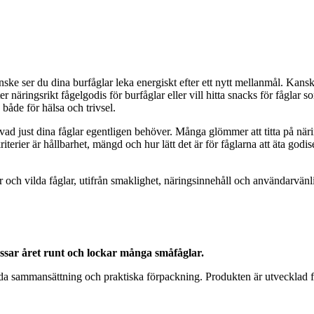
ske ser du dina burfåglar leka energiskt efter ett nytt mellanmål. Kanske
 näringsrikt fågelgodis för burfåglar eller vill hitta snacks för fåglar 
d både för hälsa och trivsel.
på vad just dina fåglar egentligen behöver. Många glömmer att titta på nä
riterier är hållbarhet, mängd och hur lätt det är för fåglarna att äta godis
glar och vilda fåglar, utifrån smaklighet, näringsinnehåll och användarv
assar året runt och lockar många småfåglar.
 sammansättning och praktiska förpackning. Produkten är utvecklad för a