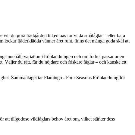
 vill du göra trädgården till en oas för vilda småfåglar – eller bara
som lockar fjäderklädda vänner året runt, finns det många goda skäl att
ringsinnehåll, variation i fröblandningen och om fodret passar arten –
et. Väljer du rätt, får du nöjdare och friskare fåglar – och kanske ett
änlighet. Sammantaget tar Flamingo - Four Seasons Fröblandning för
tt tillgodose vildfåglars behov året om, vilket stärker dess