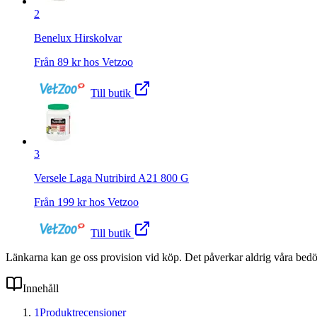
2
Benelux Hirskolvar
Från
89
kr hos
Vetzoo
Till butik
3
Versele Laga Nutribird A21 800 G
Från
199
kr hos
Vetzoo
Till butik
Länkarna kan ge oss provision vid köp. Det påverkar aldrig våra bed
Innehåll
1
Produktrecensioner