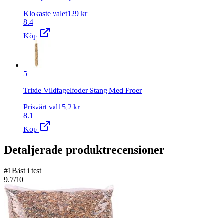
Klokaste valet
129
kr
8.4
Köp
5
Trixie Vildfagelfoder Stang Med Froer
Prisvärt val
15,2
kr
8.1
Köp
Detaljerade produktrecensioner
#
1
Bäst i test
9.7
/10