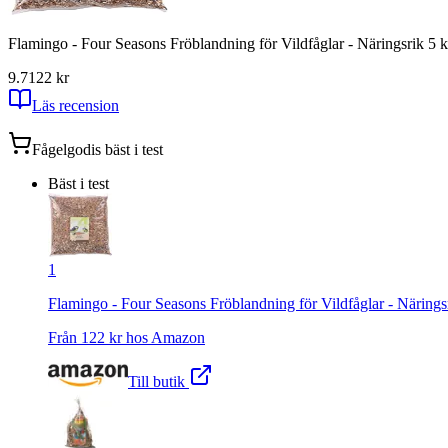
Flamingo - Four Seasons Fröblandning för Vildfåglar - Näringsrik 5 
9.7
122
kr
Läs recension
Fågelgodis
bäst i test
Bäst i test
1
Flamingo - Four Seasons Fröblandning för Vildfåglar - Närings
Från
122
kr hos
Amazon
Till butik