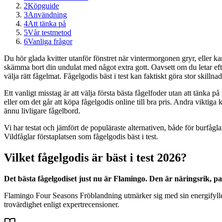
2
Köpguide
3
Användning
4
Att tänka på
5
Vår testmetod
6
Vanliga frågor
Du hör glada kvitter utanför fönstret när vintermorgonen gryr, eller kan
skämma bort din undulat med något extra gott. Oavsett om du letar efter
välja rätt fågelmat. Fågelgodis bäst i test kan faktiskt göra stor skillna
Ett vanligt misstag är att välja första bästa fågelfoder utan att tänka 
eller om det går att köpa fågelgodis online till bra pris. Andra viktiga k
ännu livligare fågelbord.
Vi har testat och jämfört de populäraste alternativen, både för burfå
Vildfåglar förstaplatsen som fågelgodis bäst i test.
Vilket fågelgodis är bäst i test 2026?
Det bästa fågelgodiset just nu är Flamingo. Den är näringsrik, p
Flamingo Four Seasons Fröblandning utmärker sig med sin energifyllda
trovärdighet enligt expertrecensioner.