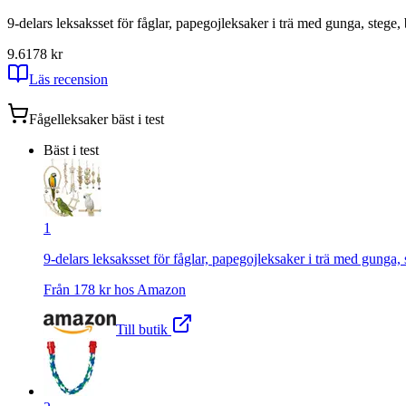
9-delars leksaksset för fåglar, papegojleksaker i trä med gunga, stege,
9.6
178
kr
Läs recension
Fågelleksaker
bäst i test
Bäst i test
1
9-delars leksaksset för fåglar, papegojleksaker i trä med gunga, 
Från
178
kr hos
Amazon
Till butik