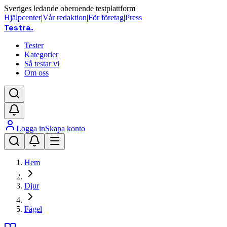
Sveriges ledande oberoende testplattform
Hjälpcenter
|
Vår redaktion
|
För företag
|
Press
Testra
.
Tester
Kategorier
Så testar vi
Om oss
Logga in
Skapa konto
Hem
Djur
Fågel