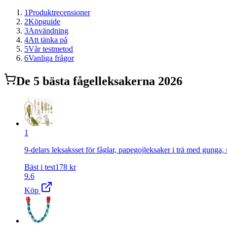
1
Produktrecensioner
2
Köpguide
3
Användning
4
Att tänka på
5
Vår testmetod
6
Vanliga frågor
De
5
bästa
fågelleksaker
na 2026
1
9-delars leksaksset för fåglar, papegojleksaker i trä med gunga, 
Bäst i test
178
kr
9.6
Köp