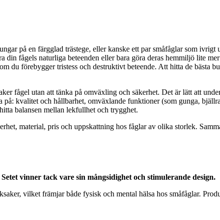
ar på en färgglad trästege, eller kanske ett par småfåglar som ivrigt u
era din fågels naturliga beteenden eller bara göra deras hemmiljö lite mer
m du förebygger tristess och destruktivt beteende. Att hitta de bästa b
aker fågel utan att tänka på omväxling och säkerhet. Det är lätt att under
ta på: kvalitet och hållbarhet, omväxlande funktioner (som gunga, bjällra,
hitta balansen mellan lekfullhet och trygghet.
kerhet, material, pris och uppskattning hos fåglar av olika storlek. Samma
. Setet vinner tack vare sin mångsidighet och stimulerande design.
eksaker, vilket främjar både fysisk och mental hälsa hos småfåglar. Prod