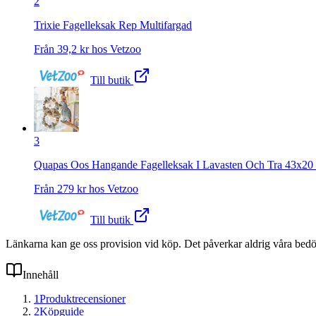
2
Trixie Fagelleksak Rep Multifargad
Från
39,2
kr hos
Vetzoo
Till butik
3
Quapas Oos Hangande Fagelleksak I Lavasten Och Tra 43x2
Från
279
kr hos
Vetzoo
Till butik
Länkarna kan ge oss provision vid köp. Det påverkar aldrig våra bed
Innehåll
1
Produktrecensioner
2
Köpguide