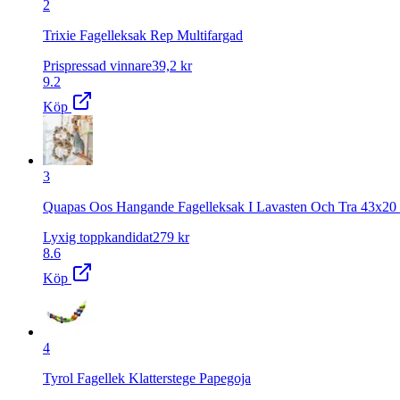
2
Trixie Fagelleksak Rep Multifargad
Prispressad vinnare
39,2
kr
9.2
Köp
3
Quapas Oos Hangande Fagelleksak I Lavasten Och Tra 43x2
Lyxig toppkandidat
279
kr
8.6
Köp
4
Tyrol Fagellek Klatterstege Papegoja