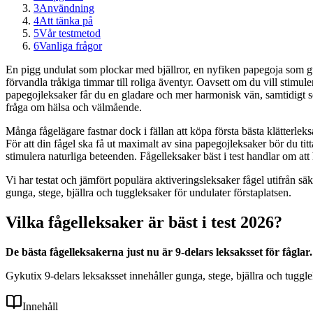
3
Användning
4
Att tänka på
5
Vår testmetod
6
Vanliga frågor
En pigg undulat som plockar med bjällror, en nyfiken papegoja som gung
förvandla tråkiga timmar till roliga äventyr. Oavsett om du vill stimul
papegojleksaker får du en gladare och mer harmonisk vän, samtidigt so
fråga om hälsa och välmående.
Många fågelägare fastnar dock i fällan att köpa första bästa klätterleks
För att din fågel ska få ut maximalt av sina papegojleksaker bör du tit
stimulera naturliga beteenden. Fågelleksaker bäst i test handlar om att 
Vi har testat och jämfört populära aktiveringsleksaker fågel utifrån sä
gunga, stege, bjällra och tuggleksaker för undulater förstaplatsen.
Vilka fågelleksaker är bäst i test 2026?
De bästa fågelleksakerna just nu är 9-delars leksaksset för fåglar
Gykutix 9-delars leksaksset innehåller gunga, stege, bjällra och tuggl
Innehåll