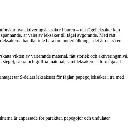
tforskar nya aktiveringsleksaker i buren – rätt fågelleksaker kan
 spännande, är valet av leksaker till fågel avgörande. Med rätt
urleksakerna handlar inte bara om underhållning – det är också en
skatta vikten av varierande material, rätt storlek och aktiveringsnivå.
 stege), säkra och giftfria material, samt leksakernas förmåga att
ntaget tar 9-delars leksaksset för fåglar, papegojleksaker i trä med
ukterna är anpassade för parakiter, papegojor och undulater.