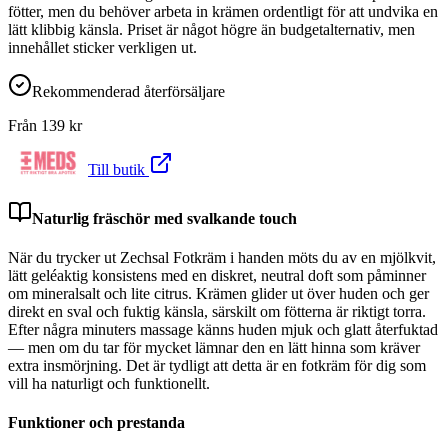
fötter, men du behöver arbeta in krämen ordentligt för att undvika en
lätt klibbig känsla. Priset är något högre än budgetalternativ, men
innehållet sticker verkligen ut.
Rekommenderad återförsäljare
Från
139
kr
Till butik
Naturlig fräschör med svalkande touch
När du trycker ut Zechsal Fotkräm i handen möts du av en mjölkvit,
lätt geléaktig konsistens med en diskret, neutral doft som påminner
om mineralsalt och lite citrus. Krämen glider ut över huden och ger
direkt en sval och fuktig känsla, särskilt om fötterna är riktigt torra.
Efter några minuters massage känns huden mjuk och glatt återfuktad
— men om du tar för mycket lämnar den en lätt hinna som kräver
extra insmörjning. Det är tydligt att detta är en fotkräm för dig som
vill ha naturligt och funktionellt.
Funktioner och prestanda