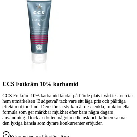
CCS Fotkräm 10% karbamid
CCS Fotkräm 10% karbamid landar på fjärde plats i vårt test och tar
hem utmärkelsen 'Budgetval' tack vare sitt låga pris och pålitliga
effekt mot torr hud. Den största styrkan är dess enkla, funktionella
formula som ger märkbar mjukhet efter bara några dagars
användning. Dock är doften något medicinsk och krämen saknar
den lyxiga känsla som dyrare konkurrenter erbjuder.
Rekommenderad återförsäljare