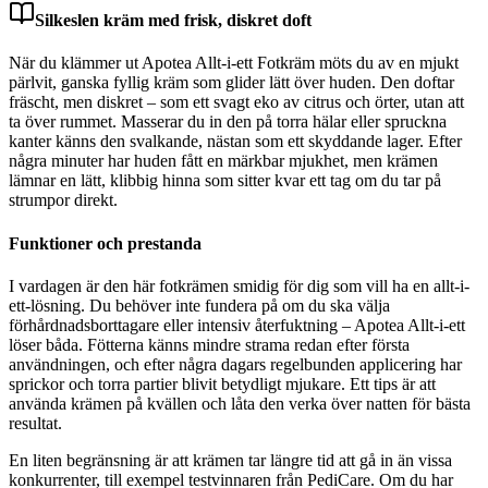
Silkeslen kräm med frisk, diskret doft
När du klämmer ut Apotea Allt-i-ett Fotkräm möts du av en mjukt
pärlvit, ganska fyllig kräm som glider lätt över huden. Den doftar
fräscht, men diskret – som ett svagt eko av citrus och örter, utan att
ta över rummet. Masserar du in den på torra hälar eller spruckna
kanter känns den svalkande, nästan som ett skyddande lager. Efter
några minuter har huden fått en märkbar mjukhet, men krämen
lämnar en lätt, klibbig hinna som sitter kvar ett tag om du tar på
strumpor direkt.
Funktioner och prestanda
I vardagen är den här fotkrämen smidig för dig som vill ha en allt-i-
ett-lösning. Du behöver inte fundera på om du ska välja
förhårdnadsborttagare eller intensiv återfuktning – Apotea Allt-i-ett
löser båda. Fötterna känns mindre strama redan efter första
användningen, och efter några dagars regelbunden applicering har
sprickor och torra partier blivit betydligt mjukare. Ett tips är att
använda krämen på kvällen och låta den verka över natten för bästa
resultat.
En liten begränsning är att krämen tar längre tid att gå in än vissa
konkurrenter, till exempel testvinnaren från PediCare. Om du har