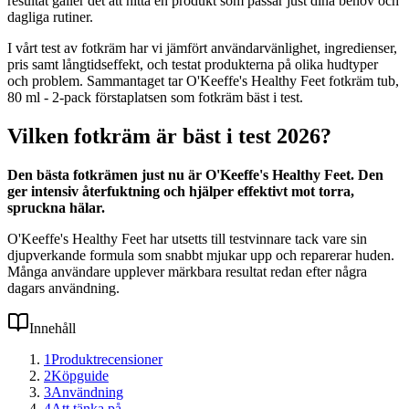
resultat gäller det att hitta en produkt som passar just dina behov och
dagliga rutiner.
I vårt test av fotkräm har vi jämfört användarvänlighet, ingredienser,
pris samt långtidseffekt, och testat produkterna på olika hudtyper
och problem. Sammantaget tar O'Keeffe's Healthy Feet fotkräm tub,
80 ml - 2-pack förstaplatsen som fotkräm bäst i test.
Vilken fotkräm är bäst i test 2026?
Den bästa fotkrämen just nu är O'Keeffe's Healthy Feet. Den
ger intensiv återfuktning och hjälper effektivt mot torra,
spruckna hälar.
O'Keeffe's Healthy Feet har utsetts till testvinnare tack vare sin
djupverkande formula som snabbt mjukar upp och reparerar huden.
Många användare upplever märkbara resultat redan efter några
dagars användning.
Innehåll
1
Produktrecensioner
2
Köpguide
3
Användning
4
Att tänka på