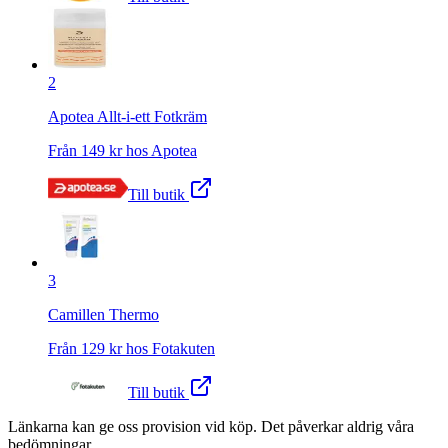
2
Apotea Allt-i-ett Fotkräm
Från
149
kr hos
Apotea
Till butik
3
Camillen Thermo
Från
129
kr hos
Fotakuten
Till butik
Länkarna kan ge oss provision vid köp. Det påverkar aldrig våra
bedömningar.