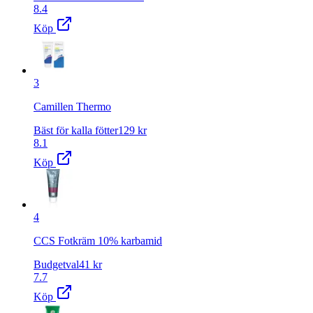
8.4
Köp
3
Camillen Thermo
Bäst för kalla fötter
129
kr
8.1
Köp
4
CCS Fotkräm 10% karbamid
Budgetval
41
kr
7.7
Köp