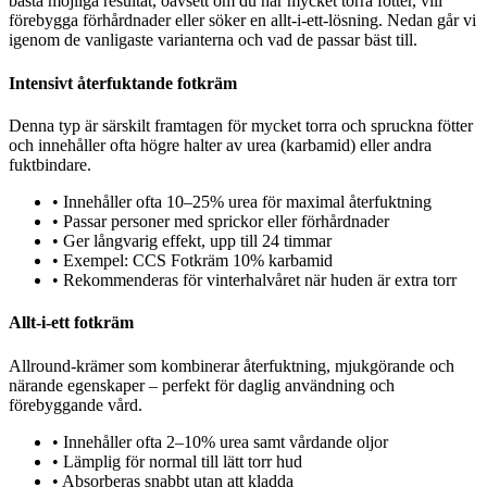
bästa möjliga resultat, oavsett om du har mycket torra fötter, vill
förebygga förhårdnader eller söker en allt-i-ett-lösning. Nedan går vi
igenom de vanligaste varianterna och vad de passar bäst till.
Intensivt återfuktande fotkräm
Denna typ är särskilt framtagen för mycket torra och spruckna fötter
och innehåller ofta högre halter av urea (karbamid) eller andra
fuktbindare.
•
Innehåller ofta 10–25% urea för maximal återfuktning
•
Passar personer med sprickor eller förhårdnader
•
Ger långvarig effekt, upp till 24 timmar
•
Exempel: CCS Fotkräm 10% karbamid
•
Rekommenderas för vinterhalvåret när huden är extra torr
Allt-i-ett fotkräm
Allround-krämer som kombinerar återfuktning, mjukgörande och
närande egenskaper – perfekt för daglig användning och
förebyggande vård.
•
Innehåller ofta 2–10% urea samt vårdande oljor
•
Lämplig för normal till lätt torr hud
•
Absorberas snabbt utan att kladda