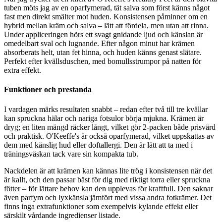
tuben möts jag av en oparfymerad, tät salva som först känns något
fast men direkt smälter mot huden. Konsistensen påminner om en
hybrid mellan kräm och salva – lätt att fördela, men utan att rinna.
Under appliceringen hörs ett svagt gnidande ljud och känslan är
omedelbart sval och lugnande. Efter någon minut har krämen
absorberats helt, utan fet hinna, och huden känns genast slätare.
Perfekt efter kvällsduschen, med bomullsstrumpor på natten för
extra effekt.
Funktioner och prestanda
I vardagen märks resultaten snabbt – redan efter två till tre kvällar
kan spruckna hälar och nariga fotsulor börja mjukna. Krämen är
dryg; en liten mängd räcker långt, vilket gör 2-packen både prisvärd
och praktisk. O'Keeffe's är också oparfymerad, vilket uppskattas av
dem med känslig hud eller doftallergi. Den är lätt att ta med i
träningsväskan tack vare sin kompakta tub.
Nackdelen är att krämen kan kännas lite trög i konsistensen när det
är kallt, och den passar bäst för dig med riktigt torra eller spruckna
fötter – för lättare behov kan den upplevas för kraftfull. Den saknar
även parfym och lyxkänsla jämfört med vissa andra fotkrämer. Det
finns inga extrafunktioner som exempelvis kylande effekt eller
särskilt vårdande ingredienser listade.