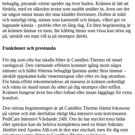
behaglig, pirrande värme sprider sig över huden. Krämen är lätt att
fördela, med en silkeslen textur som snabbt smälter in, även om det
tar någon minut innan det sista kladdet försvinner. Doften är mild
och naturligt örtig, nästan som kamomill och timjan, vilket ger en
lugnande känsla – perfekt efter en lång dag. En liten begränsning är
att krämen lämnar en tunn, lite klibbig hinna som vissa kan störa sig
på, särskilt om man vill ta på strumpor direkt.
Funktioner och prestanda
För dig som ofta har iskalla fötter är Camillen Thermo ett smart
vardagsval. Den värmande effekten kommer igång inom några
minuter och håller fötterna behagligt ljumma under flera timmar –
särskilt uppskattat kalla vintermorgnar eller efter en dag utomhus.
För bästa effekt rekommenderas att massera in krämen ordentligt
och vänta en stund innan du sätter på dig strumpor eller tofflor.
Krämen fungerar även bra efter fotbad eller innan läggdags för extra
komfort.
Den största begränsningen är att Camillen Thermo främst fokuserar
på värme och inte återfuktar riktigt lika intensivt som testvinnaren
PediCare Intensivt Vårdande 24H. Om du har mycket torra hälar
eller sprickor kan du behöva komplettera med en fetare fotkräm.
Jämfört med Apotea Allt-i-ett är den mer nischad, men för dig som