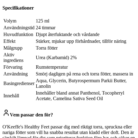
Specifikationer
Volym
125 ml
Användningstid
24 timmar
Huvudfunktion
Djupt återfuktande och vårdande
Effekt
Stärker, mjukar upp förhårdnader, tillför näring
Målgrupp
Torra fötter
Aktiv
Urea (Karbamid) 2%
ingrediens
Förvaring
Rumstemperatur
Användning
Smörj dagligen på rena och torra fötter, massera in
Aqua, Glycerin, Butyrospermum Parkii Butter,
Basingredienser
Lanolin
Innehåller bland annat Panthenol, Tocopheryl
Innehåll
Acetate, Camelina Sativa Seed Oil
Vem passar den för?
O'Keeffe's Healthy Feet passar dig med riktigt torra, spruckna eller
nariga fötter som vill ha snabba resultat utan kladd eller doft. Den är
särskilt lämpad för dig som prioriterar funktion före lyx och söker en