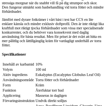
stressiga morgnar när du snabbt vill få på dig strumpor och skor.
Den fungerar utmärkt som basbehandling vid torra fötter och mindre
förhårdnader.
Jämfört med dyrare fotkrämer i vårt bäst i test har CCS en lite
enklare känsla och mindre exklusiv doftprofil. Den är inte riktigt lika
kraftfull mot riktigt tjocka förhårdnader som vissa mer specialiserade
konkurrenter, och du behöver vara konsekvent med daglig
användning för bästa resultat. Men för priset är det svårt att hitta en
mer pålitlig och lättillgänglig kräm för vardagligt underhåll av torra
fötter.
Specifikationer
Innehåll av karbamid
10%
Volym
100 ml
Aktiv ingrediens
Eukalyptus (Eucalyptus Globulus Leaf Oil)
Användningsområde
Torra fötter och förhårdnader
Form
Kräm
Funktion
Återfuktar torr hud
Applicering
Masseras in dagligen
Förvaringsinstruktion
Undvik direkt solljus
Aqua, Paraffinum Liquidum, Glycerin, Urea,