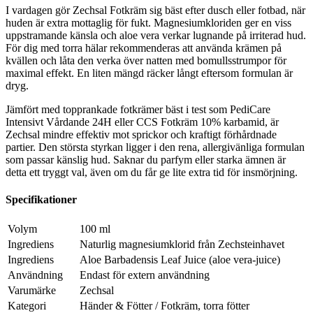
I vardagen gör Zechsal Fotkräm sig bäst efter dusch eller fotbad, när
huden är extra mottaglig för fukt. Magnesiumkloriden ger en viss
uppstramande känsla och aloe vera verkar lugnande på irriterad hud.
För dig med torra hälar rekommenderas att använda krämen på
kvällen och låta den verka över natten med bomullsstrumpor för
maximal effekt. En liten mängd räcker långt eftersom formulan är
dryg.
Jämfört med topprankade fotkrämer bäst i test som PediCare
Intensivt Vårdande 24H eller CCS Fotkräm 10% karbamid, är
Zechsal mindre effektiv mot sprickor och kraftigt förhårdnade
partier. Den största styrkan ligger i den rena, allergivänliga formulan
som passar känslig hud. Saknar du parfym eller starka ämnen är
detta ett tryggt val, även om du får ge lite extra tid för insmörjning.
Specifikationer
Volym
100 ml
Ingrediens
Naturlig magnesiumklorid från Zechsteinhavet
Ingrediens
Aloe Barbadensis Leaf Juice (aloe vera-juice)
Användning
Endast för extern användning
Varumärke
Zechsal
Kategori
Händer & Fötter / Fotkräm, torra fötter