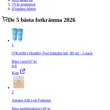
5
Vår testmetod
6
Vanliga frågor
De
5
bästa
fotkräm
na 2026
1
O'Keeffe's Healthy Feet fotkräm tub, 80 ml - 2-pack
Bäst i test
147
kr
8.8
Köp
2
Apotea Allt-i-ett Fotkräm
Bäst multifunktion
149
kr