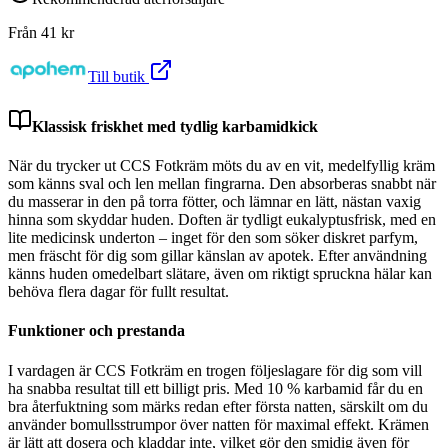
Från
41
kr
Till butik
Klassisk friskhet med tydlig karbamidkick
När du trycker ut CCS Fotkräm möts du av en vit, medelfyllig kräm
som känns sval och len mellan fingrarna. Den absorberas snabbt när
du masserar in den på torra fötter, och lämnar en lätt, nästan vaxig
hinna som skyddar huden. Doften är tydligt eukalyptusfrisk, med en
lite medicinsk underton – inget för den som söker diskret parfym,
men fräscht för dig som gillar känslan av apotek. Efter användning
känns huden omedelbart slätare, även om riktigt spruckna hälar kan
behöva flera dagar för fullt resultat.
Funktioner och prestanda
I vardagen är CCS Fotkräm en trogen följeslagare för dig som vill
ha snabba resultat till ett billigt pris. Med 10 % karbamid får du en
bra återfuktning som märks redan efter första natten, särskilt om du
använder bomullsstrumpor över natten för maximal effekt. Krämen
är lätt att dosera och kladdar inte, vilket gör den smidig även för