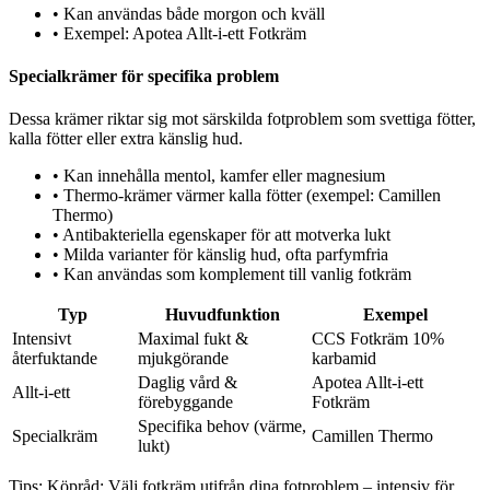
•
Kan användas både morgon och kväll
•
Exempel: Apotea Allt-i-ett Fotkräm
Specialkrämer för specifika problem
Dessa krämer riktar sig mot särskilda fotproblem som svettiga fötter,
kalla fötter eller extra känslig hud.
•
Kan innehålla mentol, kamfer eller magnesium
•
Thermo-krämer värmer kalla fötter (exempel: Camillen
Thermo)
•
Antibakteriella egenskaper för att motverka lukt
•
Milda varianter för känslig hud, ofta parfymfria
•
Kan användas som komplement till vanlig fotkräm
Typ
Huvudfunktion
Exempel
Intensivt
Maximal fukt &
CCS Fotkräm 10%
återfuktande
mjukgörande
karbamid
Daglig vård &
Apotea Allt-i-ett
Allt-i-ett
förebyggande
Fotkräm
Specifika behov (värme,
Specialkräm
Camillen Thermo
lukt)
Tips:
Köpråd: Välj fotkräm utifrån dina fotproblem – intensiv för