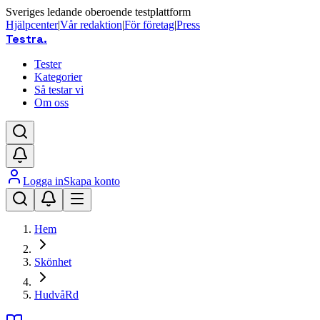
Sveriges ledande oberoende testplattform
Hjälpcenter
|
Vår redaktion
|
För företag
|
Press
Testra
.
Tester
Kategorier
Så testar vi
Om oss
Logga in
Skapa konto
Hem
Skönhet
HudvåRd