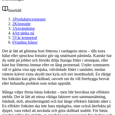
Innehåll
1
Produktrecensioner
2
Köpguide
3
Användning
4
Att tänka på
5
Vår testmetod
6
Vanliga frågor
Det är lätt att glömma bort fötterna i vardagens stress – tills torra
hälar eller spruckna fotsulor gör sig smärtsamt påminda. Kanske har
du suttit på jobbet och försökt dölja fnasiga fötter i strumpan, eller
känt hur fötterna ömmar efter en lång promenad. Under sommaren
vill vi gärna visa upp mjuka, välvårdade fötter i sandaler, medan
vintern kräver extra skydd mot kyla och torr inomhusluft. En riktigt
bra fotkräm kan göra skillnad, oavsett om du vill förebygga besvär
eller behandla problem som redan uppstått.
Många väljer första bästa fotkräm – men blir besvikna när effekten
uteblir. Det är lätt att missa viktiga faktorer som sammansättning,
fukthalt, doft, absorberingstid och hur länge effekten faktiskt sitter i.
En effektiv fotkräm ska inte bara mjukgöra, utan också återfukta på
djupet, vara enkel att använda och göra skillnad snabbt. För bästa