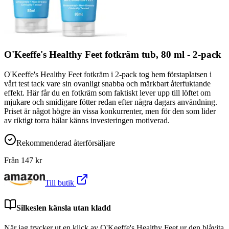
O'Keeffe's Healthy Feet fotkräm tub, 80 ml - 2-pack
O'Keeffe's Healthy Feet fotkräm i 2-pack tog hem förstaplatsen i
vårt test tack vare sin ovanligt snabba och märkbart återfuktande
effekt. Här får du en fotkräm som faktiskt lever upp till löftet om
mjukare och smidigare fötter redan efter några dagars användning.
Priset är något högre än vissa konkurrenter, men för den som lider
av riktigt torra hälar känns investeringen motiverad.
Rekommenderad återförsäljare
Från
147
kr
Till butik
Silkeslen känsla utan kladd
När jag trycker ut en klick av O'Keeffe's Healthy Feet ur den blåvita