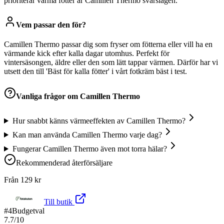
prioriterar varma fötter är Camillen Thermo svårslagen.
Vem passar den för?
Camillen Thermo passar dig som fryser om fötterna eller vill ha en
värmande kick efter kalla dagar utomhus. Perfekt för
vintersäsongen, äldre eller den som lätt tappar värmen. Därför har vi
utsett den till 'Bäst för kalla fötter' i vårt fotkräm bäst i test.
Vanliga frågor om
Camillen Thermo
Hur snabbt känns värmeeffekten av Camillen Thermo?
Kan man använda Camillen Thermo varje dag?
Fungerar Camillen Thermo även mot torra hälar?
Rekommenderad återförsäljare
Från
129
kr
Till butik
#
4
Budgetval
7.7
/10