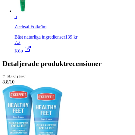
5
Zechsal Fotkräm
Bäst naturliga ingredienser
139
kr
7.2
Köp
Detaljerade produktrecensioner
#
1
Bäst i test
8.8
/10