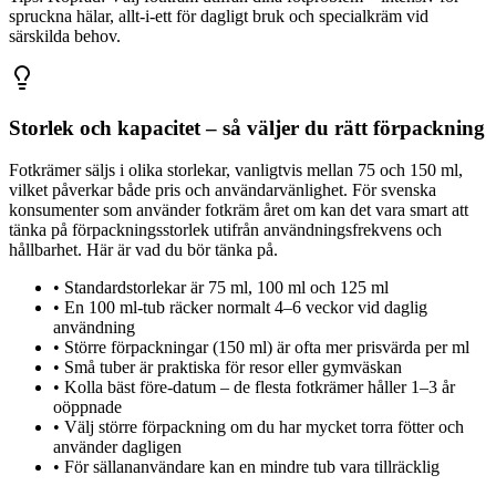
spruckna hälar, allt-i-ett för dagligt bruk och specialkräm vid
särskilda behov.
Storlek och kapacitet – så väljer du rätt förpackning
Fotkrämer säljs i olika storlekar, vanligtvis mellan 75 och 150 ml,
vilket påverkar både pris och användarvänlighet. För svenska
konsumenter som använder fotkräm året om kan det vara smart att
tänka på förpackningsstorlek utifrån användningsfrekvens och
hållbarhet. Här är vad du bör tänka på.
•
Standardstorlekar är 75 ml, 100 ml och 125 ml
•
En 100 ml-tub räcker normalt 4–6 veckor vid daglig
användning
•
Större förpackningar (150 ml) är ofta mer prisvärda per ml
•
Små tuber är praktiska för resor eller gymväskan
•
Kolla bäst före-datum – de flesta fotkrämer håller 1–3 år
oöppnade
•
Välj större förpackning om du har mycket torra fötter och
använder dagligen
•
För sällananvändare kan en mindre tub vara tillräcklig