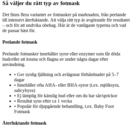
Så väljer du rätt typ av fotmask
Det finns flera varianter av fotmasker på marknaden, från peelande
till intensivt återfuktande. Att välja rätt typ är avgörande för resultatet
– och för att undvika obehag. Här är de vanligaste typerna och vad
de passar bäst för.
Peelande fotmask
Peelande fotmasker innehåller syror eller enzymer som får döda
hudceller att lossna och flagna av under några dagar efter
användning.
•
Ger synlig fjällning och avlägsnar förhårdnader på 5–7
dagar
•
Innehåller ofta AHA- eller BHA-syror (t.ex. mjölksyra,
salicylsyra)
•
Ej lämplig för känslig hud eller om du har sår/sprickor
•
Resultat syns efter ca 1 vecka
•
Populär för djupgående behandling, t.ex. Baby Foot
Fotmask
Återfuktande fotmask