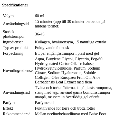
Specifikationer
Volym
60 ml
15 minuter (upp till 30 minuter beroende på
Användningstid
hudens torrhet)
Storlek
36-45
plaststrumpor
Ingredienser
Kollagen, hyaluronsyra, 15 naturliga extrakt
Typ av produkt
Fuktgivande fotmask
Förpackning
Ett par engångsstrumpor i plast med gel
Aqua, Butylene Glycol, Glycerin, Peg-60
Hydrogenated Castor Oil, Trehalose,
Hydroxyethylcellulose, Parfum, Sodium
Huvudingredienser
Citrate, Sodium Hyaluronate, Soluble
Collagen, Olea Europaea Fruit Oil, Aloe
Barbadensis Leaf Extract med flera
Tvätta och torka fötterna, ta på plaststrumporna,
Användningsråd
stäng med tejp, använd gärna bomullsstrumpor
utanpå, massera in överflödig gel efteråt
Parfym
Parfymerad
Effekt
Fuktgivande för torra och trötta fötter
Rekommenderad
Mellan peelingbehandlingar med Baby Foot