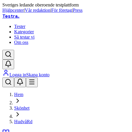
Sveriges ledande oberoende testplattform
Hjälpcenter
|
Vår redaktion
|
För företag
|
Press
Testra
.
Tester
Kategorier
Så testar vi
Om oss
Logga in
Skapa konto
Hem
Skönhet
HudvåRd