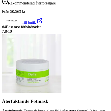
Rekommenderad återförsäljare
Från
50,563
kr
Till butik
#
4
Bäst mot förhårdnader
7.8
/10
Återfuktande Fotmask
Återfuktande Fotmask knep plats #4 i vårt stora fotmask bäst i test