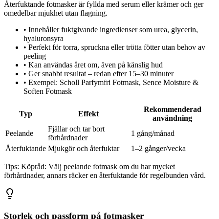
Återfuktande fotmasker är fyllda med serum eller krämer och ger
omedelbar mjukhet utan flagning.
•
Innehåller fuktgivande ingredienser som urea, glycerin,
hyaluronsyra
•
Perfekt för torra, spruckna eller trötta fötter utan behov av
peeling
•
Kan användas året om, även på känslig hud
•
Ger snabbt resultat – redan efter 15–30 minuter
•
Exempel: Scholl Parfymfri Fotmask, Sence Moisture &
Soften Fotmask
Rekommenderad
Typ
Effekt
användning
Fjällar och tar bort
Peelande
1 gång/månad
förhårdnader
Återfuktande
Mjukgör och återfuktar
1–2 gånger/vecka
Tips:
Köpråd: Välj peelande fotmask om du har mycket
förhårdnader, annars räcker en återfuktande för regelbunden vård.
Storlek och passform på fotmasker