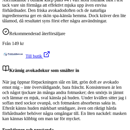
tack vare sin förmåga att effektivt mjuka upp även envisa
förhårdnader. Den friska avokadodoften och de naturliga
ingredienserna ger en skön spa-känsla hemma. Dock kräver den lite
tålamod, då resultatet syns först efter några användningar.
Rekommenderad återförsäljare
Från
149
kr
Till butik
Krämig avokadokur som smälter in
När jag öppnar förpackningen slår en lätt, grön doft av avokado
emot mig – inte överväldigande, bara fräscht. Konsistensen är len
och något tjockare än många andra fotmasker; den smörjs in jämnt
och lämnar en mjuk, sval känsla på huden. Under kvällen sitter jag i
soffan med sockor ovanpå, och fotmasken absorberas sakta in.
Efteråt känns huden märkbart smidigare, även om riktigt hårda
förhårdnader behöver några omgångar till. En liten nackdel: masken
kan kännas klibbig om man tar för mycket.
Funktioner och prestanda