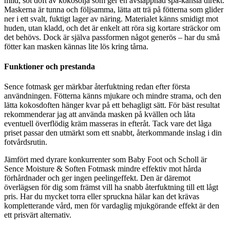
mild, söt doft av kokosolja som ger en avslappnad spa-känsla direkt.
Maskerna är tunna och följsamma, lätta att trä på fötterna som glider
ner i ett svalt, fuktigt lager av näring. Materialet känns smidigt mot
huden, utan kladd, och det är enkelt att röra sig kortare sträckor om
det behövs. Dock är själva passformen något generös – har du små
fötter kan masken kännas lite lös kring tårna.
Funktioner och prestanda
Sence fotmask ger märkbar återfuktning redan efter första
användningen. Fötterna känns mjukare och mindre strama, och den
lätta kokosdoften hänger kvar på ett behagligt sätt. För bäst resultat
rekommenderar jag att använda masken på kvällen och låta
eventuell överflödig kräm masseras in efteråt. Tack vare det låga
priset passar den utmärkt som ett snabbt, återkommande inslag i din
fotvårdsrutin.
Jämfört med dyrare konkurrenter som Baby Foot och Scholl är
Sence Moisture & Soften Fotmask mindre effektiv mot hårda
förhårdnader och ger ingen peelingeffekt. Den är däremot
överlägsen för dig som främst vill ha snabb återfuktning till ett lågt
pris. Har du mycket torra eller spruckna hälar kan det krävas
kompletterande vård, men för vardaglig mjukgörande effekt är den
ett prisvärt alternativ.