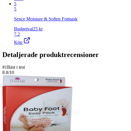
5
5
Sence Moisture & Soften Fotmask
Budgetval
25
kr
7.2
Köp
Detaljerade produktrecensioner
#
1
Bäst i test
8.8
/10