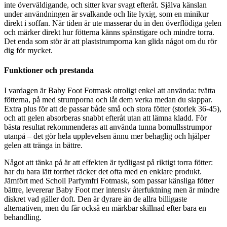
inte överväldigande, och sitter kvar svagt efteråt. Själva känslan
under användningen är svalkande och lite lyxig, som en minikur
direkt i soffan. När tiden är ute masserar du in den överflödiga gelen
och märker direkt hur fötterna känns spänstigare och mindre torra.
Det enda som stör är att plaststrumporna kan glida något om du rör
dig för mycket.
Funktioner och prestanda
I vardagen är Baby Foot Fotmask otroligt enkel att använda: tvätta
fötterna, på med strumporna och låt dem verka medan du slappar.
Extra plus för att de passar både små och stora fötter (storlek 36-45),
och att gelen absorberas snabbt efteråt utan att lämna kladd. För
bästa resultat rekommenderas att använda tunna bomullsstrumpor
utanpå – det gör hela upplevelsen ännu mer behaglig och hjälper
gelen att tränga in bättre.
Något att tänka på är att effekten är tydligast på riktigt torra fötter:
har du bara lätt torrhet räcker det ofta med en enklare produkt.
Jämfört med Scholl Parfymfri Fotmask, som passar känsliga fötter
bättre, levererar Baby Foot mer intensiv återfuktning men är mindre
diskret vad gäller doft. Den är dyrare än de allra billigaste
alternativen, men du får också en märkbar skillnad efter bara en
behandling.