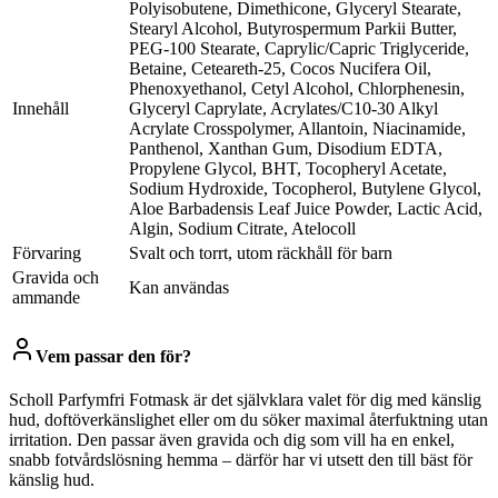
Polyisobutene, Dimethicone, Glyceryl Stearate,
Stearyl Alcohol, Butyrospermum Parkii Butter,
PEG-100 Stearate, Caprylic/Capric Triglyceride,
Betaine, Ceteareth-25, Cocos Nucifera Oil,
Phenoxyethanol, Cetyl Alcohol, Chlorphenesin,
Innehåll
Glyceryl Caprylate, Acrylates/C10-30 Alkyl
Acrylate Crosspolymer, Allantoin, Niacinamide,
Panthenol, Xanthan Gum, Disodium EDTA,
Propylene Glycol, BHT, Tocopheryl Acetate,
Sodium Hydroxide, Tocopherol, Butylene Glycol,
Aloe Barbadensis Leaf Juice Powder, Lactic Acid,
Algin, Sodium Citrate, Atelocoll
Förvaring
Svalt och torrt, utom räckhåll för barn
Gravida och
Kan användas
ammande
Vem passar den för?
Scholl Parfymfri Fotmask är det självklara valet för dig med känslig
hud, doftöverkänslighet eller om du söker maximal återfuktning utan
irritation. Den passar även gravida och dig som vill ha en enkel,
snabb fotvårdslösning hemma – därför har vi utsett den till bäst för
känslig hud.