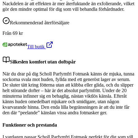
Nackdelen är att effekten är mer återfuktande än exfolierande, vilket
gör den mindre optimal för dig som vill behandla förhårdnader.
Rekommenderad återförsäljare
Från
69
kr
Till butik
Silkeslen komfort utan doftspår
När du drar på dig Scholl Parfymfri Fotmask känns de mjuka, tunna
sockorna svala mot huden, fyllda med ett generöst lager av serum.
De sluter tätt kring fötterna utan att klibba eller glida, och du slipper
helt störande dofter – här är det absolut parfymfritt. Under de 20
minuterna infinner sig en behaglig, nästan viktlös känsla. Efteråt
känns huden omedelbart mjukare och smidigare, utan någon
kvarvarande hinna. Den enda lilla begränsningen är att du inte får
den där “peelande” känslan vissa andra fotmasker ger.
Funktioner och prestanda
I vardagen passar Scholl Parfymfri Fotmask perfekt för dig som vill