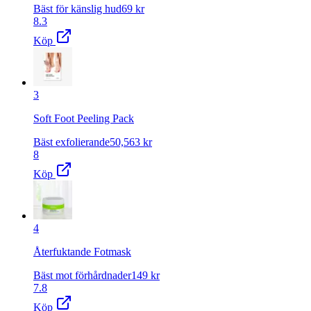
Bäst för känslig hud
69
kr
8.3
Köp
3
Soft Foot Peeling Pack
Bäst exfolierande
50,563
kr
8
Köp
4
Återfuktande Fotmask
Bäst mot förhårdnader
149
kr
7.8
Köp