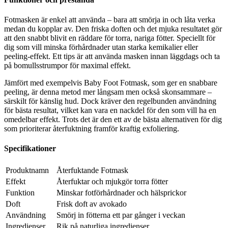
Fotmasken är enkel att använda – bara att smörja in och låta verka
medan du kopplar av. Den friska doften och det mjuka resultatet gör
att den snabbt blivit en räddare för torra, nariga fötter. Speciellt för
dig som vill minska förhårdnader utan starka kemikalier eller
peeling-effekt. Ett tips är att använda masken innan läggdags och ta
på bomullsstrumpor för maximal effekt.
Jämfört med exempelvis Baby Foot Fotmask, som ger en snabbare
peeling, är denna metod mer långsam men också skonsammare –
särskilt för känslig hud. Dock kräver den regelbunden användning
för bästa resultat, vilket kan vara en nackdel för den som vill ha en
omedelbar effekt. Trots det är den ett av de bästa alternativen för dig
som prioriterar återfuktning framför kraftig exfoliering.
Specifikationer
Produktnamn
Återfuktande Fotmask
Effekt
Återfuktar och mjukgör torra fötter
Funktion
Minskar fotförhårdnader och hälsprickor
Doft
Frisk doft av avokado
Användning
Smörj in fötterna ett par gånger i veckan
Ingredienser
Rik på naturliga ingredienser