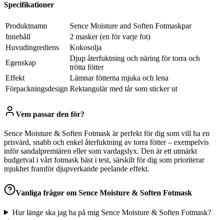
Specifikationer
Produktnamn
Sence Moisture and Soften Fotmaskpar
Innehåll
2 masker (en för varje fot)
Huvudingrediens
Kokosolja
Djup återfuktning och näring för torra och
Egenskap
trötta fötter
Effekt
Lämnar fötterna mjuka och lena
Förpackningsdesign
Rektangulär med tår som sticker ut
Vem passar den för?
Sence Moisture & Soften Fotmask är perfekt för dig som vill ha en
prisvärd, snabb och enkel återfuktning av torra fötter – exempelvis
inför sandalpremiären eller som vardagslyx. Den är ett utmärkt
budgetval i vårt fotmask bäst i test, särskilt för dig som prioriterar
mjukhet framför djupverkande peelande effekt.
Vanliga frågor om
Sence Moisture & Soften Fotmask
Hur länge ska jag ha på mig Sence Moisture & Soften Fotmask?