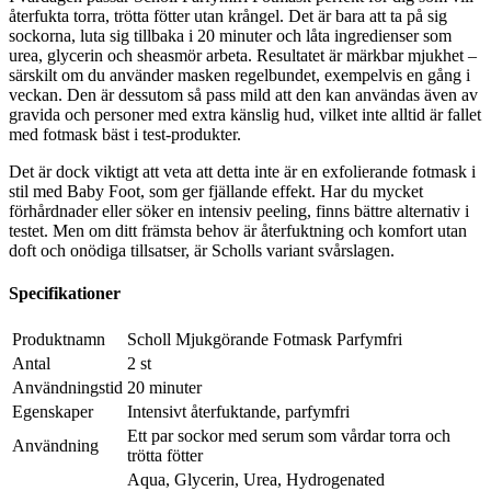
återfukta torra, trötta fötter utan krångel. Det är bara att ta på sig
sockorna, luta sig tillbaka i 20 minuter och låta ingredienser som
urea, glycerin och sheasmör arbeta. Resultatet är märkbar mjukhet –
särskilt om du använder masken regelbundet, exempelvis en gång i
veckan. Den är dessutom så pass mild att den kan användas även av
gravida och personer med extra känslig hud, vilket inte alltid är fallet
med fotmask bäst i test-produkter.
Det är dock viktigt att veta att detta inte är en exfolierande fotmask i
stil med Baby Foot, som ger fjällande effekt. Har du mycket
förhårdnader eller söker en intensiv peeling, finns bättre alternativ i
testet. Men om ditt främsta behov är återfuktning och komfort utan
doft och onödiga tillsatser, är Scholls variant svårslagen.
Specifikationer
Produktnamn
Scholl Mjukgörande Fotmask Parfymfri
Antal
2 st
Användningstid
20 minuter
Egenskaper
Intensivt återfuktande, parfymfri
Ett par sockor med serum som vårdar torra och
Användning
trötta fötter
Aqua, Glycerin, Urea, Hydrogenated