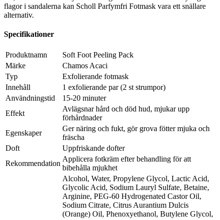
flagor i sandalerna kan Scholl Parfymfri Fotmask vara ett snällare
alternativ.
Specifikationer
Produktnamn
Soft Foot Peeling Pack
Märke
Chamos Acaci
Typ
Exfolierande fotmask
Innehåll
1 exfolierande par (2 st strumpor)
Användningstid
15-20 minuter
Avlägsnar hård och död hud, mjukar upp
Effekt
förhårdnader
Ger näring och fukt, gör grova fötter mjuka och
Egenskaper
fräscha
Doft
Uppfriskande dofter
Applicera fotkräm efter behandling för att
Rekommendation
bibehålla mjukhet
Alcohol, Water, Propylene Glycol, Lactic Acid,
Glycolic Acid, Sodium Lauryl Sulfate, Betaine,
Arginine, PEG-60 Hydrogenated Castor Oil,
Sodium Citrate, Citrus Aurantium Dulcis
(Orange) Oil, Phenoxyethanol, Butylene Glycol,