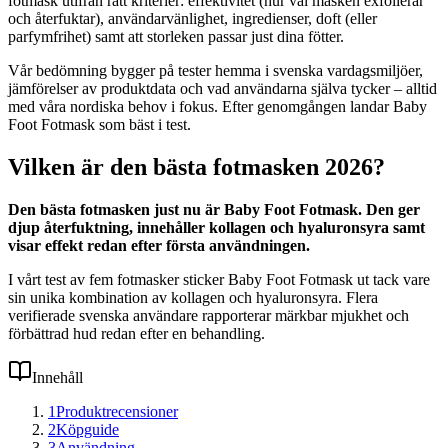
fotmask utifrån rätt kriterier: effektivitet (hur väl masken exfolierar
och återfuktar), användarvänlighet, ingredienser, doft (eller
parfymfrihet) samt att storleken passar just dina fötter.
Vår bedömning bygger på tester hemma i svenska vardagsmiljöer,
jämförelser av produktdata och vad användarna själva tycker – alltid
med våra nordiska behov i fokus. Efter genomgången landar Baby
Foot Fotmask som bäst i test.
Vilken är den bästa fotmasken 2026?
Den bästa fotmasken just nu är Baby Foot Fotmask. Den ger
djup återfuktning, innehåller kollagen och hyaluronsyra samt
visar effekt redan efter första användningen.
I vårt test av fem fotmasker sticker Baby Foot Fotmask ut tack vare
sin unika kombination av kollagen och hyaluronsyra. Flera
verifierade svenska användare rapporterar märkbar mjukhet och
förbättrad hud redan efter en behandling.
Innehåll
1
Produktrecensioner
2
Köpguide
3
Användning