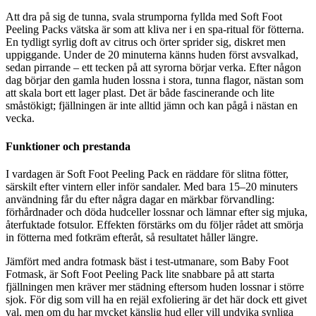
Att dra på sig de tunna, svala strumporna fyllda med Soft Foot
Peeling Packs vätska är som att kliva ner i en spa-ritual för fötterna.
En tydligt syrlig doft av citrus och örter sprider sig, diskret men
uppiggande. Under de 20 minuterna känns huden först avsvalkad,
sedan pirrande – ett tecken på att syrorna börjar verka. Efter någon
dag börjar den gamla huden lossna i stora, tunna flagor, nästan som
att skala bort ett lager plast. Det är både fascinerande och lite
småstökigt; fjällningen är inte alltid jämn och kan pågå i nästan en
vecka.
Funktioner och prestanda
I vardagen är Soft Foot Peeling Pack en räddare för slitna fötter,
särskilt efter vintern eller inför sandaler. Med bara 15–20 minuters
användning får du efter några dagar en märkbar förvandling:
förhårdnader och döda hudceller lossnar och lämnar efter sig mjuka,
återfuktade fotsulor. Effekten förstärks om du följer rådet att smörja
in fötterna med fotkräm efteråt, så resultatet håller längre.
Jämfört med andra fotmask bäst i test-utmanare, som Baby Foot
Fotmask, är Soft Foot Peeling Pack lite snabbare på att starta
fjällningen men kräver mer städning eftersom huden lossnar i större
sjok. För dig som vill ha en rejäl exfoliering är det här dock ett givet
val, men om du har mycket känslig hud eller vill undvika synliga