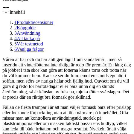
Innehåll
1
Produktrecensioner
2
Köpguide
3
Användning
4
Att tänka på
5
Vår testmetod
6
Vanliga frågor
Våren är här och du har äntligen tagit fram sandalerna – men så
inser du att vinterfötterna inte riktigt är redo för premiär. En lång dag
på jobbet i täta skor kan göra att fötterna känns torra och trötta när
du väl kommer hem. Kanske ser du fram emot en stunds egentid i
soffan, men störs av nariga hälar och fjällig hud. Oavsett om du vill
göra dig redo för barfotadagar eller bara unna dig en stunds
återhämtning, så är känslan av fräscha, mjuka fötter svårslagen. Det
är precis där en riktigt bra fotmask gör skillnad.
Fällan de flesta trampar i är att man väljer fotmask bara efter prislapp
eller lockande förpackning utan att titta närmare på innehållet. Ofta
missar man att kontrollera användningstid, storlek på
plaststrumporna eller om masken faktiskt passar ens hudtyp, vilket
kan leda till både irritation och magra resultat. Nyckeln är att välja