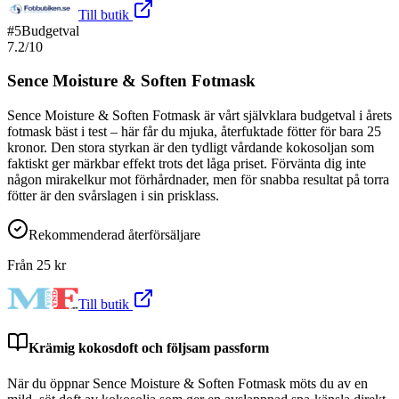
Till butik
#
5
Budgetval
7.2
/10
Sence Moisture & Soften Fotmask
Sence Moisture & Soften Fotmask är vårt självklara budgetval i årets
fotmask bäst i test – här får du mjuka, återfuktade fötter för bara 25
kronor. Den stora styrkan är den tydligt vårdande kokosoljan som
faktiskt ger märkbar effekt trots det låga priset. Förvänta dig inte
någon mirakelkur mot förhårdnader, men för snabba resultat på torra
fötter är den svårslagen i sin prisklass.
Rekommenderad återförsäljare
Från
25
kr
Till butik
Krämig kokosdoft och följsam passform
När du öppnar Sence Moisture & Soften Fotmask möts du av en