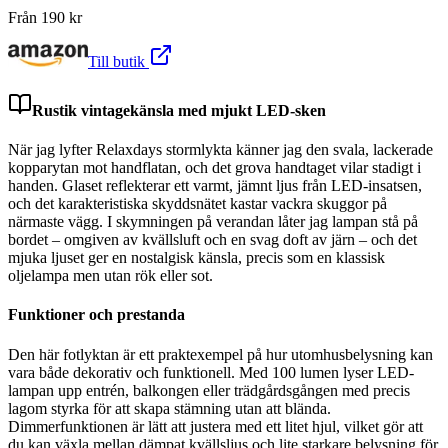
Från
190
kr
Till butik
Rustik vintagekänsla med mjukt LED-sken
När jag lyfter Relaxdays stormlykta känner jag den svala, lackerade
kopparytan mot handflatan, och det grova handtaget vilar stadigt i
handen. Glaset reflekterar ett varmt, jämnt ljus från LED-insatsen,
och det karakteristiska skyddsnätet kastar vackra skuggor på
närmaste vägg. I skymningen på verandan låter jag lampan stå på
bordet – omgiven av kvällsluft och en svag doft av järn – och det
mjuka ljuset ger en nostalgisk känsla, precis som en klassisk
oljelampa men utan rök eller sot.
Funktioner och prestanda
Den här fotlyktan är ett praktexempel på hur utomhusbelysning kan
vara både dekorativ och funktionell. Med 100 lumen lyser LED-
lampan upp entrén, balkongen eller trädgårdsgången med precis
lagom styrka för att skapa stämning utan att blända.
Dimmerfunktionen är lätt att justera med ett litet hjul, vilket gör att
du kan växla mellan dämpat kvällsljus och lite starkare belysning för