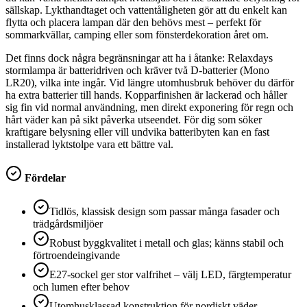
sällskap. Lykthandtaget och vattentåligheten gör att du enkelt kan
flytta och placera lampan där den behövs mest – perfekt för
sommarkvällar, camping eller som fönsterdekoration året om.
Det finns dock några begränsningar att ha i åtanke: Relaxdays
stormlampa är batteridriven och kräver två D-batterier (Mono
LR20), vilka inte ingår. Vid längre utomhusbruk behöver du därför
ha extra batterier till hands. Kopparfinishen är lackerad och håller
sig fin vid normal användning, men direkt exponering för regn och
hårt väder kan på sikt påverka utseendet. För dig som söker
kraftigare belysning eller vill undvika batteribyten kan en fast
installerad lyktstolpe vara ett bättre val.
Fördelar
Tidlös, klassisk design som passar många fasader och
trädgårdsmiljöer
Robust byggkvalitet i metall och glas; känns stabil och
förtroendeingivande
E27-sockel ger stor valfrihet – välj LED, färgtemperatur
och lumen efter behov
Utomhusklassad konstruktion för nordiskt väder