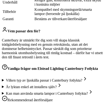
Rengör glas, kontrollera skruvar; extra skydd
Underhåll
i kustnära miljöer
Kompatibel med skymningsrelä/smarta
Tillbehör
lampor (beroende på ljuskälla)
Garanti
Bestäms av tillverkare/återförsäljare
Vem passar den för?
Canterbury är utmärkt för dig som vill skapa klassisk
trädgårdsbelysning med en genuin retrokänsla, utan att det
dominerar helhetsintrycket. Passar särskilt dig som prioriterar
harmonisk utomhusbelysning till rimlig kostnad – därför har vi utsett
den till finast retrostil i årets test.
Vanliga frågor om
Elstead Lighting Canterbury Fotlykta
Vilken typ av ljuskälla passar i Canterbury fotlykta?
Är lyktan enkel att installera själv?
Kan man använda smarta lampor i Canterbury fotlykta?
Rekommenderad återförsäljare