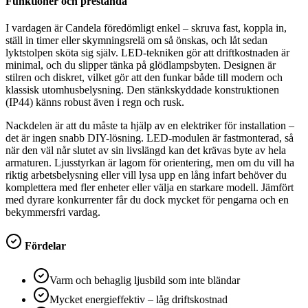
Funktioner och prestanda
I vardagen är Candela föredömligt enkel – skruva fast, koppla in,
ställ in timer eller skymningsrelä om så önskas, och låt sedan
lyktstolpen sköta sig själv. LED-tekniken gör att driftkostnaden är
minimal, och du slipper tänka på glödlampsbyten. Designen är
stilren och diskret, vilket gör att den funkar både till modern och
klassisk utomhusbelysning. Den stänkskyddade konstruktionen
(IP44) känns robust även i regn och rusk.
Nackdelen är att du måste ta hjälp av en elektriker för installation –
det är ingen snabb DIY-lösning. LED-modulen är fastmonterad, så
när den väl når slutet av sin livslängd kan det krävas byte av hela
armaturen. Ljusstyrkan är lagom för orientering, men om du vill ha
riktig arbetsbelysning eller vill lysa upp en lång infart behöver du
komplettera med fler enheter eller välja en starkare modell. Jämfört
med dyrare konkurrenter får du dock mycket för pengarna och en
bekymmersfri vardag.
Fördelar
Varm och behaglig ljusbild som inte bländar
Mycket energieffektiv – låg driftskostnad