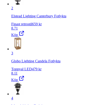
2
Elstead Lighting Canterbury Fotlykta
Finast retrostil
659
kr
8.71
Köp
3
Globo Lighting Candela Fotlykta
Toppval LED
479
kr
8.11
Köp
4