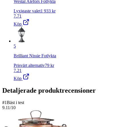
Westal Alefors Fotlykta
Lyxigaste valet
1 933
kr
7.71
Köp
5
Brilliant Nissie Fotlykta
Prisvärt alternativ
79
kr
7.21
Köp
Detaljerade produktrecensioner
#
1
Bäst i test
9.11
/10