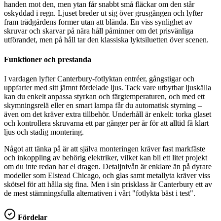
handen mot den, men ytan får snabbt små fläckar om den står
oskyddad i regn. Ljuset breder ut sig över grusgången och lyfter
fram trädgårdens former utan att blända. En viss synlighet av
skruvar och skarvar på nära håll påminner om det prisvänliga
utförandet, men på håll tar den klassiska lyktsiluetten över scenen.
Funktioner och prestanda
I vardagen lyfter Canterbury-fotlyktan entréer, gångstigar och
uppfarter med sitt jämnt fördelade ljus. Tack vare utbytbar ljuskälla
kan du enkelt anpassa styrkan och färgtemperaturen, och med ett
skymningsrelä eller en smart lampa får du automatisk styrning –
även om det kräver extra tillbehör. Underhåll är enkelt: torka glaset
och kontrollera skruvarna ett par gånger per år för att alltid få klart
ljus och stadig montering.
Något att tänka på är att själva monteringen kräver fast markfäste
och inkoppling av behörig elektriker, vilket kan bli ett litet projekt
om du inte redan har el dragen. Detaljnivån är enklare än på dyrare
modeller som Elstead Chicago, och glas samt metallyta kräver viss
skötsel för att hålla sig fina. Men i sin prisklass är Canterbury ett av
de mest stämningsfulla alternativen i vårt "fotlykta bäst i test".
Fördelar