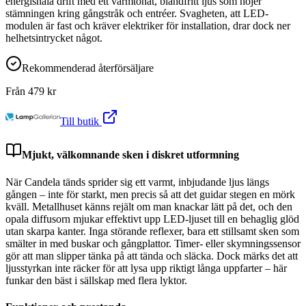
energisnåla drift med ett varmtonat, bländfritt ljus som höjer
stämningen kring gångstråk och entréer. Svagheten, att LED-
modulen är fast och kräver elektriker för installation, drar dock ner
helhetsintrycket något.
Rekommenderad återförsäljare
Från
479
kr
Till butik
Mjukt, välkomnande sken i diskret utformning
När Candela tänds sprider sig ett varmt, inbjudande ljus längs
gången – inte för starkt, men precis så att det guidar stegen en mörk
kväll. Metallhuset känns rejält om man knackar lätt på det, och den
opala diffusorn mjukar effektivt upp LED-ljuset till en behaglig glöd
utan skarpa kanter. Inga störande reflexer, bara ett stillsamt sken som
smälter in med buskar och gångplattor. Timer- eller skymningssensor
gör att man slipper tänka på att tända och släcka. Dock märks det att
ljusstyrkan inte räcker för att lysa upp riktigt långa uppfarter – här
funkar den bäst i sällskap med flera lyktor.