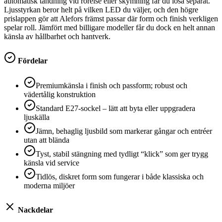
automatisk tändning vid rörelse eller skymning får du lösa separat.
Ljusstyrkan beror helt på vilken LED du väljer, och den högre
prislappen gör att Alefors främst passar där form och finish verkligen
spelar roll. Jämfört med billigare modeller får du dock en helt annan
känsla av hållbarhet och hantverk.
Fördelar
Premiumkänsla i finish och passform; robust och
vädertålig konstruktion
Standard E27-sockel – lätt att byta eller uppgradera
ljuskälla
Jämn, behaglig ljusbild som markerar gångar och entréer
utan att blända
Tyst, stabil stängning med tydligt “klick” som ger trygg
känsla vid service
Tidlös, diskret form som fungerar i både klassiska och
moderna miljöer
Nackdelar