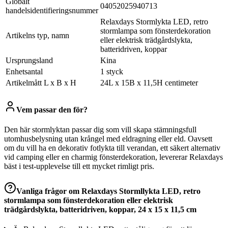
Globalt
04052025940713
handelsidentifieringsnummer
Relaxdays Stormlykta LED, retro
stormlampa som fönsterdekoration
Artikelns typ, namn
eller elektrisk trädgårdslykta,
batteridriven, koppar
Ursprungsland
Kina
Enhetsantal
1 styck
Artikelmått L x B x H
24L x 15B x 11,5H centimeter
Vem passar den för?
Den här stormlyktan passar dig som vill skapa stämningsfull
utomhusbelysning utan krångel med eldragning eller eld. Oavsett
om du vill ha en dekorativ fotlykta till verandan, ett säkert alternativ
vid camping eller en charmig fönsterdekoration, levererar Relaxdays
bäst i test-upplevelse till ett mycket rimligt pris.
Vanliga frågor om
Relaxdays Stormllykta LED, retro
stormlampa som fönsterdekoration eller elektrisk
trädgårdslykta, batteridriven, koppar, 24 x 15 x 11,5 cm