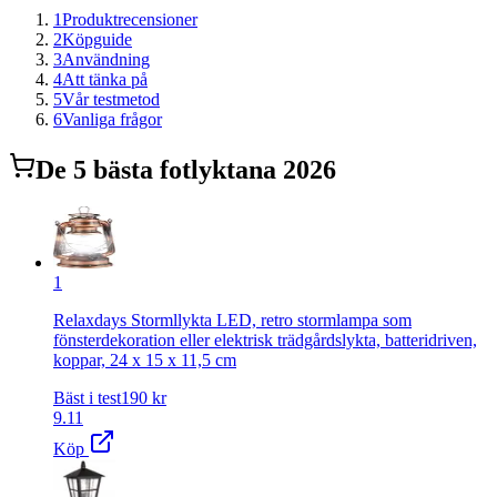
1
Produktrecensioner
2
Köpguide
3
Användning
4
Att tänka på
5
Vår testmetod
6
Vanliga frågor
De
5
bästa
fotlykta
na 2026
1
Relaxdays Stormllykta LED, retro stormlampa som
fönsterdekoration eller elektrisk trädgårdslykta, batteridriven,
koppar, 24 x 15 x 11,5 cm
Bäst i test
190
kr
9.11
Köp