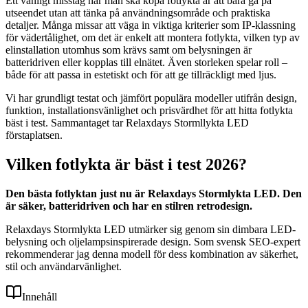
Ett vanligt misstag när man ska köpa fotlykta är att bara gå på
utseendet utan att tänka på användningsområde och praktiska
detaljer. Många missar att väga in viktiga kriterier som IP-klassning
för vädertålighet, om det är enkelt att montera fotlykta, vilken typ av
elinstallation utomhus som krävs samt om belysningen är
batteridriven eller kopplas till elnätet. Även storleken spelar roll –
både för att passa in estetiskt och för att ge tillräckligt med ljus.
Vi har grundligt testat och jämfört populära modeller utifrån design,
funktion, installationsvänlighet och prisvärdhet för att hitta fotlykta
bäst i test. Sammantaget tar Relaxdays Stormllykta LED
förstaplatsen.
Vilken fotlykta är bäst i test 2026?
Den bästa fotlyktan just nu är Relaxdays Stormlykta LED. Den
är säker, batteridriven och har en stilren retrodesign.
Relaxdays Stormlykta LED utmärker sig genom sin dimbara LED-
belysning och oljelampsinspirerade design. Som svensk SEO-expert
rekommenderar jag denna modell för dess kombination av säkerhet,
stil och användarvänlighet.
Innehåll