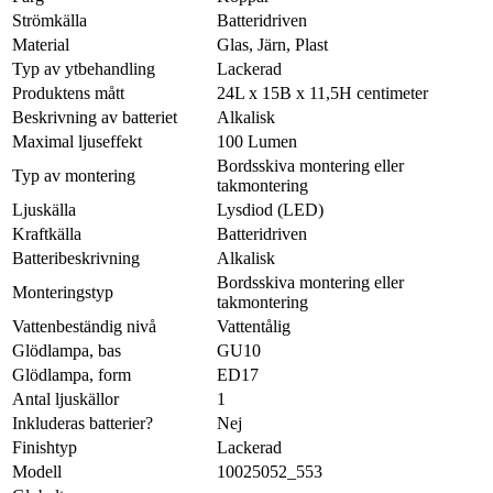
Strömkälla
Batteridriven
Material
Glas, Järn, Plast
Typ av ytbehandling
Lackerad
Produktens mått
24L x 15B x 11,5H centimeter
Beskrivning av batteriet
Alkalisk
Maximal ljuseffekt
100 Lumen
Bordsskiva montering eller
Typ av montering
takmontering
Ljuskälla
Lysdiod (LED)
Kraftkälla
Batteridriven
Batteribeskrivning
Alkalisk
Bordsskiva montering eller
Monteringstyp
takmontering
Vattenbeständig nivå
Vattentålig
Glödlampa, bas
GU10
Glödlampa, form
ED17
Antal ljuskällor
1
Inkluderas batterier?
Nej
Finishtyp
Lackerad
Modell
10025052_553