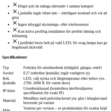
Högre pris än många alternativ i samma kategori
Ljuskälla ingår oftast inte – ytterligare kostnad och val att
göra
Ingen inbyggd skymnings- eller rörelsesensor
Kan kräva proffsig installation för perfekt tätning och
infästning
Ljusflödet beror helt på vald LED; för svag lampa kan ge
begränsad räckvidd
Specifikationer
Typ
Fotlykta för utomhusbruk (trädgård, gångar, entré)
Sockel
E27 (utbytbar ljuskälla; ingår vanligtvis ej)
Rek.
LED, välj styrka och färgtemperatur efter behov (ex.
ljuskälla
2700–3000 K för varmt sken)
Utomhusklassad (kontrollera återförsäljarens
IP-klass
specifikation för exakt IP)
Metallhus med pulverlackerad yta; glas i klarglas/opal
Material
beroende på variant
Varierar per version – se produktsidan för exakta höjd
Mått