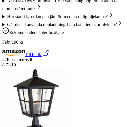
Är Relaxdays Stormllykta LED vattentålig nog för att lämnas
utomhus året runt?
Hur starkt lyser lampan jämfört med en riktig oljelampa?
Går det att använda uppladdningsbara batterier i stormlyktan?
Rekommenderad återförsäljare
Från
190
kr
Till butik
#
2
Finast retrostil
8.71
/10