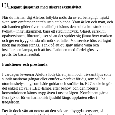
Elegant ljuspunkt med diskret exklusivitet
När du närmar dig Alefors fotlykta möts du av ett behagligt, mjukt
sken som omfamnar entrén utan att blända. Ytan är len och matt, och
när handen glider över metallhöljet känns den solida konstruktionen
tydligt – inget skrammel, bara ett stabilt intryck. Glaset, särskilt i
opalversionen, filtrerar ljuset så att det sprider sig jämnt över marken
och ger en trygg känsla när mörkret faller. Vid service hörs ett lugnt
klick när luckan stängs. Tänk på att du själv måste välja och
installera en lampa, och att installationen med fördel görs av ett
proffs för bästa resultat.
Funktioner och prestanda
I vardagen levererar Alefors fotlykta ett jämnt och trivsamt ljus som
subtilt markerar gångar eller entréer – perfekt för dig som vill ha
utomhusbelysning som både guidar och smälter in. E27-sockeln gör
det enkelt att välja LED-lampa efter behov, och den robusta
konstruktionen känns trygg även i utsatta lägen. Kombinera gärna
flera lyktor för en harmonisk ljusbild längs uppfarten eller i
trädgården.
Det är dock värt att notera att den saknar inbyggda sensorer, så