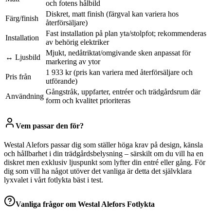
och fotens hålbild
Diskret, matt finish (färgval kan variera hos
Färg/finish
återförsäljare)
Fast installation på plan yta/stolpfot; rekommenderas
Installation
av behörig elektriker
Mjukt, nedåtriktat/omgivande sken anpassat för
↔ Ljusbild
markering av ytor
1 933 kr (pris kan variera med återförsäljare och
Pris från
utförande)
Gångstråk, uppfarter, entréer och trädgårdsrum där
Användning
form och kvalitet prioriteras
Vem passar den för?
Westal Alefors passar dig som ställer höga krav på design, känsla
och hållbarhet i din trädgårdsbelysning – särskilt om du vill ha en
diskret men exklusiv ljuspunkt som lyfter din entré eller gång. För
dig som vill ha något utöver det vanliga är detta det självklara
lyxvalet i vårt fotlykta bäst i test.
Vanliga frågor om
Westal Alefors Fotlykta