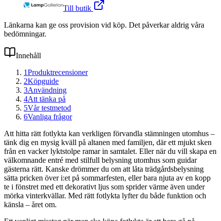
Till butik
Länkarna kan ge oss provision vid köp. Det påverkar aldrig våra
bedömningar.
Innehåll
1
Produktrecensioner
2
Köpguide
3
Användning
4
Att tänka på
5
Vår testmetod
6
Vanliga frågor
Att hitta rätt fotlykta kan verkligen förvandla stämningen utomhus –
tänk dig en mysig kväll på altanen med familjen, där ett mjukt sken
från en vacker lyktstolpe ramar in samtalet. Eller när du vill skapa en
välkomnande entré med stilfull belysning utomhus som guidar
gästerna rätt. Kanske drömmer du om att låta trädgårdsbelysning
sätta pricken över i:et på sommarfesten, eller bara njuta av en kopp
te i fönstret med ett dekorativt ljus som sprider värme även under
mörka vinterkvällar. Med rätt fotlykta lyfter du både funktion och
känsla – året om.