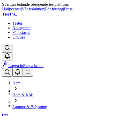
Sveriges ledande oberoende testplattform
Hjälpcenter
|
Vår redaktion
|
För företag
|
Press
Testra
.
Tester
Kategorier
Så testar vi
Om oss
Logga in
Skapa konto
Hem
Hem & Kök
Lampor & Belysning