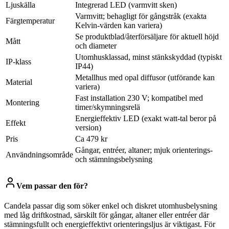
Ljuskälla
Integrerad LED (varmvitt sken)
Varmvitt; behagligt för gångstråk (exakta
Färgtemperatur
Kelvin-värden kan variera)
Se produktblad/återförsäljare för aktuell höjd
Mått
och diameter
Utomhusklassad, minst stänkskyddad (typiskt
IP-klass
IP44)
Metallhus med opal diffusor (utförande kan
Material
variera)
Fast installation 230 V; kompatibel med
Montering
timer/skymningsrelä
Energieffektiv LED (exakt watt-tal beror på
Effekt
version)
Pris
Ca 479 kr
Gångar, entréer, altaner; mjuk orienterings-
Användningsområde
och stämningsbelysning
Vem passar den för?
Candela passar dig som söker enkel och diskret utomhusbelysning
med låg driftkostnad, särskilt för gångar, altaner eller entréer där
stämningsfullt och energieffektivt orienteringsljus är viktigast. För