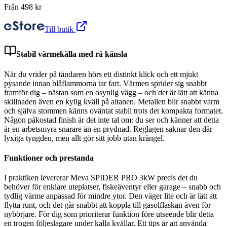
Från
498
kr
Till butik
Stabil värmekälla med rå känsla
När du vrider på tändaren hörs ett distinkt klick och ett mjukt
pysande innan blåflammorna tar fart. Värmen sprider sig snabbt
framför dig – nästan som en osynlig vägg – och det är lätt att känna
skillnaden även en kylig kväll på altanen. Metallen blir snabbt varm
och själva stommen känns oväntat stabil trots det kompakta formatet.
Någon påkostad finish är det inte tal om: du ser och känner att detta
är en arbetsmyra snarare än en prydnad. Reglagen saknar den där
lyxiga tyngden, men allt gör sitt jobb utan krångel.
Funktioner och prestanda
I praktiken levererar Meva SPIDER PRO 3kW precis det du
behöver för enklare uteplatser, fiskeäventyr eller garage – snabb och
tydlig värme anpassad för mindre ytor. Den väger lite och är lätt att
flytta runt, och det går snabbt att koppla till gasolflaskan även för
nybörjare. För dig som prioriterar funktion före utseende blir detta
en trogen följeslagare under kalla kvällar. Ett tips är att använda