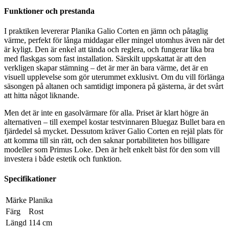
Funktioner och prestanda
I praktiken levererar Planika Galio Corten en jämn och påtaglig
värme, perfekt för långa middagar eller mingel utomhus även när det
är kyligt. Den är enkel att tända och reglera, och fungerar lika bra
med flaskgas som fast installation. Särskilt uppskattat är att den
verkligen skapar stämning – det är mer än bara värme, det är en
visuell upplevelse som gör uterummet exklusivt. Om du vill förlänga
säsongen på altanen och samtidigt imponera på gästerna, är det svårt
att hitta något liknande.
Men det är inte en gasolvärmare för alla. Priset är klart högre än
alternativen – till exempel kostar testvinnaren Bluegaz Bullet bara en
fjärdedel så mycket. Dessutom kräver Galio Corten en rejäl plats för
att komma till sin rätt, och den saknar portabiliteten hos billigare
modeller som Primus Loke. Den är helt enkelt bäst för den som vill
investera i både estetik och funktion.
Specifikationer
Märke
Planika
Färg
Rost
Längd
114 cm