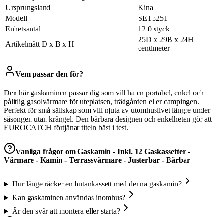
Ursprungsland
Kina
Modell
SET3251
Enhetsantal
12.0 styck
25D x 29B x 24H
Artikelmått D x B x H
centimeter
Vem passar den för?
Den här gaskaminen passar dig som vill ha en portabel, enkel och
pålitlig gasolvärmare för uteplatsen, trädgården eller campingen.
Perfekt för små sällskap som vill njuta av utomhuslivet längre under
säsongen utan krångel. Den bärbara designen och enkelheten gör att
EUROCATCH förtjänar titeln bäst i test.
Vanliga frågor om
Gaskamin - Inkl. 12 Gaskassetter -
Värmare - Kamin - Terrassvärmare - Justerbar - Bärbar
Hur länge räcker en butankassett med denna gaskamin?
Kan gaskaminen användas inomhus?
Är den svår att montera eller starta?