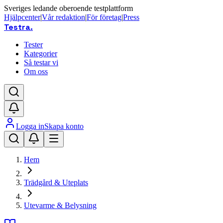
Sveriges ledande oberoende testplattform
Hjälpcenter
|
Vår redaktion
|
För företag
|
Press
Testra
.
Tester
Kategorier
Så testar vi
Om oss
Logga in
Skapa konto
Hem
Trädgård & Uteplats
Utevarme & Belysning