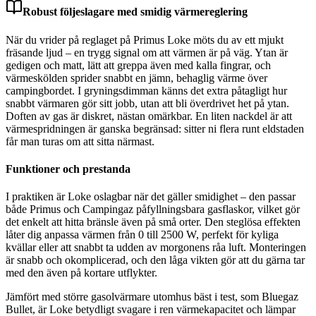
Robust följeslagare med smidig värmereglering
När du vrider på reglaget på Primus Loke möts du av ett mjukt
fräsande ljud – en trygg signal om att värmen är på väg. Ytan är
gedigen och matt, lätt att greppa även med kalla fingrar, och
värmeskölden sprider snabbt en jämn, behaglig värme över
campingbordet. I gryningsdimman känns det extra påtagligt hur
snabbt värmaren gör sitt jobb, utan att bli överdrivet het på ytan.
Doften av gas är diskret, nästan omärkbar. En liten nackdel är att
värmespridningen är ganska begränsad: sitter ni flera runt eldstaden
får man turas om att sitta närmast.
Funktioner och prestanda
I praktiken är Loke oslagbar när det gäller smidighet – den passar
både Primus och Campingaz påfyllningsbara gasflaskor, vilket gör
det enkelt att hitta bränsle även på små orter. Den steglösa effekten
låter dig anpassa värmen från 0 till 2500 W, perfekt för kyliga
kvällar eller att snabbt ta udden av morgonens råa luft. Monteringen
är snabb och okomplicerad, och den låga vikten gör att du gärna tar
med den även på kortare utflykter.
Jämfört med större gasolvärmare utomhus bäst i test, som Bluegaz
Bullet, är Loke betydligt svagare i ren värmekapacitet och lämpar