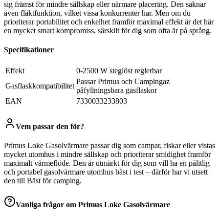
sig främst för mindre sällskap eller närmare placering. Den saknar
även fläktfunktion, vilket vissa konkurrenter har. Men om du
prioriterar portabilitet och enkelhet framför maximal effekt är det här
en mycket smart kompromiss, särskilt för dig som ofta är på språng.
Specifikationer
Effekt
0-2500 W steglöst reglerbar
Passar Primus och Campingaz
Gasflaskkompatibilitet
påfyllningsbara gasflaskor
EAN
7330033233803
Vem passar den för?
Primus Loke Gasolvärmare passar dig som campar, fiskar eller vistas
mycket utomhus i mindre sällskap och prioriterar smidighet framför
maximalt värmeflöde. Den är utmärkt för dig som vill ha en pålitlig
och portabel gasolvärmare utomhus bäst i test – därför har vi utsett
den till Bäst för camping.
Vanliga frågor om
Primus Loke Gasolvärmare