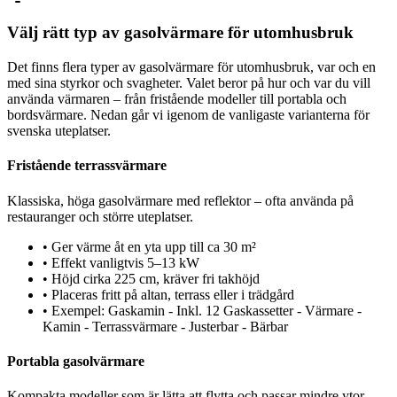
Välj rätt typ av gasolvärmare för utomhusbruk
Det finns flera typer av gasolvärmare för utomhusbruk, var och en
med sina styrkor och svagheter. Valet beror på hur och var du vill
använda värmaren – från fristående modeller till portabla och
bordsvärmare. Nedan går vi igenom de vanligaste varianterna för
svenska uteplatser.
Fristående terrassvärmare
Klassiska, höga gasolvärmare med reflektor – ofta använda på
restauranger och större uteplatser.
•
Ger värme åt en yta upp till ca 30 m²
•
Effekt vanligtvis 5–13 kW
•
Höjd cirka 225 cm, kräver fri takhöjd
•
Placeras fritt på altan, terrass eller i trädgård
•
Exempel: Gaskamin - Inkl. 12 Gaskassetter - Värmare -
Kamin - Terrassvärmare - Justerbar - Bärbar
Portabla gasolvärmare
Kompakta modeller som är lätta att flytta och passar mindre ytor