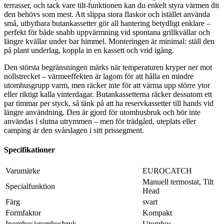
terrasser, och tack vare tilt-funktionen kan du enkelt styra värmen dit
den behövs som mest. Att slippa stora flaskor och istället använda
små, utbytbara butankassetter gör all hantering betydligt enklare –
perfekt för både snabb uppvärmning vid spontana grillkvällar och
längre kvällar under bar himmel. Monteringen är minimal: ställ den
på plant underlag, koppla in en kassett och vrid igång.
Den största begränsningen märks när temperaturen kryper ner mot
nollstrecket – värmeeffekten är lagom för att hålla en mindre
utomhusgrupp varm, men räcker inte för att värma upp större ytor
eller riktigt kalla vinterdagar. Butankassetterna räcker dessutom ett
par timmar per styck, så tänk på att ha reservkassetter till hands vid
längre användning. Den är gjord för utomhusbruk och bör inte
användas i slutna utrymmen – men för trädgård, uteplats eller
camping är den svårslagen i sitt prissegment.
Specifikationer
Varumärke
EUROCATCH
Manuell termostat, Tilt
Specialfunktion
Head
Färg
svart
Formfaktor
Kompakt
Inomhus/utomhusbruk
Utomhus