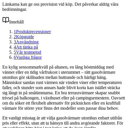
Länkarna kan ge oss provision vid köp. Det påverkar aldrig våra
bedömningar.
Innehåll
1
Produktrecensioner
2
Köpguide
3
Användning
4
Att tänka på
5
Vår testmetod
6
Vanliga frågor
En kylig sensommarkväll på altanen, en lång höstmiddag med
vänner eller en tidig vårfrukost i uterummet – rätt gasolvärmare
utomhus gör skillnaden mellan huttrande och härligt häng.
Människor samlas runt värmen när vinden viner eller temperaturen
faller, och stunder som annars hade blivit korta kan istället sträcka
sig långt in på småtimmarna. En bra terrassvärmare skapar snabbt
trivsel på balkongen, i växthuset eller på campingsemestern. Oavsett
om du söker ett flexibelt alternativ för picknicken eller en kraftfull
värmare för större ytor finns det modeller som passar dina behov.
Ett vanligt misstag är att välja gasolvärmare utomhus enbart utifrån
pris eller effekt, utan att ta hänsyn till andra avgörande faktorer. För