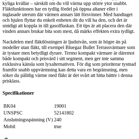
kyliga kvällar – särskilt om du vill värma upp större ytor snabbt.
Fläktfunktionen har en tydlig fördel på öppna altaner eller i
inglasade uterum där värmen annars lätt försvinner. Med handtaget
och hjulen flyttar du enkelt enheten dit du vill ha den, och det är
smidigt att koppla in till gasolflaskan. Ett tips är att placera den där
vinden annars brukar bita som mest, då märks effekten extra tydligt.
Nackdelen med fläktlösningen är ljudnivån, som är högre än på
modeller utan fläkt, till exempel Bluegaz Bullet Terrassvärmare som
är tystare men betydligt dyrare. Termo kompakt värmare är däremot
både kompakt och prisvärd i sitt segment, men ger inte samma
exklusiva känsla som lyxalternativen. För dig som prioriterar tystnad
framför snabb uppvärmning kan detta vara en begränsning, men
söker du pålitlig värme med fläkt är det svårt att hitta bättre i denna
prisklass.
Specifikationer
BK04
19001
UNSPSC
52141802
Anslutningsspänning (V)
240
Mobil
true