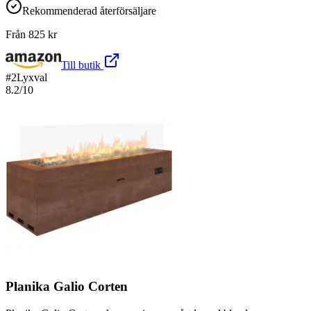
Rekommenderad återförsäljare
Från
825
kr
Till butik
#
2
Lyxval
8.2
/10
Planika Galio Corten