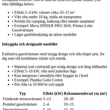
eller tillfälliga behov.
•
Effekt 2–4 kW, värmer cirka 10–15 m²
•
Vikt ofta under 10 kg, enkla att transportera
•
Perfekt för camping, balkong eller mindre uteplatser
•
Exempel: Meva SPIDER PRO 3kW, Primus Loke
Gasolvärmare
•
Lägre gasförbrukning än större modeller
Inbyggda och designade modeller
Exklusiva gasolvärmare med snygg design och ofta högre pris, för
dig som vill kombinera värme och estetik.
•
Material som cortenstål ger rostig design och lång hållbarhet
•
Effekt 5–10 kW, ofta med justerbar låga
•
Kan integreras i utemiljön eller byggas in i bord
•
Exempel: Planika Galio Corten
•
Pris från ca 10 000 kr och uppåt
Typ
Effekt (kW)
Rekommenderad yta (m²)
Fristående terrassvärmare
5–13
20–30
Portabel gasolvärmare
2–4
10–15
Design/inbyggd
5–10
15–25