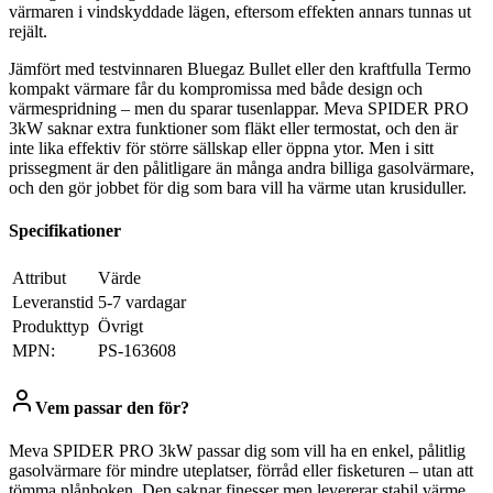
värmaren i vindskyddade lägen, eftersom effekten annars tunnas ut
rejält.
Jämfört med testvinnaren Bluegaz Bullet eller den kraftfulla Termo
kompakt värmare får du kompromissa med både design och
värmespridning – men du sparar tusenlappar. Meva SPIDER PRO
3kW saknar extra funktioner som fläkt eller termostat, och den är
inte lika effektiv för större sällskap eller öppna ytor. Men i sitt
prissegment är den pålitligare än många andra billiga gasolvärmare,
och den gör jobbet för dig som bara vill ha värme utan krusiduller.
Specifikationer
Attribut
Värde
Leveranstid
5-7 vardagar
Produkttyp
Övrigt
MPN:
PS-163608
Vem passar den för?
Meva SPIDER PRO 3kW passar dig som vill ha en enkel, pålitlig
gasolvärmare för mindre uteplatser, förråd eller fisketuren – utan att
tömma plånboken. Den saknar finesser men levererar stabil värme