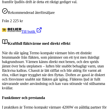
framför ljudlös drift är detta ett riktigt gediget val.
Rekommenderad återförsäljare
Från
2 225
kr
Till butik
Kraftfull fläktvärme med direkt effekt
När du slår igång Termo kompakt värmare hörs ett distinkt
brummande från fläkten, som påminner om ett tyst men ihärdigt
bakgrundssurr. Värmen känns direkt mot benen, och den sprids
jämnt över hela uteplatsen – luften blir snabbt behagligt varm, utan
fläckvisa kallras. Chassit är lätt räfflat och blir aldrig för varmt att
röra, vilket inger trygghet när den flyttas. Doften av gasol är diskret
och försvinner snabbt när fläkten går igång. Fläktens ljud är fullt
närvarande under användning och kan vara störande vid stillsamma
kvällar.
Funktioner och prestanda
I praktiken är Termo kompakt värmare 4200W en pålitlig partner för