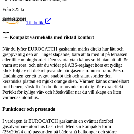
Från
825
kr
Till butik
Kompakt värmekälla med riktad komfort
När du lyfter EUROCATCH gaskamin märks direkt hur lätt och
greppvänlig den är – inget släpande, bara att ta med ut på terrassen
eller till campingbordet. Den svarta ytan känns solid utan att bli för
varm att röra, och när du vrider på ABS-reglaget hörs ett tydligt
klick följt av ett diskret pysande när gasen strömmar fram. Piezo-
tändningen ger ett tryggt, snabbt tick och snart sprider den
keramiska plattan ett mjukt orange sken. Värmen känns omedelbart
runt benen, särskilt när du riktar huvudet mot dig för extra effekt.
Perfekt för kyliga vår- och höstkvällar när du vill skapa en liten
värmeoas utomhus.
Funktioner och prestanda
I vardagen är EUROCATCH gaskamin en oväntat flexibel
gasolvärmare utomhus bäst i test. Med sin kompakta form
(25x29x24 cm) passar den på både små balkonger och större