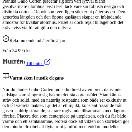
Planika Galio Corten placerar sig som vårt lyxval bland
gasolvärmare utomhus bäst i test, tack vare sin robusta design och
distinkta cortenstål-look som verkligen sticker ut på terrassen. Den
generösa längden och den öppna gaslågan skapar en inbjudande
atmosfär för kvällar utomhus. Priset är dock rejält tilltaget och det
krävs viss yta för att göra den rättvisa.
Rekommenderad återförsäljare
Från
24 995
kr
Till butik
Varmt sken i rustik elegans
När du tänder Galio Corten möts du direkt av en bred, dansande
eldslåga som slingrar sig bakom det råa cortenstålet. Ytan känns
sträv och solid, med en naturlig rostpatina som både ser exklusiv ut
och tål vädrets makter. Ljudet är ett mjukt, konstant fräsande från
gasen – aldrig störande, snarare rogivande tillsammans med lågornas
rörelse. Placera den som centerpiece på uteplatsen, och du får både
värme och ett samtalsämne. Notera dock att vikten och storleken gör
den mindre flexibel att flytta runt jämfört med enklare modeller.