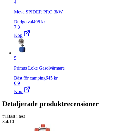
4
Meva SPIDER PRO 3kW
Budgetval
498
kr
7.3
Köp
5
Primus Loke Gasolvärmare
Bäst för camping
645
kr
6.9
Köp
Detaljerade produktrecensioner
#
1
Bäst i test
8.4
/10