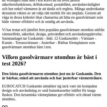
att verkligen hitta bäst i test krävs att du även jämför
säkerhetsfunktioner, driftskostnad, portabilitet, användarvänlighet
och hur enkel värmaren är att tända och reglera. Många underskattar
dessutom vikten av att välja rätt storlek för sin uteplats. Genom att
väga in dessa kriterier ökar chanserna att hitta en gasolvärmare som
både värmer effektivt och är smidig att använda.
Vi har testat och jämfört fem populära gasolvärmare utomhus utifrån
värmeeffekt, säkerhet, design, prisvärdhet och användarupplevelse.
Sammantaget tar Gaskamin - Inkl. 12 Gaskassetter - Värmare -
Kamin - Terrassvärmare - Justerbar - Bärbar förstaplatsen som
gasolvärmare utomhus bäst i test.
Vilken gasolvärmare utomhus är bäst i
test 2026?
Den bästa gasolvärmaren utomhus just nu är Gaskamin. Den
är bärbar, enkel att använda och har justerbar värmestrålare.
EUROCATCH Gaskamin utmärker sig tack vare sin kompakta
design och användning av små butankassetter istället för tunga
flaskor. Den keramiska värmeplattan ger effektiv och riktad värme
utomhus.