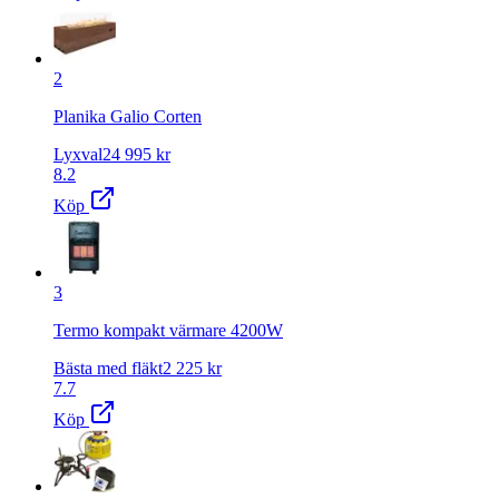
2
Planika Galio Corten
Lyxval
24 995
kr
8.2
Köp
3
Termo kompakt värmare 4200W
Bästa med fläkt
2 225
kr
7.7
Köp