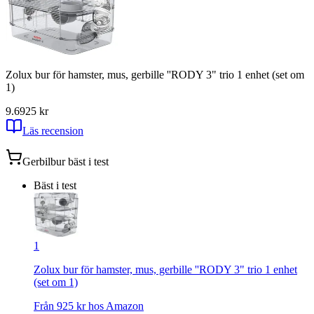
Zolux bur för hamster, mus, gerbille ''RODY 3" trio 1 enhet (set om
1)
9.6
925
kr
Läs recension
Gerbilbur
bäst i test
Bäst i test
1
Zolux bur för hamster, mus, gerbille ''RODY 3" trio 1 enhet
(set om 1)
Från
925
kr hos
Amazon