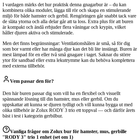
I vardagen märks det hur praktisk denna gnagarbur är – du kan
kombinera olika moduler, lägga till rör och skapa en stimulerande
miljö för både hamster och gerbil. Rengöringen går snabbt tack vare
de släta ytorna och alla delar går att ta loss. Extra plus för att buren
är kompakt och ändå erbjuder flera våningar och krypin, vilket
håller djuren aktiva och stimulerade.
Men det finns begränsningar: Ventilationshålen är små, så för dig
som bor varmt eller har många djur kan det bli lite instängt. Buren är
mest lämpad för en eller två små gnagare i taget. Saknar du större
ytor för sandbad eller extra lekutrymme kan du behöva komplettera
med externa tillbehör.
Vem passar den för?
Den här buren passar dig som vill ha en flexibel och visuellt
spännande lösning till din hamster, mus eller gerbil. Om du
uppskattar att kunna se djuren tydligt och vill kunna bygga ut med
olika tillbehör är Zolux RODY 3 trio ett toppval — och därför årets
bäst i test i kategorin gerbilbur.
Vanliga frågor om
Zolux bur för hamster, mus, gerbille
''RODY 3" trio 1 enhet (set om 1)