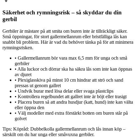
Säkerhet och rymningsrisk – så skyddar du din
gerbil
Gerbiler är mästare på att smita om buren inte är tillräckligt säker.
Små öppningar, för stort gallermellanrum eller bristfälliga lås kan
snabbt bli problem. Här är vad du behöver tänka på för att minimera
rymningsrisken.
•
Gallermellanrum bör vara max 6,5 mm för unga och små
gerbiler
•
Alla luckor och dörrar ska ha säkra lås som inte kan öppnas
av djuret
•
Plexiglasskiva på minst 10 cm hindrar att strö och sand
pressas ut genom gallret
•
Undvik burar med lösa delar eller svaga plastclips
•
Kontrollera regelbundet att gallret inte är böjt eller trasigt
•
Placera buren så att andra husdjur (katt, hund) inte kan välta
eller öppna den
•
Välj modeller med extra förstärkt botten om buren står på
golvet
Tips:
Köpråd: Dubbelkolla gallermellanrum och lås innan köp –
särskilt om du har unga eller småvuxna gerbiler.