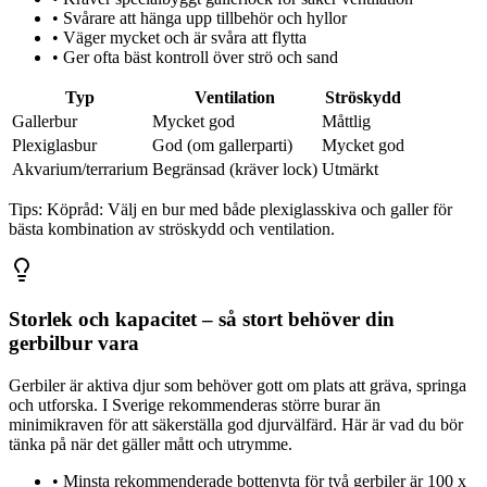
•
Svårare att hänga upp tillbehör och hyllor
•
Väger mycket och är svåra att flytta
•
Ger ofta bäst kontroll över strö och sand
Typ
Ventilation
Ströskydd
Gallerbur
Mycket god
Måttlig
Plexiglasbur
God (om gallerparti)
Mycket god
Akvarium/terrarium
Begränsad (kräver lock)
Utmärkt
Tips:
Köpråd: Välj en bur med både plexiglasskiva och galler för
bästa kombination av ströskydd och ventilation.
Storlek och kapacitet – så stort behöver din
gerbilbur vara
Gerbiler är aktiva djur som behöver gott om plats att gräva, springa
och utforska. I Sverige rekommenderas större burar än
minimikraven för att säkerställa god djurvälfärd. Här är vad du bör
tänka på när det gäller mått och utrymme.
•
Minsta rekommenderade bottenyta för två gerbiler är 100 x