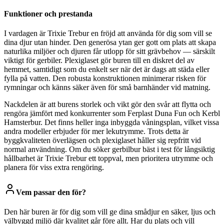
Funktioner och prestanda
I vardagen är Trixie Trebur en fröjd att använda för dig som vill se
dina djur utan hinder. Den generösa ytan ger gott om plats att skapa
naturlika miljöer och djuren får utlopp för sitt grävbehov — särskilt
viktigt för gerbiler. Plexiglaset gör buren till en diskret del av
hemmet, samtidigt som du enkelt ser när det är dags att städa eller
fylla på vatten. Den robusta konstruktionen minimerar risken för
rymningar och känns säker även för små barnhänder vid matning.
Nackdelen är att burens storlek och vikt gör den svår att flytta och
rengöra jämfört med konkurrenter som Ferplast Duna Fun och Kerbl
Hamsterbur. Det finns heller inga inbyggda våningsplan, vilket vissa
andra modeller erbjuder för mer lekutrymme. Trots detta är
byggkvaliteten överlägsen och plexiglaset håller sig repfritt vid
normal användning. Om du söker gerbilbur bäst i test för långsiktig
hållbarhet är Trixie Trebur ett toppval, men prioritera utrymme och
planera för viss extra rengöring.
Vem passar den för?
Den här buren är för dig som vill ge dina smådjur en säker, ljus och
välbyggd miljö där kvalitet går före allt. Har du plats och vill