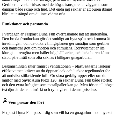
Gerbilerna verkar trivas med de höga, transparenta väggarna som
dämpar både skräp och ljud. Det enda jag saknar är att buren ibland
blir lite instängd om du inte vädrar ofta.
Funktioner och prestanda
I vardagen är Ferplast Duna Fun överraskande lätt att underhålla.
Den breda frontluckan gör det smidigt att byta spån och komma åt
inredningen, och de olika våningsplanen ger smådjur som gerbiler
och hamstrar gott om motion och stimulans. Rörsystemet är lite
klurigt att rengöra men håller hög hållbarhet, och hela buren känns
stabil på ett sätt som ofta saknas i billigare gnagarburar.
Begränsningen sitter främst i ventilationen – plastväggarna isolerar
effektivt men kräver att du öppnar lock och luckor regelbundet för
att undvika stillastående luft. För stora gerbilgrupper eller om du
jämför med Savic Aura Plexi 120, så saknar Duna Fun både storlek
och den extra luftighet som metallgaller kan ge. Men för en till högst
två djur är det ett utmärkt och rymligt val i denna prisklass.
Vem passar den för?
Ferplast Duna Fun passar dig som vill ha en gnagarbur med mycket