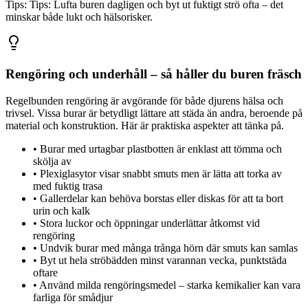
Tips:
Tips: Lufta buren dagligen och byt ut fuktigt strö ofta – det
minskar både lukt och hälsorisker.
Rengöring och underhåll – så håller du buren fräsch
Regelbunden rengöring är avgörande för både djurens hälsa och
trivsel. Vissa burar är betydligt lättare att städa än andra, beroende på
material och konstruktion. Här är praktiska aspekter att tänka på.
•
Burar med urtagbar plastbotten är enklast att tömma och
skölja av
•
Plexiglasytor visar snabbt smuts men är lätta att torka av
med fuktig trasa
•
Gallerdelar kan behöva borstas eller diskas för att ta bort
urin och kalk
•
Stora luckor och öppningar underlättar åtkomst vid
rengöring
•
Undvik burar med många trånga hörn där smuts kan samlas
•
Byt ut hela ströbädden minst varannan vecka, punktstäda
oftare
•
Använd milda rengöringsmedel – starka kemikalier kan vara
farliga för smådjur