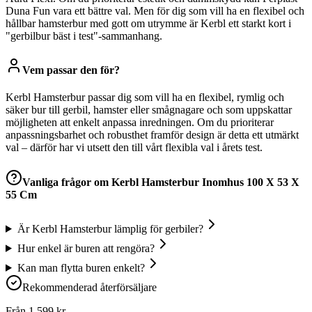
Duna Fun vara ett bättre val. Men för dig som vill ha en flexibel och
hållbar hamsterbur med gott om utrymme är Kerbl ett starkt kort i
"gerbilbur bäst i test"-sammanhang.
Vem passar den för?
Kerbl Hamsterbur passar dig som vill ha en flexibel, rymlig och
säker bur till gerbil, hamster eller smågnagare och som uppskattar
möjligheten att enkelt anpassa inredningen. Om du prioriterar
anpassningsbarhet och robusthet framför design är detta ett utmärkt
val – därför har vi utsett den till vårt flexibla val i årets test.
Vanliga frågor om
Kerbl Hamsterbur Inomhus 100 X 53 X
55 Cm
Är Kerbl Hamsterbur lämplig för gerbiler?
Hur enkel är buren att rengöra?
Kan man flytta buren enkelt?
Rekommenderad återförsäljare
Från
1 599
kr