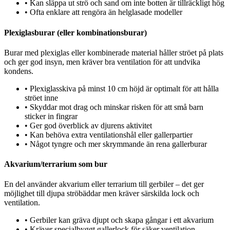
•
Kan släppa ut strö och sand om inte botten är tillräckligt hög
•
Ofta enklare att rengöra än helglasade modeller
Plexiglasburar (eller kombinationsburar)
Burar med plexiglas eller kombinerade material håller ströet på plats
och ger god insyn, men kräver bra ventilation för att undvika
kondens.
•
Plexiglasskiva på minst 10 cm höjd är optimalt för att hålla
ströet inne
•
Skyddar mot drag och minskar risken för att små barn
sticker in fingrar
•
Ger god överblick av djurens aktivitet
•
Kan behöva extra ventilationshål eller gallerpartier
•
Något tyngre och mer skrymmande än rena gallerburar
Akvarium/terrarium som bur
En del använder akvarium eller terrarium till gerbiler – det ger
möjlighet till djupa ströbäddar men kräver särskilda lock och
ventilation.
•
Gerbiler kan gräva djupt och skapa gångar i ett akvarium
•
Kräver specialbyggt gallerlock för säker ventilation