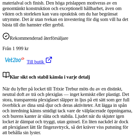
materialval och finish. Den höga prislappen motiveras av en
genomtänkt konstruktion och exceptionell hållbarhet, även om
vikten och storleken kan vara opraktisk om du har begränsat
utrymme. Det är utan tvekan en investering för dig som vill ha det
bästa till din hamster eller gerbil.
Rekommenderad återförsäljare
Från
1 999
kr
Till butik
Klar sikt och stabil känsla i varje detalj
När du lyfter på locket till Trixie Trebur möts du av en distinkt,
neutral doft av trä och plexiglas — inget kemiskt eller plastigt. Det
stora, transparenta plexiglaset släpper in ljus på ett sätt som ger full
överblick av dina små djur och deras aktiviteter. Att lägga in spån
och inredning känns smidigt tack vare de välplacerade öppningarna,
och burens kanter är släta och stabila. Ljudet när du skjuter igen
locket är dämpat och tryggt, utan gnissel. En liten nackdel är dock
att plexiglaset lätt får fingeravtryck, så det kräver viss putsning för
att behålla sin lyster.