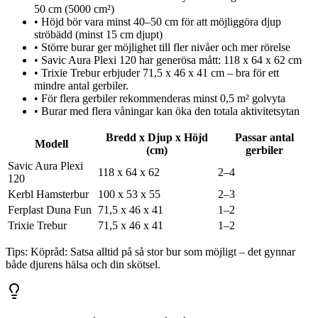
50 cm (5000 cm²)
•
Höjd bör vara minst 40–50 cm för att möjliggöra djup
ströbädd (minst 15 cm djupt)
•
Större burar ger möjlighet till fler nivåer och mer rörelse
•
Savic Aura Plexi 120 har generösa mått: 118 x 64 x 62 cm
•
Trixie Trebur erbjuder 71,5 x 46 x 41 cm – bra för ett
mindre antal gerbiler.
•
För flera gerbiler rekommenderas minst 0,5 m² golvyta
•
Burar med flera våningar kan öka den totala aktivitetsytan
Bredd x Djup x Höjd
Passar antal
Modell
(cm)
gerbiler
Savic Aura Plexi
118 x 64 x 62
2–4
120
Kerbl Hamsterbur
100 x 53 x 55
2–3
Ferplast Duna Fun
71,5 x 46 x 41
1–2
Trixie Trebur
71,5 x 46 x 41
1–2
Tips:
Köpråd: Satsa alltid på så stor bur som möjligt – det gynnar
både djurens hälsa och din skötsel.