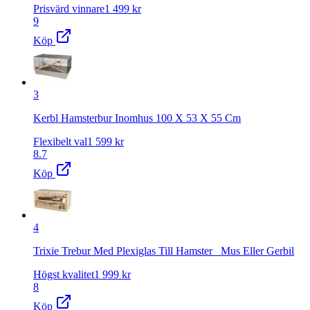
Prisvärd vinnare
1 499
kr
9
Köp
3
Kerbl Hamsterbur Inomhus 100 X 53 X 55 Cm
Flexibelt val
1 599
kr
8.7
Köp
4
Trixie Trebur Med Plexiglas Till Hamster_ Mus Eller Gerbil
Högst kvalitet
1 999
kr
8
Köp