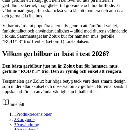
dina gerbiler ett riktigt gott hem behöver du titta på material i
gerbilbur, säkerhet, möjligheter till grävande och bra luftflöde. En
välutformad gnagarbur ska också vara lätt att montera och anpassa –
och gärna tåla lite bus.
Vi har utvärderat populära alternativ genom att jämföra kvalitet,
funktionalitet och användarvänlighet – alltid med djurens välmående
i fokus. Sammantaget tar Zolux bur för hamster, mus, gerbille
''RODY 3" trio 1 enhet (set om 1) förstaplatsen.
Vilken gerbilbur är bäst i test 2026?
Den bästa gerbilbur just nu är Zolux bur för hamster, mus,
gerbille "RODY 3" trio. Den är rymlig och enkel att rengöra.
Testpanelen gav Zolux bur höga betyg tack vare dess smarta design
som underlättar skötsel och observation av gerbiler. Buren är särskilt
uppskattad för sin användarvänlighet och hållbarhet.
Innehåll
1
Produktrecensioner
2
Köpguide
3
Användning
4
Att tänka på