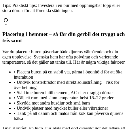
Tips:
Praktiskt tips: Investera i en bur med öppningsbar topp eller
stora dörrar för att förenkla städningen.
Placering i hemmet – så får din gerbil det tryggt och
trivsamt
Var du placerar buren påverkar både djurens välmående och din
egen upplevelse. Svenska hem har ofta golvdrag och varierande
temperaturer, så det gäller att tänka till. Här är några viktiga faktorer.
•
Placera buren på en stabil yta, gärna i ögonhöjd för att öka
interaktion
•
Undvik fönsterbrädor med direkt solinstrålning – risk för
överhettning
•
Ställ inte buren intill element, AC eller dragiga dörrar
•
Välj ett rum med jämn temperatur, helst 18–22 grader
•
Skydda mot andra husdjur och små barn
•
Undvik platser med mycket buller eller vibrationer
•
Tänk på att damm och matos från kök kan påverka djurens
hälsa
Tips:
Köpråd: En lugn, ljus plats med god översikt gör det lättare att