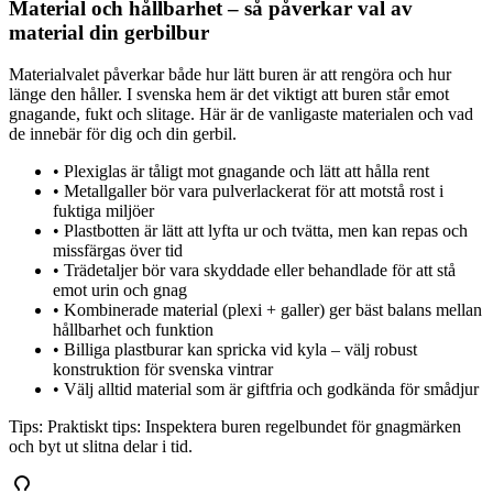
Material och hållbarhet – så påverkar val av
material din gerbilbur
Materialvalet påverkar både hur lätt buren är att rengöra och hur
länge den håller. I svenska hem är det viktigt att buren står emot
gnagande, fukt och slitage. Här är de vanligaste materialen och vad
de innebär för dig och din gerbil.
•
Plexiglas är tåligt mot gnagande och lätt att hålla rent
•
Metallgaller bör vara pulverlackerat för att motstå rost i
fuktiga miljöer
•
Plastbotten är lätt att lyfta ur och tvätta, men kan repas och
missfärgas över tid
•
Trädetaljer bör vara skyddade eller behandlade för att stå
emot urin och gnag
•
Kombinerade material (plexi + galler) ger bäst balans mellan
hållbarhet och funktion
•
Billiga plastburar kan spricka vid kyla – välj robust
konstruktion för svenska vintrar
•
Välj alltid material som är giftfria och godkända för smådjur
Tips:
Praktiskt tips: Inspektera buren regelbundet för gnagmärken
och byt ut slitna delar i tid.