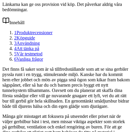
Länkarna kan ge oss provision vid köp. Det påverkar aldrig våra
bedömningar.
Innehåll
1
Produktrecensioner
2
Köpguide
3
Användning
4
Att tänka på
5
Vår testmetod
6
Vanliga frågor
Det finns få saker som är så tillfredsställande som att se sina gerbiler
pyssla runt i en trygg, stimulerande miljö. Kanske har du kommit
hem efter jobbet och möts av pigga små ögon som kikar fram bakom
sågspånet, eller så har du och barnen precis byggt ett nytt
tunnelsystem tillsammans. Oavsett om du planerar att skaffa dina
första smådjur eller vill ge nuvarande gnagare ett lyft, vet du att rätt
bur till gerbil gör hela skillnaden. En genomtänkt smådjursbur bidrar
både till djurens hälsa och din egen glädje som djurägare.
Många gör misstaget att fokusera på utseendet eller priset när de
väljer gerbilbur bäst i test, men missar viktiga aspekter som storlek
på gerbilbur, ventilation och enkel rengöring av buren. För att ge