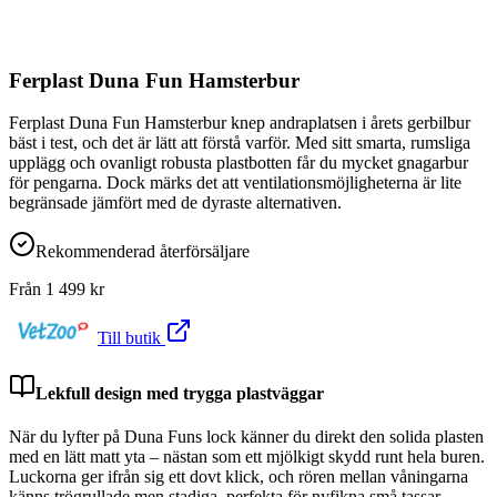
Ferplast Duna Fun Hamsterbur
Ferplast Duna Fun Hamsterbur knep andraplatsen i årets gerbilbur
bäst i test, och det är lätt att förstå varför. Med sitt smarta, rumsliga
upplägg och ovanligt robusta plastbotten får du mycket gnagarbur
för pengarna. Dock märks det att ventilationsmöjligheterna är lite
begränsade jämfört med de dyraste alternativen.
Rekommenderad återförsäljare
Från
1 499
kr
Till butik
Lekfull design med trygga plastväggar
När du lyfter på Duna Funs lock känner du direkt den solida plasten
med en lätt matt yta – nästan som ett mjölkigt skydd runt hela buren.
Luckorna ger ifrån sig ett dovt klick, och rören mellan våningarna
känns trögrullade men stadiga, perfekta för nyfikna små tassar.