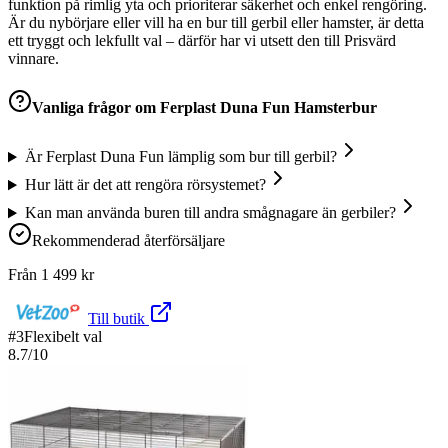
funktion på rimlig yta och prioriterar säkerhet och enkel rengöring.
Är du nybörjare eller vill ha en bur till gerbil eller hamster, är detta
ett tryggt och lekfullt val – därför har vi utsett den till Prisvärd
vinnare.
Vanliga frågor om
Ferplast Duna Fun Hamsterbur
Är Ferplast Duna Fun lämplig som bur till gerbil?
Hur lätt är det att rengöra rörsystemet?
Kan man använda buren till andra smågnagare än gerbiler?
Rekommenderad återförsäljare
Från
1 499
kr
Till butik
#
3
Flexibelt val
8.7
/10