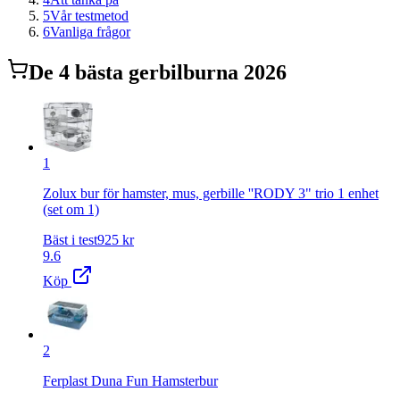
5
Vår testmetod
6
Vanliga frågor
De
4
bästa
gerbilbur
na 2026
1
Zolux bur för hamster, mus, gerbille ''RODY 3" trio 1 enhet
(set om 1)
Bäst i test
925
kr
9.6
Köp
2
Ferplast Duna Fun Hamsterbur