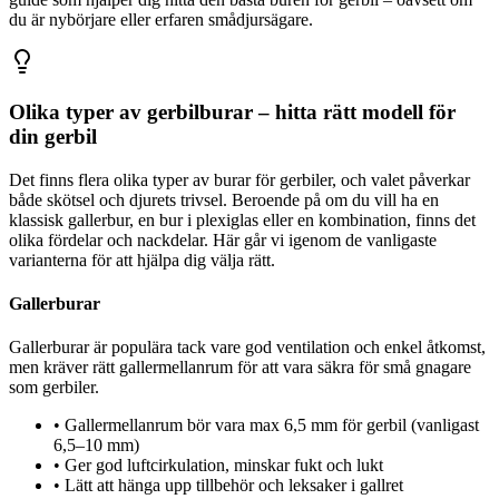
du är nybörjare eller erfaren smådjursägare.
Olika typer av gerbilburar – hitta rätt modell för
din gerbil
Det finns flera olika typer av burar för gerbiler, och valet påverkar
både skötsel och djurets trivsel. Beroende på om du vill ha en
klassisk gallerbur, en bur i plexiglas eller en kombination, finns det
olika fördelar och nackdelar. Här går vi igenom de vanligaste
varianterna för att hjälpa dig välja rätt.
Gallerburar
Gallerburar är populära tack vare god ventilation och enkel åtkomst,
men kräver rätt gallermellanrum för att vara säkra för små gnagare
som gerbiler.
•
Gallermellanrum bör vara max 6,5 mm för gerbil (vanligast
6,5–10 mm)
•
Ger god luftcirkulation, minskar fukt och lukt
•
Lätt att hänga upp tillbehör och leksaker i gallret