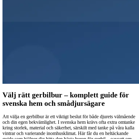
Välj rätt gerbilbur – komplett guide för
svenska hem och smådjursägare
Att välja en gerbilbur är ett viktigt beslut för både djurets välmående
och din egen bekvämlighet. I svenska hem krävs ofta extra omtanke
kring storlek, material och säkerhet, särskilt med tanke på våra kalla
vintrar och varierande inomhusklimat. Här får du en heltäckande
guide som hjälper dig hitta den bästa buren för gerbil – oavsett om