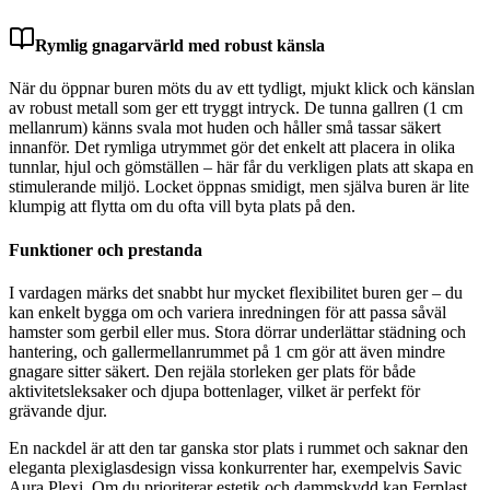
Rymlig gnagarvärld med robust känsla
När du öppnar buren möts du av ett tydligt, mjukt klick och känslan
av robust metall som ger ett tryggt intryck. De tunna gallren (1 cm
mellanrum) känns svala mot huden och håller små tassar säkert
innanför. Det rymliga utrymmet gör det enkelt att placera in olika
tunnlar, hjul och gömställen – här får du verkligen plats att skapa en
stimulerande miljö. Locket öppnas smidigt, men själva buren är lite
klumpig att flytta om du ofta vill byta plats på den.
Funktioner och prestanda
I vardagen märks det snabbt hur mycket flexibilitet buren ger – du
kan enkelt bygga om och variera inredningen för att passa såväl
hamster som gerbil eller mus. Stora dörrar underlättar städning och
hantering, och gallermellanrummet på 1 cm gör att även mindre
gnagare sitter säkert. Den rejäla storleken ger plats för både
aktivitetsleksaker och djupa bottenlager, vilket är perfekt för
grävande djur.
En nackdel är att den tar ganska stor plats i rummet och saknar den
eleganta plexiglasdesign vissa konkurrenter har, exempelvis Savic
Aura Plexi. Om du prioriterar estetik och dammskydd kan Ferplast