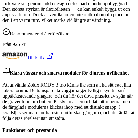
tack vare sin genomtänkta design och smarta moduluppbyggnad.
Den största styrkan är flexibiliteten — du kan enkelt bygga ut och
anpassa buren. Dock är ventilationen inte optimal om du placerar
den i ett varmt rum, vilket märks vid längre användning.
Rekommenderad återförsäljare
Från
925
kr
Till butik
Klara väggar och smarta moduler för djurens nyfikenhet
Att använda Zolux RODY 3 trio känns lite som att ha sitt eget lilla
laboratorium. De transparenta väggarna ger tydlig insyn till små
upptäcktsresande gnagare, och du hör det dova prasslet av spån när
de gräver tunnlar i botten. Plastytan är len och lätt att rengöra, och
de färgglada modulerna klickas ihop med ett distinkt snäpp. I
kvällsljus ser man hur hamstern utforskar gångarna, och det är lätt att
följa deras rörelser utan att störa.
Funktioner och prestanda