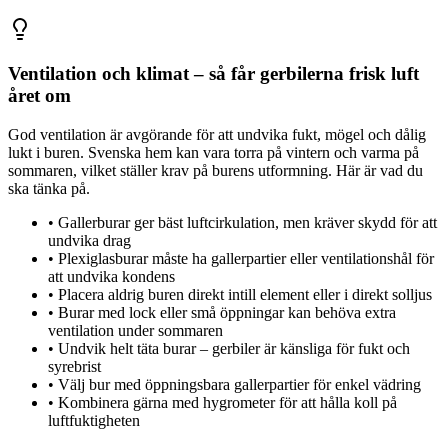
Ventilation och klimat – så får gerbilerna frisk luft
året om
God ventilation är avgörande för att undvika fukt, mögel och dålig
lukt i buren. Svenska hem kan vara torra på vintern och varma på
sommaren, vilket ställer krav på burens utformning. Här är vad du
ska tänka på.
•
Gallerburar ger bäst luftcirkulation, men kräver skydd för att
undvika drag
•
Plexiglasburar måste ha gallerpartier eller ventilationshål för
att undvika kondens
•
Placera aldrig buren direkt intill element eller i direkt solljus
•
Burar med lock eller små öppningar kan behöva extra
ventilation under sommaren
•
Undvik helt täta burar – gerbiler är känsliga för fukt och
syrebrist
•
Välj bur med öppningsbara gallerpartier för enkel vädring
•
Kombinera gärna med hygrometer för att hålla koll på
luftfuktigheten