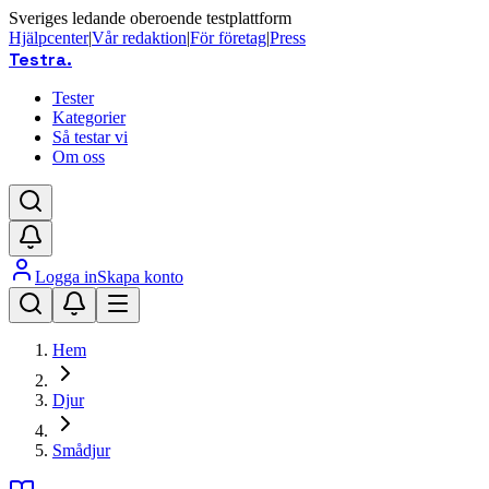
Sveriges ledande oberoende testplattform
Hjälpcenter
|
Vår redaktion
|
För företag
|
Press
Testra
.
Tester
Kategorier
Så testar vi
Om oss
Logga in
Skapa konto
Hem
Djur
Smådjur