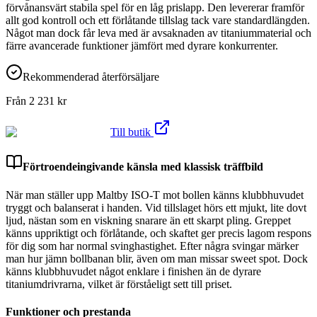
förvånansvärt stabila spel för en låg prislapp. Den levererar framför
allt god kontroll och ett förlåtande tillslag tack vare standardlängden.
Något man dock får leva med är avsaknaden av titaniummaterial och
färre avancerade funktioner jämfört med dyrare konkurrenter.
Rekommenderad återförsäljare
Från
2 231
kr
Till butik
Förtroendeingivande känsla med klassisk träffbild
När man ställer upp Maltby ISO-T mot bollen känns klubbhuvudet
tryggt och balanserat i handen. Vid tillslaget hörs ett mjukt, lite dovt
ljud, nästan som en viskning snarare än ett skarpt pling. Greppet
känns uppriktigt och förlåtande, och skaftet ger precis lagom respons
för dig som har normal svinghastighet. Efter några svingar märker
man hur jämn bollbanan blir, även om man missar sweet spot. Dock
känns klubbhuvudet något enklare i finishen än de dyrare
titaniumdrivrarna, vilket är förståeligt sett till priset.
Funktioner och prestanda