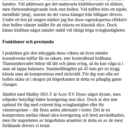
handen. Vid addressen ger det mattsvarta klubbhuvudet en diskret,
men förtroendeingivande look mot bollen. Vid träffen hörs ett mjukt,
metalliskt 'ping', snarare än det vassa klanget från billigare drivers.
Under ett test på rangen märker jag hur draw-egenskaperna effektivt
drar bollen vänster istället för att riskera en klassisk slice. Dock
känns klubban något mindre stabil vid riktigt höga svinghastigheter.
Funktioner och prestanda
I praktiken gör den inbyggda draw-vikten att även mindre
konsekventa träffar får en rakare, mer kontrollerad bollbana.
Titaniumhuvudet bidrar till lätt och jämn sving, så du kan våga ta i
utan att tappa balansen. Standardlängden på 45 tum ger en trygg
känsla utan att kompromissa med räckvidd. För dig som ofta ser
bollen skära ut i skogen på högerkanten är detta en påtaglig game
changer.
Jämfört med Maltby ISO-T är Acer XV Draw något dyrare, men
erbjuder betydligt bättre korrigering mot slice. Dock är den inte
optimal för dig med extremt hög svinghastighet eller för
vänsterspelare – där finns andra alternativ i testet. Det är en
kompromiss mellan riktad slice-korrigering och bred användbarhet,
men för majoriteten av högerhänta amatörer är detta en av de mest
förlåtande drivers vi testat.