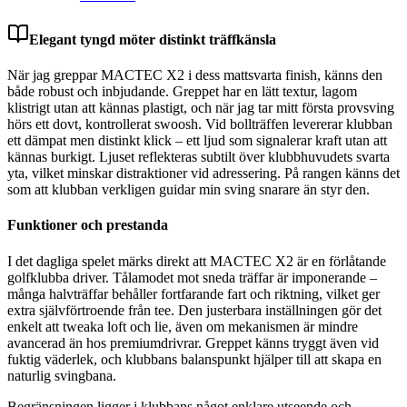
Elegant tyngd möter distinkt träffkänsla
När jag greppar MACTEC X2 i dess mattsvarta finish, känns den
både robust och inbjudande. Greppet har en lätt textur, lagom
klistrigt utan att kännas plastigt, och när jag tar mitt första provsving
hörs ett dovt, kontrollerat swoosh. Vid bollträffen levererar klubban
ett dämpat men distinkt klick – ett ljud som signalerar kraft utan att
kännas burkigt. Ljuset reflekteras subtilt över klubbhuvudets svarta
yta, vilket minskar distraktioner vid adressering. På rangen känns det
som att klubban verkligen guidar min sving snarare än styr den.
Funktioner och prestanda
I det dagliga spelet märks direkt att MACTEC X2 är en förlåtande
golfklubba driver. Tålamodet mot sneda träffar är imponerande –
många halvträffar behåller fortfarande fart och riktning, vilket ger
extra självförtroende från tee. Den justerbara inställningen gör det
enkelt att tweaka loft och lie, även om mekanismen är mindre
avancerad än hos premiumdrivrar. Greppet känns tryggt även vid
fuktig väderlek, och klubbans balanspunkt hjälper till att skapa en
naturlig svingbana.
Begränsningen ligger i klubbans något enklare utseende och