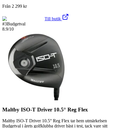
Från
2 299
kr
Till butik
#
3
Budgetval
8.9
/10
Maltby ISO-T Driver 10.5° Reg Flex
Maltby ISO-T Driver 10.5° Reg Flex tar hem utmärkelsen
Budgetval i årets golfklubba driver bäst i test, tack vare sitt