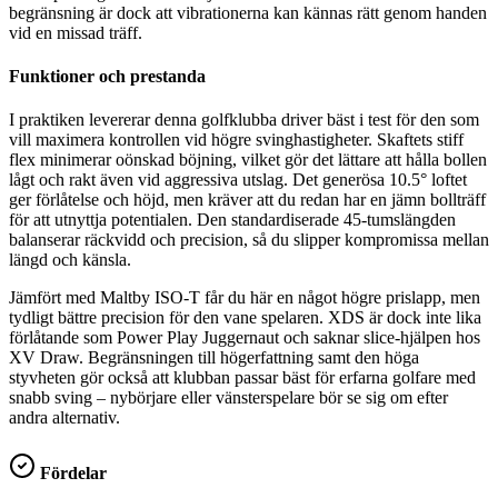
begränsning är dock att vibrationerna kan kännas rätt genom handen
vid en missad träff.
Funktioner och prestanda
I praktiken levererar denna golfklubba driver bäst i test för den som
vill maximera kontrollen vid högre svinghastigheter. Skaftets stiff
flex minimerar oönskad böjning, vilket gör det lättare att hålla bollen
lågt och rakt även vid aggressiva utslag. Det generösa 10.5° loftet
ger förlåtelse och höjd, men kräver att du redan har en jämn bollträff
för att utnyttja potentialen. Den standardiserade 45-tumslängden
balanserar räckvidd och precision, så du slipper kompromissa mellan
längd och känsla.
Jämfört med Maltby ISO-T får du här en något högre prislapp, men
tydligt bättre precision för den vane spelaren. XDS är dock inte lika
förlåtande som Power Play Juggernaut och saknar slice-hjälpen hos
XV Draw. Begränsningen till högerfattning samt den höga
styvheten gör också att klubban passar bäst för erfarna golfare med
snabb sving – nybörjare eller vänsterspelare bör se sig om efter
andra alternativ.
Fördelar