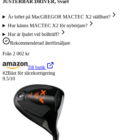
JUSTERBAR DRIVER, Svart
Är loftet på MacGREGOR MACTEC X2 ställbart?
Hur känns MACTEC X2 för nybörjare?
Hur är ljudet vid bollträff?
Rekommenderad återförsäljare
Från
2 002
kr
Till butik
#
2
Bäst för slicekorrigering
9.5
/10