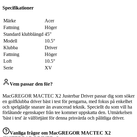
Specifikationer
Märke
Acer
Fattning
Höger
Standard klubblängd
45"
Modell
10.5°
Klubba
Driver
Fattning
Höger
Loft
10.5°
Serie
XV
Vem passar den för?
MacGREGOR MACTEC X2 Justerbar Driver passar dig som söker
en golfklubba driver bäst i test för pengarna, med fokus på enkelhet
och spelglädje snarare än avancerad teknik. Speciellt du som vill ha
förlåtande egenskaper från tee kommer uppskatta den. Utmärkelsen
'bäst i test' är välförtjänt för denna prisvärda och pålitliga driver.
Vanliga frågor om
MacGREGOR MACTEC X2