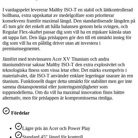
I vardagspelet levererar Maltby ISO-T en stabil och lättkontrollerad
bollbana, extra uppskattat av medelgolfare som prioriterar
konsekvens framför maximal längd. Den standardiserade längden på
45 tum gör det enkelt att hålla balansen genom hela svingen, och
Regular Flex-skaftet passar dig som vill ha en mjukare känsla utan
att tappa fart. Den låga prislappen gör den till ett utmärkt insteg för
dig som vill ha en pålitlig driver utan att investera i
premiumsegmentet.
Jämfört med testvinnaren Acer XV Titanium och andra
titaniumdrivrar saknar Maltby ISO-T den extra explosivitet och
teknologiska finess som vissa letar efter. Det märks exempelvis i
materialvalet, där ISO-T använder enklare legeringar snarare än ren
titanium. Funktionellt duger detta utmärkt för stabilitet men ger inte
samma distanspotential eller justeringsmöjligheter som
toppmodellerna. Om du vill ha maximal innovation finns bättre
alternativ, men för prislappen är kompromisserna rimliga.
Fördelar
Lägre pris än Acer och Power Play
Standard 45" längd för kontroll