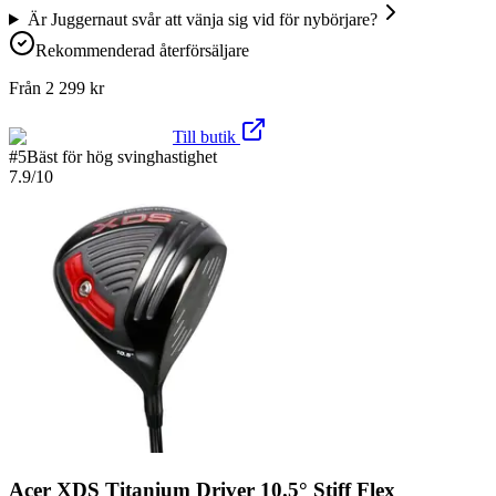
Är Juggernaut svår att vänja sig vid för nybörjare?
Rekommenderad återförsäljare
Från
2 299
kr
Till butik
#
5
Bäst för hög svinghastighet
7.9
/10
Acer XDS Titanium Driver 10.5° Stiff Flex