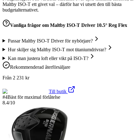
Maltby ISO-T ett givet val – därför har vi utsett den till bästa
budgetalternativet.
Vanliga frågor om
Maltby ISO-T Driver 10.5° Reg Flex
Passar Maltby ISO-T Driver för nybörjare?
Hur skiljer sig Maltby ISO-T mot titaniumdrivrar?
Kan man justera loft eller vikt på ISO-T?
Rekommenderad återförsäljare
Från
2 231
kr
Till butik
#
4
Bäst för maximal förlåtelse
8.4
/10