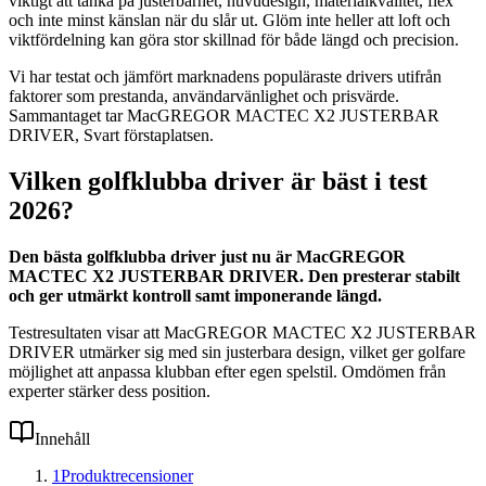
viktigt att tänka på justerbarhet, huvudesign, materialkvalitet, flex
och inte minst känslan när du slår ut. Glöm inte heller att loft och
viktfördelning kan göra stor skillnad för både längd och precision.
Vi har testat och jämfört marknadens populäraste drivers utifrån
faktorer som prestanda, användarvänlighet och prisvärde.
Sammantaget tar MacGREGOR MACTEC X2 JUSTERBAR
DRIVER, Svart förstaplatsen.
Vilken golfklubba driver är bäst i test
2026?
Den bästa golfklubba driver just nu är MacGREGOR
MACTEC X2 JUSTERBAR DRIVER. Den presterar stabilt
och ger utmärkt kontroll samt imponerande längd.
Testresultaten visar att MacGREGOR MACTEC X2 JUSTERBAR
DRIVER utmärker sig med sin justerbara design, vilket ger golfare
möjlighet att anpassa klubban efter egen spelstil. Omdömen från
experter stärker dess position.
Innehåll
1
Produktrecensioner