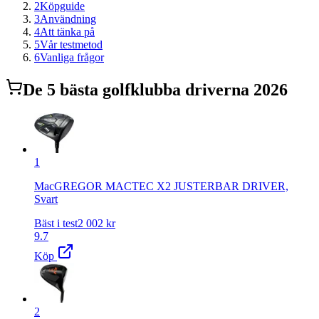
2
Köpguide
3
Användning
4
Att tänka på
5
Vår testmetod
6
Vanliga frågor
De
5
bästa
golfklubba driver
na 2026
1
MacGREGOR MACTEC X2 JUSTERBAR DRIVER,
Svart
Bäst i test
2 002
kr
9.7
Köp
2