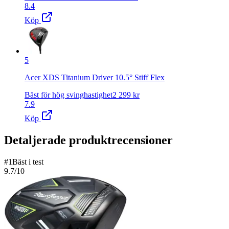
8.4
Köp
5
Acer XDS Titanium Driver 10.5° Stiff Flex
Bäst för hög svinghastighet
2 299
kr
7.9
Köp
Detaljerade produktrecensioner
#
1
Bäst i test
9.7
/10