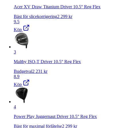
Acer XV Draw Titanium Driver 10.5° Reg Flex
Bäst för slicekorrigering
2 299
kr
9.5
Köp
3
Maltby ISO-T Driver 10.5° Reg Flex
Budgetval
2 231
kr
8.9
Köp
4
Power Play Juggernaut Driver 10.5° Reg Flex
Bäst för maximal förlåtelse
2 299
kr