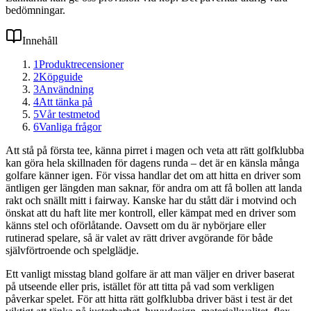
bedömningar.
Innehåll
1
Produktrecensioner
2
Köpguide
3
Användning
4
Att tänka på
5
Vår testmetod
6
Vanliga frågor
Att stå på första tee, känna pirret i magen och veta att rätt golfklubba
kan göra hela skillnaden för dagens runda – det är en känsla många
golfare känner igen. För vissa handlar det om att hitta en driver som
äntligen ger längden man saknar, för andra om att få bollen att landa
rakt och snällt mitt i fairway. Kanske har du stått där i motvind och
önskat att du haft lite mer kontroll, eller kämpat med en driver som
känns stel och oförlåtande. Oavsett om du är nybörjare eller
rutinerad spelare, så är valet av rätt driver avgörande för både
självförtroende och spelglädje.
Ett vanligt misstag bland golfare är att man väljer en driver baserat
på utseende eller pris, istället för att titta på vad som verkligen
påverkar spelet. För att hitta rätt golfklubba driver bäst i test är det