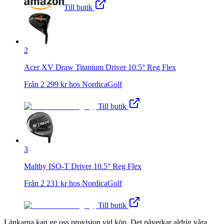
Till butik
2
Acer XV Draw Titanium Driver 10.5° Reg Flex
Från
2 299
kr hos
NordicaGolf
Till butik
3
Maltby ISO-T Driver 10.5° Reg Flex
Från
2 231
kr hos
NordicaGolf
Till butik
Länkarna kan ge oss provision vid köp. Det påverkar aldrig våra