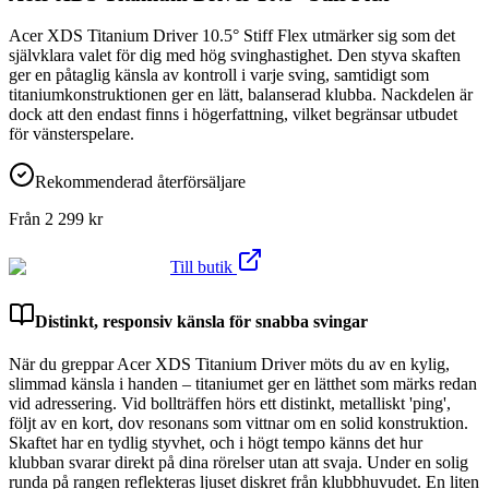
Acer XDS Titanium Driver 10.5° Stiff Flex utmärker sig som det
självklara valet för dig med hög svinghastighet. Den styva skaften
ger en påtaglig känsla av kontroll i varje sving, samtidigt som
titaniumkonstruktionen ger en lätt, balanserad klubba. Nackdelen är
dock att den endast finns i högerfattning, vilket begränsar utbudet
för vänsterspelare.
Rekommenderad återförsäljare
Från
2 299
kr
Till butik
Distinkt, responsiv känsla för snabba svingar
När du greppar Acer XDS Titanium Driver möts du av en kylig,
slimmad känsla i handen – titaniumet ger en lätthet som märks redan
vid adressering. Vid bollträffen hörs ett distinkt, metalliskt 'ping',
följt av en kort, dov resonans som vittnar om en solid konstruktion.
Skaftet har en tydlig styvhet, och i högt tempo känns det hur
klubban svarar direkt på dina rörelser utan att svaja. Under en solig
runda på rangen reflekteras ljuset diskret från klubbhuvudet. En liten