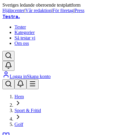
Sveriges ledande oberoende testplattform
Hjälpcenter
|
Vår redaktion
|
För företag
|
Press
Testra
.
Tester
Kategorier
Så testar vi
Om oss
Logga in
Skapa konto
Hem
Sport & Fritid
Golf