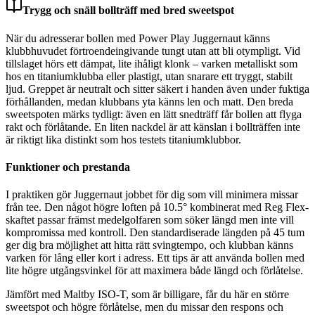
Trygg och snäll bollträff med bred sweetspot
När du adresserar bollen med Power Play Juggernaut känns
klubbhuvudet förtroendeingivande tungt utan att bli otympligt. Vid
tillslaget hörs ett dämpat, lite ihåligt klonk – varken metalliskt som
hos en titaniumklubba eller plastigt, utan snarare ett tryggt, stabilt
ljud. Greppet är neutralt och sitter säkert i handen även under fuktiga
förhållanden, medan klubbans yta känns len och matt. Den breda
sweetspoten märks tydligt: även en lätt snedträff får bollen att flyga
rakt och förlåtande. En liten nackdel är att känslan i bollträffen inte
är riktigt lika distinkt som hos testets titaniumklubbor.
Funktioner och prestanda
I praktiken gör Juggernaut jobbet för dig som vill minimera missar
från tee. Den något högre loften på 10.5° kombinerat med Reg Flex-
skaftet passar främst medelgolfaren som söker längd men inte vill
kompromissa med kontroll. Den standardiserade längden på 45 tum
ger dig bra möjlighet att hitta rätt svingtempo, och klubban känns
varken för lång eller kort i adress. Ett tips är att använda bollen med
lite högre utgångsvinkel för att maximera både längd och förlåtelse.
Jämfört med Maltby ISO-T, som är billigare, får du här en större
sweetspot och högre förlåtelse, men du missar den respons och