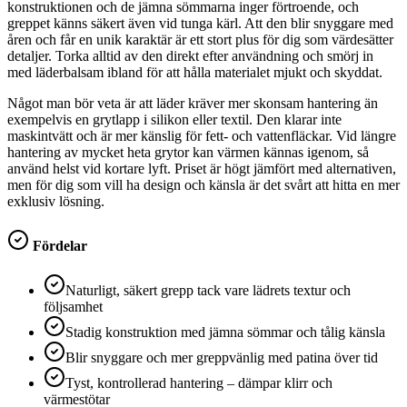
konstruktionen och de jämna sömmarna inger förtroende, och
greppet känns säkert även vid tunga kärl. Att den blir snyggare med
åren och får en unik karaktär är ett stort plus för dig som värdesätter
detaljer. Torka alltid av den direkt efter användning och smörj in
med läderbalsam ibland för att hålla materialet mjukt och skyddat.
Något man bör veta är att läder kräver mer skonsam hantering än
exempelvis en grytlapp i silikon eller textil. Den klarar inte
maskintvätt och är mer känslig för fett- och vattenfläckar. Vid längre
hantering av mycket heta grytor kan värmen kännas igenom, så
använd helst vid kortare lyft. Priset är högt jämfört med alternativen,
men för dig som vill ha design och känsla är det svårt att hitta en mer
exklusiv lösning.
Fördelar
Naturligt, säkert grepp tack vare lädrets textur och
följsamhet
Stadig konstruktion med jämna sömmar och tålig känsla
Blir snyggare och mer greppvänlig med patina över tid
Tyst, kontrollerad hantering – dämpar klirr och
värmestötar