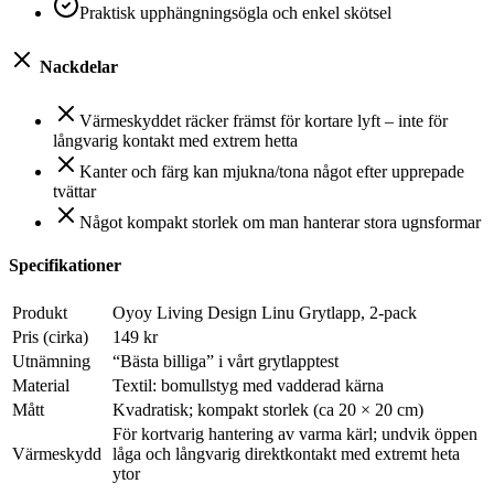
Praktisk upphängningsögla och enkel skötsel
Nackdelar
Värmeskyddet räcker främst för kortare lyft – inte för
långvarig kontakt med extrem hetta
Kanter och färg kan mjukna/tona något efter upprepade
tvättar
Något kompakt storlek om man hanterar stora ugnsformar
Specifikationer
Produkt
Oyoy Living Design Linu Grytlapp, 2-pack
Pris (cirka)
149 kr
Utnämning
“Bästa billiga” i vårt grytlapptest
Material
Textil: bomullstyg med vadderad kärna
Mått
Kvadratisk; kompakt storlek (ca 20 × 20 cm)
För kortvarig hantering av varma kärl; undvik öppen
Värmeskydd
låga och långvarig direktkontakt med extremt heta
ytor