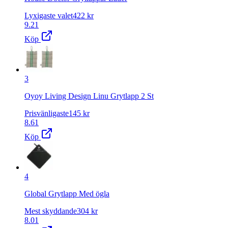
Lyxigaste valet
422
kr
9.21
Köp
3
Oyoy Living Design Linu Grytlapp 2 St
Prisvänligaste
145
kr
8.61
Köp
4
Global Grytlapp Med ögla
Mest skyddande
304
kr
8.01