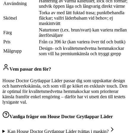
Hantering av varma kastruller, lock och formar;
Användning
undvik öppen låga och långvarig direkt värme
Torka av med lätt fuktad trasa; punktbehandla
Skötsel
fläckar; valfri läderbalsam vid behov; ej
maskintvätt
Naturtoner (t.ex. brun/svart) kan variera mellan
Färg
återförsäljare
Pris
Från ca 396 kr (kan variera över tid och butik)
Design- och kvalitetsmedvetna hemmakockar
Målgrupp
som vill ha premiumkänsla och tryggt grepp
Vem passar den för?
House Doctor Grytlappar Läder passar dig som uppskattar design
och hantverkskänsla, och som vill ge köket en exklusiv touch. Den
är optimal för kvalitetsmedvetna hemmakockar som prioriterar
känsla framför enkel rengöring – därför har vi utsett den till testets
lyxigaste val.
Vanliga frågor om
House Doctor Grytlappar Läder
Kan House Doctor Grytlappar Läder tvättas i maskin?