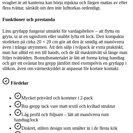
svaghet är att kanterna kan börja mjukna och färgen mattas av efter
flera tvättar, särskilt om den inte lufttorkas ordentligt.
Funktioner och prestanda
Linu grytlapp fungerar utmärkt för vardagsbehov – att flytta en
gryta, ta ut en ugnsform eller snabbt lyfta ett lock. Den kompakta
storleken på cirka 20 × 20 cm gör att den är smidig att manövrera
även i trånga utrymmen. Att den säljs i tvåpack är extra praktiskt;
man har alltid en ren till hands, och de tål maskintvätt så länge man
följer tvättråden. Bomullsmaterialet är lätt att forma kring handtag
och ger ett oväntat bra grepp jämfört med exempelvis en grytlapp i
silikon, även om värmeskyddet är anpassat för kortare kontakt.
Fördelar
Mycket prisvärd och kommer i 2-pack
Bra grepp tack vare matt textil och kviltad struktur
Låg profil och följsam – lätt att manövrera runt
handtag/lock
Diskret, stilren design som smälter in i de flesta kök