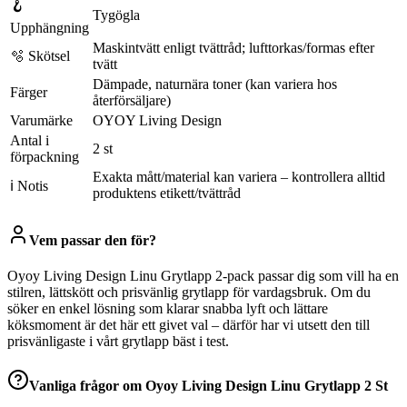
🪝
Tygögla
Upphängning
Maskintvätt enligt tvättråd; lufttorkas/formas efter
🫧 Skötsel
tvätt
Dämpade, naturnära toner (kan variera hos
Färger
återförsäljare)
Varumärke
OYOY Living Design
Antal i
2 st
förpackning
Exakta mått/material kan variera – kontrollera alltid
ℹ Notis
produktens etikett/tvättråd
Vem passar den för?
Oyoy Living Design Linu Grytlapp 2-pack passar dig som vill ha en
stilren, lättskött och prisvänlig grytlapp för vardagsbruk. Om du
söker en enkel lösning som klarar snabba lyft och lättare
köksmoment är det här ett givet val – därför har vi utsett den till
prisvänligaste i vårt grytlapp bäst i test.
Vanliga frågor om
Oyoy Living Design Linu Grytlapp 2 St