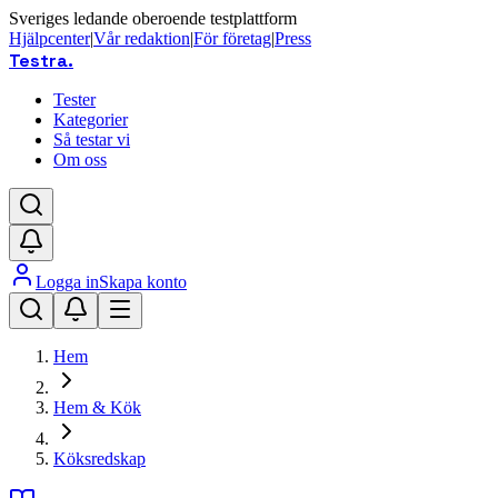
Sveriges ledande oberoende testplattform
Hjälpcenter
|
Vår redaktion
|
För företag
|
Press
Testra
.
Tester
Kategorier
Så testar vi
Om oss
Logga in
Skapa konto
Hem
Hem & Kök
Köksredskap