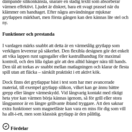
dämpande silikonkänsla, snarare en stadig textil som absorberar
värmen effektivt. Ljudet är diskret, bara ett svagt prassel när du
klämmer om handtaget. Efter några användningar mjuknar
grytlappen märkbart, men första gången kan den kännas lite stel och
ny.
Funktioner och prestanda
I vardagen märks snabbt att detta är en värmetålig grytlapp som
verkligen levererar på säkerhet. Den flexibla designen gör det enkelt
att vika lappen runt ugnsgaller eller kastrullhandtag för maximal
kontroll, och den lilla öglan gör att den alltid hänger nära till hands.
Den tål att torkas av snabbt mellan matlagningen och klarar de flesta
spill utan att fläcka – särskilt praktiskt i ett aktivt kök.
Dock finns det grytlappar bäst i test som har mer avancerade
material, till exempel grytlapp silikon, vilket kan ge ännu bättre
grepp eller längre värmeskydd. Vid långvarig kontakt med riktigt
heta ytor kan värmen börja kännas igenom, så för grill eller stora
långpannor är en längre grillvante ibland tryggare. Att den saknar
extra funktioner som magnetfäste kan vara en miss för dig som vill
ha allt-i-ett, men som klassisk grytlapp är den pålitlig.
Fördelar