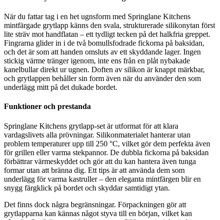
När du fattar tag i en het ugnsform med Springlane Kitchens
mintfärgade grytlapp känns den svala, strukturerade silikonytan först
lite sträv mot handflatan – ett tydligt tecken på det halkfria greppet.
Fingrarna glider in i de två bomullsfodrade fickorna på baksidan,
och det är som att handen omsluts av ett skyddande lager. Ingen
stickig värme tränger igenom, inte ens från en plåt nybakade
kanelbullar direkt ur ugnen. Doften av silikon är knappt märkbar,
och grytlappen behåller sin form även när du använder den som
underlägg mitt på det dukade bordet.
Funktioner och prestanda
Springlane Kitchens grytlapp-set är utformat för att klara
vardagslivets alla prövningar. Silikonmaterialet hanterar utan
problem temperaturer upp till 250 °C, vilket gör dem perfekta även
för grillen eller varma stekpannor. De dubbla fickorna på baksidan
förbättrar värmeskyddet och gör att du kan hantera även tunga
formar utan att bränna dig. Ett tips är att använda dem som
underlägg för varma kastruller – den eleganta mintfärgen blir en
snygg färgklick på bordet och skyddar samtidigt ytan.
Det finns dock några begränsningar. Förpackningen gör att
grytlapparna kan kännas något styva till en början, vilket kan