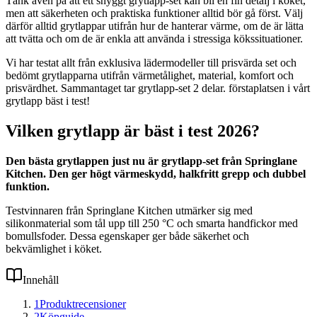
Tänk även på att ett snyggt grytlapp-set kan bli en fin detalj i köket,
men att säkerheten och praktiska funktioner alltid bör gå först. Välj
därför alltid grytlappar utifrån hur de hanterar värme, om de är lätta
att tvätta och om de är enkla att använda i stressiga kökssituationer.
Vi har testat allt från exklusiva lädermodeller till prisvärda set och
bedömt grytlapparna utifrån värmetålighet, material, komfort och
prisvärdhet. Sammantaget tar grytlapp-set 2 delar. förstaplatsen i vårt
grytlapp bäst i test!
Vilken grytlapp är bäst i test 2026?
Den bästa grytlappen just nu är grytlapp-set från Springlane
Kitchen. Den ger högt värmeskydd, halkfritt grepp och dubbel
funktion.
Testvinnaren från Springlane Kitchen utmärker sig med
silikonmaterial som tål upp till 250 °C och smarta handfickor med
bomullsfoder. Dessa egenskaper ger både säkerhet och
bekvämlighet i köket.
Innehåll
1
Produktrecensioner
2
Köpguide