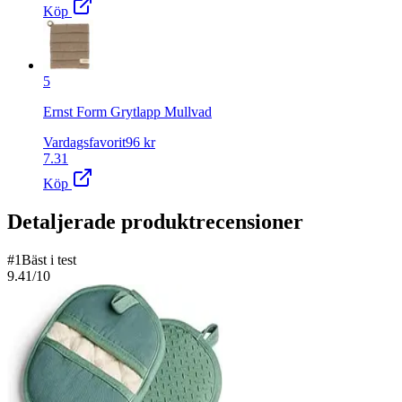
Köp
5
Ernst Form Grytlapp Mullvad
Vardagsfavorit
96
kr
7.31
Köp
Detaljerade produktrecensioner
#
1
Bäst i test
9.41
/10