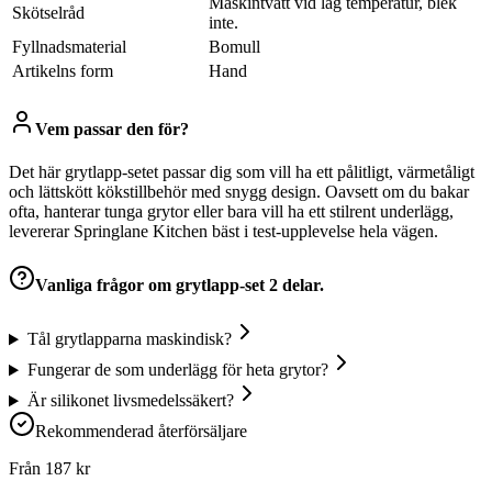
Maskintvätt vid låg temperatur, blek
Skötselråd
inte.
Fyllnadsmaterial
Bomull
Artikelns form
Hand
Vem passar den för?
Det här grytlapp-setet passar dig som vill ha ett pålitligt, värmetåligt
och lättskött kökstillbehör med snygg design. Oavsett om du bakar
ofta, hanterar tunga grytor eller bara vill ha ett stilrent underlägg,
levererar Springlane Kitchen bäst i test-upplevelse hela vägen.
Vanliga frågor om
grytlapp-set 2 delar.
Tål grytlapparna maskindisk?
Fungerar de som underlägg för heta grytor?
Är silikonet livsmedelssäkert?
Rekommenderad återförsäljare
Från
187
kr