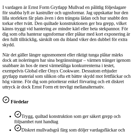
I vardagen är Ernst Form Grytlapp Mullvad en pålitlig följeslagare
för snabba lyft av kastruller och ugnsformar. Jag uppskattar hur den
lilla storleken får plats även i den trängsta lådan och hur snabbt den
torkar efter tvätt. Den quiltade konstruktionen ger bra grepp, vilket
känns tryggt vid hantering av mindre kärl eller heta stekpannor. För
dig som ofta hanterar ugnsformar eller plåtar med kort exponering är
den fullt tillräcklig, särskilt om du ibland viker den dubbel för extra
skydd.
När det gäller längre ugnsmoment eller riktigt tunga plåtar märks
dock att isoleringen har sina begränsningar – värmen tränger igenom
snabbare än hos de mest värmetåliga konkurrenterna i testet,
exempelvis Global eller Onyx Cookware. Dessutom erbjuder
grytlapp material som silikon ofta ett bättre skydd mot fettfläckar och
hög värme. För dig som prioriterar enkel förvaring och ett diskret
uttryck är dock Ernst Form ett trevligt mellanalternativ.
Fördelar
Trygg, quiltad konstruktion som ger säkert grepp och
följsamhet runt handtag
Diskret mullvadsgrå färg som döljer vardagsfläckar och