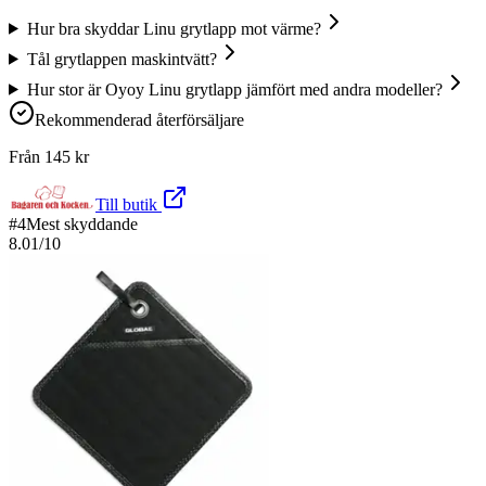
Hur bra skyddar Linu grytlapp mot värme?
Tål grytlappen maskintvätt?
Hur stor är Oyoy Linu grytlapp jämfört med andra modeller?
Rekommenderad återförsäljare
Från
145
kr
Till butik
#
4
Mest skyddande
8.01
/10