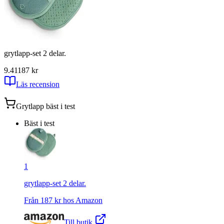
grytlapp-set 2 delar.
9.41
187
kr
Läs recension
Grytlapp
bäst i test
Bäst i test
1
grytlapp-set 2 delar.
Från
187
kr hos
Amazon
Till butik