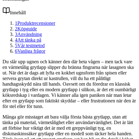
Innehåll
1
Produktrecensioner
2
Köpguide
3
Användning
4
Att tänka på
5
Vår testmetod
6
Vanliga frågor
Du slår upp ugnen och känner den där heta vågen – men tack vare
en värmetålig grytlapp slipper du bränna fingrarna när lasagnen ska
ut. När det är dags att lyfta en kokhet ugnsform från spisen eller
servera grytan direkt ur kastrullen, vill du ha ett pålitligt
handtagsskydd nära till hands. Oavsett om du föredrar en klassisk
grytlapp i tyg eller en modern grytlapp i silikon, är det ett oumbärligt
köksredskap i vardagen. Vi känner alla igen paniken när man letar
efter en grytlapp som faktiskt skyddar – eller frustrationen när den är
för stel eller för tunn.
Många gör misstaget att bara välja första bästa grytlapp, utan att
tänka på material, värmetålighet eller användarvänlighet. Det är lätt
att förbise hur viktigt det är med ett greppvänligt tyg, en
diskmaskinssäker grytlapp eller en modell som täcker hela handen.