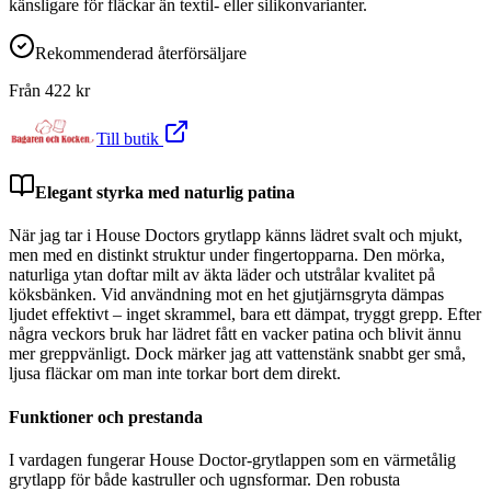
känsligare för fläckar än textil- eller silikonvarianter.
Rekommenderad återförsäljare
Från
422
kr
Till butik
Elegant styrka med naturlig patina
När jag tar i House Doctors grytlapp känns lädret svalt och mjukt,
men med en distinkt struktur under fingertopparna. Den mörka,
naturliga ytan doftar milt av äkta läder och utstrålar kvalitet på
köksbänken. Vid användning mot en het gjutjärnsgryta dämpas
ljudet effektivt – inget skrammel, bara ett dämpat, tryggt grepp. Efter
några veckors bruk har lädret fått en vacker patina och blivit ännu
mer greppvänligt. Dock märker jag att vattenstänk snabbt ger små,
ljusa fläckar om man inte torkar bort dem direkt.
Funktioner och prestanda
I vardagen fungerar House Doctor-grytlappen som en värmetålig
grytlapp för både kastruller och ugnsformar. Den robusta