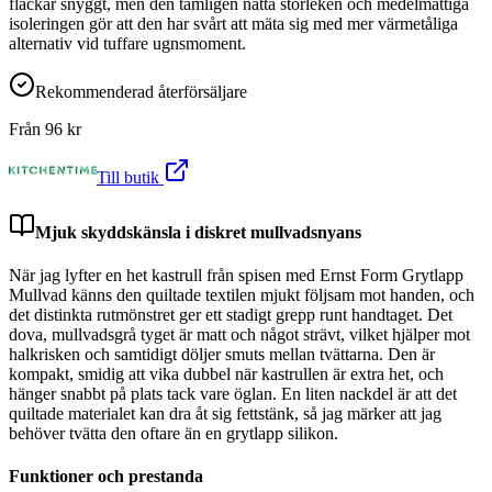
fläckar snyggt, men den tämligen nätta storleken och medelmåttiga
isoleringen gör att den har svårt att mäta sig med mer värmetåliga
alternativ vid tuffare ugnsmoment.
Rekommenderad återförsäljare
Från
96
kr
Till butik
Mjuk skyddskänsla i diskret mullvadsnyans
När jag lyfter en het kastrull från spisen med Ernst Form Grytlapp
Mullvad känns den quiltade textilen mjukt följsam mot handen, och
det distinkta rutmönstret ger ett stadigt grepp runt handtaget. Det
dova, mullvadsgrå tyget är matt och något strävt, vilket hjälper mot
halkrisken och samtidigt döljer smuts mellan tvättarna. Den är
kompakt, smidig att vika dubbel när kastrullen är extra het, och
hänger snabbt på plats tack vare öglan. En liten nackdel är att det
quiltade materialet kan dra åt sig fettstänk, så jag märker att jag
behöver tvätta den oftare än en grytlapp silikon.
Funktioner och prestanda