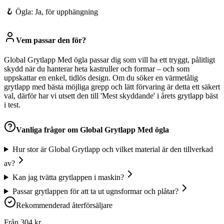
🪝
Ögla: Ja, för upphängning
Vem passar den för?
Global Grytlapp Med ögla passar dig som vill ha ett tryggt, pålitligt
skydd när du hanterar heta kastruller och formar – och som
uppskattar en enkel, tidlös design. Om du söker en värmetålig
grytlapp med bästa möjliga grepp och lätt förvaring är detta ett säkert
val, därför har vi utsett den till 'Mest skyddande' i årets grytlapp bäst
i test.
Vanliga frågor om
Global Grytlapp Med ögla
Hur stor är Global Grytlapp och vilket material är den tillverkad
av?
Kan jag tvätta grytlappen i maskin?
Passar grytlappen för att ta ut ugnsformar och plåtar?
Rekommenderad återförsäljare
Från
304
kr