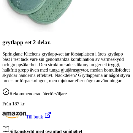
grytlapp-set 2 delar.
Springlane Kitchens grytlapp-set tar förstaplatsen i årets grytlapp
bäst i test tack vare sin genomtänkta kombination av värmeskydd
och greppsäkerhet. Den strukturerade silikonytan ger ett tryggt,
halkfritt grepp även med tunga gjutjärnsgrytor, medan bomullsfodret
skyddar händerna effektivt. Nackdelen? Grytlapparna är något styva
precis ur förpackningen, men mjuknar efter några användningar.
Rekommenderad återförsäljare
Från
187
kr
Till butik
Silkonskydd med oväntad smidighet