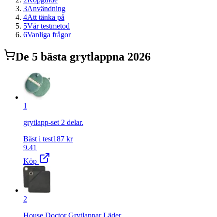
3
Användning
4
Att tänka på
5
Vår testmetod
6
Vanliga frågor
De
5
bästa
grytlapp
na 2026
1
grytlapp-set 2 delar.
Bäst i test
187
kr
9.41
Köp
2
House Doctor Grytlappar Läder