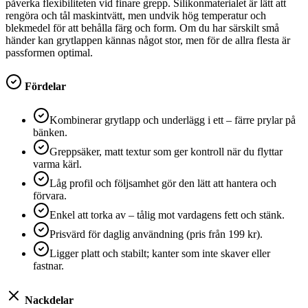
påverka flexibiliteten vid finare grepp. Silikonmaterialet är lätt att
rengöra och tål maskintvätt, men undvik hög temperatur och
blekmedel för att behålla färg och form. Om du har särskilt små
händer kan grytlappen kännas något stor, men för de allra flesta är
passformen optimal.
Fördelar
Kombinerar grytlapp och underlägg i ett – färre prylar på
bänken.
Greppsäker, matt textur som ger kontroll när du flyttar
varma kärl.
Låg profil och följsamhet gör den lätt att hantera och
förvara.
Enkel att torka av – tålig mot vardagens fett och stänk.
Prisvärd för daglig användning (pris från 199 kr).
Ligger platt och stabilt; kanter som inte skaver eller
fastnar.
Nackdelar