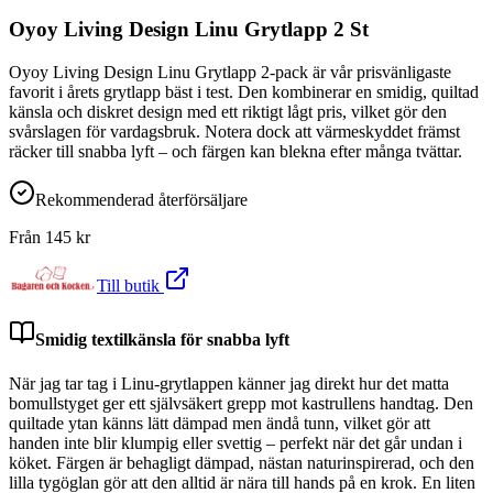
Oyoy Living Design Linu Grytlapp 2 St
Oyoy Living Design Linu Grytlapp 2-pack är vår prisvänligaste
favorit i årets grytlapp bäst i test. Den kombinerar en smidig, quiltad
känsla och diskret design med ett riktigt lågt pris, vilket gör den
svårslagen för vardagsbruk. Notera dock att värmeskyddet främst
räcker till snabba lyft – och färgen kan blekna efter många tvättar.
Rekommenderad återförsäljare
Från
145
kr
Till butik
Smidig textilkänsla för snabba lyft
När jag tar tag i Linu-grytlappen känner jag direkt hur det matta
bomullstyget ger ett självsäkert grepp mot kastrullens handtag. Den
quiltade ytan känns lätt dämpad men ändå tunn, vilket gör att
handen inte blir klumpig eller svettig – perfekt när det går undan i
köket. Färgen är behagligt dämpad, nästan naturinspirerad, och den
lilla tygöglan gör att den alltid är nära till hands på en krok. En liten