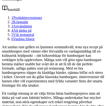
Innehåll
1
Produktrecensioner
2
Köpguide
3
Användning
4
Att tänka på
5
Vår testmetod
6
Vanliga frågor
Att samlas runt grillen en ljummen sommarkväll, testa nya recept på
smashburgers med vänner eller förvandla en vardagsmiddag till en
kulinarisk höjdpunkt – rätt köksredskap för hamburgare kan
verkligen lyfta upplevelsen. Många som vill göra egna hamburgare
hemma märker snabbt hur svårt det är att få till de där perfekt
formade, saftiga patties som på restaurang. Med en bra
hamburgerpress slipper du kladdiga händer, ojämna biffar och stress
i köket. Oavsett om du gillar klassiska hamburgare, miniversioner till
barnen eller vill experimentera med fyllda varianter finns det smarta
lösningar för alla smaker.
Ett vanligt misstag är att välja första bästa hamburgerpress utan att
tänka på vad som faktiskt behövs. Många underskattar hur mycket
material, non-stick-egenskaper och enkel rengöring påverkar