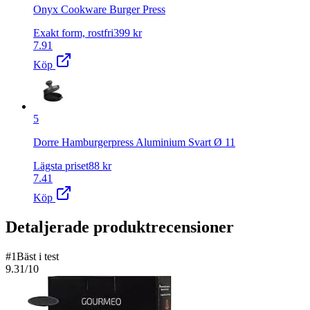
Onyx Cookware Burger Press
Exakt form, rostfri
399
kr
7.91
Köp
5
Dorre Hamburgerpress Aluminium Svart Ø 11
Lägsta priset
88
kr
7.41
Köp
Detaljerade produktrecensioner
#
1
Bäst i test
9.31
/10