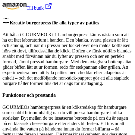
Till butik
Kreativ burgerpress för alla typer av patties
Att hålla i GOURMEO 3 i 1 hamburgerpress känns nästan som att
ha ett litet laboratorium i handen. Den blanka, svarta plasten är lätt
och smidig, och när du pressar ner locket över den malda köttfärsen
hörs ett dovt, tillfredsställande klick. Doften av färsk nötfärs blandas
snabbt med förväntan när du lyfter av pressen och ser en perfekt
formad, jämnt pressad hamburgare. Med den avtagbara bottenplattan
glider biffen lätt ut ur formen, redo för stekpannan eller grillen. Att
experimentera med att fylla patties med cheddar eller jalapeños är
enkelt – och det medföljande non-stick-pappret gör att alla staplade
burgare håller formen tills det är dags för matlagning.
Funktioner och prestanda
GOURMEOs hamburgerpress är ett köksredskap för hamburgare
som snabbt blir oumbärlig när du vill pressa hamburgare i olika
storlekar. Byt mellan de tre insatserna beroende på om du är sugen
på en klassisk cheeseburgare eller sliders till festen. Ett tips är att
använda lite vatten på händerna innan du formar biffarna – då
fastnar inte färsen i pressen. Diskmaskinssäkerheten gör dessutom