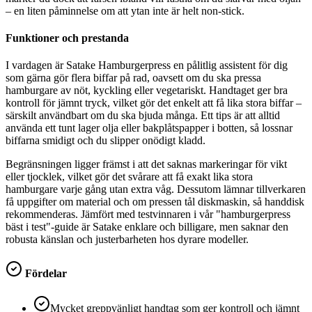
– en liten påminnelse om att ytan inte är helt non-stick.
Funktioner och prestanda
I vardagen är Satake Hamburgerpress en pålitlig assistent för dig
som gärna gör flera biffar på rad, oavsett om du ska pressa
hamburgare av nöt, kyckling eller vegetariskt. Handtaget ger bra
kontroll för jämnt tryck, vilket gör det enkelt att få lika stora biffar –
särskilt användbart om du ska bjuda många. Ett tips är att alltid
använda ett tunt lager olja eller bakplåtspapper i botten, så lossnar
biffarna smidigt och du slipper onödigt kladd.
Begränsningen ligger främst i att det saknas markeringar för vikt
eller tjocklek, vilket gör det svårare att få exakt lika stora
hamburgare varje gång utan extra våg. Dessutom lämnar tillverkaren
få uppgifter om material och om pressen tål diskmaskin, så handdisk
rekommenderas. Jämfört med testvinnaren i vår "hamburgerpress
bäst i test"-guide är Satake enklare och billigare, men saknar den
robusta känslan och justerbarheten hos dyrare modeller.
Fördelar
Mycket greppvänligt handtag som ger kontroll och jämnt