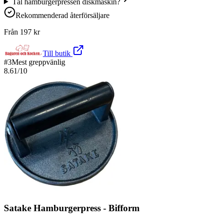
Tål hamburgerpressen diskmaskin?
Rekommenderad återförsäljare
Från
197
kr
Till butik
#
3
Mest greppvänlig
8.61
/10
Satake Hamburgerpress - Bifform