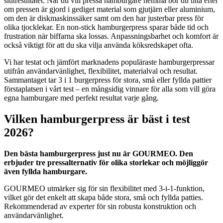
slutresultatet. När du vill pressa hamburgare hemma bör du titta efter
om pressen är gjord i gediget material som gjutjärn eller aluminium,
om den är diskmaskinssäker samt om den har justerbar press för
olika tjocklekar. En non-stick hamburgerpress sparar både tid och
frustration när biffarna ska lossas. Anpassningsbarhet och komfort är
också viktigt för att du ska vilja använda köksredskapet ofta.
Vi har testat och jämfört marknadens populäraste hamburgerpressar
utifrån användarvänlighet, flexibilitet, materialval och resultat.
Sammantaget tar 3 i 1 burgerpress för stora, små eller fyllda pattier
förstaplatsen i vårt test – en mångsidig vinnare för alla som vill göra
egna hamburgare med perfekt resultat varje gång.
Vilken hamburgerpress är bäst i test
2026?
Den bästa hamburgerpress just nu är GOURMEO. Den
erbjuder tre pressalternativ för olika storlekar och möjliggör
även fyllda hamburgare.
GOURMEO utmärker sig för sin flexibilitet med 3-i-1-funktion,
vilket gör det enkelt att skapa både stora, små och fyllda patties.
Rekommenderad av experter för sin robusta konstruktion och
användarvänlighet.