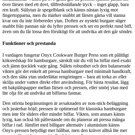
över färsen med ett dovt, tillfredsställande tryck – inget glapp, bara
ren kraft. Stålytan är spegelblank och känns nästan lyxig mot
fingertopparna, men du märker snabbt att färsen gärna vill stanna
kvar om du inte förbereder ytan. Doften av nystekt burgare stiger
snabbt från pannan när du lyfter pressen och ser en perfekt rund biff,
även om du får lossa den försiktigt för att undvika att den går sönder.
Funktioner och prestanda
I vardagen fungerar Onyx Cookware Burger Press som ett pålitligt
köksredskap för hamburgare, särskilt när du vill ha biffar med exakt
och jämn tjocklek varje gång. Stålets robusthet och den balanserade
vikten gör det enkelt att pressa hamburgare med minimalt handkraft,
och den släta ytan underlättar rengöringen – bara att torka av eller
skölja under vatten direkt efter användning. För bästa resultat, lägg
ett bakplåtspapper mellan färsen och pressen, eller smörj ytan med
lite olja för att undvika att biffarna fastnar.
Den största begränsningen är avsaknaden av non-stick-beläggning
och justerbar höjd; pressen är optimerad för klassiska hamburgare
men inte för sliders eller mindre biffar. Vikten, som annars känns
lyxig, kan också bli påfrestande om du planerar att pressa många
biffar i rad. Jämfört med billigare alternativ i aluminium känns
Onyx-pressen betydligt mer hållbar, men den kräver alltså lite mer