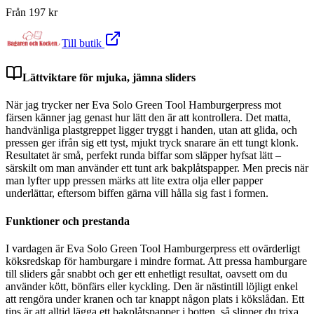
Från
197
kr
Till butik
Lättviktare för mjuka, jämna sliders
När jag trycker ner Eva Solo Green Tool Hamburgerpress mot
färsen känner jag genast hur lätt den är att kontrollera. Det matta,
handvänliga plastgreppet ligger tryggt i handen, utan att glida, och
pressen ger ifrån sig ett tyst, mjukt tryck snarare än ett tungt klonk.
Resultatet är små, perfekt runda biffar som släpper hyfsat lätt –
särskilt om man använder ett tunt ark bakplåtspapper. Men precis när
man lyfter upp pressen märks att lite extra olja eller papper
underlättar, eftersom biffen gärna vill hålla sig fast i formen.
Funktioner och prestanda
I vardagen är Eva Solo Green Tool Hamburgerpress ett ovärderligt
köksredskap för hamburgare i mindre format. Att pressa hamburgare
till sliders går snabbt och ger ett enhetligt resultat, oavsett om du
använder kött, bönfärs eller kyckling. Den är nästintill löjligt enkel
att rengöra under kranen och tar knappt någon plats i kökslådan. Ett
tips är att alltid lägga ett bakplåtspapper i botten, så slipper du trixa