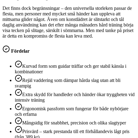
Det finns dock begränsningar – den universella storleken passar de
flesta, men personer med mycket små händer kan uppleva att
mittsarna glider något. Även om konstlädret är slitstarkt och tål
daglig användning kan det efter många månaders hård träning börja
visa tecken på slitage, särskilt i sömmarna. Men med tanke på priset
är detta en kompromiss de flesta kan leva med.
Fördelar
Kurvad form som guidar träffar och ger stabil känsla i
kombinationer
Rejäl vaddering som dämpar hårda slag utan att bli
svampig
Extra skydd för handleder och händer ökar tryggheten vid
intensiv träning
Ergonomisk passform som fungerar för både nybörjare
och erfarna
Mångsidig för snabbhet, precision och olika slagtyper
Prisvärd – stark prestanda till ett förhållandevis lågt pris
(från 389 kr)