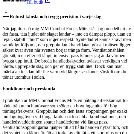
Till butik
Robust känsla och trygg precision i varje slag
När jag drar på mig MM Combat Focus Mitts slås jag omedelbart av
det fasta, täta ljudet när slaget landar – inte ett dämpat plopp, utan ett
rejält, stabilt ”thud” som inger respekt. Syntetlädret känns strävt men
samtidigt följsamt, och greppkulan i handflatan gör att mittsen ligger
säkert kvar även när svetten börjar tränga fram. Ventilationshålen
gör sitt, men efter ett långt, intensivt pass känner jag ändå värmen
bygga upp inuti. De breda handledsskydden avlastar verkligen vid
hårda, upprepade slag och ger en trygg stabilitet. Dock kan man
märka att insidan blir lite varm vid längre sessioner, särskilt om du
tränar utomhus i solen.
Funktioner och prestanda
I praktiken är MM Combat Focus Mitts en pålitlig arbetskamrat för
både tränare och utövare som söker en boxningsmitts för hög
träningsfrekvens. Greppkulan och den fasta stoppningen ger exakt
mottagning även vid tunga krokar och snabba kombinationer, och
handledsvadderingen sparar handlederna vid långa pass.
Ventilationsöppningarna hjälper till att hålla handen hyfsat torr, och
det syntetiska lädret är lätt att torka av efteråt – ett stort plus om du