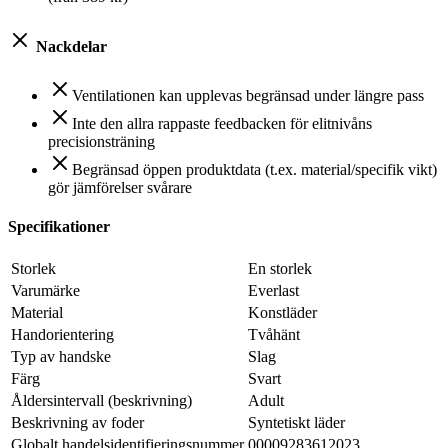
Nackdelar
Ventilationen kan upplevas begränsad under längre pass
Inte den allra rappaste feedbacken för elitnivåns
precisionsträning
Begränsad öppen produktdata (t.ex. material/specifik vikt)
gör jämförelser svårare
Specifikationer
Storlek
En storlek
Varumärke
Everlast
Material
Konstläder
Handorientering
Tvåhänt
Typ av handske
Slag
Färg
Svart
Åldersintervall (beskrivning)
Adult
Beskrivning av foder
Syntetiskt läder
Globalt handelsidentifieringsnummer
00009283612023