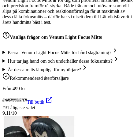
Venum Light Focus Mitts är för dig som prioriterar snabbhet, teknik
och precision framför rå styrka. Både tränare och utövare som vill
slipa på kombinationer och reaktionsförmåga får ut maximalt av
dessa lätta fokusmitts – därför har vi utsett dem till Lättviktsfavorit i
årets handmitts bäst i test.
Vanliga frågor om
Venum Light Focus Mitts
Passar Venum Light Focus Mitts för hård slagträning?
Hur tar jag hand om och underhåller dessa fokusmitts?
Är dessa mitts lämpliga för nybörjare?
Rekommenderad återförsäljare
Från
499
kr
Till butik
#
3
Tåligaste valet
9.11
/10