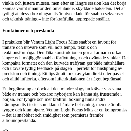
vinkla och justera mittsen, men efter en längre session kan det börja
kännas varmt innanför den omslutande, skyddade baksidan. Det är
tydligt att dessa boxningsmitts är utvecklade för snabba sekvenser
och teknisk träning – inte för kraftfulla, upprepade smällar.
Funktioner och prestanda
I praktiken blir Venum Light Focus Mitts snabbt en favorit för
tränare och utövare som vill nöta tempo, teknik och
reaktionsförmåga. Den lätta konstruktionen gör att armarna orkar
längre och möjliggör snabba förflyttningar och oväntade vinklar. Det
kompakta formatet och den kurvade träffytan ger både mittshållare
och utövare tydlig feedback på slagen – perfekt för finslipning av
precision och timing. Ett tips är att torka av ytan direkt efter passet
och alltid lufttorka, eftersom luftcirkulationen är något begränsad.
En begränsning är dock att den mindre slagytan kräver viss vana
både av tränare och boxare; nybörjare kan känna sig frustrerade i
början. För tyngre och mer kraftfull boxning finns andra
träningsmitts i testet som klarar hårdare belastning, men de är ofta
tyngre och klumpigare. Venum Light Focus Mitts är en kompromiss
– det är snabbhet och smidighet som premieras framför
allroundprestanda.