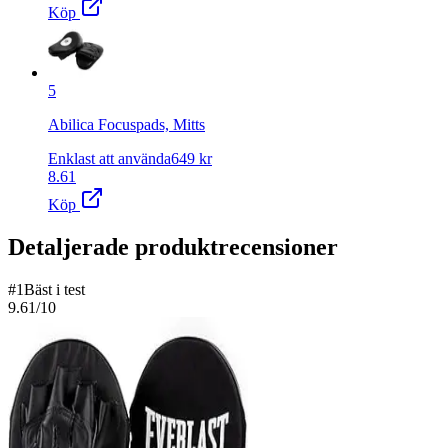
Köp
5
Abilica Focuspads, Mitts
Enklast att använda
649
kr
8.61
Köp
Detaljerade produktrecensioner
#
1
Bäst i test
9.61
/10