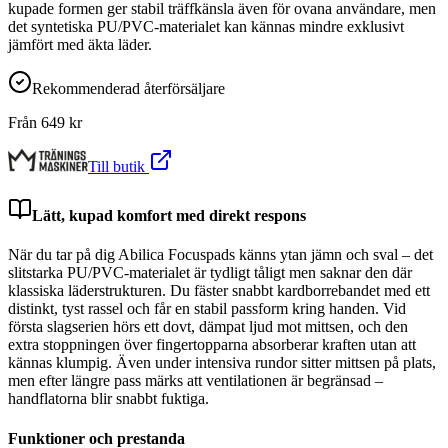
kupade formen ger stabil träffkänsla även för ovana användare, men
det syntetiska PU/PVC-materialet kan kännas mindre exklusivt
jämfört med äkta läder.
Rekommenderad återförsäljare
Från
649
kr
Till butik
Lätt, kupad komfort med direkt respons
När du tar på dig Abilica Focuspads känns ytan jämn och sval – det
slitstarka PU/PVC-materialet är tydligt tåligt men saknar den där
klassiska läderstrukturen. Du fäster snabbt kardborrebandet med ett
distinkt, tyst rassel och får en stabil passform kring handen. Vid
första slagserien hörs ett dovt, dämpat ljud mot mittsen, och den
extra stoppningen över fingertopparna absorberar kraften utan att
kännas klumpig. Även under intensiva rundor sitter mittsen på plats,
men efter längre pass märks att ventilationen är begränsad –
handflatorna blir snabbt fuktiga.
Funktioner och prestanda