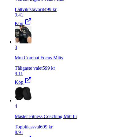
Lättviktsfavorit
499
kr
9.41
Köp
3
Mm Combat Focus Mitts
Tåligaste valet
599
kr
9.11
Köp
4
Master Fitness Coaching Mitt Iii
Toppklassval
699
kr
8.91