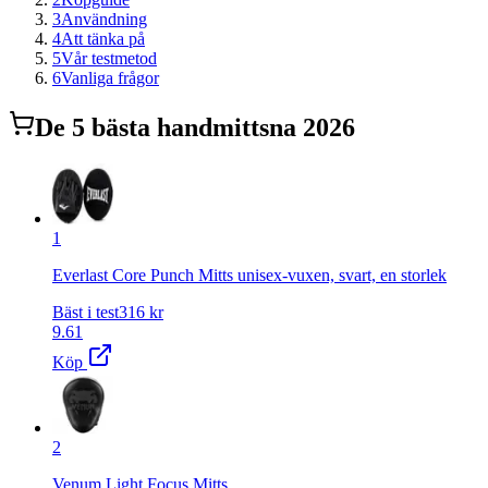
3
Användning
4
Att tänka på
5
Vår testmetod
6
Vanliga frågor
De
5
bästa
handmitts
na 2026
1
Everlast Core Punch Mitts unisex-vuxen, svart, en storlek
Bäst i test
316
kr
9.61
Köp
2
Venum Light Focus Mitts