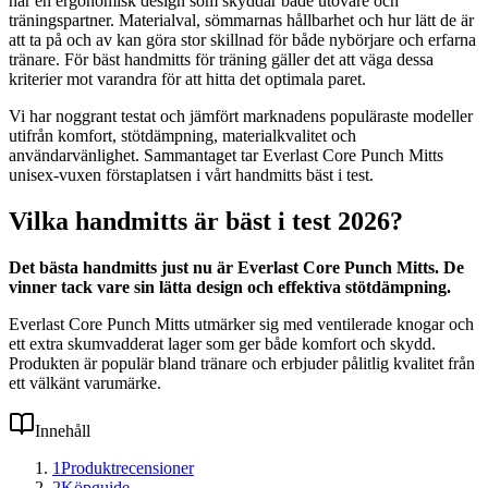
har en ergonomisk design som skyddar både utövare och
träningspartner. Materialval, sömmarnas hållbarhet och hur lätt de är
att ta på och av kan göra stor skillnad för både nybörjare och erfarna
tränare. För bäst handmitts för träning gäller det att väga dessa
kriterier mot varandra för att hitta det optimala paret.
Vi har noggrant testat och jämfört marknadens populäraste modeller
utifrån komfort, stötdämpning, materialkvalitet och
användarvänlighet. Sammantaget tar Everlast Core Punch Mitts
unisex-vuxen förstaplatsen i vårt handmitts bäst i test.
Vilka handmitts är bäst i test 2026?
Det bästa handmitts just nu är Everlast Core Punch Mitts. De
vinner tack vare sin lätta design och effektiva stötdämpning.
Everlast Core Punch Mitts utmärker sig med ventilerade knogar och
ett extra skumvadderat lager som ger både komfort och skydd.
Produkten är populär bland tränare och erbjuder pålitlig kvalitet från
ett välkänt varumärke.
Innehåll
1
Produktrecensioner
2
Köpguide