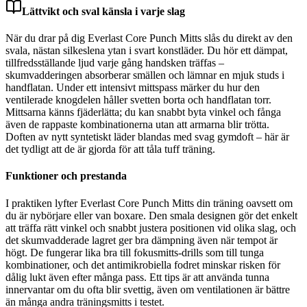
Lättvikt och sval känsla i varje slag
När du drar på dig Everlast Core Punch Mitts slås du direkt av den
svala, nästan silkeslena ytan i svart konstläder. Du hör ett dämpat,
tillfredsställande ljud varje gång handsken träffas –
skumvadderingen absorberar smällen och lämnar en mjuk studs i
handflatan. Under ett intensivt mittspass märker du hur den
ventilerade knogdelen håller svetten borta och handflatan torr.
Mittsarna känns fjäderlätta; du kan snabbt byta vinkel och fånga
även de rappaste kombinationerna utan att armarna blir trötta.
Doften av nytt syntetiskt läder blandas med svag gymdoft – här är
det tydligt att de är gjorda för att tåla tuff träning.
Funktioner och prestanda
I praktiken lyfter Everlast Core Punch Mitts din träning oavsett om
du är nybörjare eller van boxare. Den smala designen gör det enkelt
att träffa rätt vinkel och snabbt justera positionen vid olika slag, och
det skumvadderade lagret ger bra dämpning även när tempot är
högt. De fungerar lika bra till fokusmitts-drills som till tunga
kombinationer, och det antimikrobiella fodret minskar risken för
dålig lukt även efter många pass. Ett tips är att använda tunna
innervantar om du ofta blir svettig, även om ventilationen är bättre
än många andra träningsmitts i testet.