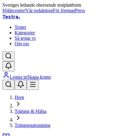
Sveriges ledande oberoende testplattform
Hjälpcenter
|
Vår redaktion
|
För företag
|
Press
Testra
.
Tester
Kategorier
Så testar vi
Om oss
Logga in
Skapa konto
Hem
Träning & Hälsa
Träningsutrustning