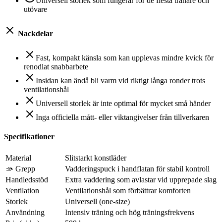
Universell storlek som fungerar för de flesta tränare och
utövare
Nackdelar
Fast, kompakt känsla som kan upplevas mindre kvick för
renodlat snabbarbete
Insidan kan ändå bli varm vid riktigt långa ronder trots
ventilationshål
Universell storlek är inte optimal för mycket små händer
Inga officiella mått- eller viktangivelser från tillverkaren
Specifikationer
Material
Slitstarkt konstläder
🫴 Grepp
Vadderingspuck i handflatan för stabil kontroll
Handledsstöd
Extra vaddering som avlastar vid upprepade slag
Ventilation
Ventilationshål som förbättrar komforten
Storlek
Universell (one-size)
Användning
Intensiv träning och hög träningsfrekvens