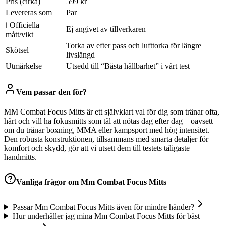
Pris (cirka)
599 kr
Levereras som
Par
ℹ Officiella
Ej angivet av tillverkaren
mått/vikt
Torka av efter pass och lufttorka för längre
Skötsel
livslängd
Utmärkelse
Utsedd till “Bästa hållbarhet” i vårt test
Vem passar den för?
MM Combat Focus Mitts är ett självklart val för dig som tränar ofta,
hårt och vill ha fokusmitts som tål att nötas dag efter dag – oavsett
om du tränar boxning, MMA eller kampsport med hög intensitet.
Den robusta konstruktionen, tillsammans med smarta detaljer för
komfort och skydd, gör att vi utsett dem till testets tåligaste
handmitts.
Vanliga frågor om
Mm Combat Focus Mitts
Passar Mm Combat Focus Mitts även för mindre händer?
Hur underhåller jag mina Mm Combat Focus Mitts för bäst