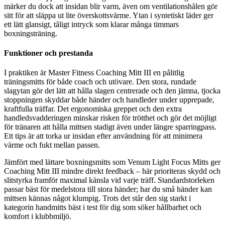
märker du dock att insidan blir varm, även om ventilationshålen gör
sitt för att släppa ut lite överskottsvärme. Ytan i syntetiskt läder ger
ett lätt glansigt, tåligt intryck som klarar många timmars
boxningsträning.
Funktioner och prestanda
I praktiken är Master Fitness Coaching Mitt III en pålitlig
träningsmitts för både coach och utövare. Den stora, rundade
slagytan gör det lätt att hålla slagen centrerade och den jämna, tjocka
stoppningen skyddar både händer och handleder under upprepade,
kraftfulla träffar. Det ergonomiska greppet och den extra
handledsvadderingen minskar risken för trötthet och gör det möjligt
för tränaren att hålla mittsen stadigt även under längre sparringpass.
Ett tips är att torka ur insidan efter användning för att minimera
värme och fukt mellan passen.
Jämfört med lättare boxningsmitts som Venum Light Focus Mitts ger
Coaching Mitt III mindre direkt feedback – här prioriteras skydd och
slitstyrka framför maximal känsla vid varje träff. Standardstorleken
passar bäst för medelstora till stora händer; har du små händer kan
mittsen kännas något klumpig. Trots det står den sig starkt i
kategorin handmitts bäst i test för dig som söker hållbarhet och
komfort i klubbmiljö.