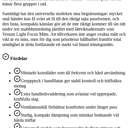
tränar flera grupper i rad.
Samtidigt har den universella storleken sina begränsningar: mycket
små händer kan få svårt att få till den riktigt tajta passformen, och
den fasta, kompakta känslan gör att de inte riktigt kommer till sin rätt
under ren snabbhetsträning jämfört med lättviktsalternativ som
Venum Light Focus Mitts. Att tillverkaren inte anger exakta mått och
vikt är en miss, men för dig som prioriterar hållbarhet framför total
smidighet är detta fortfarande ett starkt val bland träningsmitts.
Fördelar
Slitstarkt konstläder som tål frekvent och hård användning
Grepppuck i handflatan ger stabil kontroll och träffsäkra
mottag
Extra handledsvaddering som avlastar vid upprepade,
kraftfulla slag
Ventilationshål förbättrar komforten under längre pass
Stadig, kompakt dämpning som minskar bottnande vid
hårda träffar