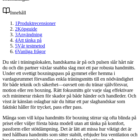
Innehåll
1
Produktrecensioner
2
Köpguide
3
Användning
4
Att tänka på
5
Vår testmetod
6
Vanliga frågor
Du står i träningslokalen, handskarna är på och pulsen slår hårt när
du och din partner växlar snabba slag mot ett par robusta handmitts.
Under ett svettigt boxningspass på gymmet eller hemma i
vardagsrummet förvandlas enkla träningsmitts till en nödvändighet
för både teknik och säkerhet—oavsett om du tränar självförsvar,
motion eller ren boxning. Rätt fokusmitts gör varje slag effektivare
och minimerar risken för skador på både händer och handleder. Och
visst är känslan oslagbar när du hittar ett par slaghandskar som
faktiskt håller för trycket, pass efter pass.
Många som vill köpa handmitts för boxning stirrar sig ofta blinda på
priset eller väljer första bästa modell utan att tänka på komfort,
passform eller stötdämpning. Det är lätt att missa hur viktigt det är
med hållbara handmitts som sitter stabilt, erbjuder bra ventilation och