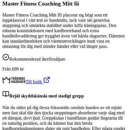
Master Fitness Coaching Mitt Iii
Master Fitness Coaching Mitt III placerar sig högt som ett
toppklassval i vårt test av handmitts, tack vare sin generösa
stoppning och utmärkta stabilitet under tuffa träningspass. Den
robusta konstruktionen med kardborreband och extra
handledsvaddering ger trygghet även vid hårda slagserier. Däremot
kan standardstorleken och värmeutvecklingen inuti vara en
utmaning för dig med mindre händer eller vid längre pass.
Rekommenderad återförsäljare
Från
699
kr
Till butik
Rejäl skyddskänsla med stadigt grepp
När du sätter på dig dessa fokusmitts omsluts handen av ett mjukt
men fast skal där den tjocka stoppningen absorberar varje slag med
ett dämpat, dovt ljud. Greppkulan i handflatan guidar fingrarna till
en naturlig position, och du känner hur den breda
kardborreknäppningen sluter sig runt handleden. Efter några ronder