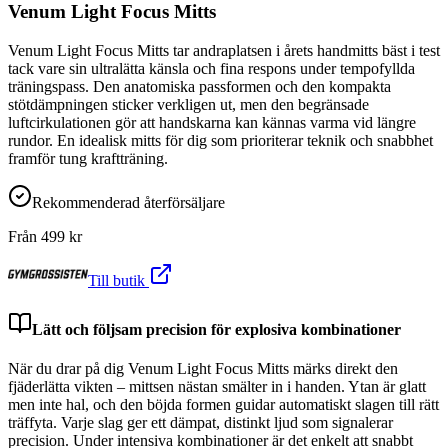
Venum Light Focus Mitts
Venum Light Focus Mitts tar andraplatsen i årets handmitts bäst i test
tack vare sin ultralätta känsla och fina respons under tempofyllda
träningspass. Den anatomiska passformen och den kompakta
stötdämpningen sticker verkligen ut, men den begränsade
luftcirkulationen gör att handskarna kan kännas varma vid längre
rundor. En idealisk mitts för dig som prioriterar teknik och snabbhet
framför tung kraftträning.
Rekommenderad återförsäljare
Från
499
kr
Till butik
Lätt och följsam precision för explosiva kombinationer
När du drar på dig Venum Light Focus Mitts märks direkt den
fjäderlätta vikten – mittsen nästan smälter in i handen. Ytan är glatt
men inte hal, och den böjda formen guidar automatiskt slagen till rätt
träffyta. Varje slag ger ett dämpat, distinkt ljud som signalerar
precision. Under intensiva kombinationer är det enkelt att snabbt