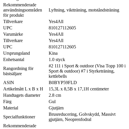
Rekommenderade
användningsområden
Lyftning, viktträning, motståndsträning
för produkt
Tillverkare
Yes4All
UPC
810127112605
Varumärke
Yes4All
Tillverkare
Yes4All
UPC
810127112605
Ursprungsland
Kina
Enhetsantal
1.0 styck
#2 111 i Sport & outdoor (Visa Topp 100 i
Rangordning för
Sport & outdoor) #7 i Styrketräning,
bästsäljare
kettlebells
ASIN
B0BYP59FLD
Artikelmått L x B x H
15,3L x 8,5B x 17,1H centimeter
Handtagets diameter
2.8 cm
Färg
Gul
Material
Gjutjärn
Brusreducering, Golvskydd, Massivt
Specialfunktioner
gjutjärn, Neoprenfodral
Rekommenderade