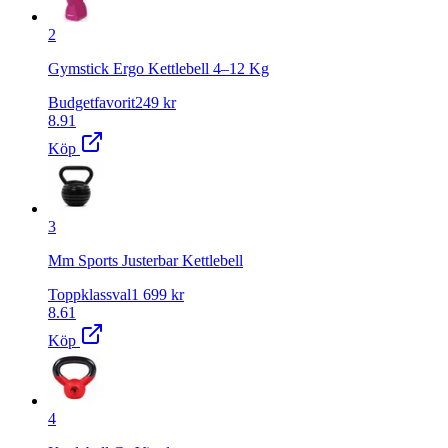
2
Gymstick Ergo Kettlebell 4–12 Kg
Budgetfavorit
249
kr
8.91
Köp
3
Mm Sports Justerbar Kettlebell
Toppklassval
1 699
kr
8.61
Köp
4