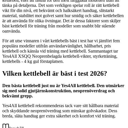
kettlebell, eller att fastna för den mest färgglada modellen utan att
tänka på detaljerna. Det som verkligen spelar roll är rätt kettlebell
vikt för din nivå, ett bekvämt och halksäkert handtag, slitstarkt
material, stabilitet mot golvet samt hur smidig och säker kettlebellen
är att använda för olika övningar. Det är dessa faktorer som skiljer
bäst kettlebell för träning från modeller som snabbt blir stående
oanvända.
För att utse vinnaren i vårt kettlebells bäst i test har vi jämfört fem
populära modeller utifrån användarvänlighet, hållbarhet, pris
kettlebell och känsla vid träning med kettlebell. Sammantaget tar
Yes4All XSQQ Neoprenbelagda kettlebell-vikter, styrketräning,
kettlebells - 4 kg gul förstaplatsen.
Vilken kettlebell är bäst i test 2026?
Den bästa kettlebell just nu är Yes4All kettlebell. Den utmärker
sig med solid gjutjärnskonstruktion, neoprenöverdrag och
bekvämt grepp.
Yes4All kettlebell rekommenderas tack vare sitt hållbara material
och skyddande neoprenöverdrag som minskar golvskador. Dess
breda, släta handtag ger extra säkerhet och komfort vid träning.