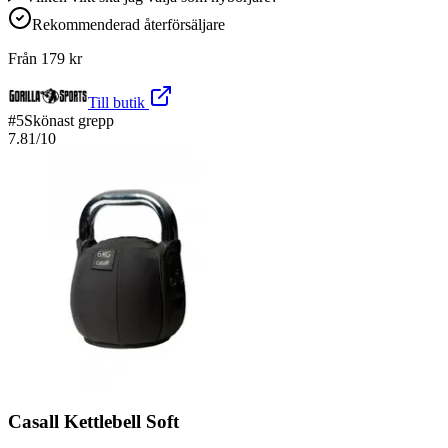
Rekommenderad återförsäljare
Från
179
kr
Till butik
#
5
Skönast grepp
7.81
/10
Casall Kettlebell Soft