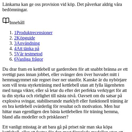
Länkarna kan ge oss provision vid köp. Det påverkar aldrig våra
bedömningar.
Innehåll
1
Produktrecensioner
2
Köpguide
3
Användning
4
Att tänka på
5
Vår testmetod
6
Vanliga frågor
Du drar fram en kettlebell ur garderoben för att snabbt bränna av ett
svettigt pass innan jobbet, eller svänger den över huvudet mitt i
hemmagymmet när regnet öser ner utanför. Kanske är du nybörjare
som vill testa styrketräning med kettlebell utan att fylla lägenheten
med tunga vikter, eller så letar du efter det perfekta verktyget för att
ta din styrka och rörlighet till nästa nivå. Oavsett om du satsar på
explosiva svingar, stabiliserande marklyft eller funktionell träning är
en bra kettlebell ovärderlig för resultat och motivation. Men hur
hittar man egentligen den bästa kettlebellen för träning hemma,
bland alla modeller och prisklasser?
Ett vanligt misstag är att bara gå på priset när man ska köpa