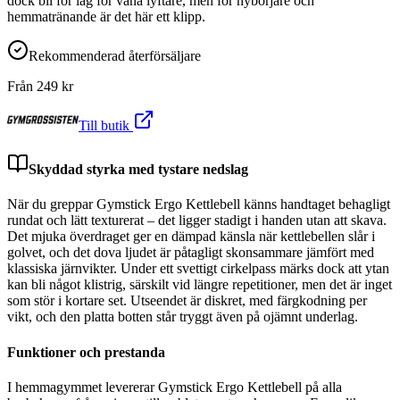
dock bli för låg för vana lyftare, men för nybörjare och
hemmatränande är det här ett klipp.
Rekommenderad återförsäljare
Från
249
kr
Till butik
Skyddad styrka med tystare nedslag
När du greppar Gymstick Ergo Kettlebell känns handtaget behagligt
rundat och lätt texturerat – det ligger stadigt i handen utan att skava.
Det mjuka överdraget ger en dämpad känsla när kettlebellen slår i
golvet, och det dova ljudet är påtagligt skonsammare jämfört med
klassiska järnvikter. Under ett svettigt cirkelpass märks dock att ytan
kan bli något klistrig, särskilt vid längre repetitioner, men det är inget
som stör i kortare set. Utseendet är diskret, med färgkodning per
vikt, och den platta botten står tryggt även på ojämnt underlag.
Funktioner och prestanda
I hemmagymmet levererar Gymstick Ergo Kettlebell på alla