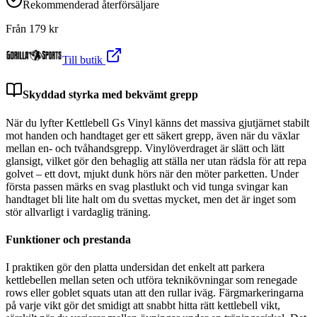
Rekommenderad återförsäljare
Från
179
kr
Till butik
Skyddad styrka med bekvämt grepp
När du lyfter Kettlebell Gs Vinyl känns det massiva gjutjärnet stabilt
mot handen och handtaget ger ett säkert grepp, även när du växlar
mellan en- och tvåhandsgrepp. Vinylöverdraget är slätt och lätt
glansigt, vilket gör den behaglig att ställa ner utan rädsla för att repa
golvet – ett dovt, mjukt dunk hörs när den möter parketten. Under
första passen märks en svag plastlukt och vid tunga svingar kan
handtaget bli lite halt om du svettas mycket, men det är inget som
stör allvarligt i vardaglig träning.
Funktioner och prestanda
I praktiken gör den platta undersidan det enkelt att parkera
kettlebellen mellan seten och utföra teknikövningar som renegade
rows eller goblet squats utan att den rullar iväg. Färgmarkeringarna
på varje vikt gör det smidigt att snabbt hitta rätt kettlebell vikt,