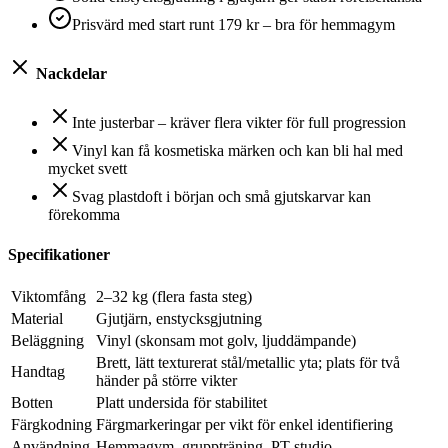
Prisvärd med start runt 179 kr – bra för hemmagym
Nackdelar
Inte justerbar – kräver flera vikter för full progression
Vinyl kan få kosmetiska märken och kan bli hal med
mycket svett
Svag plastdoft i början och små gjutskarvar kan
förekomma
Specifikationer
Viktomfång
2–32 kg (flera fasta steg)
Material
Gjutjärn, enstycksgjutning
Beläggning
Vinyl (skonsam mot golv, ljuddämpande)
Brett, lätt texturerat stål/metallic yta; plats för två
Handtag
händer på större vikter
Botten
Platt undersida för stabilitet
Färgkodning
Färgmarkeringar per vikt för enkel identifiering
Användning
Hemmagym, gruppträning, PT-studio