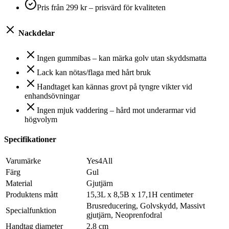
Pris från 299 kr – prisvärd för kvaliteten
Nackdelar
Ingen gummibas – kan märka golv utan skyddsmatta
Lack kan nötas/flaga med hårt bruk
Handtaget kan kännas grovt på tyngre vikter vid
enhandsövningar
Ingen mjuk vaddering – hård mot underarmar vid
högvolym
Specifikationer
Varumärke
Yes4All
Färg
Gul
Material
Gjutjärn
Produktens mått
15,3L x 8,5B x 17,1H centimeter
Brusreducering, Golvskydd, Massivt
Specialfunktion
gjutjärn, Neoprenfodral
Handtag diameter
2.8 cm