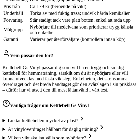
Pris från
Ca 179 kr (beroende på vikt)
Underhåll
Torka av med fuktig trasa; undvik hårda kemikalier
Förvaring
Står stadigt tack vare platt botten; enkel att rada upp
Nybörjare till medelvana som prioriterar trygg känsla
Målgrupp
och enkelhet
Garanti
Varierar per återförsäljare (kontrollera innan köp)
Vem passar den för?
Kettlebell Gs Vinyl passar dig som vill ha en trygg och smidig
kettlebell för hemmaträning, särskilt om du är nybörjare eller vill
kunna utvecklas med fasta viktsteg. Enkelheten, det skonsamma
överdraget och det breda handtaget gör den svårslagen i sin prisklass
– därför har vi utsett den till mest lättanvänd i vårt test.
Vanliga frågor om
Kettlebell Gs Vinyl
Luktar kettlebellen mycket av plast?
Är vinylöverdraget hållbart för daglig träning?
Vilken vikt ska jag välja som nybörjare?