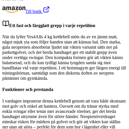
Till butik
Ett fast och färgglatt grepp i varje repetition
När du lyfter Yes4Alls 4 kg kettlebell möts du av en jämnt matt,
något mjuk yta som följer handen utan att kännas hal. Den starka,
gula neoprenen absorberar ljudet när vikten varsamt sätts ner på
parkettgolvet, och det breda handtaget ger ett stabilt grepp även
under svettiga swingar. Den kompakta formen gör att vikten känns
balanserad, och du kan tydligt känna tyngden samla sig mot
handflatan vid varje repetition. I ett hemmagym ger färgen energi till
träningshörnan, samtidigt som den diskreta doften av neopren
påminner om gymkänsla.
Funktioner och prestanda
I vardagen imponerar denna kettlebell genom att vara både skonsam
mot golv och enkel att hantera. Oavsett om du tränar styrka med
enkla svingar eller testar mer avancerade rörelser, ger det breda
handtaget utrymme även för större händer. Neoprenöverdraget
minskar risken för märken på golvet och gör att vikten kan ställas
ner utan att störa – perfekt för dem som bor i lägenhet eller vill