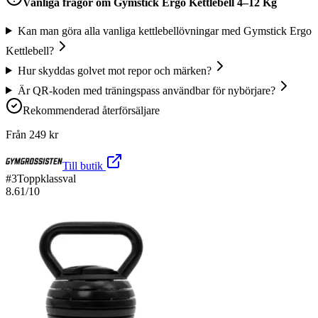
Vanliga frågor om
Gymstick Ergo Kettlebell 4–12 Kg
Kan man göra alla vanliga kettlebellövningar med Gymstick Ergo
Kettlebell?
Hur skyddas golvet mot repor och märken?
Är QR-koden med träningspass användbar för nybörjare?
Rekommenderad återförsäljare
Från
249
kr
Till butik
#
3
Toppklassval
8.61
/10