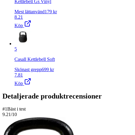
Kettlebell Gs Vinyl
Mest lättanvänd
179
kr
8.21
Köp
5
Casall Kettlebell Soft
Skönast grepp
699
kr
7.81
Köp
Detaljerade produktrecensioner
#
1
Bäst i test
9.21
/10