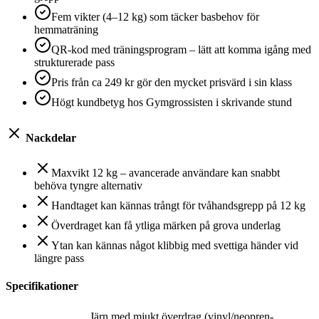
Fem vikter (4–12 kg) som täcker basbehov för
hemmaträning
QR-kod med träningsprogram – lätt att komma igång med
strukturerade pass
Pris från ca 249 kr gör den mycket prisvärd i sin klass
Högt kundbetyg hos Gymgrossisten i skrivande stund
Nackdelar
Maxvikt 12 kg – avancerade användare kan snabbt
behöva tyngre alternativ
Handtaget kan kännas trångt för tvåhandsgrepp på 12 kg
Överdraget kan få ytliga märken på grova underlag
Ytan kan kännas något klibbig med svettiga händer vid
längre pass
Specifikationer
Järn med mjukt överdrag (vinyl/neopren-