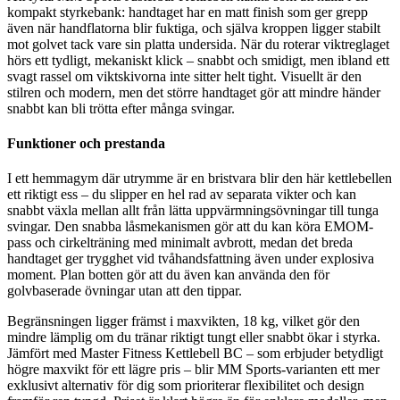
kompakt styrkebank: handtaget har en matt finish som ger grepp
även när handflatorna blir fuktiga, och själva kroppen ligger stabilt
mot golvet tack vare sin platta undersida. När du roterar viktreglaget
hörs ett tydligt, mekaniskt klick – snabbt och smidigt, men ibland ett
svagt rassel om viktskivorna inte sitter helt tight. Visuellt är den
stilren och modern, men det större handtaget gör att mindre händer
snabbt kan bli trötta efter många svingar.
Funktioner och prestanda
I ett hemmagym där utrymme är en bristvara blir den här kettlebellen
ett riktigt ess – du slipper en hel rad av separata vikter och kan
snabbt växla mellan allt från lätta uppvärmningsövningar till tunga
svingar. Den snabba låsmekanismen gör att du kan köra EMOM-
pass och cirkelträning med minimalt avbrott, medan det breda
handtaget ger trygghet vid tvåhandsfattning även under explosiva
moment. Plan botten gör att du även kan använda den för
golvbaserade övningar utan att den tippar.
Begränsningen ligger främst i maxvikten, 18 kg, vilket gör den
mindre lämplig om du tränar riktigt tungt eller snabbt ökar i styrka.
Jämfört med Master Fitness Kettlebell BC – som erbjuder betydligt
högre maxvikt för ett lägre pris – blir MM Sports-varianten ett mer
exklusivt alternativ för dig som prioriterar flexibilitet och design