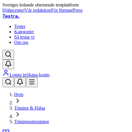
Sveriges ledande oberoende testplattform
Hjälpcenter
|
Vår redaktion
|
För företag
|
Press
Testra
.
Tester
Kategorier
Så testar vi
Om oss
Logga in
Skapa konto
Hem
Träning & Hälsa
Träningsutrustning