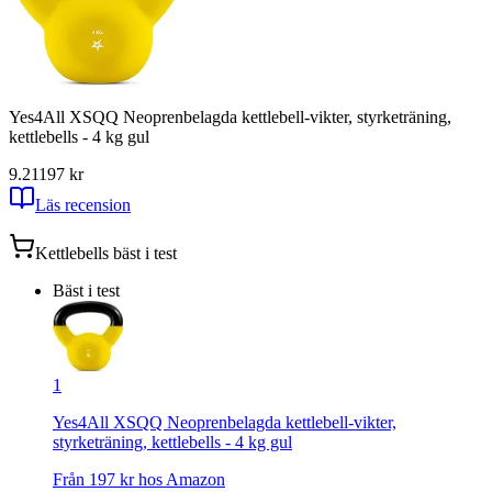
Yes4All XSQQ Neoprenbelagda kettlebell-vikter, styrketräning,
kettlebells - 4 kg gul
9.21
197
kr
Läs recension
Kettlebells
bäst i test
Bäst i test
1
Yes4All XSQQ Neoprenbelagda kettlebell-vikter,
styrketräning, kettlebells - 4 kg gul
Från
197
kr hos
Amazon