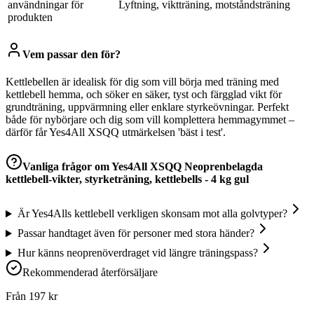
användningar för
Lyftning, viktträning, motståndsträning
produkten
Vem passar den för?
Kettlebellen är idealisk för dig som vill börja med träning med
kettlebell hemma, och söker en säker, tyst och färgglad vikt för
grundträning, uppvärmning eller enklare styrkeövningar. Perfekt
både för nybörjare och dig som vill komplettera hemmagymmet –
därför får Yes4All XSQQ utmärkelsen 'bäst i test'.
Vanliga frågor om
Yes4All XSQQ Neoprenbelagda
kettlebell-vikter, styrketräning, kettlebells - 4 kg gul
Är Yes4Alls kettlebell verkligen skonsam mot alla golvtyper?
Passar handtaget även för personer med stora händer?
Hur känns neoprenöverdraget vid längre träningspass?
Rekommenderad återförsäljare
Från
197
kr