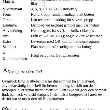
Material
liknande)
Viktintervall
4, 6, 8, 10, 12 kg (5 storlekar)
Form
Rund kropp, rundat handtag, platt botten
Grepp
Lätt texturerat handtag för säkrare grepp
Ljudnivå
Dämpad vid nedslag jämfört med bar metall
Användning
Hemmagym, basstyrka, teknik, cirkelpass
Pris
Från ca 249 kr (4 kg); högre vikter kostar mer
Extra
Levereras med QR-kod till träningsprogram
Stabilitet
Platt botten – står stadigt utan vickning
⭐
Högt betyg hos Gymgrossisten
Kundomdömen
Vem passar den för?
Gymstick Ergo Kettlebell passar dig som vill ha en prisvärd,
användarvänlig kettlebell för hemmaträning, särskilt om du är
nybörjare eller tränar medelintensivt. Den skyddar golv och dämpar
ljud, och tack vare sitt startpris är den bästa budgetvalet i årets test –
därför har vi utsett den till Budgetfavorit.