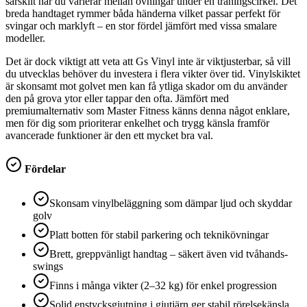
särskilt när du varierar mellan övningar under en träningscirkel. Det
breda handtaget rymmer båda händerna vilket passar perfekt för
svingar och marklyft – en stor fördel jämfört med vissa smalare
modeller.
Det är dock viktigt att veta att Gs Vinyl inte är viktjusterbar, så vill
du utvecklas behöver du investera i flera vikter över tid. Vinylskiktet
är skonsamt mot golvet men kan få ytliga skador om du använder
den på grova ytor eller tappar den ofta. Jämfört med
premiumalternativ som Master Fitness känns denna något enklare,
men för dig som prioriterar enkelhet och trygg känsla framför
avancerade funktioner är den ett mycket bra val.
Fördelar
Skonsam vinylbeläggning som dämpar ljud och skyddar
golv
Platt botten för stabil parkering och teknikövningar
Brett, greppvänligt handtag – säkert även vid tvåhands-
swings
Finns i många vikter (2–32 kg) för enkel progression
Solid enstycksgjutning i gjutjärn ger stabil rörelsekänsla