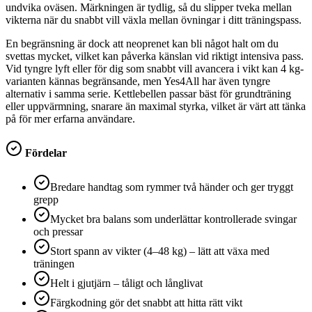
undvika oväsen. Märkningen är tydlig, så du slipper tveka mellan
vikterna när du snabbt vill växla mellan övningar i ditt träningspass.
En begränsning är dock att neoprenet kan bli något halt om du
svettas mycket, vilket kan påverka känslan vid riktigt intensiva pass.
Vid tyngre lyft eller för dig som snabbt vill avancera i vikt kan 4 kg-
varianten kännas begränsande, men Yes4All har även tyngre
alternativ i samma serie. Kettlebellen passar bäst för grundträning
eller uppvärmning, snarare än maximal styrka, vilket är värt att tänka
på för mer erfarna användare.
Fördelar
Bredare handtag som rymmer två händer och ger tryggt
grepp
Mycket bra balans som underlättar kontrollerade svingar
och pressar
Stort spann av vikter (4–48 kg) – lätt att växa med
träningen
Helt i gjutjärn – tåligt och långlivat
Färgkodning gör det snabbt att hitta rätt vikt