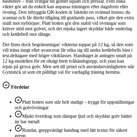
basbehov – från svingar till goblet squats och pressar. Fem olika
vikter gör att du enkelt kan anpassa träningen efter dagsform eller
övning. Den inbyggda QR-koden är faktiskt en oväntad bonus; du
scannar och får direkt tillgång till guidande pass, vilket gör den extra
snäll mot nybörjare. Platt botten gör den stabil vid övningar som
kräver stöd mot golvet, och det mjuka lagret skyddar både underlag
och kettlebell mot slitage.
Det finns dock begränsningar: vikterna toppar på 12 kg, så den som
vill träna tungt eller avancerat får söka sig till andra kettlebells bäst i
test-deltagare med högre viktklasser. Handtaget är aningen smalt på
12 kg-modellen för ett riktigt brett tvåhändsgrepp, och ytan kan
repas på grova golv. Men sett till priset och användarvänligheten står
Gymstick ut som ett pålitligt val för vardaglig träning hemma.
Fördelar
Platt botten som står helt stadigt – tryggt för uppställningar
och golvövningar
Mjukt överdrag som dämpar ljud och skyddar golv bättre
än bar metall
Rundat, greppvänligt handtag med lätt textur för säkert
grepp