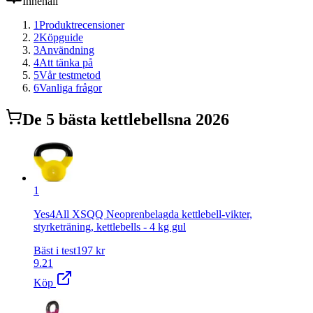
Innehåll
1
Produktrecensioner
2
Köpguide
3
Användning
4
Att tänka på
5
Vår testmetod
6
Vanliga frågor
De
5
bästa
kettlebells
na 2026
1
Yes4All XSQQ Neoprenbelagda kettlebell-vikter,
styrketräning, kettlebells - 4 kg gul
Bäst i test
197
kr
9.21
Köp