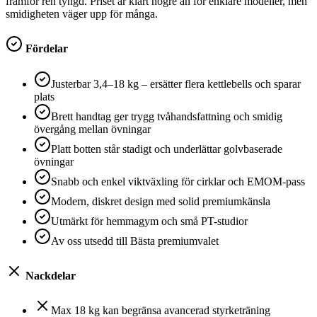
framför ren tyngd. Priset är klart högre än för enklare modeller, men
smidigheten väger upp för många.
Fördelar
Justerbar 3,4–18 kg – ersätter flera kettlebells och sparar
plats
Brett handtag ger trygg tvåhandsfattning och smidig
övergång mellan övningar
Platt botten står stadigt och underlättar golvbaserade
övningar
Snabb och enkel viktväxling för cirklar och EMOM-pass
Modern, diskret design med solid premiumkänsla
Utmärkt för hemmagym och små PT-studior
Av oss utsedd till Bästa premiumvalet
Nackdelar
Max 18 kg kan begränsa avancerad styrketräning