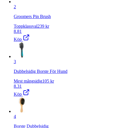
2
Groomers Pin Brush
Toppklassval
239
kr
8.81
Köp
3
Dubbelsidig Borste För Hund
Mest mångsidig
105
kr
8.31
Köp
4
Borste Dubbelsidig