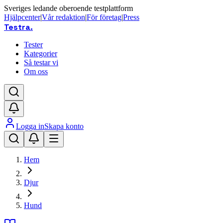
Sveriges ledande oberoende testplattform
Hjälpcenter
|
Vår redaktion
|
För företag
|
Press
Testra
.
Tester
Kategorier
Så testar vi
Om oss
Logga in
Skapa konto
Hem
Djur
Hund