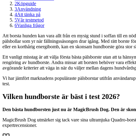
2
Köpguide
3
Användning
4
Att tänka på
5
Vår testmetod
6
Vanliga frågor
Att borsta hunden kan vara allt från en mysig stund i soffan till en nö
pälsbollar som yr när fällningssäsongen drar igång. Med rätt borste f
eller en korthårig energibomb, kan en skonsam hundborste göra stor sk
Ett vanligt misstag är att välja första bästa pälsborste utan att ta hän
rengöring av hundborste. Andra missar att borsten behöver vara effektiv
avgörande kriterier att väga in när du väljer mellan dagens hundvårds
Vi har jämfört marknadens populäraste pälsborstar utifrån användarupp
test.
Vilken hundborste är bäst i test 2026?
Den bästa hundborsten just nu är MagicBrush Dog. Den är skons
MagicBrush Dog utmärker sig tack vare sina ultramjuka Quadro-borst oc
expertrecensioner.