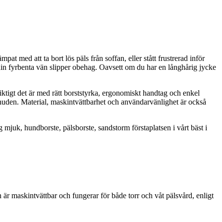
 med att ta bort lös päls från soffan, eller stått frustrerad inför
din fyrbenta vän slipper obehag. Oavsett om du har en långhårig jycke
 viktigt det är med rätt borststyrka, ergonomiskt handtag och enkel
ra huden. Material, maskintvättbarhet och användarvänlighet är också
juk, hundborste, pälsborste, sandstorm förstaplatsen i vårt bäst i
r maskintvättbar och fungerar för både torr och våt pälsvård, enligt