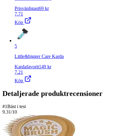
Prisvänligast
69
kr
7.71
Köp
5
Little&bigger Care Karda
Kardafavorit
149
kr
7.21
Köp
Detaljerade produktrecensioner
#
1
Bäst i test
9.31
/10