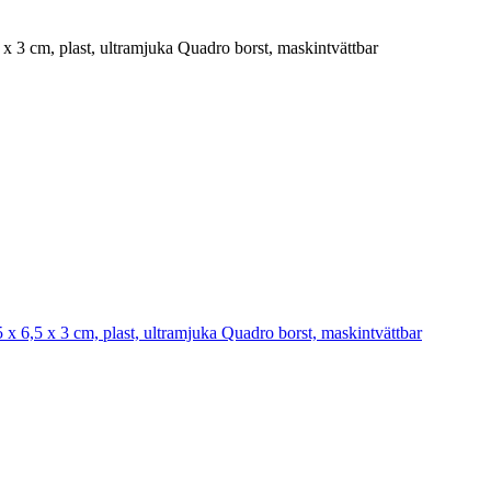
x 3 cm, plast, ultramjuka Quadro borst, maskintvättbar
x 6,5 x 3 cm, plast, ultramjuka Quadro borst, maskintvättbar