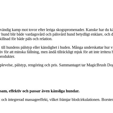
dvändig kamp mot tovor efter leriga skogspromenader. Kanske har du kämpat
ör hund blir både vardagsvård och pälsvård hund betydligt enklare, och 
illnad för både päls och relation.
syn till hundens pälstyp eller känslighet i huden. Många underskattar hur
 för att minska fällning, men ändå tillräckligt mjuk för att inte irrite
produkter.
levelse, pälstyp, rengöring och pris. Sammantaget tar MagicBrush Dog m
am, effektiv och passar även känsliga hundar.
h integrerad massageeffekt, vilket främjar blodcirkulationen. Borsten ä