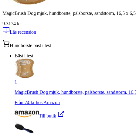
MagicBrush Dog mjuk, hundborste, pälsborste, sandstorm, 16,5 x 6,5 
9.31
74
kr
Läs recension
Hundborste
bäst i test
Bäst i test
1
MagicBrush Dog mjuk, hundborste, pälsborste, sandstorm, 16,5 
Från
74
kr hos
Amazon
Till butik