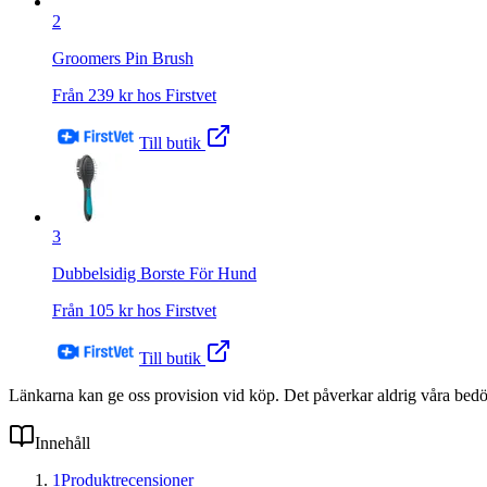
2
Groomers Pin Brush
Från
239
kr hos
Firstvet
Till butik
3
Dubbelsidig Borste För Hund
Från
105
kr hos
Firstvet
Till butik
Länkarna kan ge oss provision vid köp. Det påverkar aldrig våra bed
Innehåll
1
Produktrecensioner