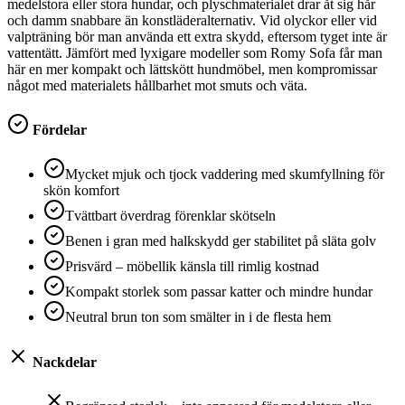
medelstora eller stora hundar, och plyschmaterialet drar åt sig hår
och damm snabbare än konstläderalternativ. Vid olyckor eller vid
valpträning bör man använda ett extra skydd, eftersom tyget inte är
vattentätt. Jämfört med lyxigare modeller som Romy Sofa får man
här en mer kompakt och lättskött hundmöbel, men kompromissar
något med materialets hållbarhet mot smuts och väta.
Fördelar
Mycket mjuk och tjock vaddering med skumfyllning för
skön komfort
Tvättbart överdrag förenklar skötseln
Benen i gran med halkskydd ger stabilitet på släta golv
Prisvärd – möbellik känsla till rimlig kostnad
Kompakt storlek som passar katter och mindre hundar
Neutral brun ton som smälter in i de flesta hem
Nackdelar