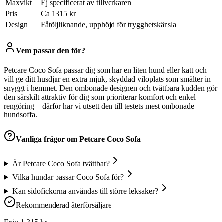
Maxvikt
Ej specificerat av tillverkaren
Pris
Ca 1315 kr
Design
Fåtöljliknande, upphöjd för trygghetskänsla
Vem passar den för?
Petcare Coco Sofa passar dig som har en liten hund eller katt och
vill ge ditt husdjur en extra mjuk, skyddad viloplats som smälter in
snyggt i hemmet. Den ombonade designen och tvättbara kudden gör
den särskilt attraktiv för dig som prioriterar komfort och enkel
rengöring – därför har vi utsett den till testets mest ombonade
hundsoffa.
Vanliga frågor om
Petcare Coco Sofa
Är Petcare Coco Sofa tvättbar?
Vilka hundar passar Coco Sofa för?
Kan sidofickorna användas till större leksaker?
Rekommenderad återförsäljare
Från
1 315
kr