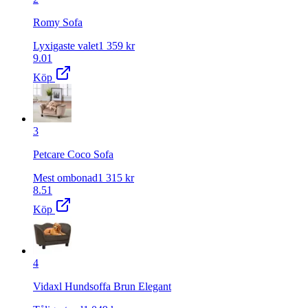
Romy Sofa
Lyxigaste valet
1 359
kr
9.01
Köp
3
Petcare Coco Sofa
Mest ombonad
1 315
kr
8.51
Köp
4
Vidaxl Hundsoffa Brun Elegant