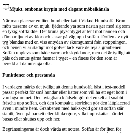
Mjukt, ombonat krypin med elegant möbelkänsla
När man placerar en liten hund eller katt i Vidaxl Hundsoffa Brun
möts tassarna av en mjuk, fjädrande yta som nästan ger med sig som
en lyxig soffkudde. Det bruna plyschtyget är lent mot handen och
dämpar ljudet av klor och tassar på väg upp i soffan. Doften av nytt
tyg blandas med en viss antydan av skumgummi från stoppningen,
och benen vilar stadigt mot golvet tack vare de rejäla granbenen.
Soffan upplevs som både varm och skyddande, men det är tydligt att
päls och smuts gärna fastnar i tyget – en finess för den som är
beredd att dammsuga ofta.
Funktioner och prestanda
I vardagen märks det tydligt att denna hundsoffa bäst i test-modell
passar perfekt för små hundar eller katter som vill ha ett eget hörn i
vardagsrummet. Den avtagbara klädseln gör det enkelt att snabbt
fräscha upp soffan, och den kompakta storleken gör den lättplacerad
även i mindre hem. Granbenen med halkskydd gör att soffan står
stabilt, även på parkett eller klinkergolv, vilket uppskattas när det
busas eller skuttas upp och ner.
Begränsningarna är dock värda att notera. Soffan är för liten för