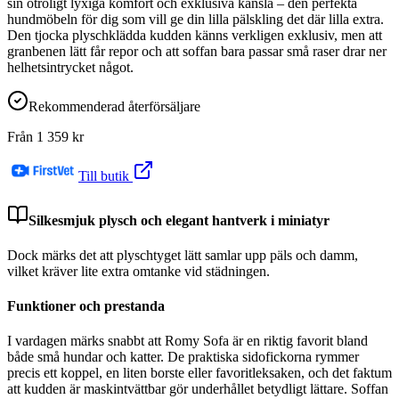
sin otroligt lyxiga komfort och exklusiva känsla – den perfekta
hundmöbeln för dig som vill ge din lilla pälskling det där lilla extra.
Den tjocka plyschklädda kudden känns verkligen exklusiv, men att
granbenen lätt får repor och att soffan bara passar små raser drar ner
helhetsintrycket något.
Rekommenderad återförsäljare
Från
1 359
kr
Till butik
Silkesmjuk plysch och elegant hantverk i miniatyr
Dock märks det att plyschtyget lätt samlar upp päls och damm,
vilket kräver lite extra omtanke vid städningen.
Funktioner och prestanda
I vardagen märks snabbt att Romy Sofa är en riktig favorit bland
både små hundar och katter. De praktiska sidofickorna rymmer
precis ett koppel, en liten borste eller favoritleksaken, och det faktum
att kudden är maskintvättbar gör underhållet betydligt lättare. Soffan