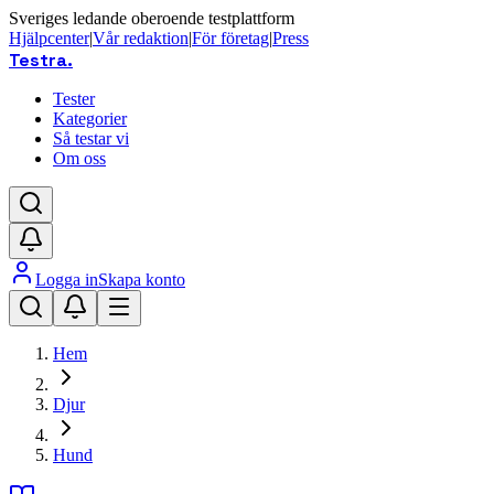
Sveriges ledande oberoende testplattform
Hjälpcenter
|
Vår redaktion
|
För företag
|
Press
Testra
.
Tester
Kategorier
Så testar vi
Om oss
Logga in
Skapa konto
Hem
Djur
Hund