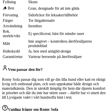
Fyllning
Skum
🪵 Ben
Gran, designade för att inte glida
Förvaring
Sidofickor för leksaker/tillbehör
Färger
Tre färgalternativ
Användning
Inomhus
Rek.
Ej specificerat; bäst för mindre raser
storlek/vikt
Inte angivet – kontrollera återförsäljarens
Mått
produktblad
Halkskydd
Ja, ben med antiglid-design
Garanti/retur
Varierar beroende på återförsäljare
Vem passar den för?
Romy Sofa passar dig som vill ge din lilla hund eller katt en riktigt
lyxig och ombonad plats, och som uppskattar både design och
materialkänsla. Den är särskilt lämplig för hem där djurets komfort
är prioritet och där du inte har större raser – därför har vi utsett den
till Lyxigaste valet i vårt hundsoffa bäst i test.
Vanliga frågor om
Romy Sofa