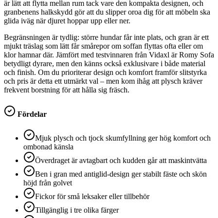
är lätt att flytta mellan rum tack vare den kompakta designen, och
granbenens halkskydd gör att du slipper oroa dig för att möbeln ska
glida iväg när djuret hoppar upp eller ner.
Begränsningen är tydlig: större hundar får inte plats, och gran är ett
mjukt träslag som lätt får smårepor om soffan flyttas ofta eller om
klor hamnar där. Jämfört med testvinnaren från Vidaxl är Romy Sofa
betydligt dyrare, men den känns också exklusivare i både material
och finish. Om du prioriterar design och komfort framför slitstyrka
och pris är detta ett utmärkt val – men kom ihåg att plysch kräver
frekvent borstning för att hålla sig fräsch.
Fördelar
Mjuk plysch och tjock skumfyllning ger hög komfort och
ombonad känsla
Överdraget är avtagbart och kudden går att maskintvätta
Ben i gran med antiglid-design ger stabilt fäste och skön
höjd från golvet
Fickor för små leksaker eller tillbehör
Tillgänglig i tre olika färger