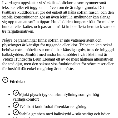
I vardagen uppskattar vi särskilt sidofickorna som rymmer små
leksaker eller ett tuggben — även om de är något grunda. Det
tvättbara kuddfodralet gör det enkelt att hålla soffan fräsch, och den
stabila konstruktionen gör att även lekfulla småhundar kan slänga
sig upp utan att soffan tippar. Hundbädden fungerar bäst för mindre
hundar eller katter, och passar utmärkt in i de flesta hem tack vare de
tre färgalternativen.
Några begränsningar finns: soffan är inte vattenresistent och
plyschtyget är känsligt för tuggande eller klor. Träbenen kan också
behöva extra möbeltassar om du har känsliga golv, trots de inbyggda
halkskydden. Jämfört med andra hundmöbler i vårt bäst i test är
Vidaxl Hundsoffa Brun Elegant ett av de mest hållbara alternativen
för små djur, men den saknar viss funktionalitet för större raser eller
för hushåll där enkel rengöring är ett måste.
Fördelar
Mjukt plysch-tyg och skumfyllning som ger hög
vardagskomfort
Tvättbart kuddfodral förenklar rengöring
Stabila granben med halkskydd – står stadigt och höjer