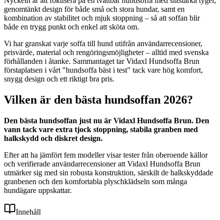
Nyckeln är att fokusera på en tvättbar hundsoffa med slitstarka tyger,
genomtänkt design för både små och stora hundar, samt en
kombination av stabilitet och mjuk stoppning – så att soffan blir
både en trygg punkt och enkel att sköta om.
Vi har granskat varje soffa till hund utifrån användarrecensioner,
prisvärde, material och rengöringsmöjligheter – alltid med svenska
förhållanden i åtanke. Sammantaget tar Vidaxl Hundsoffa Brun
förstaplatsen i vårt "hundsoffa bäst i test" tack vare hög komfort,
snygg design och ett riktigt bra pris.
Vilken är den bästa hundsoffan 2026?
Den bästa hundsoffan just nu är Vidaxl Hundsoffa Brun. Den
vann tack vare extra tjock stoppning, stabila granben med
halkskydd och diskret design.
Efter att ha jämfört fem modeller visar tester från oberoende källor
och verifierade användarrecensioner att Vidaxl Hundsoffa Brun
utmärker sig med sin robusta konstruktion, särskilt de halkskyddade
granbenen och den komfortabla plyschklädseln som många
hundägare uppskattar.
Innehåll