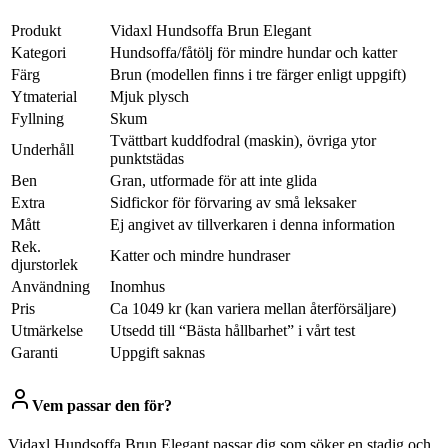
Produkt
Vidaxl Hundsoffa Brun Elegant
Kategori
Hundsoffa/fåtölj för mindre hundar och katter
Färg
Brun (modellen finns i tre färger enligt uppgift)
Ytmaterial
Mjuk plysch
Fyllning
Skum
Tvättbart kuddfodral (maskin), övriga ytor
Underhåll
punktstädas
Ben
Gran, utformade för att inte glida
Extra
Sidfickor för förvaring av små leksaker
Mått
Ej angivet av tillverkaren i denna information
Rek.
Katter och mindre hundraser
djurstorlek
Användning
Inomhus
Pris
Ca 1049 kr (kan variera mellan återförsäljare)
Utmärkelse
Utsedd till “Bästa hållbarhet” i vårt test
Garanti
Uppgift saknas
Vem passar den för?
Vidaxl Hundsoffa Brun Elegant passar dig som söker en stadig och