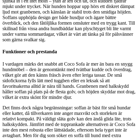
sjunka in i ett litet moln – ytan är len och tät, och kudden fjädrar
mjukt under trycket. När hunden hoppar upp hörs ett diskret dämpat
ljud mot granbenen, och känslan är stabil trots den smidiga höjden.
Soffans upphöjda design ger både husdjur och ägare bättre
överblick, och den fåtöljlika formen omsluter med en trygg kant. Till
skillnad från vissa andra hundbäddar kan plyschtyget bli lite varmt
under varma sommardagar, vilket är värt att tänka på för pälsvänner
som gärna svalkar sig.
Funktioner och prestanda
I vardagen märks det snabbt att Coco Sofa är mer än bara en snygg
hundmöbel – den är genomtänkt med tvättbar kudde och överdrag,
vilket gör att den känns fräsch även efter leriga tassar. De små
sidofickorna fylls lätt med tuggben eller en leksak så att
favoritsakerna alltid är nära till hands. Granbenen med halkskydd
håller soffan på plats på de flesta golv, och höjden skyddar mot drag,
vilket är extra skönt för mindre djur.
Det finns dock några begränsningar: soffan är bäst för små hundar
eller katter, då tillverkaren inte anger maxvikt och storleken är
relativt kompakt. På väldigt släta golv kan den ändå glida lite, trots
halkskydden. Jämfört med de topprankade alternativen är Coco Sofa
inte den mest robusta eller lättstädade, eftersom hela tyget inte är
avtagbart. Men för dig som söker en soffa till hund med extra