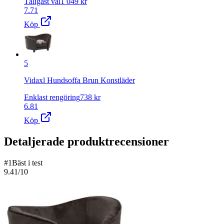
Tåligast val
1 049
kr
7.71
Köp
5
Vidaxl Hundsoffa Brun Konstläder
Enklast rengöring
738
kr
6.81
Köp
Detaljerade produktrecensioner
#
1
Bäst i test
9.41
/10