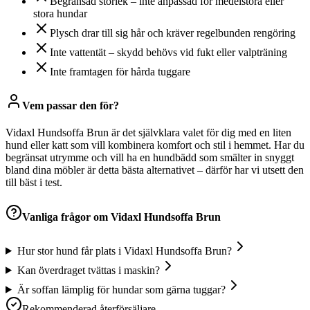
Begränsad storlek – inte anpassad för medelstora eller
stora hundar
Plysch drar till sig hår och kräver regelbunden rengöring
Inte vattentät – skydd behövs vid fukt eller valpträning
Inte framtagen för hårda tuggare
Vem passar den för?
Vidaxl Hundsoffa Brun är det självklara valet för dig med en liten
hund eller katt som vill kombinera komfort och stil i hemmet. Har du
begränsat utrymme och vill ha en hundbädd som smälter in snyggt
bland dina möbler är detta bästa alternativet – därför har vi utsett den
till bäst i test.
Vanliga frågor om
Vidaxl Hundsoffa Brun
Hur stor hund får plats i Vidaxl Hundsoffa Brun?
Kan överdraget tvättas i maskin?
Är soffan lämplig för hundar som gärna tuggar?
Rekommenderad återförsäljare