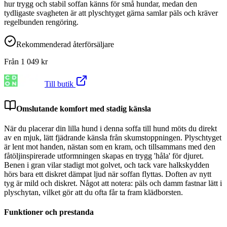
hur trygg och stabil soffan känns för små hundar, medan den
tydligaste svagheten är att plyschtyget gärna samlar päls och kräver
regelbunden rengöring.
Rekommenderad återförsäljare
Från
1 049
kr
Till butik
Omslutande komfort med stadig känsla
När du placerar din lilla hund i denna soffa till hund möts du direkt
av en mjuk, lätt fjädrande känsla från skumstoppningen. Plyschtyget
är lent mot handen, nästan som en kram, och tillsammans med den
fåtöljinspirerade utformningen skapas en trygg 'håla' för djuret.
Benen i gran vilar stadigt mot golvet, och tack vare halkskydden
hörs bara ett diskret dämpat ljud när soffan flyttas. Doften av nytt
tyg är mild och diskret. Något att notera: päls och damm fastnar lätt i
plyschytan, vilket gör att du ofta får ta fram klädborsten.
Funktioner och prestanda