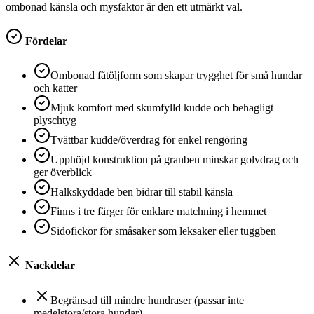
ombonad känsla och mysfaktor är den ett utmärkt val.
Fördelar
Ombonad fåtöljform som skapar trygghet för små hundar
och katter
Mjuk komfort med skumfylld kudde och behagligt
plyschtyg
Tvättbar kudde/överdrag för enkel rengöring
Upphöjd konstruktion på granben minskar golvdrag och
ger överblick
Halkskyddade ben bidrar till stabil känsla
Finns i tre färger för enklare matchning i hemmet
Sidofickor för småsaker som leksaker eller tuggben
Nackdelar
Begränsad till mindre hundraser (passar inte
medelstora/stora hundar)