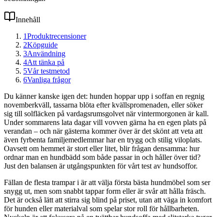
Innehåll
1
Produktrecensioner
2
Köpguide
3
Användning
4
Att tänka på
5
Vår testmetod
6
Vanliga frågor
Du känner kanske igen det: hunden hoppar upp i soffan en regnig
novemberkväll, tassarna blöta efter kvällspromenaden, eller söker
sig till solfläcken på vardagsrumsgolvet när vintermorgonen är kall.
Under sommarens lata dagar vill vovven gärna ha en egen plats på
verandan – och när gästerna kommer över är det skönt att veta att
även fyrbenta familjemedlemmar har en trygg och stilig viloplats.
Oavsett om hemmet är stort eller litet, blir frågan densamma: hur
ordnar man en hundbädd som både passar in och håller över tid?
Just den balansen är utgångspunkten för vårt test av hundsoffor.
Fällan de flesta trampar i är att välja första bästa hundmöbel som ser
snygg ut, men som snabbt tappar form eller är svår att hålla fräsch.
Det är också lätt att stirra sig blind på priset, utan att väga in komfort
för hunden eller materialval som spelar stor roll för hållbarheten.