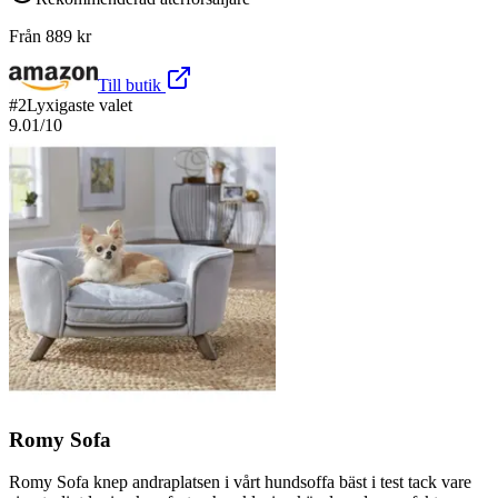
Från
889
kr
Till butik
#
2
Lyxigaste valet
9.01
/10
Romy Sofa
Romy Sofa knep andraplatsen i vårt hundsoffa bäst i test tack vare