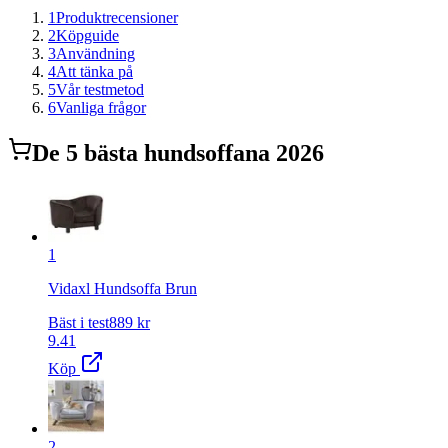
1
Produktrecensioner
2
Köpguide
3
Användning
4
Att tänka på
5
Vår testmetod
6
Vanliga frågor
De
5
bästa
hundsoffa
na 2026
1
Vidaxl Hundsoffa Brun
Bäst i test
889
kr
9.41
Köp
2