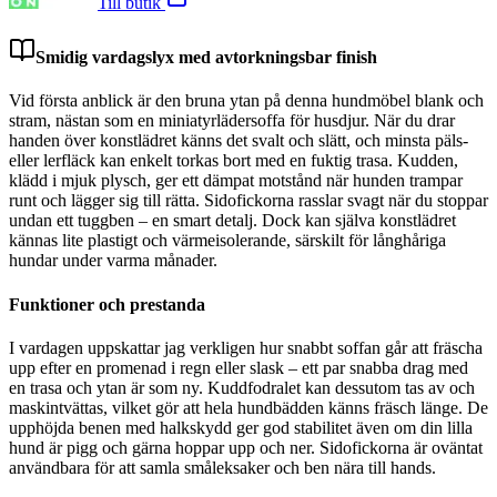
Till butik
Smidig vardagslyx med avtorkningsbar finish
Vid första anblick är den bruna ytan på denna hundmöbel blank och
stram, nästan som en miniatyrlädersoffa för husdjur. När du drar
handen över konstlädret känns det svalt och slätt, och minsta päls-
eller lerfläck kan enkelt torkas bort med en fuktig trasa. Kudden,
klädd i mjuk plysch, ger ett dämpat motstånd när hunden trampar
runt och lägger sig till rätta. Sidofickorna rasslar svagt när du stoppar
undan ett tuggben – en smart detalj. Dock kan själva konstlädret
kännas lite plastigt och värmeisolerande, särskilt för långhåriga
hundar under varma månader.
Funktioner och prestanda
I vardagen uppskattar jag verkligen hur snabbt soffan går att fräscha
upp efter en promenad i regn eller slask – ett par snabba drag med
en trasa och ytan är som ny. Kuddfodralet kan dessutom tas av och
maskintvättas, vilket gör att hela hundbädden känns fräsch länge. De
upphöjda benen med halkskydd ger god stabilitet även om din lilla
hund är pigg och gärna hoppar upp och ner. Sidofickorna är oväntat
användbara för att samla småleksaker och ben nära till hands.