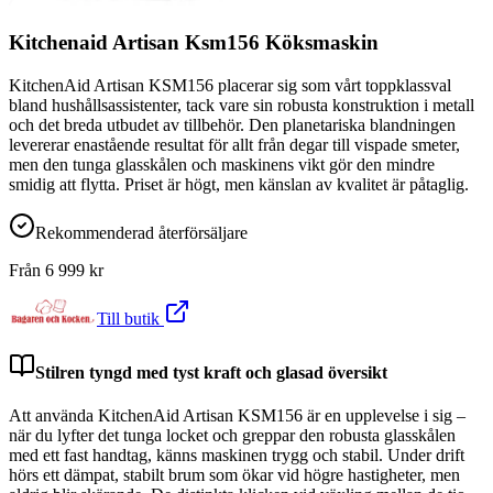
Kitchenaid Artisan Ksm156 Köksmaskin
KitchenAid Artisan KSM156 placerar sig som vårt toppklassval
bland hushållsassistenter, tack vare sin robusta konstruktion i metall
och det breda utbudet av tillbehör. Den planetariska blandningen
levererar enastående resultat för allt från degar till vispade smeter,
men den tunga glasskålen och maskinens vikt gör den mindre
smidig att flytta. Priset är högt, men känslan av kvalitet är påtaglig.
Rekommenderad återförsäljare
Från
6 999
kr
Till butik
Stilren tyngd med tyst kraft och glasad översikt
Att använda KitchenAid Artisan KSM156 är en upplevelse i sig –
när du lyfter det tunga locket och greppar den robusta glasskålen
med ett fast handtag, känns maskinen trygg och stabil. Under drift
hörs ett dämpat, stabilt brum som ökar vid högre hastigheter, men