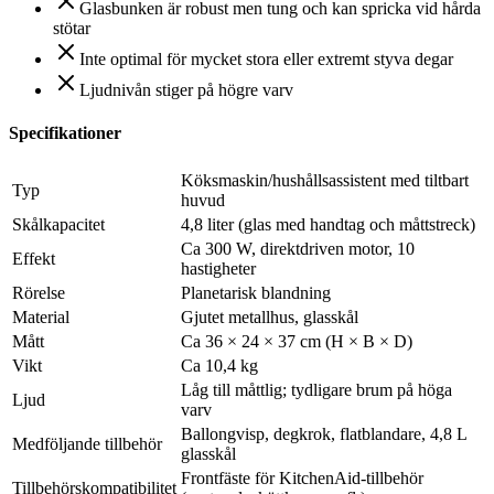
Glasbunken är robust men tung och kan spricka vid hårda
stötar
Inte optimal för mycket stora eller extremt styva degar
Ljudnivån stiger på högre varv
Specifikationer
Köksmaskin/hushållsassistent med tiltbart
Typ
huvud
Skålkapacitet
4,8 liter (glas med handtag och måttstreck)
Ca 300 W, direktdriven motor, 10
Effekt
hastigheter
Rörelse
Planetarisk blandning
Material
Gjutet metallhus, glasskål
Mått
Ca 36 × 24 × 37 cm (H × B × D)
Vikt
Ca 10,4 kg
Låg till måttlig; tydligare brum på höga
Ljud
varv
Ballongvisp, degkrok, flatblandare, 4,8 L
Medföljande tillbehör
glasskål
Frontfäste för KitchenAid-tillbehör
Tillbehörskompatibilitet