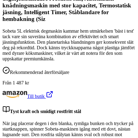
knådningsmaskin med stor kapacitet, Termostatisk
jäsning, Intelligent Timer, Ståblandare for
hembakning (Siz
Sobeta 5L elektrisk degmaskin kammar hem utmärkelsen 'bäst i test'
tack vare sin suveräna kombination av effektivitet och smart
jäsningsfunktion. Den planetariska blandningen ger konsekvent slät
deg på rekordtid. Dock känns tryckknapparna något plastiga jämfört
med dyrare köksmaskiner, vilket är värt att notera för den som
uppskattar premiumkänsla.
Rekommenderad återförsäljare
Från
1 487
kr
Till butik
Tyst kraft och smidigt rostfritt stål
När jag placerar degen i den blanka, rymliga bunken och trycker på
startknappen, spinner Sobeta-maskinen igång med ett dovt, nästan
lugnande surr. Den rostfria stålytan känns sval och robust mot