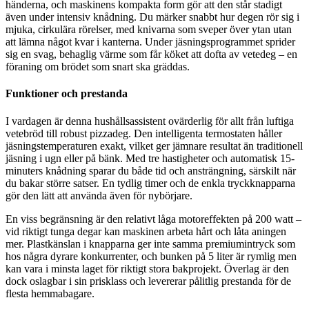
händerna, och maskinens kompakta form gör att den står stadigt
även under intensiv knådning. Du märker snabbt hur degen rör sig i
mjuka, cirkulära rörelser, med knivarna som sveper över ytan utan
att lämna något kvar i kanterna. Under jäsningsprogrammet sprider
sig en svag, behaglig värme som får köket att dofta av vetedeg – en
föraning om brödet som snart ska gräddas.
Funktioner och prestanda
I vardagen är denna hushållsassistent ovärderlig för allt från luftiga
vetebröd till robust pizzadeg. Den intelligenta termostaten håller
jäsningstemperaturen exakt, vilket ger jämnare resultat än traditionell
jäsning i ugn eller på bänk. Med tre hastigheter och automatisk 15-
minuters knådning sparar du både tid och ansträngning, särskilt när
du bakar större satser. En tydlig timer och de enkla tryckknapparna
gör den lätt att använda även för nybörjare.
En viss begränsning är den relativt låga motoreffekten på 200 watt –
vid riktigt tunga degar kan maskinen arbeta hårt och låta aningen
mer. Plastkänslan i knapparna ger inte samma premiumintryck som
hos några dyrare konkurrenter, och bunken på 5 liter är rymlig men
kan vara i minsta laget för riktigt stora bakprojekt. Överlag är den
dock oslagbar i sin prisklass och levererar pålitlig prestanda för de
flesta hemmabagare.