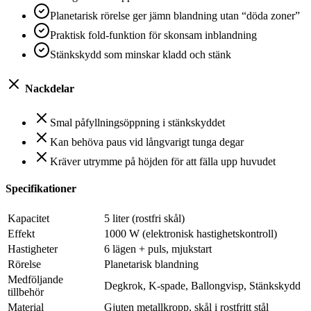
Planetarisk rörelse ger jämn blandning utan “döda zoner”
Praktisk fold-funktion för skonsam inblandning
Stänkskydd som minskar kladd och stänk
Nackdelar
Smal påfyllningsöppning i stänkskyddet
Kan behöva paus vid långvarigt tunga degar
Kräver utrymme på höjden för att fälla upp huvudet
Specifikationer
Kapacitet
5 liter (rostfri skål)
Effekt
1000 W (elektronisk hastighetskontroll)
Hastigheter
6 lägen + puls, mjukstart
Rörelse
Planetarisk blandning
Medföljande
Degkrok, K-spade, Ballongvisp, Stänkskydd
tillbehör
Material
Gjuten metallkropp, skål i rostfritt stål