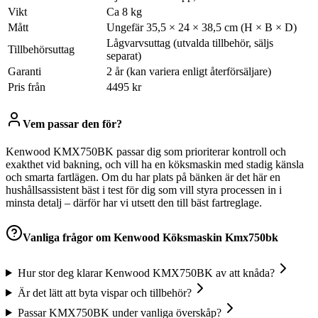
Vikt
Ca 8 kg
Mått
Ungefär 35,5 × 24 × 38,5 cm (H × B × D)
Lågvarvsuttag (utvalda tillbehör, säljs
Tillbehörsuttag
separat)
Garanti
2 år (kan variera enligt återförsäljare)
Pris från
4495 kr
Vem passar den för?
Kenwood KMX750BK passar dig som prioriterar kontroll och
exakthet vid bakning, och vill ha en köksmaskin med stadig känsla
och smarta fartlägen. Om du har plats på bänken är det här en
hushållsassistent bäst i test för dig som vill styra processen in i
minsta detalj – därför har vi utsett den till bäst fartreglage.
Vanliga frågor om
Kenwood Köksmaskin Kmx750bk
Hur stor deg klarar Kenwood KMX750BK av att knåda?
Är det lätt att byta vispar och tillbehör?
Passar KMX750BK under vanliga överskåp?