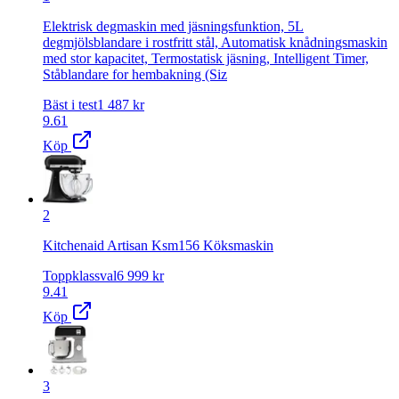
Elektrisk degmaskin med jäsningsfunktion, 5L
degmjölsblandare i rostfritt stål, Automatisk knådningsmaskin
med stor kapacitet, Termostatisk jäsning, Intelligent Timer,
Ståblandare for hembakning (Siz
Bäst i test
1 487
kr
9.61
Köp
2
Kitchenaid Artisan Ksm156 Köksmaskin
Toppklassval
6 999
kr
9.41
Köp
3