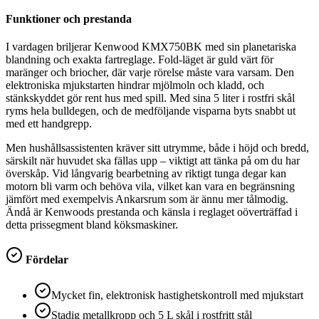
Funktioner och prestanda
I vardagen briljerar Kenwood KMX750BK med sin planetariska
blandning och exakta fartreglage. Fold-läget är guld värt för
maränger och briocher, där varje rörelse måste vara varsam. Den
elektroniska mjukstarten hindrar mjölmoln och kladd, och
stänkskyddet gör rent hus med spill. Med sina 5 liter i rostfri skål
ryms hela bulldegen, och de medföljande visparna byts snabbt ut
med ett handgrepp.
Men hushållsassistenten kräver sitt utrymme, både i höjd och bredd,
särskilt när huvudet ska fällas upp – viktigt att tänka på om du har
överskåp. Vid långvarig bearbetning av riktigt tunga degar kan
motorn bli varm och behöva vila, vilket kan vara en begränsning
jämfört med exempelvis Ankarsrum som är ännu mer tålmodig.
Ändå är Kenwoods prestanda och känsla i reglaget oöverträffad i
detta prissegment bland köksmaskiner.
Fördelar
Mycket fin, elektronisk hastighetskontroll med mjukstart
Stadig metallkropp och 5 L skål i rostfritt stål