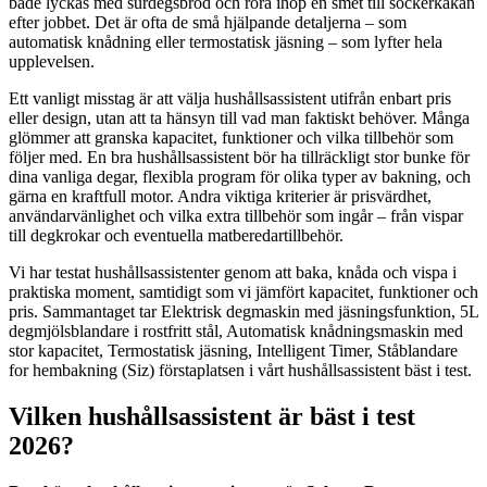
både lyckas med surdegsbröd och röra ihop en smet till sockerkakan
efter jobbet. Det är ofta de små hjälpande detaljerna – som
automatisk knådning eller termostatisk jäsning – som lyfter hela
upplevelsen.
Ett vanligt misstag är att välja hushållsassistent utifrån enbart pris
eller design, utan att ta hänsyn till vad man faktiskt behöver. Många
glömmer att granska kapacitet, funktioner och vilka tillbehör som
följer med. En bra hushållsassistent bör ha tillräckligt stor bunke för
dina vanliga degar, flexibla program för olika typer av bakning, och
gärna en kraftfull motor. Andra viktiga kriterier är prisvärdhet,
användarvänlighet och vilka extra tillbehör som ingår – från vispar
till degkrokar och eventuella matberedartillbehör.
Vi har testat hushållsassistenter genom att baka, knåda och vispa i
praktiska moment, samtidigt som vi jämfört kapacitet, funktioner och
pris. Sammantaget tar Elektrisk degmaskin med jäsningsfunktion, 5L
degmjölsblandare i rostfritt stål, Automatisk knådningsmaskin med
stor kapacitet, Termostatisk jäsning, Intelligent Timer, Ståblandare
for hembakning (Siz) förstaplatsen i vårt hushållsassistent bäst i test.
Vilken hushållsassistent är bäst i test
2026?