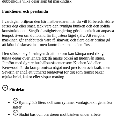
dubbelkolla vilka delar som tål maskindisk.
Funktioner och prestanda
I vardagen briljerar den här matberedaren när du vill förbereda större
satser deg eller smet, tack vare den rymliga bunken och den solida
konstruktionen. Steglös hastighetsreglering gör det enkelt att anpassa
tempot, även om du ibland får finjustera läget själv. Att rengöra
maskinen går snabbt tack vare få skarvar, och flera delar brukar gå
att köra i diskmaskin – men kontrollera manualen först.
Den största begränsningen är att motorn kan kämpa med riktigt
tunga degar över längre tid; då märks också att ljudnivån stiger.
Jämfört med dyrare hushållsassistenter som KitchenAid eller
Kenwood får du kompromissa något med precision och kraft, men
Severin är ändå ett utmärkt budgetval för dig som främst bakar
mjuka bröd, kakor eller vispar maräng.
Fördelar
Rymlig 5,5-liters skål som rymmer vardagsbak i generösa
satser
Stadig bas och bra grepp mot bänken under arbete