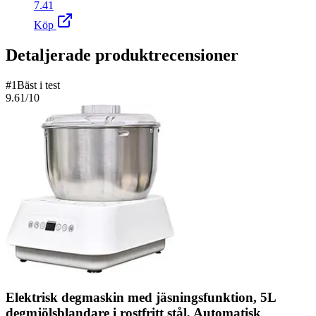
7.41
Köp
Detaljerade produktrecensioner
#
1
Bäst i test
9.61
/10
Elektrisk degmaskin med jäsningsfunktion, 5L
degmjölsblandare i rostfritt stål, Automatisk