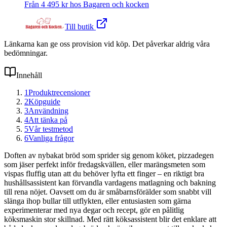
Från
4 495
kr hos
Bagaren och kocken
Till butik
Länkarna kan ge oss provision vid köp. Det påverkar aldrig våra
bedömningar.
Innehåll
1
Produktrecensioner
2
Köpguide
3
Användning
4
Att tänka på
5
Vår testmetod
6
Vanliga frågor
Doften av nybakat bröd som sprider sig genom köket, pizzadegen
som jäser perfekt inför fredagskvällen, eller marängsmeten som
vispas fluffig utan att du behöver lyfta ett finger – en riktigt bra
hushållsassistent kan förvandla vardagens matlagning och bakning
till rena nöjet. Oavsett om du är småbarnsförälder som snabbt vill
slänga ihop bullar till utflykten, eller entusiasten som gärna
experimenterar med nya degar och recept, gör en pålitlig
köksmaskin stor skillnad. Med rätt köksassistent blir det enklare att