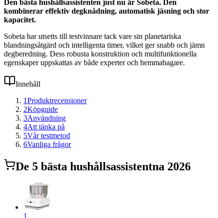
Den bästa hushållsassistenten just nu är Sobeta. Den
kombinerar effektiv degknådning, automatisk jäsning och stor
kapacitet.
Sobeta har utsetts till testvinnare tack vare sin planetariska
blandningsåtgärd och intelligenta timer, vilket ger snabb och jämn
degberedning. Dess robusta konstruktion och multifunktionella
egenskaper uppskattas av både experter och hemmabagare.
Innehåll
1
Produktrecensioner
2
Köpguide
3
Användning
4
Att tänka på
5
Vår testmetod
6
Vanliga frågor
De
5
bästa
hushållsassistent
na 2026
1