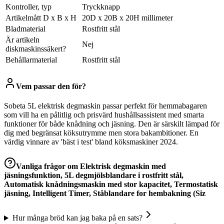
Kontroller, typ
Tryckknapp
Artikelmått D x B x H
20D x 20B x 20H millimeter
Bladmaterial
Rostfritt stål
Är artikeln
Nej
diskmaskinssäkert?
Behållarmaterial
Rostfritt stål
Vem passar den för?
Sobeta 5L elektrisk degmaskin passar perfekt för hemmabagaren
som vill ha en pålitlig och prisvärd hushållsassistent med smarta
funktioner för både knådning och jäsning. Den är särskilt lämpad för
dig med begränsat köksutrymme men stora bakambitioner. En
värdig vinnare av 'bäst i test' bland köksmaskiner 2024.
Vanliga frågor om
Elektrisk degmaskin med
jäsningsfunktion, 5L degmjölsblandare i rostfritt stål,
Automatisk knådningsmaskin med stor kapacitet, Termostatisk
jäsning, Intelligent Timer, Ståblandare for hembakning (Siz
Hur många bröd kan jag baka på en sats?