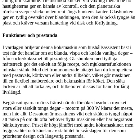
aldrig blir skärande. De distinkta klicken vid växling mellan de tio
hastigheterna ger en känsla av kontroll, och den planetariska
rörelsen sveper slickepotten rent längs bunkens kanter. Glasbunken
ger en tydlig översikt över blandningen, men den är också tyngre än
plast och kräver varsam hantering vid disk och förflyttning.
Funktioner och prestanda
I vardagen briljerar denna köksmaskin som hushållsassistent bäst i
test när det handlar om att blanda, vispa och knåda vanliga degar –
från sockerkakssmet till pizzadeg. Glasbunken med tydliga
måttstreck gör det enkelt att följa recept, och mjukstartsfunktionen
minskar stänk. Med det frontmonterade uttaget kan du komplettera
med pastavals, köttkvarn eller andra tillbehör, vilket gör maskinen
till en flexibel matberedare och bakmaskin för köket. Den släta
lacken är lätt att torka av, och tillbehören diskas för hand för lång
livslängd.
Begränsningarna märks främst när du försöker bearbeta mycket
stora eller särskilt tunga degar – motorn på 300 W klarar det mesta,
men inte allt. Dessutom är maskinens vikt och skålens tyngd något
att tänka på om du ofta behöver flytta maskinen eller har begränsat
bänkutrymme. Priset är högt jämfört med andra köksmaskiner, men
byggkvalitet och känslan av stabilitet är svårslagen för den som
prioriterar design och långvarig prestanda.