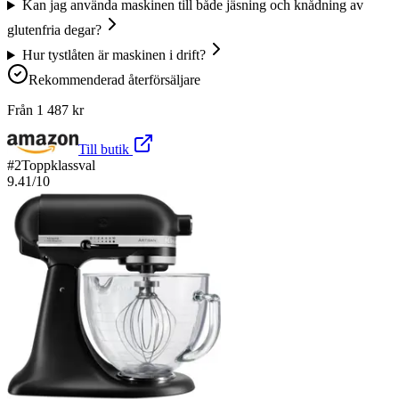
Kan jag använda maskinen till både jäsning och knådning av
glutenfria degar?
Hur tystlåten är maskinen i drift?
Rekommenderad återförsäljare
Från
1 487
kr
Till butik
#
2
Toppklassval
9.41
/10