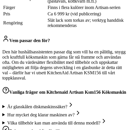
(pastavals, köttkvarn m.fl.)
Färger
Finns i flera kulörer inom Artisan-serien
Pris
Ca 6 999 kr (vid publicering)
Slät lack som torkas av; verktyg handdisk
Rengöring
rekommenderas
Vem passar den för?
Den här hushållsassistenten passar dig som vill ha en pålitlig, snygg
och kraftfull köksmaskin som gärna får stå framme och användas
ofta. Om du värdesätter flexibilitet med tillbehör och uppskattar
möjligheten att följa degens utveckling i en glasbunke är detta rätt
val – därför har vi utsett KitchenAid Artisan KSM156 till vårt
toppklassval.
Vanliga frågor om
Kitchenaid Artisan Ksm156 Köksmaskin
Är glasskålen diskmaskinssäker?
Hur mycket deg klarar maskinen av?
Vilka tillbehör kan man använda till denna modell?