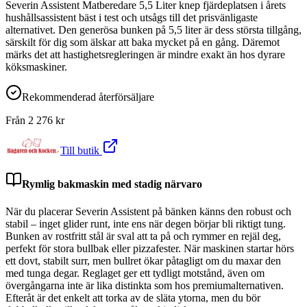
Severin Assistent Matberedare 5,5 Liter knep fjärdeplatsen i årets
hushållsassistent bäst i test och utsågs till det prisvänligaste
alternativet. Den generösa bunken på 5,5 liter är dess största tillgång,
särskilt för dig som älskar att baka mycket på en gång. Däremot
märks det att hastighetsregleringen är mindre exakt än hos dyrare
köksmaskiner.
Rekommenderad återförsäljare
Från
2 276
kr
Till butik
Rymlig bakmaskin med stadig närvaro
När du placerar Severin Assistent på bänken känns den robust och
stabil – inget glider runt, inte ens när degen börjar bli riktigt tung.
Bunken av rostfritt stål är sval att ta på och rymmer en rejäl deg,
perfekt för stora bullbak eller pizzafester. När maskinen startar hörs
ett dovt, stabilt surr, men bullret ökar påtagligt om du maxar den
med tunga degar. Reglaget ger ett tydligt motstånd, även om
övergångarna inte är lika distinkta som hos premiumalternativen.
Efteråt är det enkelt att torka av de släta ytorna, men du bör