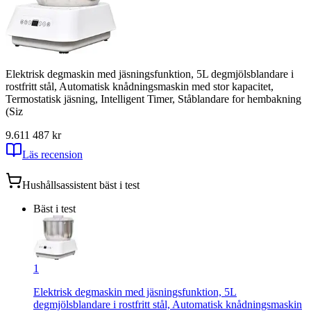
Elektrisk degmaskin med jäsningsfunktion, 5L degmjölsblandare i
rostfritt stål, Automatisk knådningsmaskin med stor kapacitet,
Termostatisk jäsning, Intelligent Timer, Ståblandare for hembakning
(Siz
9.61
1 487
kr
Läs recension
Hushållsassistent
bäst i test
Bäst i test
1
Elektrisk degmaskin med jäsningsfunktion, 5L
degmjölsblandare i rostfritt stål, Automatisk knådningsmaskin