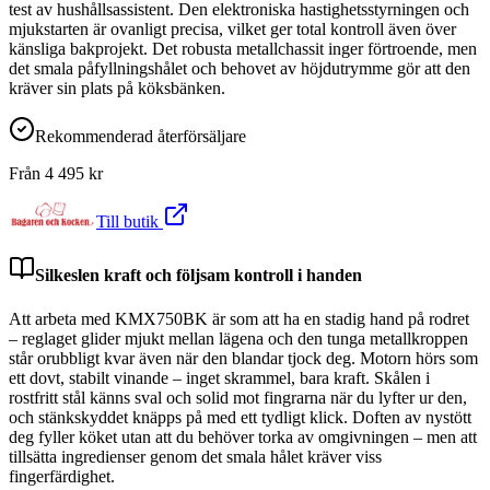
test av hushållsassistent. Den elektroniska hastighetsstyrningen och
mjukstarten är ovanligt precisa, vilket ger total kontroll även över
känsliga bakprojekt. Det robusta metallchassit inger förtroende, men
det smala påfyllningshålet och behovet av höjdutrymme gör att den
kräver sin plats på köksbänken.
Rekommenderad återförsäljare
Från
4 495
kr
Till butik
Silkeslen kraft och följsam kontroll i handen
Att arbeta med KMX750BK är som att ha en stadig hand på rodret
– reglaget glider mjukt mellan lägena och den tunga metallkroppen
står orubbligt kvar även när den blandar tjock deg. Motorn hörs som
ett dovt, stabilt vinande – inget skrammel, bara kraft. Skålen i
rostfritt stål känns sval och solid mot fingrarna när du lyfter ur den,
och stänkskyddet knäpps på med ett tydligt klick. Doften av nystött
deg fyller köket utan att du behöver torka av omgivningen – men att
tillsätta ingredienser genom det smala hålet kräver viss
fingerfärdighet.