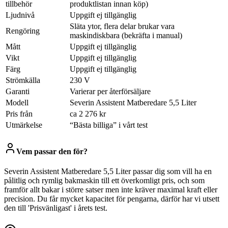
tillbehör
produktlistan innan köp)
Ljudnivå
Uppgift ej tillgänglig
Släta ytor, flera delar brukar vara
Rengöring
maskindiskbara (bekräfta i manual)
Mått
Uppgift ej tillgänglig
Vikt
Uppgift ej tillgänglig
Färg
Uppgift ej tillgänglig
Strömkälla
230 V
Garanti
Varierar per återförsäljare
Modell
Severin Assistent Matberedare 5,5 Liter
Pris från
ca 2 276 kr
Utmärkelse
“Bästa billiga” i vårt test
Vem passar den för?
Severin Assistent Matberedare 5,5 Liter passar dig som vill ha en
pålitlig och rymlig bakmaskin till ett överkomligt pris, och som
framför allt bakar i större satser men inte kräver maximal kraft eller
precision. Du får mycket kapacitet för pengarna, därför har vi utsett
den till 'Prisvänligast' i årets test.