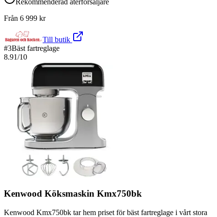
Rekommenderad återförsäljare
Från
6 999
kr
Till butik
#
3
Bäst fartreglage
8.91
/10
Kenwood Köksmaskin Kmx750bk
Kenwood Kmx750bk tar hem priset för bäst fartreglage i vårt stora