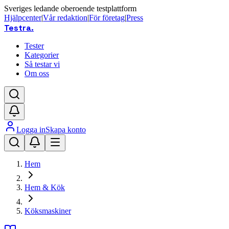
Sveriges ledande oberoende testplattform
Hjälpcenter
|
Vår redaktion
|
För företag
|
Press
Testra
.
Tester
Kategorier
Så testar vi
Om oss
Logga in
Skapa konto
Hem
Hem & Kök
Köksmaskiner