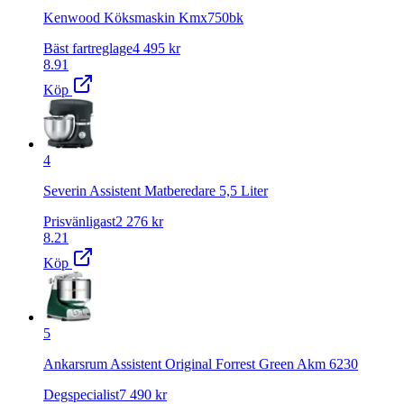
Kenwood Köksmaskin Kmx750bk
Bäst fartreglage
4 495
kr
8.91
Köp
4
Severin Assistent Matberedare 5,5 Liter
Prisvänligast
2 276
kr
8.21
Köp
5
Ankarsrum Assistent Original Forrest Green Akm 6230
Degspecialist
7 490
kr