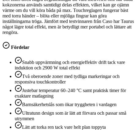
kokzonerna används samtidigt delas effekten, vilket kan ge ojämn
värme om du vill köra båda på max. Touchreglagen fungerar bäst
med torra händer – blöta eller mjöliga fingrar kan göra
inställningarna tröga. Jämfört med testvinnaren från Caso har Taurus
något lägre total effekt, men är betydligt mer portabel och lättare att
rengöra.
Fördelar
Snabb uppvärmning och energieffektiv drift tack vare
induktion och 2900 W total effekt
Två oberoende zoner med tydliga markeringar och
responsiva touchkontroller
Justebar temperatur 60–240 °C samt praktisk timer för
exaktare matlagning
Barnsäkerhetslås som ökar tryggheten i vardagen
Ultratunn design som är lätt att förvara och passar små
utrymmen
Lätt att torka ren tack vare helt plan toppyta