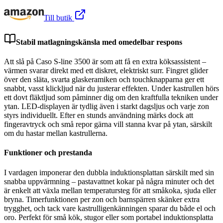
Till butik
Stabil matlagningskänsla med omedelbar respons
Att slå på Caso S-line 3500 är som att få en extra köksassistent –
värmen svarar direkt med ett diskret, elektriskt surr. Fingret glider
över den släta, svarta glaskeramiken och touchknapparna ger ett
snabbt, vasst klickljud när du justerar effekten. Under kastrullen hörs
ett dovt fläktljud som påminner dig om den kraftfulla tekniken under
ytan. LED-displayen är tydlig även i starkt dagsljus och varje zon
styrs individuellt. Efter en stunds användning märks dock att
fingeravtryck och små repor gärna vill stanna kvar på ytan, särskilt
om du hastar mellan kastrullerna.
Funktioner och prestanda
I vardagen imponerar den dubbla induktionsplattan särskilt med sin
snabba uppvärmning – pastavattnet kokar på några minuter och det
är enkelt att växla mellan temperatursteg för att småkoka, sjuda eller
bryna. Timerfunktionen per zon och barnspärren skänker extra
trygghet, och tack vare kastrulligenkänningen sparar du både el och
oro. Perfekt för små kök, stugor eller som portabel induktionsplatta