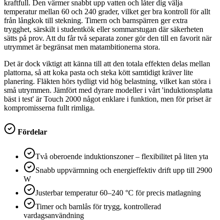
kraftfull. Den värmer snabbt upp vatten och låter dig välja
temperatur mellan 60 och 240 grader, vilket ger bra kontroll för allt
från långkok till stekning. Timern och barnspärren ger extra
trygghet, särskilt i studentkök eller sommarstugan där säkerheten
sätts på prov. Att du får två separata zoner gör den till en favorit när
utrymmet är begränsat men matambitionerna stora.
Det är dock viktigt att känna till att den totala effekten delas mellan
plattorna, så att koka pasta och steka kött samtidigt kräver lite
planering. Fläkten hörs tydligt vid hög belastning, vilket kan störa i
små utrymmen. Jämfört med dyrare modeller i vårt 'induktionsplatta
bäst i test' är Touch 2000 något enklare i funktion, men för priset är
kompromisserna fullt rimliga.
Fördelar
Två oberoende induktionszoner – flexibilitet på liten yta
Snabb uppvärmning och energieffektiv drift upp till 2900
W
Justerbar temperatur 60–240 °C för precis matlagning
Timer och barnlås för trygg, kontrollerad
vardagsanvändning