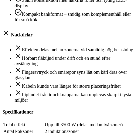
Stabil konstruktion med halkfria fötter och tydlig LED-
display
Kompakt bänkformat – smidig som komplementhäll eller
för små kök
Nackdelar
Effekten delas mellan zonerna vid samtidig hög belastning
Hörbart fläktljud under drift och en stund efter
avstängning
Fingeravtryck och smårepor syns lätt om kärl dras över
glasytan
Kabeln kunde vara längre för större placeringsfrihet
Pipljudet från touchknapparna kan upplevas skarpt i tysta
miljöer
Specifikationer
Total effekt
Upp till 3500 W (delas mellan två zoner)
Antal kokzoner
2 induktionszoner