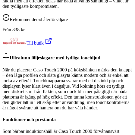
räkna med att effekten delas när båda används samtidigt – vilket är
den tydligaste kompromissen.
Rekommenderad återförsäljare
Från
838
kr
Till butik
Ultratunn följeslagare med tydliga touchljud
När du placerar Caso Touch 2000 på köksbänken märks den knappt
– den låga profilen och släta glasyta känns modern och är enkel att
torka av efteråt. Touchknapparna svarar med ett distinkt pip och
displayen lyser klart även i dagsljus. Vid kokning hörs ett tydligt
men diskret surr från fläkten, som dock blir mer påtagligt när båda
plattorna är igång på hög effekt. Den tunna konstruktionen gör att
den glider lätt in i ett skåp efter användning, men touchkontrollerna
är något svårare att hantera om du har våta händer.
Funktioner och prestanda
Som bärbar induktionshäll är Caso Touch 2000 förvånansvärt