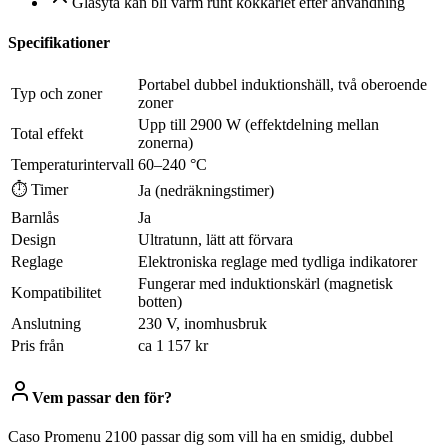
Glasyta kan bli varm runt kokkärlet efter användning
Specifikationer
Portabel dubbel induktionshäll, två oberoende
Typ och zoner
zoner
Upp till 2900 W (effektdelning mellan
Total effekt
zonerna)
Temperaturintervall
60–240 °C
⏱ Timer
Ja (nedräkningstimer)
Barnlås
Ja
Design
Ultratunn, lätt att förvara
Reglage
Elektroniska reglage med tydliga indikatorer
Fungerar med induktionskärl (magnetisk
Kompatibilitet
botten)
Anslutning
230 V, inomhusbruk
Pris från
ca 1 157 kr
Vem passar den för?
Caso Promenu 2100 passar dig som vill ha en smidig, dubbel