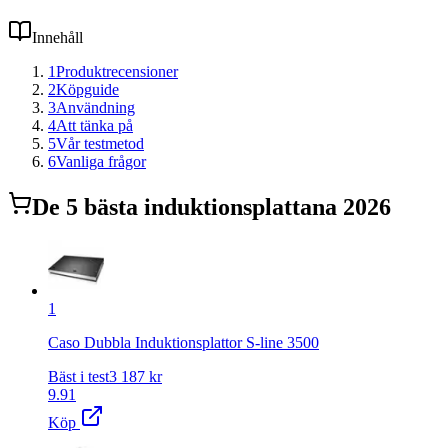
Innehåll
1
Produktrecensioner
2
Köpguide
3
Användning
4
Att tänka på
5
Vår testmetod
6
Vanliga frågor
De
5
bästa
induktionsplatta
na 2026
1
Caso Dubbla Induktionsplattor S-line 3500
Bäst i test
3 187
kr
9.91
Köp