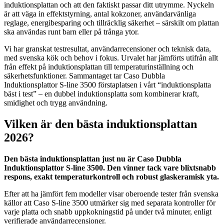
induktionsplattan och att den faktiskt passar ditt utrymme. Nyckeln
är att väga in effektstyrning, antal kokzoner, användarvänliga
reglage, energibesparing och tillräcklig säkerhet – särskilt om plattan
ska användas runt barn eller på trånga ytor.
Vi har granskat testresultat, användarrecensioner och teknisk data,
med svenska kök och behov i fokus. Urvalet har jämförts utifrån allt
från effekt på induktionsplattan till temperaturinställning och
säkerhetsfunktioner. Sammantaget tar Caso Dubbla
Induktionsplattor S-line 3500 förstaplatsen i vårt “induktionsplatta
bäst i test” – en dubbel induktionsplatta som kombinerar kraft,
smidighet och trygg användning.
Vilken är den bästa induktionsplattan
2026?
Den bästa induktionsplattan just nu är Caso Dubbla
Induktionsplattor S-line 3500. Den vinner tack vare blixtsnabb
respons, exakt temperaturkontroll och robust glaskeramisk yta.
Efter att ha jämfört fem modeller visar oberoende tester från svenska
källor att Caso S-line 3500 utmärker sig med separata kontroller för
varje platta och snabb uppkokningstid på under två minuter, enligt
verifierade användarrecensioner.