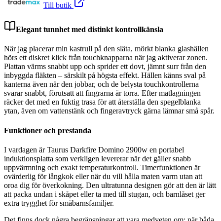
Till butik
Elegant tunnhet med distinkt kontrollkänsla
När jag placerar min kastrull på den släta, mörkt blanka glashällen
hörs ett diskret klick från touchknapparna när jag aktiverar zonen.
Plattan värms snabbt upp och sprider ett dovt, jämnt surr från den
inbyggda fläkten – särskilt på högsta effekt. Hällen känns sval på
kanterna även när den jobbar, och de belysta touchkontrollerna
svarar snabbt, förutsatt att fingrarna är torra. Efter matlagningen
räcker det med en fuktig trasa för att återställa den spegelblanka
ytan, även om vattenstänk och fingeravtryck gärna lämnar små spår.
Funktioner och prestanda
I vardagen är Taurus Darkfire Domino 2900w en portabel
induktionsplatta som verkligen levererar när det gäller snabb
uppvärmning och exakt temperaturkontroll. Timerfunktionen är
ovärderlig för långkok eller när du vill hålla maten varm utan att
oroa dig för överkokning. Den ultratunna designen gör att den är lätt
att packa undan i skåpet eller ta med till stugan, och barnlåset ger
extra trygghet för småbarnsfamiljer.
Det finns dock några begränsningar att vara medveten om: när båda