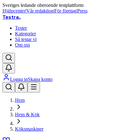
Sveriges ledande oberoende testplattform
Hjälpcenter
|
Vår redaktion
|
För företag
|
Press
Testra
.
Tester
Kategorier
Så testar vi
Om oss
Logga in
Skapa konto
Hem
Hem & Kök
Köksmaskiner