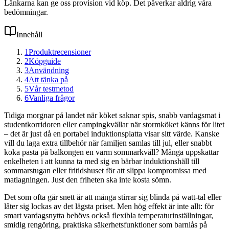
Länkarna kan ge oss provision vid köp. Det påverkar aldrig våra
bedömningar.
Innehåll
1
Produktrecensioner
2
Köpguide
3
Användning
4
Att tänka på
5
Vår testmetod
6
Vanliga frågor
Tidiga morgnar på landet när köket saknar spis, snabb vardagsmat i
studentkorridoren eller campingkvällar när stormköket känns för litet
– det är just då en portabel induktionsplatta visar sitt värde. Kanske
vill du laga extra tillbehör när familjen samlas till jul, eller snabbt
koka pasta på balkongen en varm sommarkväll? Många uppskattar
enkelheten i att kunna ta med sig en bärbar induktionshäll till
sommarstugan eller fritidshuset för att slippa kompromissa med
matlagningen. Just den friheten ska inte kosta sömn.
Det som ofta går snett är att många stirrar sig blinda på watt-tal eller
låter sig lockas av det lägsta priset. Men hög effekt är inte allt: för
smart vardagsnytta behövs också flexibla temperaturinställningar,
smidig rengöring, praktiska säkerhetsfunktioner som barnlås på