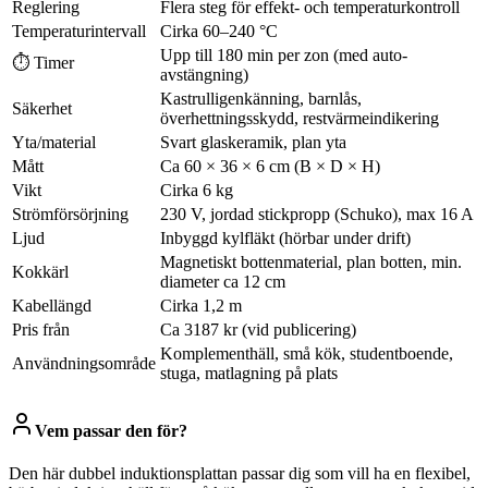
Reglering
Flera steg för effekt- och temperaturkontroll
Temperaturintervall
Cirka 60–240 °C
Upp till 180 min per zon (med auto-
⏱ Timer
avstängning)
Kastrulligenkänning, barnlås,
Säkerhet
överhettningsskydd, restvärmeindikering
Yta/material
Svart glaskeramik, plan yta
Mått
Ca 60 × 36 × 6 cm (B × D × H)
Vikt
Cirka 6 kg
Strömförsörjning
230 V, jordad stickpropp (Schuko), max 16 A
Ljud
Inbyggd kylfläkt (hörbar under drift)
Magnetiskt bottenmaterial, plan botten, min.
Kokkärl
diameter ca 12 cm
Kabellängd
Cirka 1,2 m
Pris från
Ca 3187 kr (vid publicering)
Komplementhäll, små kök, studentboende,
Användningsområde
stuga, matlagning på plats
Vem passar den för?
Den här dubbel induktionsplattan passar dig som vill ha en flexibel,