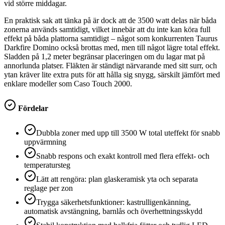
vid större middagar.
En praktisk sak att tänka på är dock att de 3500 watt delas när båda
zonerna används samtidigt, vilket innebär att du inte kan köra full
effekt på båda plattorna samtidigt – något som konkurrenten Taurus
Darkfire Domino också brottas med, men till något lägre total effekt.
Sladden på 1,2 meter begränsar placeringen om du lagar mat på
annorlunda platser. Fläkten är ständigt närvarande med sitt surr, och
ytan kräver lite extra puts för att hålla sig snygg, särskilt jämfört med
enklare modeller som Caso Touch 2000.
Fördelar
Dubbla zoner med upp till 3500 W total uteffekt för snabb
uppvärmning
Snabb respons och exakt kontroll med flera effekt- och
temperatursteg
Lätt att rengöra: plan glaskeramisk yta och separata
reglage per zon
Trygga säkerhetsfunktioner: kastrulligenkänning,
automatisk avstängning, barnlås och överhettningsskydd