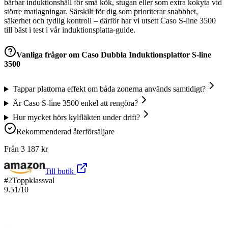
bärbar induktionshäll för små kök, stugan eller som extra kokyta vid
större matlagningar. Särskilt för dig som prioriterar snabbhet,
säkerhet och tydlig kontroll – därför har vi utsett Caso S-line 3500
till bäst i test i vår induktionsplatta-guide.
Vanliga frågor om
Caso Dubbla Induktionsplattor S-line
3500
Tappar plattorna effekt om båda zonerna används samtidigt?
Är Caso S-line 3500 enkel att rengöra?
Hur mycket hörs kylfläkten under drift?
Rekommenderad återförsäljare
Från
3 187
kr
Till butik
#
2
Toppklassval
9.51
/10