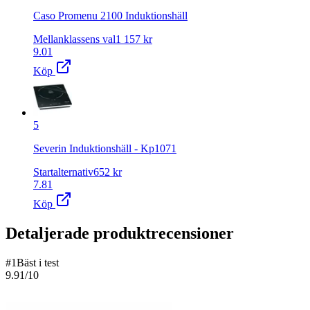
Caso Promenu 2100 Induktionshäll
Mellanklassens val
1 157
kr
9.01
Köp
5
Severin Induktionshäll - Kp1071
Startalternativ
652
kr
7.81
Köp
Detaljerade produktrecensioner
#
1
Bäst i test
9.91
/10