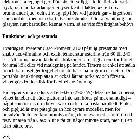
elektroniska reglaget ger ifrån sig ett tydligt, taktilt klick vid varje
tryck, och indikatorlamporna lyser klart. Fläkten ger ett dovt
brummande ljud, och ett svagt pip hörs vid justeringar – inget som
stör samtalet, men märkbart i tystare stunder. Efter användning kan
glasytan runt kastrullen kännas varm, så en viss försiktighet behövs.
Funktioner och prestanda
I vardagen levererar Caso Promenu 2100 pålitlig prestanda med
snabb uppvärmning och exakt temperaturjustering från 60 till 240
°C. Att kunna använda dubbla kokzoner samtidigt är en stor fördel
för små kök eller vid matlagning på landet. Timern är enkel att ställa
in och barnlåset ger trygghet om du har små fingrar i närheten. Den
portabla induktionsplattan är också lätt att torka av och förvara,
vilket gör den idealisk för flexibel användning.
En begränsning är dock att effekten (2900 W) delas mellan zonerna,
vilket innebär att båda plattorna inte kan köras på max samtidigt –
något som märks om du vill woka och koka pasta parallellt. Fläkt-
och pipljud är mer påtagliga än hos dyrare modeller, men för
prisnivån är det en kompromiss många kan leva med. Jämfört med
testvinnaren från Caso S-line får du något mindre kraft, men till ett
klart bättre pris.