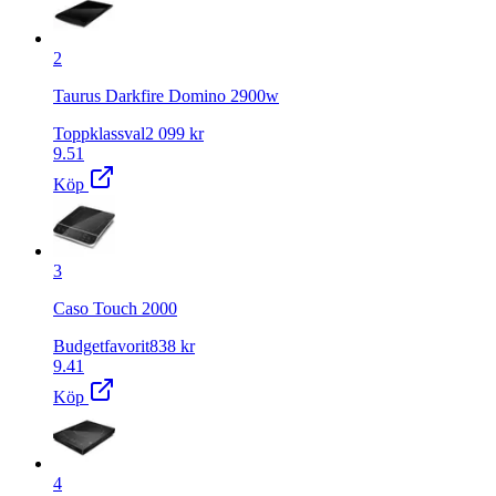
2
Taurus Darkfire Domino 2900w
Toppklassval
2 099
kr
9.51
Köp
3
Caso Touch 2000
Budgetfavorit
838
kr
9.41
Köp
4