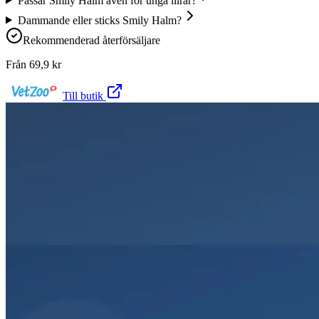
Passar Smily Halm även för unga illrar?
Dammande eller sticks Smily Halm?
Rekommenderad återförsäljare
Från
69,9
kr
Till butik