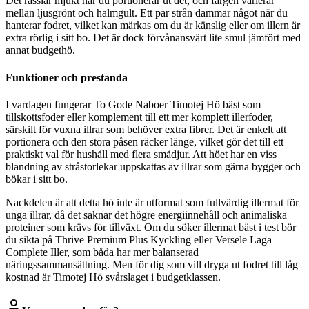
Det rasslar mjukt när du portionerar ut det, och färgen varierar
mellan ljusgrönt och halmgult. Ett par strån dammar något när du
hanterar fodret, vilket kan märkas om du är känslig eller om illern är
extra rörlig i sitt bo. Det är dock förvånansvärt lite smul jämfört med
annat budgethö.
Funktioner och prestanda
I vardagen fungerar To Gode Naboer Timotej Hö bäst som
tillskottsfoder eller komplement till ett mer komplett illerfoder,
särskilt för vuxna illrar som behöver extra fibrer. Det är enkelt att
portionera och den stora påsen räcker länge, vilket gör det till ett
praktiskt val för hushåll med flera smådjur. Att höet har en viss
blandning av stråstorlekar uppskattas av illrar som gärna bygger och
bökar i sitt bo.
Nackdelen är att detta hö inte är utformat som fullvärdig illermat för
unga illrar, då det saknar det högre energiinnehåll och animaliska
proteiner som krävs för tillväxt. Om du söker illermat bäst i test bör
du sikta på Thrive Premium Plus Kyckling eller Versele Laga
Complete Iller, som båda har mer balanserad
näringssammansättning. Men för dig som vill dryga ut fodret till låg
kostnad är Timotej Hö svårslaget i budgetklassen.