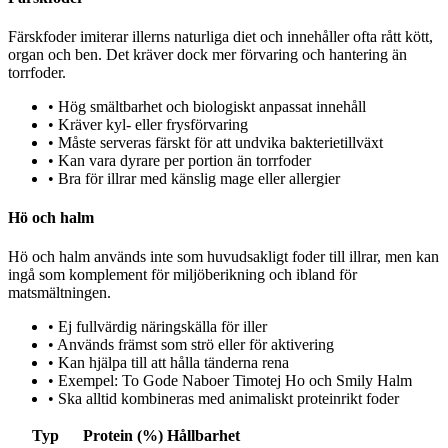
Färskfoder imiterar illerns naturliga diet och innehåller ofta rått kött,
organ och ben. Det kräver dock mer förvaring och hantering än
torrfoder.
•
Hög smältbarhet och biologiskt anpassat innehåll
•
Kräver kyl- eller frysförvaring
•
Måste serveras färskt för att undvika bakterietillväxt
•
Kan vara dyrare per portion än torrfoder
•
Bra för illrar med känslig mage eller allergier
Hö och halm
Hö och halm används inte som huvudsakligt foder till illrar, men kan
ingå som komplement för miljöberikning och ibland för
matsmältningen.
•
Ej fullvärdig näringskälla för iller
•
Används främst som strö eller för aktivering
•
Kan hjälpa till att hålla tänderna rena
•
Exempel: To Gode Naboer Timotej Ho och Smily Halm
•
Ska alltid kombineras med animaliskt proteinrikt foder
Typ
Protein (%)
Hållbarhet