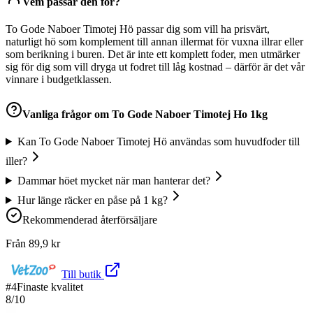
Vem passar den för?
To Gode Naboer Timotej Hö passar dig som vill ha prisvärt,
naturligt hö som komplement till annan illermat för vuxna illrar eller
som berikning i buren. Det är inte ett komplett foder, men utmärker
sig för dig som vill dryga ut fodret till låg kostnad – därför är det vår
vinnare i budgetklassen.
Vanliga frågor om
To Gode Naboer Timotej Ho 1kg
Kan To Gode Naboer Timotej Hö användas som huvudfoder till
iller?
Dammar höet mycket när man hanterar det?
Hur länge räcker en påse på 1 kg?
Rekommenderad återförsäljare
Från
89,9
kr
Till butik
#
4
Finaste kvalitet
8
/10