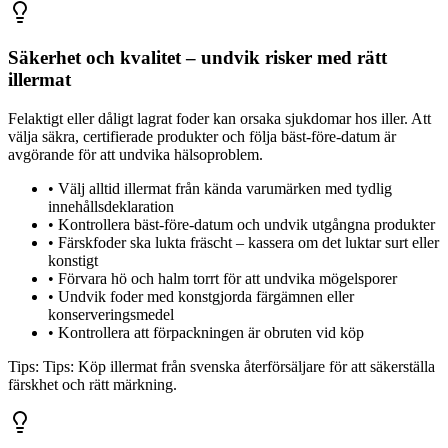
Säkerhet och kvalitet – undvik risker med rätt
illermat
Felaktigt eller dåligt lagrat foder kan orsaka sjukdomar hos iller. Att
välja säkra, certifierade produkter och följa bäst-före-datum är
avgörande för att undvika hälsoproblem.
•
Välj alltid illermat från kända varumärken med tydlig
innehållsdeklaration
•
Kontrollera bäst-före-datum och undvik utgångna produkter
•
Färskfoder ska lukta fräscht – kassera om det luktar surt eller
konstigt
•
Förvara hö och halm torrt för att undvika mögelsporer
•
Undvik foder med konstgjorda färgämnen eller
konserveringsmedel
•
Kontrollera att förpackningen är obruten vid köp
Tips:
Tips: Köp illermat från svenska återförsäljare för att säkerställa
färskhet och rätt märkning.