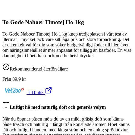
To Gode Naboer Timotej Ho 1kg
To Gode Naboer Timotej Hö 1 kg knep tredjeplatsen i vårt test av
illermat – mycket tack vare sitt låga pris och stora förpackning. Det
är ett enkelt val för dig som söker budgetvänligt foder till iller, även
om näringsinnehållet är mer anpassat för tillägg än basfoder. En viss
dammighet i höet drar dock ned helhetsintrycket.
Rekommenderad återförsäljare
Från
89,9
kr
Till butik
Luftigt hö med naturlig doft och generös volym
När du öppnar påsen möts du av en mild, gräsig doft som känns
både fräsch och naturlig – långt ifrån konstlade aromer. Höet känns
lätt och luftigt i handen, med långa strån och en aning spröd textur.