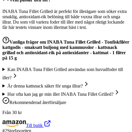
INABA Tuna Fillet Grilled är perfekt för illerägare som söker extra
smaklig, antioxidant-rik belöning till både vuxna illrar och unga
illrar. Du som vill variera foder till iller med något riktigt lockande
får här testets vinnare inom illermat bäst i test.
Vanliga frågor om
INABA Tuna Fillet Grilled - Tonfiskfiléer
kattgodis - smaksatt buljong med kammusslor - kattsnack
grillad och antioxidant-rik på antioxidanter - kattmat - 1 filéer
på 15 g
Kan INABA Tuna Fillet Grilled användas som huvudfoder till
iller?
Är denna kattsnack säker för unga illrar?
Hur ofta kan jag ge min iller INABA Tuna Fillet Grilled?
Rekommenderad återförsäljare
Från
30
kr
Till butik
#
2
Storfavoriten