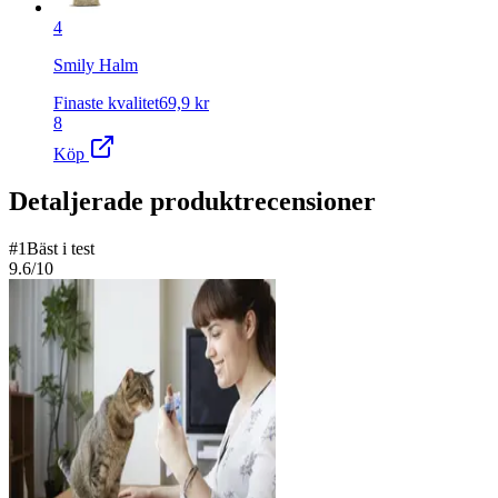
4
Smily Halm
Finaste kvalitet
69,9
kr
8
Köp
Detaljerade produktrecensioner
#
1
Bäst i test
9.6
/10