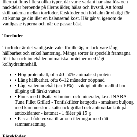
Illermat finns i flera olika typer, där varje variant har sina för- och
nackdelar beroende på illerns ålder, hälsa och livsstil. Att förstå
skillnaderna mellan torrfoder, färskfoder och hö/halm är viktigt för
att kunna ge din iller en balanserad kost. Här går vi igenom de
vanligaste typerna och när de passar bäst.
Torrfoder
Torrfoder är det vanligaste valet för illerägare tack vare lång
hållbarhet och enkel hantering. Många sorter är speciellt framtagna
för illrar och innehåller animaliska proteiner med lågt
kolhydratinnehåll.
•
Hög proteinhalt, ofta 40–50% animaliskt protein
•
Lång hållbarhet, ofta 6–12 månader oöppnad
•
Lågt vatteninnehåll (ca 10%) – viktigt att illern alltid har
tillgång till färskt vatten
•
Finns med tillsatta vitaminer och mineraler, t.ex. INABA
Tuna Fillet Grilled - Tonfiskfiléer kattgodis - smaksatt buljong
med kammusslor - kattsnack grillad och antioxidant-rik på
antioxidanter - kattmat - 1 filéer på 15 g
•
Passar både vuxna illrar och illerungar med rätt
sammansättning
Färskfoder