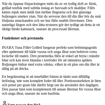
När du öppnar förpackningen möts du av en tydlig doft av färsk,
grillad tonfisk med subtila inslag av havssalt och skaldjur. Filén
känns mjuk men ändå fast mellan fingrarna och den glansiga
buljongen smeker ytan. När du serverar den till din iller hör du små
förtjusta smackanden och ser hur filén snabbt försvinner. Den
naturliga färgen och den lätta texturen gör det tydligt att detta är ett
riktigt färskt kattsnack, snarare än processad illermat.
Funktioner och prestanda
INABA Tuna Fillet Grilled fungerar perfekt som belöningsgodis
eller aptitretare till både vuxna och unga illrar som behöver extra
lockelse till maten. Den proteinrika filén är enkel att bryta i mindre
bitar och kan även blandas i torrfoder för att stimulera aptiten.
Buljongen bidrar med extra vätska, vilket är ett plus om din iller är
dålig på att dricka.
En begränsning är att innehållet främst är tänkt som tillfällig
belöning, inte som komplett foder till iller. Portionsstorleken är liten
och priset per gram blir därför högt om du använder den dagligen.
Den passar bäst som komplement till annan illermat för vuxna illrar
och unga illrar, snarare än som basföda.
Vem passar den för?