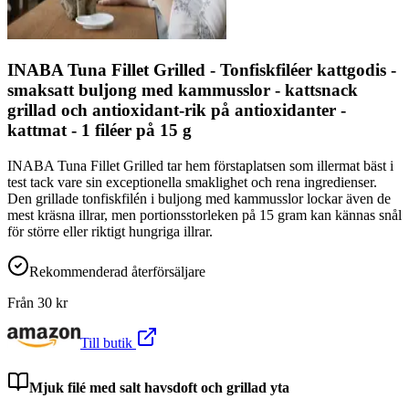
INABA Tuna Fillet Grilled - Tonfiskfiléer kattgodis -
smaksatt buljong med kammusslor - kattsnack
grillad och antioxidant-rik på antioxidanter -
kattmat - 1 filéer på 15 g
INABA Tuna Fillet Grilled tar hem förstaplatsen som illermat bäst i
test tack vare sin exceptionella smaklighet och rena ingredienser.
Den grillade tonfiskfilén i buljong med kammusslor lockar även de
mest kräsna illrar, men portionsstorleken på 15 gram kan kännas snål
för större eller riktigt hungriga illrar.
Rekommenderad återförsäljare
Från
30
kr
Till butik
Mjuk filé med salt havsdoft och grillad yta