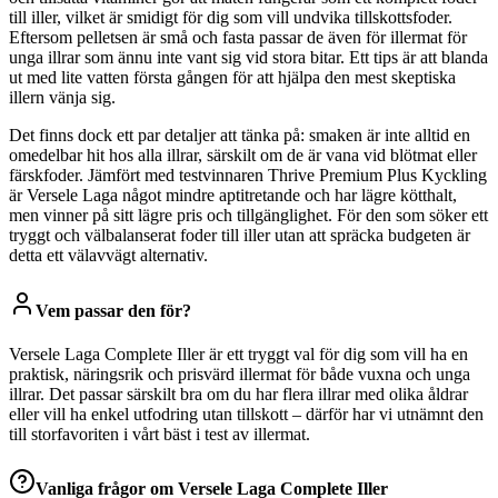
till iller, vilket är smidigt för dig som vill undvika tillskottsfoder.
Eftersom pelletsen är små och fasta passar de även för illermat för
unga illrar som ännu inte vant sig vid stora bitar. Ett tips är att blanda
ut med lite vatten första gången för att hjälpa den mest skeptiska
illern vänja sig.
Det finns dock ett par detaljer att tänka på: smaken är inte alltid en
omedelbar hit hos alla illrar, särskilt om de är vana vid blötmat eller
färskfoder. Jämfört med testvinnaren Thrive Premium Plus Kyckling
är Versele Laga något mindre aptitretande och har lägre kötthalt,
men vinner på sitt lägre pris och tillgänglighet. För den som söker ett
tryggt och välbalanserat foder till iller utan att spräcka budgeten är
detta ett välavvägt alternativ.
Vem passar den för?
Versele Laga Complete Iller är ett tryggt val för dig som vill ha en
praktisk, näringsrik och prisvärd illermat för både vuxna och unga
illrar. Det passar särskilt bra om du har flera illrar med olika åldrar
eller vill ha enkel utfodring utan tillskott – därför har vi utnämnt den
till storfavoriten i vårt bäst i test av illermat.
Vanliga frågor om
Versele Laga Complete Iller