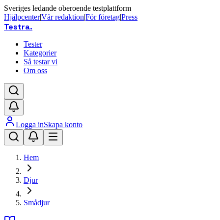
Sveriges ledande oberoende testplattform
Hjälpcenter
|
Vår redaktion
|
För företag
|
Press
Testra
.
Tester
Kategorier
Så testar vi
Om oss
Logga in
Skapa konto
Hem
Djur
Smådjur