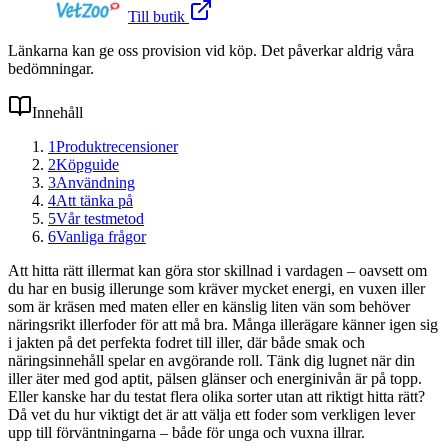
Till butik
Länkarna kan ge oss provision vid köp. Det påverkar aldrig våra
bedömningar.
Innehåll
1
Produktrecensioner
2
Köpguide
3
Användning
4
Att tänka på
5
Vår testmetod
6
Vanliga frågor
Att hitta rätt illermat kan göra stor skillnad i vardagen – oavsett om
du har en busig illerunge som kräver mycket energi, en vuxen iller
som är kräsen med maten eller en känslig liten vän som behöver
näringsrikt illerfoder för att må bra. Många illerägare känner igen sig
i jakten på det perfekta fodret till iller, där både smak och
näringsinnehåll spelar en avgörande roll. Tänk dig lugnet när din
iller äter med god aptit, pälsen glänser och energinivån är på topp.
Eller kanske har du testat flera olika sorter utan att riktigt hitta rätt?
Då vet du hur viktigt det är att välja ett foder som verkligen lever
upp till förväntningarna – både för unga och vuxna illrar.