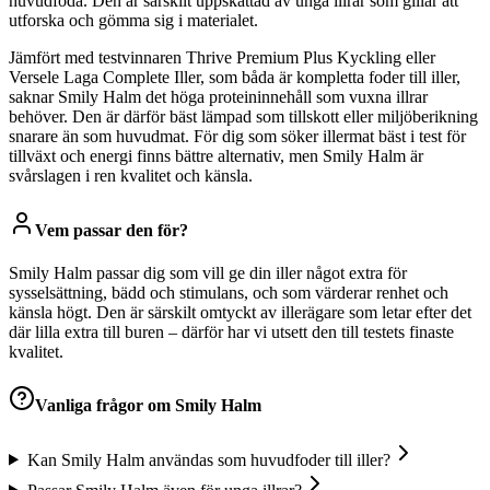
huvudföda. Den är särskilt uppskattad av unga illrar som gillar att
utforska och gömma sig i materialet.
Jämfört med testvinnaren Thrive Premium Plus Kyckling eller
Versele Laga Complete Iller, som båda är kompletta foder till iller,
saknar Smily Halm det höga proteininnehåll som vuxna illrar
behöver. Den är därför bäst lämpad som tillskott eller miljöberikning
snarare än som huvudmat. För dig som söker illermat bäst i test för
tillväxt och energi finns bättre alternativ, men Smily Halm är
svårslagen i ren kvalitet och känsla.
Vem passar den för?
Smily Halm passar dig som vill ge din iller något extra för
sysselsättning, bädd och stimulans, och som värderar renhet och
känsla högt. Den är särskilt omtyckt av illerägare som letar efter det
där lilla extra till buren – därför har vi utsett den till testets finaste
kvalitet.
Vanliga frågor om
Smily Halm
Kan Smily Halm användas som huvudfoder till iller?