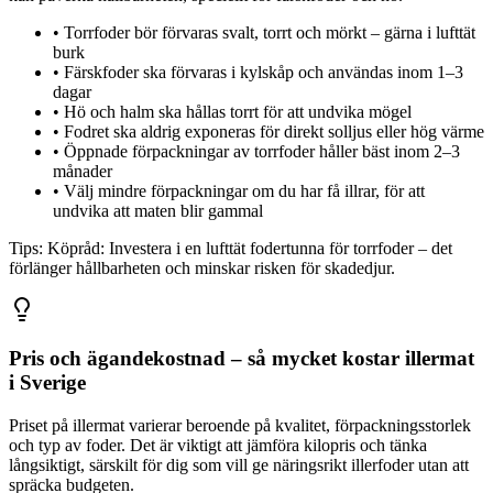
•
Torrfoder bör förvaras svalt, torrt och mörkt – gärna i lufttät
burk
•
Färskfoder ska förvaras i kylskåp och användas inom 1–3
dagar
•
Hö och halm ska hållas torrt för att undvika mögel
•
Fodret ska aldrig exponeras för direkt solljus eller hög värme
•
Öppnade förpackningar av torrfoder håller bäst inom 2–3
månader
•
Välj mindre förpackningar om du har få illrar, för att
undvika att maten blir gammal
Tips:
Köpråd: Investera i en lufttät fodertunna för torrfoder – det
förlänger hållbarheten och minskar risken för skadedjur.
Pris och ägandekostnad – så mycket kostar illermat
i Sverige
Priset på illermat varierar beroende på kvalitet, förpackningsstorlek
och typ av foder. Det är viktigt att jämföra kilopris och tänka
långsiktigt, särskilt för dig som vill ge näringsrikt illerfoder utan att
spräcka budgeten.