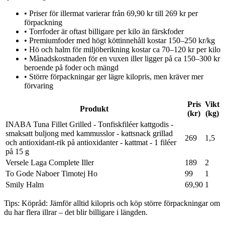
•
Priser för illermat varierar från 69,90 kr till 269 kr per
förpackning
•
Torrfoder är oftast billigare per kilo än färskfoder
•
Premiumfoder med högt köttinnehåll kostar 150–250 kr/kg
•
Hö och halm för miljöberikning kostar ca 70–120 kr per kilo
•
Månadskostnaden för en vuxen iller ligger på ca 150–300 kr
beroende på foder och mängd
•
Större förpackningar ger lägre kilopris, men kräver mer
förvaring
Pris
Vikt
Produkt
(kr)
(kg)
INABA Tuna Fillet Grilled - Tonfiskfiléer kattgodis -
smaksatt buljong med kammusslor - kattsnack grillad
269
1,5
och antioxidant-rik på antioxidanter - kattmat - 1 filéer
på 15 g
Versele Laga Complete Iller
189
2
To Gode Naboer Timotej Ho
99
1
Smily Halm
69,90
1
Tips:
Köpråd: Jämför alltid kilopris och köp större förpackningar om
du har flera illrar – det blir billigare i längden.