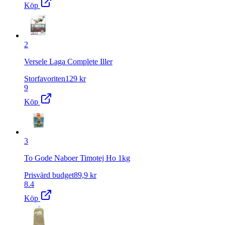
Köp
2
Versele Laga Complete Iller
Storfavoriten
129
kr
9
Köp
3
To Gode Naboer Timotej Ho 1kg
Prisvärd budget
89,9
kr
8.4
Köp