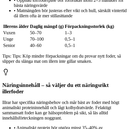
•
Öppnad torrfoderpåse bör förbrukas inom 2–3 månader för
bästa näringsvärde
•
Matmängden bör justeras efter vikt och hull, särskilt vintertid
då illern ofta är mer stillasittande
Illerens ålder
Daglig mängd (g)
Förpackningsstorlek (kg)
Vuxen
50–70
1–3
Unge
70–100
0,5–1
Senior
40–60
0,5–1
Tips:
Tips: Köp mindre förpackningar om du provar nytt foder, så
slipper du slänga mat om illern inte gillar smaken.
Näringsinnehåll – så väljer du ett näringsrikt
illerfoder
Illrar har specifika näringsbehov och mår bäst av foder med högt
animaliskt proteininnehåll och lågt kolhydratvärde. Felaktigt
sammansatt foder kan ge hälsoproblem på sikt, så läs alltid
innehållsförteckningen noggrant.
•
Animaliskt protein bör utgöra minst 35–40% av