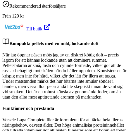
Rekommenderad återförsäljare
Från
129
kr
Till butik
Kompakta pellets med en mild, lockande doft
När jag öppnar påsen möts jag av en diskret köttig doft – precis
lagom för att kännas lockande utan att dominera rummet.
Pelletsbitarna är små, fasta och cylinderformade, vilket gör att de
rasslar behagligt mot skålen när du häller upp dem. Konsistensen är
krispig men inte för hård, vilket gör det lätt för illern att tugga.
Under matstunden märks det hur bitarna inte smular sönder i
handen, men vissa illrar petar ändå lite skeptiskt innan de vant sig
vid smaken. Det är en robust känsla av genomtänkt foder, om än
utan den allra mest aptitretande aromen på marknaden.
Funktioner och prestanda
Versele Laga Complete Iller är formulerat för att täcka hela illerns
näringsbehov, oavsett ålder. Det höga animaliska proteininnehållet
och tillsatta vitaminer gör att maten fungerar som ett komplett foder