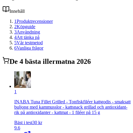
Innehåll
1
Produktrecensioner
2
Köpguide
3
Användning
4
Att tänka på
5
Vår testmetod
6
Vanliga frågor
De
4
bästa
illermat
na 2026
1
INABA Tuna Fillet Grilled - Tonfiskfiléer kattgodis - smaksatt
buljong med kammusslor - kattsnack grillad och antioxidant-
rik på antioxidanter - kattmat - 1 filéer på 15 g
Bäst i test
30
kr
9.6