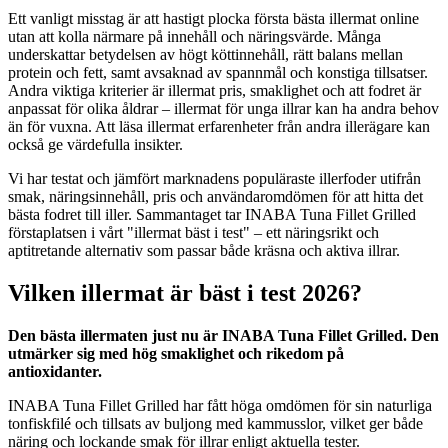
Ett vanligt misstag är att hastigt plocka första bästa illermat online
utan att kolla närmare på innehåll och näringsvärde. Många
underskattar betydelsen av högt köttinnehåll, rätt balans mellan
protein och fett, samt avsaknad av spannmål och konstiga tillsatser.
Andra viktiga kriterier är illermat pris, smaklighet och att fodret är
anpassat för olika åldrar – illermat för unga illrar kan ha andra behov
än för vuxna. Att läsa illermat erfarenheter från andra illerägare kan
också ge värdefulla insikter.
Vi har testat och jämfört marknadens populäraste illerfoder utifrån
smak, näringsinnehåll, pris och användaromdömen för att hitta det
bästa fodret till iller. Sammantaget tar INABA Tuna Fillet Grilled
förstaplatsen i vårt "illermat bäst i test" – ett näringsrikt och
aptitretande alternativ som passar både kräsna och aktiva illrar.
Vilken illermat är bäst i test 2026?
Den bästa illermaten just nu är INABA Tuna Fillet Grilled. Den
utmärker sig med hög smaklighet och rikedom på
antioxidanter.
INABA Tuna Fillet Grilled har fått höga omdömen för sin naturliga
tonfiskfilé och tillsats av buljong med kammusslor, vilket ger både
näring och lockande smak för illrar enligt aktuella tester.