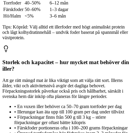
Torrfoder
40–50%
6–12 mån
Färskfoder
50–60%
1–3 dagar
Hö/Halm
<5%
3–6 mån
Tips:
Köpråd: Välj alltid ett illerfoder med högt animaliskt protein
och lågt kolhydratinnehåll – undvik foder baserat på spannmål eller
växtprotein.
Storlek och kapacitet – hur mycket mat behöver din
iller?
Att ge rätt mängd mat är lika viktigt som att välja rätt sort. Illerns
ålder, vikt och aktivitetsnivå avgör det dagliga behovet.
Förpackningsstorlek påverkar också pris och hållbarhet, särskilt i
svenska hem där inköp ofta planeras för längre perioder.
•
En vuxen iller behöver ca 50–70 gram torrfoder per dag
•
Illerungar kan äta upp till 100 gram per dag under tillväxt
•
Förpackningar finns från 500 g till 3 kg – större
förpackningar ger oftast bättre kilopris
•
Färskfoder portioneras ofta i 100–200 grams förpackningar