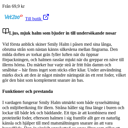
Från
69,9
kr
Till butik
Ljus, mjuk halm som bjuder in till undersökande nosar
Vid första anblick skiner Smily Halm i påsen med sina långa,
obrutna strån som nästan känns silkeslena mellan fingrarna. Den
milda doften av torkat gräs fyller luften när du öppnar
förpackningen, och halmen rasslar mjukt när du greppar en näve till
illerns hörna. Du märker hur varje strå är fritt från damm och
småbitar – här finns inget som sticks eller kliar. Under användning
märks dock att den är något mindre näringstät än ett rent foder, vilket
gör den bäst som komplement snarare än bas.
Funktioner och prestanda
I vardagen fungerar Smily Halm utmärkt som både sysselsättning
och miljöberikning för illern. Stråna håller sig fina länge i buren och
lockar till både lek och bäddande. Ett tips är att kombinera med
proteinrikt foder, eftersom halmen i sig framför allt ger en naturlig
känsla och hjälper till med matsmältningen snarare än att vara