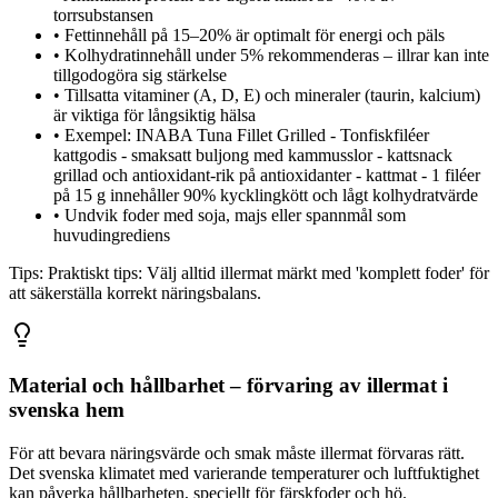
torrsubstansen
•
Fettinnehåll på 15–20% är optimalt för energi och päls
•
Kolhydratinnehåll under 5% rekommenderas – illrar kan inte
tillgodogöra sig stärkelse
•
Tillsatta vitaminer (A, D, E) och mineraler (taurin, kalcium)
är viktiga för långsiktig hälsa
•
Exempel: INABA Tuna Fillet Grilled - Tonfiskfiléer
kattgodis - smaksatt buljong med kammusslor - kattsnack
grillad och antioxidant-rik på antioxidanter - kattmat - 1 filéer
på 15 g innehåller 90% kycklingkött och lågt kolhydratvärde
•
Undvik foder med soja, majs eller spannmål som
huvudingrediens
Tips:
Praktiskt tips: Välj alltid illermat märkt med 'komplett foder' för
att säkerställa korrekt näringsbalans.
Material och hållbarhet – förvaring av illermat i
svenska hem
För att bevara näringsvärde och smak måste illermat förvaras rätt.
Det svenska klimatet med varierande temperaturer och luftfuktighet
kan påverka hållbarheten, speciellt för färskfoder och hö.