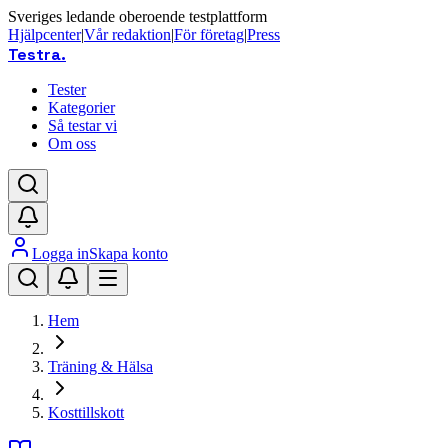
Sveriges ledande oberoende testplattform
Hjälpcenter
|
Vår redaktion
|
För företag
|
Press
Testra
.
Tester
Kategorier
Så testar vi
Om oss
Logga in
Skapa konto
Hem
Träning & Hälsa
Kosttillskott