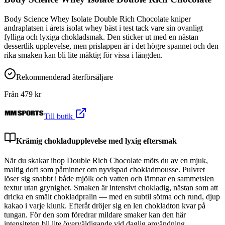
Body Science Whey Isolate Double Rich Chocolate kniper
andraplatsen i årets isolat whey bäst i test tack vare sin ovanligt
fylliga och lyxiga chokladsmak. Den sticker ut med en nästan
dessertlik upplevelse, men prislappen är i det högre spannet och den
rika smaken kan bli lite mäktig för vissa i längden.
Rekommenderad återförsäljare
Från
479
kr
Till butik
Krämig chokladupplevelse med lyxig eftersmak
När du skakar ihop Double Rich Chocolate möts du av en mjuk,
maltig doft som påminner om nyvispad chokladmousse. Pulvret
löser sig snabbt i både mjölk och vatten och lämnar en sammetslen
textur utan grynighet. Smaken är intensivt chokladig, nästan som att
dricka en smält chokladpralin — med en subtil sötma och rund, djup
kakao i varje klunk. Efteråt dröjer sig en len chokladton kvar på
tungan. För den som föredrar mildare smaker kan den här
intensiteten bli lite överväldigande vid daglig användning.