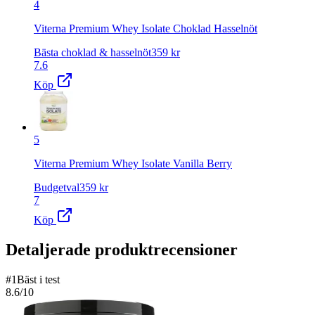
4
Viterna Premium Whey Isolate Choklad Hasselnöt
Bästa choklad & hasselnöt
359
kr
7.6
Köp
5
Viterna Premium Whey Isolate Vanilla Berry
Budgetval
359
kr
7
Köp
Detaljerade produktrecensioner
#
1
Bäst i test
8.6
/10