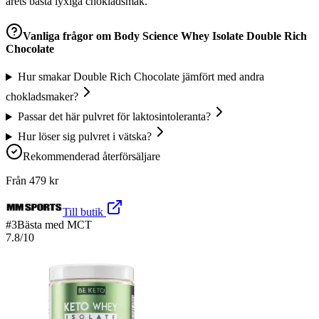
årets bästa lyxiga chokladsmak.
Vanliga frågor om
Body Science Whey Isolate Double Rich
Chocolate
Hur smakar Double Rich Chocolate jämfört med andra
chokladsmaker?
Passar det här pulvret för laktosintoleranta?
Hur löser sig pulvret i vätska?
Rekommenderad återförsäljare
Från
479
kr
Till butik
#
3
Bästa med MCT
7.8
/10