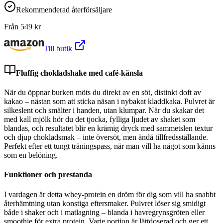
Rekommenderad återförsäljare
Från
549
kr
Till butik
Fluffig chokladshake med café-känsla
När du öppnar burken möts du direkt av en söt, distinkt doft av
kakao – nästan som att sticka näsan i nybakat kladdkaka. Pulvret är
silkeslent och smälter i handen, utan klumpar. När du skakar det
med kall mjölk hör du det tjocka, fylliga ljudet av shaket som
blandas, och resultatet blir en krämig dryck med sammetslen textur
och djup chokladsmak – inte översöt, men ändå tillfredsställande.
Perfekt efter ett tungt träningspass, när man vill ha något som känns
som en belöning.
Funktioner och prestanda
I vardagen är detta whey-protein en dröm för dig som vill ha snabbt
återhämtning utan konstiga eftersmaker. Pulvret löser sig smidigt
både i shaker och i matlagning – blanda i havregrynsgröten eller
smoothie för extra protein. Varje portion är lättdoserad och ger ett