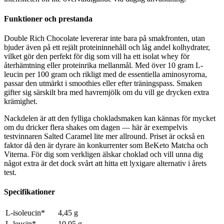
Funktioner och prestanda
Double Rich Chocolate levererar inte bara på smakfronten, utan
bjuder även på ett rejält proteininnehåll och låg andel kolhydrater,
vilket gör den perfekt för dig som vill ha ett isolat whey för
återhämtning eller proteinrika mellanmål. Med över 10 gram L-
leucin per 100 gram och rikligt med de essentiella aminosyrorna,
passar den utmärkt i smoothies eller efter träningspass. Smaken
gifter sig särskilt bra med havremjölk om du vill ge drycken extra
krämighet.
Nackdelen är att den fylliga chokladsmaken kan kännas för mycket
om du dricker flera shakes om dagen — här är exempelvis
testvinnaren Salted Caramel lite mer allround. Priset är också en
faktor då den är dyrare än konkurrenter som BeKeto Matcha och
Viterna. För dig som verkligen älskar choklad och vill unna dig
något extra är det dock svårt att hitta ett lyxigare alternativ i årets
test.
Specifikationer
L-isoleucin*
4,45 g
L-leucin*
10,05 g