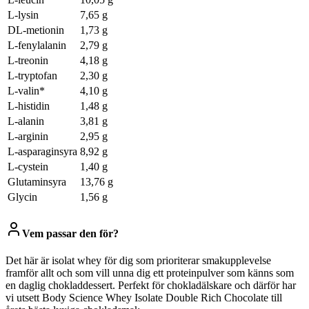
L-lysin
7,65 g
DL-metionin
1,73 g
L-fenylalanin
2,79 g
L-treonin
4,18 g
L-tryptofan
2,30 g
L-valin*
4,10 g
L-histidin
1,48 g
L-alanin
3,81 g
L-arginin
2,95 g
L-asparaginsyra
8,92 g
L-cystein
1,40 g
Glutaminsyra
13,76 g
Glycin
1,56 g
Vem passar den för?
Det här är isolat whey för dig som prioriterar smakupplevelse
framför allt och som vill unna dig ett proteinpulver som känns som
en daglig chokladdessert. Perfekt för chokladälskare och därför har
vi utsett Body Science Whey Isolate Double Rich Chocolate till