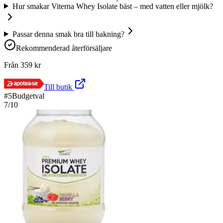
Hur smakar Viterna Whey Isolate bäst – med vatten eller mjölk?
Passar denna smak bra till bakning?
Rekommenderad återförsäljare
Från
359
kr
Till butik
#
5
Budgetval
7
/10