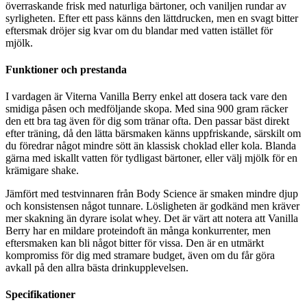
överraskande frisk med naturliga bärtoner, och vaniljen rundar av
syrligheten. Efter ett pass känns den lättdrucken, men en svagt bitter
eftersmak dröjer sig kvar om du blandar med vatten istället för
mjölk.
Funktioner och prestanda
I vardagen är Viterna Vanilla Berry enkel att dosera tack vare den
smidiga påsen och medföljande skopa. Med sina 900 gram räcker
den ett bra tag även för dig som tränar ofta. Den passar bäst direkt
efter träning, då den lätta bärsmaken känns uppfriskande, särskilt om
du föredrar något mindre sött än klassisk choklad eller kola. Blanda
gärna med iskallt vatten för tydligast bärtoner, eller välj mjölk för en
krämigare shake.
Jämfört med testvinnaren från Body Science är smaken mindre djup
och konsistensen något tunnare. Lösligheten är godkänd men kräver
mer skakning än dyrare isolat whey. Det är värt att notera att Vanilla
Berry har en mildare proteindoft än många konkurrenter, men
eftersmaken kan bli något bitter för vissa. Den är en utmärkt
kompromiss för dig med stramare budget, även om du får göra
avkall på den allra bästa drinkupplevelsen.
Specifikationer