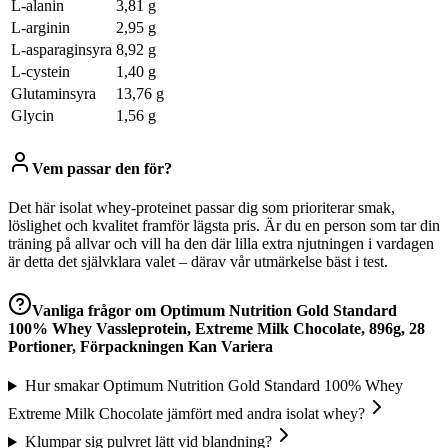
L-alanin
3,81 g
L-arginin
2,95 g
L-asparaginsyra
8,92 g
L-cystein
1,40 g
Glutaminsyra
13,76 g
Glycin
1,56 g
Vem passar den för?
Det här isolat whey-proteinet passar dig som prioriterar smak,
löslighet och kvalitet framför lägsta pris. Är du en person som tar din
träning på allvar och vill ha den där lilla extra njutningen i vardagen
är detta det självklara valet – därav vår utmärkelse bäst i test.
Vanliga frågor om
Optimum Nutrition Gold Standard
100% Whey Vassleprotein, Extreme Milk Chocolate, 896g, 28
Portioner, Förpackningen Kan Variera
Hur smakar Optimum Nutrition Gold Standard 100% Whey
Extreme Milk Chocolate jämfört med andra isolat whey?
Klumpar sig pulvret lätt vid blandning?