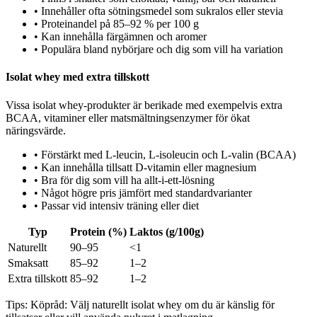
•
Innehåller ofta sötningsmedel som sukralos eller stevia
•
Proteinandel på 85–92 % per 100 g
•
Kan innehålla färgämnen och aromer
•
Populära bland nybörjare och dig som vill ha variation
Isolat whey med extra tillskott
Vissa isolat whey-produkter är berikade med exempelvis extra
BCAA, vitaminer eller matsmältningsenzymer för ökat
näringsvärde.
•
Förstärkt med L-leucin, L-isoleucin och L-valin (BCAA)
•
Kan innehålla tillsatt D-vitamin eller magnesium
•
Bra för dig som vill ha allt-i-ett-lösning
•
Något högre pris jämfört med standardvarianter
•
Passar vid intensiv träning eller diet
Typ
Protein (%)
Laktos (g/100g)
Naturellt
90–95
<1
Smaksatt
85–92
1–2
Extra tillskott
85–92
1–2
Tips:
Köpråd: Välj naturellt isolat whey om du är känslig för