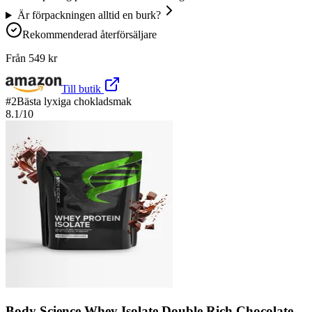
Är förpackningen alltid en burk?
Rekommenderad återförsäljare
Från
549
kr
Till butik
#
2
Bästa lyxiga chokladsmak
8.1
/10
Body Science Whey Isolate Double Rich Chocolate