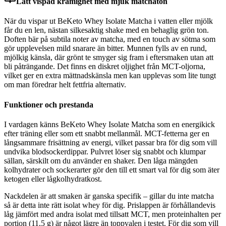
Lätt vispad krämighet med mjuk matchaton
När du vispar ut BeKeto Whey Isolate Matcha i vatten eller mjölk
får du en len, nästan silkesaktig shake med en behaglig grön ton.
Doften bär på subtila noter av matcha, med en touch av sötma som
gör upplevelsen mild snarare än bitter. Munnen fylls av en rund,
mjölkig känsla, där grönt te smyger sig fram i eftersmaken utan att
bli påträngande. Det finns en diskret oljighet från MCT-oljorna,
vilket ger en extra mättnadskänsla men kan upplevas som lite tungt
om man föredrar helt fettfria alternativ.
Funktioner och prestanda
I vardagen känns BeKeto Whey Isolate Matcha som en energikick
efter träning eller som ett snabbt mellanmål. MCT-fetterna ger en
långsammare frisättning av energi, vilket passar bra för dig som vill
undvika blodsockerdippar. Pulvret löser sig snabbt och klumpar
sällan, särskilt om du använder en shaker. Den låga mängden
kolhydrater och sockerarter gör den till ett smart val för dig som äter
ketogen eller lågkolhydratkost.
Nackdelen är att smaken är ganska specifik – gillar du inte matcha
så är detta inte rätt isolat whey för dig. Prislappen är förhållandevis
låg jämfört med andra isolat med tillsatt MCT, men proteinhalten per
portion (11,5 g) är något lägre än toppvalen i testet. För dig som vill