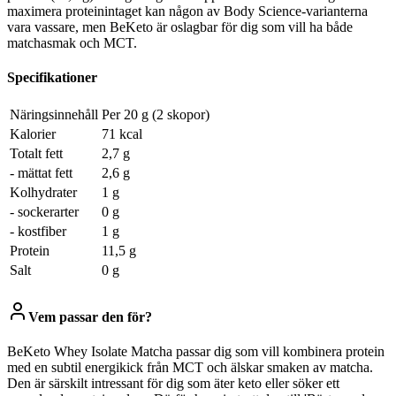
maximera proteinintaget kan någon av Body Science-varianterna
vara vassare, men BeKeto är oslagbar för dig som vill ha både
matchasmak och MCT.
Specifikationer
Näringsinnehåll
Per 20 g (2 skopor)
Kalorier
71 kcal
Totalt fett
2,7 g
- mättat fett
2,6 g
Kolhydrater
1 g
- sockerarter
0 g
- kostfiber
1 g
Protein
11,5 g
Salt
0 g
Vem passar den för?
BeKeto Whey Isolate Matcha passar dig som vill kombinera protein
med en subtil energikick från MCT och älskar smaken av matcha.
Den är särskilt intressant för dig som äter keto eller söker ett