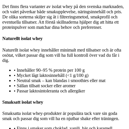
Det finns flera varianter av isolat whey på den svenska marknaden,
och valet påverkar både smakupplevelse, näringsinnehåll och pris.
De olika sorterna skiljer sig åt i filtreringsmetod, smakprofil och
eventuella tillsatser. Att förstå skillnaderna hjälper dig att hitta ett
proteinpulver som matchar dina behov och preferenser.
Naturellt isolat whey
Naturellt isolat whey innehåller minimalt med tillsatser och är ofta
osötat, vilket passar dig som vill ha full kontroll över vad du får i
dig.
•
Innehåller 90–95 % protein per 100 g
•
Mycket lågt laktosinnehåll (<1 g/100 g)
•
Neutral smak – kan blandas i smoothies eller mat
•
Sällan tillsatt socker eller aromer
•
Passar laktosintoleranta och allergiker
Smaksatt isolat whey
Smaksatta isolat whey-produkter är populära tack vare sin goda
smak och passar dig som vill ha en njutbar shake efter träningen.
•
Finns i smaker som choklad, vanilj, bär och karamell