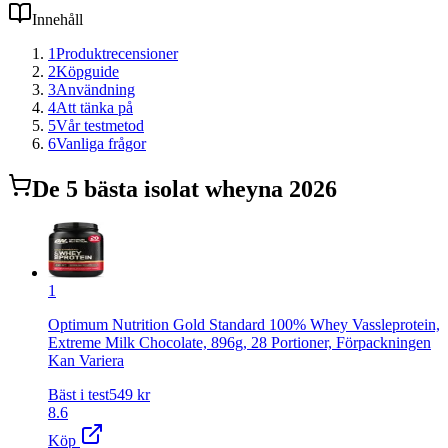
Innehåll
1
Produktrecensioner
2
Köpguide
3
Användning
4
Att tänka på
5
Vår testmetod
6
Vanliga frågor
De
5
bästa
isolat whey
na 2026
1
Optimum Nutrition Gold Standard 100% Whey Vassleprotein,
Extreme Milk Chocolate, 896g, 28 Portioner, Förpackningen
Kan Variera
Bäst i test
549
kr
8.6
Köp