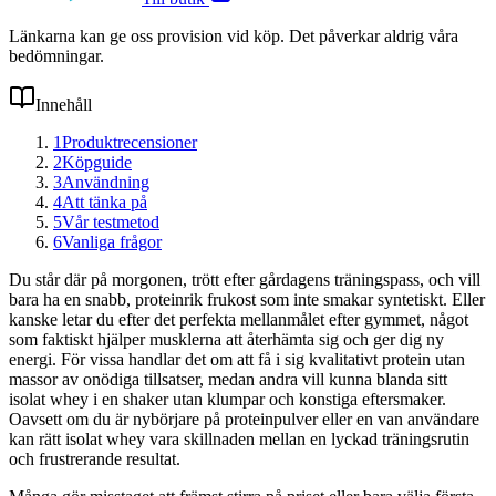
Länkarna kan ge oss provision vid köp. Det påverkar aldrig våra
bedömningar.
Innehåll
1
Produktrecensioner
2
Köpguide
3
Användning
4
Att tänka på
5
Vår testmetod
6
Vanliga frågor
Du står där på morgonen, trött efter gårdagens träningspass, och vill
bara ha en snabb, proteinrik frukost som inte smakar syntetiskt. Eller
kanske letar du efter det perfekta mellanmålet efter gymmet, något
som faktiskt hjälper musklerna att återhämta sig och ger dig ny
energi. För vissa handlar det om att få i sig kvalitativt protein utan
massor av onödiga tillsatser, medan andra vill kunna blanda sitt
isolat whey i en shaker utan klumpar och konstiga eftersmaker.
Oavsett om du är nybörjare på proteinpulver eller en van användare
kan rätt isolat whey vara skillnaden mellan en lyckad träningsrutin
och frustrerande resultat.