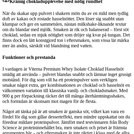
Krämig chokladupplevelse med nötig rundhet
När du skakar upp pulvret i shakern möts du av en mild men tydlig
doft av kakao och rostade hasselnötter. Den löser sig snabbt utan
klumpar och ger en sammetslen, nästan milkshake-liknande textur
om du blandar med mjölk. Smaken är rik och balanserad – först söt
choklad, sedan en mjuk nötighet som dröjer sig kvar på tungan. Det
finns dock en lätt konstgjord ton i eftersmaken, som vissa lär märka
mer än andra, särskilt vid blandning med vatten.
Funktioner och prestanda
I vardagen är Viterna Premium Whey Isolate Choklad Hasselnöt
smidig att använda – pulvret blandas snabbt och lämnar inget grusigt
motstånd. För dig som vill ha ett proteinpulver som verkligen
smakar något extra, ger kombinationen av choklad och hasselnöt en
välkommen variation till klassiska vanilj- och chokladsmaker. Med
900 g per förpackning räcker det till många återhämtningsshakes,
och formulan är skonsam mot magen för de flesta.
Något att tänka på är att smaken är ganska söt, vilket kan vara en
fördel för dig som gillar desserteffekt, men mindre uppskattat om du
föredrar mildare proteinpulver. Jämfört med testvinnaren från Body
Science är proteininnehållet bra, men smaken och priset är främsta
argumenten här – och eftersmaken är inte riktigt i klass med de allra