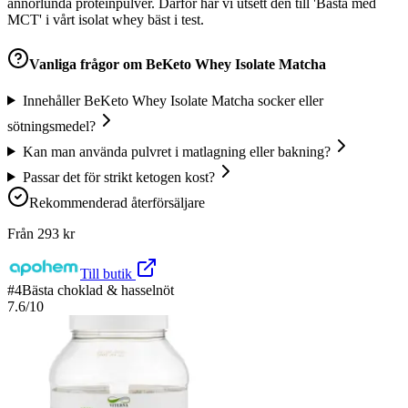
annorlunda proteinpulver. Därför har vi utsett den till 'Bästa med
MCT' i vårt isolat whey bäst i test.
Vanliga frågor om
BeKeto Whey Isolate Matcha
Innehåller BeKeto Whey Isolate Matcha socker eller
sötningsmedel?
Kan man använda pulvret i matlagning eller bakning?
Passar det för strikt ketogen kost?
Rekommenderad återförsäljare
Från
293
kr
Till butik
#
4
Bästa choklad & hasselnöt
7.6
/10