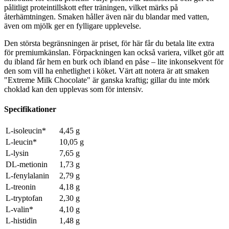
pålitligt proteintillskott efter träningen, vilket märks på
återhämtningen. Smaken håller även när du blandar med vatten,
även om mjölk ger en fylligare upplevelse.
Den största begränsningen är priset, för här får du betala lite extra
för premiumkänslan. Förpackningen kan också variera, vilket gör att
du ibland får hem en burk och ibland en påse – lite inkonsekvent för
den som vill ha enhetlighet i köket. Värt att notera är att smaken
"Extreme Milk Chocolate" är ganska kraftig; gillar du inte mörk
choklad kan den upplevas som för intensiv.
Specifikationer
L-isoleucin*
4,45 g
L-leucin*
10,05 g
L-lysin
7,65 g
DL-metionin
1,73 g
L-fenylalanin
2,79 g
L-treonin
4,18 g
L-tryptofan
2,30 g
L-valin*
4,10 g
L-histidin
1,48 g