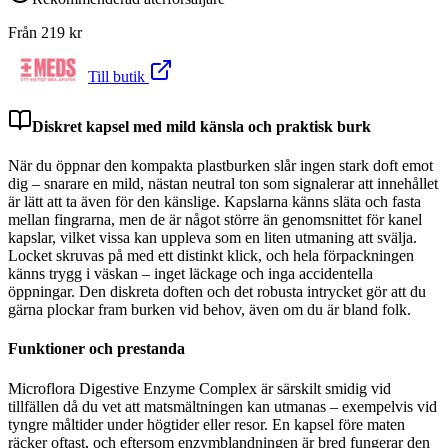
Från
219
kr
Till butik
Diskret kapsel med mild känsla och praktisk burk
När du öppnar den kompakta plastburken slår ingen stark doft emot
dig – snarare en mild, nästan neutral ton som signalerar att innehållet
är lätt att ta även för den känslige. Kapslarna känns släta och fasta
mellan fingrarna, men de är något större än genomsnittet för kanel
kapslar, vilket vissa kan uppleva som en liten utmaning att svälja.
Locket skruvas på med ett distinkt klick, och hela förpackningen
känns trygg i väskan – inget läckage och inga accidentella
öppningar. Den diskreta doften och det robusta intrycket gör att du
gärna plockar fram burken vid behov, även om du är bland folk.
Funktioner och prestanda
Microflora Digestive Enzyme Complex är särskilt smidig vid
tillfällen då du vet att matsmältningen kan utmanas – exempelvis vid
tyngre måltider under högtider eller resor. En kapsel före maten
räcker oftast, och eftersom enzymblandningen är bred fungerar den