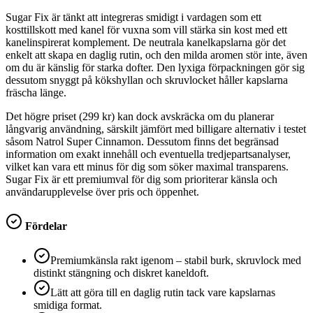
Sugar Fix är tänkt att integreras smidigt i vardagen som ett
kosttillskott med kanel för vuxna som vill stärka sin kost med ett
kanelinspirerat komplement. De neutrala kanelkapslarna gör det
enkelt att skapa en daglig rutin, och den milda aromen stör inte, även
om du är känslig för starka dofter. Den lyxiga förpackningen gör sig
dessutom snyggt på kökshyllan och skruvlocket håller kapslarna
fräscha länge.
Det högre priset (299 kr) kan dock avskräcka om du planerar
långvarig användning, särskilt jämfört med billigare alternativ i testet
såsom Natrol Super Cinnamon. Dessutom finns det begränsad
information om exakt innehåll och eventuella tredjepartsanalyser,
vilket kan vara ett minus för dig som söker maximal transparens.
Sugar Fix är ett premiumval för dig som prioriterar känsla och
användarupplevelse över pris och öppenhet.
Fördelar
Premiumkänsla rakt igenom – stabil burk, skruvlock med
distinkt stängning och diskret kaneldoft.
Lätt att göra till en daglig rutin tack vare kapslarnas
smidiga format.