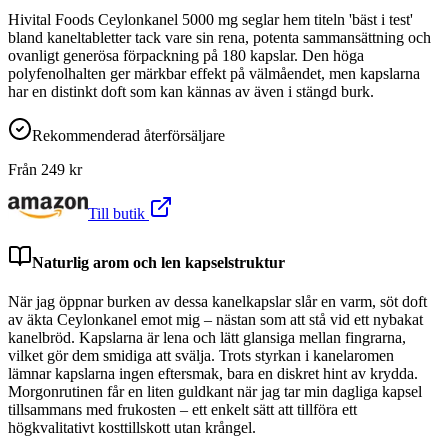
Hivital Foods Ceylonkanel 5000 mg seglar hem titeln 'bäst i test'
bland kaneltabletter tack vare sin rena, potenta sammansättning och
ovanligt generösa förpackning på 180 kapslar. Den höga
polyfenolhalten ger märkbar effekt på välmåendet, men kapslarna
har en distinkt doft som kan kännas av även i stängd burk.
Rekommenderad återförsäljare
Från
249
kr
Till butik
Naturlig arom och len kapselstruktur
När jag öppnar burken av dessa kanelkapslar slår en varm, söt doft
av äkta Ceylonkanel emot mig – nästan som att stå vid ett nybakat
kanelbröd. Kapslarna är lena och lätt glansiga mellan fingrarna,
vilket gör dem smidiga att svälja. Trots styrkan i kanelaromen
lämnar kapslarna ingen eftersmak, bara en diskret hint av krydda.
Morgonrutinen får en liten guldkant när jag tar min dagliga kapsel
tillsammans med frukosten – ett enkelt sätt att tillföra ett
högkvalitativt kosttillskott utan krångel.