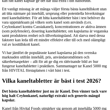
kan rätt kanel kapslar ge det där lilla extra i din hälsorutin.
Ett vanligt misstag är att många väljer första bästa kaneltillskott utan
att titta närmare på innehåll, ursprung eller potentiella biverkningar
med kaneltabletter. För att hitta kaneltabletter bäst i test behöver du
vara uppmärksam på vilken sorts kanel som används (t.ex.
Ceylonkanel kontra Cassiakanel), koncentrationen av aktiva ämnen
(som polyfenoler), dosering kaneltabletter, om kapslarna är veganska
samt produktens renhet och tillverkningsland. Att slarva med dessa
faktorer kan leda till ett mindre effektivt eller till och med olämpligt
val av kosttillskott kanel.
Vi har jämfört de populäraste kanel kapslarna på den svenska
marknaden utifrån innehåll, pris, användaromdömen och
säkerhetsaspekter – allt för att ge dig en rättvisande bild av hur
fungerar kaneltabletter i praktiken. Sammantaget tar Kanel 5000 mg
från HIVITAL förstaplatsen i vårt bäst i test.
Vilka kaneltabletter är bäst i test 2026?
Det bästa kaneltabletter just nu är Kanel. Den vinner tack vare
hög halt Ceylonkanel, naturligt extrakt och generös mängd
kapslar.
Kanel från Hivital Foods utmärker sig genom att innehålla 5000 mg