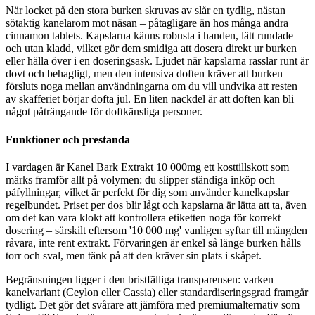
När locket på den stora burken skruvas av slår en tydlig, nästan
sötaktig kanelarom mot näsan – påtagligare än hos många andra
cinnamon tablets. Kapslarna känns robusta i handen, lätt rundade
och utan kladd, vilket gör dem smidiga att dosera direkt ur burken
eller hälla över i en doseringsask. Ljudet när kapslarna rasslar runt är
dovt och behagligt, men den intensiva doften kräver att burken
försluts noga mellan användningarna om du vill undvika att resten
av skafferiet börjar dofta jul. En liten nackdel är att doften kan bli
något påträngande för doftkänsliga personer.
Funktioner och prestanda
I vardagen är Kanel Bark Extrakt 10 000mg ett kosttillskott som
märks framför allt på volymen: du slipper ständiga inköp och
påfyllningar, vilket är perfekt för dig som använder kanelkapslar
regelbundet. Priset per dos blir lågt och kapslarna är lätta att ta, även
om det kan vara klokt att kontrollera etiketten noga för korrekt
dosering – särskilt eftersom '10 000 mg' vanligen syftar till mängden
råvara, inte rent extrakt. Förvaringen är enkel så länge burken hålls
torr och sval, men tänk på att den kräver sin plats i skåpet.
Begränsningen ligger i den bristfälliga transparensen: varken
kanelvariant (Ceylon eller Cassia) eller standardiseringsgrad framgår
tydligt. Det gör det svårare att jämföra med premiumalternativ som