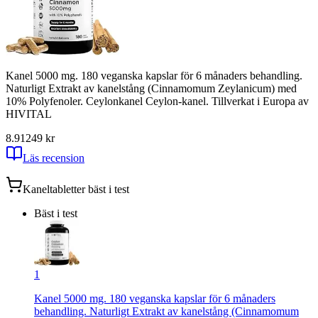
Kanel 5000 mg. 180 veganska kapslar för 6 månaders behandling.
Naturligt Extrakt av kanelstång (Cinnamomum Zeylanicum) med
10% Polyfenoler. Ceylonkanel Ceylon-kanel. Tillverkat i Europa av
HIVITAL
8.91
249
kr
Läs recension
Kaneltabletter
bäst i test
Bäst i test
1
Kanel 5000 mg. 180 veganska kapslar för 6 månaders
behandling. Naturligt Extrakt av kanelstång (Cinnamomum