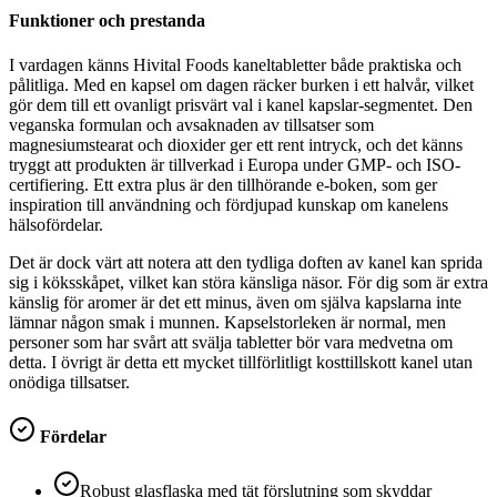
Funktioner och prestanda
I vardagen känns Hivital Foods kaneltabletter både praktiska och
pålitliga. Med en kapsel om dagen räcker burken i ett halvår, vilket
gör dem till ett ovanligt prisvärt val i kanel kapslar-segmentet. Den
veganska formulan och avsaknaden av tillsatser som
magnesiumstearat och dioxider ger ett rent intryck, och det känns
tryggt att produkten är tillverkad i Europa under GMP- och ISO-
certifiering. Ett extra plus är den tillhörande e-boken, som ger
inspiration till användning och fördjupad kunskap om kanelens
hälsofördelar.
Det är dock värt att notera att den tydliga doften av kanel kan sprida
sig i köksskåpet, vilket kan störa känsliga näsor. För dig som är extra
känslig för aromer är det ett minus, även om själva kapslarna inte
lämnar någon smak i munnen. Kapselstorleken är normal, men
personer som har svårt att svälja tabletter bör vara medvetna om
detta. I övrigt är detta ett mycket tillförlitligt kosttillskott kanel utan
onödiga tillsatser.
Fördelar
Robust glasflaska med tät förslutning som skyddar