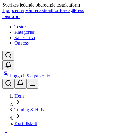
Sveriges ledande oberoende testplattform
Hjälpcenter
|
Vår redaktion
|
För företag
|
Press
Testra
.
Tester
Kategorier
Så testar vi
Om oss
Logga in
Skapa konto
Hem
Träning & Hälsa
Kosttillskott