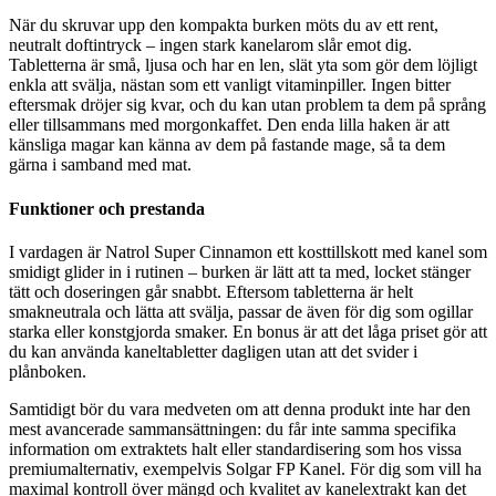
När du skruvar upp den kompakta burken möts du av ett rent,
neutralt doftintryck – ingen stark kanelarom slår emot dig.
Tabletterna är små, ljusa och har en len, slät yta som gör dem löjligt
enkla att svälja, nästan som ett vanligt vitaminpiller. Ingen bitter
eftersmak dröjer sig kvar, och du kan utan problem ta dem på språng
eller tillsammans med morgonkaffet. Den enda lilla haken är att
känsliga magar kan känna av dem på fastande mage, så ta dem
gärna i samband med mat.
Funktioner och prestanda
I vardagen är Natrol Super Cinnamon ett kosttillskott med kanel som
smidigt glider in i rutinen – burken är lätt att ta med, locket stänger
tätt och doseringen går snabbt. Eftersom tabletterna är helt
smakneutrala och lätta att svälja, passar de även för dig som ogillar
starka eller konstgjorda smaker. En bonus är att det låga priset gör att
du kan använda kaneltabletter dagligen utan att det svider i
plånboken.
Samtidigt bör du vara medveten om att denna produkt inte har den
mest avancerade sammansättningen: du får inte samma specifika
information om extraktets halt eller standardisering som hos vissa
premiumalternativ, exempelvis Solgar FP Kanel. För dig som vill ha
maximal kontroll över mängd och kvalitet av kanelextrakt kan det