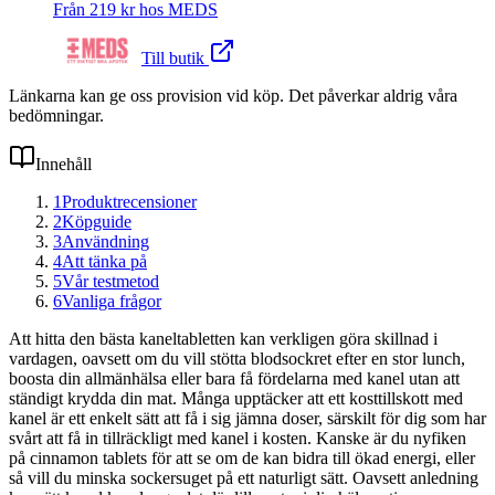
Från
219
kr hos
MEDS
Till butik
Länkarna kan ge oss provision vid köp. Det påverkar aldrig våra
bedömningar.
Innehåll
1
Produktrecensioner
2
Köpguide
3
Användning
4
Att tänka på
5
Vår testmetod
6
Vanliga frågor
Att hitta den bästa kaneltabletten kan verkligen göra skillnad i
vardagen, oavsett om du vill stötta blodsockret efter en stor lunch,
boosta din allmänhälsa eller bara få fördelarna med kanel utan att
ständigt krydda din mat. Många upptäcker att ett kosttillskott med
kanel är ett enkelt sätt att få i sig jämna doser, särskilt för dig som har
svårt att få in tillräckligt med kanel i kosten. Kanske är du nyfiken
på cinnamon tablets för att se om de kan bidra till ökad energi, eller
så vill du minska sockersuget på ett naturligt sätt. Oavsett anledning