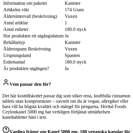
Information om paketet
Kanister
Artikelns vikt
174 Gram
Åldersintervall (beskrivning)
Vuxen
Antal artiklar
1
Antal enheter
180.0 styck
Har produkten ett utgångsdatum
Ja
Behållartyp
Kanister
Åldersspann Beskrivning
Vuxen
Ursprungsland
Spanien
Enhetsantal
180.0 styck
Är produkten utgången?
Ja
Vem passar den för?
Det här kosttillskottet passar dig som söker rena, kraftfulla cinnamon
tablets utan kompromisser – oavsett om du är vegan, allergiker eller
bara vill ha högsta kvalitet och mängd för pengarna. Hivital Foods
Ceylonkanel 5000 mg har verkligen förtjänat utmärkelsen
kaneltabletter bäst i test.
Vanliga frågor om
Kanel 5000 mg. 180 veganska kapslar för