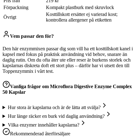
Pris från
219 kr
Förpackning
Kompakt plastburk med skruvlock
Kosttillskott ersätter ej varierad kost;
Övrigt
kontrollera allergener på etiketten
Vem passar den för?
Den här enzymmixen passar dig som vill ha ett kosttillskott kanel i
kapsel med fokus på praktisk användning vid behov, snarare än
daglig rutin. Om du ofta äter ute eller reser är burkens storlek och
kapslarnas diskreta doft ett stort plus – därför har vi utsett den till
Toppenzymmix i vårt test.
Vanliga frågor om
Microflora Digestive Enzyme Complex
50 Kapslar
Hur stora är kapslarna och är de lätta att svälja?
Hur länge räcker en burk vid daglig användning?
Vilka enzymer innehåller kapslarna?
Rekommenderad återförsäljare