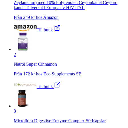
Zeylanicum) med 10% Polyfenoler. Ceylonkanel Ceylon-
kanel. Tillverkat i Europa av HIVITAL
Från
249
kr hos
Amazon
Till butik
2
Natrol Super Cinnamon
Från
172
kr hos
Eco Supplements SE
Till butik
3
Microflora Digestive Enzyme Complex 50 Kapslar