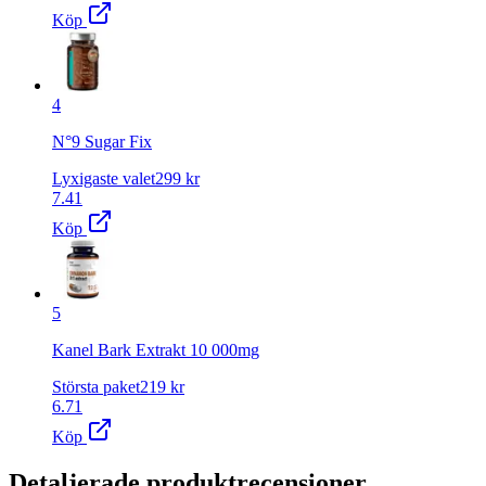
Köp
4
N°9 Sugar Fix
Lyxigaste valet
299
kr
7.41
Köp
5
Kanel Bark Extrakt 10 000mg
Största paket
219
kr
6.71
Köp
Detaljerade produktrecensioner