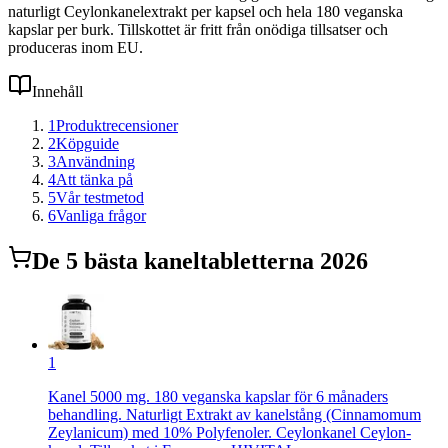
naturligt Ceylonkanelextrakt per kapsel och hela 180 veganska
kapslar per burk. Tillskottet är fritt från onödiga tillsatser och
produceras inom EU.
Innehåll
1
Produktrecensioner
2
Köpguide
3
Användning
4
Att tänka på
5
Vår testmetod
6
Vanliga frågor
De
5
bästa
kaneltabletter
na 2026
1
Kanel 5000 mg. 180 veganska kapslar för 6 månaders
behandling. Naturligt Extrakt av kanelstång (Cinnamomum
Zeylanicum) med 10% Polyfenoler. Ceylonkanel Ceylon-