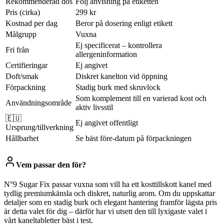
Rekommenderad dos
Följ anvisning på etiketten
Pris (cirka)
299 kr
Kostnad per dag
Beror på dosering enligt etikett
Målgrupp
Vuxna
Ej specificerat – kontrollera
Fri från
allergeninformation
Certifieringar
Ej angivet
Doft/smak
Diskret kanelton vid öppning
Förpackning
Stadig burk med skruvlock
Som komplement till en varierad kost och
Användningsområde
aktiv livsstil
🇪🇺
Ej angivet offentligt
Ursprung/tillverkning
Hållbarhet
Se bäst före-datum på förpackningen
Vem passar den för?
N°9 Sugar Fix passar vuxna som vill ha ett kosttillskott kanel med
tydlig premiumkänsla och diskret, naturlig arom. Om du uppskattar
detaljer som en stadig burk och elegant hantering framför lägsta pris
är detta valet för dig – därför har vi utsett den till lyxigaste valet i
vårt kaneltabletter bäst i test.