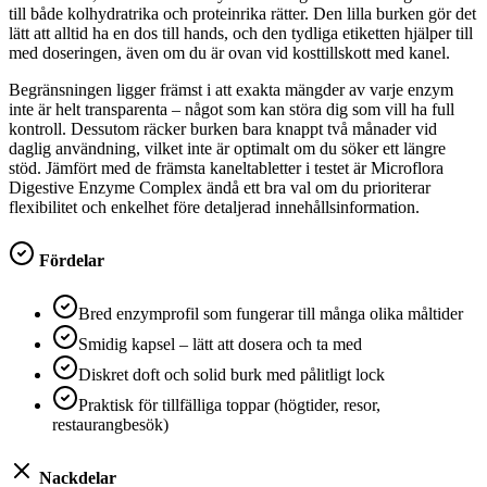
till både kolhydratrika och proteinrika rätter. Den lilla burken gör det
lätt att alltid ha en dos till hands, och den tydliga etiketten hjälper till
med doseringen, även om du är ovan vid kosttillskott med kanel.
Begränsningen ligger främst i att exakta mängder av varje enzym
inte är helt transparenta – något som kan störa dig som vill ha full
kontroll. Dessutom räcker burken bara knappt två månader vid
daglig användning, vilket inte är optimalt om du söker ett längre
stöd. Jämfört med de främsta kaneltabletter i testet är Microflora
Digestive Enzyme Complex ändå ett bra val om du prioriterar
flexibilitet och enkelhet före detaljerad innehållsinformation.
Fördelar
Bred enzymprofil som fungerar till många olika måltider
Smidig kapsel – lätt att dosera och ta med
Diskret doft och solid burk med pålitligt lock
Praktisk för tillfälliga toppar (högtider, resor,
restaurangbesök)
Nackdelar