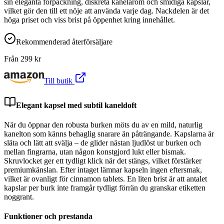
sin eleganta förpackning, diskreta kanelarom och smidiga kapslar,
vilket gör den till ett nöje att använda varje dag. Nackdelen är det
höga priset och viss brist på öppenhet kring innehållet.
Rekommenderad återförsäljare
Från
299
kr
Till butik
Elegant kapsel med subtil kaneldoft
När du öppnar den robusta burken möts du av en mild, naturlig
kanelton som känns behaglig snarare än påträngande. Kapslarna är
släta och lätt att svälja – de glider nästan ljudlöst ur burken och
mellan fingrarna, utan någon konstgjord lukt eller bismak.
Skruvlocket ger ett tydligt klick när det stängs, vilket förstärker
premiumkänslan. Efter intaget lämnar kapseln ingen eftersmak,
vilket är ovanligt för cinnamon tablets. En liten brist är att antalet
kapslar per burk inte framgår tydligt förrän du granskar etiketten
noggrant.
Funktioner och prestanda