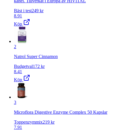
kanel. Tillverkat i Europa av HIVITAL
Bäst i test
249
kr
8.91
Köp
2
Natrol Super Cinnamon
Budgetval
172
kr
8.41
Köp
3
Microflora Digestive Enzyme Complex 50 Kapslar
Toppenzymmix
219
kr
7.91