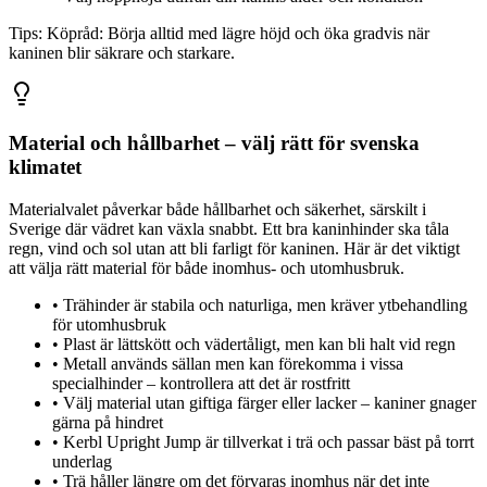
Tips:
Köpråd: Börja alltid med lägre höjd och öka gradvis när
kaninen blir säkrare och starkare.
Material och hållbarhet – välj rätt för svenska
klimatet
Materialvalet påverkar både hållbarhet och säkerhet, särskilt i
Sverige där vädret kan växla snabbt. Ett bra kaninhinder ska tåla
regn, vind och sol utan att bli farligt för kaninen. Här är det viktigt
att välja rätt material för både inomhus- och utomhusbruk.
•
Trähinder är stabila och naturliga, men kräver ytbehandling
för utomhusbruk
•
Plast är lättskött och vädertåligt, men kan bli halt vid regn
•
Metall används sällan men kan förekomma i vissa
specialhinder – kontrollera att det är rostfritt
•
Välj material utan giftiga färger eller lacker – kaniner gnager
gärna på hindret
•
Kerbl Upright Jump är tillverkat i trä och passar bäst på torrt
underlag
•
Trä håller längre om det förvaras inomhus när det inte