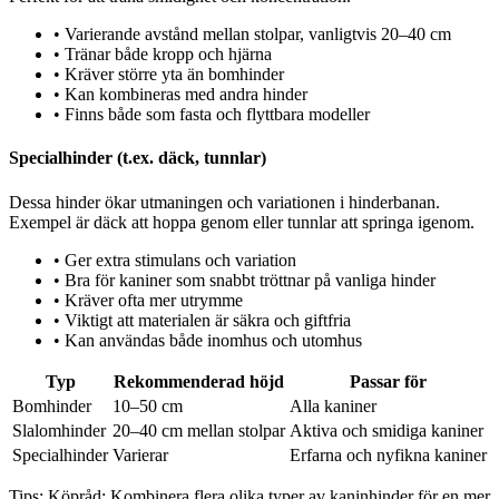
•
Varierande avstånd mellan stolpar, vanligtvis 20–40 cm
•
Tränar både kropp och hjärna
•
Kräver större yta än bomhinder
•
Kan kombineras med andra hinder
•
Finns både som fasta och flyttbara modeller
Specialhinder (t.ex. däck, tunnlar)
Dessa hinder ökar utmaningen och variationen i hinderbanan.
Exempel är däck att hoppa genom eller tunnlar att springa igenom.
•
Ger extra stimulans och variation
•
Bra för kaniner som snabbt tröttnar på vanliga hinder
•
Kräver ofta mer utrymme
•
Viktigt att materialen är säkra och giftfria
•
Kan användas både inomhus och utomhus
Typ
Rekommenderad höjd
Passar för
Bomhinder
10–50 cm
Alla kaniner
Slalomhinder
20–40 cm mellan stolpar
Aktiva och smidiga kaniner
Specialhinder
Varierar
Erfarna och nyfikna kaniner
Tips:
Köpråd: Kombinera flera olika typer av kaninhinder för en mer