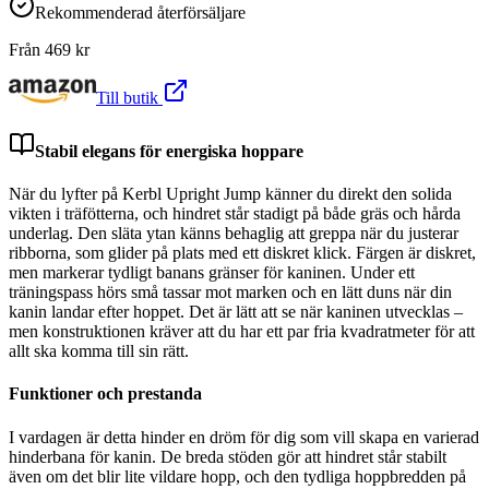
Rekommenderad återförsäljare
Från
469
kr
Till butik
Stabil elegans för energiska hoppare
När du lyfter på Kerbl Upright Jump känner du direkt den solida
vikten i träfötterna, och hindret står stadigt på både gräs och hårda
underlag. Den släta ytan känns behaglig att greppa när du justerar
ribborna, som glider på plats med ett diskret klick. Färgen är diskret,
men markerar tydligt banans gränser för kaninen. Under ett
träningspass hörs små tassar mot marken och en lätt duns när din
kanin landar efter hoppet. Det är lätt att se när kaninen utvecklas –
men konstruktionen kräver att du har ett par fria kvadratmeter för att
allt ska komma till sin rätt.
Funktioner och prestanda
I vardagen är detta hinder en dröm för dig som vill skapa en varierad
hinderbana för kanin. De breda stöden gör att hindret står stabilt
även om det blir lite vildare hopp, och den tydliga hoppbredden på