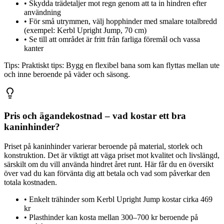
•
Skydda trädetaljer mot regn genom att ta in hindren efter
användning
•
För små utrymmen, välj hopphinder med smalare totalbredd
(exempel: Kerbl Upright Jump, 70 cm)
•
Se till att området är fritt från farliga föremål och vassa
kanter
Tips:
Praktiskt tips: Bygg en flexibel bana som kan flyttas mellan ute
och inne beroende på väder och säsong.
Pris och ägandekostnad – vad kostar ett bra
kaninhinder?
Priset på kaninhinder varierar beroende på material, storlek och
konstruktion. Det är viktigt att väga priset mot kvalitet och livslängd,
särskilt om du vill använda hindret året runt. Här får du en översikt
över vad du kan förvänta dig att betala och vad som påverkar den
totala kostnaden.
•
Enkelt trähinder som Kerbl Upright Jump kostar cirka 469
kr
•
Plasthinder kan kosta mellan 300–700 kr beroende på