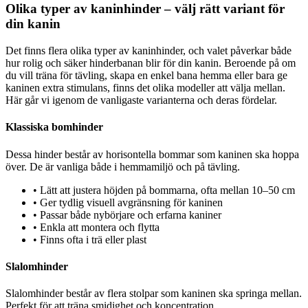
Olika typer av kaninhinder – välj rätt variant för
din kanin
Det finns flera olika typer av kaninhinder, och valet påverkar både
hur rolig och säker hinderbanan blir för din kanin. Beroende på om
du vill träna för tävling, skapa en enkel bana hemma eller bara ge
kaninen extra stimulans, finns det olika modeller att välja mellan.
Här går vi igenom de vanligaste varianterna och deras fördelar.
Klassiska bomhinder
Dessa hinder består av horisontella bommar som kaninen ska hoppa
över. De är vanliga både i hemmamiljö och på tävling.
•
Lätt att justera höjden på bommarna, ofta mellan 10–50 cm
•
Ger tydlig visuell avgränsning för kaninen
•
Passar både nybörjare och erfarna kaniner
•
Enkla att montera och flytta
•
Finns ofta i trä eller plast
Slalomhinder
Slalomhinder består av flera stolpar som kaninen ska springa mellan.
Perfekt för att träna smidighet och koncentration.