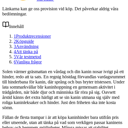
Länkarna kan ge oss provision vid köp. Det påverkar aldrig våra
bedömningar.
Innehåll
1
Produktrecensioner
2
Köpguide
3
Användning
4
Att tänka på
5
Vår testmetod
6
Vanliga frågor
Solen värmer gräsmattan en vårdag och din kanin nosar ivrigt på ett
hinder, redo att ta sats. En regnig höstdag förvandlas vardagsrummet
till hinderbana för kanin, där språng och bus bryter tristessen. Under
lata sommarkvällar blir kaninhoppning en gemensam aktivitet i
trädgården, när både djur och människa får röra på sig. Oavsett
årstid känns det extra härligt att se sin kanin utmana sig själv med
roliga kaninleksaker och hinder. Just den friheten ska inte kosta
sömn.
Fällan de flesta trampar i är att köpa kaninhinder bara utifrån pris
eller utseende, utan att tänka på vad som verkligen passar kaninens
behov och hemmets möjligheter. Många missar att stabilitet,