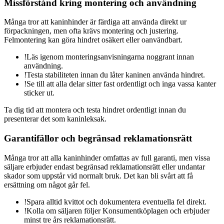
Missförstånd kring montering och användning
Många tror att kaninhinder är färdiga att använda direkt ur
förpackningen, men ofta krävs montering och justering.
Felmontering kan göra hindret osäkert eller oanvändbart.
!
Läs igenom monteringsanvisningarna noggrant innan
användning.
!
Testa stabiliteten innan du låter kaninen använda hindret.
!
Se till att alla delar sitter fast ordentligt och inga vassa kanter
sticker ut.
Ta dig tid att montera och testa hindret ordentligt innan du
presenterar det som kaninleksak.
Garantifällor och begränsad reklamationsrätt
Många tror att alla kaninhinder omfattas av full garanti, men vissa
säljare erbjuder endast begränsad reklamationsrätt eller undantar
skador som uppstår vid normalt bruk. Det kan bli svårt att få
ersättning om något går fel.
!
Spara alltid kvittot och dokumentera eventuella fel direkt.
!
Kolla om säljaren följer Konsumentköplagen och erbjuder
minst tre års reklamationsrätt.