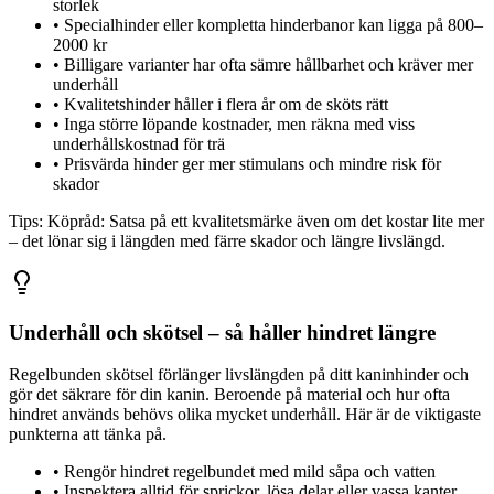
storlek
•
Specialhinder eller kompletta hinderbanor kan ligga på 800–
2000 kr
•
Billigare varianter har ofta sämre hållbarhet och kräver mer
underhåll
•
Kvalitetshinder håller i flera år om de sköts rätt
•
Inga större löpande kostnader, men räkna med viss
underhållskostnad för trä
•
Prisvärda hinder ger mer stimulans och mindre risk för
skador
Tips:
Köpråd: Satsa på ett kvalitetsmärke även om det kostar lite mer
– det lönar sig i längden med färre skador och längre livslängd.
Underhåll och skötsel – så håller hindret längre
Regelbunden skötsel förlänger livslängden på ditt kaninhinder och
gör det säkrare för din kanin. Beroende på material och hur ofta
hindret används behövs olika mycket underhåll. Här är de viktigaste
punkterna att tänka på.
•
Rengör hindret regelbundet med mild såpa och vatten
•
Inspektera alltid för sprickor, lösa delar eller vassa kanter