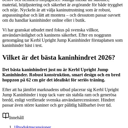
material, höjdjustering och säkerhet är avgörande för både trygghet
och nöje. Nyckeln är att välja kaninutrustning som är robust,
anpassningsbar och lätt att montera – och dessutom passar oavsett
om du handlar kaninhinder online eller i butik.
Vi har granskat utbudet med fokus på svenska villkor,
användarvänlighet och kaninens säkerhet. Efter en noggrann
genomgång tar Kerbl Upright Jump Kaninhinder förstaplatsen som
kaninhinder bäst i test.
Vilket är det bästa kaninhindret 2026?
Det bästa kaninhindret just nu är Kerbl Upright Jump
Kaninhinder. Robust konstruktion, smart design och en bred
hoppzon på 62 cm gör det idealiskt för seriös träning.
Efter att ha jämfört marknadens utbud placerar sig Kerbl Upright
Jump Kaninhinder i topp tack vare sin stabila ram och generösa
bredd, enligt verifierade svenska användarrecensioner. Hindret
passar även större kaniner och ger pålitlig hållbarhet över tid.
Innehåll
1
Produktrecensioner