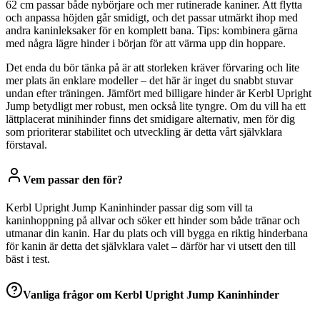
62 cm passar både nybörjare och mer rutinerade kaniner. Att flytta
och anpassa höjden går smidigt, och det passar utmärkt ihop med
andra kaninleksaker för en komplett bana. Tips: kombinera gärna
med några lägre hinder i början för att värma upp din hoppare.
Det enda du bör tänka på är att storleken kräver förvaring och lite
mer plats än enklare modeller – det här är inget du snabbt stuvar
undan efter träningen. Jämfört med billigare hinder är Kerbl Upright
Jump betydligt mer robust, men också lite tyngre. Om du vill ha ett
lättplacerat minihinder finns det smidigare alternativ, men för dig
som prioriterar stabilitet och utveckling är detta vårt självklara
förstaval.
Vem passar den för?
Kerbl Upright Jump Kaninhinder passar dig som vill ta
kaninhoppning på allvar och söker ett hinder som både tränar och
utmanar din kanin. Har du plats och vill bygga en riktig hinderbana
för kanin är detta det självklara valet – därför har vi utsett den till
bäst i test.
Vanliga frågor om
Kerbl Upright Jump Kaninhinder