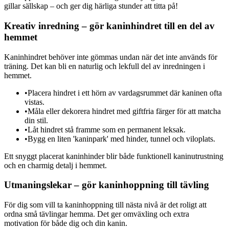
gillar sällskap – och ger dig härliga stunder att titta på!
Kreativ inredning – gör kaninhindret till en del av
hemmet
Kaninhindret behöver inte gömmas undan när det inte används för
träning. Det kan bli en naturlig och lekfull del av inredningen i
hemmet.
•
Placera hindret i ett hörn av vardagsrummet där kaninen ofta
vistas.
•
Måla eller dekorera hindret med giftfria färger för att matcha
din stil.
•
Låt hindret stå framme som en permanent leksak.
•
Bygg en liten 'kaninpark' med hinder, tunnel och viloplats.
Ett snyggt placerat kaninhinder blir både funktionell kaninutrustning
och en charmig detalj i hemmet.
Utmaningslekar – gör kaninhoppning till tävling
För dig som vill ta kaninhoppning till nästa nivå är det roligt att
ordna små tävlingar hemma. Det ger omväxling och extra
motivation för både dig och din kanin.