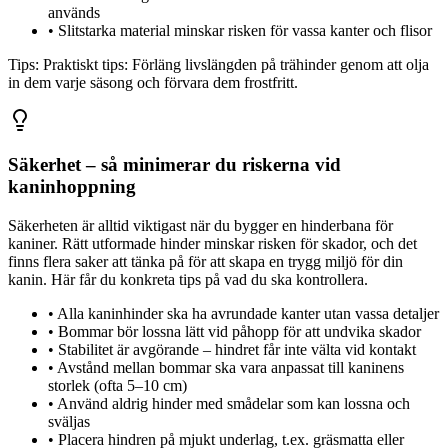
används
•
Slitstarka material minskar risken för vassa kanter och flisor
Tips:
Praktiskt tips: Förläng livslängden på trähinder genom att olja
in dem varje säsong och förvara dem frostfritt.
Säkerhet – så minimerar du riskerna vid
kaninhoppning
Säkerheten är alltid viktigast när du bygger en hinderbana för
kaniner. Rätt utformade hinder minskar risken för skador, och det
finns flera saker att tänka på för att skapa en trygg miljö för din
kanin. Här får du konkreta tips på vad du ska kontrollera.
•
Alla kaninhinder ska ha avrundade kanter utan vassa detaljer
•
Bommar bör lossna lätt vid påhopp för att undvika skador
•
Stabilitet är avgörande – hindret får inte välta vid kontakt
•
Avstånd mellan bommar ska vara anpassat till kaninens
storlek (ofta 5–10 cm)
•
Använd aldrig hinder med smådelar som kan lossna och
sväljas
•
Placera hindren på mjukt underlag, t.ex. gräsmatta eller