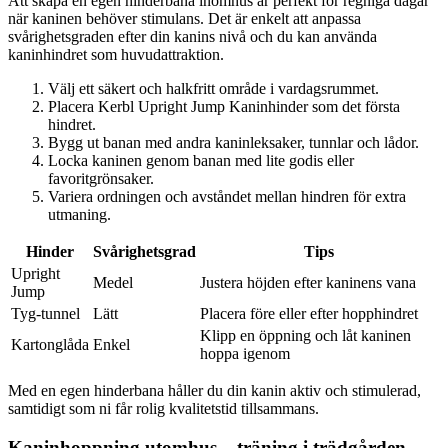
Att skapa en egen hinderbana inomhus är perfekt för regniga dagar
när kaninen behöver stimulans. Det är enkelt att anpassa
svårighetsgraden efter din kanins nivå och du kan använda
kaninhindret som huvudattraktion.
Välj ett säkert och halkfritt område i vardagsrummet.
Placera Kerbl Upright Jump Kaninhinder som det första
hindret.
Bygg ut banan med andra kaninleksaker, tunnlar och lådor.
Locka kaninen genom banan med lite godis eller
favoritgrönsaker.
Variera ordningen och avståndet mellan hindren för extra
utmaning.
Hinder
Svårighetsgrad
Tips
Upright
Medel
Justera höjden efter kaninens vana
Jump
Tyg-tunnel
Lätt
Placera före eller efter hopphindret
Klipp en öppning och låt kaninen
Kartonglåda
Enkel
hoppa igenom
Med en egen hinderbana håller du din kanin aktiv och stimulerad,
samtidigt som ni får rolig kvalitetstid tillsammans.
Kaninhoppning utomhus – träning i trädgården