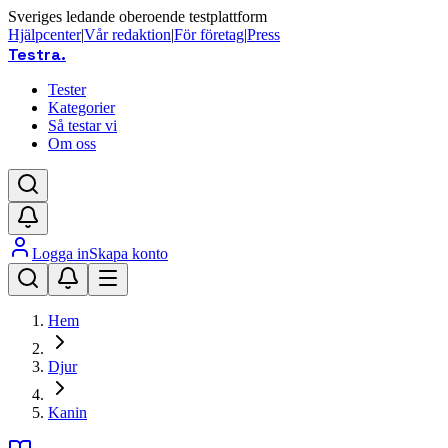
Sveriges ledande oberoende testplattform
Hjälpcenter
|
Vår redaktion
|
För företag
|
Press
Testra
.
Tester
Kategorier
Så testar vi
Om oss
Logga in
Skapa konto
Hem
Djur
Kanin