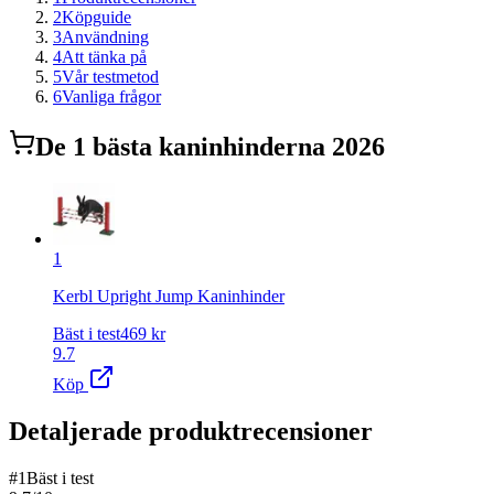
2
Köpguide
3
Användning
4
Att tänka på
5
Vår testmetod
6
Vanliga frågor
De
1
bästa
kaninhinder
na 2026
1
Kerbl Upright Jump Kaninhinder
Bäst i test
469
kr
9.7
Köp
Detaljerade produktrecensioner
#
1
Bäst i test