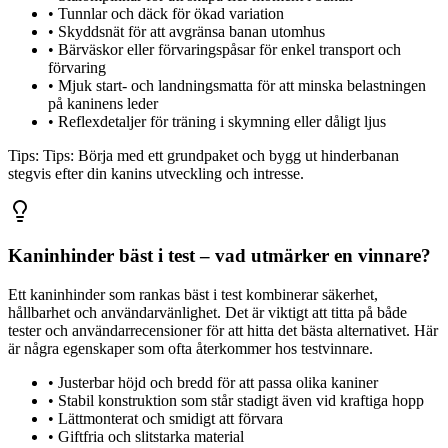
•
Tunnlar och däck för ökad variation
•
Skyddsnät för att avgränsa banan utomhus
•
Bärväskor eller förvaringspåsar för enkel transport och
förvaring
•
Mjuk start- och landningsmatta för att minska belastningen
på kaninens leder
•
Reflexdetaljer för träning i skymning eller dåligt ljus
Tips:
Tips: Börja med ett grundpaket och bygg ut hinderbanan
stegvis efter din kanins utveckling och intresse.
Kaninhinder bäst i test – vad utmärker en vinnare?
Ett kaninhinder som rankas bäst i test kombinerar säkerhet,
hållbarhet och användarvänlighet. Det är viktigt att titta på både
tester och användarrecensioner för att hitta det bästa alternativet. Här
är några egenskaper som ofta återkommer hos testvinnare.
•
Justerbar höjd och bredd för att passa olika kaniner
•
Stabil konstruktion som står stadigt även vid kraftiga hopp
•
Lättmonterat och smidigt att förvara
•
Giftfria och slitstarka material