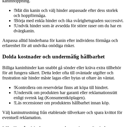
kaninhoppning.
!
Mät din kanin och välj hinder anpassade efter dess storlek
och hoppförmåga.
!
Börja med enkla hinder och öka svårighetsgraden successivt.
!
Undvik hinder som är avsedda för större raser om du har en
dvärgkanin.
Anpassa alltid hinderbana för kanin efter individens förmåga och
erfarenhet för att undvika onödiga risker.
Dolda kostnader och undermålig hållbarhet
Billiga kaninhinder kan snabbt gå sönder eller kräva extra tillbehör
för att fungera säkert. Detta leder ofta till oväntade utgifter och
frustration när hinder måste lagas eller bytas ut oftare än väntat.
!
Kontrollera om reservdelar finns att köpa till hindret.
!
Undersök om produkten har garanti eller reklamationsrätt
enligt svensk lag (Konsumentköplagen).
!
Läs recensioner om produktens hållbarhet innan köp.
Välj kaninutrustning från etablerade tillverkare och spara kvittot för
eventuell reklamation.