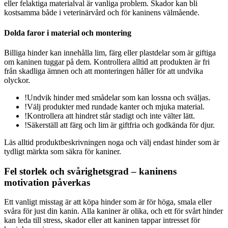
eller felaktiga materialval är vanliga problem. Skador kan bli
kostsamma både i veterinärvård och för kaninens välmående.
Dolda faror i material och montering
Billiga hinder kan innehålla lim, färg eller plastdelar som är giftiga
om kaninen tuggar på dem. Kontrollera alltid att produkten är fri
från skadliga ämnen och att monteringen håller för att undvika
olyckor.
!
Undvik hinder med smådelar som kan lossna och sväljas.
!
Välj produkter med rundade kanter och mjuka material.
!
Kontrollera att hindret står stadigt och inte välter lätt.
!
Säkerställ att färg och lim är giftfria och godkända för djur.
Läs alltid produktbeskrivningen noga och välj endast hinder som är
tydligt märkta som säkra för kaniner.
Fel storlek och svårighetsgrad – kaninens
motivation påverkas
Ett vanligt misstag är att köpa hinder som är för höga, smala eller
svåra för just din kanin. Alla kaniner är olika, och ett för svårt hinder
kan leda till stress, skador eller att kaninen tappar intresset för