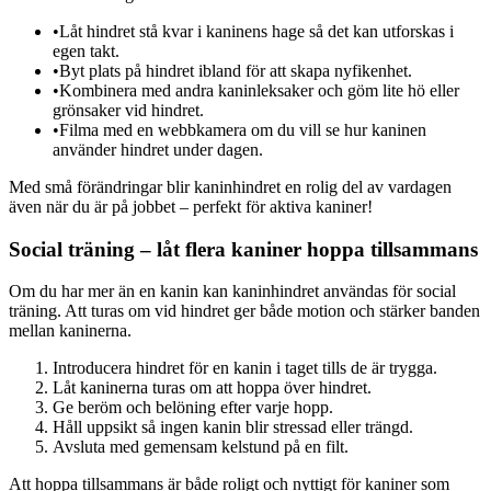
•
Låt hindret stå kvar i kaninens hage så det kan utforskas i
egen takt.
•
Byt plats på hindret ibland för att skapa nyfikenhet.
•
Kombinera med andra kaninleksaker och göm lite hö eller
grönsaker vid hindret.
•
Filma med en webbkamera om du vill se hur kaninen
använder hindret under dagen.
Med små förändringar blir kaninhindret en rolig del av vardagen
även när du är på jobbet – perfekt för aktiva kaniner!
Social träning – låt flera kaniner hoppa tillsammans
Om du har mer än en kanin kan kaninhindret användas för social
träning. Att turas om vid hindret ger både motion och stärker banden
mellan kaninerna.
Introducera hindret för en kanin i taget tills de är trygga.
Låt kaninerna turas om att hoppa över hindret.
Ge beröm och belöning efter varje hopp.
Håll uppsikt så ingen kanin blir stressad eller trängd.
Avsluta med gemensam kelstund på en filt.
Att hoppa tillsammans är både roligt och nyttigt för kaniner som