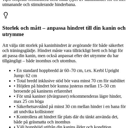
utmanande och stimulerande hinderbana.
Storlek och mått – anpassa hindret till din kanin och
utrymme
Att välja rätt storlek på kaninhindret är avgörande för både säkerhet
och träningsglädje. Hindret måste vara tillräckligt brett och högt för
att passa din kanin, men också anpassat efter det utrymme du har
tillgängligt – både inomhus och utomhus.
•
En standard hoppbredd är 60–70 cm, t.ex. Kerbl Upright
Jump: 62 cm
•
Total bredd inklusive stöd bör vara minst 70 cm för stabilitet
•
Höjden på hindret bör kunna justeras mellan 15–50 cm
beroende på kaninens erfarenhet
•
För små kaniner (dvärgraser) rekommenderas lägre hinder,
max 25 cm höga
•
Säkerhetsavstånd på minst 30 cm mellan hinder i en bana för
att undvika kollisioner
•
Kontrollera att hindret får plats där du tänkt använda det,
både på gräsmatta och inomhus
•
Välj hopphöjd utifrån din kanins ålder och kondition