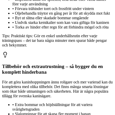
före varje användning
•
Förvara trähinder torrt och frostfritt under vintern
•
Oljebehandla träytor en gång per år för att skydda mot fukt
•
Byt ut slitna eller skadade bommar omgående
•
Undvik starka kemikalier som kan vara giftiga för kaninen
•
Torka av hinder efter regn för att förhindra mögel och röta
Tips:
Praktiskt tips: Gör en enkel underhållsrutin efter varje
träningspass – det tar bara några minuter men sparar både pengar
och bekymmer.
Tillbehör och extrautrustning – så bygger du en
komplett hinderbana
För att göra kaninhoppningen ännu roligare och mer varierad kan du
komplettera med olika tillbehör. Det finns många smarta lösningar
som ökar både utmaningen och säkerheten. Här är några populära
tillägg för svenska kaninägare.
•
Extra bommar och höjdställningar för att variera
svårighetsgraden
•
Slalompinnar för att skapa fler moment i banan