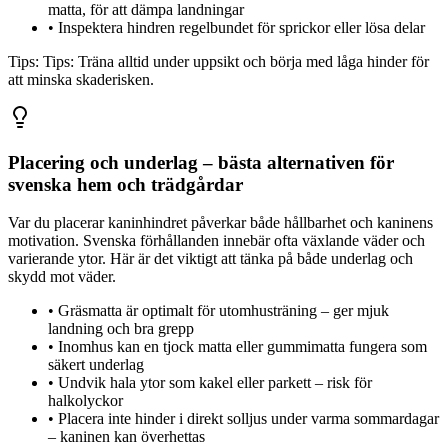
matta, för att dämpa landningar
•
Inspektera hindren regelbundet för sprickor eller lösa delar
Tips:
Tips: Träna alltid under uppsikt och börja med låga hinder för
att minska skaderisken.
Placering och underlag – bästa alternativen för
svenska hem och trädgårdar
Var du placerar kaninhindret påverkar både hållbarhet och kaninens
motivation. Svenska förhållanden innebär ofta växlande väder och
varierande ytor. Här är det viktigt att tänka på både underlag och
skydd mot väder.
•
Gräsmatta är optimalt för utomhusträning – ger mjuk
landning och bra grepp
•
Inomhus kan en tjock matta eller gummimatta fungera som
säkert underlag
•
Undvik hala ytor som kakel eller parkett – risk för
halkolyckor
•
Placera inte hinder i direkt solljus under varma sommardagar
– kaninen kan överhettas