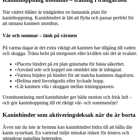
När vädret tillåter är trädgården en fantastisk plats för
kaninhoppning. Kaninhindret är lätt att flytta och passar perfekt för
att utmana kaninen utomhus.
Vår och sommar – tänk på värmen
På varma dagar är det extra viktigt att kaninen har tillgång till vatten
och skugga. Träna helst på morgonen eller kvällen när det är svalare.
•
Placera hindret på en plan gräsmatta för bästa säkerhet.
•
Använd sele och koppel om området inte är inhägnat.
•
Variera höjden på hindret för att matcha kaninens dagsform.
•
Belöna med favoritgodis efter lyckade hopp.
•
Låt kaninen vila i skuggan mellan träningspassen.
Utomhusträning med kaninhinder ger både motion och frisk luft –
och gör kaninhoppning till ett riktigt vår- och sommarnöje!
Kaninhinder som aktiveringsleksak när du är borta
Även när du inte är hemma kan kaninhindret bidra till att hålla din
kanin sysselsatt. En varierad miljö minskar risken för tristess och
stimulerar naturliga beteenden.