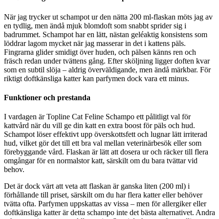
När jag trycker ut schampot ur den nätta 200 ml-flaskan möts jag av
en tydlig, men ändå mjuk blomdoft som snabbt sprider sig i
badrummet. Schampot har en lätt, nästan geléaktig konsistens som
löddrar lagom mycket när jag masserar in det i kattens päls.
Fingrarna glider smidigt över huden, och pälsen känns ren och
fräsch redan under tvättens gång. Efter sköljning ligger doften kvar
som en subtil slöja – aldrig överväldigande, men ändå märkbar. För
riktigt doftkänsliga katter kan parfymen dock vara ett minus.
Funktioner och prestanda
I vardagen är Topline Cat Feline Schampo ett pålitligt val för
kattvård när du vill ge din katt en extra boost för päls och hud.
Schampot löser effektivt upp överskottsfett och lugnar lätt irriterad
hud, vilket gör det till ett bra val mellan veterinärbesök eller som
förebyggande vård. Flaskan är lätt att dosera ur och räcker till flera
omgångar för en normalstor katt, särskilt om du bara tvättar vid
behov.
Det är dock värt att veta att flaskan är ganska liten (200 ml) i
förhållande till priset, särskilt om du har flera katter eller behöver
tvätta ofta. Parfymen uppskattas av vissa – men för allergiker eller
doftkänsliga katter är detta schampo inte det bästa alternativet. Andra