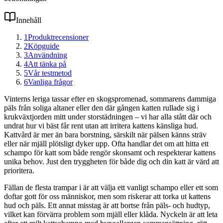
Innehåll
1
Produktrecensioner
2
Köpguide
3
Användning
4
Att tänka på
5
Vår testmetod
6
Vanliga frågor
Vinterns leriga tassar efter en skogspromenad, sommarens dammiga
päls från soliga altaner eller den där gången katten rullade sig i
krukväxtjorden mitt under storstädningen – vi har alla stått där och
undrat hur vi bäst får rent utan att irritera kattens känsliga hud.
Kattvård är mer än bara borstning, särskilt när pälsen känns sträv
eller när mjäll plötsligt dyker upp. Ofta handlar det om att hitta ett
schampo för katt som både rengör skonsamt och respekterar kattens
unika behov. Just den tryggheten för både dig och din katt är värd att
prioritera.
Fällan de flesta trampar i är att välja ett vanligt schampo eller ett som
doftar gott för oss människor, men som riskerar att torka ut kattens
hud och päls. Ett annat misstag är att bortse från päls- och hudtyp,
vilket kan förvärra problem som mjäll eller klåda. Nyckeln är att leta