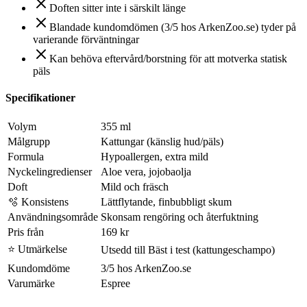
Doften sitter inte i särskilt länge
Blandade kundomdömen (3/5 hos ArkenZoo.se) tyder på
varierande förväntningar
Kan behöva eftervård/borstning för att motverka statisk
päls
Specifikationer
Volym
355 ml
Målgrupp
Kattungar (känslig hud/päls)
Formula
Hypoallergen, extra mild
Nyckelingredienser
Aloe vera, jojobaolja
Doft
Mild och fräsch
🫧 Konsistens
Lättflytande, finbubbligt skum
Användningsområde
Skonsam rengöring och återfuktning
Pris från
169 kr
⭐ Utmärkelse
Utsedd till Bäst i test (kattungeschampo)
Kundomdöme
3/5 hos ArkenZoo.se
Varumärke
Espree