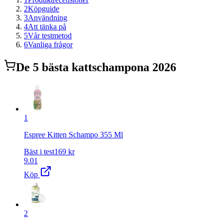
2
Köpguide
3
Användning
4
Att tänka på
5
Vår testmetod
6
Vanliga frågor
De
5
bästa
kattschampo
na 2026
1
Espree Kitten Schampo 355 Ml
Bäst i test
169
kr
9.01
Köp
2