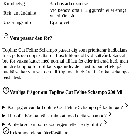
Kundbetyg
3/5 hos arkenzoo.se
Vid behov, ofta 1–2 ggr/mån eller enligt
Rek. användning
veterinärs råd
Ursprungsinfo
Ej angivet
Vem passar den för?
Topline Cat Feline Schampo passar dig som prioriterar hudbalans,
frisk päls och uppskattar en fräsch blomdoft vid kattvård. Särskilt
bra för vuxna katter med normal till lätt fet eller irriterad hud, men
mindre lämplig för doftkänsliga individer. Just för sin effekt på
hudhälsa har vi utsett den till 'Optimal hudvård' i vårt kattschampo
bäst i test.
Vanliga frågor om
Topline Cat Feline Schampo 200 Ml
Kan jag använda Topline Cat Feline Schampo på kattungar?
Hur ofta bör jag tvätta min katt med detta schampo?
Är detta schampo hypoallergent eller parfymfritt?
Rekommenderad återförsäljare