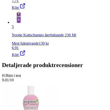
7.71
Köp
5
Nootie Kattschampo återfuktande 236 Ml
Mest fuktgivande
139
kr
6.91
Köp
Detaljerade produktrecensioner
#
1
Bäst i test
9.01
/10