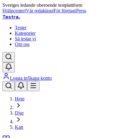
Sveriges ledande oberoende testplattform
Hjälpcenter
|
Vår redaktion
|
För företag
|
Press
Testra
.
Tester
Kategorier
Så testar vi
Om oss
Logga in
Skapa konto
Hem
Djur
Katt