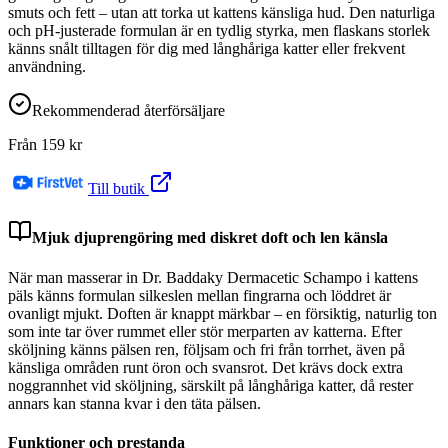
smuts och fett – utan att torka ut kattens känsliga hud. Den naturliga
och pH-justerade formulan är en tydlig styrka, men flaskans storlek
känns snålt tilltagen för dig med långhåriga katter eller frekvent
användning.
Rekommenderad återförsäljare
Från
159
kr
Till butik
Mjuk djuprengöring med diskret doft och len känsla
När man masserar in Dr. Baddaky Dermacetic Schampo i kattens
päls känns formulan silkeslen mellan fingrarna och löddret är
ovanligt mjukt. Doften är knappt märkbar – en försiktig, naturlig ton
som inte tar över rummet eller stör merparten av katterna. Efter
sköljning känns pälsen ren, följsam och fri från torrhet, även på
känsliga områden runt öron och svansrot. Det krävs dock extra
noggrannhet vid sköljning, särskilt på långhåriga katter, då rester
annars kan stanna kvar i den täta pälsen.
Funktioner och prestanda