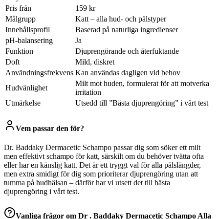
Pris från
159 kr
Målgrupp
Katt – alla hud- och päls­typer
Innehållsprofil
Baserad på naturliga ingredienser
pH-balansering
Ja
Funktion
Djuprengörande och återfuktande
Doft
Mild, diskret
Användningsfrekvens
Kan användas dagligen vid behov
Milt mot huden, formulerat för att motverka
Hudvänlighet
irritation
Utmärkelse
Utsedd till ”Bästa djuprengöring” i vårt test
Vem passar den för?
Dr. Baddaky Dermacetic Schampo passar dig som söker ett milt
men effektivt schampo för katt, särskilt om du behöver tvätta ofta
eller har en känslig katt. Det är ett tryggt val för alla pälslängder,
men extra smidigt för dig som prioriterar djuprengöring utan att
tumma på hudhälsan – därför har vi utsett det till bästa
djuprengöring i vårt test.
Vanliga frågor om
Dr . Baddaky Dermacetic Schampo Alla