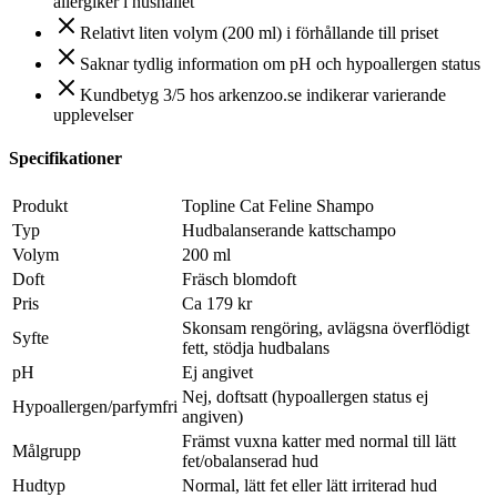
allergiker i hushållet
Relativt liten volym (200 ml) i förhållande till priset
Saknar tydlig information om pH och hypoallergen status
Kundbetyg 3/5 hos arkenzoo.se indikerar varierande
upplevelser
Specifikationer
Produkt
Topline Cat Feline Shampo
Typ
Hudbalanserande kattschampo
Volym
200 ml
Doft
Fräsch blomdoft
Pris
Ca 179 kr
Skonsam rengöring, avlägsna överflödigt
Syfte
fett, stödja hudbalans
pH
Ej angivet
Nej, doftsatt (hypoallergen status ej
Hypoallergen/parfymfri
angiven)
Främst vuxna katter med normal till lätt
Målgrupp
fet/obalanserad hud
Hudtyp
Normal, lätt fet eller lätt irriterad hud