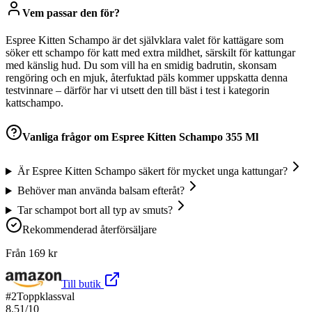
Vem passar den för?
Espree Kitten Schampo är det självklara valet för kattägare som
söker ett schampo för katt med extra mildhet, särskilt för kattungar
med känslig hud. Du som vill ha en smidig badrutin, skonsam
rengöring och en mjuk, återfuktad päls kommer uppskatta denna
testvinnare – därför har vi utsett den till bäst i test i kategorin
kattschampo.
Vanliga frågor om
Espree Kitten Schampo 355 Ml
Är Espree Kitten Schampo säkert för mycket unga kattungar?
Behöver man använda balsam efteråt?
Tar schampot bort all typ av smuts?
Rekommenderad återförsäljare
Från
169
kr
Till butik
#
2
Toppklassval
8.51
/10