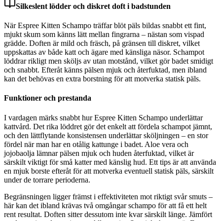
Silkeslent lödder och diskret doft i badstunden
När Espree Kitten Schampo träffar blöt päls bildas snabbt ett fint,
mjukt skum som känns lätt mellan fingrarna – nästan som vispad
grädde. Doften är mild och fräsch, på gränsen till diskret, vilket
uppskattas av både katt och ägare med känsliga näsor. Schampot
löddrar rikligt men sköljs av utan motstånd, vilket gör badet smidigt
och snabbt. Efteråt känns pälsen mjuk och återfuktad, men ibland
kan det behövas en extra borstning för att motverka statisk päls.
Funktioner och prestanda
I vardagen märks snabbt hur Espree Kitten Schampo underlättar
kattvård. Det rika löddret gör det enkelt att fördela schampot jämnt,
och den lättflytande konsistensen underlättar sköljningen – en stor
fördel när man har en otålig kattunge i badet. Aloe vera och
jojobaolja lämnar pälsen mjuk och huden återfuktad, vilket är
särskilt viktigt för små katter med känslig hud. Ett tips är att använda
en mjuk borste efteråt för att motverka eventuell statisk päls, särskilt
under de torrare perioderna.
Begränsningen ligger främst i effektiviteten mot riktigt svår smuts –
här kan det ibland krävas två omgångar schampo för att få ett helt
rent resultat. Doften sitter dessutom inte kvar särskilt länge. Jämfört