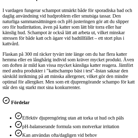
I vardagen fungerar schampot utmärkt både för sporadiska bad och
daglig användning vid hudproblem eller smutsiga tassar. Den
naturliga sammansättningen och pH-justeringen gör att du slipper
oro för hudirritation, även på katter som lätt blir torra eller har
känslig hud. Schampot är också lätt att arbeta ut, vilket minskar
stressen för både katt och ägare vid badtillfället – ett stort plus i
kattvård.
Flaskan på 300 ml räcker tyvärr inte länge om du har flera katter
hemma eller en långhårig individ som kräver mycket produkt. Även
om doften är mild kan vissa mycket känsliga katter reagera. Jämfört
med andra produkter i "kattschampo bäst i test"-listan saknar den
särskild inriktning på att minska allergener, vilket gör den mindre
optimal för allergiker. Men som ett djuprengörande schampo för katt
står den sig starkt mot sina konkurrenter.
Fördelar
Effektiv djuprengöring utan att torka ut hud och päls
pH-balanserande formula som motverkar irritation
Kan användas ofta/dagligen vid behov