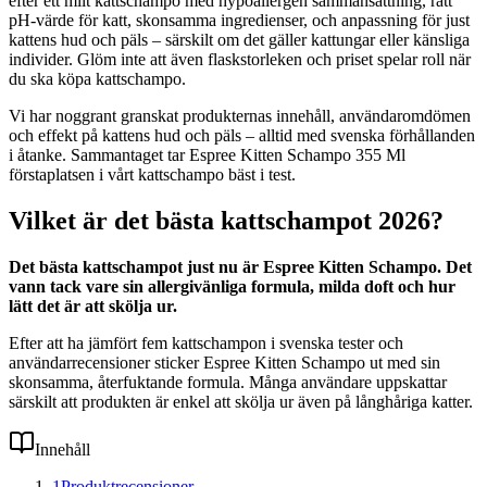
efter ett milt kattschampo med hypoallergen sammansättning, rätt
pH-värde för katt, skonsamma ingredienser, och anpassning för just
kattens hud och päls – särskilt om det gäller kattungar eller känsliga
individer. Glöm inte att även flaskstorleken och priset spelar roll när
du ska köpa kattschampo.
Vi har noggrant granskat produkternas innehåll, användaromdömen
och effekt på kattens hud och päls – alltid med svenska förhållanden
i åtanke. Sammantaget tar Espree Kitten Schampo 355 Ml
förstaplatsen i vårt kattschampo bäst i test.
Vilket är det bästa kattschampot 2026?
Det bästa kattschampot just nu är Espree Kitten Schampo. Det
vann tack vare sin allergivänliga formula, milda doft och hur
lätt det är att skölja ur.
Efter att ha jämfört fem kattschampon i svenska tester och
användarrecensioner sticker Espree Kitten Schampo ut med sin
skonsamma, återfuktande formula. Många användare uppskattar
särskilt att produkten är enkel att skölja ur även på långhåriga katter.
Innehåll
1
Produktrecensioner