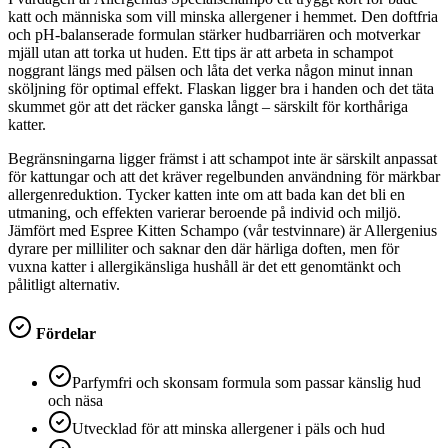
katt och människa som vill minska allergener i hemmet. Den doftfria
och pH-balanserade formulan stärker hudbarriären och motverkar
mjäll utan att torka ut huden. Ett tips är att arbeta in schampot
noggrant längs med pälsen och låta det verka någon minut innan
sköljning för optimal effekt. Flaskan ligger bra i handen och det täta
skummet gör att det räcker ganska långt – särskilt för korthåriga
katter.
Begränsningarna ligger främst i att schampot inte är särskilt anpassat
för kattungar och att det kräver regelbunden användning för märkbar
allergenreduktion. Tycker katten inte om att bada kan det bli en
utmaning, och effekten varierar beroende på individ och miljö.
Jämfört med Espree Kitten Schampo (vår testvinnare) är Allergenius
dyrare per milliliter och saknar den där härliga doften, men för
vuxna katter i allergikänsliga hushåll är det ett genomtänkt och
pålitligt alternativ.
Fördelar
Parfymfri och skonsam formula som passar känslig hud
och näsa
Utvecklad för att minska allergener i päls och hud