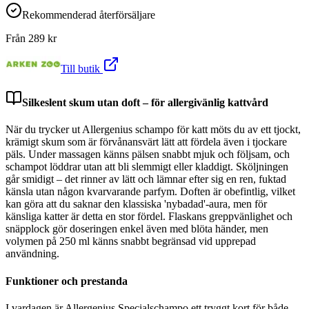
Rekommenderad återförsäljare
Från
289
kr
Till butik
Silkeslent skum utan doft – för allergivänlig kattvård
När du trycker ut Allergenius schampo för katt möts du av ett tjockt,
krämigt skum som är förvånansvärt lätt att fördela även i tjockare
päls. Under massagen känns pälsen snabbt mjuk och följsam, och
schampot löddrar utan att bli slemmigt eller kladdigt. Sköljningen
går smidigt – det rinner av lätt och lämnar efter sig en ren, fuktad
känsla utan någon kvarvarande parfym. Doften är obefintlig, vilket
kan göra att du saknar den klassiska 'nybadad'-aura, men för
känsliga katter är detta en stor fördel. Flaskans greppvänlighet och
snäpplock gör doseringen enkel även med blöta händer, men
volymen på 250 ml känns snabbt begränsad vid upprepad
användning.
Funktioner och prestanda
I vardagen är Allergenius Specialschampo ett tryggt kort för både