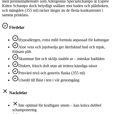
med premiumalternativ som Allergenius Specialschampo är Espree
Kitten Schampo dock betydligt snällare mot huden och plånboken,
och mängden (355 ml) räcker längre än de flesta konkurrenter i
samma prisklass.
Fördelar
Hypoallergen, extra mild formula anpassad för kattungar
Aloe vera och jojobaolja ger återfuktad hud och mjuk,
följsam päls
Skummar fint och sköljs snabbt ur – minskar badtiden
Diskret, fräsch doft utan att irritera känsliga näsor
Prisvärd nivå och generös flaska (355 ml)
Utsedd till Bäst i test i vår genomgång
Nackdelar
Inte optimal för kraftigare smuts – kan kräva dubbel
schamponering