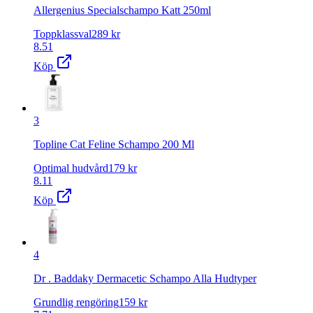
Allergenius Specialschampo Katt 250ml
Toppklassval
289
kr
8.51
Köp
3
Topline Cat Feline Schampo 200 Ml
Optimal hudvård
179
kr
8.11
Köp
4
Dr . Baddaky Dermacetic Schampo Alla Hudtyper
Grundlig rengöring
159
kr