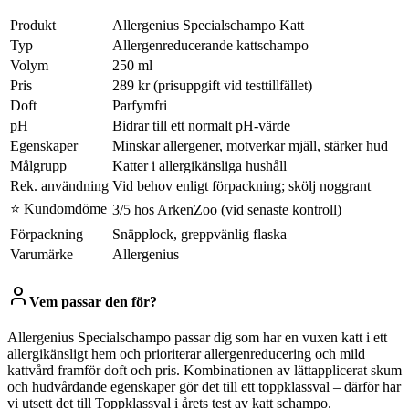
Produkt
Allergenius Specialschampo Katt
Typ
Allergenreducerande kattschampo
Volym
250 ml
Pris
289 kr (prisuppgift vid testtillfället)
Doft
Parfymfri
pH
Bidrar till ett normalt pH-värde
Egenskaper
Minskar allergener, motverkar mjäll, stärker hud
Målgrupp
Katter i allergikänsliga hushåll
Rek. användning
Vid behov enligt förpackning; skölj noggrant
⭐ Kundomdöme
3/5 hos ArkenZoo (vid senaste kontroll)
Förpackning
Snäpplock, greppvänlig flaska
Varumärke
Allergenius
Vem passar den för?
Allergenius Specialschampo passar dig som har en vuxen katt i ett
allergikänsligt hem och prioriterar allergenreducering och mild
kattvård framför doft och pris. Kombinationen av lättapplicerat skum
och hudvårdande egenskaper gör det till ett toppklassval – därför har
vi utsett det till Toppklassval i årets test av katt schampo.