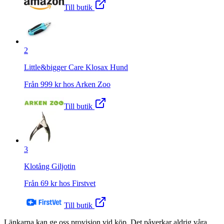
Till butik
2
Little&bigger Care Klosax Hund
Från
999
kr hos
Arken Zoo
Till butik
3
Klotång Giljotin
Från
69
kr hos
Firstvet
Till butik
Länkarna kan ge oss provision vid köp. Det påverkar aldrig våra