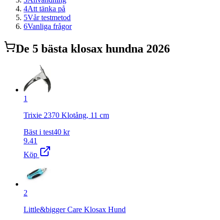
4
Att tänka på
5
Vår testmetod
6
Vanliga frågor
De
5
bästa
klosax hund
na 2026
1
Trixie 2370 Klotång, 11 cm
Bäst i test
40
kr
9.41
Köp
2
Little&bigger Care Klosax Hund