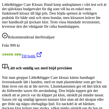
Little&bigger Care Klosax Hund knep andraplatsen i vårt test och är
det självklara budgetvalet för dig som vill ha en enkel men
funktionell klosax till lågt pris. Den böjda spetsen är verkligen
praktisk för både små och stora hundar, men klosaxen kräver lite
mer handkraft på tjockare klor. Trots vissa blandade recensioner,
levererar den det viktigaste för cirka hundralappen.
Rekommenderad återförsäljare
Från
999
kr
Till butik
Lätt och smidig sax med böjd precision
När man greppar Little&bigger Care klosax känns handtaget
överraskande lätt i handen, med en matt plaststruktur som ger bra
fäste även om du är lite nervös. Låsmekanismen ger ett litet klick när
du förbereder saxen för användning. Den böjda toppen gör det
enkelt att se precis var du klipper på klon, särskilt på mindre tassar.
Saxen rör sig smidigt igenom tunnare klor utan att det skrapar eller
ger ifrån sig några obehagliga ljud. En nackdel är att hårdare,
tjockare klor kräver mer styrka, vilket märks särskilt om du har en