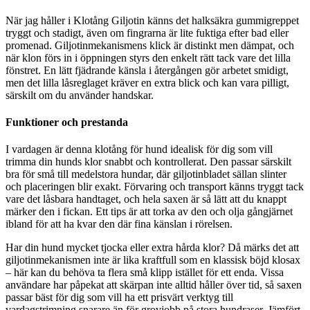
När jag håller i Klotång Giljotin känns det halksäkra gummigreppet
tryggt och stadigt, även om fingrarna är lite fuktiga efter bad eller
promenad. Giljotinmekanismens klick är distinkt men dämpat, och
när klon förs in i öppningen styrs den enkelt rätt tack vare det lilla
fönstret. En lätt fjädrande känsla i återgången gör arbetet smidigt,
men det lilla låsreglaget kräver en extra blick och kan vara pilligt,
särskilt om du använder handskar.
Funktioner och prestanda
I vardagen är denna klotång för hund idealisk för dig som vill
trimma din hunds klor snabbt och kontrollerat. Den passar särskilt
bra för små till medelstora hundar, där giljotinbladet sällan slinter
och placeringen blir exakt. Förvaring och transport känns tryggt tack
vare det låsbara handtaget, och hela saxen är så lätt att du knappt
märker den i fickan. Ett tips är att torka av den och olja gångjärnet
ibland för att ha kvar den där fina känslan i rörelsen.
Har din hund mycket tjocka eller extra hårda klor? Då märks det att
giljotinmekanismen inte är lika kraftfull som en klassisk böjd klosax
– här kan du behöva ta flera små klipp istället för ett enda. Vissa
användare har påpekat att skärpan inte alltid håller över tid, så saxen
passar bäst för dig som vill ha ett prisvärt verktyg till
vardagstrimning snarare än för grovjobb på stora hundraser. Jämfört