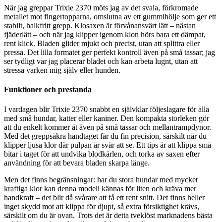
När jag greppar Trixie 2370 möts jag av det svala, förkromade
metallet mot fingertopparna, omslutna av ett gummihölje som ger ett
stabilt, halkfritt grepp. Klosaxen är förvånansvärt lätt – nästan
fjäderlätt – och när jag klipper igenom klon hörs bara ett dämpat,
rent klick. Bladen glider mjukt och precist, utan att splittra eller
pressa. Det lilla formatet ger perfekt kontroll även på små tassar; jag
ser tydligt var jag placerar bladet och kan arbeta lugnt, utan att
stressa varken mig själv eller hunden.
Funktioner och prestanda
I vardagen blir Trixie 2370 snabbt en självklar följeslagare för alla
med små hundar, katter eller kaniner. Den kompakta storleken gör
att du enkelt kommer åt även på små tassar och mellantrampdynor.
Med det greppsäkra handtaget får du fin precision, särskilt när du
klipper ljusa klor där pulpan är svår att se. Ett tips är att klippa små
bitar i taget för att undvika blodkärlen, och torka av saxen efter
användning för att bevara bladen skarpa länge.
Men det finns begränsningar: har du stora hundar med mycket
kraftiga klor kan denna modell kännas för liten och kräva mer
handkraft – det blir då svårare att få ett rent snitt. Det finns heller
inget skydd mot att klippa för djupt, så extra försiktighet krävs,
särskilt om du är ovan. Trots det är detta tveklöst marknadens bästa