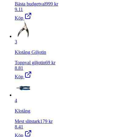
Bästa budgetval
999
kr
9.11
Köp
3
Klotång Giljotin
Toppval giljotin
69
kr
8.81
Köp
4
Klotång
Mest slitstark
179
kr
8.41
Köp