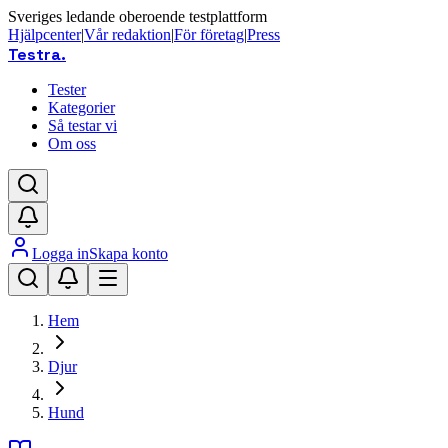
Sveriges ledande oberoende testplattform
Hjälpcenter
|
Vår redaktion
|
För företag
|
Press
Testra
.
Tester
Kategorier
Så testar vi
Om oss
Logga in
Skapa konto
Hem
Djur
Hund