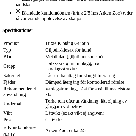
handskar
Blandade kundomdömen (kring 2/5 hos Arken Zoo) tyder
på varierande upplevelse av skärpa
Specifikationer
Produkt
Trixie Klotång Giljotin
Typ
Giljotin-klosax för hund
Blad
Metallblad (giljotinmekanism)
Halksäkra gummiinlägg, matt
Grepp
handtagsstruktur
Säkerhet
Låsbart handtag för stängd förvaring
Fjäder
Dämpad återgång för kontrollerad rörelse
Rekommenderad
Vardagstrimning, bäst för små till medelstora
användning
klor
Torka rent efter användning, lätt oljning av
Underhåll
gångjärn vid behov
Vikt
Lättvikt (exakt vikt ej angiven)
Pris
Ca 69 kr
⭐ Kundomdöme
Arken Zoo: cirka 2/5
(källa)