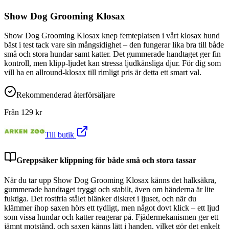
Show Dog Grooming Klosax
Show Dog Grooming Klosax knep femteplatsen i vårt klosax hund
bäst i test tack vare sin mångsidighet – den fungerar lika bra till både
små och stora hundar samt katter. Det gummerade handtaget ger fin
kontroll, men klipp-ljudet kan stressa ljudkänsliga djur. För dig som
vill ha en allround-klosax till rimligt pris är detta ett smart val.
Rekommenderad återförsäljare
Från
129
kr
Till butik
Greppsäker klippning för både små och stora tassar
När du tar upp Show Dog Grooming Klosax känns det halksäkra,
gummerade handtaget tryggt och stabilt, även om händerna är lite
fuktiga. Det rostfria stålet blänker diskret i ljuset, och när du
klämmer ihop saxen hörs ett tydligt, men något dovt klick – ett ljud
som vissa hundar och katter reagerar på. Fjädermekanismen ger ett
jämnt motstånd, och saxen känns lätt i handen, vilket gör det enkelt