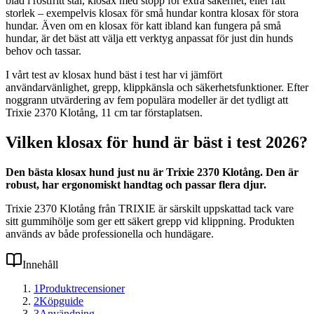
blad i rostfritt stål, klosax med stopp för extra säkerhet, eller rätt
storlek – exempelvis klosax för små hundar kontra klosax för stora
hundar. Även om en klosax för katt ibland kan fungera på små
hundar, är det bäst att välja ett verktyg anpassat för just din hunds
behov och tassar.
I vårt test av klosax hund bäst i test har vi jämfört
användarvänlighet, grepp, klippkänsla och säkerhetsfunktioner. Efter
noggrann utvärdering av fem populära modeller är det tydligt att
Trixie 2370 Klotång, 11 cm tar förstaplatsen.
Vilken klosax för hund är bäst i test 2026?
Den bästa klosax hund just nu är Trixie 2370 Klotång. Den är
robust, har ergonomiskt handtag och passar flera djur.
Trixie 2370 Klotång från TRIXIE är särskilt uppskattad tack vare
sitt gummihölje som ger ett säkert grepp vid klippning. Produkten
används av både professionella och hundägare.
Innehåll
1
Produktrecensioner
2
Köpguide
3
Användning