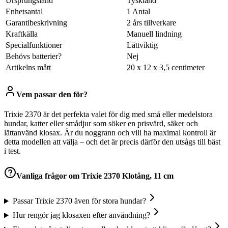
Ursprungsland
Tyskland
Enhetsantal
1 Antal
Garantibeskrivning
2 års tillverkare
Kraftkälla
Manuell lindning
Specialfunktioner
Lättviktig
Behövs batterier?
Nej
Artikelns mått
20 x 12 x 3,5 centimeter
Vem passar den för?
Trixie 2370 är det perfekta valet för dig med små eller medelstora
hundar, katter eller smådjur som söker en prisvärd, säker och
lättanvänd klosax. Är du noggrann och vill ha maximal kontroll är
detta modellen att välja – och det är precis därför den utsågs till bäst
i test.
Vanliga frågor om
Trixie 2370 Klotång, 11 cm
Passar Trixie 2370 även för stora hundar?
Hur rengör jag klosaxen efter användning?