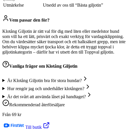
Utmärkelse
Utsedd av oss till “Bästa giljotin”
Vem passar den för?
Klotång Giljotin är rätt val för dig med liten eller medelstor hund
som vill ha ett lätt, prisvärt och exakt verktyg för vardagsklippning.
Om du värdesätter säker transport och ett halksäkert grepp, men inte
behöver klippa mycket tjocka klor, är detta ett tryggt toppval i
giljotinkategorin – därför har vi utsett den till Toppval giljotin.
Vanliga frågor om
Klotång Giljotin
Är Klotång Giljotin bra för stora hundar?
Hur rengör jag och underhåller klotången?
Är det svårt att använda låset på handtaget?
Rekommenderad återförsäljare
Från
69
kr
Till butik