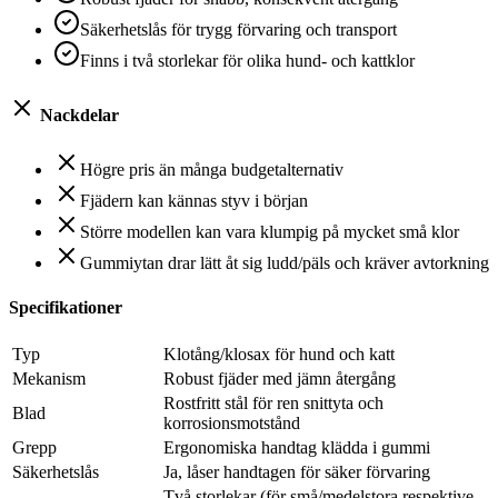
Säkerhetslås för trygg förvaring och transport
Finns i två storlekar för olika hund- och kattklor
Nackdelar
Högre pris än många budgetalternativ
Fjädern kan kännas styv i början
Större modellen kan vara klumpig på mycket små klor
Gummiytan drar lätt åt sig ludd/päls och kräver avtorkning
Specifikationer
Typ
Klotång/klosax för hund och katt
Mekanism
Robust fjäder med jämn återgång
Rostfritt stål för ren snittyta och
Blad
korrosionsmotstånd
Grepp
Ergonomiska handtag klädda i gummi
Säkerhetslås
Ja, låser handtagen för säker förvaring
Två storlekar (för små/medelstora respektive