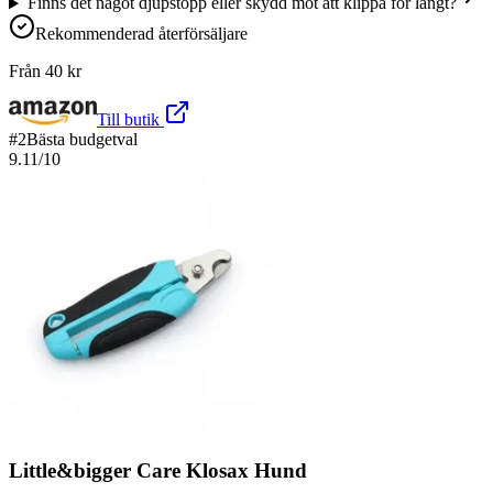
Finns det något djupstopp eller skydd mot att klippa för långt?
Rekommenderad återförsäljare
Från
40
kr
Till butik
#
2
Bästa budgetval
9.11
/10
Little&bigger Care Klosax Hund