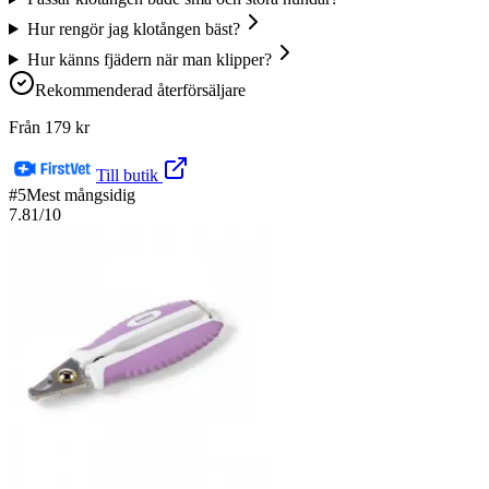
Hur rengör jag klotången bäst?
Hur känns fjädern när man klipper?
Rekommenderad återförsäljare
Från
179
kr
Till butik
#
5
Mest mångsidig
7.81
/10