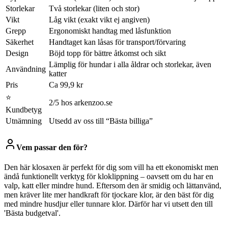
Storlekar
Två storlekar (liten och stor)
Vikt
Låg vikt (exakt vikt ej angiven)
Grepp
Ergonomiskt handtag med låsfunktion
Säkerhet
Handtaget kan låsas för transport/förvaring
Design
Böjd topp för bättre åtkomst och sikt
Lämplig för hundar i alla åldrar och storlekar, även
Användning
katter
Pris
Ca 99,9 kr
⭐
2/5 hos arkenzoo.se
Kundbetyg
Utnämning
Utsedd av oss till “Bästa billiga”
Vem passar den för?
Den här klosaxen är perfekt för dig som vill ha ett ekonomiskt men
ändå funktionellt verktyg för kloklippning – oavsett om du har en
valp, katt eller mindre hund. Eftersom den är smidig och lättanvänd,
men kräver lite mer handkraft för tjockare klor, är den bäst för dig
med mindre husdjur eller tunnare klor. Därför har vi utsett den till
'Bästa budgetval'.