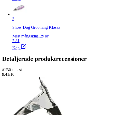
5
Show Dog Grooming Klosax
Mest mångsidig
129
kr
7.81
Köp
Detaljerade produktrecensioner
#
1
Bäst i test
9.41
/10