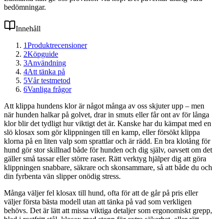
bedömningar.
Innehåll
1
Produktrecensioner
2
Köpguide
3
Användning
4
Att tänka på
5
Vår testmetod
6
Vanliga frågor
Att klippa hundens klor är något många av oss skjuter upp – men
när hunden halkar på golvet, drar in smuts eller får ont av för långa
klor blir det tydligt hur viktigt det är. Kanske har du kämpat med en
slö klosax som gör klippningen till en kamp, eller försökt klippa
klorna på en liten valp som sprattlar och är rädd. En bra klotång för
hund gör stor skillnad både för hunden och dig själv, oavsett om det
gäller små tassar eller större raser. Rätt verktyg hjälper dig att göra
klippningen snabbare, säkrare och skonsammare, så att både du och
din fyrbenta vän slipper onödig stress.
Många väljer fel klosax till hund, ofta för att de går på pris eller
väljer första bästa modell utan att tänka på vad som verkligen
behövs. Det är lätt att missa viktiga detaljer som ergonomiskt grepp,