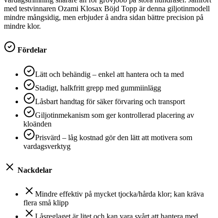
med testvinnaren Ozami Klosax Böjd Topp är denna giljotinmodell
mindre mångsidig, men erbjuder å andra sidan bättre precision på
mindre klor.
Fördelar
Lätt och behändig – enkel att hantera och ta med
Stadigt, halkfritt grepp med gummiinlägg
Låsbart handtag för säker förvaring och transport
Giljotinmekanism som ger kontrollerad placering av
kloänden
Prisvärd – låg kostnad gör den lätt att motivera som
vardagsverktyg
Nackdelar
Mind­re effektiv på mycket tjocka/hårda klor; kan kräva
flera små klipp
Låsreglaget är litet och kan vara svårt att hantera med