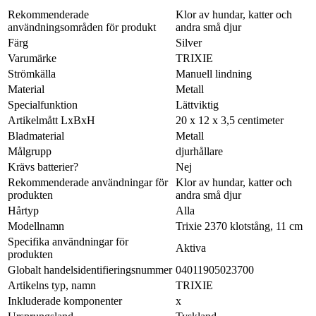
Rekommenderade
Klor av hundar, katter och
användningsområden för produkt
andra små djur
Färg
Silver
Varumärke
TRIXIE
Strömkälla
Manuell lindning
Material
Metall
Specialfunktion
Lättviktig
Artikelmått LxBxH
20 x 12 x 3,5 centimeter
Bladmaterial
Metall
Målgrupp
djurhållare
Krävs batterier?
Nej
Rekommenderade användningar för
Klor av hundar, katter och
produkten
andra små djur
Hårtyp
Alla
Modellnamn
Trixie 2370 klotstång, 11 cm
Specifika användningar för
Aktiva
produkten
Globalt handelsidentifieringsnummer
04011905023700
Artikelns typ, namn
TRIXIE
Inkluderade komponenter
x