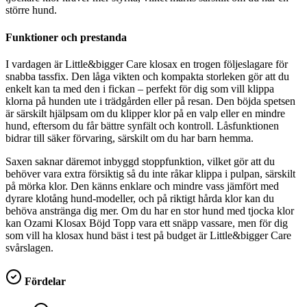
större hund.
Funktioner och prestanda
I vardagen är Little&bigger Care klosax en trogen följeslagare för
snabba tassfix. Den låga vikten och kompakta storleken gör att du
enkelt kan ta med den i fickan – perfekt för dig som vill klippa
klorna på hunden ute i trädgården eller på resan. Den böjda spetsen
är särskilt hjälpsam om du klipper klor på en valp eller en mindre
hund, eftersom du får bättre synfält och kontroll. Låsfunktionen
bidrar till säker förvaring, särskilt om du har barn hemma.
Saxen saknar däremot inbyggd stoppfunktion, vilket gör att du
behöver vara extra försiktig så du inte råkar klippa i pulpan, särskilt
på mörka klor. Den känns enklare och mindre vass jämfört med
dyrare klotång hund-modeller, och på riktigt hårda klor kan du
behöva anstränga dig mer. Om du har en stor hund med tjocka klor
kan Ozami Klosax Böjd Topp vara ett snäpp vassare, men för dig
som vill ha klosax hund bäst i test på budget är Little&bigger Care
svårslagen.
Fördelar