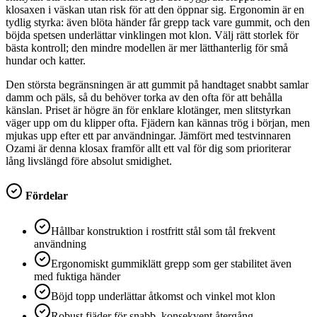
klosaxen i väskan utan risk för att den öppnar sig. Ergonomin är en
tydlig styrka: även blöta händer får grepp tack vare gummit, och den
böjda spetsen underlättar vinklingen mot klon. Välj rätt storlek för
bästa kontroll; den mindre modellen är mer lätthanterlig för små
hundar och katter.
Den största begränsningen är att gummit på handtaget snabbt samlar
damm och päls, så du behöver torka av den ofta för att behålla
känslan. Priset är högre än för enklare klotänger, men slitstyrkan
väger upp om du klipper ofta. Fjädern kan kännas trög i början, men
mjukas upp efter ett par användningar. Jämfört med testvinnaren
Ozami är denna klosax framför allt ett val för dig som prioriterar
lång livslängd före absolut smidighet.
Fördelar
Hållbar konstruktion i rostfritt stål som tål frekvent
användning
Ergonomiskt gummiklätt grepp som ger stabilitet även
med fuktiga händer
Böjd topp underlättar åtkomst och vinkel mot klon
Robust fjäder för snabb, konsekvent återgång