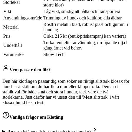
Storlekar
större klor)
Vikt
Låg vikt, smidig att hålla och transportera
Användningsområde
Trimning av hund- och kattklor, alla åldrar
Rostfri metall i blad, robust plast och gummi i
Material
handtag
Pris
Cirka 215 kr (butik/priskampanj kan variera)
Torka rent efter användning, droppa lite olja i
Underhåll
gångjärnet vid behov
Varumärke
Show Tech
Vem passar den för?
Den här klotången passar dig som söker en riktigt slitstark klosax för
hund – särskilt om du har flera djur eller klipper ofta. Den är ett
stabilt val för både små och stora hundar, tack vare de två
storlekarna. Just därför har vi utsett den till 'Mest slitstark' i vårt
klosax hund bäst i test.
Vanliga frågor om
Klotång
Passar klotången både små och stora hundar?