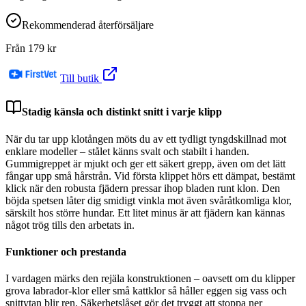
Rekommenderad återförsäljare
Från
179
kr
Till butik
Stadig känsla och distinkt snitt i varje klipp
När du tar upp klotången möts du av ett tydligt tyngdskillnad mot
enklare modeller – stålet känns svalt och stabilt i handen.
Gummigreppet är mjukt och ger ett säkert grepp, även om det lätt
fångar upp små hårstrån. Vid första klippet hörs ett dämpat, bestämt
klick när den robusta fjädern pressar ihop bladen runt klon. Den
böjda spetsen låter dig smidigt vinkla mot även svåråtkomliga klor,
särskilt hos större hundar. Ett litet minus är att fjädern kan kännas
något trög tills den arbetats in.
Funktioner och prestanda
I vardagen märks den rejäla konstruktionen – oavsett om du klipper
grova labrador-klor eller små kattklor så håller eggen sig vass och
snittytan blir ren. Säkerhetslåset gör det tryggt att stoppa ner