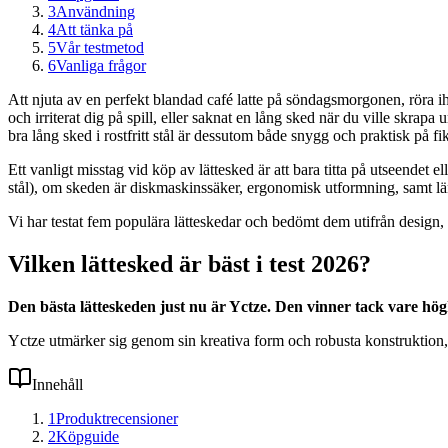
3
Användning
4
Att tänka på
5
Vår testmetod
6
Vanliga frågor
Att njuta av en perfekt blandad café latte på söndagsmorgonen, röra ihop
och irriterat dig på spill, eller saknat en lång sked när du ville skrap
bra lång sked i rostfritt stål är dessutom både snygg och praktisk på fi
Ett vanligt misstag vid köp av lättesked är att bara titta på utseendet ell
stål), om skeden är diskmaskinssäker, ergonomisk utformning, samt län
Vi har testat fem populära lätteskedar och bedömt dem utifrån design, 
Vilken lättesked är bäst i test 2026?
Den bästa lätteskeden just nu är Yctze. Den vinner tack vare högkv
Yctze utmärker sig genom sin kreativa form och robusta konstruktion, v
Innehåll
1
Produktrecensioner
2
Köpguide