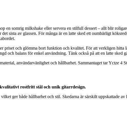
 en somrig milkshake eller servera en stilfull dessert – allt blir roliga
a ur det sista av glassen. För många är en latte sked ett oumbärligt köksr
kabordet.
er priset och glömma bort funktion och kvalitet. För att verkligen hitta lät
gd och balans för enkel användning. Tänk också på att en latte sked gä
material, användarvänlighet och hållbarhet. Sammantaget tar Yctze 4 St 
alitativt rostfritt stål och unik gitarrdesign.
ilket ger både hållbarhet och stil. Skedarna är särskilt uppskattade av 