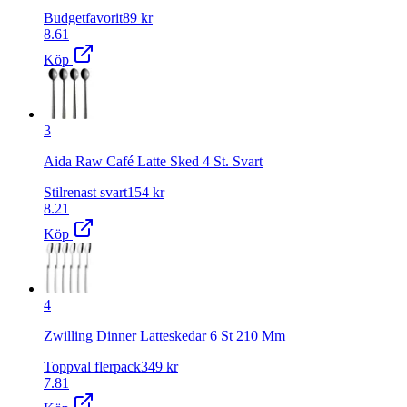
Budgetfavorit
89
kr
8.61
Köp
3
Aida Raw Café Latte Sked 4 St. Svart
Stilrenast svart
154
kr
8.21
Köp
4
Zwilling Dinner Latteskedar 6 St 210 Mm
Toppval flerpack
349
kr
7.81