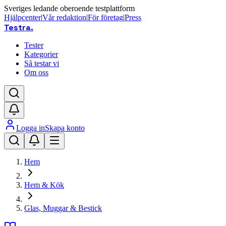
Sveriges ledande oberoende testplattform
Hjälpcenter
|
Vår redaktion
|
För företag
|
Press
Testra
.
Tester
Kategorier
Så testar vi
Om oss
Logga in
Skapa konto
Hem
Hem & Kök
Glas, Muggar & Bestick