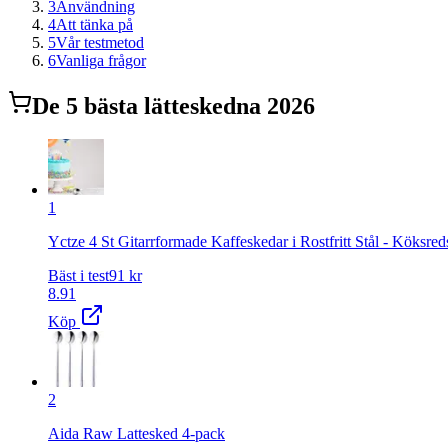
3
Användning
4
Att tänka på
5
Vår testmetod
6
Vanliga frågor
De
5
bästa
lättesked
na 2026
1
Yctze 4 St Gitarrformade Kaffeskedar i Rostfritt Stål - Köksre
Bäst i test
91
kr
8.91
Köp
2
Aida Raw Lattesked 4-pack