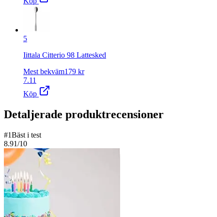
Köp
5
Iittala Citterio 98 Lattesked
Mest bekväm
179
kr
7.11
Köp
Detaljerade produktrecensioner
#
1
Bäst i test
8.91
/10