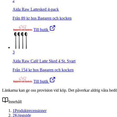
2
Aida Raw Lattesked 4-pack
Från
89
kr hos
Bagaren och kocken
Till butik
3
Aida Raw Café Latte Sked 4 St. Svart
Från
154
kr hos
Bagaren och kocken
Till butik
Länkarna kan ge oss provision vid köp. Det påverkar aldrig våra bed
Innehåll
1
Produktrecensioner
2
Köpguide