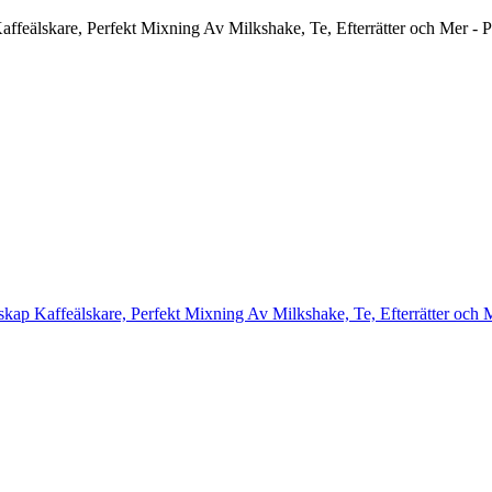
affeälskare, Perfekt Mixning Av Milkshake, Te, Efterrätter och Mer - P
dskap Kaffeälskare, Perfekt Mixning Av Milkshake, Te, Efterrätter och M