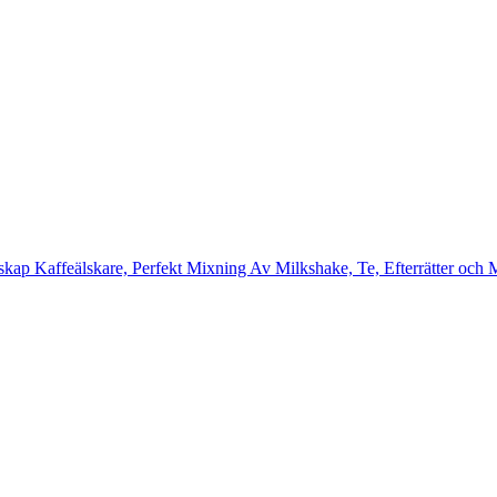
dskap Kaffeälskare, Perfekt Mixning Av Milkshake, Te, Efterrätter och M