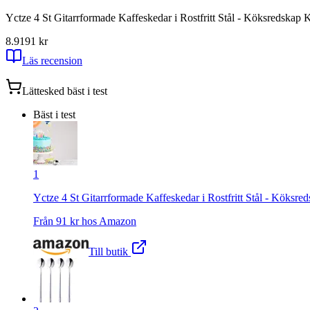
Yctze 4 St Gitarrformade Kaffeskedar i Rostfritt Stål - Köksredskap K
8.91
91
kr
Läs recension
Lättesked
bäst i test
Bäst i test
1
Yctze 4 St Gitarrformade Kaffeskedar i Rostfritt Stål - Köksre
Från
91
kr hos
Amazon
Till butik