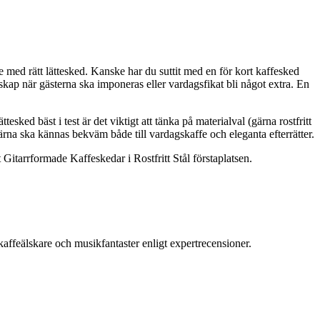
re med rätt lättesked. Kanske har du suttit med en för kort kaffesked
edskap när gästerna ska imponeras eller vardagsfikat bli något extra. En
tesked bäst i test är det viktigt att tänka på materialval (gärna rostfritt
rna ska kännas bekväm både till vardagskaffe och eleganta efterrätter.
Gitarrformade Kaffeskedar i Rostfritt Stål förstaplatsen.
kaffeälskare och musikfantaster enligt expertrecensioner.