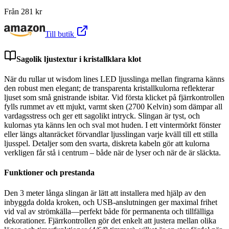
Från
281
kr
Till butik
Sagolik ljustextur i kristallklara klot
När du rullar ut wisdom lines LED ljusslinga mellan fingrarna känns
den robust men elegant; de transparenta kristallkulorna reflekterar
ljuset som små gnistrande isbitar. Vid första klicket på fjärrkontrollen
fylls rummet av ett mjukt, varmt sken (2700 Kelvin) som dämpar all
vardagsstress och ger ett sagolikt intryck. Slingan är tyst, och
kulornas yta känns len och sval mot huden. I ett vintermörkt fönster
eller längs altanräcket förvandlar ljusslingan varje kväll till ett stilla
ljusspel. Detaljer som den svarta, diskreta kabeln gör att kulorna
verkligen får stå i centrum – både när de lyser och när de är släckta.
Funktioner och prestanda
Den 3 meter långa slingan är lätt att installera med hjälp av den
inbyggda dolda kroken, och USB-anslutningen ger maximal frihet
vid val av strömkälla—perfekt både för permanenta och tillfälliga
dekorationer. Fjärrkontrollen gör det enkelt att justera mellan olika