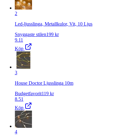
2
Led-ljusslinga, Metallkulor, Vit, 10 Ljus
Snyggaste stilen
199
kr
9.11
Köp
3
House Doctor Ljusslinga 10m
Budgetfavorit
119
kr
8.51
Köp
4