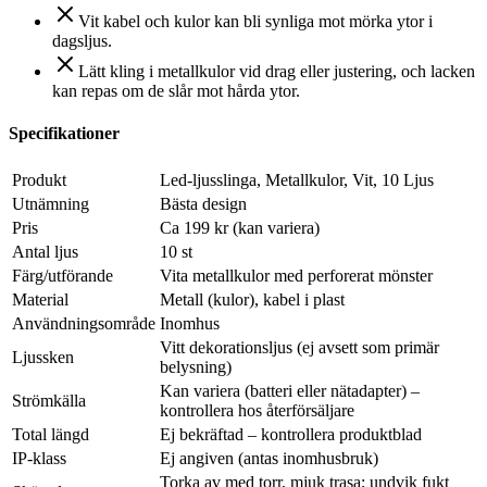
Vit kabel och kulor kan bli synliga mot mörka ytor i
dagsljus.
Lätt kling i metallkulor vid drag eller justering, och lacken
kan repas om de slår mot hårda ytor.
Specifikationer
Produkt
Led-ljusslinga, Metallkulor, Vit, 10 Ljus
Utnämning
Bästa design
Pris
Ca 199 kr (kan variera)
Antal ljus
10 st
Färg/utförande
Vita metallkulor med perforerat mönster
Material
Metall (kulor), kabel i plast
Användningsområde
Inomhus
Vitt dekorationsljus (ej avsett som primär
Ljussken
belysning)
Kan variera (batteri eller nätadapter) –
Strömkälla
kontrollera hos återförsäljare
Total längd
Ej bekräftad – kontrollera produktblad
IP-klass
Ej angiven (antas inomhusbruk)
Torka av med torr, mjuk trasa; undvik fukt