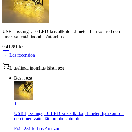
USB-ljusslinga, 10 LED-kristallkulor, 3 meter, fjärrkontroll och
timer, vattentät inomhus/utomhus
9.41
281
kr
Läs recension
Ljusslinga inomhus
bäst i test
Bäst i test
1
USB-ljusslinga, 10 LED-kristallkulor, 3 meter, fjärrkontroll
och timer, vattentät inomhus/utomhus
Från
281
kr hos
Amazon