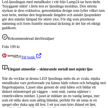
Led-ljusslingan med metallkulor i vitt från Lamp24 tar hem titeln
'Snyggaste stilen' i årets test av ljusslinga inomhus. Den största
styrkan är dess exklusiva, genomtänkta design som lyfter vilket rum
som helst, medan den begränsade längden och antalet ljuspunkter
gör den mindre lämpad för större ytor. För dig som prioriterar
stämning och form framför maximal täckning är det här ett riktigt
guldkorn.
Rekommenderad återförsäljare
Från
199
kr
Till butik
Elegant atmosfär – skimrande metall mot mjukt ljus
När du vecklar ut denna LED ljusslinga möts du av svala, mjuka
metallkulor vars perforerade yta känns både robust och behaglig mot
fingertopparna. Ljuset silas genom de små hålen och bildar ett
diskret mönsterspel på väggen – som små, varma stjärnor i
vinterkvällens mörker. Ljuset är mildare än en vanlig lampa, mer
som ett stilla sken som aldrig bländar, perfekt för att rama in en
spegel eller duka upp till fest. I ett tyst rum hörs ibland ett litet,