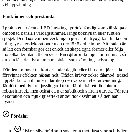
vid uppsättning.
Funktioner och prestanda
I praktiken är denna LED ljusslinga perfekt för dig som vill skapa en
ombonad känsla i vardagsrummet, längs bokhyllan eller runt en
spegel. Den låga värmeutvecklingen gör att du tryggt kan linda den
kring tyg eller dekorationer utan oro för överhettning. Att tråden är
så lätt och formbar gör det enkelt att skapa egna former eller följa
möbelkanter utan att den syns. Energiförbrukningen är minimal, så
du kan låta den lysa timmar i sträck som stämningsbelysning.
Där den kommer till kort är under dagtid eller i ljusa miljöer – då
försvinner effekten nästan helt. Tråden kräver också tålamod: trassel
uppstår lätt om du inte rullar ihop den varsamt efter användning.
Jämfört med dyrare ljusslingor i testet får du här ett lite mindre
robust intryck, men också ett mer subtilt och stilrent uttryck. För ren
dekoration och mjuk ljuseffekt är det dock svårt att slå den här
nyansen.
Fördelar
Diskret silvertråd som smälter in mot ljusa ytor och lyfter