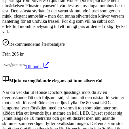
Ljusslinga 10m Silver 80 Ljus från House Doctor plockade hem
utmärkelsen 'Finaste nyansen' i vårt test av ljusslinga inomhus bäst i
test. Den största styrkan är det varmt skimrande ljuset som ger en
mjuk, elegant atmosfär – men den tunna silvertråden kräver varsam
hantering för att undvika trassel. För dig som vill ha subtil och
effektfull inomhusbelysning till ett rimligt pris är den ett riktigt lyckat
val.
Rekommenderad återförsäljare
Från
205
kr
Till butik
Mjukt varmglödande elegans på tunn silvertråd
När du vecklar ut House Doctors ljusslinga möts du av en
överraskande lätt och följsam tråd, så tunn att den nästan försvinner
mot ett vitt fönsterbräde eller en ljus hylla. De 80 små LED-
lamporna lyser försiktigt, med en varmvit ton som påminner om
glöden från ett levande ljus snarare än kall LED. Ljuset sprider sig
jämnt längs de 10 metrarna och ger ett diskret men inbjudande
skimmer som verkligen lyfter kvällsstämningen. Det enda som stör
är att den ömtåliga silvertråden lätt får veck om du inte är försiktig