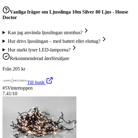
Vanliga frågor om
Ljusslinga 10m Silver 80 Ljus - House
Doctor
Kan jag använda ljusslingan utomhus?
Hur drivs ljusslingan – med batteri eller eluttag?
Hur starkt lyser LED-lamporna?
Rekommenderad återförsäljare
Från
205
kr
Till butik
#
5
Vintertoppen
7.41
/10