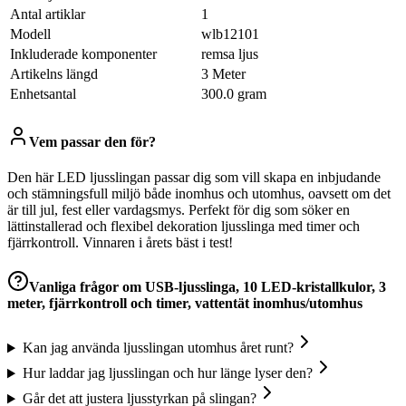
Antal artiklar
1
Modell
wlb12101
Inkluderade komponenter
remsa ljus
Artikelns längd
3 Meter
Enhetsantal
300.0 gram
Vem passar den för?
Den här LED ljusslingan passar dig som vill skapa en inbjudande
och stämningsfull miljö både inomhus och utomhus, oavsett om det
är till jul, fest eller vardagsmys. Perfekt för dig som söker en
lättinstallerad och flexibel dekoration ljusslinga med timer och
fjärrkontroll. Vinnaren i årets bäst i test!
Vanliga frågor om
USB-ljusslinga, 10 LED-kristallkulor, 3
meter, fjärrkontroll och timer, vattentät inomhus/utomhus
Kan jag använda ljusslingan utomhus året runt?
Hur laddar jag ljusslingan och hur länge lyser den?
Går det att justera ljusstyrkan på slingan?