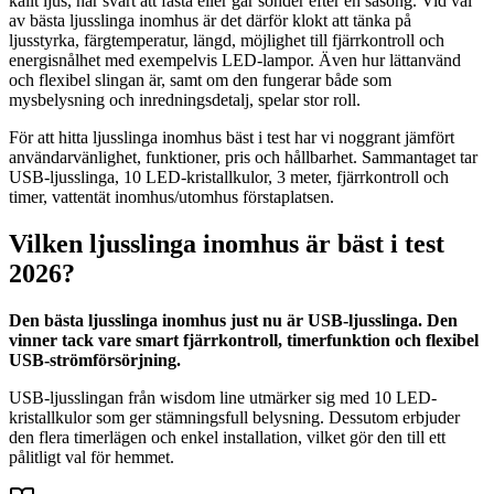
kallt ljus, har svårt att fästa eller går sönder efter en säsong. Vid val
av bästa ljusslinga inomhus är det därför klokt att tänka på
ljusstyrka, färgtemperatur, längd, möjlighet till fjärrkontroll och
energisnålhet med exempelvis LED-lampor. Även hur lättanvänd
och flexibel slingan är, samt om den fungerar både som
mysbelysning och inredningsdetalj, spelar stor roll.
För att hitta ljusslinga inomhus bäst i test har vi noggrant jämfört
användarvänlighet, funktioner, pris och hållbarhet. Sammantaget tar
USB-ljusslinga, 10 LED-kristallkulor, 3 meter, fjärrkontroll och
timer, vattentät inomhus/utomhus förstaplatsen.
Vilken ljusslinga inomhus är bäst i test
2026?
Den bästa ljusslinga inomhus just nu är USB-ljusslinga. Den
vinner tack vare smart fjärrkontroll, timerfunktion och flexibel
USB-strömförsörjning.
USB-ljusslingan från wisdom line utmärker sig med 10 LED-
kristallkulor som ger stämningsfull belysning. Dessutom erbjuder
den flera timerlägen och enkel installation, vilket gör den till ett
pålitligt val för hemmet.