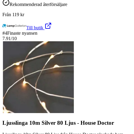
Rekommenderad återförsäljare
Från
119
kr
Till butik
#
4
Finaste nyansen
7.91
/10
Ljusslinga 10m Silver 80 Ljus - House Doctor