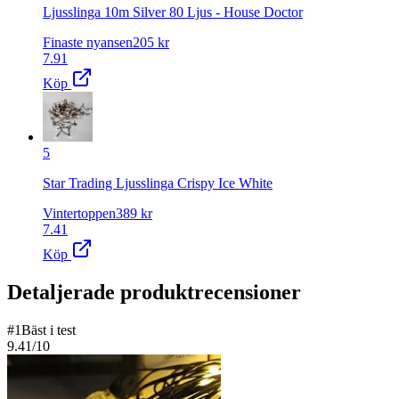
Ljusslinga 10m Silver 80 Ljus - House Doctor
Finaste nyansen
205
kr
7.91
Köp
5
Star Trading Ljusslinga Crispy Ice White
Vintertoppen
389
kr
7.41
Köp
Detaljerade produktrecensioner
#
1
Bäst i test
9.41
/10