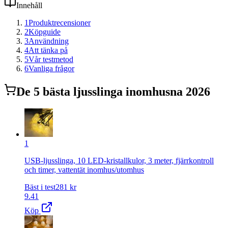
Innehåll
1
Produktrecensioner
2
Köpguide
3
Användning
4
Att tänka på
5
Vår testmetod
6
Vanliga frågor
De
5
bästa
ljusslinga inomhus
na 2026
1
USB-ljusslinga, 10 LED-kristallkulor, 3 meter, fjärrkontroll
och timer, vattentät inomhus/utomhus
Bäst i test
281
kr
9.41
Köp