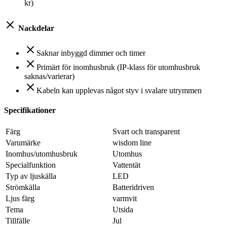
kr)
Nackdelar
Saknar inbyggd dimmer och timer
Primärt för inomhusbruk (IP-klass för utomhusbruk
saknas/varierar)
Kabeln kan upplevas något styv i svalare utrymmen
Specifikationer
Färg
Svart och transparent
Varumärke
wisdom line
Inomhus/utomhusbruk
Utomhus
Specialfunktion
Vattentät
Typ av ljuskälla
LED
Strömkälla
Batteridriven
Ljus färg
varmvit
Tema
Utsida
Tillfälle
Jul