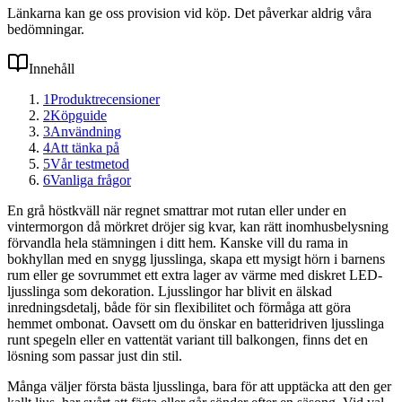
Länkarna kan ge oss provision vid köp. Det påverkar aldrig våra
bedömningar.
Innehåll
1
Produktrecensioner
2
Köpguide
3
Användning
4
Att tänka på
5
Vår testmetod
6
Vanliga frågor
En grå höstkväll när regnet smattrar mot rutan eller under en
vintermorgon då mörkret dröjer sig kvar, kan rätt inomhusbelysning
förvandla hela stämningen i ditt hem. Kanske vill du rama in
bokhyllan med en snygg ljusslinga, skapa ett mysigt hörn i barnens
rum eller ge sovrummet ett extra lager av värme med diskret LED-
ljusslinga som dekoration. Ljusslingor har blivit en älskad
inredningsdetalj, både för sin flexibilitet och förmåga att göra
hemmet ombonat. Oavsett om du önskar en batteridriven ljusslinga
runt spegeln eller en vattentät variant till balkongen, finns det en
lösning som passar just din stil.
Många väljer första bästa ljusslinga, bara för att upptäcka att den ger