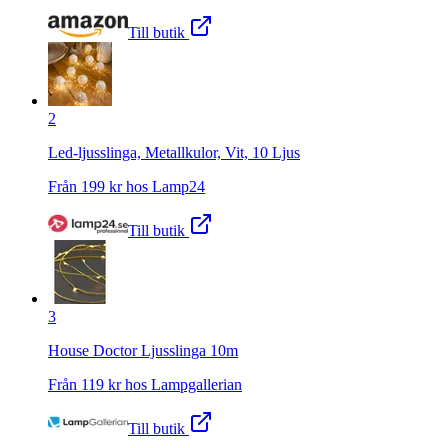
Till butik
2
Led-ljusslinga, Metallkulor, Vit, 10 Ljus
Från
199
kr hos
Lamp24
Till butik
3
House Doctor Ljusslinga 10m
Från
119
kr hos
Lampgallerian
Till butik