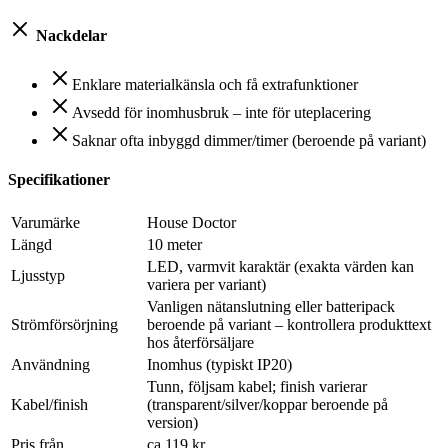
Nackdelar
Enklare materialkänsla och få extrafunktioner
Avsedd för inomhusbruk – inte för uteplacering
Saknar ofta inbyggd dimmer/timer (beroende på variant)
Specifikationer
Varumärke
House Doctor
Längd
10 meter
LED, varmvit karaktär (exakta värden kan
Ljusstyp
variera per variant)
Vanligen nätanslutning eller batteripack
Strömförsörjning
beroende på variant – kontrollera produkttext
hos återförsäljare
Användning
Inomhus (typiskt IP20)
Tunn, följsam kabel; finish varierar
Kabel/finish
(transparent/silver/koppar beroende på
version)
Pris från
ca 119 kr