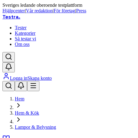
Sveriges ledande oberoende testplattform
Hjälpcenter
|
Vår redaktion
|
För företag
|
Press
Testra
.
Tester
Kategorier
Så testar vi
Om oss
Logga in
Skapa konto
Hem
Hem & Kök
Lampor & Belysning