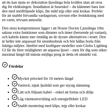
att du kan njuta av dekoration ljusslinga hela kvällen utan att oroa
dig för elräkningen. Installation är busenkel – du klämmer bara fast
den med medföljande klips, lite mild tejp eller små krokar. Perfekt
för att snabbt förvandla vardagsrum, sovrum eller festdukning med
en varm, trivsam atmosfär.
Den stora kompromissen ligger i att House Doctor Ljusslinga 10m
saknar extra funktioner som dimmer och timer (beroende på variant),
och kabeln känns mer ömtålig än de dyrare alternativen i testet. Den
är heller inte anpassad för utomhusbruk och bör hållas borta från
fuktiga miljöer. Jämfört med kraftigare modeller som Globo Lighting
Gl får du färre möjligheter att anpassa ljuset – men för dig som söker
maximal längd till minsta möjliga peng är detta ett utmärkt val.
Fördelar
Mycket prisvärd för 10 meters längd
Varmvit, mjuk ljusbild som ger mysig stämning
Lätt och följsam kabel – enkel att forma och dölja
Låg värmeutveckling och energieffektiv LED
Snabb montering med klips, tejp eller krokar