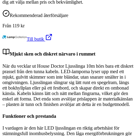
dig att välja mellan pris och bekvämlighet.
Rekommenderad återförsäljare
Från
119
kr
Till butik
Mjukt sken och diskret närvaro i rummet
När du vecklar ut House Doctor Ljusslinga 10m hörs bara ett diskret
prassel från den tunna kabeln. LED-lamporna lyser upp med ett
mjukt, gulvitt skimmer som inte bländar, utan snarare smälter in i
omgivningen. Ljusslingan slingrar sig lätt runt en spegelram, längs
ett bokhyllplan eller på ett festbord, och skapar direkt en ombonad
känsla. Kabeln känns lätt och nätt mellan fingrarna, vilket gör den
enkel att forma. Det enda som avslöjar prislappen är materialkänslan
– plasten är tunn och finishen avslöjar att detta är en budgetmodell.
Funktioner och prestanda
I vardagen är den här LED ljusslingan en riktig arbetshäst för
stämningsfull inomhusbelysning. Den låga energiförbrukningen gör