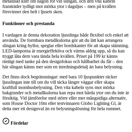
metalliskt klirr om någon rör vid slingan, och den vita kabeln
framträder tydligt mot mörka ytor i dagsljus – men på kvällen
försvinner den helt i ljusets sken.
Funktioner och prestanda
I vardagen är denna dekoration ljusslinga både flexibel och enkel att
använda. De formbara metallkulorna gör att du lätt kan arrangera
slingan kring hyllor, speglar eller bordskanter för att skapa stämning.
LED-lamporna är energieffektiva och värms aldrig upp, så du kan
tryggt låta dem vara tända hela kvällen. Priset på 199 kr känns
rimligt med tanke på den designfokus och hållbarhet du får – den
här slingan känns mer som en inredningsdetalj än bara belysning.
Det finns dock begränsningar: med bara 10 ljuspunkter räcker
ljusslingan inte till om du vill täcka längre väggar eller skapa
kraftfull inomhusbelysning. Den vita kabeln syns mot mörka
bakgrunder och metallkulorna kan repa mot hårda ytor om du inte är
försiktig. Vid jämförelse med större eller mer mångsidiga alternativ,
som House Doctor 10m eller testvinnaren Globo Lighting Gl, är
detta mer ett designval än en belysningslösning för hela rummet.
Fördelar