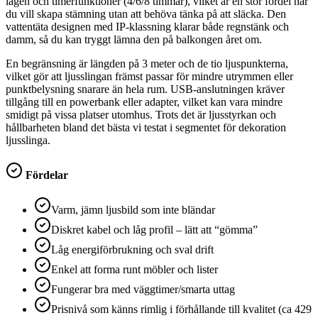
lägen och timerfunktioner (4/6/8 timmar), vilket är en stor fördel när
du vill skapa stämning utan att behöva tänka på att släcka. Den
vattentäta designen med IP-klassning klarar både regnstänk och
damm, så du kan tryggt lämna den på balkongen året om.
En begränsning är längden på 3 meter och de tio ljuspunkterna,
vilket gör att ljusslingan främst passar för mindre utrymmen eller
punktbelysning snarare än hela rum. USB-anslutningen kräver
tillgång till en powerbank eller adapter, vilket kan vara mindre
smidigt på vissa platser utomhus. Trots det är ljusstyrkan och
hållbarheten bland det bästa vi testat i segmentet för dekoration
ljusslinga.
Fördelar
Varm, jämn ljusbild som inte bländar
Diskret kabel och låg profil – lätt att “gömma”
Låg energiförbrukning och sval drift
Enkel att forma runt möbler och lister
Fungerar bra med väggtimer/smarta uttag
Prisnivå som känns rimlig i förhållande till kvalitet (ca 429