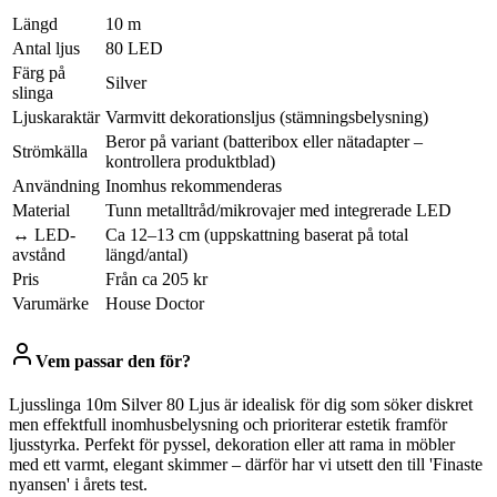
Längd
10 m
Antal ljus
80 LED
Färg på
Silver
slinga
Ljuskaraktär
Varmvitt dekorationsljus (stämningsbelysning)
Beror på variant (batteribox eller nätadapter –
Strömkälla
kontrollera produktblad)
Användning
Inomhus rekommenderas
Material
Tunn metalltråd/mikrovajer med integrerade LED
↔ LED-
Ca 12–13 cm (uppskattning baserat på total
avstånd
längd/antal)
Pris
Från ca 205 kr
Varumärke
House Doctor
Vem passar den för?
Ljusslinga 10m Silver 80 Ljus är idealisk för dig som söker diskret
men effektfull inomhusbelysning och prioriterar estetik framför
ljusstyrka. Perfekt för pyssel, dekoration eller att rama in möbler
med ett varmt, elegant skimmer – därför har vi utsett den till 'Finaste
nyansen' i årets test.