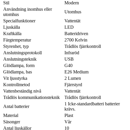
Stil
Modern
Användning inomhus eller
Utomhus
utomhus
Specialfunktioner
Vattentät
Ljuskälla
LED
Kraftkälla
Batteridriven
Färgtemperatur
2700 Kelvin
Styrenhet, typ
Trådlös fjärrkontroll
Anslutningsprotokoll
Infraröd
Anslutningsteknik
USB
Glödlampa, form
G40
Glödlampa, bas
E26 Medium
Vit ljusstyrka
2 Lumen
Kontrollmetod
Fjärrstyrd
Vattenbeständig nivå
Vattentät
Trådlös kommunikationsteknik
Trådlös fjärrkontroll
1 Icke-standardbatteri batterier
Antal batterier
krävs.
Material
Plast
Säsonger
Vår
Antal ljuskällor
10