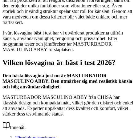
hur lätt produkten är att rengöra, diskretion i förvaringen, samt om
den erbjuder unika funktioner som vibrationer eller sug. Även
storlek och invändig struktur spelar stor roll för känslan. Genom att
vara medveten om dessa kriterier blir valet både enklare och mer
träffsäkert.
I vårt lösvagina bäst i test har vi utvärderat produkterna utifrån
känsla, användarvänlighet, rengöring och prisvärdhet. Efter
noggranna tester och jämförelser tar MASTURBADOR
MASCULINO ABBY förstaplatsen.
Vilken lösvagina är bäst i test 2026?
Den bästa lösvagina just nu är MASTURBADOR
MASCULINO ABBY. Den utmärker sig med realistisk känsla
och hög användarvänlighet.
MASTURBADOR MASCULINO ABBY från CHISA har
klassisk design och kompakta mått, vilket gör den diskret och enkel
att använda. Experter uppskattar dess kvalitet och komfort, vilket
stärker dess testvinnande status.
Innehåll
1
Produktrecensioner