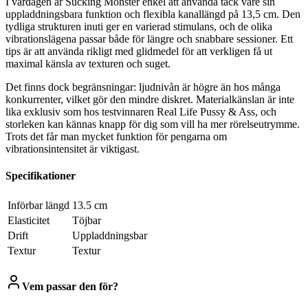
I vardagen är Sucking Monster enkel att använda tack vare sin
uppladdningsbara funktion och flexibla kanallängd på 13,5 cm. Den
tydliga strukturen inuti ger en varierad stimulans, och de olika
vibrationslägena passar både för längre och snabbare sessioner. Ett
tips är att använda rikligt med glidmedel för att verkligen få ut
maximal känsla av texturen och suget.
Det finns dock begränsningar: ljudnivån är högre än hos många
konkurrenter, vilket gör den mindre diskret. Materialkänslan är inte
lika exklusiv som hos testvinnaren Real Life Pussy & Ass, och
storleken kan kännas knapp för dig som vill ha mer rörelseutrymme.
Trots det får man mycket funktion för pengarna om
vibrationsintensitet är viktigast.
Specifikationer
Införbar längd
13.5 cm
Elasticitet
Töjbar
Drift
Uppladdningsbar
Textur
Textur
Vem passar den för?