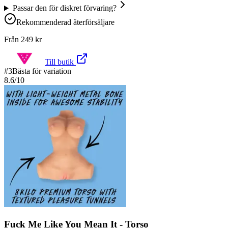
Passar den för diskret förvaring?
Rekommenderad återförsäljare
Från
249
kr
Till butik
#
3
Bästa för variation
8.6
/10
Fuck Me Like You Mean It - Torso