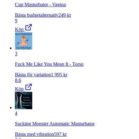
Cup Masturbator - Vagina
Bästa budgetalternativ
249
kr
9
Köp
3
Fuck Me Like You Mean It - Torso
Bästa för variation
1 995
kr
8.6
Köp
4
Sucking Monster Automatic Masturbator
Bästa med vibration
597
kr