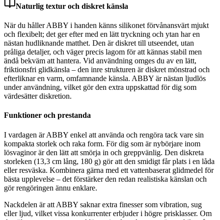
Naturlig textur och diskret känsla
När du håller ABBY i handen känns silikonet förvånansvärt mjukt
och flexibelt; det ger efter med en lätt tryckning och ytan har en
nästan hudliknande matthet. Den är diskret till utseendet, utan
pråliga detaljer, och väger precis lagom för att kännas stabil men
ändå bekväm att hantera. Vid användning omges du av en lätt,
friktionsfri glidkänsla – den inre strukturen är diskret mönstrad och
efterliknar en varm, omfamnande känsla. ABBY är nästan ljudlös
under användning, vilket gör den extra uppskattad för dig som
värdesätter diskretion.
Funktioner och prestanda
I vardagen är ABBY enkel att använda och rengöra tack vare sin
kompakta storlek och raka form. För dig som är nybörjare inom
lösvaginor är den lätt att smörja in och greppvänlig. Den diskreta
storleken (13,3 cm lång, 180 g) gör att den smidigt får plats i en låda
eller resväska. Kombinera gärna med ett vattenbaserat glidmedel för
bästa upplevelse – det förstärker den redan realistiska känslan och
gör rengöringen ännu enklare.
Nackdelen är att ABBY saknar extra finesser som vibration, sug
eller ljud, vilket vissa konkurrenter erbjuder i högre prisklasser. Om