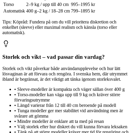
Torso
2–9 kg / upp till 40 cm
995–1995 kr
Automatisk
400 g–2 kg / 18–28 cm
799–1895 kr
Tips:
Köpråd: Fundera på om du vill prioritera diskretion och
enkelhet (sleeve) eller maximal realism och känsla (torso eller
automatisk).
Storlek och vikt – vad passar din vardag?
Storlek och vikt påverkar både användarupplevelse och hur lätt
lösvaginan är att förvara och rengöra. I svenska hem, där utrymmet
ibland är begränsat, är det viktigt att tänka igenom storleksvalet.
•
Sleeve-modeller är kompakta och väger sällan över 400 g
•
Torso-modeller kan väga upp till 9 kg och kräver större
förvaringsutrymme
•
Längd varierar från 12 till 40 cm beroende på modell
•
Tunga modeller ger mer stabilitet vid användning men är
svårare att gömma
•
Mindre modeller är enklare att ta med på resan
•
Välj storlek efter hur diskret du vill kunna förvara leksaken
•
Tänk på att större modeller kräver mer tid för rengöring och