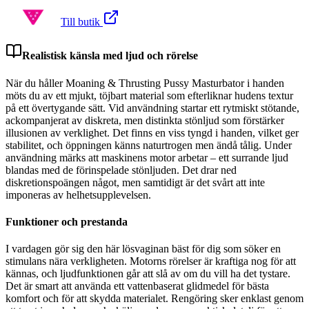
Till butik
Realistisk känsla med ljud och rörelse
När du håller Moaning & Thrusting Pussy Masturbator i handen
möts du av ett mjukt, töjbart material som efterliknar hudens textur
på ett övertygande sätt. Vid användning startar ett rytmiskt stötande,
ackompanjerat av diskreta, men distinkta stönljud som förstärker
illusionen av verklighet. Det finns en viss tyngd i handen, vilket ger
stabilitet, och öppningen känns naturtrogen men ändå tålig. Under
användning märks att maskinens motor arbetar – ett surrande ljud
blandas med de förinspelade stönljuden. Det drar ned
diskretionspoängen något, men samtidigt är det svårt att inte
imponeras av helhetsupplevelsen.
Funktioner och prestanda
I vardagen gör sig den här lösvaginan bäst för dig som söker en
stimulans nära verkligheten. Motorns rörelser är kraftiga nog för att
kännas, och ljudfunktionen går att slå av om du vill ha det tystare.
Det är smart att använda ett vattenbaserat glidmedel för bästa
komfort och för att skydda materialet. Rengöring sker enklast genom