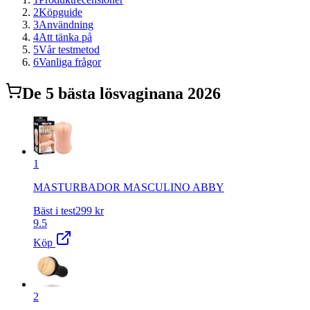
2
Köpguide
3
Användning
4
Att tänka på
5
Vår testmetod
6
Vanliga frågor
De
5
bästa
lösvagina
na 2026
1
MASTURBADOR MASCULINO ABBY
Bäst i test
299
kr
9.5
Köp
2