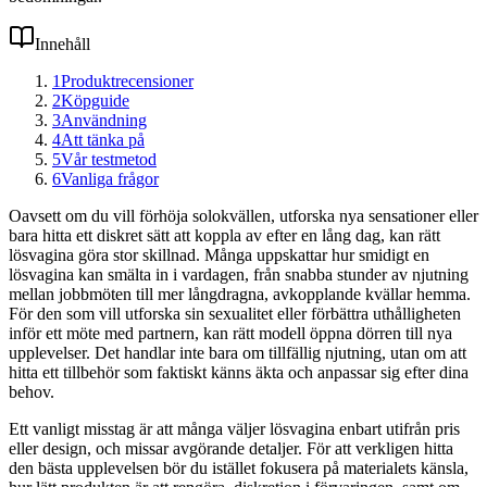
Innehåll
1
Produktrecensioner
2
Köpguide
3
Användning
4
Att tänka på
5
Vår testmetod
6
Vanliga frågor
Oavsett om du vill förhöja solokvällen, utforska nya sensationer eller
bara hitta ett diskret sätt att koppla av efter en lång dag, kan rätt
lösvagina göra stor skillnad. Många uppskattar hur smidigt en
lösvagina kan smälta in i vardagen, från snabba stunder av njutning
mellan jobbmöten till mer långdragna, avkopplande kvällar hemma.
För den som vill utforska sin sexualitet eller förbättra uthålligheten
inför ett möte med partnern, kan rätt modell öppna dörren till nya
upplevelser. Det handlar inte bara om tillfällig njutning, utan om att
hitta ett tillbehör som faktiskt känns äkta och anpassar sig efter dina
behov.
Ett vanligt misstag är att många väljer lösvagina enbart utifrån pris
eller design, och missar avgörande detaljer. För att verkligen hitta
den bästa upplevelsen bör du istället fokusera på materialets känsla,