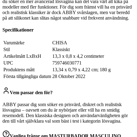
du söker en mer avancerad lösvagina kan det vara värt att kika på
modeller med fler funktioner. För dig som främst vill ha en prisvärd
och realistisk klassiker är dock ABBY svårslagen, men var beredd
på att silikonet kan slitas något snabbare vid frekvent användning.
Specifikationer
Varumärke
CHISA
Stil
Klassiskt
Artikelmått LxBxH
13,3 x 0,8 x 4,2 centimeter
UPC
759746030771
Produktens mått
‎13,34 x 0,79 x 4,22 cm; 180 g
Första tillgängliga datum
28 Oktober 2022
Vem passar den för?
ABBY passar dig som söker en prisvärd, diskret och realistisk
lösvagina – oavsett om du är nybörjare eller vill ha en smidig
resemodell. Den klassiska designen och användarvänligheten gör
den till vårt självklara val som bäst i test i kategorin lösvagina.
Vanliga frågor om
MASTURBADOR MASCULINO