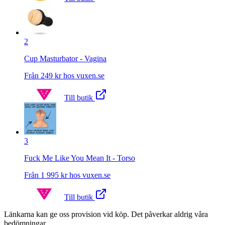
2
Cup Masturbator - Vagina
Från
249
kr hos
vuxen.se
Till butik
3
Fuck Me Like You Mean It - Torso
Från
1 995
kr hos
vuxen.se
Till butik
Länkarna kan ge oss provision vid köp. Det påverkar aldrig våra
bedömningar.