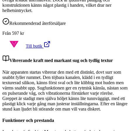
konstruktionen känns något plastig i handen, vilket drar ner
helhetsintrycket.
Rekommenderad återförsäljare
Från
597
kr
Till butik
Vibrerande kraft med markant sug och tydlig textur
När apparaten startas vibrerar den med ett distinkt, dovt surr som
snabbt fyller rummet. Den töjbara kanalen, klädd i en tydligt
texturerad silikon, känns först sval och lite klibbig mot huden men
värms snabbt upp. Sugfunktionen ger en rytmisk känsla, nästan som
en pulserande våg, och vibrationerna förstärker varje rörelse.
Greppet är stadigt men själva höljet känns lite tunnväggigt, med ett
plastigt klick varje gång man justerar inställningarna. Efter en längre
stund kan ljudet bli störande om man vill vara diskret.
Funktioner och prestanda