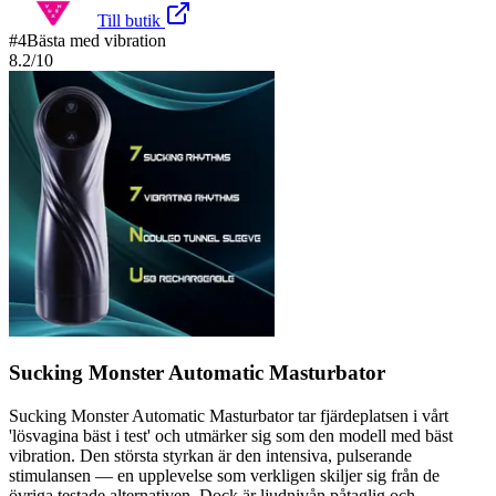
Till butik
#
4
Bästa med vibration
8.2
/10
Sucking Monster Automatic Masturbator
Sucking Monster Automatic Masturbator tar fjärdeplatsen i vårt
'lösvagina bäst i test' och utmärker sig som den modell med bäst
vibration. Den största styrkan är den intensiva, pulserande
stimulansen — en upplevelse som verkligen skiljer sig från de
övriga testade alternativen. Dock är ljudnivån påtaglig och