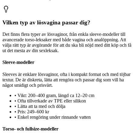
Vilken typ av lösvagina passar dig?
Det finns flera typer av lösvaginor, från enkla sleeve-modeller till
avancerade torso-leksaker med både vagina och analöppning. Att
välja rätt typ är avgörande för att du ska bli nöjd med ditt köp och få
ut det mesta av din sexleksak.
Sleeve-modeller
Sleeves är enklare lösvaginor, ofta i kompakt format och med töjbar
textur. De är diskreta, lätta att rengöra och passar dig som vill ha
något smidigt och prisvärt.
•
Vikt: 200–400 gram, längd ca 12–20 cm
•
Ofta tillverkade av TPE eller silikon
•
Lätta att ta med och dölja
•
Pris: 249–600 kr
•
Enkel rengöring under rinnande vatten
Torso- och fullsize-modeller