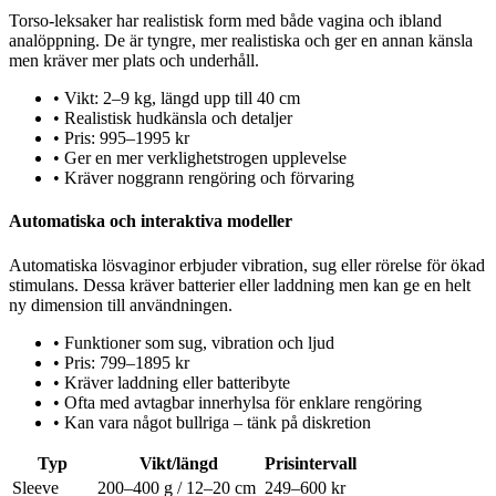
Torso-leksaker har realistisk form med både vagina och ibland
analöppning. De är tyngre, mer realistiska och ger en annan känsla
men kräver mer plats och underhåll.
•
Vikt: 2–9 kg, längd upp till 40 cm
•
Realistisk hudkänsla och detaljer
•
Pris: 995–1995 kr
•
Ger en mer verklighetstrogen upplevelse
•
Kräver noggrann rengöring och förvaring
Automatiska och interaktiva modeller
Automatiska lösvaginor erbjuder vibration, sug eller rörelse för ökad
stimulans. Dessa kräver batterier eller laddning men kan ge en helt
ny dimension till användningen.
•
Funktioner som sug, vibration och ljud
•
Pris: 799–1895 kr
•
Kräver laddning eller batteribyte
•
Ofta med avtagbar innerhylsa för enklare rengöring
•
Kan vara något bullriga – tänk på diskretion
Typ
Vikt/längd
Prisintervall
Sleeve
200–400 g / 12–20 cm
249–600 kr