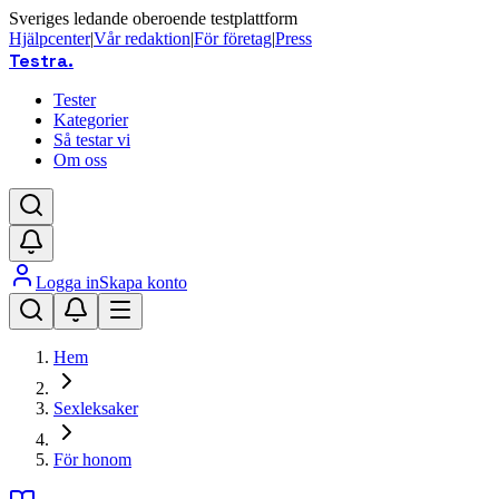
Sveriges ledande oberoende testplattform
Hjälpcenter
|
Vår redaktion
|
För företag
|
Press
Testra
.
Tester
Kategorier
Så testar vi
Om oss
Logga in
Skapa konto
Hem
Sexleksaker
För honom