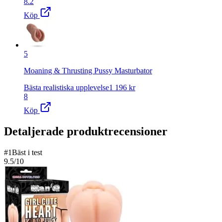
8.2
Köp
5
Moaning & Thrusting Pussy Masturbator
Bästa realistiska upplevelse
1 196
kr
8
Köp
Detaljerade produktrecensioner
#
1
Bäst i test
9.5
/10