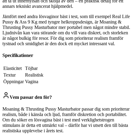
att ta ut innerhylsan och skölja av den – en praktisk detalj för ett
annars tekniskt avancerat hjälpmedel.
Jämfört med andra lösvaginor bäst i test, som till exempel Real Life
Pussy & Ass 9 Kg med tyngre helkroppsdesign, är Moaning &
Thrusting Pussy Masturbator mer portabel men något mindre stabil.
Ljudnivån kan vara störande om du vill vara diskret, och storleken
är något bulkig för resor. För dig som prioriterar realism framför
tystnad och smidighet är den dock ett mycket intressant val.
Specifikationer
Elasticitet
Töjbar
Textur
Realistisk
Öppningar
Vagina
Vem passar den för?
Moaning & Thrusting Pussy Masturbator passar dig som prioriterar
realism, både i känsla och ljud, framför diskretion och portabilitet.
Om du söker en lösvagina bäst i test med verklighetstrogen
stimulans är detta ett utmärkt val – därför har vi utsett den till bästa
realistiska upplevelse i årets test.