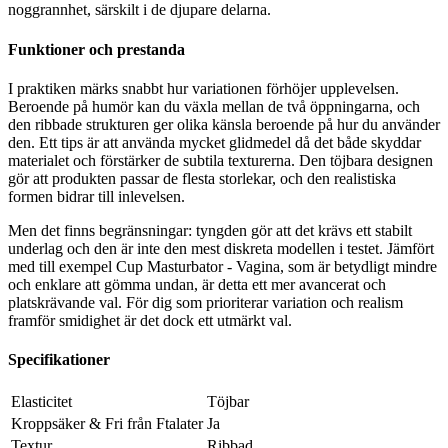
noggrannhet, särskilt i de djupare delarna.
Funktioner och prestanda
I praktiken märks snabbt hur variationen förhöjer upplevelsen.
Beroende på humör kan du växla mellan de två öppningarna, och
den ribbade strukturen ger olika känsla beroende på hur du använder
den. Ett tips är att använda mycket glidmedel då det både skyddar
materialet och förstärker de subtila texturerna. Den töjbara designen
gör att produkten passar de flesta storlekar, och den realistiska
formen bidrar till inlevelsen.
Men det finns begränsningar: tyngden gör att det krävs ett stabilt
underlag och den är inte den mest diskreta modellen i testet. Jämfört
med till exempel Cup Masturbator - Vagina, som är betydligt mindre
och enklare att gömma undan, är detta ett mer avancerat och
platskrävande val. För dig som prioriterar variation och realism
framför smidighet är det dock ett utmärkt val.
Specifikationer
Elasticitet
Töjbar
Kroppsäker & Fri från Ftalater
Ja
Textur
Ribbad