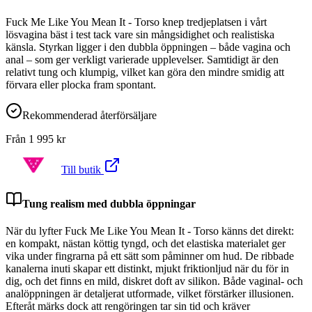
Fuck Me Like You Mean It - Torso knep tredjeplatsen i vårt
lösvagina bäst i test tack vare sin mångsidighet och realistiska
känsla. Styrkan ligger i den dubbla öppningen – både vagina och
anal – som ger verkligt varierade upplevelser. Samtidigt är den
relativt tung och klumpig, vilket kan göra den mindre smidig att
förvara eller plocka fram spontant.
Rekommenderad återförsäljare
Från
1 995
kr
Till butik
Tung realism med dubbla öppningar
När du lyfter Fuck Me Like You Mean It - Torso känns det direkt:
en kompakt, nästan köttig tyngd, och det elastiska materialet ger
vika under fingrarna på ett sätt som påminner om hud. De ribbade
kanalerna inuti skapar ett distinkt, mjukt friktionljud när du för in
dig, och det finns en mild, diskret doft av silikon. Både vaginal- och
analöppningen är detaljerat utformade, vilket förstärker illusionen.
Efteråt märks dock att rengöringen tar sin tid och kräver