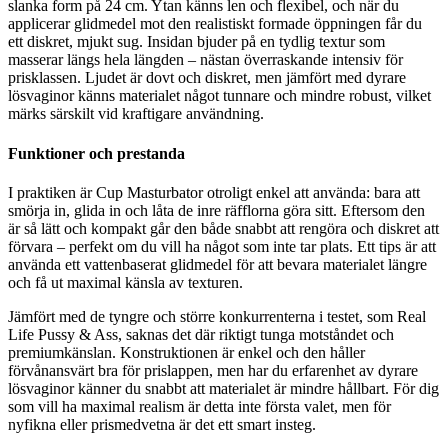
slanka form på 24 cm. Ytan känns len och flexibel, och när du
applicerar glidmedel mot den realistiskt formade öppningen får du
ett diskret, mjukt sug. Insidan bjuder på en tydlig textur som
masserar längs hela längden – nästan överraskande intensiv för
prisklassen. Ljudet är dovt och diskret, men jämfört med dyrare
lösvaginor känns materialet något tunnare och mindre robust, vilket
märks särskilt vid kraftigare användning.
Funktioner och prestanda
I praktiken är Cup Masturbator otroligt enkel att använda: bara att
smörja in, glida in och låta de inre räfflorna göra sitt. Eftersom den
är så lätt och kompakt går den både snabbt att rengöra och diskret att
förvara – perfekt om du vill ha något som inte tar plats. Ett tips är att
använda ett vattenbaserat glidmedel för att bevara materialet längre
och få ut maximal känsla av texturen.
Jämfört med de tyngre och större konkurrenterna i testet, som Real
Life Pussy & Ass, saknas det där riktigt tunga motståndet och
premiumkänslan. Konstruktionen är enkel och den håller
förvånansvärt bra för prislappen, men har du erfarenhet av dyrare
lösvaginor känner du snabbt att materialet är mindre hållbart. För dig
som vill ha maximal realism är detta inte första valet, men för
nyfikna eller prismedvetna är det ett smart insteg.