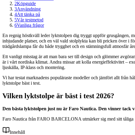
2
Köpguide
3
Användning
4
Att tänka på
5
Vår testmetod
6
Vanliga frågor
En regnig höstkväll leder lyktstolpen dig tryggt uppför grusgången, m
inbjudande platser, och en väl vald stolplykta kan bli pricken över i fö
trädgårdslampa får du både trygghet och en stämningsfull atmosfär åre
Ett vanligt misstag är att man bara ser till design och glömmer avgörand
är i vårt nordiska klimat. Andra missar att kolla energieffektivitet – ex
ljuskälla, IP-klass och montering.
Vi har testat marknadens populäraste modeller och jämfört allt från hål
lyktstolpe bäst i test.
Vilken lyktstolpe är bäst i test 2026?
Den bästa lyktstolpen just nu är Faro Nautica. Den vinner tack v
Faro Nautica från FARO BARCELONA utmärker sig med sitt tåliga gla
Innehåll