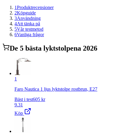
1
Produktrecensioner
2
Köpguide
3
Användning
4
Att tänka på
5
Vår testmetod
6
Vanliga frågor
De
5
bästa
lyktstolpe
na 2026
1
Faro Nautica 1 ljus lyktstolpe rostbrun, E27
Bäst i test
605
kr
9.31
Köp