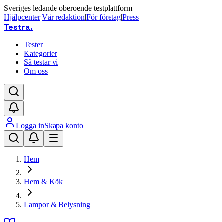
Sveriges ledande oberoende testplattform
Hjälpcenter
|
Vår redaktion
|
För företag
|
Press
Testra
.
Tester
Kategorier
Så testar vi
Om oss
Logga in
Skapa konto
Hem
Hem & Kök
Lampor & Belysning