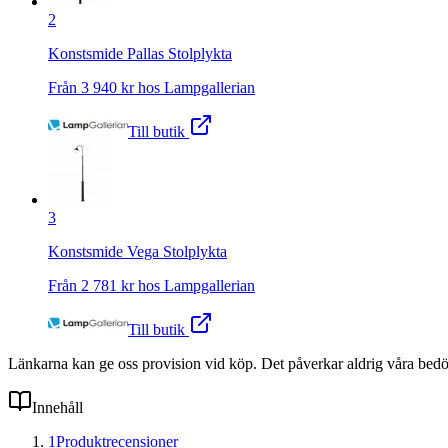
2
Konstsmide Pallas Stolplykta
Från
3 940
kr hos
Lampgallerian
Till butik
3
Konstsmide Vega Stolplykta
Från
2 781
kr hos
Lampgallerian
Till butik
Länkarna kan ge oss provision vid köp. Det påverkar aldrig våra bed
Innehåll
1
Produktrecensioner