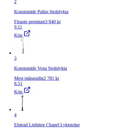
2
Konstsmide Pallas Stolplykta
Finaste premium
3 940
kr
9.11
Köp
3
Konstsmide Vega Stolplykta
Mest mångsidig
2 781
kr
8.51
Köp
4
Elstead Lighting Chapel Lyktstolpe