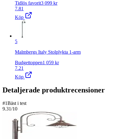
Tidlös favorit
3 099
kr
7.81
Köp
5
Malmbergs Italy Stolplykta 1-arm
Budgettoppen
1 059
kr
7.21
Köp
Detaljerade produktrecensioner
#
1
Bäst i test
9.31
/10