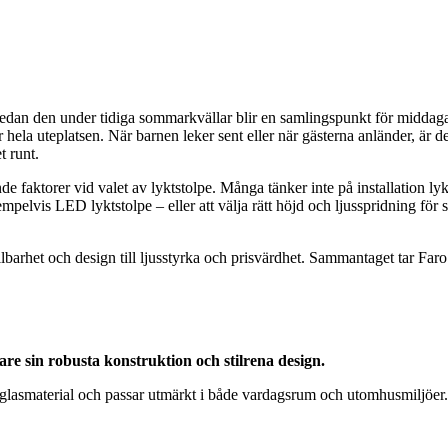
edan den under tidiga sommarkvällar blir en samlingspunkt för middagar
r hela uteplatsen. När barnen leker sent eller när gästerna anländer, är d
t runt.
e faktorer vid valet av lyktstolpe. Många tänker inte på installation lykt
empelvis LED lyktstolpe – eller att välja rätt höjd och ljusspridning för s
lbarhet och design till ljusstyrka och prisvärdhet. Sammantaget tar Faro N
are sin robusta konstruktion och stilrena design.
smaterial och passar utmärkt i både vardagsrum och utomhusmiljöer. 