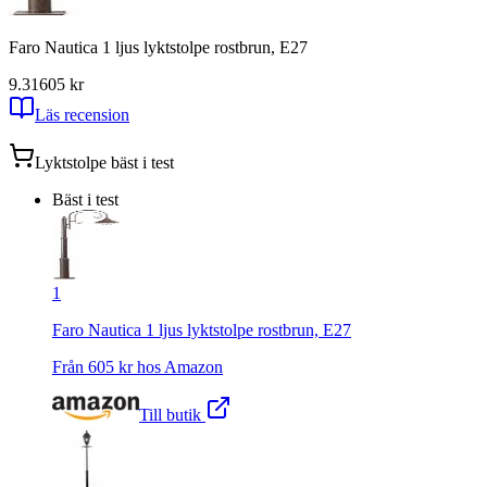
Faro Nautica 1 ljus lyktstolpe rostbrun, E27
9.31
605
kr
Läs recension
Lyktstolpe
bäst i test
Bäst i test
1
Faro Nautica 1 ljus lyktstolpe rostbrun, E27
Från
605
kr hos
Amazon
Till butik