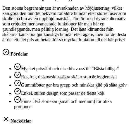
Den största begränsningen är avsaknaden av höjdjustering, vilket
kan göra den mindre bekväm för äldre hundar eller större raser som
skulle må bra av en upphöjd matskål. Jämfört med dyrare alternativ
som erbjuder mer avancerade funktioner får man här en
grundläggande, men pålitlig lösning. Det lätta klirrandet från
skålarna kan störa ljudkänsliga hundar eller ägare, men för de flesta
är det ett litet pris att betala för så mycket funktion till det här priset.
Fördelar
Mycket prisvärd och utsedd av oss till “Bästa billiga”
Rostfria, diskmaskinssäkra skålar som är hygieniska
Gummifötter ger bra grepp och minskar glid på släta golv
Enkel, stilren design som passar de flesta kök
Finns i två storlekar (small och medium) för olika
portioner
Nackdelar