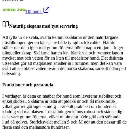
Till butik
Naturlig elegans med tyst servering
Att lyfta ur de svala, svarta keramikskålarna ur den naturfärgade
träställningen ger en känsla av både tyngd och kvalitet. När du
ställer ner dem igen mot gummifötterna hörs knappt ett ljud – inget
pling eller skrap. Skålarna har en len, blank yta och rymmer lagom
mycket mat och vatten för en liten till medelstor hund. Det diskreta
utseendet gör att matplatsen smälter in i rummet, men det kan vara
svårt att snabbt se vattennivån i de mörka skålarna, särskilt i dämpad
belysning.
Funktioner och prestanda
I vardagen är detta en matbar för hund som levererar stabilitet och
enkel skötsel. Skålarna är lätta att plocka ur och tål maskindisk,
vilket gör rengöringen smidig – särskilt praktiskt om hunden är
kladdig vid matplatsen. Träställningen känns robust och står stadigt
tack vare gummifötterna, vilket minimerar både glid och störande
ljud på golvet. Storleksvalet mellan S och M gör att den passar till de
flesta små och mellanstora hundraser.