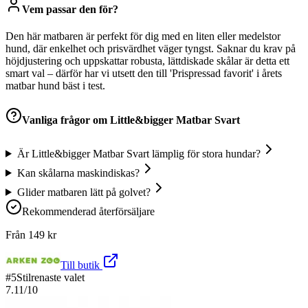
Vem passar den för?
Den här matbaren är perfekt för dig med en liten eller medelstor
hund, där enkelhet och prisvärdhet väger tyngst. Saknar du krav på
höjdjustering och uppskattar robusta, lättdiskade skålar är detta ett
smart val – därför har vi utsett den till 'Prispressad favorit' i årets
matbar hund bäst i test.
Vanliga frågor om
Little&bigger Matbar Svart
Är Little&bigger Matbar Svart lämplig för stora hundar?
Kan skålarna maskindiskas?
Glider matbaren lätt på golvet?
Rekommenderad återförsäljare
Från
149
kr
Till butik
#
5
Stilrenaste valet
7.11
/10