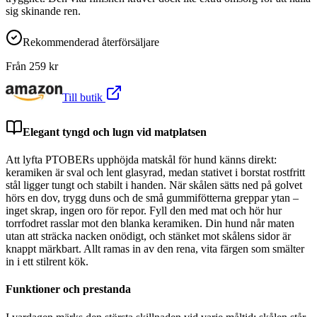
sig skinande ren.
Rekommenderad återförsäljare
Från
259
kr
Till butik
Elegant tyngd och lugn vid matplatsen
Att lyfta PTOBERs upphöjda matskål för hund känns direkt:
keramiken är sval och lent glasyrad, medan stativet i borstat rostfritt
stål ligger tungt och stabilt i handen. När skålen sätts ned på golvet
hörs en dov, trygg duns och de små gummifötterna greppar ytan –
inget skrap, ingen oro för repor. Fyll den med mat och hör hur
torrfodret rasslar mot den blanka keramiken. Din hund når maten
utan att sträcka nacken onödigt, och stänket mot skålens sidor är
knappt märkbart. Allt ramas in av den rena, vita färgen som smälter
in i ett stilrent kök.
Funktioner och prestanda