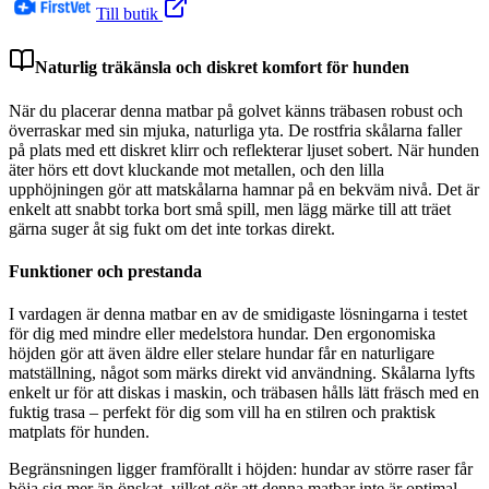
Till butik
Naturlig träkänsla och diskret komfort för hunden
När du placerar denna matbar på golvet känns träbasen robust och
överraskar med sin mjuka, naturliga yta. De rostfria skålarna faller
på plats med ett diskret klirr och reflekterar ljuset sobert. När hunden
äter hörs ett dovt kluckande mot metallen, och den lilla
upphöjningen gör att matskålarna hamnar på en bekväm nivå. Det är
enkelt att snabbt torka bort små spill, men lägg märke till att träet
gärna suger åt sig fukt om det inte torkas direkt.
Funktioner och prestanda
I vardagen är denna matbar en av de smidigaste lösningarna i testet
för dig med mindre eller medelstora hundar. Den ergonomiska
höjden gör att även äldre eller stelare hundar får en naturligare
matställning, något som märks direkt vid användning. Skålarna lyfts
enkelt ur för att diskas i maskin, och träbasen hålls lätt fräsch med en
fuktig trasa – perfekt för dig som vill ha en stilren och praktisk
matplats för hunden.
Begränsningen ligger framförallt i höjden: hundar av större raser får
böja sig mer än önskat, vilket gör att denna matbar inte är optimal