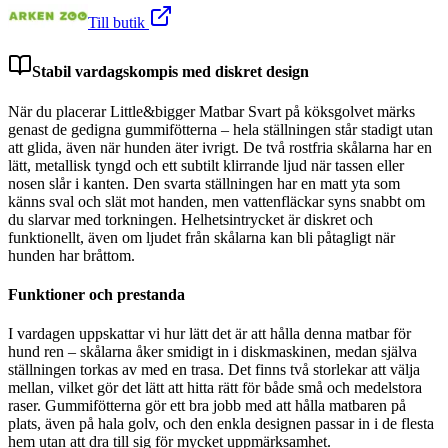
Till butik
Stabil vardagskompis med diskret design
När du placerar Little&bigger Matbar Svart på köksgolvet märks
genast de gedigna gummifötterna – hela ställningen står stadigt utan
att glida, även när hunden äter ivrigt. De två rostfria skålarna har en
lätt, metallisk tyngd och ett subtilt klirrande ljud när tassen eller
nosen slår i kanten. Den svarta ställningen har en matt yta som
känns sval och slät mot handen, men vattenfläckar syns snabbt om
du slarvar med torkningen. Helhetsintrycket är diskret och
funktionellt, även om ljudet från skålarna kan bli påtagligt när
hunden har bråttom.
Funktioner och prestanda
I vardagen uppskattar vi hur lätt det är att hålla denna matbar för
hund ren – skålarna åker smidigt in i diskmaskinen, medan själva
ställningen torkas av med en trasa. Det finns två storlekar att välja
mellan, vilket gör det lätt att hitta rätt för både små och medelstora
raser. Gummifötterna gör ett bra jobb med att hålla matbaren på
plats, även på hala golv, och den enkla designen passar in i de flesta
hem utan att dra till sig för mycket uppmärksamhet.