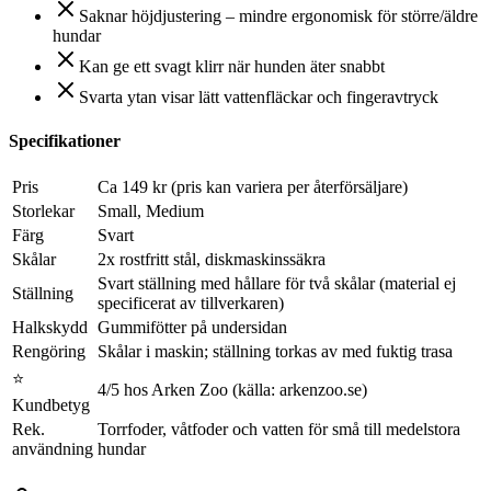
Saknar höjdjustering – mindre ergonomisk för större/äldre
hundar
Kan ge ett svagt klirr när hunden äter snabbt
Svarta ytan visar lätt vattenfläckar och fingeravtryck
Specifikationer
Pris
Ca 149 kr (pris kan variera per återförsäljare)
Storlekar
Small, Medium
Färg
Svart
Skålar
2x rostfritt stål, diskmaskinssäkra
Svart ställning med hållare för två skålar (material ej
Ställning
specificerat av tillverkaren)
Halkskydd
Gummifötter på undersidan
Rengöring
Skålar i maskin; ställning torkas av med fuktig trasa
⭐
4/5 hos Arken Zoo (källa: arkenzoo.se)
Kundbetyg
Rek.
Torrfoder, våtfoder och vatten för små till medelstora
användning
hundar