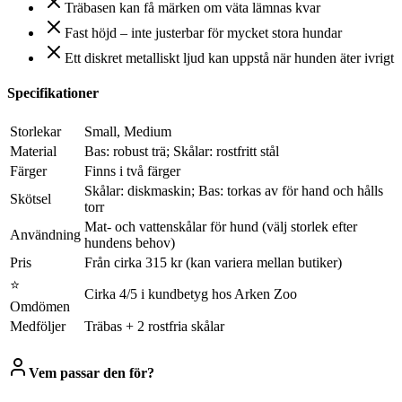
Träbasen kan få märken om väta lämnas kvar
Fast höjd – inte justerbar för mycket stora hundar
Ett diskret metalliskt ljud kan uppstå när hunden äter ivrigt
Specifikationer
Storlekar
Small, Medium
Material
Bas: robust trä; Skålar: rostfritt stål
Färger
Finns i två färger
Skålar: diskmaskin; Bas: torkas av för hand och hålls
Skötsel
torr
Mat- och vattenskålar för hund (välj storlek efter
Användning
hundens behov)
Pris
Från cirka 315 kr (kan variera mellan butiker)
⭐
Cirka 4/5 i kundbetyg hos Arken Zoo
Omdömen
Medföljer
Träbas + 2 rostfria skålar
Vem passar den för?