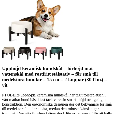
Upphöjd keramisk hundskål – förhöjd mat
vattenskål med rostfritt stålstativ – för små till
medelstora hundar – 15 cm – 2 koppar (30 fl oz) –
vit
PTOBERs upphöjda keramiska hundskål har tagit förstaplatsen i
vårt matbar hund bäst i test tack vare sin smarta höjd och gedigna
konstruktion. Den ergonomiska designen gör det bekvämare för små
till medelstora hundar att äta, medan den robusta känslan ger
trygghet. Den vita finishen kräver dock lite extra omsorg för att hålla