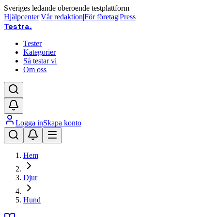
Sveriges ledande oberoende testplattform
Hjälpcenter
|
Vår redaktion
|
För företag
|
Press
Testra
.
Tester
Kategorier
Så testar vi
Om oss
Logga in
Skapa konto
Hem
Djur
Hund