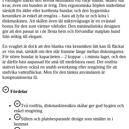
I vardagen märks den största skillnaden vid varje måltid: skålen står
kvar, även om hunden är ivrig. Den ergonomiska höjden underlättar
särskilt för äldre eller kortbenta hundar, och den hygieniska
keramiken är enkel att rengöra – bara att lyfta ur och köra i
diskmaskinen. Att skålen även tål mikrovågsugn är en oväntad
bonus för den som värmer våtfoder. Den minimalistiska designen
gör att den passar in i de flesta hem och förvandlar matplats hund
från stökig till elegant.
En svaghet är dock att den blanka vita keramiken lätt kan få fläckar
av viss mat, särskilt om den står framme länge mellan diskningarna.
För större hundar är kapaciteten – 2 koppar – i minsta laget, och den
är därför bäst anpassad för små till medelstora raser. Det rostfria
stativet kräver också en snabb avtorkning efter rengöring för att
undvika vattenfläckar. Men för den tänkta användaren är
kompromisserna få.
Fördelar
Två rostfria, diskmaskinssäkra skålar ger god hygien och
enkel rengöring
Stilren och platsbesparande design som smälter in i
hemmet