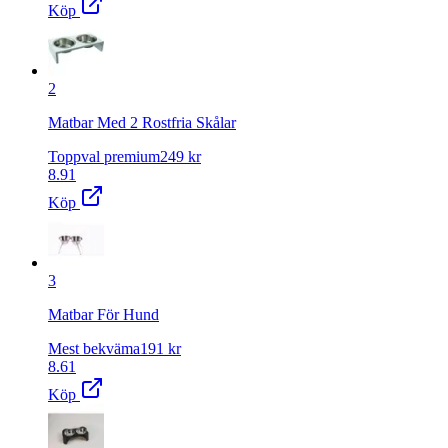
Köp
2
Matbar Med 2 Rostfria Skålar
Toppval premium
249
kr
8.91
Köp
3
Matbar För Hund
Mest bekväma
191
kr
8.61
Köp