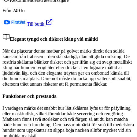
Rekommenderad återförsäljare
Från
249
kr
Till butik
Elegant tyngd och diskret klang vid måltid
När du placerar denna matbar på golvet märks direkt den solida
känslan från träbasen – den står stadigt, utan att glida omkring. De
rostfria skålarna blänker diskret och ger ifrån sig ett svagt metalliskt
kling när hunden ivrigt äter eller dricker. I en lugnare måltid är
ljudnivån låg, och den eleganta träytan ger en ombonad känsla till
din hunds matplats. Däremot måste du torka upp vattenspill snabbt,
eftersom träet annars riskerar att få permanenta fläckar.
Funktioner och prestanda
I vardagen märks det snabbt hur lätt skålarna lyfts ur för påfyllning
eller maskindisk, vilket förenklar både servering och rengöring.
Matbaren finns i två storlekar och två färger, så att du kan matcha
både hund och inredning. Den passar utmärkt för små till medelstora
hundar som uppskattar att slippa böja nacken alltför mycket vid sin
upphöjda matskål.