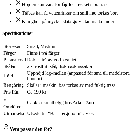
Höjden kan vara för låg för mycket stora raser
Träbas kan få vattenringar om spill inte torkas bort
Kan glida på mycket släta golv utan matta under
Specifikationer
Storlekar
Small, Medium
Färger
Finns i två färger
Basmaterial
Robust trä av god kvalitet
Skålar
2 st rostfritt stål, diskmaskinssäkra
Upphöjd låg–mellan (anpassad för små till medelstora
Höjd
hundar)
Rengöring
Skålar i maskin, bas torkas av med fuktig trasa
Pris från
Ca 199 kr
⭐
Ca 4/5 i kundbetyg hos Arken Zoo
Omdömen
Utmärkelse
Utsedd till “Bästa ergonomi” av oss
Vem passar den för?