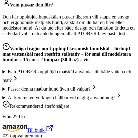
Vem passar den för?
Den här upphöjda hundskålen passar dig som vill skapa en snygg
och ergonomisk matplats hund, särskilt om du har en liten eller
medelstor hund. Är du ute efter både design och funktion är detta ett
självklart val – och anledningen till att PTOBER blev bäst i test.
Vanliga frågor om
Upphöjd keramisk hundskål – förhöjd
mat vattenskål med rostfritt stålstativ – för små till medelstora
hundar – 15 cm – 2 koppar (30 fl oz) – vit
Kan PTOBERs upphöjda matskål användas till både vatten och
mat?
Passar denna matbar hund även till valpar?
Är keramiken verkligen hållbar vid daglig användning?
Rekommenderad återförsäljare
Från
259
kr
Till butik
#
2
Toppval premium