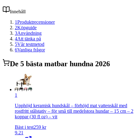
Innehåll
1
Produktrecensioner
2
Köpguide
3
Användning
4
Att tänka på
5
Vår testmetod
6
Vanliga frågor
De
5
bästa
matbar hund
na 2026
1
Upphöjd keramisk hundskål – förhöjd mat vattenskål med
rostfritt stålstativ – för små till medelstora hundar – 15 cm – 2
koppar (30 fl oz) – vit
Bäst i test
259
kr
9.21