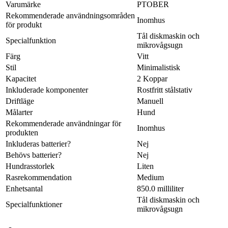
Varumärke
PTOBER
Rekommenderade användningsområden
Inomhus
för produkt
Tål diskmaskin och
Specialfunktion
mikrovågsugn
Färg
Vitt
Stil
Minimalistisk
Kapacitet
2 Koppar
Inkluderade komponenter
Rostfritt stålstativ
Driftläge
Manuell
Målarter
Hund
Rekommenderade användningar för
Inomhus
produkten
Inkluderas batterier?
Nej
Behövs batterier?
Nej
Hundrasstorlek
Liten
Rasrekommendation
Medium
Enhetsantal
850.0 milliliter
Tål diskmaskin och
Specialfunktioner
mikrovågsugn