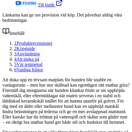
Till butik
Länkarna kan ge oss provision vid köp. Det påverkar aldrig våra
bedömningar.
Innehåll
1
Produktrecensioner
2
Köpguide
3
Användning
4
Att tänka på
5
Vår testmetod
6
Vanliga frågor
Att duka upp en trivsam matplats för hunden blir snabbt en
vardagsrutin – men hur stor skillnad kan egentligen rätt matbar göra?
Föreställ dig morgnarna när hunden klunkar friskt ur sin upphöjda
vattenskål, eller eftermiddagar när maten serveras i en stabil och
lättdiskad keramikskål istället för att hamna utanför på golvet. För
dig med en äldre eller mellanstor hund kan en upphöjd matskål
lindra belastningen på lederna och ge en mer avslappnad matstund.
Eller kanske har du tröttnat på vattenspill och skålar som glider runt
– en riktigt bra matbar hund ger både stil och funktion till hemmet.