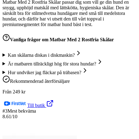
Matbar Med 2 Rostfria Skålar passar dig som vill ge din hund en
snygg, upphöjd matskål med lättskötta, hygieniska skålar. Den är
särskilt bra för stilmedvetna hundägare med små till medelstora
hundar, och därför har vi utsett den till vårt toppval i
premiumsegmentet för matbar hund bäst i test.
Vanliga frågor om
Matbar Med 2 Rostfria Skålar
Kan skålarna diskas i diskmaskin?
Är matbaren tillräckligt hög för stora hundar?
Hur undviker jag fläckar på träbasen?
Rekommenderad återförsäljare
Från
249
kr
Till butik
#
3
Mest bekväma
8.61
/10