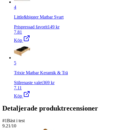
4
Little&bigger Matbar Svart
Prispressad favorit
149
kr
7.81
Köp
5
Trixie Matbar Keramik & Trä
Stilrenaste valet
369
kr
7.11
Köp
Detaljerade produktrecensioner
#
1
Bäst i test
9.21
/10