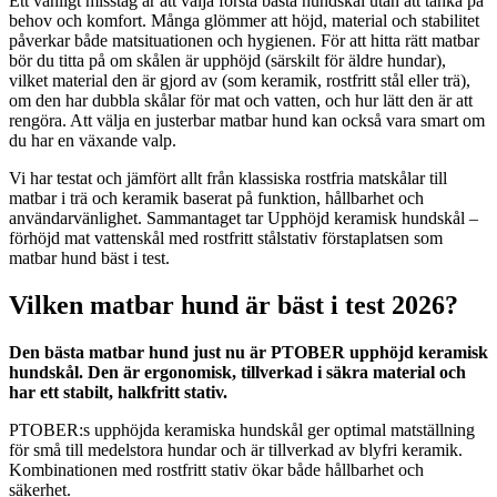
Ett vanligt misstag är att välja första bästa hundskål utan att tänka på
behov och komfort. Många glömmer att höjd, material och stabilitet
påverkar både matsituationen och hygienen. För att hitta rätt matbar
bör du titta på om skålen är upphöjd (särskilt för äldre hundar),
vilket material den är gjord av (som keramik, rostfritt stål eller trä),
om den har dubbla skålar för mat och vatten, och hur lätt den är att
rengöra. Att välja en justerbar matbar hund kan också vara smart om
du har en växande valp.
Vi har testat och jämfört allt från klassiska rostfria matskålar till
matbar i trä och keramik baserat på funktion, hållbarhet och
användarvänlighet. Sammantaget tar Upphöjd keramisk hundskål –
förhöjd mat vattenskål med rostfritt stålstativ förstaplatsen som
matbar hund bäst i test.
Vilken matbar hund är bäst i test 2026?
Den bästa matbar hund just nu är PTOBER upphöjd keramisk
hundskål. Den är ergonomisk, tillverkad i säkra material och
har ett stabilt, halkfritt stativ.
PTOBER:s upphöjda keramiska hundskål ger optimal matställning
för små till medelstora hundar och är tillverkad av blyfri keramik.
Kombinationen med rostfritt stativ ökar både hållbarhet och
säkerhet.