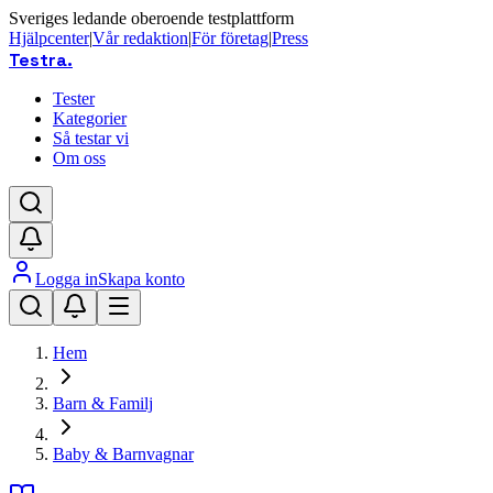
Sveriges ledande oberoende testplattform
Hjälpcenter
|
Vår redaktion
|
För företag
|
Press
Testra
.
Tester
Kategorier
Så testar vi
Om oss
Logga in
Skapa konto
Hem
Barn & Familj
Baby & Barnvagnar