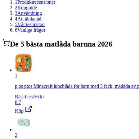
1
Produktrecensioner
2
Köpguide
3
Användning
4
Att tänka på
5
Vår testmetod
6
Vanliga frågor
De
5
bästa
matlåda barn
na 2026
1
p:os p:os Minecraft lunchlåda för barn med 3 fack, matlåda av pl
Bäst i test
56
kr
8.7
Köp
2