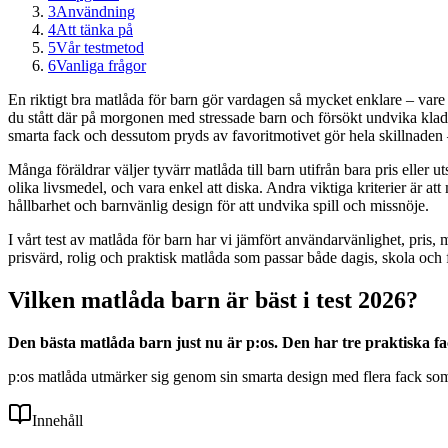
3
Användning
4
Att tänka på
5
Vår testmetod
6
Vanliga frågor
En riktigt bra matlåda för barn gör vardagen så mycket enklare – vare s
du stått där på morgonen med stressade barn och försökt undvika kladd 
smarta fack och dessutom pryds av favoritmotivet gör hela skillnaden
Många föräldrar väljer tyvärr matlåda till barn utifrån bara pris eller 
olika livsmedel, och vara enkel att diska. Andra viktiga kriterier är a
hållbarhet och barnvänlig design för att undvika spill och missnöje.
I vårt test av matlåda för barn har vi jämfört användarvänlighet, pris
prisvärd, rolig och praktisk matlåda som passar både dagis, skola och f
Vilken matlåda barn är bäst i test 2026?
Den bästa matlåda barn just nu är p:os. Den har tre praktiska fa
p:os matlåda utmärker sig genom sin smarta design med flera fack som gö
Innehåll