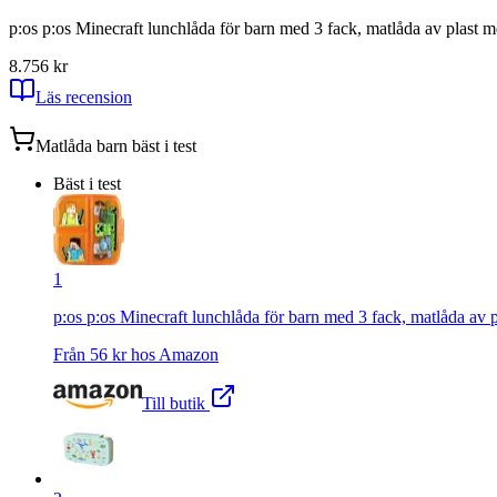
p:os p:os Minecraft lunchlåda för barn med 3 fack, matlåda av plast me
8.7
56
kr
Läs recension
Matlåda barn
bäst i test
Bäst i test
1
p:os p:os Minecraft lunchlåda för barn med 3 fack, matlåda av pl
Från
56
kr hos
Amazon
Till butik