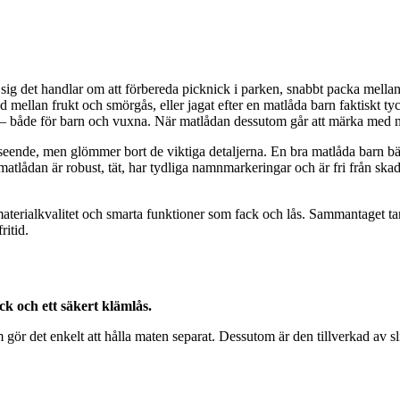
ig det handlar om att förbereda picknick i parken, snabbt packa mellanmå
mellan frukt och smörgås, eller jagat efter en matlåda barn faktiskt tyck
 – både för barn och vuxna. När matlådan dessutom går att märka med na
utseende, men glömmer bort de viktiga detaljerna. En bra matlåda barn bäst
tt matlådan är robust, tät, har tydliga namnmarkeringar och är fri från 
, materialkvalitet och smarta funktioner som fack och lås. Sammantaget t
ritid.
ck och ett säkert klämlås.
r det enkelt att hålla maten separat. Dessutom är den tillverkad av slit