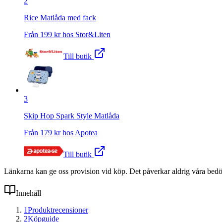
2
Rice Matlåda med fack
Från
199
kr hos
Stor&Liten
Till butik
3
Skip Hop Spark Style Matlåda
Från
179
kr hos
Apotea
Till butik
Länkarna kan ge oss provision vid köp. Det påverkar aldrig våra bed
Innehåll
1
Produktrecensioner
2
Köpguide