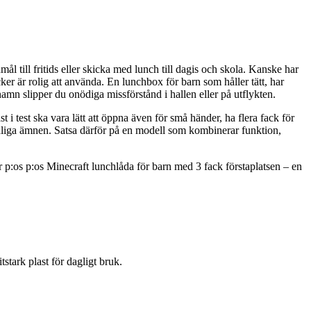
l till fritids eller skicka med lunch till dagis och skola. Kanske har
er är rolig att använda. En lunchbox för barn som håller tätt, har
mn slipper du onödiga missförstånd i hallen eller på utflykten.
 i test ska vara lätt att öppna även för små händer, ha flera fack för
skadliga ämnen. Satsa därför på en modell som kombinerar funktion,
ar p:os p:os Minecraft lunchlåda för barn med 3 fack förstaplatsen – en
stark plast för dagligt bruk.