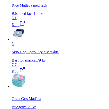
Rice Matlåda med fack
Bäst med fack
199
kr
8.1
Köp
3
Skip Hop Spark Style Matlåda
Bäst för snacks
179
kr
7.7
Köp
4
Greta Gris Matlåda
Budgetval
79
kr