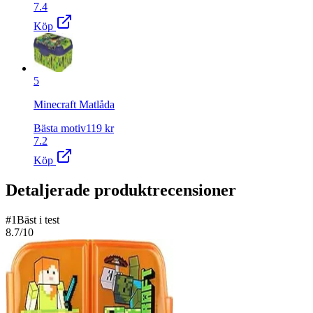
7.4
Köp
5
Minecraft Matlåda
Bästa motiv
119
kr
7.2
Köp
Detaljerade produktrecensioner
#
1
Bäst i test
8.7
/10