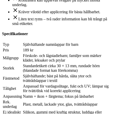
Kontrasten kan upplevas svagare på mycket mörka
underlag.
Kräver vilotid efter applicering för bästa hållbarhet.
Liten text ryms – två rader information kan bli trångt på
små etiketter.
Specifikationer
Typ
Självhäftande namnlappar för barn
Pris
189 kr
Förskole- och lågstadiebarn; familjer som märker
Målgrupp
kläder, leksaker och prylar
Standardetikett cirka 30 × 13 mm, rundade hörn
Storlek
(blandade format kan förekomma)
Självhäftande; bäst på hårda, släta ytor och
Fästmetod
tvättrådslappar i textil
Anpassad för vardagsslitage, fukt och UV; lämpar sig
Tålighet
för tvätt/disk vid korrekt applicering
Anpassning
Namn + ikon + färgtema; fokus på läsbarhet
Rek.
Plast, metall, lackade ytor, glas, tvättrådslappar
underlag
Ej idealiskt
Silikon, gummi med kraftig struktur, luddiga eller