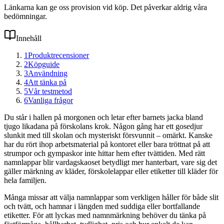
Länkarna kan ge oss provision vid köp. Det påverkar aldrig våra
bedömningar.
Innehåll
1
Produktrecensioner
2
Köpguide
3
Användning
4
Att tänka på
5
Vår testmetod
6
Vanliga frågor
Du står i hallen på morgonen och letar efter barnets jacka bland
tjugo likadana på förskolans krok. Någon gång har ett gosedjur
slunkit med till skolan och mysteriskt försvunnit – omärkt. Kanske
har du rört ihop arbetsmaterial på kontoret eller bara tröttnat på att
strumpor och gympaskor inte hittar hem efter tvättiden. Med rätt
namnlappar blir vardagskaoset betydligt mer hanterbart, vare sig det
gäller märkning av kläder, förskolelappar eller etiketter till kläder för
hela familjen.
Många missar att välja namnlappar som verkligen håller för både slit
och tvätt, och hamnar i längden med suddiga eller bortfallande
etiketter. För att lyckas med namnmärkning behöver du tänka på