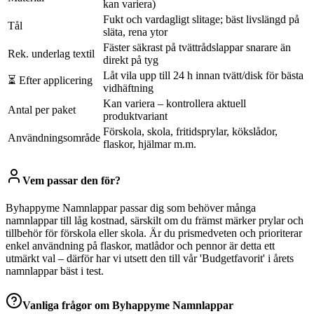
kan variera)
Fukt och vardagligt slitage; bäst livslängd på
Tål
släta, rena ytor
Fäster säkrast på tvättrådslappar snarare än
Rek. underlag textil
direkt på tyg
Låt vila upp till 24 h innan tvätt/disk för bästa
⏳ Efter applicering
vidhäftning
Kan variera – kontrollera aktuell
Antal per paket
produktvariant
Förskola, skola, fritidsprylar, kökslådor,
Användningsområde
flaskor, hjälmar m.m.
Vem passar den för?
Byhappyme Namnlappar passar dig som behöver många
namnlappar till låg kostnad, särskilt om du främst märker prylar och
tillbehör för förskola eller skola. Är du prismedveten och prioriterar
enkel användning på flaskor, matlådor och pennor är detta ett
utmärkt val – därför har vi utsett den till vår 'Budgetfavorit' i årets
namnlappar bäst i test.
Vanliga frågor om
Byhappyme Namnlappar