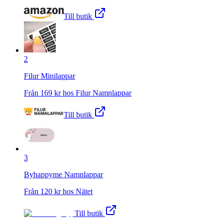
Till butik
2
Filur Minilappar
Från
169
kr hos
Filur Namnlappar
Till butik
3
Byhappyme Namnlappar
Från
120
kr hos
Nätet
Till butik