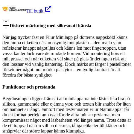
Till butik
Diskret märkning med silkesmatt känsla
När jag trycker fast en Filur Minilapp på dotterns nappsköld känns
den tunna etiketten nästan osynlig mot plasten – den matta ytan
reflekterar knappt något ljus och känns len mot fingertoppen, utan
vassa kanter tack vare de rundade hörnen. Vid montering hörs ett
milt prassel och när etiketten väl sitter på plats är det ingen risk att
den lossnar vid vanlig hantering. Dock märks att färger i pastelltoner
försvinner något mot mörka plastytor – en tydlig kontrast är att
föredra för bästa synlighet.
Funktioner och prestanda
Begränsningen ligger främst i att minilapparna inte fäster lika bra på
silikon, gummerade eller ojämna ytor, och texten blir snabbt för liten
om namnet är långt. Jämfört med testvinnaren Filur Namnlappar får
du ett format perfekt anpassat för de allra minsta prylarna, men
kompromissar något med läsbarheten vid längre namn. Trots detta är
de ett toppval när du vill ha diskreta, tåliga etiketter till kläder och
småprylar där större lappar känns klumpiga.