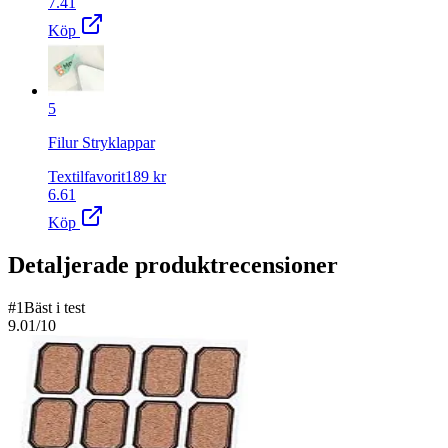
7.41
Köp
5
Filur Stryklappar
Textilfavorit
189
kr
6.61
Köp
Detaljerade produktrecensioner
#
1
Bäst i test
9.01
/10