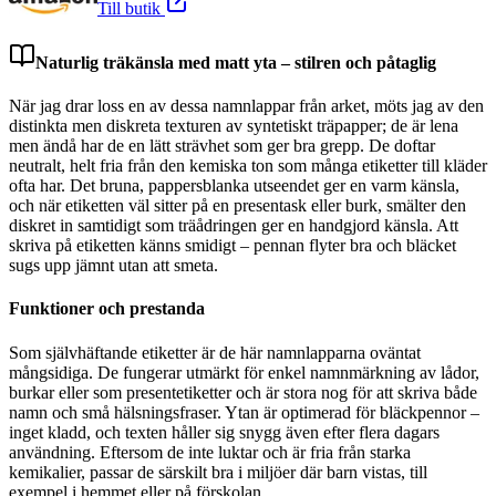
Till butik
Naturlig träkänsla med matt yta – stilren och påtaglig
När jag drar loss en av dessa namnlappar från arket, möts jag av den
distinkta men diskreta texturen av syntetiskt träpapper; de är lena
men ändå har de en lätt strävhet som ger bra grepp. De doftar
neutralt, helt fria från den kemiska ton som många etiketter till kläder
ofta har. Det bruna, pappersblanka utseendet ger en varm känsla,
och när etiketten väl sitter på en presentask eller burk, smälter den
diskret in samtidigt som träådringen ger en handgjord känsla. Att
skriva på etiketten känns smidigt – pennan flyter bra och bläcket
sugs upp jämnt utan att smeta.
Funktioner och prestanda
Som självhäftande etiketter är de här namnlapparna oväntat
mångsidiga. De fungerar utmärkt för enkel namnmärkning av lådor,
burkar eller som presentetiketter och är stora nog för att skriva både
namn och små hälsningsfraser. Ytan är optimerad för bläckpennor –
inget kladd, och texten håller sig snygg även efter flera dagars
användning. Eftersom de inte luktar och är fria från starka
kemikalier, passar de särskilt bra i miljöer där barn vistas, till
exempel i hemmet eller på förskolan.