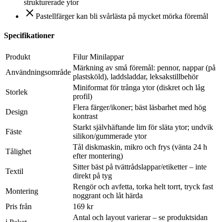
strukturerade ytor
Pastellfärger kan bli svårlästa på mycket mörka föremål
Specifikationer
Produkt
Filur Minilappar
Märkning av små föremål: pennor, nappar (på
Användningsområde
plastsköld), laddsladdar, leksakstillbehör
Miniformat för trånga ytor (diskret och låg
Storlek
profil)
Flera färger/ikoner; bäst läsbarhet med hög
Design
kontrast
Starkt självhäftande lim för släta ytor; undvik
Fäste
silikon/gummerade ytor
Tål diskmaskin, mikro och frys (vänta 24 h
Tålighet
efter montering)
Sitter bäst på tvättrådslappar/etiketter – inte
Textil
direkt på tyg
Rengör och avfetta, torka helt torrt, tryck fast
Montering
noggrant och låt härda
Pris från
169 kr
Antal och layout varierar – se produktsidan