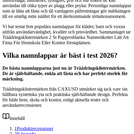
fästförmåga, hållbarhet, tydlighet, pris och hur enkelt de kan
användas till olika typer av plagg eller prylar. Personliga namnlappar
som är lätta att fästa och tål vardagens påfrestningar gör märkningen
till en smidig rutin istället för ett återkommande irritationsmoment.
Vi har testat fem populära namnlappar för kläder, barn och vuxna
utifrån användarvänlighet, kvalitet och prisvärdhet. Sammantaget tar
Träådringsklistermärken 2 St Pappersblanka Namnetiketter Lätt Att
Fästa För Hemskola Eller Kontor förstaplatsen.
Vilka namnlappar är bäst i test 2026?
De bästa namnlapparna just nu är Träådringsklistermärken.
De är självhäftande, enkla att fästa och har perfekt storlek för
märkning.
Träådringsklistermärken från CAXUSD utmärker sig tack vare sin
hållbara syntetiska yta och praktiska självhäftande design. Perfekta
för både hem, skola och kontor, enligt aktuella tester och
användarrecensioner.
Innehåll
1
Produktrecensioner
2
Köpguide