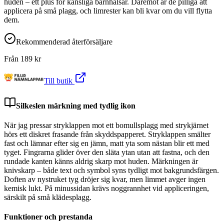
huden – ett plus för känsliga barnhalsar. Däremot är de pilliga att
applicera på små plagg, och limrester kan bli kvar om du vill flytta
dem.
Rekommenderad återförsäljare
Från
189
kr
Till butik
Silkeslen märkning med tydlig ikon
När jag pressar stryklappen mot ett bomullsplagg med strykjärnet
hörs ett diskret frasande från skyddspapperet. Stryklappen smälter
fast och lämnar efter sig en jämn, matt yta som nästan blir ett med
tyget. Fingrarna glider över den släta ytan utan att fastna, och den
rundade kanten känns aldrig skarp mot huden. Märkningen är
knivskarp – både text och symbol syns tydligt mot bakgrundsfärgen.
Doften av nystruket tyg dröjer sig kvar, men limmet avger ingen
kemisk lukt. På minussidan krävs noggrannhet vid appliceringen,
särskilt på små klädesplagg.
Funktioner och prestanda