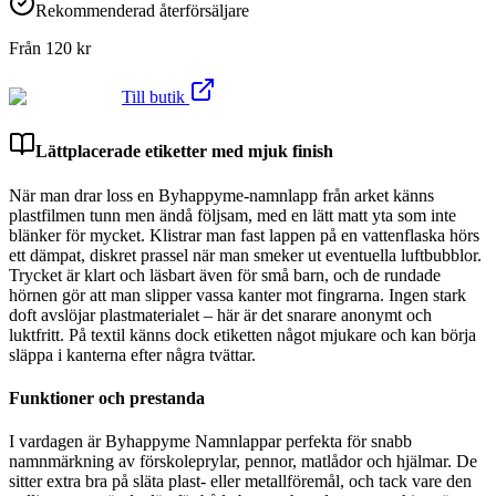
Rekommenderad återförsäljare
Från
120
kr
Till butik
Lättplacerade etiketter med mjuk finish
När man drar loss en Byhappyme-namnlapp från arket känns
plastfilmen tunn men ändå följsam, med en lätt matt yta som inte
blänker för mycket. Klistrar man fast lappen på en vattenflaska hörs
ett dämpat, diskret prassel när man smeker ut eventuella luftbubblor.
Trycket är klart och läsbart även för små barn, och de rundade
hörnen gör att man slipper vassa kanter mot fingrarna. Ingen stark
doft avslöjar plastmaterialet – här är det snarare anonymt och
luktfritt. På textil känns dock etiketten något mjukare och kan börja
släppa i kanterna efter några tvättar.
Funktioner och prestanda
I vardagen är Byhappyme Namnlappar perfekta för snabb
namnmärkning av förskoleprylar, pennor, matlådor och hjälmar. De
sitter extra bra på släta plast- eller metallföremål, och tack vare den