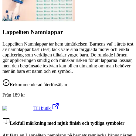
Lappeliten Namnlappar
Lappeliten Namnlappar tar hem utmärkelsen 'Barnens val' i årets test
av namnlappar bäst i test, tack vare sina färgglada motiv och enkla
applicering som verkligen tilltalar yngre barn. De rundade hörnen
gör appliceringen smidig och minskar risken för att lapparna lossnar,
men den begränsade textytan kan bli en utmaning om man behöver
mer än bara ett namn och en symbol.
Rekommenderad återförsäljare
Från
189
kr
Till butik
Lekfull märkning med mjuk finish och tydliga symboler
Att fästa en Lappeliten-namnlapp på barnets regnjacka känns nästan