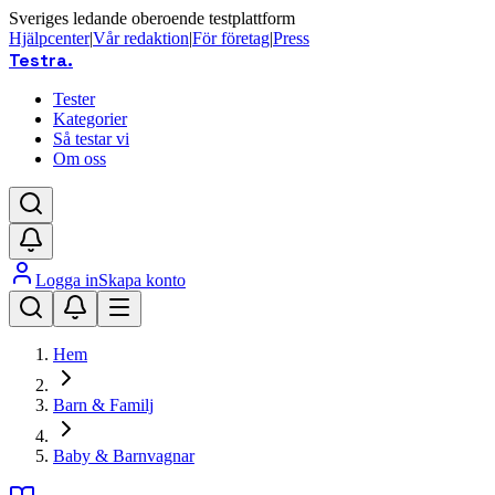
Sveriges ledande oberoende testplattform
Hjälpcenter
|
Vår redaktion
|
För företag
|
Press
Testra
.
Tester
Kategorier
Så testar vi
Om oss
Logga in
Skapa konto
Hem
Barn & Familj
Baby & Barnvagnar