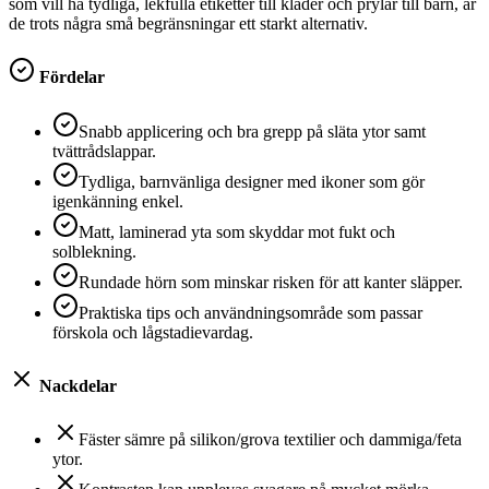
som vill ha tydliga, lekfulla etiketter till kläder och prylar till barn, är
de trots några små begränsningar ett starkt alternativ.
Fördelar
Snabb applicering och bra grepp på släta ytor samt
tvättrådslappar.
Tydliga, barnvänliga designer med ikoner som gör
igenkänning enkel.
Matt, laminerad yta som skyddar mot fukt och
solblekning.
Rundade hörn som minskar risken för att kanter släpper.
Praktiska tips och användningsområde som passar
förskola och lågstadievardag.
Nackdelar
Fäster sämre på silikon/grova textilier och dammiga/feta
ytor.