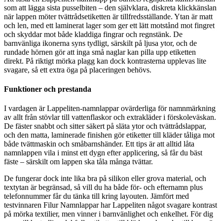
som att lägga sista pusselbiten – den självklara, diskreta klickkänslan
när lappen möter tvättrådsetiketten är tillfredsställande. Ytan är matt
och len, med ett laminerat lager som ger ett lätt motstånd mot fingret
och skyddar mot både kladdiga fingrar och regnstänk. De
barnvänliga ikonerna syns tydligt, särskilt på ljusa ytor, och de
rundade hörnen gör att inga små naglar kan pilla upp etiketten
direkt. På riktigt mörka plagg kan dock kontrasterna upplevas lite
svagare, så ett extra öga på placeringen behövs.
Funktioner och prestanda
I vardagen är Lappeliten-namnlappar ovärderliga för namnmärkning
av allt från stövlar till vattenflaskor och extrakläder i förskoleväskan.
De fäster snabbt och sitter säkert på släta ytor och tvättrådslappar,
och den matta, laminerade finishen gör etiketter till kläder tåliga mot
både tvättmaskin och småbarnshänder. Ett tips är att alltid låta
namnlappen vila i minst ett dygn efter applicering, så får du bäst
fäste – särskilt om lappen ska tåla många tvättar.
De fungerar dock inte lika bra på silikon eller grova material, och
textytan är begränsad, så vill du ha både för- och efternamn plus
telefonnummer får du tänka till kring layouten. Jämfört med
testvinnaren Filur Namnlappar har Lappeliten något svagare kontrast
på mörka textilier, men vinner i barnvänlighet och enkelhet. För dig