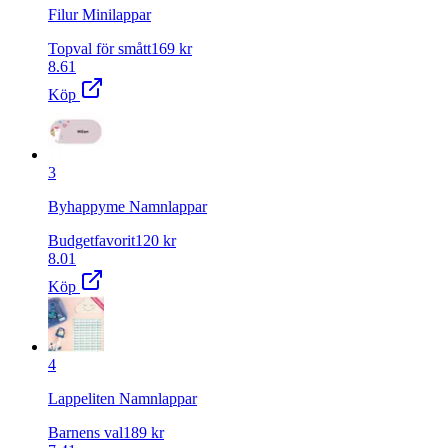
Filur Minilappar
Topval för smått
169
kr
8.61
Köp
3
Byhappyme Namnlappar
Budgetfavorit
120
kr
8.01
Köp
4
Lappeliten Namnlappar
Barnens val
189
kr