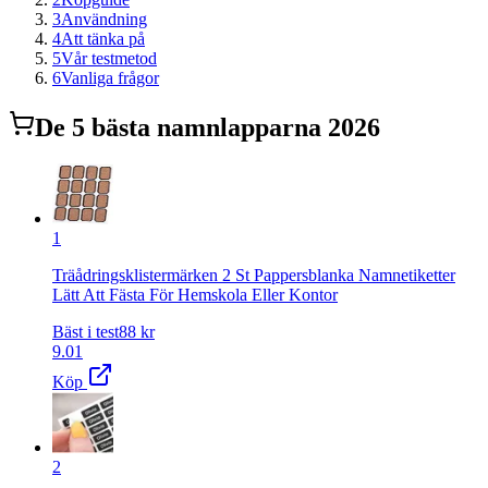
3
Användning
4
Att tänka på
5
Vår testmetod
6
Vanliga frågor
De
5
bästa
namnlappar
na 2026
1
Träådringsklistermärken 2 St Pappersblanka Namnetiketter
Lätt Att Fästa För Hemskola Eller Kontor
Bäst i test
88
kr
9.01
Köp
2