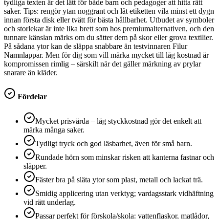
tydliga texten är det lätt för både barn och pedagoger att hitta rätt
saker. Tips: rengör ytan noggrant och låt etiketten vila minst ett dygn
innan första disk eller tvätt för bästa hållbarhet. Utbudet av symboler
och storlekar är inte lika brett som hos premiumalternativen, och den
tunnare känslan märks om du sätter dem på skor eller grova textilier.
På sådana ytor kan de släppa snabbare än testvinnaren Filur
Namnlappar. Men för dig som vill märka mycket till låg kostnad är
kompromissen rimlig – särskilt när det gäller märkning av prylar
snarare än kläder.
Fördelar
Mycket prisvärda – låg styckkostnad gör det enkelt att
märka många saker.
Tydligt tryck och god läsbarhet, även för små barn.
Rundade hörn som minskar risken att kanterna fastnar och
släpper.
Fäster bra på släta ytor som plast, metall och lackat trä.
Smidig applicering utan verktyg; vardagsstark vidhäftning
vid rätt underlag.
Passar perfekt för förskola/skola: vattenflaskor, matlådor,