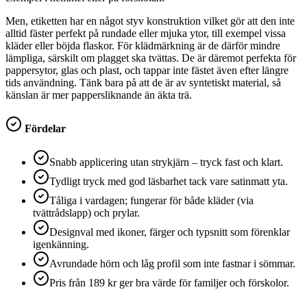
Men, etiketten har en något styv konstruktion vilket gör att den inte
alltid fäster perfekt på rundade eller mjuka ytor, till exempel vissa
kläder eller böjda flaskor. För klädmärkning är de därför mindre
lämpliga, särskilt om plagget ska tvättas. De är däremot perfekta för
pappersytor, glas och plast, och tappar inte fästet även efter längre
tids användning. Tänk bara på att de är av syntetiskt material, så
känslan är mer pappersliknande än äkta trä.
Fördelar
Snabb applicering utan strykjärn – tryck fast och klart.
Tydligt tryck med god läsbarhet tack vare satinmatt yta.
Tåliga i vardagen; fungerar för både kläder (via
tvättrådslapp) och prylar.
Designval med ikoner, färger och typsnitt som förenklar
igenkänning.
Avrundade hörn och låg profil som inte fastnar i sömmar.
Pris från 189 kr ger bra värde för familjer och förskolor.