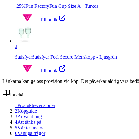
-25%Fun FactoryFun Cup Size A - Turkos
Till butik
3
SatisfyerSatisfyer Feel Secure Menskopp - Ljusgrön
Till butik
Länkarna kan ge oss provision vid köp. Det påverkar aldrig våra bed
Innehåll
1
Produktrecensioner
2
Köpguide
3
Användning
4
Att tänka på
5
Vår testmetod
6
Vanliga frågor