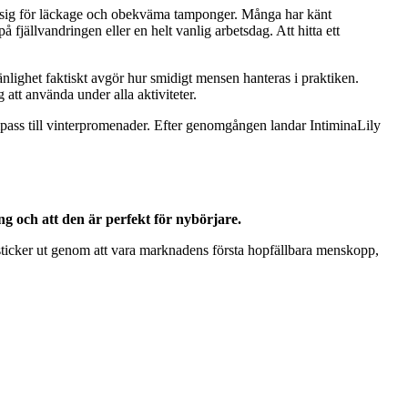
oa sig för läckage och obekväma tamponger. Många har känt
å fjällvandringen eller en helt vanlig arbetsdag. Att hitta ett
vänlighet faktiskt avgör hur smidigt mensen hanteras i praktiken.
att använda under alla aktiviteter.
pass till vinterpromenader. Efter genomgången landar IntiminaLily
g och att den är perfekt för nybörjare.
sticker ut genom att vara marknadens första hopfällbara menskopp,