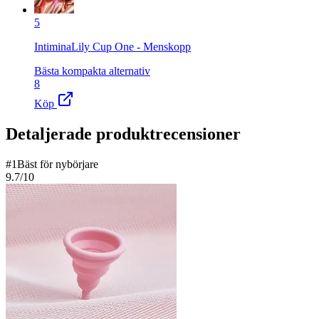
5
IntiminaLily Cup One - Menskopp
Bästa kompakta alternativ
8
Köp
Detaljerade produktrecensioner
#
1
Bäst för nybörjare
9.7
/10