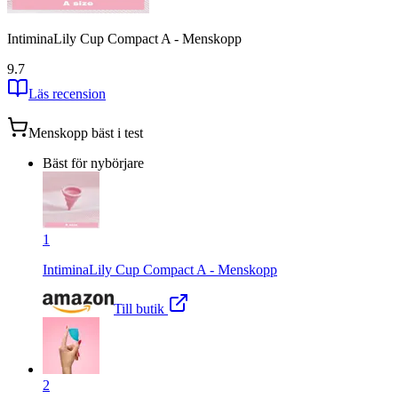
IntiminaLily Cup Compact A - Menskopp
9.7
Läs recension
Menskopp
bäst i test
Bäst för nybörjare
1
IntiminaLily Cup Compact A - Menskopp
Till butik
2