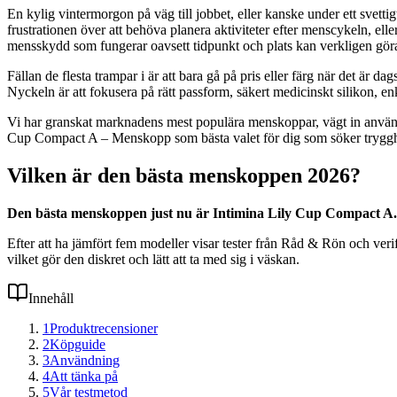
En kylig vintermorgon på väg till jobbet, eller kanske under ett sve
frustrationen över att behöva planera aktiviteter efter menscykeln, eller
mensskydd som fungerar oavsett tidpunkt och plats kan verkligen göra s
Fällan de flesta trampar i är att bara gå på pris eller färg när det är 
Nyckeln är att fokusera på rätt passform, säkert medicinskt silikon, e
Vi har granskat marknadens mest populära menskoppar, vägt in använd
Cup Compact A – Menskopp som bästa valet för dig som söker trygghet
Vilken är den bästa menskoppen 2026?
Den bästa menskoppen just nu är Intimina Lily Cup Compact A. De
Efter att ha jämfört fem modeller visar tester från Råd & Rön och ve
vilket gör den diskret och lätt att ta med sig i väskan.
Innehåll
1
Produktrecensioner
2
Köpguide
3
Användning
4
Att tänka på
5
Vår testmetod