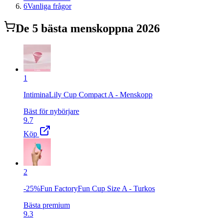
6
Vanliga frågor
De
5
bästa
menskopp
na 2026
1
IntiminaLily Cup Compact A - Menskopp
Bäst för nybörjare
9.7
Köp
2
-25%Fun FactoryFun Cup Size A - Turkos
Bästa premium
9.3