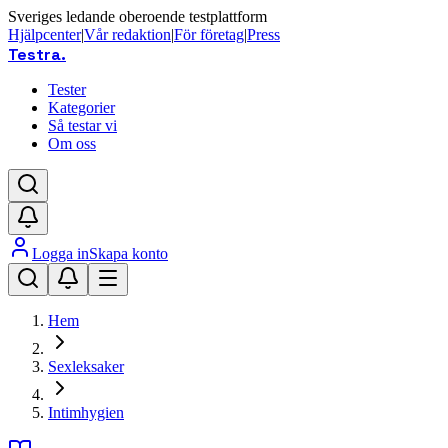
Sveriges ledande oberoende testplattform
Hjälpcenter
|
Vår redaktion
|
För företag
|
Press
Testra
.
Tester
Kategorier
Så testar vi
Om oss
Logga in
Skapa konto
Hem
Sexleksaker
Intimhygien