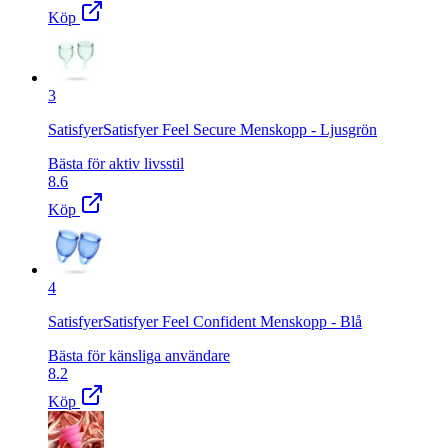
Köp
3
SatisfyerSatisfyer Feel Secure Menskopp - Ljusgrön
Bästa för aktiv livsstil
8.6
Köp
4
SatisfyerSatisfyer Feel Confident Menskopp - Blå
Bästa för känsliga användare
8.2
Köp