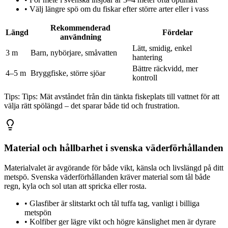
•
Välj längre spö om du fiskar efter större arter eller i vass
Rekommenderad
Längd
Fördelar
användning
Lätt, smidig, enkel
3 m
Barn, nybörjare, småvatten
hantering
Bättre räckvidd, mer
4–5 m
Bryggfiske, större sjöar
kontroll
Tips:
Tips: Mät avståndet från din tänkta fiskeplats till vattnet för att
välja rätt spölängd – det sparar både tid och frustration.
Material och hållbarhet i svenska väderförhållanden
Materialvalet är avgörande för både vikt, känsla och livslängd på ditt
metspö. Svenska väderförhållanden kräver material som tål både
regn, kyla och sol utan att spricka eller rosta.
•
Glasfiber är slitstarkt och tål tuffa tag, vanligt i billiga
metspön
•
Kolfiber ger lägre vikt och högre känslighet men är dyrare