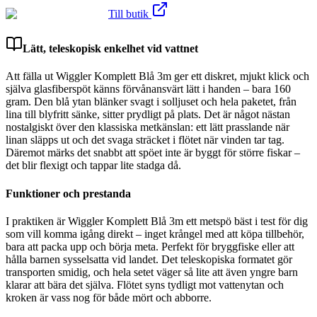
Till butik
Lätt, teleskopisk enkelhet vid vattnet
Att fälla ut Wiggler Komplett Blå 3m ger ett diskret, mjukt klick och
själva glasfiberspöt känns förvånansvärt lätt i handen – bara 160
gram. Den blå ytan blänker svagt i solljuset och hela paketet, från
lina till blyfritt sänke, sitter prydligt på plats. Det är något nästan
nostalgiskt över den klassiska metkänslan: ett lätt prasslande när
linan släpps ut och det svaga sträcket i flötet när vinden tar tag.
Däremot märks det snabbt att spöet inte är byggt för större fiskar –
det blir flexigt och tappar lite stadga då.
Funktioner och prestanda
I praktiken är Wiggler Komplett Blå 3m ett metspö bäst i test för dig
som vill komma igång direkt – inget krångel med att köpa tillbehör,
bara att packa upp och börja meta. Perfekt för bryggfiske eller att
hålla barnen sysselsatta vid landet. Det teleskopiska formatet gör
transporten smidig, och hela setet väger så lite att även yngre barn
klarar att bära det själva. Flötet syns tydligt mot vattenytan och
kroken är vass nog för både mört och abborre.