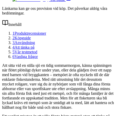
Länkarna kan ge oss provision vid köp. Det påverkar aldrig våra
bedömningar.
Innehåll
1
Produktrecensioner
2
Köpguide
3
Användning
4
Att tänka på
5
Vår testmetod
6
Vanliga frågor
Att sitta vid en stilla sjö en tidig sommarmorgon, känna spänningen
när flötet plötsligt dyker under ytan, eller dela glädjen över ett napp
med barnen vid bryggkanten – metspöet är ofta nyckeln till de där
enklaste fiskestunderna. Med rätt utrustning blir det dessutom
mycket roligare, vare sig du är nybörjare som vill fånga dina första
abborrar eller van sportfiskare ute efter avslappning. Många minns
sin allra första fisk med just ett metspö, och för många familjer är det
fortfarande en uppskattad tradition. Men för att fisketuren ska bli
lyckad krävs ett metspö som är smidigt att ta med, lätt att hantera och
hållbart nog för både små och stora fiskare.