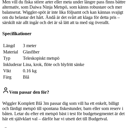
Men vill du fiska större arter eller meta under längre pass finns bättre
alternativ, som Daiwa Ninja Metspö, som känns robustare och mer
balanserat. Wiggler-spöt är inte lika följsamt och kan kännas svajigt
om du belastar det hårt. Ändå är det svårt att klaga för detta pris –
särskilt när allt ingår och det är så lätt att ta med sig överallt.
Specifikationer
Längd
3 meter
Material
Glasfiber
Typ
Teleskopiskt metspö
Inkluderar
Lina, krok, flöte och blyfritt sänke
Vikt
0.16 kg
Färg
Blå
Vem passar den för?
Wiggler Komplett Blå 3m passar dig som vill ha ett enkelt, billigt
och färdigt metspö till spontana fiskestunder, barn eller som reserv i
båten. Letar du efter ett metspö bäst i test för budgetsegmentet är det
här ett självklart val – därför har vi utsett det till Budgetval.