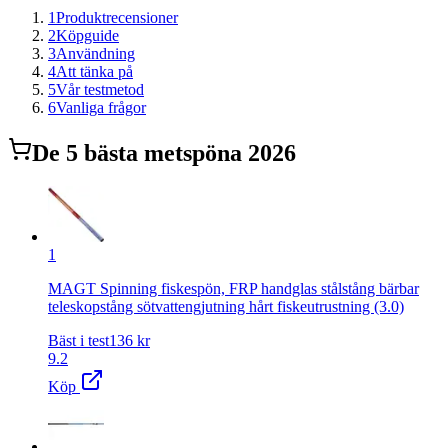
1
Produktrecensioner
2
Köpguide
3
Användning
4
Att tänka på
5
Vår testmetod
6
Vanliga frågor
De
5
bästa
metspö
na 2026
1
MAGT Spinning fiskespön, FRP handglas stålstång bärbar
teleskopstång sötvattengjutning hårt fiskeutrustning (3.0)
Bäst i test
136
kr
9.2
Köp