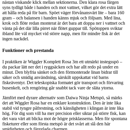
nästan viskande klick mellan sektionerna. Den klara rosa färgen
syns tydligt både i handen och mot vattnet, vilket gör det extra lätt
att hålla reda på för barn. Spöet väger förvånansvärt lite – bara 160
gram – och balansen i handen känns mjuk och följsam. Med lina,
krok och flöte redan monterat är det bara att doppa ner i vattnet och
vänta på det där lilla pirret när flötet guppar till. Spötoppen sviktar
ibland lite väl mycket vid större napp, men för mindre fisk är det
ingen nackdel.
Funktioner och prestanda
I praktiken är Wiggler Komplett Rosa 3m ett utmärkt instegsspö –
du packar lätt ner det i ryggsäcken och har allt redo på under en
minut. Den blyfria sänket och den förmonterade linan bidrar till
säker och smidig användning, särskilt uppskattat vid barns
fiskeäventyr. Det teleskopiska formatet gör transport och förvaring
busenkelt, och rengöring går snabbt tack vare de släta ytorna.
Jämfört med dyrare alternativ som Daiwa Ninja Metspö, så märks
det att Wiggler Rosa har en enklare konstruktion. Den är inte lika
stabil vid tyngre påfrestning, och känsligheten i klingan är inte lika
hög. För dig som vill ha mer precision eller siktar på större fisk, kan
det vara värt att blicka mot de högre prisklasserna. Men för spontana
fisketurer eller som första metspö är det svårt att slå den här
smidigheten och färgglada charmen.