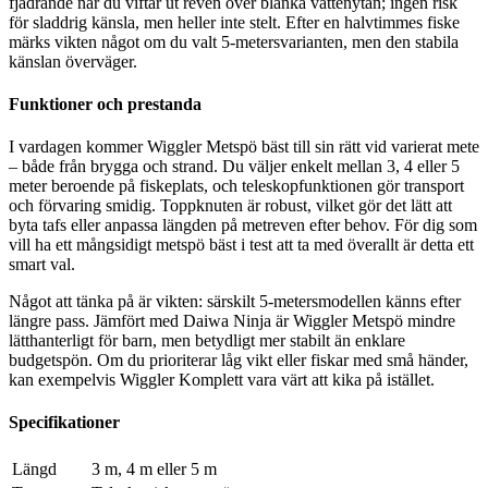
fjädrande när du viftar ut reven över blanka vattenytan; ingen risk
för sladdrig känsla, men heller inte stelt. Efter en halvtimmes fiske
märks vikten något om du valt 5-metersvarianten, men den stabila
känslan överväger.
Funktioner och prestanda
I vardagen kommer Wiggler Metspö bäst till sin rätt vid varierat mete
– både från brygga och strand. Du väljer enkelt mellan 3, 4 eller 5
meter beroende på fiskeplats, och teleskopfunktionen gör transport
och förvaring smidig. Toppknuten är robust, vilket gör det lätt att
byta tafs eller anpassa längden på metreven efter behov. För dig som
vill ha ett mångsidigt metspö bäst i test att ta med överallt är detta ett
smart val.
Något att tänka på är vikten: särskilt 5-metersmodellen känns efter
längre pass. Jämfört med Daiwa Ninja är Wiggler Metspö mindre
lätthanterligt för barn, men betydligt mer stabilt än enklare
budgetspön. Om du prioriterar låg vikt eller fiskar med små händer,
kan exempelvis Wiggler Komplett vara värt att kika på istället.
Specifikationer
Längd
3 m, 4 m eller 5 m