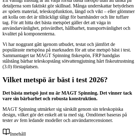
Ett vanligt misstag är att välja första bästa metspö utan att tänka på
detaljerna som faktiskt gör skillnad. Många underskattar betydelsen
av spöets material, teleskopfunktion, längd och vikt – eller glömmer
att kolla om det är tillräckligt tåligt för barnhänder och lite tuffare
tag. För att hitta det bästa metspöet gäller det att väga in
användarvänlighet, prisvärdhet, hållbarhet, transportvänlighet och
kvalitet på komponenterna.
Vi har noggrant gått igenom utbudet, testat och jämfört de
populäraste metspöna på marknaden för att utse metspö bäst i test.
Sammantaget tar MAGT Spinning fiskespön, FRP handglas
stålstång bärbar teleskopstång sötvattengjutning hårt fiskeutrustning
(3.0) förstaplatsen.
Vilket metspö är bäst i test 2026?
Det bästa metspö just nu är MAGT Spinning. Det vinner tack
vare sin bärbarhet och robusta konstruktion.
MAGT Spinning utmärker sig särskilt genom sin teleskopiska
design, vilket gör det enkelt att ta med sig. Omdömet baseras på
tester av fem ledande modeller och användarrecensioner.
Innehåll