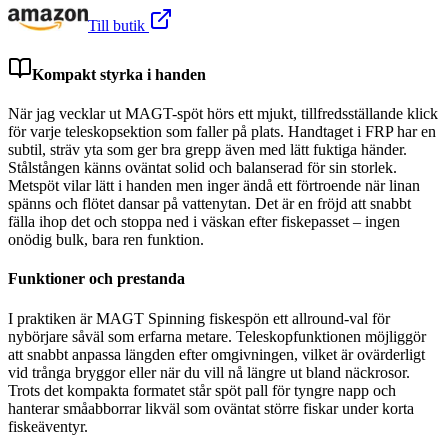
Till butik
Kompakt styrka i handen
När jag vecklar ut MAGT-spöt hörs ett mjukt, tillfredsställande klick
för varje teleskopsektion som faller på plats. Handtaget i FRP har en
subtil, sträv yta som ger bra grepp även med lätt fuktiga händer.
Stålstången känns oväntat solid och balanserad för sin storlek.
Metspöt vilar lätt i handen men inger ändå ett förtroende när linan
spänns och flötet dansar på vattenytan. Det är en fröjd att snabbt
fälla ihop det och stoppa ned i väskan efter fiskepasset – ingen
onödig bulk, bara ren funktion.
Funktioner och prestanda
I praktiken är MAGT Spinning fiskespön ett allround-val för
nybörjare såväl som erfarna metare. Teleskopfunktionen möjliggör
att snabbt anpassa längden efter omgivningen, vilket är ovärderligt
vid trånga bryggor eller när du vill nå längre ut bland näckrosor.
Trots det kompakta formatet står spöt pall för tyngre napp och
hanterar småabborrar likväl som oväntat större fiskar under korta
fiskeäventyr.