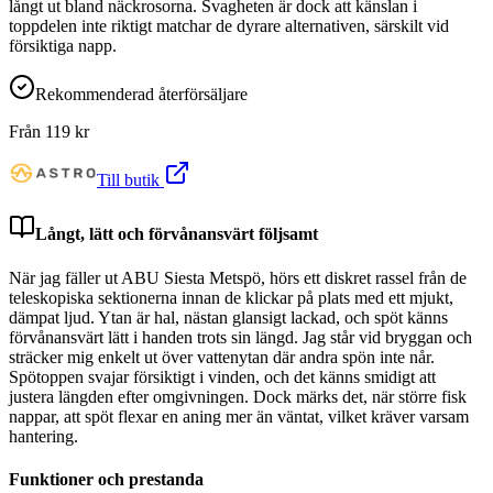
långt ut bland näckrosorna. Svagheten är dock att känslan i
toppdelen inte riktigt matchar de dyrare alternativen, särskilt vid
försiktiga napp.
Rekommenderad återförsäljare
Från
119
kr
Till butik
Långt, lätt och förvånansvärt följsamt
När jag fäller ut ABU Siesta Metspö, hörs ett diskret rassel från de
teleskopiska sektionerna innan de klickar på plats med ett mjukt,
dämpat ljud. Ytan är hal, nästan glansigt lackad, och spöt känns
förvånansvärt lätt i handen trots sin längd. Jag står vid bryggan och
sträcker mig enkelt ut över vattenytan där andra spön inte når.
Spötoppen svajar försiktigt i vinden, och det känns smidigt att
justera längden efter omgivningen. Dock märks det, när större fisk
nappar, att spöt flexar en aning mer än väntat, vilket kräver varsam
hantering.
Funktioner och prestanda