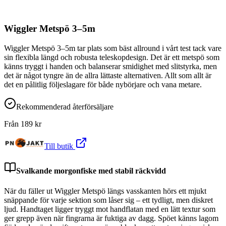
Wiggler Metspö 3–5m
Wiggler Metspö 3–5m tar plats som bäst allround i vårt test tack vare
sin flexibla längd och robusta teleskopdesign. Det är ett metspö som
känns tryggt i handen och balanserar smidighet med slitstyrka, men
det är något tyngre än de allra lättaste alternativen. Allt som allt är
det en pålitlig följeslagare för både nybörjare och vana metare.
Rekommenderad återförsäljare
Från
189
kr
Till butik
Svalkande morgonfiske med stabil räckvidd
När du fäller ut Wiggler Metspö längs vasskanten hörs ett mjukt
snäppande för varje sektion som låser sig – ett tydligt, men diskret
ljud. Handtaget ligger tryggt mot handflatan med en lätt textur som
ger grepp även när fingrarna är fuktiga av dagg. Spöet känns lagom