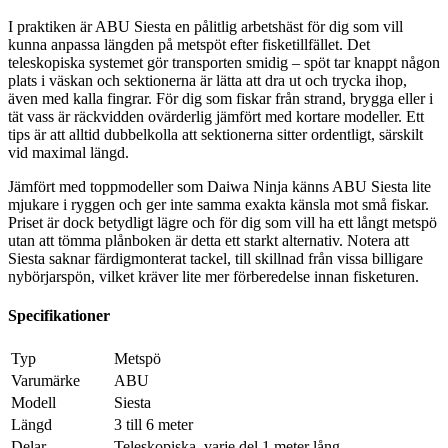
I praktiken är ABU Siesta en pålitlig arbetshäst för dig som vill
kunna anpassa längden på metspöt efter fisketillfället. Det
teleskopiska systemet gör transporten smidig – spöt tar knappt någon
plats i väskan och sektionerna är lätta att dra ut och trycka ihop,
även med kalla fingrar. För dig som fiskar från strand, brygga eller i
tät vass är räckvidden ovärderlig jämfört med kortare modeller. Ett
tips är att alltid dubbelkolla att sektionerna sitter ordentligt, särskilt
vid maximal längd.
Jämfört med toppmodeller som Daiwa Ninja känns ABU Siesta lite
mjukare i ryggen och ger inte samma exakta känsla mot små fiskar.
Priset är dock betydligt lägre och för dig som vill ha ett långt metspö
utan att tömma plånboken är detta ett starkt alternativ. Notera att
Siesta saknar färdigmonterat tackel, till skillnad från vissa billigare
nybörjarspön, vilket kräver lite mer förberedelse innan fisketuren.
Specifikationer
Typ
Metspö
Varumärke
ABU
Modell
Siesta
Längd
3 till 6 meter
Delar
Teleskopiska, varje del 1 meter lång