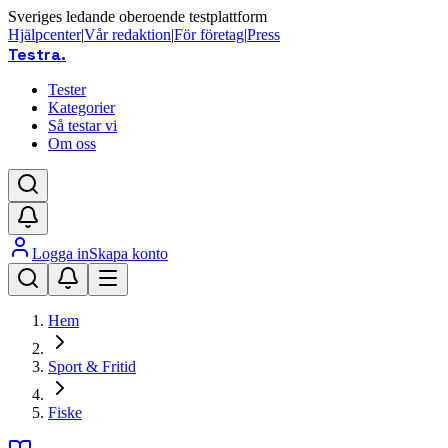
Sveriges ledande oberoende testplattform
Hjälpcenter
|
Vår redaktion
|
För företag
|
Press
Testra
.
Tester
Kategorier
Så testar vi
Om oss
Logga in
Skapa konto
Hem
Sport & Fritid
Fiske