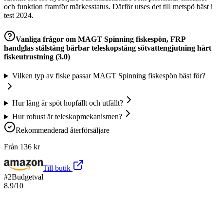
och funktion framför märkesstatus. Därför utses det till metspö bäst i
test 2024.
Vanliga frågor om
MAGT Spinning fiskespön, FRP
handglas stålstång bärbar teleskopstång sötvattengjutning hårt
fiskeutrustning (3.0)
Vilken typ av fiske passar MAGT Spinning fiskespön bäst för?
Hur lång är spöt hopfällt och utfällt?
Hur robust är teleskopmekanismen?
Rekommenderad återförsäljare
Från
136
kr
Till butik
#
2
Budgetval
8.9
/10