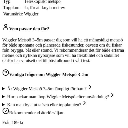
Typ
Teleskopiskt metspö
Toppknut
Ja, för att knyta metrev
Varumärke
Wiggler
Vem passar den för?
Wiggler Metspö 3–5m passar dig som vill ha ett mångsidigt metspö
för både spontana och planerade fiskestunder, oavsett om du fiskar
från brygga, båt eller strand. Vi rekommenderar det för både erfarna
metare och nyfikna nybörjare som vill ha flexibilitet och stabilitet –
därför har vi utsett det till bäst allround i vårt test.
Vanliga frågor om
Wiggler Metspö 3–5m
Är Wiggler Metspö 3–5m lämpligt för barn?
Hur packar man ihop Wiggler Metspö efter användning?
Kan man byta ut tafsen eller toppknuten?
Rekommenderad återförsäljare
Från
189
kr