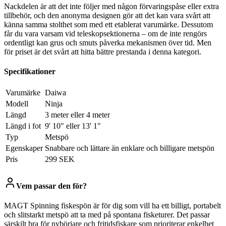
Nackdelen är att det inte följer med någon förvaringspåse eller extra
tillbehör, och den anonyma designen gör att det kan vara svårt att
känna samma stolthet som med ett etablerat varumärke. Dessutom
får du vara varsam vid teleskopsektionerna – om de inte rengörs
ordentligt kan grus och smuts påverka mekanismen över tid. Men
för priset är det svårt att hitta bättre prestanda i denna kategori.
Specifikationer
Varumärke
Daiwa
Modell
Ninja
Längd
3 meter eller 4 meter
Längd i fot
9' 10" eller 13' 1"
Typ
Metspö
Egenskaper
Snabbare och lättare än enklare och billigare metspön
Pris
299 SEK
Vem passar den för?
MAGT Spinning fiskespön är för dig som vill ha ett billigt, portabelt
och slitstarkt metspö att ta med på spontana fisketurer. Det passar
särskilt bra för nybörjare och fritidsfiskare som prioriterar enkelhet