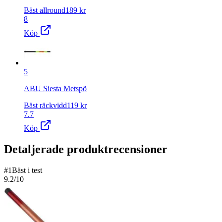
Bäst allround
189
kr
8
Köp
5
ABU Siesta Metspö
Bäst räckvidd
119
kr
7.7
Köp
Detaljerade produktrecensioner
#
1
Bäst i test
9.2
/10