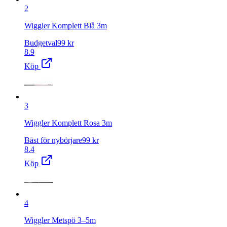
2
Wiggler Komplett Blå 3m
Budgetval
99
kr
8.9
Köp
3
Wiggler Komplett Rosa 3m
Bäst för nybörjare
99
kr
8.4
Köp
4
Wiggler Metspö 3–5m