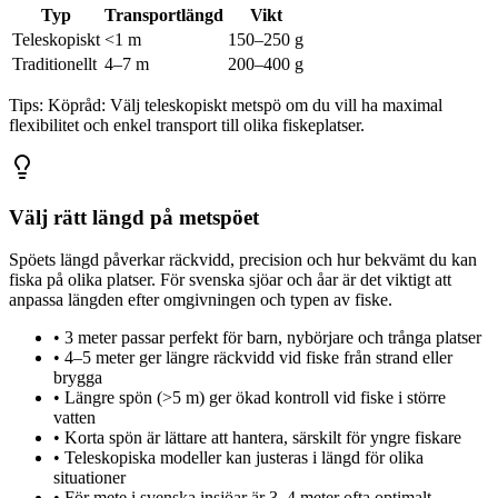
Typ
Transportlängd
Vikt
Teleskopiskt
<1 m
150–250 g
Traditionellt
4–7 m
200–400 g
Tips:
Köpråd: Välj teleskopiskt metspö om du vill ha maximal
flexibilitet och enkel transport till olika fiskeplatser.
Välj rätt längd på metspöet
Spöets längd påverkar räckvidd, precision och hur bekvämt du kan
fiska på olika platser. För svenska sjöar och åar är det viktigt att
anpassa längden efter omgivningen och typen av fiske.
•
3 meter passar perfekt för barn, nybörjare och trånga platser
•
4–5 meter ger längre räckvidd vid fiske från strand eller
brygga
•
Längre spön (>5 m) ger ökad kontroll vid fiske i större
vatten
•
Korta spön är lättare att hantera, särskilt för yngre fiskare
•
Teleskopiska modeller kan justeras i längd för olika
situationer
•
För mete i svenska insjöar är 3–4 meter ofta optimalt