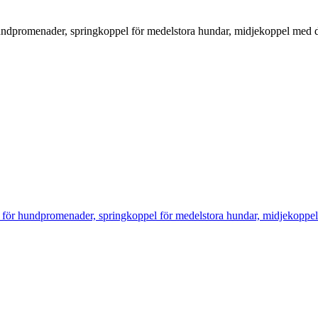
undpromenader, springkoppel för medelstora hundar, midjekoppel med d
 för hundpromenader, springkoppel för medelstora hundar, midjekoppel