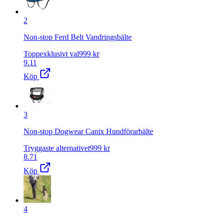
2
Non-stop Ferd Belt Vandringsbälte
Toppexklusivt val
999
kr
9.11
Köp
3
Non-stop Dogwear Canix Hundförarbälte
Tryggaste alternativet
999
kr
8.71
Köp
4