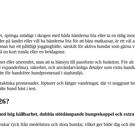
, springa smidigt i skogen med båda händerna fria eller ta en tidig morgo
er på landet eller vill ha händerna fria för att bära matkassar, är ett vä
n har ett pålitligt joggingbälte, särskilt för aktiva hundar som gärna vil
å en kort runda eller en heldagstur.
riset eller utseendet, utan att ta hänsyn till passform och funktion. För a
med expanderlina), säkerhet, och användarvänliga detaljer som extra hand
älte för handsfree hundpromenad i stadsmiljö.
aktiska promenader, löpturer och längre vandringar, där vi noggrant be
te hund bäst i test.
026?
 med hög hållbarhet, dubbla stötdämpande bungeekoppel och extra 
t minskar ryck från medelstora och stora hundar, vilket ger både dig o