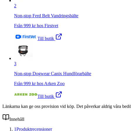
2
Non-stop Ferd Belt Vandringsbälte
Från
999
kr hos
Firstvet
Till butik
3
Non-stop Dogwear Canix Hundförarbälte
Från
999
kr hos
Arken Zoo
Till butik
Länkarna kan ge oss provision vid köp. Det påverkar aldrig våra bed
Innehåll
1
Produktrecensioner