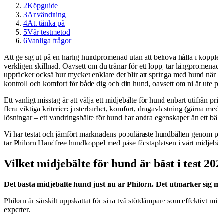
2
Köpguide
3
Användning
4
Att tänka på
5
Vår testmetod
6
Vanliga frågor
Att ge sig ut på en härlig hundpromenad utan att behöva hålla i kopplet
verkligen skillnad. Oavsett om du tränar för ett lopp, tar långpromenad
upptäcker också hur mycket enklare det blir att springa med hund när ma
kontroll och komfort för både dig och din hund, oavsett om ni är ute p
Ett vanligt misstag är att välja ett midjebälte för hund enbart utifrån p
flera viktiga kriterier: justerbarhet, komfort, dragavlastning (gärna 
lösningar – ett vandringsbälte för hund har andra egenskaper än ett b
Vi har testat och jämfört marknadens populäraste hundbälten genom pr
tar Philorn Handfree hundkoppel med påse förstaplatsen i vårt midjebäl
Vilket midjebälte för hund är bäst i test 2
Det bästa midjebälte hund just nu är Philorn. Det utmärker sig
Philorn är särskilt uppskattat för sina två stötdämpare som effektiv
experter.