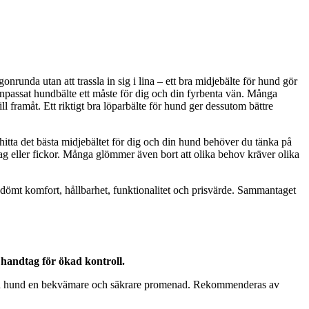
nrunda utan att trassla in sig i lina – ett bra midjebälte för hund gör
l anpassat hundbälte ett måste för dig och din fyrbenta vän. Många
l framåt. Ett riktigt bra löparbälte för hund ger dessutom bättre
tt hitta det bästa midjebältet för dig och din hund behöver du tänka på
tag eller fickor. Många glömmer även bort att olika behov kräver olika
dömt komfort, hållbarhet, funktionalitet och prisvärde. Sammantaget
handtag för ökad kontroll.
ch din hund en bekvämare och säkrare promenad. Rekommenderas av