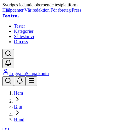
Sveriges ledande oberoende testplattform
Hjälpcenter
|
Vår redaktion
|
För företag
|
Press
Testra
.
Tester
Kategorier
Så testar vi
Om oss
Logga in
Skapa konto
Hem
Djur
Hund