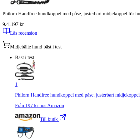
Philorn Handfree hundkoppel med påse, justerbart midjekoppel för h
9.41
197
kr
Läs recension
Midjebälte hund
bäst i test
Bäst i test
1
Philorn Handfree hundkoppel med påse, justerbart midjekoppel
Från
197
kr hos
Amazon
Till butik