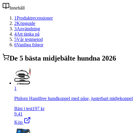
Innehåll
1
Produktrecensioner
2
Köpguide
3
Användning
4
Att tänka på
5
Vår testmetod
6
Vanliga frågor
De
5
bästa
midjebälte hund
na 2026
1
Philorn Handfree hundkoppel med påse, justerbart midjekoppel
Bäst i test
197
kr
9.41
Köp