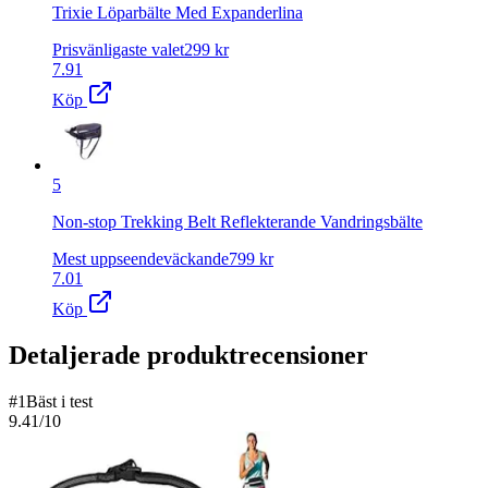
Trixie Löparbälte Med Expanderlina
Prisvänligaste valet
299
kr
7.91
Köp
5
Non-stop Trekking Belt Reflekterande Vandringsbälte
Mest uppseendeväckande
799
kr
7.01
Köp
Detaljerade produktrecensioner
#
1
Bäst i test
9.41
/10