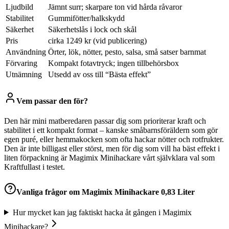
Ljudbild
Jämnt surr; skarpare ton vid hårda råvaror
Stabilitet
Gummifötter/halkskydd
Säkerhet
Säkerhetslås i lock och skål
Pris
cirka 1249 kr (vid publicering)
Användning
Örter, lök, nötter, pesto, salsa, små satser barnmat
Förvaring
Kompakt fotavtryck; ingen tillbehörsbox
Utnämning
Utsedd av oss till “Bästa effekt”
Vem passar den för?
Den här mini matberedaren passar dig som prioriterar kraft och
stabilitet i ett kompakt format – kanske småbarnsföräldern som gör
egen puré, eller hemmakocken som ofta hackar nötter och rotfrukter.
Den är inte billigast eller störst, men för dig som vill ha bäst effekt i
liten förpackning är Magimix Minihackare vårt självklara val som
Kraftfullast i testet.
Vanliga frågor om
Magimix Minihackare 0,83 Liter
Hur mycket kan jag faktiskt hacka åt gången i Magimix
Minihackare?