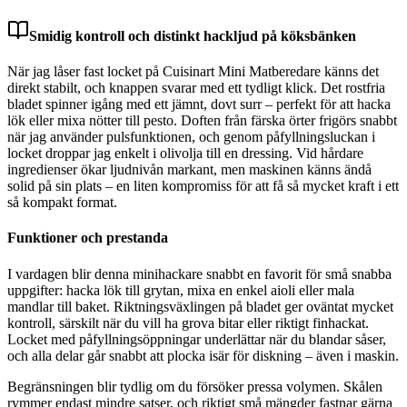
Smidig kontroll och distinkt hackljud på köksbänken
När jag låser fast locket på Cuisinart Mini Matberedare känns det
direkt stabilt, och knappen svarar med ett tydligt klick. Det rostfria
bladet spinner igång med ett jämnt, dovt surr – perfekt för att hacka
lök eller mixa nötter till pesto. Doften från färska örter frigörs snabbt
när jag använder pulsfunktionen, och genom påfyllningsluckan i
locket droppar jag enkelt i olivolja till en dressing. Vid hårdare
ingredienser ökar ljudnivån markant, men maskinen känns ändå
solid på sin plats – en liten kompromiss för att få så mycket kraft i ett
så kompakt format.
Funktioner och prestanda
I vardagen blir denna minihackare snabbt en favorit för små snabba
uppgifter: hacka lök till grytan, mixa en enkel aioli eller mala
mandlar till baket. Riktningsväxlingen på bladet ger oväntat mycket
kontroll, särskilt när du vill ha grova bitar eller riktigt finhackat.
Locket med påfyllningsöppningar underlättar när du blandar såser,
och alla delar går snabbt att plocka isär för diskning – även i maskin.
Begränsningen blir tydlig om du försöker pressa volymen. Skålen
rymmer endast mindre satser, och riktigt små mängder fastnar gärna