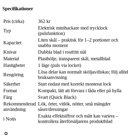
Specifikationer
Pris (cirka)
362 kr
Elektrisk minihackare med trycklock
Typ
(pulsfunktion)
Liten skål – praktisk för 1–2 portioner och
Kapacitet
snabba moment
Knivar
Dubbla blad i rostfritt stål
Material
Plasthölje, transparent skål, metallblad
Hastigheter
1 läge (puls via locket)
Lösa delar kan normalt sköljas/diskas; följ alltid
Rengöring
bruksanvisning
Säkerhet
Start endast med korrekt monterat lock
Format
Kompakt, lätt att förvara i låda eller på hylla
Färg
Svart (Quick Black)
Rekommenderad
Lök, örter, vitlök, nötter, små mängder
användning
såser/dressingar
Exakta effektsiffror och mått kan variera –
ℹ Notis
kontrollera återförsäljarens produktblad