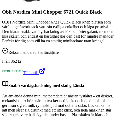
Obh Nordica Mini Chopper 6721 Quick Black
OBH Nordica Mini Chopper 6721 Quick Black knep platsen som
vår budgetfavorit tack vare sin tydliga enkelhet och låga prisnivå.
Den klarar snabb vardagshackning av lök och örter galant, men den
lilla skålen och endast en hastighet gör den bäst för mindre mängder.
Perfekt för dig som vill ha en smidig minihackare utan krångel.
Rekommenderad återförsäljare
Från
362
kr
Till butik
Snabb vardagshackning med stadig känsla
Att använda denna mini matberedare är nästan tystlåtet – ett diskret,
mekaniskt surr hörs när du trycker ned locket och de dubbla bladen
ger ifrån sig ett milt, rytmiskt ljud mot skålens sidor. Locket känns
lätt men låser sig distinkt med ett litet klick, och hela maskinen står
säkert tack vare halkskyddet under basen. Plastskålen är klar och