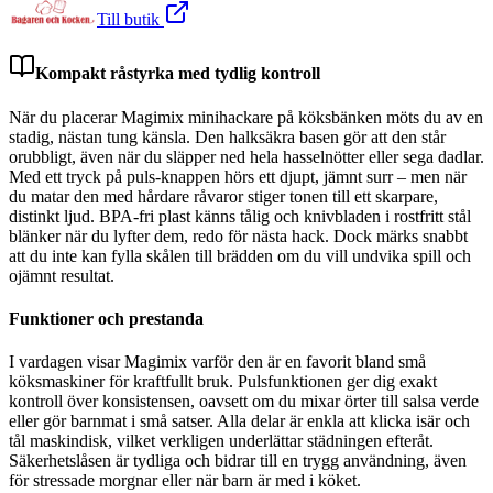
Till butik
Kompakt råstyrka med tydlig kontroll
När du placerar Magimix minihackare på köksbänken möts du av en
stadig, nästan tung känsla. Den halksäkra basen gör att den står
orubbligt, även när du släpper ned hela hasselnötter eller sega dadlar.
Med ett tryck på puls-knappen hörs ett djupt, jämnt surr – men när
du matar den med hårdare råvaror stiger tonen till ett skarpare,
distinkt ljud. BPA-fri plast känns tålig och knivbladen i rostfritt stål
blänker när du lyfter dem, redo för nästa hack. Dock märks snabbt
att du inte kan fylla skålen till brädden om du vill undvika spill och
ojämnt resultat.
Funktioner och prestanda
I vardagen visar Magimix varför den är en favorit bland små
köksmaskiner för kraftfullt bruk. Pulsfunktionen ger dig exakt
kontroll över konsistensen, oavsett om du mixar örter till salsa verde
eller gör barnmat i små satser. Alla delar är enkla att klicka isär och
tål maskindisk, vilket verkligen underlättar städningen efteråt.
Säkerhetslåsen är tydliga och bidrar till en trygg användning, även
för stressade morgnar eller när barn är med i köket.