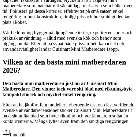
kapacitet faktiskt är i vardagen. Nyckeln är att välja en mini
matberedare som matchar ditt sätt att laga mat – och som håller över
tid. Fokusera på dessa kriterier: effektivitet på små satser, enkel
rengöring, robust konstruktion, rimligt pris och hur smidigt den tar
plats i köket.
Vår bedömning bygger på djupgående tester, expertrecensioner och
praktisk användning – alltid med svenska kök och behov som
utgångspunkt. Efter att ha synat både prisvärdhet, kapacitet och
användarvänlighet landar Cuisinart Mini Matberedare i topp.
Vilken är den bästa mini matberedaren
2026?
Den bästa mini matberedaren just nu är Cuisinart Mini
Matberedare. Den vinner tack vare sitt blad med riktningsbyte,
kompakt storlek och mycket enkel rengöring.
Efter att ha jämfört fem modeller i oberoende test och läst verifierade
svenska användarrecensioner sticker Cuisinart Mini Matberedare ut
med sitt unika blad som byter riktning och ger jämnare resultat än
konkurrenterna. Många lyfter även fram den smidiga rengöringen.
Innehåll