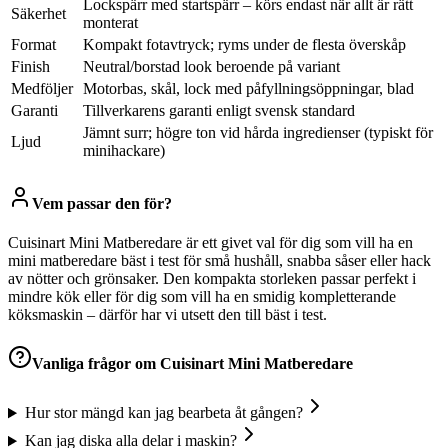
Lockspärr med startspärr – körs endast när allt är rätt
Säkerhet
monterat
Format
Kompakt fotavtryck; ryms under de flesta överskåp
Finish
Neutral/borstad look beroende på variant
Medföljer
Motorbas, skål, lock med påfyllningsöppningar, blad
Garanti
Tillverkarens garanti enligt svensk standard
Jämnt surr; högre ton vid hårda ingredienser (typiskt för
Ljud
minihackare)
Vem passar den för?
Cuisinart Mini Matberedare är ett givet val för dig som vill ha en
mini matberedare bäst i test för små hushåll, snabba såser eller hack
av nötter och grönsaker. Den kompakta storleken passar perfekt i
mindre kök eller för dig som vill ha en smidig kompletterande
köksmaskin – därför har vi utsett den till bäst i test.
Vanliga frågor om
Cuisinart Mini Matberedare
Hur stor mängd kan jag bearbeta åt gången?
Kan jag diska alla delar i maskin?