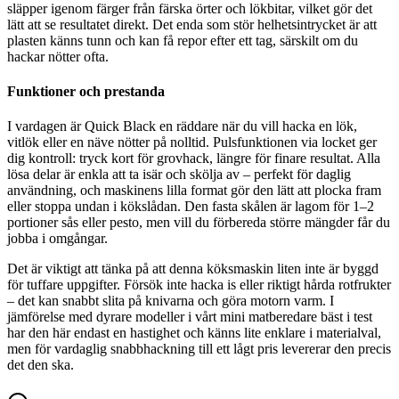
släpper igenom färger från färska örter och lökbitar, vilket gör det
lätt att se resultatet direkt. Det enda som stör helhetsintrycket är att
plasten känns tunn och kan få repor efter ett tag, särskilt om du
hackar nötter ofta.
Funktioner och prestanda
I vardagen är Quick Black en räddare när du vill hacka en lök,
vitlök eller en näve nötter på nolltid. Pulsfunktionen via locket ger
dig kontroll: tryck kort för grovhack, längre för finare resultat. Alla
lösa delar är enkla att ta isär och skölja av – perfekt för daglig
användning, och maskinens lilla format gör den lätt att plocka fram
eller stoppa undan i kökslådan. Den fasta skålen är lagom för 1–2
portioner sås eller pesto, men vill du förbereda större mängder får du
jobba i omgångar.
Det är viktigt att tänka på att denna köksmaskin liten inte är byggd
för tuffare uppgifter. Försök inte hacka is eller riktigt hårda rotfrukter
– det kan snabbt slita på knivarna och göra motorn varm. I
jämförelse med dyrare modeller i vårt mini matberedare bäst i test
har den här endast en hastighet och känns lite enklare i materialval,
men för vardaglig snabbhackning till ett lågt pris levererar den precis
det den ska.