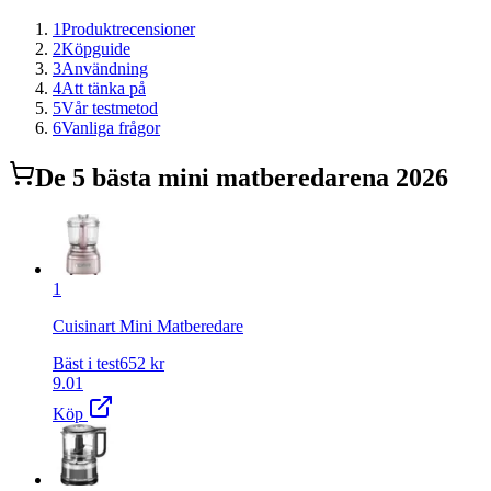
1
Produktrecensioner
2
Köpguide
3
Användning
4
Att tänka på
5
Vår testmetod
6
Vanliga frågor
De
5
bästa
mini matberedare
na 2026
1
Cuisinart Mini Matberedare
Bäst i test
652
kr
9.01
Köp