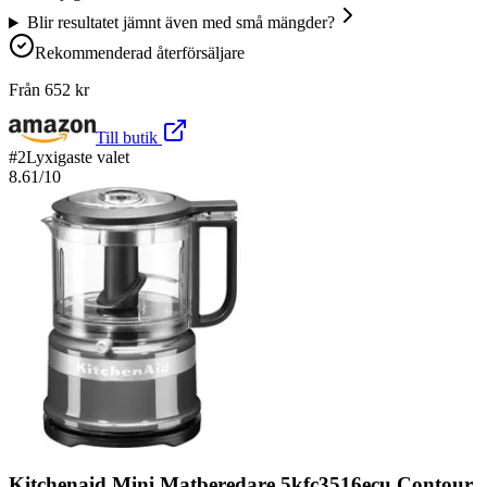
Blir resultatet jämnt även med små mängder?
Rekommenderad återförsäljare
Från
652
kr
Till butik
#
2
Lyxigaste valet
8.61
/10
Kitchenaid Mini Matberedare 5kfc3516ecu Contour