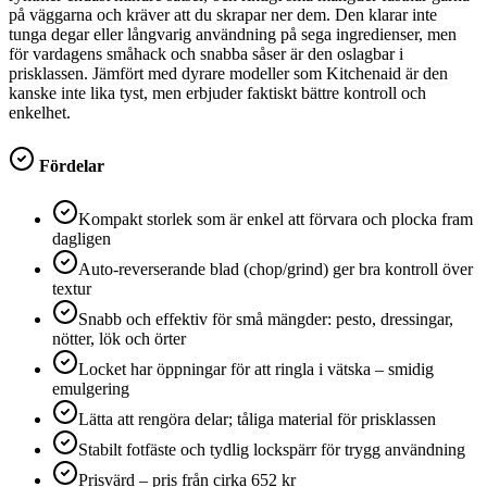
på väggarna och kräver att du skrapar ner dem. Den klarar inte
tunga degar eller långvarig användning på sega ingredienser, men
för vardagens småhack och snabba såser är den oslagbar i
prisklassen. Jämfört med dyrare modeller som Kitchenaid är den
kanske inte lika tyst, men erbjuder faktiskt bättre kontroll och
enkelhet.
Fördelar
Kompakt storlek som är enkel att förvara och plocka fram
dagligen
Auto-reverserande blad (chop/grind) ger bra kontroll över
textur
Snabb och effektiv för små mängder: pesto, dressingar,
nötter, lök och örter
Locket har öppningar för att ringla i vätska – smidig
emulgering
Lätta att rengöra delar; tåliga material för prisklassen
Stabilt fotfäste och tydlig lockspärr för trygg användning
Prisvärd – pris från cirka 652 kr