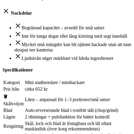
Nackdelar
Begränsad kapacitet – avsedd för små satser
Inte för tunga degar eller lång körning med segt innehåll
Mycket små mängder kan bli ojämnt hackade utan att man
skrapar ner kanterna
Ljudnivån stiger märkbart vid hårda ingredienser
Specifikationer
Kategori
Mini matberedare / minihackare
Pris från
cirka 652 kr
🪣
Liten – anpassad för 1–3 portioner/små satser
Skålvolym
Blad
Auto-reverserande blad i rostfritt stål (chop/grind)
Lägen
2 riktningar + pulsfunktion för bättre kontroll
Skål, lock och blad är löstagbara och tål oftast
Rengöring
maskindisk (övre korg rekommenderas)