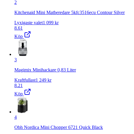
2
Kitchenaid Mini Matberedare 5kfc3516ecu Contour Silver
Lyxigaste valet
1 099
kr
8.61
Köp
3
Magimix Minihackare 0,83 Liter
Kraftfullast
1 249
kr
8.21
Köp
4
Obh Nordica Mini Chopper 6721 Quick Black