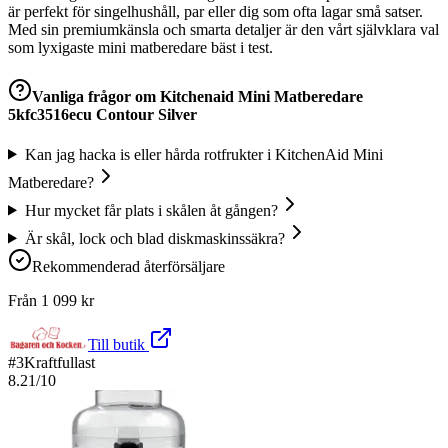
är perfekt för singelhushåll, par eller dig som ofta lagar små satser.
Med sin premiumkänsla och smarta detaljer är den vårt självklara val
som lyxigaste mini matberedare bäst i test.
Vanliga frågor om
Kitchenaid Mini Matberedare
5kfc3516ecu Contour Silver
Kan jag hacka is eller hårda rotfrukter i KitchenAid Mini
Matberedare?
Hur mycket får plats i skålen åt gången?
Är skål, lock och blad diskmaskinssäkra?
Rekommenderad återförsäljare
Från
1 099
kr
Till butik
#
3
Kraftfullast
8.21
/10