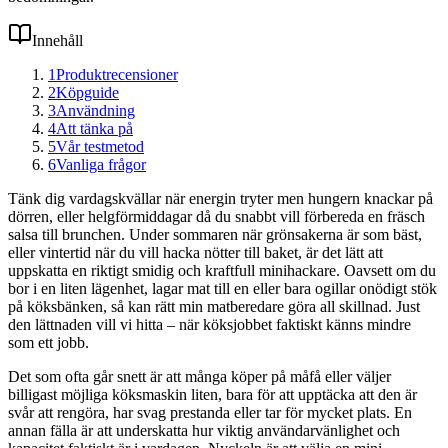
Innehåll
1
Produktrecensioner
2
Köpguide
3
Användning
4
Att tänka på
5
Vår testmetod
6
Vanliga frågor
Tänk dig vardagskvällar när energin tryter men hungern knackar på
dörren, eller helgförmiddagar då du snabbt vill förbereda en fräsch
salsa till brunchen. Under sommaren när grönsakerna är som bäst,
eller vintertid när du vill hacka nötter till baket, är det lätt att
uppskatta en riktigt smidig och kraftfull minihackare. Oavsett om du
bor i en liten lägenhet, lagar mat till en eller bara ogillar onödigt stök
på köksbänken, så kan rätt min matberedare göra all skillnad. Just
den lättnaden vill vi hitta – när köksjobbet faktiskt känns mindre
som ett jobb.
Det som ofta går snett är att många köper på måfå eller väljer
billigast möjliga köksmaskin liten, bara för att upptäcka att den är
svår att rengöra, har svag prestanda eller tar för mycket plats. En
annan fälla är att underskatta hur viktig användarvänlighet och