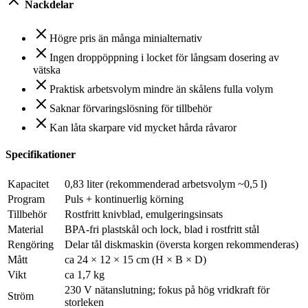
Nackdelar
Högre pris än många minialternativ
Ingen droppöppning i locket för långsam dosering av
vätska
Praktisk arbetsvolym mindre än skålens fulla volym
Saknar förvaringslösning för tillbehör
Kan låta skarpare vid mycket hårda råvaror
Specifikationer
Kapacitet
0,83 liter (rekommenderad arbetsvolym ~0,5 l)
Program
Puls + kontinuerlig körning
Tillbehör
Rostfritt knivblad, emulgeringsinsats
Material
BPA-fri plastskål och lock, blad i rostfritt stål
Rengöring
Delar tål diskmaskin (översta korgen rekommenderas)
Mått
ca 24 × 12 × 15 cm (H × B × D)
Vikt
ca 1,7 kg
230 V nätanslutning; fokus på hög vridkraft för
Ström
storleken