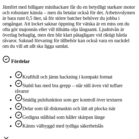
Jämfört med billigare minihackare får du en betydligt starkare motor
och robustare känsla – men du betalar också för det. Arbetsvolymen
är bara runt 0,5 liter, så för större batcher behöver du jobba i
omgångar. Att locket saknar öppning för vätska är en miss om du
ofta gör majonnäs eller vill tillsätta olja långsamt. Ljudnivån är
överlag behaglig, men den blir klart påtagligare vid riktigt hårda
råvaror. Saknad förvaring för tillbehör kan också vara en nackdel
om du vill att allt ska ligga samlat.
Fördelar
Kraftfull och jämn hackning i kompakt format
Stabil bas med bra grepp – står still även vid tuffare
råvaror
Smidig pulsfunktion som ger kontroll över texturen
Delar som tål diskmaskin och lätt att plocka isär
Gedigna stålblad som håller skärpan länge
Känns välbyggd med tydliga säkerhetslås