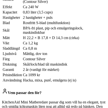
(Contour Silver)
Effekt
Ca 240 W
Kapacitet
0,83 liter (3,5 cups)
Hastigheter
2 hastigheter + puls
Blad
Rostfritt S-blad (multifunktion)
BPA-fri plast, pip och emulgeringslock,
Skål
maskindiskbar
Mått
H 22,2 × B 17,8 × D 14,3 cm (cirka)
Vikt
Ca 1,2 kg
Sladdlängd
Ca 0,8 m
Ljudnivå
Måttlig, dov ton
Färg
Contour Silver
Diskning
Skål/lock/blad tål maskindisk
Garanti
2 år (vanligt för märket)
Prisindiktion
Ca 1099 kr
Användning
Hacka, mixa, puré, emulgera (ej is)
Vem passar den för?
KitchenAid Mini Matberedare passar dig som vill ha en elegant, tyst
och smidig köksmaskin liten nog att alltid stå redo på bänken. Den