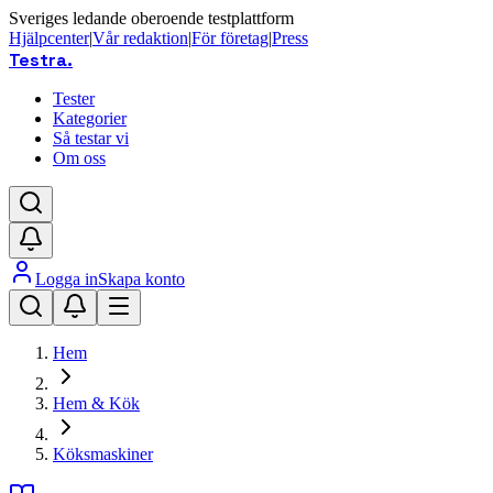
Sveriges ledande oberoende testplattform
Hjälpcenter
|
Vår redaktion
|
För företag
|
Press
Testra
.
Tester
Kategorier
Så testar vi
Om oss
Logga in
Skapa konto
Hem
Hem & Kök
Köksmaskiner