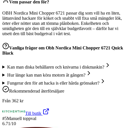
Vem passar den för?
OBH Nordica Mini Chopper 6721 passar dig som vill ha en liten,
lättanvänd hackare för köket och snabbt vill fixa små mängder lök,
örter eller nötter utan att tömma plånboken. Enkelheten och
smidigheten gör den till en självklar budgetfavorit – därför har vi
utsett den till bäst budgetval i vårt test.
Vanliga frågor om
Obh Nordica Mini Chopper 6721 Quick
Black
Kan man diska behållaren och knivarna i diskmaskin?
Hur länge kan man köra motorn åt gången?
Fungerar den för att hacka is eller hårda grönsaker?
Rekommenderad återförsäljare
Från
362
kr
Till butik
#
5
Manuell toppval
6.71
/10