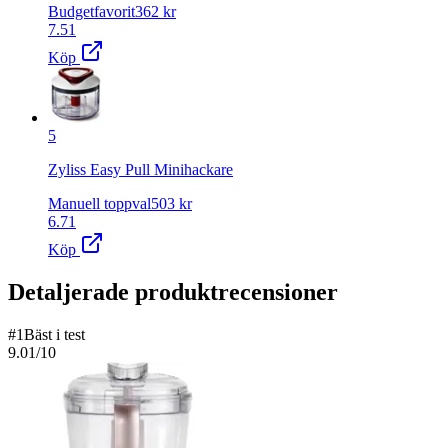
Budgetfavorit
362
kr
7.51
Köp
5
Zyliss Easy Pull Minihackare
Manuell toppval
503
kr
6.71
Köp
Detaljerade produktrecensioner
#
1
Bäst i test
9.01
/10