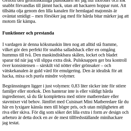
Genom den genomskinliga plastskålen ser jag hur morötter och lök
snabbt förvandlas till jämnt hack, utan att hackaren hoppar runt. Att
tillsätta olja genom den lilla kanalen för hemlagad majonnäs är
oväntat smidigt – men försöker jag med för hårda bitar märker jag att
motorn får kämpa.
Funktioner och prestanda
I vardagen är denna köksmaskin liten nog att alltid stå framme,
vilket gör den perfekt för snabba salladshack eller en omgång
hummus till två. Den maskindiskbara skålen, locket och bladet
sparar tid när jag vill slippa extra disk. Pulsknappen ger bra kontroll
över konsistensen – särskilt vid nötter eller grönsaker – och
vätskekanalen är guld värd för emulgering. Den är idealisk för att
hacka, mixa och puréa mindre volymer.
Begränsningen ligger i just volymen: 0,83 liter räcker inte för större
familjer eller storkok. Den hanterar inte is eller väldigt hårda
ingredienser, så du får komplettera med större matberedare eller
stavmixer vid behov. Jämfört med Cuisinart Mini Matberedare får du
här en lyxigare känsla men till högre pris, och utan möjligheten att
riva eller skiva. För dig som söker det lilla extra i form av design och
arbetsro är detta dock en av de mest tillfredsställande minihackare
jag testat.