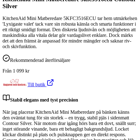
Silver
KitchenAid Mini Matberedare 5KFC3516ECU tar hem utmärkelsen
'Lyxigaste valet' tack vare sin robusta känsla och smarta funktioner i
ett riktigt smidigt format. Den diskreta ljudnivån och möjligheten att
maskindiska alla vitala delar gör vardagslivet enklare. Dock märks
det att den främst är anpassad för mindre mängder och saknar riv-
och skivfunktion.
Rekommenderad återförsäljare
Från
1 099
kr
Till butik
Stabil elegans med tyst precision
När jag placerar KitchenAid Mini Matberedare på bänken känns
den oväntat tung för sin storlek – en trygg, stabil pjäs i sidenmatt
Contour Silver. När motorn drar igång hörs bara ett dovt, snällt surr;
inget störande vinande, bara ett behagligt bakgrundsljud. Locket
klickar distinkt på plats och pulsknappen ger en direkt respons.