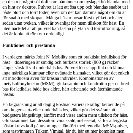
en diskret, något söt doft som påminner om nyslaget hö blandat med
en hint av dextros. Pulvret är lätt att ösa upp och blandas snabbt ut i
både blött och torrt foder, även om det kan damma något om du är
för snabb med skopan. Många hästar nosar först nyfiket och äter
sedan utan tvekan, vilket är ovanligt för msm tillskott för häst. En
liten nackdel är att pulvret kan fastna på ytan vid torr utfodring, så
det är klokt att röra om ordentligt.
Funktioner och prestanda
I vardagen märks Joint N' Mobility som ett praktiskt ledtillskott för
häst – doseringen är smidig och burkens storlek (800 g) räcker
länge, särskilt vid underhållsdos. Pulvret löses upp fint och lämnar
inga märkliga klumpar eller oväntade bismaker, vilket gör det enkelt
att introducera även för kräsna individer. Kombinationen av
metylsulfonylmetan (MSM), glukosamin och kondroitin ger en bred
bas för ledhälsa både hos äldre, hårt arbetande och återhämtande
hästar.
En begränsning är att daglig kostnad varierar kraftigt beroende på
om du ger start- eller underhållsdos, vilket gör det svårare att
budgetera långsiktigt jämfört med vissa andra msm tillskott för häst.
Glukosaminet kan dessutom vara skaldjursbaserat, så för allergiska
hästar krävs koll på ursprunget. Jämfört med renodlat MSM-pulver,
som testvinnaren Trikem Vimital, får du här ett mer komplett men