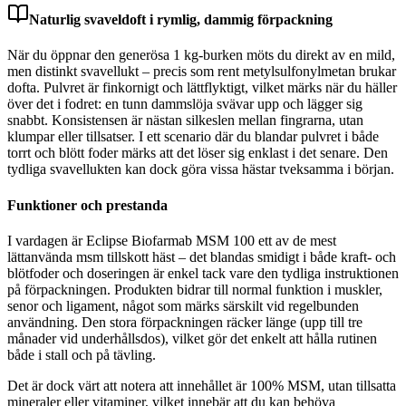
Naturlig svaveldoft i rymlig, dammig förpackning
När du öppnar den generösa 1 kg-burken möts du direkt av en mild,
men distinkt svavellukt – precis som rent metylsulfonylmetan brukar
dofta. Pulvret är finkornigt och lättflyktigt, vilket märks när du häller
över det i fodret: en tunn dammslöja svävar upp och lägger sig
snabbt. Konsistensen är nästan silkeslen mellan fingrarna, utan
klumpar eller tillsatser. I ett scenario där du blandar pulvret i både
torrt och blött foder märks att det löser sig enklast i det senare. Den
tydliga svavellukten kan dock göra vissa hästar tveksamma i början.
Funktioner och prestanda
I vardagen är Eclipse Biofarmab MSM 100 ett av de mest
lättanvända msm tillskott häst – det blandas smidigt i både kraft- och
blötfoder och doseringen är enkel tack vare den tydliga instruktionen
på förpackningen. Produkten bidrar till normal funktion i muskler,
senor och ligament, något som märks särskilt vid regelbunden
användning. Den stora förpackningen räcker länge (upp till tre
månader vid underhållsdos), vilket gör det enkelt att hålla rutinen
både i stall och på tävling.
Det är dock värt att notera att innehållet är 100% MSM, utan tillsatta
mineraler eller vitaminer, vilket innebär att du kan behöva