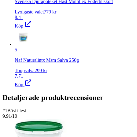
Svenska Djurapoteket Häst Multiflex Fodertillskott
Lyxigaste valet
779
kr
8.41
Köp
5
Naf Naturalintx Msm Salva 250g
Toppsalva
299
kr
7.71
Köp
Detaljerade produktrecensioner
#
1
Bäst i test
9.91
/10