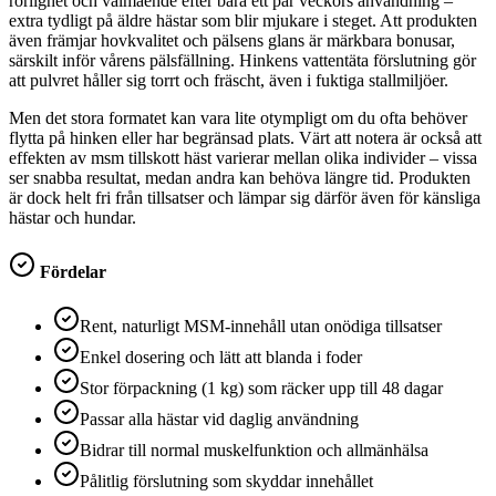
rörlighet och välmående efter bara ett par veckors användning –
extra tydligt på äldre hästar som blir mjukare i steget. Att produkten
även främjar hovkvalitet och pälsens glans är märkbara bonusar,
särskilt inför vårens pälsfällning. Hinkens vattentäta förslutning gör
att pulvret håller sig torrt och fräscht, även i fuktiga stallmiljöer.
Men det stora formatet kan vara lite otympligt om du ofta behöver
flytta på hinken eller har begränsad plats. Värt att notera är också att
effekten av msm tillskott häst varierar mellan olika individer – vissa
ser snabba resultat, medan andra kan behöva längre tid. Produkten
är dock helt fri från tillsatser och lämpar sig därför även för känsliga
hästar och hundar.
Fördelar
Rent, naturligt MSM-innehåll utan onödiga tillsatser
Enkel dosering och lätt att blanda i foder
Stor förpackning (1 kg) som räcker upp till 48 dagar
Passar alla hästar vid daglig användning
Bidrar till normal muskelfunktion och allmänhälsa
Pålitlig förslutning som skyddar innehållet