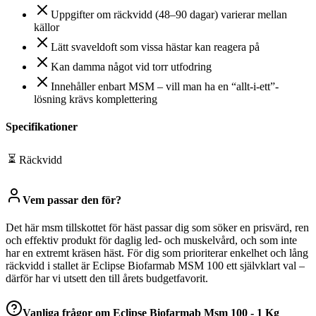
Uppgifter om räckvidd (48–90 dagar) varierar mellan
källor
Lätt svaveldoft som vissa hästar kan reagera på
Kan damma något vid torr utfodring
Innehåller enbart MSM – vill man ha en “allt-i-ett”-
lösning krävs komplettering
Specifikationer
⏳
Räckvidd
Vem passar den för?
Det här msm tillskottet för häst passar dig som söker en prisvärd, ren
och effektiv produkt för daglig led- och muskelvård, och som inte
har en extremt kräsen häst. För dig som prioriterar enkelhet och lång
räckvidd i stallet är Eclipse Biofarmab MSM 100 ett självklart val –
därför har vi utsett den till årets budgetfavorit.
Vanliga frågor om
Eclipse Biofarmab Msm 100 - 1 Kg