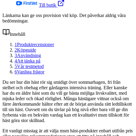
Till butik
Länkarna kan ge oss provision vid köp. Det påverkar aldrig våra
bedömningar.
Innehåll
1
Produktrecensioner
2
Köpguide
3
Användning
4
Att tänka på
5
Vår testmetod
6
Vanliga frågor
Du ser hur din häst rör sig smidigt över sommarhagen, fri från
stelhet och obehag efter gårdagens intensiva träning. Eller kanske
har du en äldre häst som du vill ge bästa möjliga livskvalitet, med
mjuka leder och ökad rörlighet. Många hästägare vittnar också om
färre återkommande hältor efter att de börjat använda rätt ledtillskott
till sin häst. Oavsett om du tävlar på hög nivå eller bara vill ge din
fyrbenta vän en bekväm vardag kan ett kvalitativt msm tillskott för
häst göra stor skillnad.
Ett vanligt misstag är att välja msm häst-produkter enbart utifrån pris