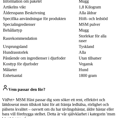
Information om paketet
Mugg
Artikelns vikt
1,8 Kilogram
Åldersspann Beskrivning
Alla åldrar
Specifika användningar för produkten
Höft- och ledstöd
Specialingredienser
MSM pulver
Behållartyp
Mugg
Storlekar för alla
Rasrekommendation
raser
Ursprungsland
Tyskland
Hundrasstorlek
Alla
Påstående om ingredienser i djurfoder
Utan tillsatser
Kosttyp för djurfoder
Vegansk
Målarter
Hund
Enhetsantal
1800 gram
Vem passar den för?
VitPet+ MSM Häst passar dig som söker ett rent, effektivt och
lättdoserat msm tillskott häst för att främja ledhälsa, rörlighet och
pälsens kvalitet – oavsett om du har tävlingshästar, äldre hästar eller
bara vill förebygga stelhet. Detta är vår självklarhet i kategorin 'msm