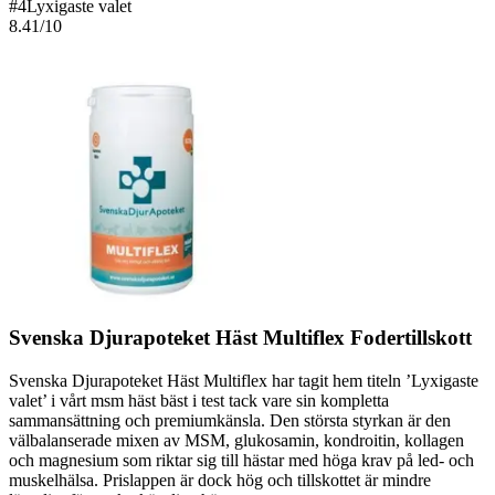
#
4
Lyxigaste valet
8.41
/10
Svenska Djurapoteket Häst Multiflex Fodertillskott
Svenska Djurapoteket Häst Multiflex har tagit hem titeln ’Lyxigaste
valet’ i vårt msm häst bäst i test tack vare sin kompletta
sammansättning och premiumkänsla. Den största styrkan är den
välbalanserade mixen av MSM, glukosamin, kondroitin, kollagen
och magnesium som riktar sig till hästar med höga krav på led- och
muskelhälsa. Prislappen är dock hög och tillskottet är mindre