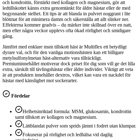
och kondroitin, förstärkt med kollagen och magnesium, gör att
ledtillskottet känns extra genomtänkt för äldre hästar eller de med
begynnande stelhet. Ett tips är att blanda in pulvret noggrant i lite
blötmat för att minimera damm och säkerställa att allt slinker ner.
Effekterna kommer gradvis – du märker inte skillnad över en natt,
men efter några veckor upplevs ofta ökad rörlighet och smidigare
gång.
Jämfört med enklare msm tillskott häst är Multiflex ett betydligt
dyrare val, och för den vanliga motionshästen kan ett billigare
metylsulfonylmetan häst-alternativ vara tillräckligt.
Premiuminnehållet motiverar dock priset för dig som vill ge det lilla
extra, särskilt till tävlingshästar eller äldre individer. Viktigt att veta
är att produkten innehåller dextros, vilket kan vara en nackdel för
hästar med känslighet mot sockerarter.
Fördelar
Helhetsinriktad formula: MSM, glukosamin, kondroitin
samt tillskott av kollagen och magnesium.
Lättblandat pulver som sprids jämnt i fodret utan klumpar.
Fokuserar på rörlighet och ledhälsa vid daglig