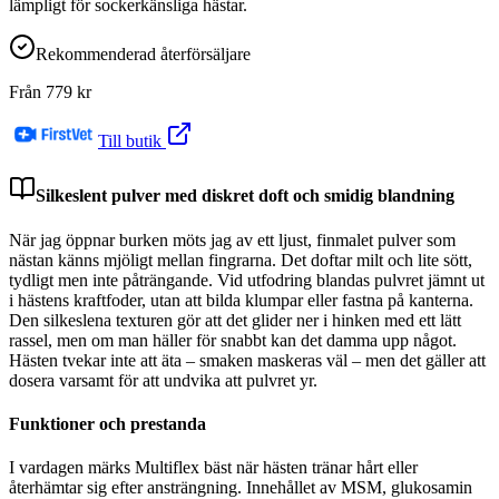
lämpligt för sockerkänsliga hästar.
Rekommenderad återförsäljare
Från
779
kr
Till butik
Silkeslent pulver med diskret doft och smidig blandning
När jag öppnar burken möts jag av ett ljust, finmalet pulver som
nästan känns mjöligt mellan fingrarna. Det doftar milt och lite sött,
tydligt men inte påträngande. Vid utfodring blandas pulvret jämnt ut
i hästens kraftfoder, utan att bilda klumpar eller fastna på kanterna.
Den silkeslena texturen gör att det glider ner i hinken med ett lätt
rassel, men om man häller för snabbt kan det damma upp något.
Hästen tvekar inte att äta – smaken maskeras väl – men det gäller att
dosera varsamt för att undvika att pulvret yr.
Funktioner och prestanda
I vardagen märks Multiflex bäst när hästen tränar hårt eller
återhämtar sig efter ansträngning. Innehållet av MSM, glukosamin