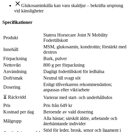
Glukosaminkälla kan vara skaldjur – bekräfta ursprung
vid känsligheter
Specifikationer
Statera Horsecare Joint N Mobility
Produkt
Fodertillskott
MSM, glukosamin, kondroitin; förstärkt med
Innehåll
dextros
Förpackning
Burk, pulver
Nettovikt
800 g per förpackning
Användning
Dagligt fodertillskott för ledhälsa
Doft/smak
Neutral till svagt söt
Enligt tillverkarens rekommendation;
Dosering
anpassas efter vikt/arbete
⏳ Räckvidd
Varierar med start- och underhållsdos
Pris
Pris från 649 kr
Kostnad per dag
Beroende av vald dosering
Alla hästar; särskilt äldre, arbetande och
Målgrupp
återhämtande individer
Stöd för leder, brosk, senor och ligament i