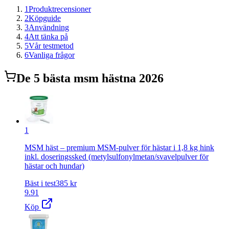
1
Produktrecensioner
2
Köpguide
3
Användning
4
Att tänka på
5
Vår testmetod
6
Vanliga frågor
De
5
bästa
msm häst
na 2026
1
MSM häst – premium MSM-pulver för hästar i 1,8 kg hink
inkl. doseringssked (metylsulfonylmetan/svavelpulver för
hästar och hundar)
Bäst i test
385
kr
9.91
Köp