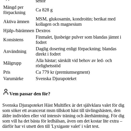
senor
Mängd per
Ca 828 g
förpackning
MSM, glukosamin, kondroitin; berikat med
Aktiva ämnen
kollagen och magnesium
Hjälp-/bärämnen
Dextros
Finmalet, ljusbeige pulver som blandas jämnt i
Konsistens
fodret
Daglig dosering enligt förpackning; blandas
Användning
direkt i fodret
Alla hästar; särskilt vid behov av led- och
Målgrupp
rörlighetsstöd
Pris
Ca 779 kr (premiumsegment)
Varumärke
Svenska Djurapoteket
Vem passar den för?
Svenska Djurapoteket Häst Multiflex är det självklara valet för dig
som söker ett avancerat msm tillskott häst till tävlingshästen, den
äldre individen eller vid intensiv träning och återhämtning. För dig
som vill ha det bästa för ledhälsan, även om det kostar lite extra –
därför har vi utsett den till 'Lyxigaste valet' i vårt test.