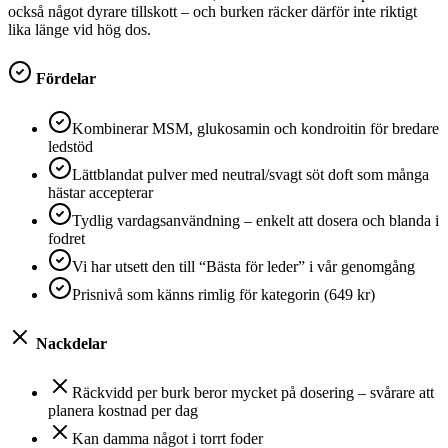
också något dyrare tillskott – och burken räcker därför inte riktigt
lika länge vid hög dos.
Fördelar
Kombinerar MSM, glukosamin och kondroitin för bredare
ledstöd
Lättblandat pulver med neutral/svagt söt doft som många
hästar accepterar
Tydlig vardagsanvändning – enkelt att dosera och blanda i
fodret
Vi har utsett den till “Bästa för leder” i vår genomgång
Prisnivå som känns rimlig för kategorin (649 kr)
Nackdelar
Räckvidd per burk beror mycket på dosering – svårare att
planera kostnad per dag
Kan damma något i torrt foder