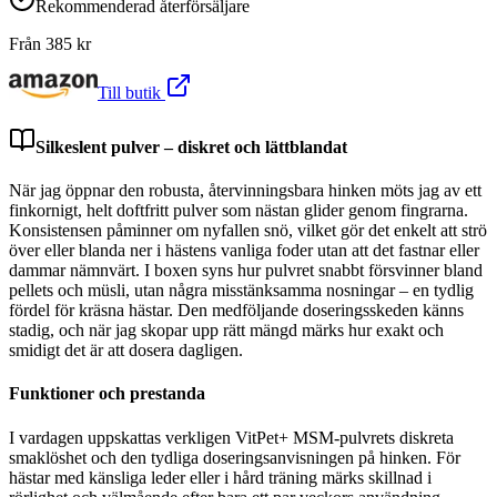
Rekommenderad återförsäljare
Från
385
kr
Till butik
Silkeslent pulver – diskret och lättblandat
När jag öppnar den robusta, återvinningsbara hinken möts jag av ett
finkornigt, helt doftfritt pulver som nästan glider genom fingrarna.
Konsistensen påminner om nyfallen snö, vilket gör det enkelt att strö
över eller blanda ner i hästens vanliga foder utan att det fastnar eller
dammar nämnvärt. I boxen syns hur pulvret snabbt försvinner bland
pellets och müsli, utan några misstänksamma nosningar – en tydlig
fördel för kräsna hästar. Den medföljande doseringsskeden känns
stadig, och när jag skopar upp rätt mängd märks hur exakt och
smidigt det är att dosera dagligen.
Funktioner och prestanda
I vardagen uppskattas verkligen VitPet+ MSM-pulvrets diskreta
smaklöshet och den tydliga doseringsanvisningen på hinken. För
hästar med känsliga leder eller i hård träning märks skillnad i