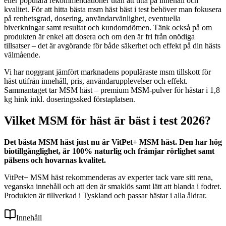
eller populära rekommendationer utan att titta på innehåll och
kvalitet. För att hitta bästa msm häst bäst i test behöver man fokusera
på renhetsgrad, dosering, användarvänlighet, eventuella
biverkningar samt resultat och kundomdömen. Tänk också på om
produkten är enkel att dosera och om den är fri från onödiga
tillsatser – det är avgörande för både säkerhet och effekt på din hästs
välmående.
Vi har noggrant jämfört marknadens populäraste msm tillskott för
häst utifrån innehåll, pris, användarupplevelser och effekt.
Sammantaget tar MSM häst – premium MSM-pulver för hästar i 1,8
kg hink inkl. doseringssked förstaplatsen.
Vilket MSM för häst är bäst i test 2026?
Det bästa MSM häst just nu är VitPet+ MSM häst. Den har hög
biotillgänglighet, är 100% naturlig och främjar rörlighet samt
pälsens och hovarnas kvalitet.
VitPet+ MSM häst rekommenderas av experter tack vare sitt rena,
veganska innehåll och att den är smaklös samt lätt att blanda i fodret.
Produkten är tillverkad i Tyskland och passar hästar i alla åldrar.
Innehåll