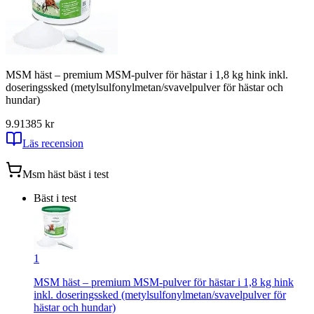
MSM häst – premium MSM-pulver för hästar i 1,8 kg hink inkl.
doseringssked (metylsulfonylmetan/svavelpulver för hästar och
hundar)
9.91
385
kr
Läs recension
Msm häst
bäst i test
Bäst i test
1
MSM häst – premium MSM-pulver för hästar i 1,8 kg hink
inkl. doseringssked (metylsulfonylmetan/svavelpulver för
hästar och hundar)