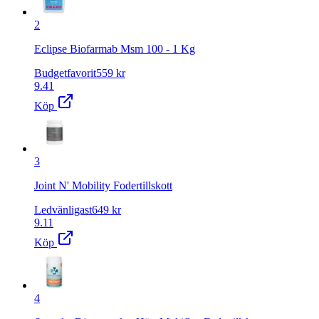
2
Eclipse Biofarmab Msm 100 - 1 Kg
Budgetfavorit
559
kr
9.41
Köp
3
Joint N' Mobility Fodertillskott
Ledvänligast
649
kr
9.11
Köp
4