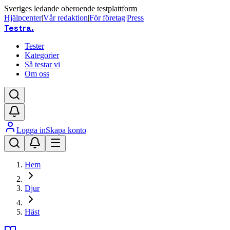
Sveriges ledande oberoende testplattform
Hjälpcenter
|
Vår redaktion
|
För företag
|
Press
Testra
.
Tester
Kategorier
Så testar vi
Om oss
Logga in
Skapa konto
Hem
Djur
Häst