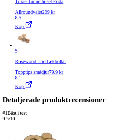
Trixie Tunnelhuset Frida
Allroundvalet
209
kr
8.5
Köp
5
Rosewood Trio Lekbollar
Topptips smådjur
79,9
kr
8.1
Köp
Detaljerade produktrecensioner
#
1
Bäst i test
9.5
/10