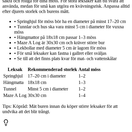
säkra och roliga för dina möss. För stora leksaker kan bli svåra att
använda, medan för små kan utgöra en kvävningsrisk. Anpassa alltid
efter djurets storlek och burens mått.
•
Springhjul för möss bör ha en diameter på minst 17–20 cm
•
Tunnlar och hus ska vara minst 5 cm i diameter för vuxna
möss
•
Hängmattor på 18x18 cm passar 1–3 möss
•
Maze A Log är 30x30 cm och kräver större bur
•
Lekbollar med diameter 5 cm är lagom för möss
•
För små leksaker kan fastna i gallret eller sväljas
•
Se till att det finns plats kvar för mat- och vattenskålar
Leksak
Rekommenderad storlek
Antal möss
Springhjul
17–20 cm i diameter
1–2
Hängmatta
18x18 cm
1–3
Tunnel
Minst 5 cm i diameter
1–2
Maze A Log
30x30 cm
1–4
Tips:
Köpråd: Mät buren innan du köper större leksaker för att
undvika att det blir trångt.