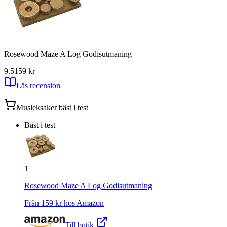
Rosewood Maze A Log Godisutmaning
9.5
159
kr
Läs recension
Musleksaker
bäst i test
Bäst i test
1
Rosewood Maze A Log Godisutmaning
Från
159
kr hos
Amazon
Till butik