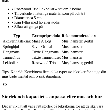
roar.
•
Rosewood Trio Lekbollar – set om 3 bollar
•
Tillverkade i naturliga material som pil och trä
•
Diameter ca 5 cm
•
Kan fyllas med hö eller godis
•
Säkra att gnaga på
Typ
Exempelprodukt
Rekommenderad art
Aktiveringsleksak
Maze A Log
Mus, hamster, gerbil
Springhjul
Savic Orbital
Mus, hamster
Hängmatta
Trixie Hangmatta
Mus, hamster
Tunnel/hus
Trixie Tunnelhuset
Mus, hamster
Lekbollar
Rosewood Trio
Mus, hamster, gerbil
Tips:
Köpråd: Kombinera flera olika typer av leksaker för att ge din
mus både mental och fysisk stimulans.
Storlek och kapacitet – anpassa efter mus och bur
Det är viktigt att välja rätt storlek på leksakerna för att de ska vara