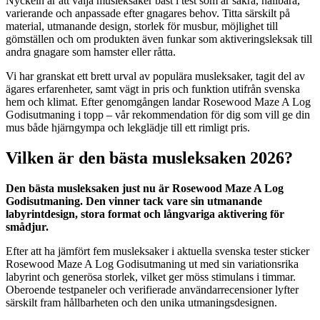
Nyckeln är att välja musleksaker bäst i test som är säkra, hållbara,
varierande och anpassade efter gnagares behov. Titta särskilt på
material, utmanande design, storlek för musbur, möjlighet till
gömställen och om produkten även funkar som aktiveringsleksak till
andra gnagare som hamster eller råtta.
Vi har granskat ett brett urval av populära musleksaker, tagit del av
ägares erfarenheter, samt vägt in pris och funktion utifrån svenska
hem och klimat. Efter genomgången landar Rosewood Maze A Log
Godisutmaning i topp – vår rekommendation för dig som vill ge din
mus både hjärngympa och lekglädje till ett rimligt pris.
Vilken är den bästa musleksaken 2026?
Den bästa musleksaken just nu är Rosewood Maze A Log
Godisutmaning. Den vinner tack vare sin utmanande
labyrintdesign, stora format och långvariga aktivering för
smådjur.
Efter att ha jämfört fem musleksaker i aktuella svenska tester sticker
Rosewood Maze A Log Godisutmaning ut med sin variationsrika
labyrint och generösa storlek, vilket ger möss stimulans i timmar.
Oberoende testpaneler och verifierade användarrecensioner lyfter
särskilt fram hållbarheten och den unika utmaningsdesignen.