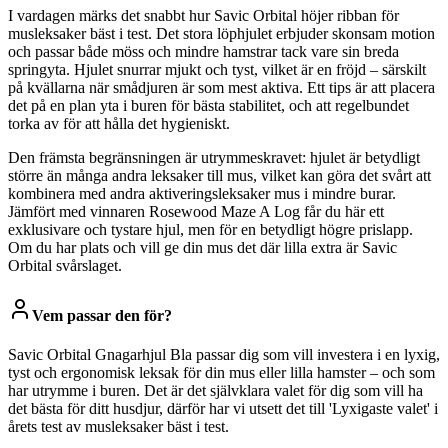
I vardagen märks det snabbt hur Savic Orbital höjer ribban för
musleksaker bäst i test. Det stora löphjulet erbjuder skonsam motion
och passar både möss och mindre hamstrar tack vare sin breda
springyta. Hjulet snurrar mjukt och tyst, vilket är en fröjd – särskilt
på kvällarna när smådjuren är som mest aktiva. Ett tips är att placera
det på en plan yta i buren för bästa stabilitet, och att regelbundet
torka av för att hålla det hygieniskt.
Den främsta begränsningen är utrymmeskravet: hjulet är betydligt
större än många andra leksaker till mus, vilket kan göra det svårt att
kombinera med andra aktiveringsleksaker mus i mindre burar.
Jämfört med vinnaren Rosewood Maze A Log får du här ett
exklusivare och tystare hjul, men för en betydligt högre prislapp.
Om du har plats och vill ge din mus det där lilla extra är Savic
Orbital svårslaget.
Vem passar den för?
Savic Orbital Gnagarhjul Bla passar dig som vill investera i en lyxig,
tyst och ergonomisk leksak för din mus eller lilla hamster – och som
har utrymme i buren. Det är det självklara valet för dig som vill ha
det bästa för ditt husdjur, därför har vi utsett det till 'Lyxigaste valet' i
årets test av musleksaker bäst i test.