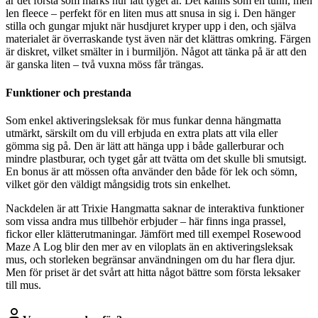
är det första som märks hur lätt tyget är. Det känns som en tunn, men
len fleece – perfekt för en liten mus att snusa in sig i. Den hänger
stilla och gungar mjukt när husdjuret kryper upp i den, och själva
materialet är överraskande tyst även när det klättras omkring. Färgen
är diskret, vilket smälter in i burmiljön. Något att tänka på är att den
är ganska liten – två vuxna möss får trängas.
Funktioner och prestanda
Som enkel aktiveringsleksak för mus funkar denna hängmatta
utmärkt, särskilt om du vill erbjuda en extra plats att vila eller
gömma sig på. Den är lätt att hänga upp i både gallerburar och
mindre plastburar, och tyget går att tvätta om det skulle bli smutsigt.
En bonus är att mössen ofta använder den både för lek och sömn,
vilket gör den väldigt mångsidig trots sin enkelhet.
Nackdelen är att Trixie Hangmatta saknar de interaktiva funktioner
som vissa andra mus tillbehör erbjuder – här finns inga prassel,
fickor eller klätterutmaningar. Jämfört med till exempel Rosewood
Maze A Log blir den mer av en viloplats än en aktiveringsleksak
mus, och storleken begränsar användningen om du har flera djur.
Men för priset är det svårt att hitta något bättre som första leksaker
till mus.