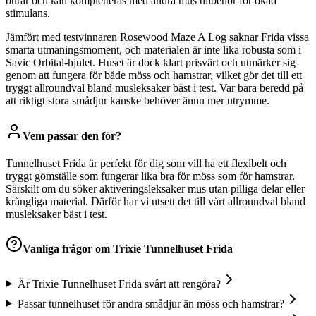
burar och kan kompletteras med andra mus tillbehör för ökad
stimulans.
Jämfört med testvinnaren Rosewood Maze A Log saknar Frida vissa
smarta utmaningsmoment, och materialen är inte lika robusta som i
Savic Orbital-hjulet. Huset är dock klart prisvärt och utmärker sig
genom att fungera för både möss och hamstrar, vilket gör det till ett
tryggt allroundval bland musleksaker bäst i test. Var bara beredd på
att riktigt stora smådjur kanske behöver ännu mer utrymme.
Vem passar den för?
Tunnelhuset Frida är perfekt för dig som vill ha ett flexibelt och
tryggt gömställe som fungerar lika bra för möss som för hamstrar.
Särskilt om du söker aktiveringsleksaker mus utan pilliga delar eller
krångliga material. Därför har vi utsett det till vårt allroundval bland
musleksaker bäst i test.
Vanliga frågor om
Trixie Tunnelhuset Frida
Är Trixie Tunnelhuset Frida svårt att rengöra?
Passar tunnelhuset för andra smådjur än möss och hamstrar?