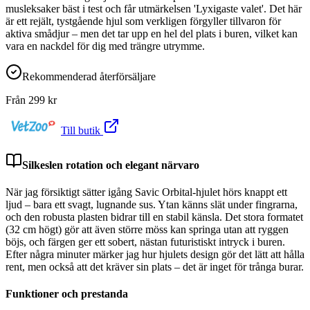
musleksaker bäst i test och får utmärkelsen 'Lyxigaste valet'. Det här
är ett rejält, tystgående hjul som verkligen förgyller tillvaron för
aktiva smådjur – men det tar upp en hel del plats i buren, vilket kan
vara en nackdel för dig med trängre utrymme.
Rekommenderad återförsäljare
Från
299
kr
Till butik
Silkeslen rotation och elegant närvaro
När jag försiktigt sätter igång Savic Orbital-hjulet hörs knappt ett
ljud – bara ett svagt, lugnande sus. Ytan känns slät under fingrarna,
och den robusta plasten bidrar till en stabil känsla. Det stora formatet
(32 cm högt) gör att även större möss kan springa utan att ryggen
böjs, och färgen ger ett sobert, nästan futuristiskt intryck i buren.
Efter några minuter märker jag hur hjulets design gör det lätt att hålla
rent, men också att det kräver sin plats – det är inget för trånga burar.
Funktioner och prestanda