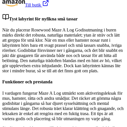
Till butik
Tyst labyrint för nyfikna små tassar
När du placerar Rosewood Maze A Log Godisutmaning i buren
märks direkt det robusta, naturliga materialet; ytan är sträv och lätt
att greppa för små klor. När en mus eller hamster nosar runt i
labyrinten hörs bara ett svagt prassel och små tassars snabba, ivriga
rörelser. Godisbitar försvinner ner i gångarna, och det blir snabbt en
jakt där gnagaren får använda både nos och tassar för att hitta all
belöning. Den naturliga trädoften blandas med en hint av hö, vilket
gör upplevelsen extra inbjudande. Dock kan labyrinten kännas lite
stor i mindre burar, så se till att det finns gott om plats.
Funktioner och prestanda
I vardagen fungerar Maze A Log utmärkt som aktiveringsleksak för
mus, hamster, råtta och andra smådjur. Det räcker att gömma några
godisbitar i gångarna så har djuret sysselsättning och mental
stimulans länge. Det robusta träet klarar klättring och gnagande, och
leksaken är enkel att rengöra med en fuktig trasa. Ett tips är att
variera godis och placering så blir utmaningen ny varje gång.