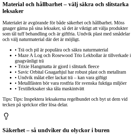
Material och hållbarhet – välj säkra och slitstarka
leksaker
Materialet är avgörande för både säkerhet och hållbarhet. Möss
gnager gärna på sina leksaker, så det är viktigt att välja produkter
som tål tuff behandling och är giftfria. Undvik plast med smådelar
och välj naturmaterial där det är möjligt.
•
Trä och pil är populära och säkra naturmaterial
•
Maze A Log och Rosewood Trio Lekbollar är tillverkade i
gnagvänligt trä
•
Trixie Hangmatta är gjord i slitstark fleece
•
Savic Orbital Gnagarhjul har robust plast och metallram
•
Undvik målat eller lackat trä – kan vara giftigt
•
Metallfästen bör vara rostfria för svenska fuktiga miljöer
•
Textilleksaker ska tåla maskintvätt
Tips:
Tips: Inspektera leksakerna regelbundet och byt ut dem vid
tecken på sprickor eller lösa delar.
Säkerhet – så undviker du olyckor i buren