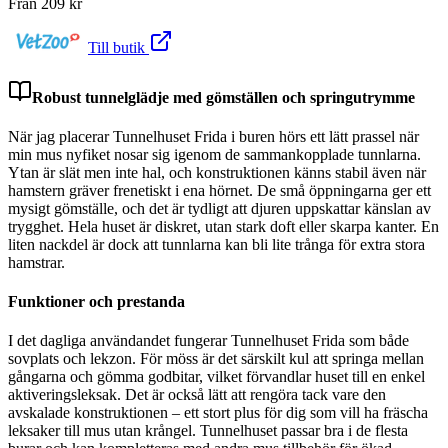
Från
209
kr
Till butik
Robust tunnelglädje med gömställen och springutrymme
När jag placerar Tunnelhuset Frida i buren hörs ett lätt prassel när
min mus nyfiket nosar sig igenom de sammankopplade tunnlarna.
Ytan är slät men inte hal, och konstruktionen känns stabil även när
hamstern gräver frenetiskt i ena hörnet. De små öppningarna ger ett
mysigt gömställe, och det är tydligt att djuren uppskattar känslan av
trygghet. Hela huset är diskret, utan stark doft eller skarpa kanter. En
liten nackdel är dock att tunnlarna kan bli lite trånga för extra stora
hamstrar.
Funktioner och prestanda
I det dagliga användandet fungerar Tunnelhuset Frida som både
sovplats och lekzon. För möss är det särskilt kul att springa mellan
gångarna och gömma godbitar, vilket förvandlar huset till en enkel
aktiveringsleksak. Det är också lätt att rengöra tack vare den
avskalade konstruktionen – ett stort plus för dig som vill ha fräscha
leksaker till mus utan krångel. Tunnelhuset passar bra i de flesta