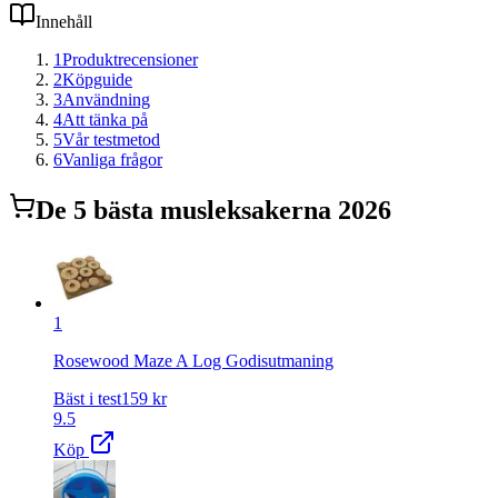
Innehåll
1
Produktrecensioner
2
Köpguide
3
Användning
4
Att tänka på
5
Vår testmetod
6
Vanliga frågor
De
5
bästa
musleksaker
na 2026
1
Rosewood Maze A Log Godisutmaning
Bäst i test
159
kr
9.5
Köp