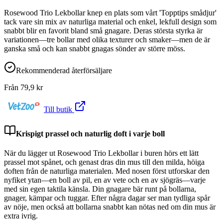
Rosewood Trio Lekbollar knep en plats som vårt 'Topptips smådjur'
tack vare sin mix av naturliga material och enkel, lekfull design som
snabbt blir en favorit bland små gnagare. Deras största styrka är
variationen—tre bollar med olika texturer och smaker—men de är
ganska små och kan snabbt gnagas sönder av större möss.
Rekommenderad återförsäljare
Från
79,9
kr
Till butik
Krispigt prassel och naturlig doft i varje boll
När du lägger ut Rosewood Trio Lekbollar i buren hörs ett lätt
prassel mot spånet, och genast dras din mus till den milda, höiga
doften från de naturliga materialen. Med nosen först utforskar den
nyfiket ytan—en boll av pil, en av vete och en av sjögräs—varje
med sin egen taktila känsla. Din gnagare bär runt på bollarna,
gnager, kämpar och tuggar. Efter några dagar ser man tydliga spår
av nöje, men också att bollarna snabbt kan nötas ned om din mus är
extra ivrig.