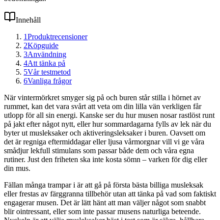
Innehåll
1
Produktrecensioner
2
Köpguide
3
Användning
4
Att tänka på
5
Vår testmetod
6
Vanliga frågor
När vintermörkret smyger sig på och buren står stilla i hörnet av
rummet, kan det vara svårt att veta om din lilla vän verkligen får
utlopp för all sin energi. Kanske ser du hur musen nosar rastlöst runt
på jakt efter något nytt, eller hur sommardagarna fylls av lek när du
byter ut musleksaker och aktiveringsleksaker i buren. Oavsett om
det är regniga eftermiddagar eller ljusa vårmorgnar vill vi ge våra
smådjur lekfull stimulans som passar både dem och våra egna
rutiner. Just den friheten ska inte kosta sömn – varken för dig eller
din mus.
Fällan många trampar i är att gå på första bästa billiga musleksak
eller frestas av färggranna tillbehör utan att tänka på vad som faktiskt
engagerar musen. Det är lätt hänt att man väljer något som snabbt
blir ointressant, eller som inte passar musens naturliga beteende.