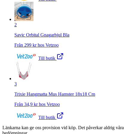
2
Savic Orbital Gnagarhjul Bla
Från
299
kr hos
Vetzoo
Till butik
3
Trixie Hangmatta Mus Hamster 18x18 Cm
Från
34,9
kr hos
Vetzoo
Till butik
Länkarna kan ge oss provision vid köp. Det påverkar aldrig våra
bedömningar.