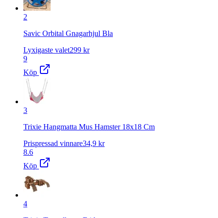
2
Savic Orbital Gnagarhjul Bla
Lyxigaste valet
299
kr
9
Köp
3
Trixie Hangmatta Mus Hamster 18x18 Cm
Prispressad vinnare
34,9
kr
8.6
Köp
4