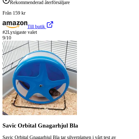
Rekommenderad återförsäljare
Från
159
kr
Till butik
#
2
Lyxigaste valet
9
/10
Savic Orbital Gnagarhjul Bla
Savic Orbital Gnagarhjul Bla tar silverplatsen i vårt test av