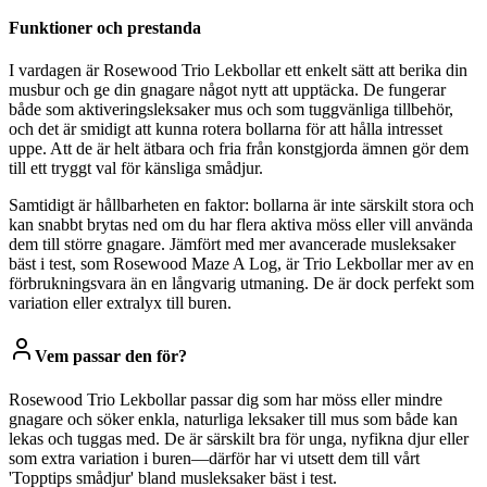
Funktioner och prestanda
I vardagen är Rosewood Trio Lekbollar ett enkelt sätt att berika din
musbur och ge din gnagare något nytt att upptäcka. De fungerar
både som aktiveringsleksaker mus och som tuggvänliga tillbehör,
och det är smidigt att kunna rotera bollarna för att hålla intresset
uppe. Att de är helt ätbara och fria från konstgjorda ämnen gör dem
till ett tryggt val för känsliga smådjur.
Samtidigt är hållbarheten en faktor: bollarna är inte särskilt stora och
kan snabbt brytas ned om du har flera aktiva möss eller vill använda
dem till större gnagare. Jämfört med mer avancerade musleksaker
bäst i test, som Rosewood Maze A Log, är Trio Lekbollar mer av en
förbrukningsvara än en långvarig utmaning. De är dock perfekt som
variation eller extralyx till buren.
Vem passar den för?
Rosewood Trio Lekbollar passar dig som har möss eller mindre
gnagare och söker enkla, naturliga leksaker till mus som både kan
lekas och tuggas med. De är särskilt bra för unga, nyfikna djur eller
som extra variation i buren—därför har vi utsett dem till vårt
'Topptips smådjur' bland musleksaker bäst i test.