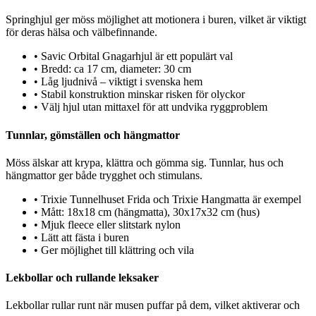
Springhjul ger möss möjlighet att motionera i buren, vilket är viktigt
för deras hälsa och välbefinnande.
•
Savic Orbital Gnagarhjul är ett populärt val
•
Bredd: ca 17 cm, diameter: 30 cm
•
Låg ljudnivå – viktigt i svenska hem
•
Stabil konstruktion minskar risken för olyckor
•
Välj hjul utan mittaxel för att undvika ryggproblem
Tunnlar, gömställen och hängmattor
Möss älskar att krypa, klättra och gömma sig. Tunnlar, hus och
hängmattor ger både trygghet och stimulans.
•
Trixie Tunnelhuset Frida och Trixie Hangmatta är exempel
•
Mått: 18x18 cm (hängmatta), 30x17x32 cm (hus)
•
Mjuk fleece eller slitstark nylon
•
Lätt att fästa i buren
•
Ger möjlighet till klättring och vila
Lekbollar och rullande leksaker
Lekbollar rullar runt när musen puffar på dem, vilket aktiverar och