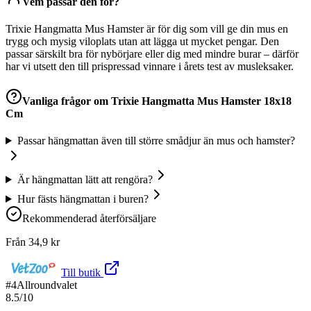
Vem passar den för?
Trixie Hangmatta Mus Hamster är för dig som vill ge din mus en
trygg och mysig viloplats utan att lägga ut mycket pengar. Den
passar särskilt bra för nybörjare eller dig med mindre burar – därför
har vi utsett den till prispressad vinnare i årets test av musleksaker.
Vanliga frågor om
Trixie Hangmatta Mus Hamster 18x18
Cm
Passar hängmattan även till större smådjur än mus och hamster?
Är hängmattan lätt att rengöra?
Hur fästs hängmattan i buren?
Rekommenderad återförsäljare
Från
34,9
kr
Till butik
#
4
Allroundvalet
8.5
/10