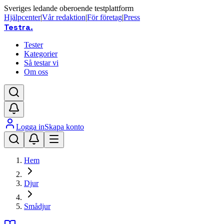
Sveriges ledande oberoende testplattform
Hjälpcenter
|
Vår redaktion
|
För företag
|
Press
Testra
.
Tester
Kategorier
Så testar vi
Om oss
Logga in
Skapa konto
Hem
Djur
Smådjur