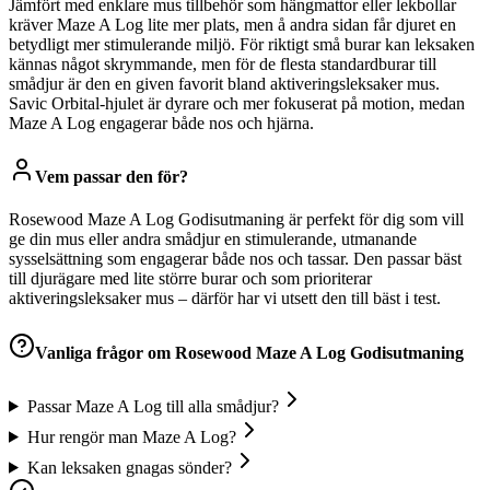
Jämfört med enklare mus tillbehör som hängmattor eller lekbollar
kräver Maze A Log lite mer plats, men å andra sidan får djuret en
betydligt mer stimulerande miljö. För riktigt små burar kan leksaken
kännas något skrymmande, men för de flesta standardburar till
smådjur är den en given favorit bland aktiveringsleksaker mus.
Savic Orbital-hjulet är dyrare och mer fokuserat på motion, medan
Maze A Log engagerar både nos och hjärna.
Vem passar den för?
Rosewood Maze A Log Godisutmaning är perfekt för dig som vill
ge din mus eller andra smådjur en stimulerande, utmanande
sysselsättning som engagerar både nos och tassar. Den passar bäst
till djurägare med lite större burar och som prioriterar
aktiveringsleksaker mus – därför har vi utsett den till bäst i test.
Vanliga frågor om
Rosewood Maze A Log Godisutmaning
Passar Maze A Log till alla smådjur?
Hur rengör man Maze A Log?
Kan leksaken gnagas sönder?