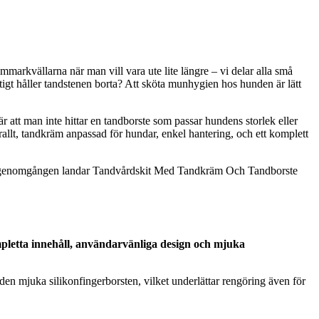
mmarkvällarna när man vill vara ute lite längre – vi delar alla små
igt håller tandstenen borta? Att sköta munhygien hos hunden är lätt
r att man inte hittar en tandborste som passar hundens storlek eller
rallt, tandkräm anpassad för hundar, enkel hantering, och ett komplett
Efter genomgången landar Tandvårdskit Med Tandkräm Och Tandborste
pletta innehåll, användarvänliga design och mjuka
e den mjuka silikonfingerborsten, vilket underlättar rengöring även för