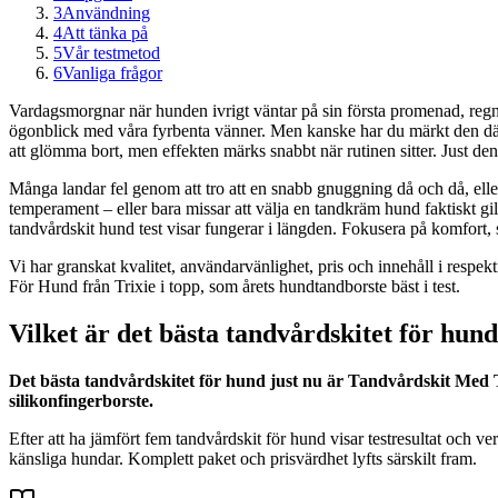
3
Användning
4
Att tänka på
5
Vår testmetod
6
Vanliga frågor
Vardagsmorgnar när hunden ivrigt väntar på sin första promenad, regniga
ögonblick med våra fyrbenta vänner. Men kanske har du märkt den där t
att glömma bort, men effekten märks snabbt när rutinen sitter. Just de
Många landar fel genom att tro att en snabb gnuggning då och då, eller 
temperament – eller bara missar att välja en tandkräm hund faktiskt gi
tandvårdskit hund test visar fungerar i längden. Fokusera på komfort, 
Vi har granskat kvalitet, användarvänlighet, pris och innehåll i res
För Hund från Trixie i topp, som årets hundtandborste bäst i test.
Vilket är det bästa tandvårdskitet för hun
Det bästa tandvårdskitet för hund just nu är Tandvårdskit Med
silikonfingerborste.
Efter att ha jämfört fem tandvårdskit för hund visar testresultat och ve
känsliga hundar. Komplett paket och prisvärdhet lyfts särskilt fram.