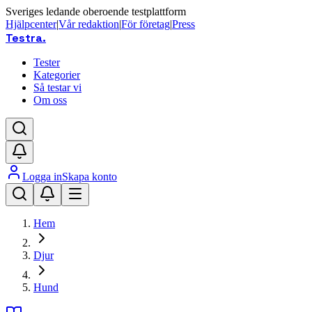
Sveriges ledande oberoende testplattform
Hjälpcenter
|
Vår redaktion
|
För företag
|
Press
Testra
.
Tester
Kategorier
Så testar vi
Om oss
Logga in
Skapa konto
Hem
Djur
Hund