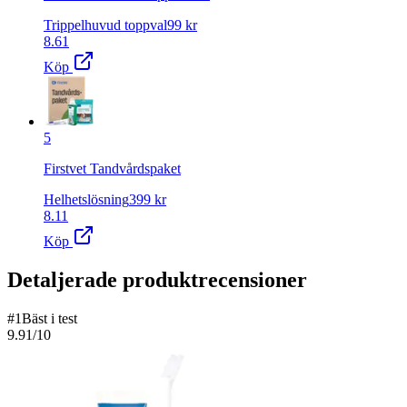
Trippelhuvud toppval
99
kr
8.61
Köp
5
Firstvet Tandvårdspaket
Helhetslösning
399
kr
8.11
Köp
Detaljerade produktrecensioner
#
1
Bäst i test
9.91
/10