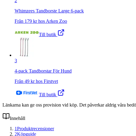
2
Whimzees Tandborste Large 6-pack
Från
179
kr hos
Arken Zoo
Till butik
3
4-pack Tandborstar För Hund
Från
49
kr hos
Firstvet
Till butik
Länkarna kan ge oss provision vid köp. Det påverkar aldrig våra bed
Innehåll
1
Produktrecensioner
2
Köpguide