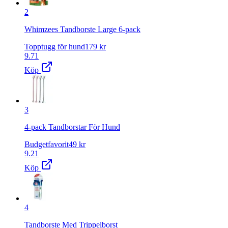
2
Whimzees Tandborste Large 6-pack
Topptugg för hund
179
kr
9.71
Köp
3
4-pack Tandborstar För Hund
Budgetfavorit
49
kr
9.21
Köp
4
Tandborste Med Trippelborst