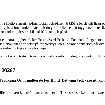
 höstkvällar när soffan lockar och pälsen är blöt, eller de där ljusa so
ypiska hundandedräkten när du gosar, eller sett att tuggbenen inte rikt
n omtanken gör stor skillnad både nu och på sikt.
ett extra tuggben räcker för tandvård för hund. Det som ofta går snett ä
llar. Nyckeln är att satsa på rätt verktyg: en hundtandborste som når öve
säkerhet, och praktiska lösningar.
pektive set – och testat alternativen med svenska hundägare i åtanke. 
d 2026?
 Tandkräm Och Tandborste För Hund. Det vann tack vare sitt kom
rifierade svenska användarrecensioner att Trixies kit sticker ut tack var