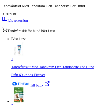
Tandvårdskit Med Tandkräm Och Tandborste För Hund
9.91
69
kr
Läs recension
Tandvårdskit för hund
bäst i test
Bäst i test
1
Tandvårdskit Med Tandkräm Och Tandborste För Hund
Från
69
kr hos
Firstvet
Till butik