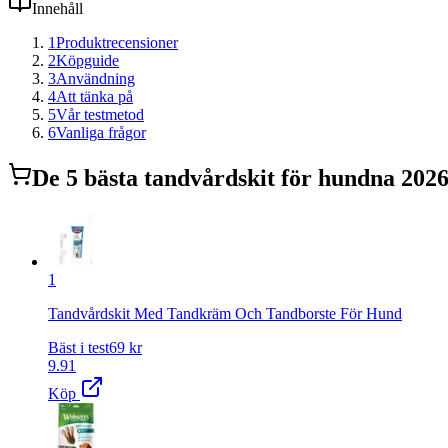
Innehåll
1
Produktrecensioner
2
Köpguide
3
Användning
4
Att tänka på
5
Vår testmetod
6
Vanliga frågor
De
5
bästa
tandvårdskit för hund
na 202
1
Tandvårdskit Med Tandkräm Och Tandborste För Hund
Bäst i test
69
kr
9.91
Köp