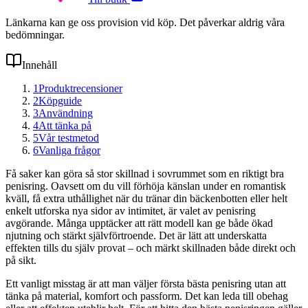
Länkarna kan ge oss provision vid köp. Det påverkar aldrig våra
bedömningar.
Innehåll
1
Produktrecensioner
2
Köpguide
3
Användning
4
Att tänka på
5
Vår testmetod
6
Vanliga frågor
Få saker kan göra så stor skillnad i sovrummet som en riktigt bra
penisring. Oavsett om du vill förhöja känslan under en romantisk
kväll, få extra uthållighet när du tränar din bäckenbotten eller helt
enkelt utforska nya sidor av intimitet, är valet av penisring
avgörande. Många upptäcker att rätt modell kan ge både ökad
njutning och stärkt självförtroende. Det är lätt att underskatta
effekten tills du själv provat – och märkt skillnaden både direkt och
på sikt.
Ett vanligt misstag är att man väljer första bästa penisring utan att
tänka på material, komfort och passform. Det kan leda till obehag