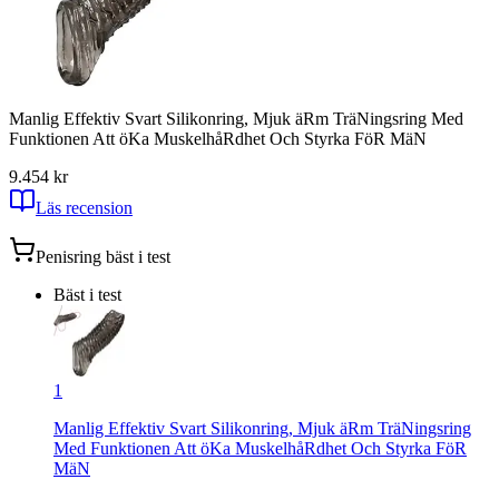
Manlig Effektiv Svart Silikonring, Mjuk äRm TräNingsring Med
Funktionen Att öKa MuskelhåRdhet Och Styrka FöR MäN
9.4
54
kr
Läs recension
Penisring
bäst i test
Bäst i test
1
Manlig Effektiv Svart Silikonring, Mjuk äRm TräNingsring
Med Funktionen Att öKa MuskelhåRdhet Och Styrka FöR
MäN