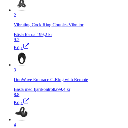
2
Vibrating Cock Ring Couples Vibrator
Bästa för par
199,2
kr
9.2
Köp
3
DuoWave Embrace C-Ring with Remote
Bästa med fjärrkontroll
299,4
kr
8.8
Köp
4