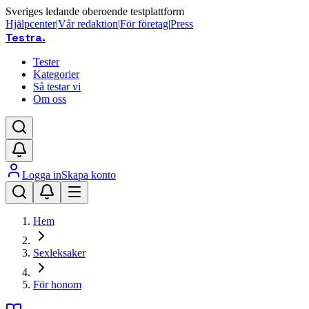
Sveriges ledande oberoende testplattform
Hjälpcenter
|
Vår redaktion
|
För företag
|
Press
Testra
.
Tester
Kategorier
Så testar vi
Om oss
Logga in
Skapa konto
Hem
Sexleksaker
För honom