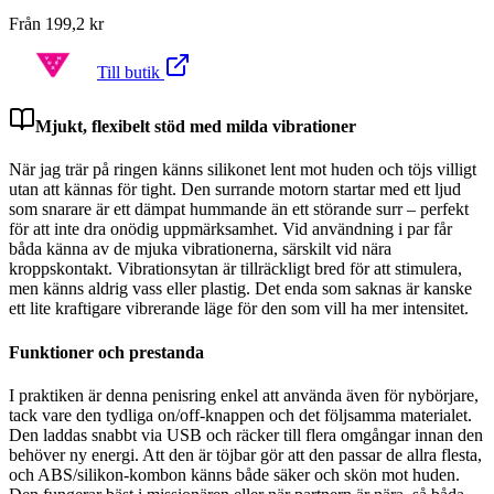
Från
199,2
kr
Till butik
Mjukt, flexibelt stöd med milda vibrationer
När jag trär på ringen känns silikonet lent mot huden och töjs villigt
utan att kännas för tight. Den surrande motorn startar med ett ljud
som snarare är ett dämpat hummande än ett störande surr – perfekt
för att inte dra onödig uppmärksamhet. Vid användning i par får
båda känna av de mjuka vibrationerna, särskilt vid nära
kroppskontakt. Vibrationsytan är tillräckligt bred för att stimulera,
men känns aldrig vass eller plastig. Det enda som saknas är kanske
ett lite kraftigare vibrerande läge för den som vill ha mer intensitet.
Funktioner och prestanda
I praktiken är denna penisring enkel att använda även för nybörjare,
tack vare den tydliga on/off-knappen och det följsamma materialet.
Den laddas snabbt via USB och räcker till flera omgångar innan den
behöver ny energi. Att den är töjbar gör att den passar de allra flesta,
och ABS/silikon-kombon känns både säker och skön mot huden.