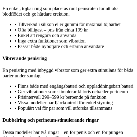
En enkel, töjbar ring som placeras runt penisroten för att öka
blodflödet och ge hårdare erektion.
•
Tillverkad i silikon eller gummi för maximal töjbarhet
•
Ofta billigast – pris från cirka 199 kr
•
Enkel att rengöra och använda
•
Inga extra funktioner som vibration
•
Passar både nybörjare och erfarna användare
Vibrerande penisring
En penisring med inbyggd vibrator som ger extra stimulans för båda
parter under samlag.
•
Finns både med engångsbatteri och uppladdningsbart batteri
•
Ger vibrationer som stimulerar klitoris och/eller perineum
•
Prisintervall 299–599 kr beroende på funktion
•
Vissa modeller har fjärrkontroll för enkel styrning
•
Populärt val för par som vill utforska tillsammans
Dubbelring och perineum-stimulerande ringar
Dessa modeller har två ringar – en för penis och en för pungen –