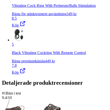
Vibrating Cock Ring With Perineum/Balls Stimulation
Bästa för stänkresistent användning
349
kr
8.5
Köp
5
Black Vibrating Cockring With Remote Control
Bästa premiumkänsla
449
kr
7.8
Köp
Detaljerade produktrecensioner
#
1
Bäst i test
9.4
/10