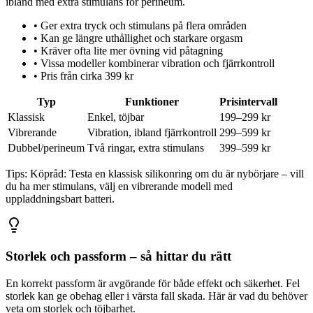
ibland med extra stimulans för perineum.
•
Ger extra tryck och stimulans på flera områden
•
Kan ge längre uthållighet och starkare orgasm
•
Kräver ofta lite mer övning vid påtagning
•
Vissa modeller kombinerar vibration och fjärrkontroll
•
Pris från cirka 399 kr
Typ
Funktioner
Prisintervall
Klassisk
Enkel, töjbar
199–299 kr
Vibrerande
Vibration, ibland fjärrkontroll
299–599 kr
Dubbel/perineum
Två ringar, extra stimulans
399–599 kr
Tips:
Köpråd: Testa en klassisk silikonring om du är nybörjare – vill
du ha mer stimulans, välj en vibrerande modell med
uppladdningsbart batteri.
Storlek och passform – så hittar du rätt
En korrekt passform är avgörande för både effekt och säkerhet. Fel
storlek kan ge obehag eller i värsta fall skada. Här är vad du behöver
veta om storlek och töjbarhet.