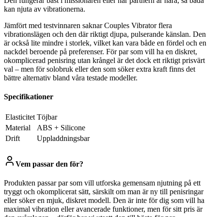
Den fungerar bäst i missionären eller när partnern är nära, så båda
kan njuta av vibrationerna.
Jämfört med testvinnaren saknar Couples Vibrator flera
vibrationslägen och den där riktigt djupa, pulserande känslan. Den
är också lite mindre i storlek, vilket kan vara både en fördel och en
nackdel beroende på preferenser. För par som vill ha en diskret,
okomplicerad penisring utan krångel är det dock ett riktigt prisvärt
val – men för solobruk eller den som söker extra kraft finns det
bättre alternativ bland våra testade modeller.
Specifikationer
Elasticitet
Töjbar
Material
ABS + Silicone
Drift
Uppladdningsbar
Vem passar den för?
Produkten passar par som vill utforska gemensam njutning på ett
tryggt och okomplicerat sätt, särskilt om man är ny till penisringar
eller söker en mjuk, diskret modell. Den är inte för dig som vill ha
maximal vibration eller avancerade funktioner, men för sitt pris är