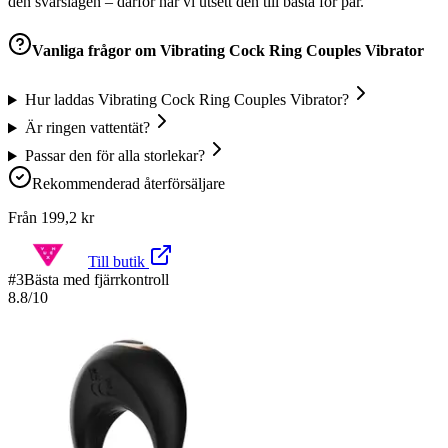
den svårslagen – därför har vi utsett den till bästa för par.
Vanliga frågor om
Vibrating Cock Ring Couples Vibrator
Hur laddas Vibrating Cock Ring Couples Vibrator?
Är ringen vattentät?
Passar den för alla storlekar?
Rekommenderad återförsäljare
Från
199,2
kr
Till butik
#
3
Bästa med fjärrkontroll
8.8
/10