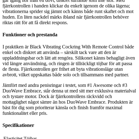
går igång hör man ett dovt, diskret surrande som inte stör. Med
fjärrkontrollen i handen klickar du enkelt igenom de olika lägena;
vibrationerna sprider sig jämnt och känns både runt skaftet och mot
huden. En liten nackdel märks ibland när fjärrkontrollen behöver
riktas rätt för att få direkt respons.
Funktioner och prestanda
I praktiken är Black Vibrating Cockring With Remote Control både
enkel och diskret att använda – särskilt tack vare att den är
uppladdningsbar och lätt att rengöra. Silikonet känns behagligt även
vid längre användning, och ringen är tillräckligt töjbar för att passa
de flesta. Fjärrkontrollen ger frihet att byta vibrationsläge utan
avbrott, vilket uppskattas både solo och tillsammans med partner.
Jämfört med andra penisringar i testet, som #1 Awesome och #3
DuoWave Embrace, står denna ut med sitt mer exklusiva materialval
och tystare motor. Dock är fjärrkontrollens räckvidd och
mottaglighet något sämre än hos DuoWave Embrace. Produkten är
bäst för dig som prioriterar känsla och finish framför maximal
funktionalitet eller pris.
Specifikationer
Elasticitet
Töjbar