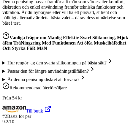
Denna penisring passar framför allt män som värdesätter komfort,
diskretion och enkel användning framför tekniska funktioner och
vibration. Är du nybörjare eller vill ha ett prisvärt, stilrent och
pålitligt alternativ är detta bästa valet – därav dess utmärkelse som
bäst i test.
Vanliga frågor om
Manlig Effektiv Svart Silikonring, Mjuk
äRm TräNingsring Med Funktionen Att öKa MuskelhåRdhet
Och Styrka FöR MäN
Hur rengör jag den svarta silikonringen på bästa sätt?
Passar den för längre användningstillfällen?
Är denna penisring diskret att förvara?
Rekommenderad återförsäljare
Från
54
kr
Till butik
#
2
Bästa för par
9.2
/10