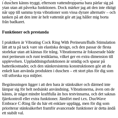
i duschen känns tryggt, eftersom vattendropparna bara pärlar sig på
ytan utan att påverka funktionen. Dock märker jag att den inte riktigt
når upp till samma tysta vibrationer som vissa dyrare alternativ – och
tanken på att den inte är helt vattentät gör att jag håller mig borta
från badkaret.
Funktioner och prestanda
I praktiken är Vibrating Cock Ring With Perineum/Balls Stimulation
lätt att ta på tack vare sin elastiska design, och den passar de flesta
storlekar utan att kännas för trång. Vibrationerna är fokuserade både
mot perineum och runt testiklarna, vilket ger en extra dimension till
upplevelsen. Uppladdningsfunktionen är smidig och sparar på
batterikostnader, och den stänkresistenta konstruktionen gör att du
enkelt kan använda produkten i duschen – ett stort plus för dig som
vill utforska nya miljöer.
Begränsningen ligger i att den bara är stänksäker och därmed inte
lämpar sig för helt nedsänkt användning. Vibrationerna, även om de
känns, är något mindre kraftfulla än hos testvinnarna, och det saknas
fjärrkontroll eller extra funktioner. Jämfört med t.ex. DuoWave
Embrace C-Ring får du här ett enklare upplägg, men för dig som
prioriterar stänksäkerhet framför avancerade funktioner är detta ändå
ett stabilt val.