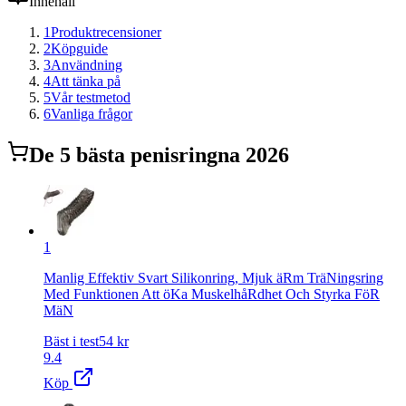
Innehåll
1
Produktrecensioner
2
Köpguide
3
Användning
4
Att tänka på
5
Vår testmetod
6
Vanliga frågor
De
5
bästa
penisring
na 2026
1
Manlig Effektiv Svart Silikonring, Mjuk äRm TräNingsring
Med Funktionen Att öKa MuskelhåRdhet Och Styrka FöR
MäN
Bäst i test
54
kr
9.4
Köp