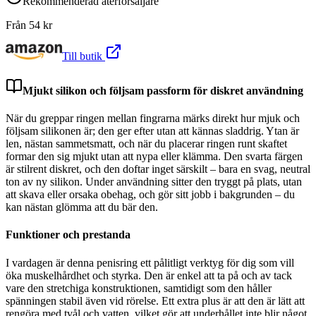
Rekommenderad återförsäljare
Från
54
kr
Till butik
Mjukt silikon och följsam passform för diskret användning
När du greppar ringen mellan fingrarna märks direkt hur mjuk och
följsam silikonen är; den ger efter utan att kännas sladdrig. Ytan är
len, nästan sammetsmatt, och när du placerar ringen runt skaftet
formar den sig mjukt utan att nypa eller klämma. Den svarta färgen
är stilrent diskret, och den doftar inget särskilt – bara en svag, neutral
ton av ny silikon. Under användning sitter den tryggt på plats, utan
att skava eller orsaka obehag, och gör sitt jobb i bakgrunden – du
kan nästan glömma att du bär den.
Funktioner och prestanda
I vardagen är denna penisring ett pålitligt verktyg för dig som vill
öka muskelhårdhet och styrka. Den är enkel att ta på och av tack
vare den stretchiga konstruktionen, samtidigt som den håller
spänningen stabil även vid rörelse. Ett extra plus är att den är lätt att
rengöra med tvål och vatten, vilket gör att underhållet inte blir något