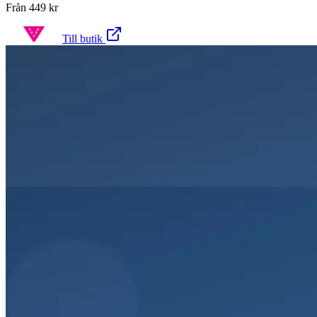
Från
449
kr
Till butik