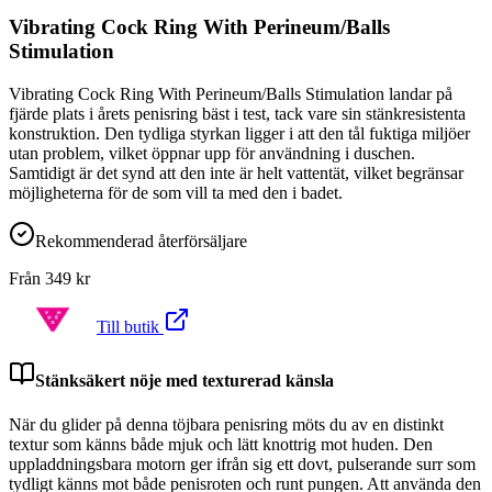
Vibrating Cock Ring With Perineum/Balls
Stimulation
Vibrating Cock Ring With Perineum/Balls Stimulation landar på
fjärde plats i årets penisring bäst i test, tack vare sin stänkresistenta
konstruktion. Den tydliga styrkan ligger i att den tål fuktiga miljöer
utan problem, vilket öppnar upp för användning i duschen.
Samtidigt är det synd att den inte är helt vattentät, vilket begränsar
möjligheterna för de som vill ta med den i badet.
Rekommenderad återförsäljare
Från
349
kr
Till butik
Stänksäkert nöje med texturerad känsla
När du glider på denna töjbara penisring möts du av en distinkt
textur som känns både mjuk och lätt knottrig mot huden. Den
uppladdningsbara motorn ger ifrån sig ett dovt, pulserande surr som
tydligt känns mot både penisroten och runt pungen. Att använda den