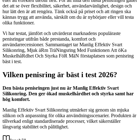
eller att effekten uteblir helt. För att hitta den bästa penisringen gäller
det att se över flexibilitet, säkerhet, användarvänlighet, design och
hur lätt den är att rengöra. Tänk också på priset och att ringen ska
kännas trygg att använda, särskilt om du är nybörjare eller vill testa
olika funktioner.
Vi har testat, jämfört och utvärderat marknadens populäraste
penisringar utifrån både prestanda, komfort och
användarrecensioner. Sammantaget tar Manlig Effektiv Svart
Silikonring, Mjuk äRm TräNingsring Med Funktionen Att öKa
MuskelhåRdhet Och Styrka FöR MäN förstaplatsen som penisring
bäst i test.
Vilken penisring är bäst i test 2026?
Den bästa penisringen just nu är Manlig Effektiv Svart
Silikonring. Den ger ökad muskelhårdhet och styrka samt har
hög komfort.
Manlig Effektiv Svart Silikonring utmärker sig genom sin mjuka
silikon och anpassning för olika användningsscenarier. Produkten är
tillverkad enligt standardiserade processer, vilket säkerställer
långvarig stabilitet och pålitlighet.