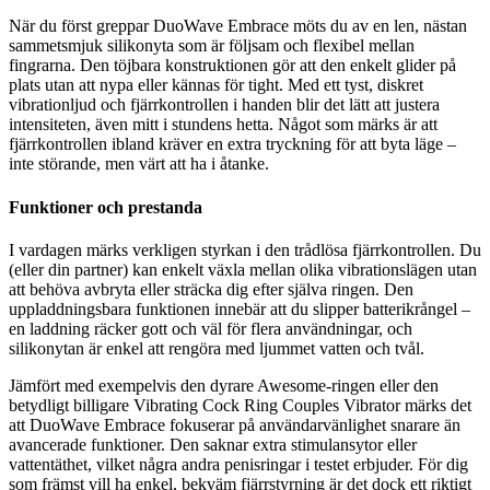
När du först greppar DuoWave Embrace möts du av en len, nästan
sammetsmjuk silikonyta som är följsam och flexibel mellan
fingrarna. Den töjbara konstruktionen gör att den enkelt glider på
plats utan att nypa eller kännas för tight. Med ett tyst, diskret
vibrationljud och fjärrkontrollen i handen blir det lätt att justera
intensiteten, även mitt i stundens hetta. Något som märks är att
fjärrkontrollen ibland kräver en extra tryckning för att byta läge –
inte störande, men värt att ha i åtanke.
Funktioner och prestanda
I vardagen märks verkligen styrkan i den trådlösa fjärrkontrollen. Du
(eller din partner) kan enkelt växla mellan olika vibrationslägen utan
att behöva avbryta eller sträcka dig efter själva ringen. Den
uppladdningsbara funktionen innebär att du slipper batterikrångel –
en laddning räcker gott och väl för flera användningar, och
silikonytan är enkel att rengöra med ljummet vatten och tvål.
Jämfört med exempelvis den dyrare Awesome-ringen eller den
betydligt billigare Vibrating Cock Ring Couples Vibrator märks det
att DuoWave Embrace fokuserar på användarvänlighet snarare än
avancerade funktioner. Den saknar extra stimulansytor eller
vattentäthet, vilket några andra penisringar i testet erbjuder. För dig
som främst vill ha enkel, bekväm fjärrstyrning är det dock ett riktigt