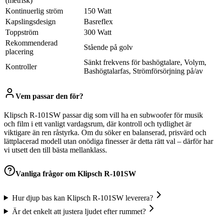
(metrisk)
Kontinuerlig ström
150 Watt
Kapslingsdesign
Basreflex
Toppström
300 Watt
Rekommenderad
Stående på golv
placering
Sänkt frekvens för bashögtalare, Volym,
Kontroller
Bashögtalarfas, Strömförsörjning på/av
Vem passar den för?
Klipsch R-101SW passar dig som vill ha en subwoofer för musik
och film i ett vanligt vardagsrum, där kontroll och tydlighet är
viktigare än ren råstyrka. Om du söker en balanserad, prisvärd och
lättplacerad modell utan onödiga finesser är detta rätt val – därför har
vi utsett den till bästa mellanklass.
Vanliga frågor om
Klipsch R-101SW
Hur djup bas kan Klipsch R-101SW leverera?
Är det enkelt att justera ljudet efter rummet?