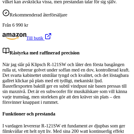
vilket kan avskräcka vissa, men prestandan talar för sig själv.
Rekommenderad återförsäljare
Från
6 990
kr
Till butik
Råstyrka med raffinerad precision
När jag slår på Klipsch R-121SW och låter den första basgången
rulla ut, vibrerar golvet under soffan med en dov, kontrollerad kraft.
Det svarta kabinettet utstrålar tyngd och kvalitet, och det löstagbara
gallret klickar på plats med ett tydligt, mekaniskt ljud.
Basreflexporten baktill ger en subtil vindpust när basen pressas till
sin maxnivå. Det är en subwoofer för musikälskare som vill känna
varje trumslag, men storleken gör att den kräver sin plats – den
försvinner knappast i rummet.
Funktioner och prestanda
I vardagen levererar R-121SW ett fundament av djupbas som ger
filmkvällar ett helt nytt liv. Med sina 200 watt kontinuerlig effekt