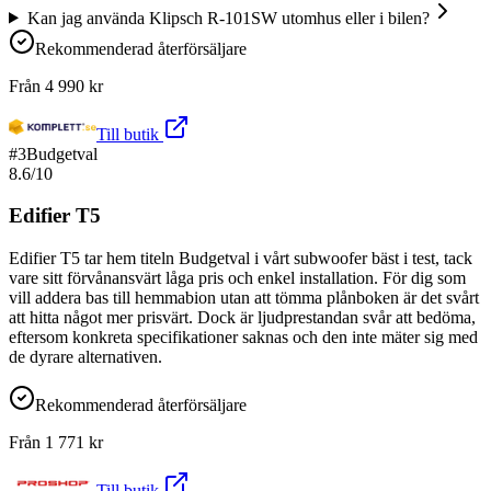
Kan jag använda Klipsch R-101SW utomhus eller i bilen?
Rekommenderad återförsäljare
Från
4 990
kr
Till butik
#
3
Budgetval
8.6
/10
Edifier T5
Edifier T5 tar hem titeln Budgetval i vårt subwoofer bäst i test, tack
vare sitt förvånansvärt låga pris och enkel installation. För dig som
vill addera bas till hemmabion utan att tömma plånboken är det svårt
att hitta något mer prisvärt. Dock är ljudprestandan svår att bedöma,
eftersom konkreta specifikationer saknas och den inte mäter sig med
de dyrare alternativen.
Rekommenderad återförsäljare
Från
1 771
kr
Till butik