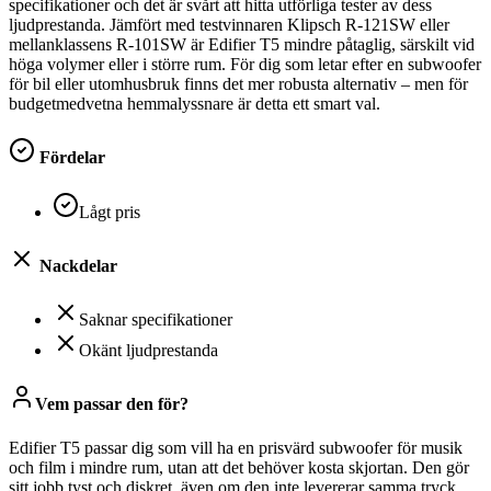
specifikationer och det är svårt att hitta utförliga tester av dess
ljudprestanda. Jämfört med testvinnaren Klipsch R-121SW eller
mellanklassens R-101SW är Edifier T5 mindre påtaglig, särskilt vid
höga volymer eller i större rum. För dig som letar efter en subwoofer
för bil eller utomhusbruk finns det mer robusta alternativ – men för
budgetmedvetna hemmalyssnare är detta ett smart val.
Fördelar
Lågt pris
Nackdelar
Saknar specifikationer
Okänt ljudprestanda
Vem passar den för?
Edifier T5 passar dig som vill ha en prisvärd subwoofer för musik
och film i mindre rum, utan att det behöver kosta skjortan. Den gör
sitt jobb tyst och diskret, även om den inte levererar samma tryck