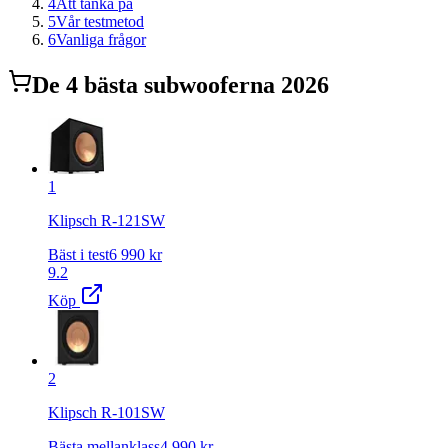
4
Att tänka på
5
Vår testmetod
6
Vanliga frågor
De
4
bästa
subwoofer
na 2026
1
Klipsch R-121SW
Bäst i test
6 990
kr
9.2
Köp
2
Klipsch R-101SW
Bästa mellanklass
4 990
kr