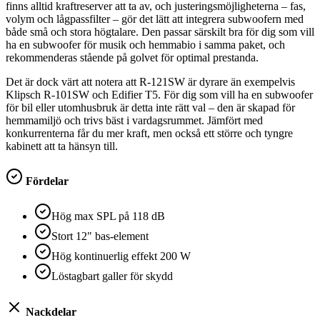
finns alltid kraftreserver att ta av, och justeringsmöjligheterna – fas,
volym och lågpassfilter – gör det lätt att integrera subwoofern med
både små och stora högtalare. Den passar särskilt bra för dig som vill
ha en subwoofer för musik och hemmabio i samma paket, och
rekommenderas stående på golvet för optimal prestanda.
Det är dock värt att notera att R-121SW är dyrare än exempelvis
Klipsch R-101SW och Edifier T5. För dig som vill ha en subwoofer
för bil eller utomhusbruk är detta inte rätt val – den är skapad för
hemmamiljö och trivs bäst i vardagsrummet. Jämfört med
konkurrenterna får du mer kraft, men också ett större och tyngre
kabinett att ta hänsyn till.
Fördelar
Hög max SPL på 118 dB
Stort 12" bas-element
Hög kontinuerlig effekt 200 W
Löstagbart galler för skydd
Nackdelar