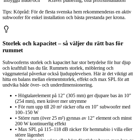
Inbyggd
Både/och
Kräver planering, ofta proffsinstallation
Tips:
Köpråd: För de flesta svenska hem rekommenderas en aktiv
subwoofer för enkel installation och bästa prestanda per krona.
Storlek och kapacitet – så väljer du rätt bas för
rummet
Subwooferns storlek och kapacitet har stor betydelse för hur djup
och kraftfull bas du får. Rummets storlek, möblering och
väggmaterial påverkar också ljudupplevelsen. Här är det viktigt att
hitta en balans mellan elementstorlek, effekt och max SPL för att
undvika både över- och underdimensionering.
•
Högtalarelement på 12" (305 mm) ger djupare bas än 10"
(254 mm), men kräver mer utrymme
•
För rum upp till 20 m² räcker ofta en 10" subwoofer med
100–150 W
•
Större rum (över 25 m²) gynnas av 12" element och minst
200 W kontinuerlig effekt
•
Max SPL på 115–118 dB räcker för hemmabio i villa eller
större lägenhet