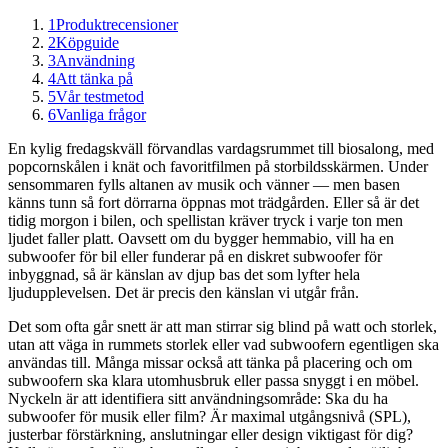
1
Produktrecensioner
2
Köpguide
3
Användning
4
Att tänka på
5
Vår testmetod
6
Vanliga frågor
En kylig fredagskväll förvandlas vardagsrummet till biosalong, med
popcornskålen i knät och favoritfilmen på storbildsskärmen. Under
sensommaren fylls altanen av musik och vänner — men basen
känns tunn så fort dörrarna öppnas mot trädgården. Eller så är det
tidig morgon i bilen, och spellistan kräver tryck i varje ton men
ljudet faller platt. Oavsett om du bygger hemmabio, vill ha en
subwoofer för bil eller funderar på en diskret subwoofer för
inbyggnad, så är känslan av djup bas det som lyfter hela
ljudupplevelsen. Det är precis den känslan vi utgår från.
Det som ofta går snett är att man stirrar sig blind på watt och storlek,
utan att väga in rummets storlek eller vad subwoofern egentligen ska
användas till. Många missar också att tänka på placering och om
subwoofern ska klara utomhusbruk eller passa snyggt i en möbel.
Nyckeln är att identifiera sitt användningsområde: Ska du ha
subwoofer för musik eller film? Är maximal utgångsnivå (SPL),
justerbar förstärkning, anslutningar eller design viktigast för dig?