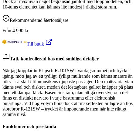
Dock är maxnivån något begränsad jämfört med toppmodellen, och
10-tums elementet kan kännas lite modest i riktigt stora rum.
Rekommenderad återförsäljare
Från
4 990
kr
Till butik
Tajt, kontrollerad bas med smidiga detaljer
När jag kopplar in Klipsch R-101SW i vardagsrummet och trycker
igång, möts jag av ett tydligt, fylligt mullrande som känns snarare än
hörs – särskilt i filmmusikens djupaste passager. Den mattsvarta ytan
känns sval och diskret, medan det löstagbara gallret knäpper på plats
med ett dämpat klick. Basen är stram, utan att gå överstyr, och det
finns en distinkt närvaro i varje bastrumma eller elektronisk
pulsslinga. Vid hög volym hörs dock att maxeffekten är lägre än hos
storebror R-121SW – trycket är imponerande men når inte riktigt
samma nivå.
Funktioner och prestanda