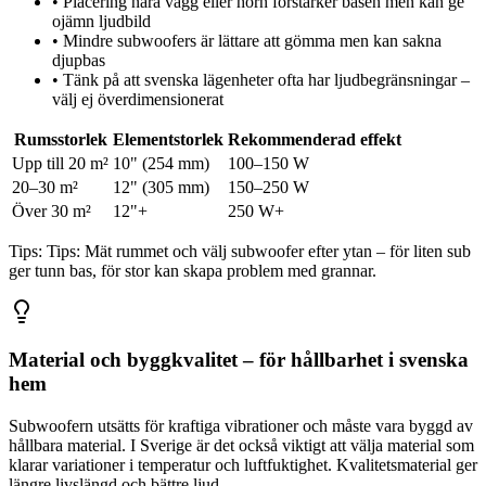
•
Placering nära vägg eller hörn förstärker basen men kan ge
ojämn ljudbild
•
Mindre subwoofers är lättare att gömma men kan sakna
djupbas
•
Tänk på att svenska lägenheter ofta har ljudbegränsningar –
välj ej överdimensionerat
Rumsstorlek
Elementstorlek
Rekommenderad effekt
Upp till 20 m²
10" (254 mm)
100–150 W
20–30 m²
12" (305 mm)
150–250 W
Över 30 m²
12"+
250 W+
Tips:
Tips: Mät rummet och välj subwoofer efter ytan – för liten sub
ger tunn bas, för stor kan skapa problem med grannar.
Material och byggkvalitet – för hållbarhet i svenska
hem
Subwoofern utsätts för kraftiga vibrationer och måste vara byggd av
hållbara material. I Sverige är det också viktigt att välja material som
klarar variationer i temperatur och luftfuktighet. Kvalitetsmaterial ger
längre livslängd och bättre ljud.