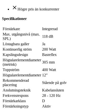
Högre pris än konkurrenter
Specifikationer
Förstärkare
Integrerad
Max. utgångsnivå (max.
118 dB
SPL)
Löstagbara galler
Ja
Kontinuerlig ström
200 Watt
Kapslingsdesign
Basreflex
Högtalarelementdiameter
305 mm
(metrisk)
Toppström
400 Watt
Högtalarelementdiameter
12"
Rekommenderad
Stående på golv
placering
Anslutningsteknik
Kabelansluten
Frekvensrespons
28 - 120 Hz
Förstärkarklass
D
Förstärkningstyp
Aktiv