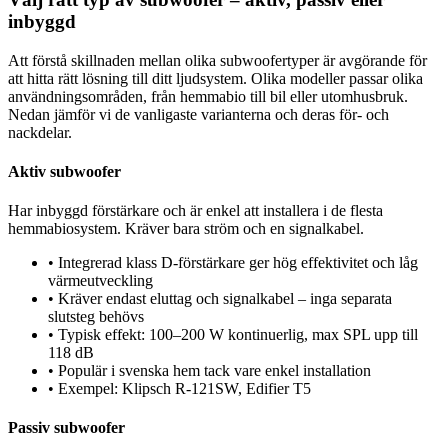
inbyggd
Att förstå skillnaden mellan olika subwoofertyper är avgörande för
att hitta rätt lösning till ditt ljudsystem. Olika modeller passar olika
användningsområden, från hemmabio till bil eller utomhusbruk.
Nedan jämför vi de vanligaste varianterna och deras för- och
nackdelar.
Aktiv subwoofer
Har inbyggd förstärkare och är enkel att installera i de flesta
hemmabiosystem. Kräver bara ström och en signalkabel.
•
Integrerad klass D-förstärkare ger hög effektivitet och låg
värmeutveckling
•
Kräver endast eluttag och signalkabel – inga separata
slutsteg behövs
•
Typisk effekt: 100–200 W kontinuerlig, max SPL upp till
118 dB
•
Populär i svenska hem tack vare enkel installation
•
Exempel: Klipsch R-121SW, Edifier T5
Passiv subwoofer