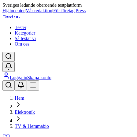
Sveriges ledande oberoende testplattform
Hjälpcenter
|
Vår redaktion
|
För företag
|
Press
Testra
.
Tester
Kategorier
Så testar vi
Om oss
Logga in
Skapa konto
Hem
Elektronik
TV & Hemmabio