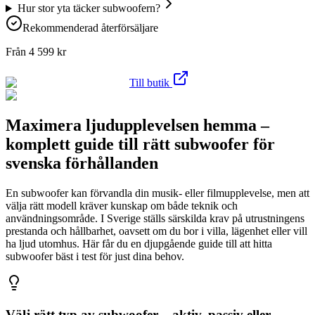
Hur stor yta täcker subwoofern?
Rekommenderad återförsäljare
Från
4 599
kr
Till butik
Maximera ljudupplevelsen hemma –
komplett guide till rätt subwoofer för
svenska förhållanden
En subwoofer kan förvandla din musik- eller filmupplevelse, men att
välja rätt modell kräver kunskap om både teknik och
användningsområde. I Sverige ställs särskilda krav på utrustningens
prestanda och hållbarhet, oavsett om du bor i villa, lägenhet eller vill
ha ljud utomhus. Här får du en djupgående guide till att hitta
subwoofer bäst i test för just dina behov.
Välj rätt typ av subwoofer – aktiv, passiv eller