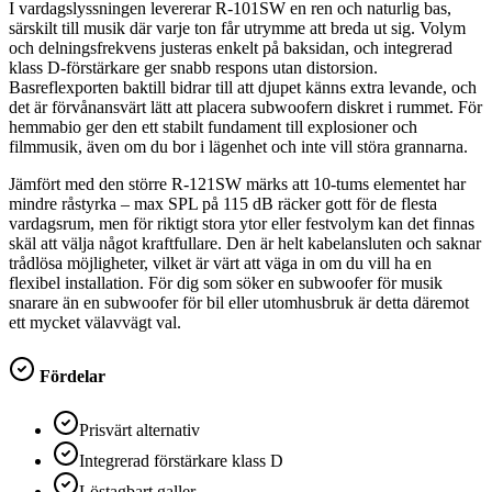
I vardagslyssningen levererar R-101SW en ren och naturlig bas,
särskilt till musik där varje ton får utrymme att breda ut sig. Volym
och delningsfrekvens justeras enkelt på baksidan, och integrerad
klass D-förstärkare ger snabb respons utan distorsion.
Basreflexporten baktill bidrar till att djupet känns extra levande, och
det är förvånansvärt lätt att placera subwoofern diskret i rummet. För
hemmabio ger den ett stabilt fundament till explosioner och
filmmusik, även om du bor i lägenhet och inte vill störa grannarna.
Jämfört med den större R-121SW märks att 10-tums elementet har
mindre råstyrka – max SPL på 115 dB räcker gott för de flesta
vardagsrum, men för riktigt stora ytor eller festvolym kan det finnas
skäl att välja något kraftfullare. Den är helt kabelansluten och saknar
trådlösa möjligheter, vilket är värt att väga in om du vill ha en
flexibel installation. För dig som söker en subwoofer för musik
snarare än en subwoofer för bil eller utomhusbruk är detta däremot
ett mycket välavvägt val.
Fördelar
Prisvärt alternativ
Integrerad förstärkare klass D
Löstagbart galler