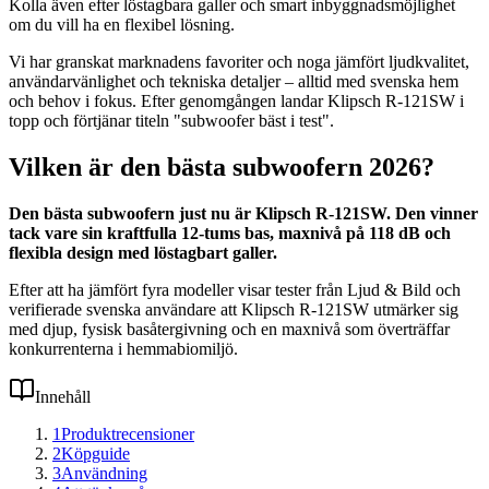
Kolla även efter löstagbara galler och smart inbyggnadsmöjlighet
om du vill ha en flexibel lösning.
Vi har granskat marknadens favoriter och noga jämfört ljudkvalitet,
användarvänlighet och tekniska detaljer – alltid med svenska hem
och behov i fokus. Efter genomgången landar Klipsch R-121SW i
topp och förtjänar titeln "subwoofer bäst i test".
Vilken är den bästa subwoofern 2026?
Den bästa subwoofern just nu är Klipsch R-121SW. Den vinner
tack vare sin kraftfulla 12-tums bas, maxnivå på 118 dB och
flexibla design med löstagbart galler.
Efter att ha jämfört fyra modeller visar tester från Ljud & Bild och
verifierade svenska användare att Klipsch R-121SW utmärker sig
med djup, fysisk basåtergivning och en maxnivå som överträffar
konkurrenterna i hemmabiomiljö.
Innehåll
1
Produktrecensioner
2
Köpguide
3
Användning