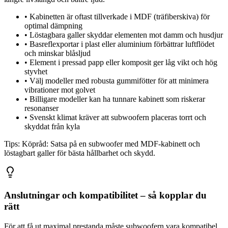
•
Kabinetten är oftast tillverkade i MDF (träfiberskiva) för
optimal dämpning
•
Löstagbara galler skyddar elementen mot damm och husdjur
•
Basreflexportar i plast eller aluminium förbättrar luftflödet
och minskar blåsljud
•
Element i pressad papp eller komposit ger låg vikt och hög
styvhet
•
Välj modeller med robusta gummifötter för att minimera
vibrationer mot golvet
•
Billigare modeller kan ha tunnare kabinett som riskerar
resonanser
•
Svenskt klimat kräver att subwoofern placeras torrt och
skyddat från kyla
Tips:
Köpråd: Satsa på en subwoofer med MDF-kabinett och
löstagbart galler för bästa hållbarhet och skydd.
Anslutningar och kompatibilitet – så kopplar du
rätt
För att få ut maximal prestanda måste subwoofern vara kompatibel