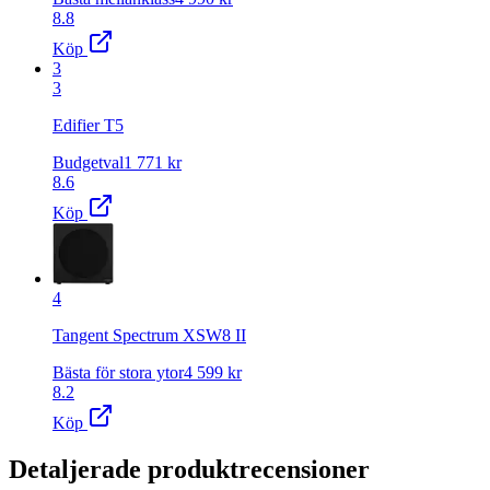
8.8
Köp
3
3
Edifier T5
Budgetval
1 771
kr
8.6
Köp
4
Tangent Spectrum XSW8 II
Bästa för stora ytor
4 599
kr
8.2
Köp
Detaljerade produktrecensioner