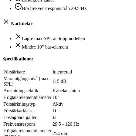
Bra frekvensrespons från 29.5 Hz
Nackdelar
Lägre max SPL än toppmodellen
Mindre 10" bas-element
Specifikationer
Förstärkare
Integrerad
Max. utgångsnivå (max.
115 dB
SPL)
Anslutningsteknik
Kabelansluten
Högtalarelementdiameter
10"
Förstärkningstyp
Aktiv
Förstärkarklass
D
Löstagbara galler
Ja
Frekvensrespons
29.5 - 120 Hz
Högtalarelementdiameter
254 mm