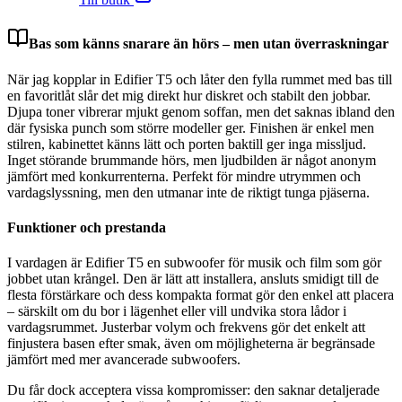
Bas som känns snarare än hörs – men utan överraskningar
När jag kopplar in Edifier T5 och låter den fylla rummet med bas till
en favoritlåt slår det mig direkt hur diskret och stabilt den jobbar.
Djupa toner vibrerar mjukt genom soffan, men det saknas ibland den
där fysiska punch som större modeller ger. Finishen är enkel men
stilren, kabinettet känns lätt och porten baktill ger inga missljud.
Inget störande brummande hörs, men ljudbilden är något anonym
jämfört med konkurrenterna. Perfekt för mindre utrymmen och
vardagslyssning, men den utmanar inte de riktigt tunga pjäserna.
Funktioner och prestanda
I vardagen är Edifier T5 en subwoofer för musik och film som gör
jobbet utan krångel. Den är lätt att installera, ansluts smidigt till de
flesta förstärkare och dess kompakta format gör den enkel att placera
– särskilt om du bor i lägenhet eller vill undvika stora lådor i
vardagsrummet. Justerbar volym och frekvens gör det enkelt att
finjustera basen efter smak, även om möjligheterna är begränsade
jämfört med mer avancerade subwoofers.
Du får dock acceptera vissa kompromisser: den saknar detaljerade