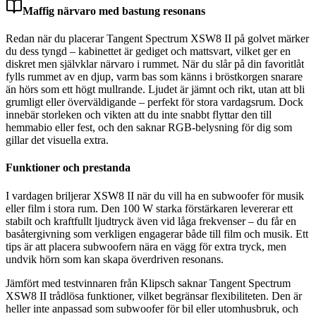
Maffig närvaro med bastung resonans
Redan när du placerar Tangent Spectrum XSW8 II på golvet märker
du dess tyngd – kabinettet är gediget och mattsvart, vilket ger en
diskret men självklar närvaro i rummet. När du slår på din favoritlåt
fylls rummet av en djup, varm bas som känns i bröstkorgen snarare
än hörs som ett högt mullrande. Ljudet är jämnt och rikt, utan att bli
grumligt eller överväldigande – perfekt för stora vardagsrum. Dock
innebär storleken och vikten att du inte snabbt flyttar den till
hemmabio eller fest, och den saknar RGB-belysning för dig som
gillar det visuella extra.
Funktioner och prestanda
I vardagen briljerar XSW8 II när du vill ha en subwoofer för musik
eller film i stora rum. Den 100 W starka förstärkaren levererar ett
stabilt och kraftfullt ljudtryck även vid låga frekvenser – du får en
basåtergivning som verkligen engagerar både till film och musik. Ett
tips är att placera subwoofern nära en vägg för extra tryck, men
undvik hörn som kan skapa överdriven resonans.
Jämfört med testvinnaren från Klipsch saknar Tangent Spectrum
XSW8 II trådlösa funktioner, vilket begränsar flexibiliteten. Den är
heller inte anpassad som subwoofer för bil eller utomhusbruk, och