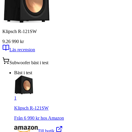
Klipsch R-121SW
9.2
6 990
kr
Läs recension
Subwoofer
bäst i test
Bäst i test
1
Klipsch R-121SW
Från
6 990
kr hos
Amazon
Till butik