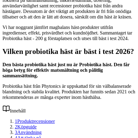
fokusera på sammansättning, bakteriestammar, dosering,
användarvänlighet samt recensioner probiotika häst från andra
hästägare. Dessutom är det viktigt att produkten är fri från onödiga
tillsatser och att den är lätt att dosera, särskilt om din häst är kräsen.
Vi har noggrant jämfört magbalans häst-produkter utifrån
ingredienser, effekt, prisvärdhet och kundnöjdhet. Sammantaget tar
Probiotika häst - 200 g förstaplatsen och utses till bäst i test 2024.
Vilken probiotika häst är bäst i test 2026?
Den bästa probiotika häst just nu är Probiotika häst. Den får
höga betyg för effektiv matsmältning och pålitlig
sammansättning.
Probiotika häst från Phytonics är uppskattad för sin välbalanserade
blandning och stabila kvalitet. Produkten har funnits sedan 2021 och
rekommenderas av många experter inom hästhälsa.
Innehåll
1
Produktrecensioner
2
Köpguide
3
Användning
4
Att tänka på