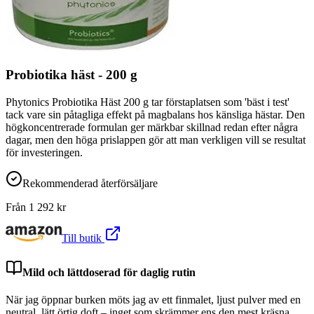
Probiotika häst - 200 g
Phytonics Probiotika Häst 200 g tar förstaplatsen som 'bäst i test'
tack vare sin påtagliga effekt på magbalans hos känsliga hästar. Den
högkoncentrerade formulan ger märkbar skillnad redan efter några
dagar, men den höga prislappen gör att man verkligen vill se resultat
för investeringen.
Rekommenderad återförsäljare
Från
1 292
kr
Till butik
Mild och lättdoserad för daglig rutin
När jag öppnar burken möts jag av ett finmalet, ljust pulver med en
neutral, lätt örtig doft – inget som skrämmer ens den mest kräsna