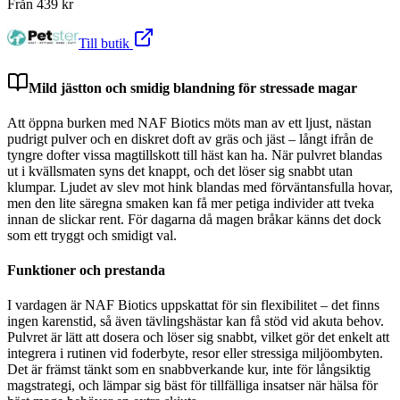
Från
439
kr
Till butik
Mild jästton och smidig blandning för stressade magar
Att öppna burken med NAF Biotics möts man av ett ljust, nästan
pudrigt pulver och en diskret doft av gräs och jäst – långt ifrån de
tyngre dofter vissa magtillskott till häst kan ha. När pulvret blandas
ut i kvällsmaten syns det knappt, och det löser sig snabbt utan
klumpar. Ljudet av slev mot hink blandas med förväntansfulla hovar,
men den lite säregna smaken kan få mer petiga individer att tveka
innan de slickar rent. För dagarna då magen bråkar känns det dock
som ett tryggt och smidigt val.
Funktioner och prestanda
I vardagen är NAF Biotics uppskattat för sin flexibilitet – det finns
ingen karenstid, så även tävlingshästar kan få stöd vid akuta behov.
Pulvret är lätt att dosera och löser sig snabbt, vilket gör det enkelt att
integrera i rutinen vid foderbyte, resor eller stressiga miljöombyten.
Det är främst tänkt som en snabbverkande kur, inte för långsiktig
magstrategi, och lämpar sig bäst för tillfälliga insatser när hälsa för