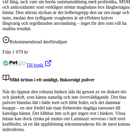
vid fång, tack vare sin breda sammansättning med probiotika, MSM
och antioxidanter som verkligen stöttar magbalans hos fångbenägna
hästar. Den största styrkan är det helhetsgrepp den tar om mage och
tarm, medan den tydligaste svagheten är att effekten kräver
långvarig och regelbunden användning – inget för den som vill ha
snabba resultat.
Rekommenderad återförsäljare
Från
1 079
kr
Till butik
Mild örtton i ett smidigt, finkornigt pulver
När du öppnar den robusta hinken slås du genast av en diskret ört-
och jästdoft, som känns naturlig och inte överväldigande. Det fina
pulvret blandas lätt i både torrt och blött foder, och det dammar
knappt – en stor fördel när man förbereder dagliga ransoner till
känsliga hästar. Det klibbar inte och ger ingen rest i hinken. Vissa
hästar kan dock rynka på mulen om Laminaze serveras i helt torrt
kraftfoder, så en lätt uppblötning rekommenderas för de mest kräsna
individerna.