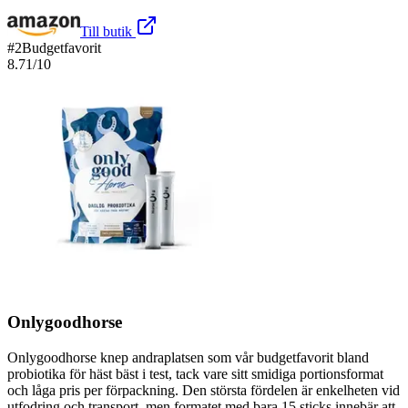
Till butik
#
2
Budgetfavorit
8.71
/10
Onlygoodhorse
Onlygoodhorse knep andraplatsen som vår budgetfavorit bland
probiotika för häst bäst i test, tack vare sitt smidiga portionsformat
och låga pris per förpackning. Den största fördelen är enkelheten vid
utfodring och transport, men formatet med bara 15 sticks innebär att