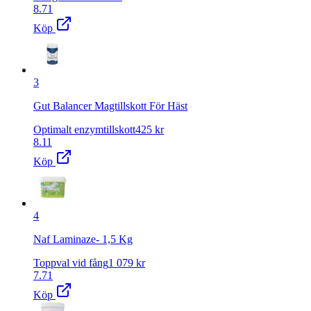
8.71
Köp
3
Gut Balancer Magtillskott För Häst
Optimalt enzymtillskott
425
kr
8.11
Köp
4
Naf Laminaze- 1,5 Kg
Toppval vid fång
1 079
kr
7.71
Köp