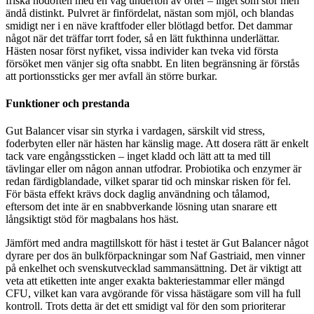
friska hödoften med en vag underton av örter – inget som stör men
ändå distinkt. Pulvret är finfördelat, nästan som mjöl, och blandas
smidigt ner i en näve kraftfoder eller blötlagd betfor. Det dammar
något när det träffar torrt foder, så en lätt fukthinna underlättar.
Hästen nosar först nyfiket, vissa individer kan tveka vid första
försöket men vänjer sig ofta snabbt. En liten begränsning är förstås
att portionssticks ger mer avfall än större burkar.
Funktioner och prestanda
Gut Balancer visar sin styrka i vardagen, särskilt vid stress,
foderbyten eller när hästen har känslig mage. Att dosera rätt är enkelt
tack vare engångssticken – inget kladd och lätt att ta med till
tävlingar eller om någon annan utfodrar. Probiotika och enzymer är
redan färdigblandade, vilket sparar tid och minskar risken för fel.
För bästa effekt krävs dock daglig användning och tålamod,
eftersom det inte är en snabbverkande lösning utan snarare ett
långsiktigt stöd för magbalans hos häst.
Jämfört med andra magtillskott för häst i testet är Gut Balancer något
dyrare per dos än bulkförpackningar som Naf Gastriaid, men vinner
på enkelhet och svenskutvecklad sammansättning. Det är viktigt att
veta att etiketten inte anger exakta bakteriestammar eller mängd
CFU, vilket kan vara avgörande för vissa hästägare som vill ha full
kontroll. Trots detta är det ett smidigt val för den som prioriterar