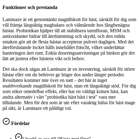
Funktioner och prestanda
Laminaze är ett genomtänkt magtillskott för häst, särskilt för dig som
vill främja långsiktig magbalans och välmående hos fångbenägna
hästar. Probiotikan hjälper till att stabilisera tarmfloran, MSM och
antioxidanter bidrar till återhämtning och skydd, och den milda
smaken gör att de flesta hästar accepterar pulvret dagligen. Med det
återförslutande locket hålls innehållet fräscht, vilket underlättar
hanteringen året runt. Enkla doseringsanvisningar på hinken gör det
lätt att justera efter hästens vikt och behov.
Det ska dock sägas att Laminaze är en investering, särskilt för större
hästar eller om du behöver ge högre dos under längre perioder.
Resultaten kommer inte över en natt – det här är inget
snabbverkande magtillskott för häst, utan ett långsiktigt stöd. För dig
som söker omedelbar effekt, eller har en väldigt kräsen häst, kan
andra alternativ i vårt "probiotika häst bäst i test" vara mer
tilltalande. Men för den som är ute efter varaktig hälsa för häst mage
på sikt, är Laminaze ett pålitligt val.
Fördelar
Utsedd av oss till “Bästa mot fång”.