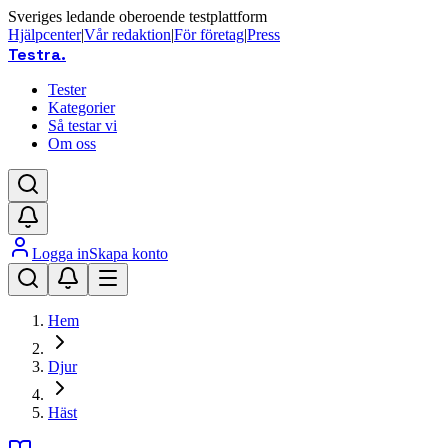
Sveriges ledande oberoende testplattform
Hjälpcenter
|
Vår redaktion
|
För företag
|
Press
Testra
.
Tester
Kategorier
Så testar vi
Om oss
Logga in
Skapa konto
Hem
Djur
Häst