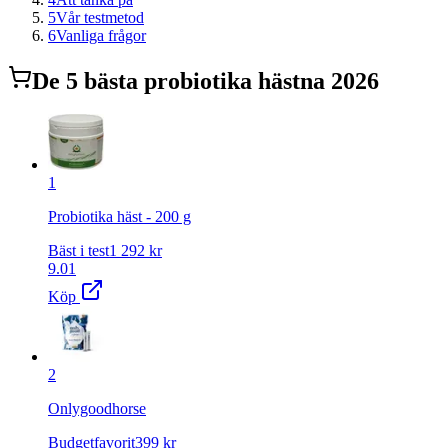
5
Vår testmetod
6
Vanliga frågor
De
5
bästa
probiotika häst
na 2026
1
Probiotika häst - 200 g
Bäst i test
1 292
kr
9.01
Köp
2
Onlygoodhorse
Budgetfavorit
399
kr