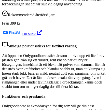
förpackningen snabbt tar slut vid daglig användning.
Rekommenderad återförsäljare
Från
399
kr
Till butik
Smidiga portionssticks för flexibel vardag
Att öppna en Onlygoodhorse-stick är som att riva upp ett litet brev –
plasten ger ifrån sig ett diskret, rent knäpp när du bryter
förseglingen. Innehållet är ett blekt, lätt pulver som dammar lite när
det strös över kraftfodret och blandas snabbt ut, utan att klumpa sig.
Ingen stark lukt, bara en mild, neutral doft som påminner om torkat
gräs och havre. Det är lätt att dosera exakt rätt varje gång, även i
stallgången eller under tävlingsdagar. Förpackningen känns dock
snabbt tom om man ger daglig dos till flera hästar.
Funktioner och prestanda
Onlygoodhorse är skräddarsydd för dig som vill ge din häst