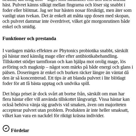
häst. Pulvret känns silkigt mellan fingrarna och löser sig snabbt i
foder eller blötmat. Jag ser hur hästen nosar försiktigt, men äter som
vanligt utan tvekan. Det är enkelt att måtta upp dosen med skopan,
och pulvret dammar inte överdrivet, vilket gör morgonrutinen både
enkel och smidig.
Funktioner och prestanda
I vardagen märks effekten av Phytonics probiotika snabbt, särskilt
på hästar med känslig mage eller efter antibiotikabehandling.
Tillskottet stödjer tarmfloran och kan hjälpa mot orolig mage, lös
avföring och magknip – något som märks på både energi och glans i
pälsen. Doseringen är enkel och burken räcker längre än väntat då
den är så koncentrerad. Ett tips är att blanda pulvret i lite blötlagt
foder för att få bästa upptag och undvika spill.
Det höga priset är dock svårt att bortse från, särskilt om man har
flera hästar eller vill använda tillskottet långvarigt. Vissa hästar kan
också behöva vänja sig gradvis vid smaken, även om majoriteten
accepterar pulvret utan problem. Produkten är inte heller smaksatt,
vilket kan vara en nackdel för riktigt kräsna individer.
Fördelar