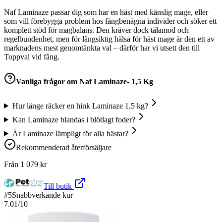
Naf Laminaze passar dig som har en häst med känslig mage, eller
som vill förebygga problem hos fångbenägna individer och söker ett
komplett stöd för magbalans. Den kräver dock tålamod och
regelbundenhet, men för långsiktig hälsa för häst mage är den ett av
marknadens mest genomtänkta val – därför har vi utsett den till
Toppval vid fång.
Vanliga frågor om
Naf Laminaze- 1,5 Kg
Hur länge räcker en hink Laminaze 1,5 kg?
Kan Laminaze blandas i blötlagt foder?
Är Laminaze lämpligt för alla hästar?
Rekommenderad återförsäljare
Från
1 079
kr
Till butik
#
5
Snabbverkande kur
7.01
/10