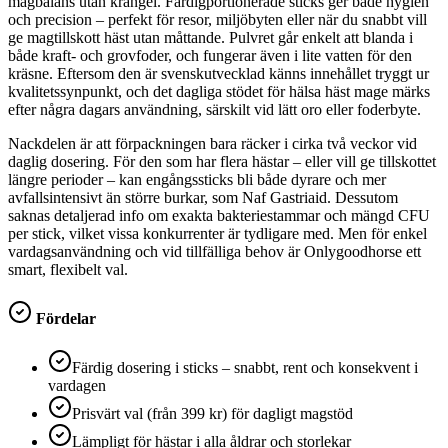
magbalans utan krångel. Färdigportionerade sticks ger både hygien
och precision – perfekt för resor, miljöbyten eller när du snabbt vill
ge magtillskott häst utan måttande. Pulvret går enkelt att blanda i
både kraft- och grovfoder, och fungerar även i lite vatten för den
kräsne. Eftersom den är svenskutvecklad känns innehållet tryggt ur
kvalitetssynpunkt, och det dagliga stödet för hälsa häst mage märks
efter några dagars användning, särskilt vid lätt oro eller foderbyte.
Nackdelen är att förpackningen bara räcker i cirka två veckor vid
daglig dosering. För den som har flera hästar – eller vill ge tillskottet
längre perioder – kan engångssticks bli både dyrare och mer
avfallsintensivt än större burkar, som Naf Gastriaid. Dessutom
saknas detaljerad info om exakta bakteriestammar och mängd CFU
per stick, vilket vissa konkurrenter är tydligare med. Men för enkel
vardagsanvändning och vid tillfälliga behov är Onlygoodhorse ett
smart, flexibelt val.
Fördelar
Färdig dosering i sticks – snabbt, rent och konsekvent i
vardagen
Prisvärt val (från 399 kr) för dagligt magstöd
Lämpligt för hästar i alla åldrar och storlekar