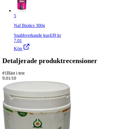
5
Naf Biotics 300g
Snabbverkande kur
439
kr
7.01
Köp
Detaljerade produktrecensioner
#
1
Bäst i test
9.01
/10