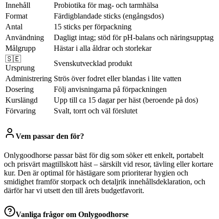
Innehåll
Probiotika för mag- och tarmhälsa
Format
Färdigblandade sticks (engångsdos)
Antal
15 sticks per förpackning
Användning
Dagligt intag; stöd för pH-balans och näringsupptag
Målgrupp
Hästar i alla åldrar och storlekar
🇸🇪
Svenskutvecklad produkt
Ursprung
Administrering
Strös över fodret eller blandas i lite vatten
Dosering
Följ anvisningarna på förpackningen
Kurslängd
Upp till ca 15 dagar per häst (beroende på dos)
Förvaring
Svalt, torrt och väl förslutet
Vem passar den för?
Onlygoodhorse passar bäst för dig som söker ett enkelt, portabelt
och prisvärt magtillskott häst – särskilt vid resor, tävling eller kortare
kur. Den är optimal för hästägare som prioriterar hygien och
smidighet framför storpack och detaljrik innehållsdeklaration, och
därför har vi utsett den till årets budgetfavorit.
Vanliga frågor om
Onlygoodhorse