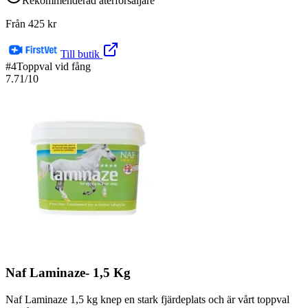
Rekommenderad återförsäljare
Från
425
kr
Till butik
#
4
Toppval vid fång
7.71
/10
Naf Laminaze- 1,5 Kg
Naf Laminaze 1,5 kg knep en stark fjärdeplats och är vårt toppval