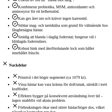
Kombinerar probiotika, MSM, antioxidanter och
aminosyror för ett helhetsstöd.
Kan ges året om och kräver ingen karenstid.
Stöttar mag- och tarmhälsa som grund för välmående hos
fångbenägna hästar.
Smidig att blanda i daglig foderstat; fungerar väl i
blötlagda foderrutiner.
Robust hink med återförslutande lock som håller
innehållet fräscht.
Nackdelar
Prisnivå i det högre segmentet (ca 1079 kr).
Vissa hästar kan vara kräsna för doft/smak, särskilt i torrt
kraftfoder.
Effekten bygger på konsekvent användning över tid –
ingen snabbfix vid akuta problem.
Förbrukningen ökar med större hästar/högre dos, vilket
påverkar kostnaden per dag.