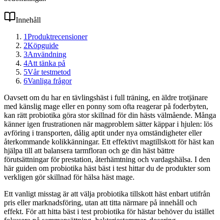
Innehåll
1
Produktrecensioner
2
Köpguide
3
Användning
4
Att tänka på
5
Vår testmetod
6
Vanliga frågor
Oavsett om du har en tävlingshäst i full träning, en äldre trotjänare
med känslig mage eller en ponny som ofta reagerar på foderbyten,
kan rätt probiotika göra stor skillnad för din hästs välmående. Många
känner igen frustrationen när magproblem sätter käppar i hjulen: lös
avföring i transporten, dålig aptit under nya omständigheter eller
återkommande kolikkänningar. Ett effektivt magtillskott för häst kan
hjälpa till att balansera tarmfloran och ge din häst bättre
förutsättningar för prestation, återhämtning och vardagshälsa. I den
här guiden om probiotika häst bäst i test hittar du de produkter som
verkligen gör skillnad för hälsa häst mage.
Ett vanligt misstag är att välja probiotika tillskott häst enbart utifrån
pris eller marknadsföring, utan att titta närmare på innehåll och
effekt. För att hitta bäst i test probiotika för hästar behöver du istället