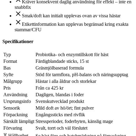
Kräver konsekvent daglig användning för effekt – inte en
snabbfix
Smak/doft kan initialt upplevas ovan av vissa hästar
Etikettinformation kan upplevas begränsad kring exakta
stammar/CFU
Specifikationer
Typ
Probiotika- och enzymtillskott för häst
Format
Färdigblandade sticks, 15 st
Bas
Gräsmjölbaserad formula
Syfte
Stöd för tarmflora, pH-balans och näringsupptag
Målgrupp
Hästar i alla åldrar och storlekar
Pris
Från ca 425 kr
Användning
Dagligen, blandas i foder
Ursprungsinfo
Svenskutvecklad produkt
Sensorik
Mild doft av hö/ört; fint pulver
Förpackning
Engångssticks med rivflik
Särskilt lämpligt
Stressperioder, foderbyten, känslig mage
Förvaring
Svalt, torrt och väl förslutet
⏳ Hållbarhet
Se bäst före och batchmärkning på förpackning